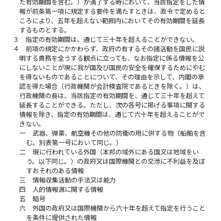
た有効期間を含む。）が満了する時において、当該指定をした情
報が前条第一項に規定する要件を満たすときは、政令で定めると
ころにより、五年を超えない範囲内においてその有効期間を延長
するものとする。
３
指定の有効期間は、通じて三十年を超えることができない。
４
前項の規定にかかわらず、政府の有するその諸活動を国民に説
明する責務を全うする観点に立っても、なお指定に係る情報を公
にしないことが現に我が国及び国民の安全を確保するためにやむ
を得ないものであることについて、その理由を示して、内閣の承
認を得た場合（行政機関が会計検査院であるときを除く。）は、
行政機関の長は、当該指定の有効期間を、通じて三十年を超えて
延長することができる。ただし、次の各号に掲げる事項に関する
情報を除き、指定の有効期間は、通じて六十年を超えることがで
きない。
一
武器、弾薬、航空機その他の防衛の用に供する物（船舶を含
む。別表第一号において同じ。）
二
現に行われている外国（本邦の域外にある国又は地域をい
う。以下同じ。）の政府又は国際機関との交渉に不利益を及ぼ
すおそれのある情報
三
情報収集活動の手法又は能力
四
人的情報源に関する情報
五
暗号
六
外国の政府又は国際機関から六十年を超えて指定を行うこと
を条件に提供された情報