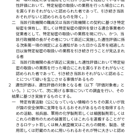
性評価において、特定秘密の取扱いの業務を行った場合にこれ
を漏らすおそれがないと認められた者であって、引き続き当該
おそれがないと認められるものを除く。）
二
当該行政機関の職員又は当該行政機関との契約に基づき特定
秘密を保有し、若しくは特定秘密の提供を受ける適合事業者の
従業者として、特定秘密の取扱いの業務を現に行い、かつ、当
該行政機関の長がその者について直近に実施した適性評価に係
る次条第一項の規定による通知があった日から五年を経過した
日以後特定秘密の取扱いの業務を引き続き行うことが見込まれ
る者
三
当該行政機関の長が直近に実施した適性評価において特定秘
密の取扱いの業務を行った場合にこれを漏らすおそれがないと
認められた者であって、引き続き当該おそれがないと認めるこ
とについて疑いを生じさせる事情があるもの
２
適性評価は、適性評価の対象となる者（以下「評価対象者」と
いう。）について、次に掲げる事項についての調査を行い、その
結果に基づき実施するものとする。
一
特定有害活動（公になっていない情報のうちその漏えいが我
が国の安全保障に支障を与えるおそれがあるものを取得するた
めの活動、核兵器、軍用の化学製剤若しくは細菌製剤若しくは
これらの散布のための装置若しくはこれらを運搬することがで
きるロケット若しくは無人航空機又はこれらの開発、製造、使
用若しくは貯蔵のために用いられるおそれが特に大きいと認め