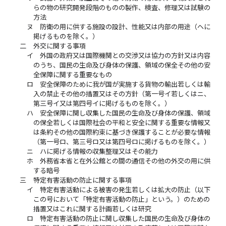
らの物の研究開発段階のものの製作、検査、修理又は試験の
方法
ヌ
防衛の用に供する施設の設計、性能又は内部の用途（ヘに
掲げるものを除く。）
二
外交に関する事項
イ
外国の政府又は国際機関との交渉又は協力の方針又は内容
のうち、国民の生命及び身体の保護、領域の保全その他の安
全保障に関する重要なもの
ロ
安全保障のために我が国が実施する貨物の輸出若しくは輸
入の禁止その他の措置又はその方針（第一号イ若しくはニ、
第三号イ又は第四号イに掲げるものを除く。）
ハ
安全保障に関し収集した国民の生命及び身体の保護、領域
の保全若しくは国際社会の平和と安全に関する重要な情報又
は条約その他の国際約束に基づき保護することが必要な情報
（第一号ロ、第三号ロ又は第四号ロに掲げるものを除く。）
ニ
ハに掲げる情報の収集整理又はその能力
ホ
外務省本省と在外公館との間の通信その他の外交の用に供
する暗号
三
特定有害活動の防止に関する事項
イ
特定有害活動による被害の発生若しくは拡大の防止（以下
この号において「特定有害活動の防止」という。）のための
措置又はこれに関する計画若しくは研究
ロ
特定有害活動の防止に関し収集した国民の生命及び身体の