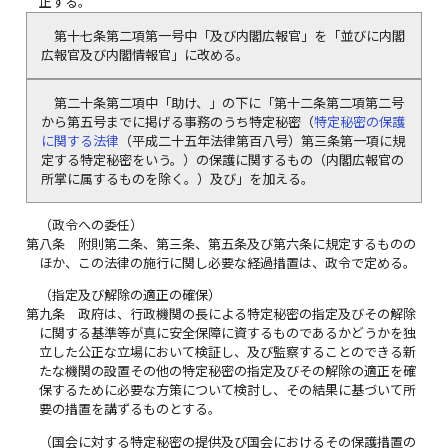
正する。
第十七条第二項第一号中「及び内閣広報官」を「並びに内閣
広報官及び内閣情報官」に改める。
第二十条第二項中「助け、」の下に「第十二条第二項第二号
から第五号までに掲げる事務のうち特定秘密（
特定秘密の保護
に関する法律
（平成二十五年法律第百八号）第三条第一項に規
定する特定秘密をいう。）の保護に関するもの（内閣広報官の
所掌に属するものを除く。）及び」を加える。
（政令への委任）
第八条
附則第二条、第三条、第五条及び第六条に規定するものの
ほか、この法律の施行に関し必要な経過措置は、政令で定める。
（指定及び解除の適正の確保）
第九条
政府は、行政機関の長による特定秘密の指定及びその解除
に関する基準等が真に安全保障に資するものであるかどうかを独
立した公正な立場において検証し、及び監察することのできる新
たな機関の設置その他の特定秘密の指定及びその解除の適正を確
保するために必要な方策について検討し、その結果に基づいて所
要の措置を講ずるものとする。
（国会に対する特定秘密の提供及び国会におけるその保護措置の