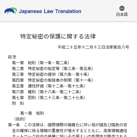
language
日本語
特定秘密の保護に関する法律
平成二十五年十二月十三日法律第百八号
目次
第一章 総則（第一条・第二条）
第二章 特定秘密の指定等（第三条―第五条）
第三章 特定秘密の提供（第六条―第十条）
第四章 特定秘密の取扱者の制限（第十一条）
第五章 適性評価（第十二条―第十七条）
第六章 雑則（第十八条―第二十二条）
第七章 罰則（第二十三条―第二十七条）
附 則
第一章 総則
（目的）
第一条
この法律は、国際情勢の複雑化に伴い我が国及び国民の安
全の確保に係る情報の重要性が増大するとともに、高度情報通信
ネットワーク社会の発展に伴いその漏えいの危険性が懸念される