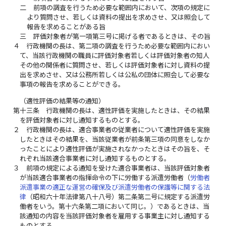
二
前項の調査を行うため必要な範囲内において、次項の規定に
より質問させ、若しくは資料の提出を求めさせ、又は照会して
報告を求めることがある旨
三
評価対象者が第一項第三号に掲げる者であるときは、その旨
４
行政機関の長は、第二項の調査を行うため必要な範囲内におい
て、当該行政機関の職員に評価対象者若しくは評価対象者の知人
その他の関係者に質問させ、若しくは評価対象者に対し資料の提
出を求めさせ、又は公務所若しくは公私の団体に照会して必要な
事項の報告を求めることができる。
（適性評価の結果等の通知）
第十三条
行政機関の長は、適性評価を実施したときは、その結果
を評価対象者に対し通知するものとする。
２
行政機関の長は、適合事業者の従業者について適性評価を実施
したときはその結果を、当該従業者が前条第三項の同意をしなか
ったことにより適性評価が実施されなかったときはその旨を、そ
れぞれ当該適合事業者に対し通知するものとする。
３
前項の規定による通知を受けた適合事業者は、当該評価対象者
が当該適合事業者の指揮命令の下に労働する派遣労働者（
労働者
派遣事業の適正な運営の確保及び派遣労働者の保護等に関する法
律
（昭和六十年法律第八十八号）第二条第二号に規定する派遣労
働者をいう。第十六条第二項において同じ。）であるときは、当
該通知の内容を当該評価対象者を雇用する事業主に対し通知する
ものとする。