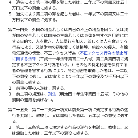
４
過失により第一項の罪を犯した者は、二年以下の禁錮又は五十
万円以下の罰金に処する。
５
過失により第二項の罪を犯した者は、一年以下の禁錮又は三十
万円以下の罰金に処する。
第二十四条
外国の利益若しくは自己の不正の利益を図り、又は我
が国の安全若しくは国民の生命若しくは身体を害すべき用途に供
する目的で、人を欺き、人に暴行を加え、若しくは人を脅迫する
行為により、又は財物の窃取若しくは損壊、施設への侵入、有線
電気通信の傍受、不正アクセス行為（
不正アクセス行為の禁止等
に関する法律
（平成十一年法律第百二十八号）第二条第四項に規
定する不正アクセス行為をいう。）その他の特定秘密を保有する
者の管理を害する行為により、特定秘密を取得した者は、十年以
下の懲役に処し、又は情状により十年以下の懲役及び千万円以下
の罰金に処する。
２
前項の罪の未遂は、罰する。
３
前二項の規定は、
刑法
（明治四十年法律第四十五号）その他の
罰則の適用を妨げない。
第二十五条
第二十三条第一項又は前条第一項に規定する行為の遂
行を共謀し、教唆し、又は煽動した者は、五年以下の懲役に処す
る。
２
第二十三条第二項に規定する行為の遂行を共謀し、教唆し、又
は煽動した者は、三年以下の懲役に処する。