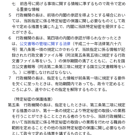
七
前各号に掲げる事項に関する情報に準ずるもので政令で定め
る重要な情報
５
行政機関の長は、前項の内閣の承認を得ようとする場合におい
ては、当該指定に係る特定秘密の保護に関し必要なものとして政
令で定める措置を講じた上で、内閣に当該特定秘密を提供するこ
とができる。
６
行政機関の長は、第四項の内閣の承認が得られなかったとき
は、
公文書等の管理に関する法律
（平成二十一年法律第六十六
号）第八条第一項の規定にかかわらず、当該指定に係る情報が記
録された行政文書ファイル等（同法第五条第五項に規定する行政
文書ファイル等をいう。）の保存期間の満了とともに、これを国
立公文書館等（同法第二条第三項に規定する国立公文書館等をい
う。）に移管しなければならない。
７
行政機関の長は、指定をした情報が前条第一項に規定する要件
を欠くに至ったときは、有効期間内であっても、政令で定めると
ころにより、速やかにその指定を解除するものとする。
（特定秘密の保護措置）
第五条
行政機関の長は、指定をしたときは、第三条第二項に規定
する措置のほか、第十一条の規定により特定秘密の取扱いの業務
を行うことができることとされる者のうちから、当該行政機関に
おいて当該指定に係る特定秘密の取扱いの業務を行わせる職員の
範囲を定めることその他の当該特定秘密の保護に関し必要なもの
として政令で定める措置を講ずるものとする。