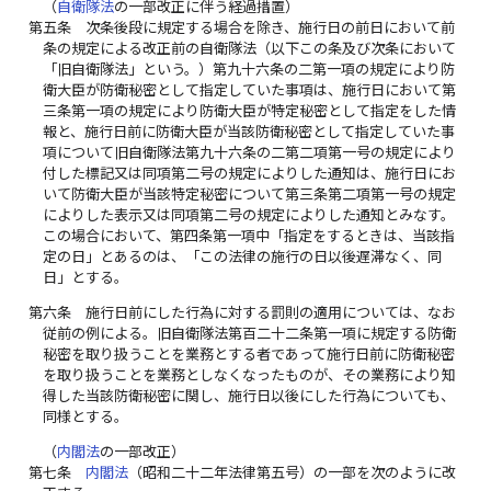
（
自衛隊法
の一部改正に伴う経過措置）
第五条
次条後段に規定する場合を除き、施行日の前日において前
条の規定による改正前の自衛隊法（以下この条及び次条において
「旧自衛隊法」という。）第九十六条の二第一項の規定により防
衛大臣が防衛秘密として指定していた事項は、施行日において第
三条第一項の規定により防衛大臣が特定秘密として指定をした情
報と、施行日前に防衛大臣が当該防衛秘密として指定していた事
項について旧自衛隊法第九十六条の二第二項第一号の規定により
付した標記又は同項第二号の規定によりした通知は、施行日にお
いて防衛大臣が当該特定秘密について第三条第二項第一号の規定
によりした表示又は同項第二号の規定によりした通知とみなす。
この場合において、第四条第一項中「指定をするときは、当該指
定の日」とあるのは、「この法律の施行の日以後遅滞なく、同
日」とする。
第六条
施行日前にした行為に対する罰則の適用については、なお
従前の例による。旧自衛隊法第百二十二条第一項に規定する防衛
秘密を取り扱うことを業務とする者であって施行日前に防衛秘密
を取り扱うことを業務としなくなったものが、その業務により知
得した当該防衛秘密に関し、施行日以後にした行為についても、
同様とする。
（
内閣法
の一部改正）
第七条
内閣法
（昭和二十二年法律第五号）の一部を次のように改