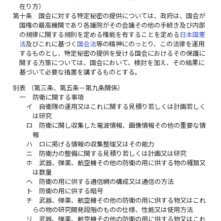
在り方）
第十条
国会に対する特定秘密の提供については、政府は、国会が
国権の最高機関であり各議院がその会議その他の手続き及び内部
の規律に関する規則を定める権能を有することを定める
日本国憲
法
及びこれに基づく
国会法
等の精神にのっとり、この法律を運用
するものとし、特定秘密の提供を受ける国会におけるその保護に
関する方策については、国会において、検討を加え、その結果に
基づいて必要な措置を講ずるものとする。
別表
（第三条、第五条－第九条関係）
一
防衛に関する事項
イ
自衛隊の運用又はこれに関する見積り若しくは計画若しく
は研究
ロ
防衛に関し収集した電波情報、画像情報その他の重要な情
報
ハ
ロに掲げる情報の収集整理又はその能力
ニ
防衛力の整備に関する見積り若しくは計画又は研究
ホ
武器、弾薬、航空機その他の防衛の用に供する物の種類又
は数量
ヘ
防衛の用に供する通信網の構成又は通信の方法
ト
防衛の用に供する暗号
チ
武器、弾薬、航空機その他の防衛の用に供する物又はこれ
らの物の研究開発段階のものの仕様、性能又は使用方法
リ
武器、弾薬、航空機その他の防衛の用に供する物又はこれ