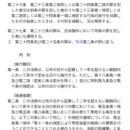
第二十六条
第二十三条第三項若しくは第二十四条第二項の罪を犯
した者又は前条の罪を犯した者のうち第二十三条第一項若しくは
第二項若しくは第二十四条第一項に規定する行為の遂行を共謀し
たものが自首したときは、その刑を減軽し、又は免除する。
第二十七条
第二十三条の罪は、日本国外において同条の罪を犯し
た者にも適用する。
２
第二十四条及び第二十五条の罪は、
刑法
第二条の例に従う。
附 則
（施行期日）
第一条
この法律は、公布の日から起算して一年を超えない範囲内
において政令で定める日から施行する。ただし、第十八条第一項
及び第二項（変更に係る部分を除く。）並びに附則第九条及び第
十条の規定は、公布の日から施行する。
（経過措置）
第二条
この法律の公布の日から起算して二年を超えない範囲内に
おいて政令で定める日の前日までの間においては、第五条第一項
及び第五項（第八条第二項において読み替えて準用する場合を含
む。以下この条において同じ。）の規定の適用については、第五
条第一項中「第十一条の規定により特定秘密の取扱いの業務を行
うことができることとされる者のうちから、当該行政機関」とあ