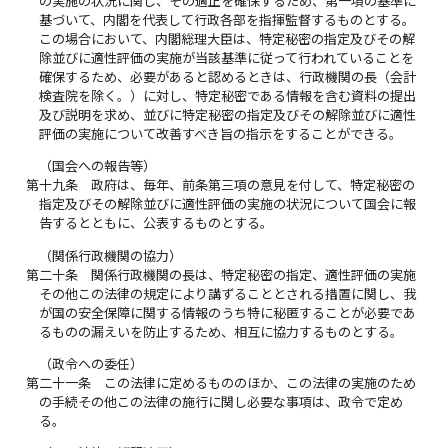
の実施の状況に関し、その適正を確保するため、第一項の基準に
基づいて、内閣を代表して行政各部を指揮監督するものとする。
この場合において、内閣総理大臣は、特定秘密の指定及びその解
除並びに適性評価の実施が当該基準に従って行われていることを
確保するため、必要があると認めるときは、行政機関の長（会計
検査院を除く。）に対し、特定秘密である情報を含む資料の提出
及び説明を求め、並びに特定秘密の指定及びその解除並びに適性
評価の実施について改善すべき旨の指示をすることができる。
（国会への報告等）
第十九条
政府は、毎年、前条第三項の意見を付して、特定秘密の
指定及びその解除並びに適性評価の実施の状況について国会に報
告するとともに、公表するものとする。
（関係行政機関の協力）
第二十条
関係行政機関の長は、特定秘密の指定、適性評価の実施
その他この法律の規定により講ずることとされる措置に関し、我
が国の安全保障に関する情報のうち特に秘匿することが必要であ
るものの漏えいを防止するため、相互に協力するものとする。
（政令への委任）
第二十一条
この法律に定めるもののほか、この法律の実施のため
の手続その他この法律の施行に関し必要な事項は、政令で定め
る。