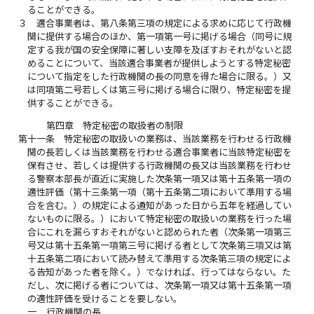
ることができる。
３
適合事業者は、第八条第三項の規定による求めに応じて行政機
関に提供する場合のほか、第一項第一号に掲げる場合（同号に規
定する我が国の安全保障に著しい支障を及ぼすおそれがないと認
めることについて、当該適合事業者が提供しようとする特定秘密
について指定をした行政機関の長の同意を得た場合に限る。）又
は同項第二号若しくは第三号に掲げる場合に限り、特定秘密を提
供することができる。
第四章 特定秘密の取扱者の制限
第十一条
特定秘密の取扱いの業務は、当該業務を行わせる行政機
関の長若しくは当該業務を行わせる適合事業者に当該特定秘密を
保有させ、若しくは提供する行政機関の長又は当該業務を行わせ
る警察本部長が直近に実施した次条第一項又は第十五条第一項の
適性評価（第十三条第一項（第十五条第二項において準用する場
合を含む。）の規定による通知があった日から五年を経過してい
ないものに限る。）において特定秘密の取扱いの業務を行った場
合にこれを漏らすおそれがないと認められた者（次条第一項第三
号又は第十五条第一項第三号に掲げる者として次条第三項又は第
十五条第二項において読み替えて準用する次条第三項の規定によ
る告知があった者を除く。）でなければ、行ってはならない。た
だし、次に掲げる者については、次条第一項又は第十五条第一項
の適性評価を受けることを要しない。
一
行政機関の長