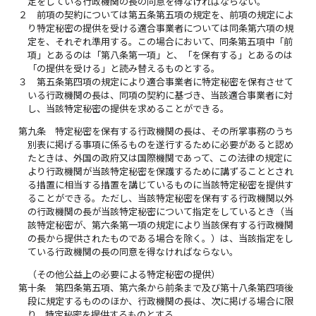
定をしている行政機関の長の同意を得なければならない。
２
前項の契約については第五条第五項の規定を、前項の規定によ
り特定秘密の提供を受ける適合事業者については同条第六項の規
定を、それぞれ準用する。この場合において、同条第五項中「前
項」とあるのは「第八条第一項」と、「を保有する」とあるのは
「の提供を受ける」と読み替えるものとする。
３
第五条第四項の規定により適合事業者に特定秘密を保有させて
いる行政機関の長は、同項の契約に基づき、当該適合事業者に対
し、当該特定秘密の提供を求めることができる。
第九条
特定秘密を保有する行政機関の長は、その所掌事務のうち
別表に掲げる事項に係るものを遂行するために必要があると認め
たときは、外国の政府又は国際機関であって、この法律の規定に
より行政機関が当該特定秘密を保護するために講ずることとされ
る措置に相当する措置を講じているものに当該特定秘密を提供す
ることができる。ただし、当該特定秘密を保有する行政機関以外
の行政機関の長が当該特定秘密について指定をしているとき（当
該特定秘密が、第六条第一項の規定により当該保有する行政機関
の長から提供されたものである場合を除く。）は、当該指定をし
ている行政機関の長の同意を得なければならない。
（その他公益上の必要による特定秘密の提供）
第十条
第四条第五項、第六条から前条まで及び第十八条第四項後
段に規定するもののほか、行政機関の長は、次に掲げる場合に限
り、特定秘密を提供するものとする。