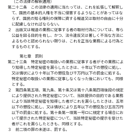
（この法律の解釈適用）
第二十二条
この法律の適用に当たっては、これを拡張して解釈し
て、国民の基本的人権を不当に侵害するようなことがあってはな
らず、国民の知る権利の保障に資する報道又は取材の自由に十分
に配慮しなければならない。
２
出版又は報道の業務に従事する者の取材行為については、専ら
公益を図る目的を有し、かつ、法令違反又は著しく不当な方法に
よるものと認められない限りは、これを正当な業務による行為と
するものとする。
第七章 罰則
第二十三条
特定秘密の取扱いの業務に従事する者がその業務によ
り知得した特定秘密を漏らしたときは、十年以下の懲役に処し、
又は情状により十年以下の懲役及び千万円以下の罰金に処する。
特定秘密の取扱いの業務に従事しなくなった後においても、同様
とする。
２
第四条第五項、第九条、第十条又は第十八条第四項後段の規定
により提供された特定秘密について、当該提供の目的である業務
により当該特定秘密を知得した者がこれを漏らしたときは、五年
以下の懲役に処し、又は情状により五年以下の懲役及び五百万円
以下の罰金に処する。第十条第一項第一号ロに規定する場合にお
いて提示された特定秘密について、当該特定秘密の提示を受けた
者がこれを漏らしたときも、同様とする。
３
前二項の罪の未遂は、罰する。