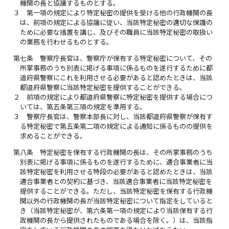
機関の長と協議するものとする。
３
第一項の規定により特定秘密の提供を受ける他の行政機関の長
は、前項の規定による協議に従い、当該特定秘密の適切な保護の
ために必要な措置を講じ、及びその職員に当該特定秘密の取扱い
の業務を行わせるものとする。
第七条
警察庁長官は、警察庁が保有する特定秘密について、その
所掌事務のうち別表に掲げる事項に係るものを遂行するために都
道府県警察にこれを利用させる必要があると認めたときは、当該
都道府県警察に当該特定秘密を提供することができる。
２
前項の規定により都道府県警察に特定秘密を提供する場合につ
いては、第五条第三項の規定を準用する。
３
警察庁長官は、警察本部長に対し、当該都道府県警察が保有す
る特定秘密で第五条第二項の規定による通知に係るものの提供を
求めることができる。
第八条
特定秘密を保有する行政機関の長は、その所掌事務のうち
別表に掲げる事項に係るものを遂行するために、適合事業者に当
該特定秘密を利用させる特段の必要があると認めたときは、当該
適合事業者との契約に基づき、当該適合事業者に当該特定秘密を
提供することができる。ただし、当該特定秘密を保有する行政機
関以外の行政機関の長が当該特定秘密について指定をしていると
き（当該特定秘密が、第六条第一項の規定により当該保有する行
政機関の長から提供されたものである場合を除く。）は、当該指