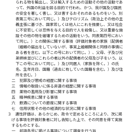
られる物を輸出し、又は輸入するための活動その他の活動であ
って、外国の利益を図る目的で行われ、かつ、我が国及び国民
の安全を著しく害し、又は害するおそれのあるものをいう。別
表第三号において同じ。）及びテロリズム（政治上その他の主
義主張に基づき、国家若しくは他人にこれを強要し、又は社会
に不安若しくは恐怖を与える目的で人を殺傷し、又は重要な施
設その他の物を破壊するための活動をいう。同表第四号におい
て同じ。）との関係に関する事項（評価対象者の家族（配偶者
（婚姻の届出をしていないが、事実上婚姻関係と同様の事情に
ある者を含む。以下この号において同じ。）、父母、子及び兄
弟姉妹並びにこれらの者以外の配偶者の父母及び子をいう。以
下この号において同じ。）及び同居人（家族を除く。）の氏
名、生年月日、国籍（過去に有していた国籍を含む。）及び住
所を含む。）
二
犯罪及び懲戒の経歴に関する事項
三
情報の取扱いに係る非違の経歴に関する事項
四
薬物の濫用及び影響に関する事項
五
精神疾患に関する事項
六
飲酒についての節度に関する事項
七
信用状態その他の経済的な状況に関する事項
３
適性評価は、あらかじめ、政令で定めるところにより、次に掲
げる事項を評価対象者に対し告知した上で、その同意を得て実施
するものとする。
一
前項各号に掲げる事項について調査を行う旨