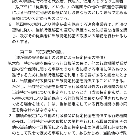
扱いの業務を行わせる代表者、代理人、使用人その他の従業者
（以下単に「従業者」という。）の範囲その他の当該適合事業者
による当該特定秘密の保護に関し必要なものとして政令で定める
事項について定めるものとする。
６
第四項の規定により特定秘密を保有する適合事業者は、同項の
契約に従い、当該特定秘密の適切な保護のために必要な措置を講
じ、及びその従業者に当該特定秘密の取扱いの業務を行わせるも
のとする。
第三章 特定秘密の提供
（我が国の安全保障上の必要による特定秘密の提供）
第六条
特定秘密を保有する行政機関の長は、他の行政機関が我が
国の安全保障に関する事務のうち別表に掲げる事項に係るものを
遂行するために当該特定秘密を利用する必要があると認めたとき
は、当該他の行政機関に当該特定秘密を提供することができる。
ただし、当該特定秘密を保有する行政機関以外の行政機関の長が
当該特定秘密について指定をしているとき（当該特定秘密が、こ
の項の規定により当該保有する行政機関の長から提供されたもの
である場合を除く。）は、当該指定をしている行政機関の長の同
意を得なければならない。
２
前項の規定により他の行政機関に特定秘密を提供する行政機関
の長は、当該特定秘密の取扱いの業務を行わせる職員の範囲その
他の当該他の行政機関による当該特定秘密の保護に関し必要なも
のとして政令で定める事項について、あらかじめ、当該他の行政