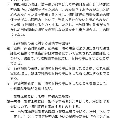
４
行政機関の長は、第一項の規定により評価対象者に対し特定秘
密の取扱いの業務を行った場合にこれを漏らすおそれがないと認
められなかった旨を通知するときは、適性評価の円滑な実施の確
保を妨げない範囲内において、当該おそれがないと認められなか
った理由を通知するものとする。ただし、当該評価対象者があら
かじめ当該理由の通知を希望しない旨を申し出た場合は、この限
りでない。
（行政機関の長に対する苦情の申出等）
第十四条
評価対象者は、前条第一項の規定により通知された適性
評価の結果その他当該評価対象者について実施された適性評価に
ついて、書面で、行政機関の長に対し、苦情の申出をすることが
できる。
２
行政機関の長は、前項の苦情の申出を受けたときは、これを誠
実に処理し、処理の結果を苦情の申出をした者に通知するものと
する。
３
評価対象者は、第一項の苦情の申出をしたことを理由として、
不利益な取扱いを受けない。
（警察本部長による適性評価の実施等）
第十五条
警察本部長は、政令で定めるところにより、次に掲げる
者について、適性評価を実施するものとする。
一
当該都道府県警察の職員（警察本部長を除く。次号において
同じ。）として特定秘密の取扱いの業務を新たに行うことが見