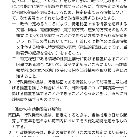
以下単に「指定」という。）をしたときは、政令で定めるところ
により指定に関する記録を作成するとともに、当該指定に係る特
定秘密の範囲を明らかにするため、特定秘密である情報につい
て、次の各号のいずれかに掲げる措置を講ずるものとする。
一
政令で定めるところにより、特定秘密である情報を記録する
文書、図画、電磁的記録（電子的方式、磁気的方式その他人の
知覚によっては認識することができない方式で作られる記録を
いう。以下この号において同じ。）若しくは物件又は当該情報
を化体する物件に特定秘密の表示（電磁的記録にあっては、当
該表示の記録を含む。）をすること。
二
特定秘密である情報の性質上前号に掲げる措置によることが
困難である場合において、政令で定めるところにより、当該情
報が前項の規定の適用を受ける旨を当該情報を取り扱う者に通
知すること。
３
行政機関の長は、特定秘密である情報について前項第二号に掲
げる措置を講じた場合において、当該情報について同項第一号に
掲げる措置を講ずることができることとなったときは、直ちに当
該措置を講ずるものとする。
（指定の有効期間及び解除）
第四条
行政機関の長は、指定をするときは、当該指定の日から起
算して五年を超えない範囲内においてその有効期間を定めるもの
とする。
２
行政機関の長は、指定の有効期間（この項の規定により延長し