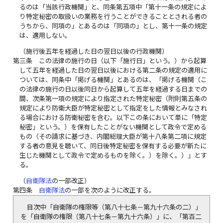
るのは「当該行政機関」と、同条第五項中「第十一条の規定によ
り特定秘密の取扱いの業務を行うことができることとされる者の
うちから、同項の」とあるのは「同項の」とし、第十一条の規定
は、適用しない。
（施行後五年を経過した日の翌日以後の行政機関）
第三条
この法律の施行の日（以下「施行日」という。）から起算
して五年を経過した日の翌日以後における第二条の規定の適用に
ついては、同条中「掲げる機関」とあるのは、「掲げる機関（こ
の法律の施行の日以後同日から起算して五年を経過する日までの
間、次条第一項の規定により指定された特定秘密（附則第五条の
規定により防衛大臣が特定秘密として指定をした情報とみなされ
る場合における防衛秘密を含む。以下この条において単に「特定
秘密」という。）を保有したことがない機関として政令で定める
もの（その請求に基づき、内閣総理大臣が第十八条第二項に規定
する者の意見を聴いて、同日後特定秘密を保有する必要が新たに
生じた機関として政令で定めるものを除く。）を除く。）」とす
る。
（
自衛隊法
の一部改正）
第四条
自衛隊法
の一部を次のように改正する。
目次中「自衛隊の権限等（第八十七条－第九十六条の二）」
を「自衛隊の権限（第八十七条－第九十六条）」に、「第百二