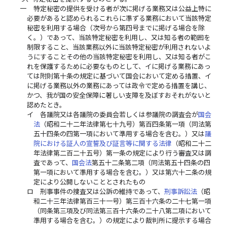
一
特定秘密の提供を受ける者が次に掲げる業務又は公益上特に
必要があると認められるこれらに準ずる業務において当該特定
秘密を利用する場合（次号から第四号までに掲げる場合を除
く。）であって、当該特定秘密を利用し、又は知る者の範囲を
制限すること、当該業務以外に当該特定秘密が利用されないよ
うにすることその他の当該特定秘密を利用し、又は知る者がこ
れを保護するために必要なものとして、イに掲げる業務にあっ
ては附則第十条の規定に基づいて国会において定める措置、イ
に掲げる業務以外の業務にあっては政令で定める措置を講じ、
かつ、我が国の安全保障に著しい支障を及ぼすおそれがないと
認めたとき。
イ
各議院又は各議院の委員会若しくは参議院の調査会が
国会
法
（昭和二十二年法律第七十九号）第百四条第一項（同法第
五十四条の四第一項において準用する場合を含む。）又は
議
院における証人の宣誓及び証言等に関する法律
（昭和二十二
年法律第二百二十五号）第一条の規定により行う審査又は調
査であって、
国会法
第五十二条第二項（同法第五十四条の四
第一項において準用する場合を含む。）又は第六十二条の規
定により公開しないこととされたもの
ロ
刑事事件の捜査又は公訴の維持であって、
刑事訴訟法
（昭
和二十三年法律第百三十一号）第三百十六条の二十七第一項
（同条第三項及び同法第三百十六条の二十八第二項において
準用する場合を含む。）の規定により裁判所に提示する場合