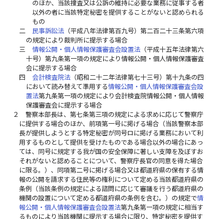
のほか、当該捜査又は公訴の維持に必要な業務に従事する者
以外の者に当該特定秘密を提供することがないと認められる
もの
二
民事訴訟法
（平成八年法律第百九号）第二百二十三条第六項
の規定により裁判所に提示する場合
三
情報公開・個人情報保護審査会設置法
（平成十五年法律第六
十号）第九条第一項の規定により情報公開・個人情報保護審査
会に提示する場合
四
会計検査院法
（昭和二十二年法律第七十三号）第十九条の四
において読み替えて準用する
情報公開・個人情報保護審査会設
置法
第九条第一項の規定により会計検査院情報公開・個人情報
保護審査会に提示する場合
２
警察本部長は、第七条第三項の規定による求めに応じて警察庁
に提供する場合のほか、前項第一号に掲げる場合（当該警察本部
長が提供しようとする特定秘密が同号ロに掲げる業務において利
用するものとして提供を受けたものである場合以外の場合にあっ
ては、同号に規定する我が国の安全保障に著しい支障を及ぼすお
それがないと認めることについて、警察庁長官の同意を得た場合
に限る。）、同項第二号に掲げる場合又は都道府県の保有する情
報の公開を請求する住民等の権利について定める当該都道府県の
条例（当該条例の規定による諮問に応じて審議を行う都道府県の
機関の設置について定める都道府県の条例を含む。）の規定で
情
報公開・個人情報保護審査会設置法
第九条第一項の規定に相当す
るものにより当該機関に提示する場合に限り、特定秘密を提供す