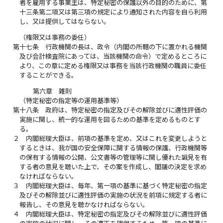
者を雇用する事業主は、特定秘密の保護以外の目的のために、第
十三条第二項又は第三項の規定により通知された内容を自ら利用
し、又は提供してはならない。
（権限又は事務の委任）
第十七条
行政機関の長は、政令（内閣の所轄の下に置かれる機関
及び会計検査院にあっては、当該機関の命令）で定めるところに
より、この章に定める権限又は事務を当該行政機関の職員に委任
することができる。
第六章 雑則
（特定秘密の指定等の運用基準等）
第十八条
政府は、特定秘密の指定及びその解除並びに適性評価の
実施に関し、統一的な運用を図るための基準を定めるものとす
る。
２
内閣総理大臣は、前項の基準を定め、又はこれを変更しようと
するときは、我が国の安全保障に関する情報の保護、行政機関等
の保有する情報の公開、公文書等の管理等に関し優れた識見を有
する者の意見を聴いた上で、その案を作成し、閣議の決定を求め
なければならない。
３
内閣総理大臣は、毎年、第一項の基準に基づく特定秘密の指定
及びその解除並びに適性評価の実施の状況を前項に規定する者に
報告し、その意見を聴かなければならない。
４
内閣総理大臣は、特定秘密の指定及びその解除並びに適性評価