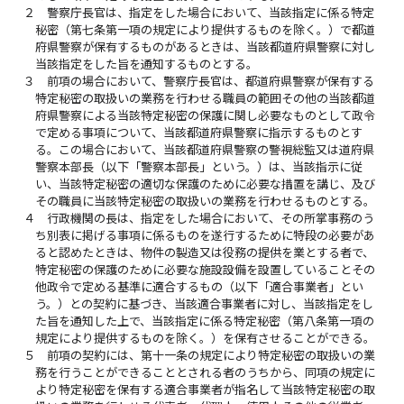
２
警察庁長官は、指定をした場合において、当該指定に係る特定
秘密（第七条第一項の規定により提供するものを除く。）で都道
府県警察が保有するものがあるときは、当該都道府県警察に対し
当該指定をした旨を通知するものとする。
３
前項の場合において、警察庁長官は、都道府県警察が保有する
特定秘密の取扱いの業務を行わせる職員の範囲その他の当該都道
府県警察による当該特定秘密の保護に関し必要なものとして政令
で定める事項について、当該都道府県警察に指示するものとす
る。この場合において、当該都道府県警察の警視総監又は道府県
警察本部長（以下「警察本部長」という。）は、当該指示に従
い、当該特定秘密の適切な保護のために必要な措置を講じ、及び
その職員に当該特定秘密の取扱いの業務を行わせるものとする。
４
行政機関の長は、指定をした場合において、その所掌事務のう
ち別表に掲げる事項に係るものを遂行するために特段の必要があ
ると認めたときは、物件の製造又は役務の提供を業とする者で、
特定秘密の保護のために必要な施設設備を設置していることその
他政令で定める基準に適合するもの（以下「適合事業者」とい
う。）との契約に基づき、当該適合事業者に対し、当該指定をし
た旨を通知した上で、当該指定に係る特定秘密（第八条第一項の
規定により提供するものを除く。）を保有させることができる。
５
前項の契約には、第十一条の規定により特定秘密の取扱いの業
務を行うことができることとされる者のうちから、同項の規定に
より特定秘密を保有する適合事業者が指名して当該特定秘密の取