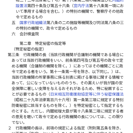
設置法
第四十条及び第五十六条（
宮内庁法
第十八条第一項にお
いて準用する場合を含む。）の特別の機関で、警察庁その他政
令で定めるもの
五
国家行政組織法
第八条の二の施設等機関及び同法第八条の三
の特別の機関で、政令で定めるもの
六
会計検査院
第二章 特定秘密の指定等
（特定秘密の指定）
第三条
行政機関の長（当該行政機関が合議制の機関である場合に
あっては当該行政機関をいい、前条第四号及び第五号の政令で定
める機関（合議制の機関を除く。）にあってはその機関ごとに政
令で定める者をいう。第十一条第一号を除き、以下同じ。）は、
当該行政機関の所掌事務に係る別表に掲げる事項に関する情報で
あって、公になっていないもののうち、その漏えいが我が国の安
全保障に著しい支障を与えるおそれがあるため、特に秘匿するこ
とが必要であるもの（
日米相互防衛援助協定等に伴う秘密保護法
（昭和二十九年法律第百六十六号）第一条第三項に規定する特別
防衛秘密に該当するものを除く。）を特定秘密として指定するも
のとする。ただし、内閣総理大臣が第十八条第二項に規定する者
の意見を聴いて政令で定める行政機関の長については、この限り
でない。
２
行政機関の長は、前項の規定による指定（附則第五条を除き、