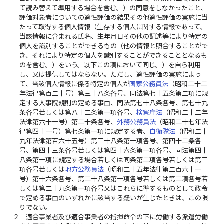
て読み替えて準用する場合を含む。）の同意をしなかったこと、
評価対象者についての適性評価の結果その他適性評価の実施に当
たって取得する個人情報（生存する個人に関する情報であって、
当該情報に含まれる氏名、生年月日その他の記述等により特定の
個人を識別することができるもの（他の情報と照合することがで
き、それにより特定の個人を識別することができることとなるも
のを含む。）をいう。以下この項において同じ。）を自ら利用
し、又は提供してはならない。ただし、適性評価の実施によっ
て、当該個人情報に係る特定の個人が
国家公務員法
（昭和二十二
年法律第百二十号）第三十八条各号、同法第七十五条第二項に規
定する人事院規則の定める事由、同法第七十八条各号、第七十九
条各号若しくは第八十二条第一項各号、
検察庁法
（昭和二十二年
法律第六十一号）第二十条各号、
外務公務員法
（昭和二十七年法
律第四十一号）第七条第一項に規定する者、
自衛隊法
（昭和二十
九年法律第百六十五号）第三十八条第一項各号、第四十二条各
号、第四十三条各号若しくは第四十六条第一項各号、同法第四十
八条第一項に規定する場合若しくは同条第二項各号若しくは第三
項各号若しくは
地方公務員法
（昭和二十五年法律第二百六十一
号）第十六条各号、第二十八条第一項各号若しくは第二項各号若
しくは第二十九条第一項各号又はこれらに準ずるものとして政令
で定める事由のいずれかに該当する疑いが生じたときは、この限
りでない。
２
適合事業者及び適合事業者の指揮命令の下に労働する派遣労働