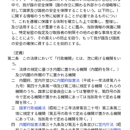
中で、我が国の安全保障（国の存立に関わる外部からの侵略等に
対して国家及び国民の安全を保障することをいう。以下同じ。）
に関する情報のうち特に秘匿することが必要であるものについ
て、これを適確に保護する体制を確立した上で収集し、整理し、
及び活用することが重要であることに鑑み、当該情報の保護に関
し、特定秘密の指定及び取扱者の制限その他の必要な事項を定め
ることにより、その漏えいの防止を図り、もって我が国及び国民
の安全の確保に資することを目的とする。
（定義）
第二条
この法律において「行政機関」とは、次に掲げる機関をい
う。
一
法律の規定に基づき内閣に置かれる機関（内閣府を除く。）
及び内閣の所轄の下に置かれる機関
二
内閣府、宮内庁並びに
内閣府設置法
（平成十一年法律第八十
九号）第四十九条第一項及び第二項に規定する機関（これらの
機関のうち、国家公安委員会にあっては警察庁を、第四号の政
令で定める機関が置かれる機関にあっては当該政令で定める機
関を除く。）
三
国家行政組織法
（昭和二十三年法律第百二十号）第三条第二
項に規定する機関（第五号の政令で定める機関が置かれる機関
にあっては、当該政令で定める機関を除く。）
四
内閣府設置法
第三十九条及び第五十五条並びに
宮内庁法
（昭
和二十二年法律第七十号）第十六条第二項の機関並びに
内閣府