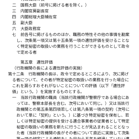
二
国務大臣（前号に掲げる者を除く。）
三
内閣官房副長官
四
内閣総理大臣補佐官
五
副大臣
六
大臣政務官
七
前各号に掲げるもののほか、職務の特性その他の事情を勘案
し、次条第一項又は第十五条第一項の適性評価を受けることな
く特定秘密の取扱いの業務を行うことができるものとして政令
で定める者
第五章 適性評価
（行政機関の長による適性評価の実施）
第十二条
行政機関の長は、政令で定めるところにより、次に掲げ
る者について、その者が特定秘密の取扱いの業務を行った場合に
これを漏らすおそれがないことについての評価（以下「適性評
価」という。）を実施するものとする。
一
当該行政機関の職員（当該行政機関が警察庁である場合にあ
っては、警察本部長を含む。次号において同じ。）又は当該行
政機関との第五条第四項若しくは第八条第一項の契約（次号に
おいて単に「契約」という。）に基づき特定秘密を保有し、若
しくは特定秘密の提供を受ける適合事業者の従業者として特定
秘密の取扱いの業務を新たに行うことが見込まれることとなっ
た者（当該行政機関の長がその者について直近に実施して次条
第一項の規定による通知をした日から五年を経過していない適