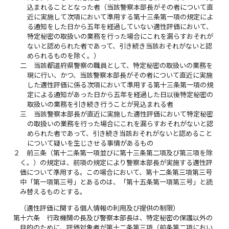
込まれることとなった者（当該警察本部長がその者について直
近に実施して次項において準用する第十三条第一項の規定によ
る通知をした日から五年を経過していない適性評価において、
特定秘密の取扱いの業務を行った場合にこれを漏らすおそれが
ないと認められた者であって、引き続き当該おそれがないと認
められるものを除く。）
二
当該都道府県警察の職員として、特定秘密の取扱いの業務を
現に行い、かつ、当該警察本部長がその者について直近に実施
した適性評価に係る次項において準用する第十三条第一項の規
定による通知があった日から五年を経過した日以後特定秘密の
取扱いの業務を引き続き行うことが見込まれる者
三
当該警察本部長が直近に実施した適性評価において特定秘密
の取扱いの業務を行った場合にこれを漏らすおそれがないと認
められた者であって、引き続き当該おそれがないと認めること
について疑いを生じさせる事情があるもの
２
前三条（第十二条第一項並びに第十三条第二項及び第三項を除
く。）の規定は、前項の規定により警察本部長が実施する適性評
価について準用する。この場合において、第十二条第三項第三号
中「第一項第三号」とあるのは、「第十五条第一項第三号」と読
み替えるものとする。
（適性評価に関する個人情報の利用及び提供の制限）
第十六条
行政機関の長及び警察本部長は、特定秘密の保護以外の
目的のために、評価対象者が第十二条第三項（前条第二項におい