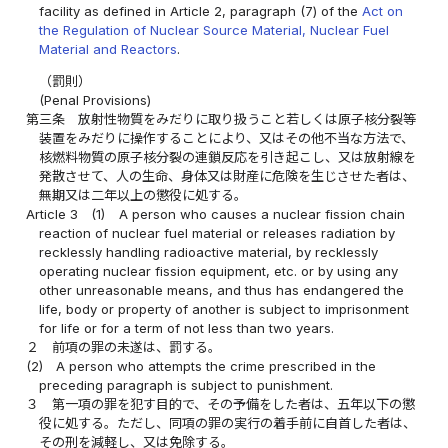
facility as defined in Article 2, paragraph (7) of the
Act on
the Regulation of Nuclear Source Material, Nuclear Fuel
Material and Reactors
.
（罰則）
(Penal Provisions)
第三条
放射性物質をみだりに取り扱うこと若しくは原子核分裂等
装置をみだりに操作することにより、又はその他不当な方法で、
核燃料物質の原子核分裂の連鎖反応を引き起こし、又は放射線を
発散させて、人の生命、身体又は財産に危険を生じさせた者は、
無期又は二年以上の懲役に処する。
Article 3
(1)
A person who causes a nuclear fission chain
reaction of nuclear fuel material or releases radiation by
recklessly handling radioactive material, by recklessly
operating nuclear fission equipment, etc. or by using any
other unreasonable means, and thus has endangered the
life, body or property of another is subject to imprisonment
for life or for a term of not less than two years.
２
前項の罪の未遂は、罰する。
(2)
A person who attempts the crime prescribed in the
preceding paragraph is subject to punishment.
３
第一項の罪を犯す目的で、その予備をした者は、五年以下の懲
役に処する。ただし、同項の罪の実行の着手前に自首した者は、
その刑を減軽し、又は免除する。