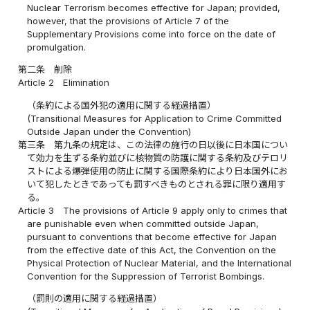
Nuclear Terrorism becomes effective for Japan; provided,
however, that the provisions of Article 7 of the
Supplementary Provisions come into force on the date of
promulgation.
第二条
削除
Article 2
Elimination
（条約による国外犯の適用に関する経過措置）
(Transitional Measures for Application to Crime Committed
Outside Japan under the Convention)
第三条
第九条の規定は、この法律の施行の日以後に日本国につい
て効力を生ずる条約並びに核物質の防護に関する条約及びテロリ
ストによる爆弾使用の防止に関する国際条約により日本国外にお
いて犯したときであっても罰すべきものとされる罪に限り適用す
る。
Article 3
The provisions of Article 9 apply only to crimes that
are punishable even when committed outside Japan,
pursuant to conventions that become effective for Japan
from the effective date of this Act, the Convention on the
Physical Protection of Nuclear Material, and the International
Convention for the Suppression of Terrorist Bombings.
（罰則の適用に関する経過措置）