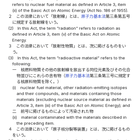
refers to nuclear fuel material as defined in Article 3, item
(ii) of the Basic Act on Atomic Energy (Act No. 186 of 1955).
２
この法律において「放射線」とは、
原子力基本法
第三条第五号
に規定する放射線をいう。
(2)
In this Act, the term "radiation" refers to radiation as
defined in Article 3, item (v) of the Basic Act on Atomic
Energy.
３
この法律において「放射性物質」とは、次に掲げるものをい
う。
(3)
In this Act, the term "radioactive material" refers to the
following:
一
核燃料物質その他の放射線を放出する同位元素及びその化合
物並びにこれらの含有物（
原子力基本法
第三条第三号に規定す
る核原料物質を除く。）
(i)
nuclear fuel material, other radiation-emitting isotopes
and their compounds, and materials containing those
materials (excluding nuclear source material as defined in
Article 3, item (iii) of the Basic Act on Atomic Energy); and
二
前号に掲げるものによって汚染された物
(ii)
material contaminated with the materials described in
the preceding item.
４
この法律において「原子核分裂等装置」とは、次に掲げるもの
をいう。