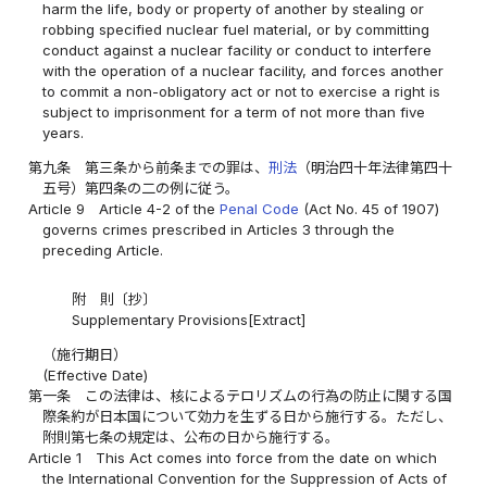
harm the life, body or property of another by stealing or
robbing specified nuclear fuel material, or by committing
conduct against a nuclear facility or conduct to interfere
with the operation of a nuclear facility, and forces another
to commit a non-obligatory act or not to exercise a right is
subject to imprisonment for a term of not more than five
years.
第九条
第三条から前条までの罪は、
刑法
（明治四十年法律第四十
五号）第四条の二の例に従う。
Article 9
Article 4-2 of the
Penal Code
(Act No. 45 of 1907)
governs crimes prescribed in Articles 3 through the
preceding Article.
附 則〔抄〕
Supplementary Provisions[Extract]
（施行期日）
(Effective Date)
第一条
この法律は、核によるテロリズムの行為の防止に関する国
際条約が日本国について効力を生ずる日から施行する。ただし、
附則第七条の規定は、公布の日から施行する。
Article 1
This Act comes into force from the date on which
the International Convention for the Suppression of Acts of