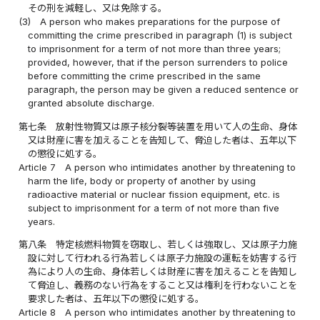
その刑を減軽し、又は免除する。
(3)
A person who makes preparations for the purpose of
committing the crime prescribed in paragraph (1) is subject
to imprisonment for a term of not more than three years;
provided, however, that if the person surrenders to police
before committing the crime prescribed in the same
paragraph, the person may be given a reduced sentence or
granted absolute discharge.
第七条
放射性物質又は原子核分裂等装置を用いて人の生命、身体
又は財産に害を加えることを告知して、脅迫した者は、五年以下
の懲役に処する。
Article 7
A person who intimidates another by threatening to
harm the life, body or property of another by using
radioactive material or nuclear fission equipment, etc. is
subject to imprisonment for a term of not more than five
years.
第八条
特定核燃料物質を窃取し、若しくは強取し、又は原子力施
設に対して行われる行為若しくは原子力施設の運転を妨害する行
為により人の生命、身体若しくは財産に害を加えることを告知し
て脅迫し、義務のない行為をすること又は権利を行わないことを
要求した者は、五年以下の懲役に処する。
Article 8
A person who intimidates another by threatening to