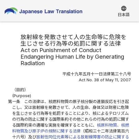
language
日本語
放射線を発散させて人の生命等に危険を
生じさせる行為等の処罰に関する法律
Act on Punishment of Conduct
Endangering Human Life by Generating
Radiation
平成十九年五月十一日法律第三十八号
Act No. 38 of May 11, 2007
（目的）
(Purpose)
第一条
この法律は、核燃料物質の原子核分裂の連鎖反応を引き起
こし、又は放射線を発散させて、人の生命、身体又は財産に危険
を生じさせる行為等を処罰することにより、核によるテロリズム
の行為の防止に関する国際条約その他これらの行為の処罰に関す
る国際約束の適確な実施を確保するとともに、
核原料物質、核燃
料物質及び原子炉の規制に関する法律
（昭和三十二年法律第百六
十六号）及び
放射性同位元素等による放射線障害の防止に関する