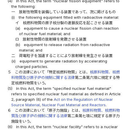
(4)
In this Act, the term "nuclear fission equipment" refers to
the following:
一
放射性物質を装備している装置であって、次に掲げるもの
(i)
the following equipment fitted with radioactive material:
イ
核燃料物質の原子核分裂の連鎖反応を起こさせる装置
(a)
equipment to cause a nuclear fission chain reaction
of nuclear fuel material; and
ロ
放射性物質の放射線を発散させる装置
(b)
equipment to release radiation from radioactive
material; and
二
荷電粒子を加速することにより放射線を発生させる装置
(ii)
equipment to generate radiation by accelerating
charged particles.
５
この法律において「特定核燃料物質」とは、
核原料物質、核燃
料物質及び原子炉の規制に関する法律
第二条第六項に規定する特
定核燃料物質をいう。
(5)
In this Act, the term "specified nuclear fuel material"
refers to specified nuclear fuel material as defined in Article
2, paragraph (6) of the
Act on the Regulation of Nuclear
Source Material, Nuclear Fuel Material and Reactors
.
６
この法律において「原子力施設」とは、
核原料物質、核燃料物
質及び原子炉の規制に関する法律
第二条第七項に規定する原子力
施設をいう。
(6)
In this Act, the term "nuclear facility" refers to a nuclear