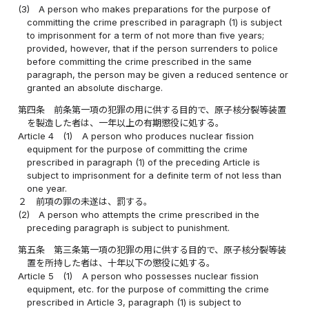
(3)
A person who makes preparations for the purpose of
committing the crime prescribed in paragraph (1) is subject
to imprisonment for a term of not more than five years;
provided, however, that if the person surrenders to police
before committing the crime prescribed in the same
paragraph, the person may be given a reduced sentence or
granted an absolute discharge.
第四条
前条第一項の犯罪の用に供する目的で、原子核分裂等装置
を製造した者は、一年以上の有期懲役に処する。
Article 4
(1)
A person who produces nuclear fission
equipment for the purpose of committing the crime
prescribed in paragraph (1) of the preceding Article is
subject to imprisonment for a definite term of not less than
one year.
２
前項の罪の未遂は、罰する。
(2)
A person who attempts the crime prescribed in the
preceding paragraph is subject to punishment.
第五条
第三条第一項の犯罪の用に供する目的で、原子核分裂等装
置を所持した者は、十年以下の懲役に処する。
Article 5
(1)
A person who possesses nuclear fission
equipment, etc. for the purpose of committing the crime
prescribed in Article 3, paragraph (1) is subject to