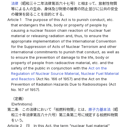
法律
（昭和三十二年法律第百六十七号）と相まって、放射性物質
等による人の生命、身体及び財産の被害の防止並びに公共の安全
の確保を図ることを目的とする。
Article 1
The purpose of this Act is to punish conduct, etc.
that endangers the life, body or property of people by
causing a nuclear fission chain reaction of nuclear fuel
material or releasing radiation and, thus, to ensure the
appropriate implementation of the International Convention
for the Suppression of Acts of Nuclear Terrorism and other
international commitments to punish that conduct, as well as
to ensure the prevention of damage to the life, body or
property of people from radioactive material, etc. and the
safety of the public in conjunction with the
Act on the
Regulation of Nuclear Source Material, Nuclear Fuel Material
and Reactors
(Act No. 166 of 1957) and the Act on the
Prevention of Radiation Hazards Due to Radioisotopes (Act
No. 167 of 1957).
（定義）
(Definitions)
第二条
この法律において「核燃料物質」とは、
原子力基本法
（昭
和三十年法律第百八十六号）第三条第二号に規定する核燃料物質
をいう。
Article 2
(1)
In this Act, the term "nuclear fuel material"