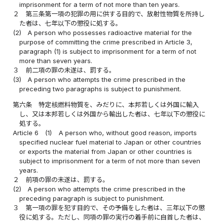
imprisonment for a term of not more than ten years.
２
第三条第一項の犯罪の用に供する目的で、放射性物質を所持し
た者は、七年以下の懲役に処する。
(2)
A person who possesses radioactive material for the
purpose of committing the crime prescribed in Article 3,
paragraph (1) is subject to imprisonment for a term of not
more than seven years.
３
前二項の罪の未遂は、罰する。
(3)
A person who attempts the crime prescribed in the
preceding two paragraphs is subject to punishment.
第六条
特定核燃料物質を、みだりに、本邦若しくは外国に輸入
し、又は本邦若しくは外国から輸出した者は、七年以下の懲役に
処する。
Article 6
(1)
A person who, without good reason, imports
specified nuclear fuel material to Japan or other countries
or exports the material from Japan or other countries is
subject to imprisonment for a term of not more than seven
years.
２
前項の罪の未遂は、罰する。
(2)
A person who attempts the crime prescribed in the
preceding paragraph is subject to punishment.
３
第一項の罪を犯す目的で、その予備をした者は、三年以下の懲
役に処する。ただし、同項の罪の実行の着手前に自首した者は、