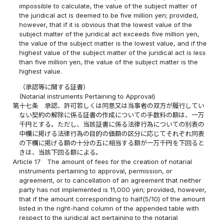
impossible to calculate, the value of the subject matter of
the juridical act is deemed to be five million yen; provided,
however, that if it is obvious that the lowest value of the
subject matter of the juridical act exceeds five million yen,
the value of the subject matter is the lowest value, and if the
highest value of the subject matter of the juridical act is less
than five million yen, the value of the subject matter is the
highest value.
（承認等に関する証書）
(Notarial instruments Pertaining to Approval)
第十七条
承認、許可若しくは同意又は当事者の双方が履行してい
ない契約の解除に係る証書の作成についての手数料の額は、一万
千円とする。ただし、当該証書に係る法律行為についての別表の
中欄に掲げる法律行為の目的の価額の区分に応じてそれぞれ同表
の下欄に掲げる額の十分の五に相当する額が一万千円を下回ると
きは、当該下回る額による。
Article 17
The amount of fees for the creation of notarial
instruments pertaining to approval, permission, or
agreement, or to cancellation of an agreement that neither
party has not implemented is 11,000 yen; provided, however,
that if the amount corresponding to half(5/10) of the amount
listed in the right-hand column of the appended table with
respect to the juridical act pertaining to the notarial