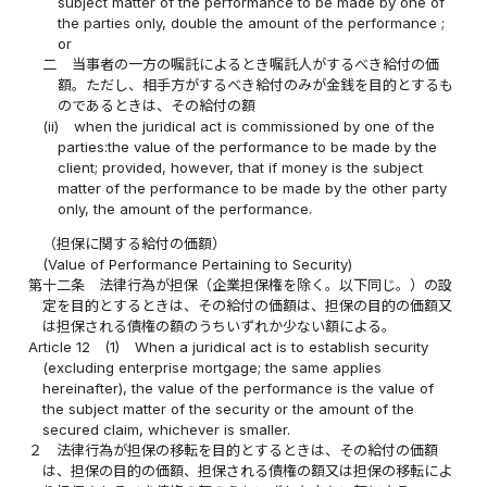
subject matter of the performance to be made by one of
the parties only, double the amount of the performance ;
or
二
当事者の一方の嘱託によるとき嘱託人がするべき給付の価
額。ただし、相手方がするべき給付のみが金銭を目的とするも
のであるときは、その給付の額
(ii)
when the juridical act is commissioned by one of the
parties:the value of the performance to be made by the
client; provided, however, that if money is the subject
matter of the performance to be made by the other party
only, the amount of the performance.
（担保に関する給付の価額）
(Value of Performance Pertaining to Security)
第十二条
法律行為が担保（企業担保権を除く。以下同じ。）の設
定を目的とするときは、その給付の価額は、担保の目的の価額又
は担保される債権の額のうちいずれか少ない額による。
Article 12
(1)
When a juridical act is to establish security
(excluding enterprise mortgage; the same applies
hereinafter), the value of the performance is the value of
the subject matter of the security or the amount of the
secured claim, whichever is smaller.
２
法律行為が担保の移転を目的とするときは、その給付の価額
は、担保の目的の価額、担保される債権の額又は担保の移転によ