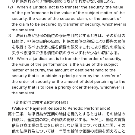
り担保されるべき債権の額のうちいずれか少ない額による。
(2)
When a juridical act is to transfer the security, the value
of the performance is the value of the subject matter of the
security, the value of the secured claim, or the amount of
the claim to be secured by transfer of security, whichever is
the smallest.
３
法律行為が担保の順位の移転を目的とするときは、その給付の
価額は、担保の目的の価額、担保の順位の移転により優先の順位
を取得するべき担保に係る債権の額又はこれにより優先の順位を
失うべき担保に係る債権の額のうちいずれか少ない額による。
(3)
When a juridical act is to transfer the order of security,
the value of the performance is the value of the subject
matter of security, the amount of debt pertaining to the
security that is to obtain a priority order by the transfer of
the order of security or the amount of debt pertaining to the
security that is to lose a priority order thereby, whichever is
the smallest.
（定期給付に関する給付の価額）
(Value of Payment Related to Periodic Performance)
第十三条
法律行為が定期の給付を目的とするときは、その給付の
価額は、全期間の給付の価額の総額とする。ただし、動産の賃貸
借及び商工業の見習を目的としない雇用については五年間、その
他の法律行為については十年間の給付の価額の総額を超えること