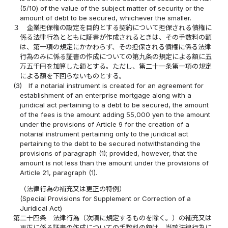
(5/10) of the value of the subject matter of security or the
amount of debt to be secured, whichever the smaller.
３
企業担保権の設定を目的とする契約について担保される債権に
係る法律行為とともに証書が作成されるときは、その手数料の額
は、第一項の規定にかかわらず、その担保される債権に係る法律
行為のみに係る証書の作成についての第九条の規定による額に五
万五千円を加算した額とする。ただし、第二十一条第一項の規定
による額を下回らないものとする。
(3)
If a notarial instrument is created for an agreement for
establishment of an enterprise mortgage along with a
juridical act pertaining to a debt to be secured, the amount
of the fees is the amount adding 55,000 yen to the amount
under the provisions of Article 9 for the creation of a
notarial instrument pertaining only to the juridical act
pertaining to the debt to be secured notwithstanding the
provisions of paragraph (1); provided, however, that the
amount is not less than the amount under the provisions of
Article 21, paragraph (1).
（法律行為の補充又は更正の特例）
(Special Provisions for Supplement or Correction of a
Juridical Act)
第二十四条
法律行為（次項に規定するものを除く。）の補充又は
更正に係る証書の作成についての手数料の額は、当該法律行為に