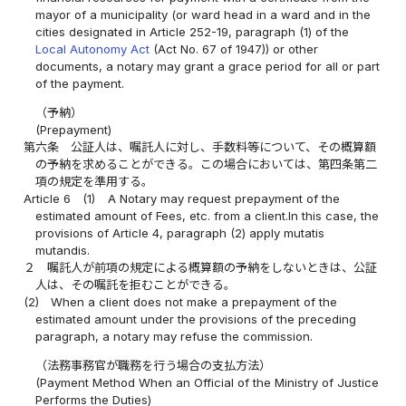
mayor of a municipality (or ward head in a ward and in the
cities designated in Article 252-19, paragraph (1) of the
Local Autonomy Act
(Act No. 67 of 1947)) or other
documents, a notary may grant a grace period for all or part
of the payment.
（予納）
(Prepayment)
第六条
公証人は、嘱託人に対し、手数料等について、その概算額
の予納を求めることができる。この場合においては、第四条第二
項の規定を準用する。
Article 6
(1)
A Notary may request prepayment of the
estimated amount of Fees, etc. from a client.In this case, the
provisions of Article 4, paragraph (2) apply mutatis
mutandis.
２
嘱託人が前項の規定による概算額の予納をしないときは、公証
人は、その嘱託を拒むことができる。
(2)
When a client does not make a prepayment of the
estimated amount under the provisions of the preceding
paragraph, a notary may refuse the commission.
（法務事務官が職務を行う場合の支払方法）
(Payment Method When an Official of the Ministry of Justice
Performs the Duties)