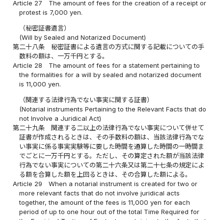
Article 27
The amount of fees for the creation of a receipt or
protest is 7,000 yen.
（秘密証書遺言）
(Will by Sealed and Notarized Document)
第二十八条
秘密証書による遺言の方式に関する記載についての手
数料の額は、一万千円とする。
Article 28
The amount of fees for a statement pertaining to
the formalities for a will by sealed and notarized document
is 11,000 yen.
（関連する法律行為でない事実に関する証書）
(Notarial instruments Pertaining to the Relevant Facts that do
not Involve a Juridical Act)
第二十九条
関連する二以上の法律行為でない事実について併せて
証書が作成されるときは、その手数料の額は、当該法律行為でな
い事実に係る事実実験等に要した時間を通算した時間の一時間ま
でごとに一万千円とする。ただし、その算定された額が当該法律
行為でない事実についての第二十六条又は第二十七条の規定によ
る額を合算した額を上回るときは、その合算した額による。
Article 29
When a notarial instrument is created for two or
more relevant facts that do not involve juridical acts
together, the amount of the fees is 11,000 yen for each
period of up to one hour out of the total Time Required for