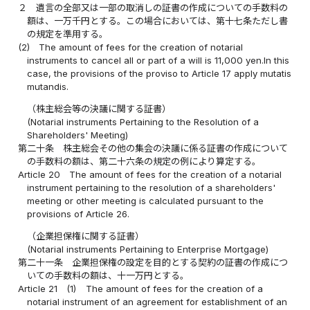
２
遺言の全部又は一部の取消しの証書の作成についての手数料の
額は、一万千円とする。この場合においては、第十七条ただし書
の規定を準用する。
(2)
The amount of fees for the creation of notarial
instruments to cancel all or part of a will is 11,000 yen.In this
case, the provisions of the proviso to Article 17 apply mutatis
mutandis.
（株主総会等の決議に関する証書）
(Notarial instruments Pertaining to the Resolution of a
Shareholders' Meeting)
第二十条
株主総会その他の集会の決議に係る証書の作成について
の手数料の額は、第二十六条の規定の例により算定する。
Article 20
The amount of fees for the creation of a notarial
instrument pertaining to the resolution of a shareholders'
meeting or other meeting is calculated pursuant to the
provisions of Article 26.
（企業担保権に関する証書）
(Notarial instruments Pertaining to Enterprise Mortgage)
第二十一条
企業担保権の設定を目的とする契約の証書の作成につ
いての手数料の額は、十一万円とする。
Article 21
(1)
The amount of fees for the creation of a
notarial instrument of an agreement for establishment of an