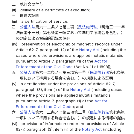
二
執行文の付与
(ii)
delivery of a certificate of execution;
三
送達の証明
(iii)
a certification of service;
四
公証人法
第六十二条ノ七第二項（
民法施行法
（明治三十一年
法律第十一号）第七条第一項において準用する場合を含む。）
の規定による電磁的記録の保存
(iv)
preservation of electronic or magnetic records under
Article 62-7, paragraph (2) of the
Notary Act
(including the
cases where the provisions are applied mutatis mutandis
pursuant to Article 7, paragraph (1) of the
Act for
Enforcement of the Civil Code
(Act No. 11 of 1898));
五
公証人法
第六十二条ノ七第三項第一号（
民法施行法
第七条第
一項において準用する場合を含む。）の規定による証明
(v)
a certification under the provisions of Article 62-7,
paragraph (3), item (i) of the
Notary Act
(including cases
where the provisions are applied mutatis mutandis
pursuant to Article 7, paragraph (1) of the
Act for
Enforcement of the Civil Code
); and
六
公証人法
第六十二条ノ七第三項第二号（
民法施行法
第七条第
一項において準用する場合を含む。）の規定による情報の提供
(vi)
provision of information under the provisions of Article
62-7, paragraph (3), item (ii) of the
Notary Act
(including