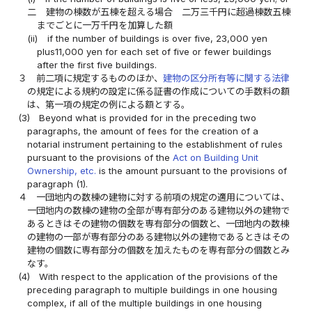
二
建物の棟数が五棟を超える場合 二万三千円に超過棟数五棟
までごとに一万千円を加算した額
(ii)
if the number of buildings is over five, 23,000 yen
plus11,000 yen for each set of five or fewer buildings
after the first five buildings.
３
前二項に規定するもののほか、
建物の区分所有等に関する法律
の規定による規約の設定に係る証書の作成についての手数料の額
は、第一項の規定の例による額とする。
(3)
Beyond what is provided for in the preceding two
paragraphs, the amount of fees for the creation of a
notarial instrument pertaining to the establishment of rules
pursuant to the provisions of the
Act on Building Unit
Ownership, etc.
is the amount pursuant to the provisions of
paragraph (1).
４
一団地内の数棟の建物に対する前項の規定の適用については、
一団地内の数棟の建物の全部が専有部分のある建物以外の建物で
あるときはその建物の個数を専有部分の個数と、一団地内の数棟
の建物の一部が専有部分のある建物以外の建物であるときはその
建物の個数に専有部分の個数を加えたものを専有部分の個数とみ
なす。
(4)
With respect to the application of the provisions of the
preceding paragraph to multiple buildings in one housing
complex, if all of the multiple buildings in one housing