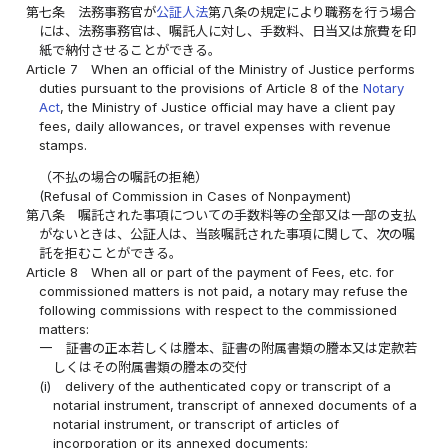
第七条
法務事務官が
公証人法
第八条の規定により職務を行う場合
には、法務事務官は、嘱託人に対し、手数料、日当又は旅費を印
紙で納付させることができる。
Article 7
When an official of the Ministry of Justice performs
duties pursuant to the provisions of Article 8 of the
Notary
Act
, the Ministry of Justice official may have a client pay
fees, daily allowances, or travel expenses with revenue
stamps.
（不払の場合の嘱託の拒絶）
(Refusal of Commission in Cases of Nonpayment)
第八条
嘱託された事項についての手数料等の全部又は一部の支払
がないときは、公証人は、当該嘱託された事項に関して、次の嘱
託を拒むことができる。
Article 8
When all or part of the payment of Fees, etc. for
commissioned matters is not paid, a notary may refuse the
following commissions with respect to the commissioned
matters:
一
証書の正本若しくは謄本、証書の附属書類の謄本又は定款若
しくはその附属書類の謄本の交付
(i)
delivery of the authenticated copy or transcript of a
notarial instrument, transcript of annexed documents of a
notarial instrument, or transcript of articles of
incorporation or its annexed documents;