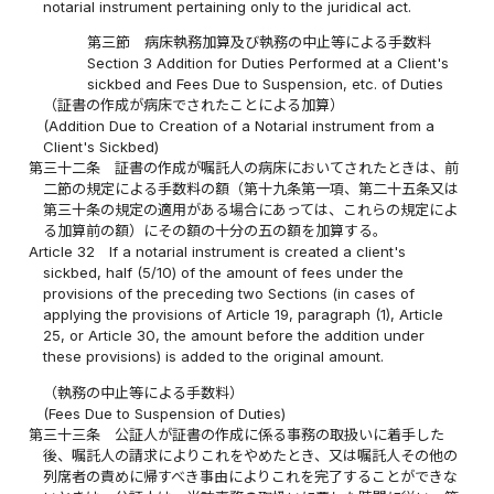
notarial instrument pertaining only to the juridical act.
第三節 病床執務加算及び執務の中止等による手数料
Section 3 Addition for Duties Performed at a Client's
sickbed and Fees Due to Suspension, etc. of Duties
（証書の作成が病床でされたことによる加算）
(Addition Due to Creation of a Notarial instrument from a
Client's Sickbed)
第三十二条
証書の作成が嘱託人の病床においてされたときは、前
二節の規定による手数料の額（第十九条第一項、第二十五条又は
第三十条の規定の適用がある場合にあっては、これらの規定によ
る加算前の額）にその額の十分の五の額を加算する。
Article 32
If a notarial instrument is created a client's
sickbed, half (5/10) of the amount of fees under the
provisions of the preceding two Sections (in cases of
applying the provisions of Article 19, paragraph (1), Article
25, or Article 30, the amount before the addition under
these provisions) is added to the original amount.
（執務の中止等による手数料）
(Fees Due to Suspension of Duties)
第三十三条
公証人が証書の作成に係る事務の取扱いに着手した
後、嘱託人の請求によりこれをやめたとき、又は嘱託人その他の
列席者の責めに帰すべき事由によりこれを完了することができな