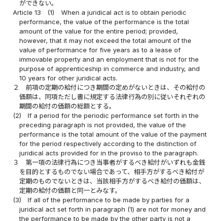
ができない。
Article 13
(1)
When a juridical act is to obtain periodic
performance, the value of the performance is the total
amount of the value for the entire period; provided,
however, that it may not exceed the total amount of the
value of performance for five years as to a lease of
immovable property and an employment that is not for the
purpose of apprenticeship in commerce and industry, and
10 years for other juridical acts.
２
前項の定期の給付につき期間の定めがないときは、その給付の
価額は、同項ただし書に規定する法律行為の別に従いそれぞれの
期間の給付の価額の総額とする。
(2)
If a period for the periodic performance set forth in the
preceding paragraph is not provided, the value of the
performance is the total amount of the value of the payment
for the period respectively according to the distinction of
juridical acts provided for in the proviso to the paragraph.
３
第一項の法律行為につき当事者がするべき給付がいずれも金銭
を目的とするものでない場合であって、相手方がするべき給付が
定期のものでないときは、当該相手方がするべき給付の価額は、
定期の給付の価額と同一とみなす。
(3)
If all of the performance to be made by parties for a
juridical act set forth in paragraph (1) are not for money and
the performance to be made by the other party is not a