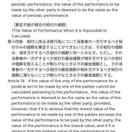
periodic performance, the value of the performance to be
made by the other party is deemed to be the same as the
value of periodic performance.
（算定不能の場合の給付の価額）
(The Value of Performance When It Is Impossible to
Calculate)
第十四条
給付に係る法律行為について当事者の一方がするべき給
付のみの価額を算定することができないときは、その給付の価額
は、相手方がするべき給付の価額と同一とみなす。ただし、その
当事者の一方がするべき給付の最低価額が相手方がするべき給付
の価額を超えることが明らかなときはその最低価額とし、その当
事者の一方がするべき給付の最高価額が相手方がするべき給付の
価額に満たないことが明らかなときはその最高価額とする。
Article 14
If the value of the only of the performance for a
juridical act to be made by one of the parties cannot be
calculated pertaining to the performance , the value of the
performance is deemed to be the same as the value of the
performance to be made by the other party; provided,
however, that if it is obvious that the lowest value of the
performance to be made by one of the parties exceeds the
value of the performance to be paid by the other party, the
value of the performance is the lowest value; and if it is
obvious that the highest value of the performance to be