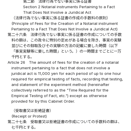
第二節 法律行為でない事実に係る証書
Section 2 Notarial instruments Pertaining to a Fact
That Does Not Involve a Juridical Act
（法律行為でない事実に係る証書の作成の手数料の原則）
(Principle of Fees for the Creation of a Notarial instrument
Pertaining to a Fact That Does Not Involve a Juridical Act)
第二十六条
法律行為でない事実に係る証書の作成についての手数
料の額は、この政令に特別の定めがある場合を除き、事実の実験
並びにその録取及びその実験の方法の記載に要した時間（以下
「事実実験等に要した時間」という。）の一時間までごとに一万
千円とする。
Article 26
The amount of fees for the creation of a notarial
instrument pertaining to a fact that does not involve a
juridical act is 11,000 yen for each period of up to one hour
required for empirical testing of facts, recording that testing,
and statement of the experiment method (hereinafter
collectively referred to as the "Time Required for the
Empirical Testing of Fact, etc.") except as otherwise
provided for by this Cabinet Order.
（受取書又は拒絶証書）
(Receipt or Protest)
第二十七条
受取書又は拒絶証書の作成についての手数料の額は、
七千円とする。