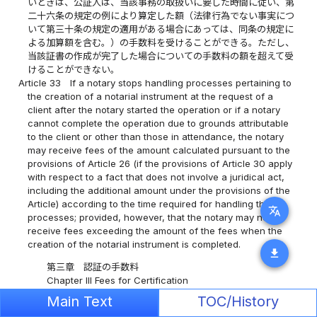
いときは、公証人は、当該事務の取扱いに要した時間に従い、第
二十六条の規定の例により算定した額（法律行為でない事実につ
いて第三十条の規定の適用がある場合にあっては、同条の規定に
よる加算額を含む。）の手数料を受けることができる。ただし、
当該証書の作成が完了した場合についての手数料の額を超えて受
けることができない。
Article 33
If a notary stops handling processes pertaining to
the creation of a notarial instrument at the request of a
client after the notary started the operation or if a notary
cannot complete the operation due to grounds attributable
to the client or other than those in attendance, the notary
may receive fees of the amount calculated pursuant to the
provisions of Article 26 (if the provisions of Article 30 apply
with respect to a fact that does not involve a juridical act,
including the additional amount under the provisions of the
Article) according to the time required for handling the
translate
processes; provided, however, that the notary may not
receive fees exceeding the amount of the fees when the
creation of the notarial instrument is completed.
download
第三章 認証の手数料
Chapter III Fees for Certification
（私署証書等の認証）
Main Text
TOC/History
(Certification of a Private Instrument)