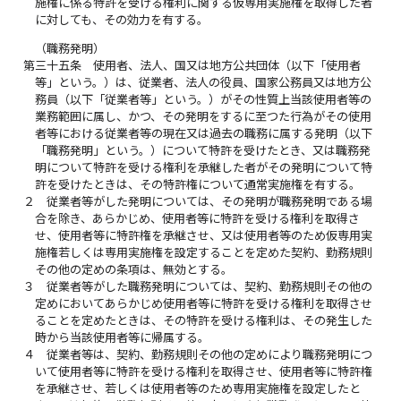
施権に係る特許を受ける権利に関する仮専用実施権を取得した者
に対しても、その効力を有する。
（職務発明）
第三十五条
使用者、法人、国又は地方公共団体（以下「使用者
等」という。）は、従業者、法人の役員、国家公務員又は地方公
務員（以下「従業者等」という。）がその性質上当該使用者等の
業務範囲に属し、かつ、その発明をするに至つた行為がその使用
者等における従業者等の現在又は過去の職務に属する発明（以下
「職務発明」という。）について特許を受けたとき、又は職務発
明について特許を受ける権利を承継した者がその発明について特
許を受けたときは、その特許権について通常実施権を有する。
２
従業者等がした発明については、その発明が職務発明である場
合を除き、あらかじめ、使用者等に特許を受ける権利を取得さ
せ、使用者等に特許権を承継させ、又は使用者等のため仮専用実
施権若しくは専用実施権を設定することを定めた契約、勤務規則
その他の定めの条項は、無効とする。
３
従業者等がした職務発明については、契約、勤務規則その他の
定めにおいてあらかじめ使用者等に特許を受ける権利を取得させ
ることを定めたときは、その特許を受ける権利は、その発生した
時から当該使用者等に帰属する。
４
従業者等は、契約、勤務規則その他の定めにより職務発明につ
いて使用者等に特許を受ける権利を取得させ、使用者等に特許権
を承継させ、若しくは使用者等のため専用実施権を設定したと