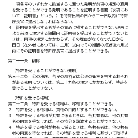
一項各号のいずれかに該当するに至つた発明が前項の規定の適用
を受けることができる発明であることを証明する書面（次項にお
いて「証明書」という。）を特許出願の日から三十日以内に特許
庁長官に提出しなければならない。
４
証明書を提出する者がその責めに帰することができない理由に
より前項に規定する期間内に証明書を提出することができないと
きは、同項の規定にかかわらず、その理由がなくなつた日から十
四日（在外者にあつては、二月）以内でその期間の経過後六月以
内にその証明書を特許庁長官に提出することができる。
第三十一条
削除
（特許を受けることができない発明）
第三十二条
公の秩序、善良の風俗又は公衆の衛生を害するおそれ
がある発明については、第二十九条の規定にかかわらず、特許を
受けることができない。
（特許を受ける権利）
第三十三条
特許を受ける権利は、移転することができる。
２
特許を受ける権利は、質権の目的とすることができない。
３
特許を受ける権利が共有に係るときは、各共有者は、他の共有
者の同意を得なければ、その持分を譲渡することができない。
４
特許を受ける権利が共有に係るときは、各共有者は、他の共有
者の同意を得なければ、その特許を受ける権利に基づいて取得す