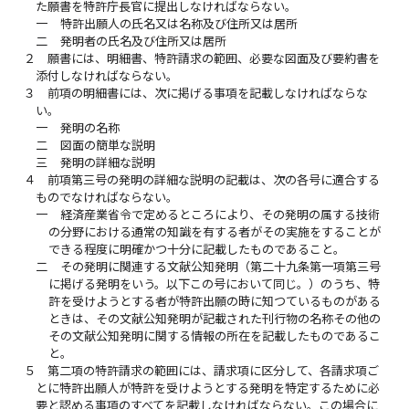
た願書を特許庁長官に提出しなければならない。
一
特許出願人の氏名又は名称及び住所又は居所
二
発明者の氏名及び住所又は居所
２
願書には、明細書、特許請求の範囲、必要な図面及び要約書を
添付しなければならない。
３
前項の明細書には、次に掲げる事項を記載しなければならな
い。
一
発明の名称
二
図面の簡単な説明
三
発明の詳細な説明
４
前項第三号の発明の詳細な説明の記載は、次の各号に適合する
ものでなければならない。
一
経済産業省令で定めるところにより、その発明の属する技術
の分野における通常の知識を有する者がその実施をすることが
できる程度に明確かつ十分に記載したものであること。
二
その発明に関連する文献公知発明（第二十九条第一項第三号
に掲げる発明をいう。以下この号において同じ。）のうち、特
許を受けようとする者が特許出願の時に知つているものがある
ときは、その文献公知発明が記載された刊行物の名称その他の
その文献公知発明に関する情報の所在を記載したものであるこ
と。
５
第二項の特許請求の範囲には、請求項に区分して、各請求項ご
とに特許出願人が特許を受けようとする発明を特定するために必
要と認める事項のすべてを記載しなければならない。この場合に