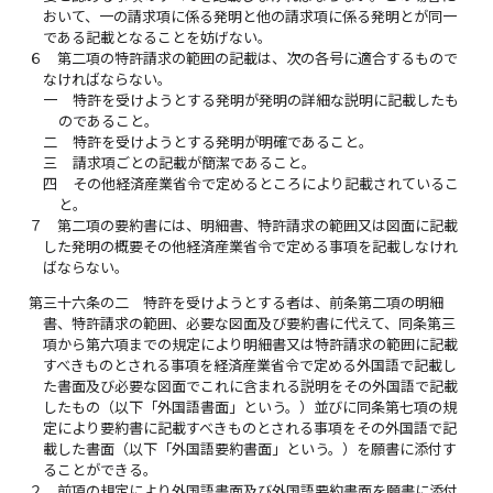
おいて、一の請求項に係る発明と他の請求項に係る発明とが同一
である記載となることを妨げない。
６
第二項の特許請求の範囲の記載は、次の各号に適合するもので
なければならない。
一
特許を受けようとする発明が発明の詳細な説明に記載したも
のであること。
二
特許を受けようとする発明が明確であること。
三
請求項ごとの記載が簡潔であること。
四
その他経済産業省令で定めるところにより記載されているこ
と。
７
第二項の要約書には、明細書、特許請求の範囲又は図面に記載
した発明の概要その他経済産業省令で定める事項を記載しなけれ
ばならない。
第三十六条の二
特許を受けようとする者は、前条第二項の明細
書、特許請求の範囲、必要な図面及び要約書に代えて、同条第三
項から第六項までの規定により明細書又は特許請求の範囲に記載
すべきものとされる事項を経済産業省令で定める外国語で記載し
た書面及び必要な図面でこれに含まれる説明をその外国語で記載
したもの（以下「外国語書面」という。）並びに同条第七項の規
定により要約書に記載すべきものとされる事項をその外国語で記
載した書面（以下「外国語要約書面」という。）を願書に添付す
ることができる。
２
前項の規定により外国語書面及び外国語要約書面を願書に添付