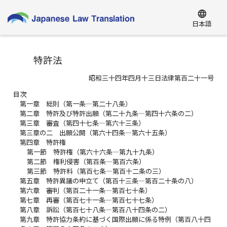
language
日本語
特許法
昭和三十四年四月十三日法律第百二十一号
目次
第一章 総則（第一条―第二十八条）
第二章 特許及び特許出願（第二十九条―第四十六条の二）
第三章 審査（第四十七条―第六十三条）
第三章の二 出願公開（第六十四条―第六十五条）
第四章 特許権
第一節 特許権（第六十六条―第九十九条）
第二節 権利侵害（第百条―第百六条）
第三節 特許料（第百七条―第百十二条の三）
第五章 特許異議の申立て（第百十三条―第百二十条の八）
第六章 審判（第百二十一条―第百七十条）
第七章 再審（第百七十一条―第百七十七条）
第八章 訴訟（第百七十八条―第百八十四条の二）
第九章 特許協力条約に基づく国際出願に係る特例（第百八十四