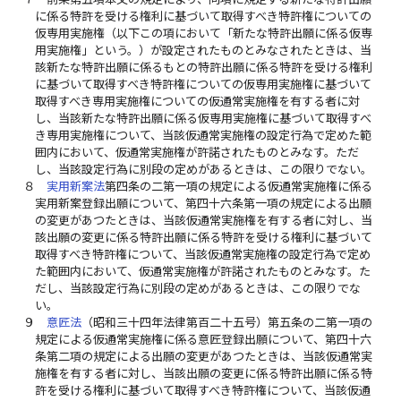
に係る特許を受ける権利に基づいて取得すべき特許権についての
仮専用実施権（以下この項において「新たな特許出願に係る仮専
用実施権」という。）が設定されたものとみなされたときは、当
該新たな特許出願に係るもとの特許出願に係る特許を受ける権利
に基づいて取得すべき特許権についての仮専用実施権に基づいて
取得すべき専用実施権についての仮通常実施権を有する者に対
し、当該新たな特許出願に係る仮専用実施権に基づいて取得すべ
き専用実施権について、当該仮通常実施権の設定行為で定めた範
囲内において、仮通常実施権が許諾されたものとみなす。ただ
し、当該設定行為に別段の定めがあるときは、この限りでない。
８
実用新案法
第四条の二第一項の規定による仮通常実施権に係る
実用新案登録出願について、第四十六条第一項の規定による出願
の変更があつたときは、当該仮通常実施権を有する者に対し、当
該出願の変更に係る特許出願に係る特許を受ける権利に基づいて
取得すべき特許権について、当該仮通常実施権の設定行為で定め
た範囲内において、仮通常実施権が許諾されたものとみなす。た
だし、当該設定行為に別段の定めがあるときは、この限りでな
い。
９
意匠法
（昭和三十四年法律第百二十五号）第五条の二第一項の
規定による仮通常実施権に係る意匠登録出願について、第四十六
条第二項の規定による出願の変更があつたときは、当該仮通常実
施権を有する者に対し、当該出願の変更に係る特許出願に係る特
許を受ける権利に基づいて取得すべき特許権について、当該仮通