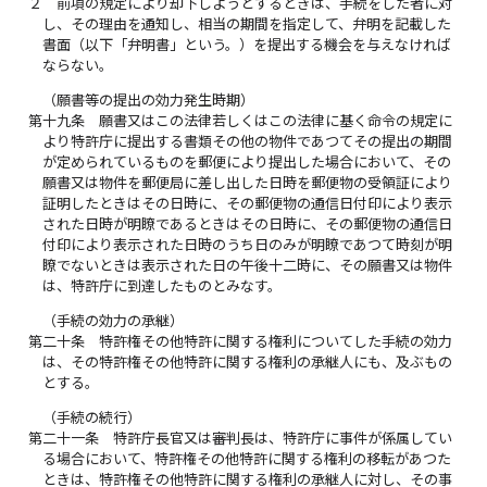
２
前項の規定により却下しようとするときは、手続をした者に対
し、その理由を通知し、相当の期間を指定して、弁明を記載した
書面（以下「弁明書」という。）を提出する機会を与えなければ
ならない。
（願書等の提出の効力発生時期）
第十九条
願書又はこの法律若しくはこの法律に基く命令の規定に
より特許庁に提出する書類その他の物件であつてその提出の期間
が定められているものを郵便により提出した場合において、その
願書又は物件を郵便局に差し出した日時を郵便物の受領証により
証明したときはその日時に、その郵便物の通信日付印により表示
された日時が明瞭であるときはその日時に、その郵便物の通信日
付印により表示された日時のうち日のみが明瞭であつて時刻が明
瞭でないときは表示された日の午後十二時に、その願書又は物件
は、特許庁に到達したものとみなす。
（手続の効力の承継）
第二十条
特許権その他特許に関する権利についてした手続の効力
は、その特許権その他特許に関する権利の承継人にも、及ぶもの
とする。
（手続の続行）
第二十一条
特許庁長官又は審判長は、特許庁に事件が係属してい
る場合において、特許権その他特許に関する権利の移転があつた
ときは、特許権その他特許に関する権利の承継人に対し、その事