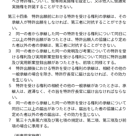
べき特許権について、仮専用実施権を設定し、又は他人に仮通常
実施権を許諾することができない。
第三十四条
特許出願前における特許を受ける権利の承継は、その
承継人が特許出願をしなければ、第三者に対抗することができな
い。
２
同一の者から承継した同一の特許を受ける権利について同日に
二以上の特許出願があつたときは、特許出願人の協議により定め
た者以外の者の承継は、第三者に対抗することができない。
３
同一の者から承継した同一の発明及び考案についての特許を受
ける権利及び実用新案登録を受ける権利について同日に特許出願
及び実用新案登録出願があつたときも、前項と同様とする。
４
特許出願後における特許を受ける権利の承継は、相続その他の
一般承継の場合を除き、特許庁長官に届け出なければ、その効力
を生じない。
５
特許を受ける権利の相続その他の一般承継があつたときは、承
継人は、遅滞なく、その旨を特許庁長官に届け出なければならな
い。
６
同一の者から承継した同一の特許を受ける権利の承継について
同日に二以上の届出があつたときは、届出をした者の協議により
定めた者以外の者の届出は、その効力を生じない。
７
第三十九条第六項及び第七項の規定は、第二項、第三項及び前
項の場合に準用する。
（仮専用実施権）