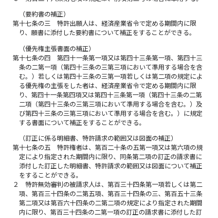
（要約書の補正）
第十七条の三
特許出願人は、経済産業省令で定める期間内に限
り、願書に添付した要約書について補正をすることができる。
（優先権主張書面の補正）
第十七条の四
第四十一条第一項又は第四十三条第一項、第四十三
条の二第一項（第四十三条の三第三項において準用する場合を含
む。）若しくは第四十三条の三第一項若しくは第二項の規定によ
る優先権の主張をした者は、経済産業省令で定める期間内に限
り、第四十一条第四項又は第四十三条第一項（第四十三条の二第
二項（第四十三条の三第三項において準用する場合を含む。）及
び第四十三条の三第三項において準用する場合を含む。）に規定
する書面について補正をすることができる。
（訂正に係る明細書、特許請求の範囲又は図面の補正）
第十七条の五
特許権者は、第百二十条の五第一項又は第六項の規
定により指定された期間内に限り、同条第二項の訂正の請求書に
添付した訂正した明細書、特許請求の範囲又は図面について補正
をすることができる。
２
特許無効審判の被請求人は、第百三十四条第一項若しくは第二
項、第百三十四条の二第五項、第百三十四条の三、第百五十三条
第二項又は第百六十四条の二第二項の規定により指定された期間
内に限り、第百三十四条の二第一項の訂正の請求書に添付した訂