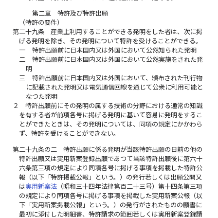
第二章 特許及び特許出願
（特許の要件）
第二十九条
産業上利用することができる発明をした者は、次に掲
げる発明を除き、その発明について特許を受けることができる。
一
特許出願前に日本国内又は外国において公然知られた発明
二
特許出願前に日本国内又は外国において公然実施をされた発
明
三
特許出願前に日本国内又は外国において、頒布された刊行物
に記載された発明又は電気通信回線を通じて公衆に利用可能と
なつた発明
２
特許出願前にその発明の属する技術の分野における通常の知識
を有する者が前項各号に掲げる発明に基いて容易に発明をするこ
とができたときは、その発明については、同項の規定にかかわら
ず、特許を受けることができない。
第二十九条の二
特許出願に係る発明が当該特許出願の日前の他の
特許出願又は実用新案登録出願であつて当該特許出願後に第六十
六条第三項の規定により同項各号に掲げる事項を掲載した特許公
報（以下「特許掲載公報」という。）の発行若しくは出願公開又
は
実用新案法
（昭和三十四年法律第百二十三号）第十四条第三項
の規定により同項各号に掲げる事項を掲載した実用新案公報（以
下「実用新案掲載公報」という。）の発行がされたものの願書に
最初に添付した明細書、特許請求の範囲若しくは実用新案登録請