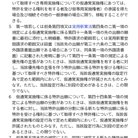
いて取得すべき専用実施権についての仮通常実施権にあつては、
特許を受ける権利を有する者及び仮専用実施権者）の承諾を得た
場合及び相続その他の一般承継の場合に限り、移転することがで
きる。
５
第一項若しくは前条第四項又は
実用新案法
第四条の二第一項の
規定による仮通常実施権に係る第四十一条第一項の先の出願の願
書に最初に添付した明細書、特許請求の範囲若しくは実用新案登
録請求の範囲又は図面（当該先の出願が第三十六条の二第二項の
外国語書面出願である場合にあつては、同条第一項の外国語書
面）に記載された発明に基づいて第四十一条第一項の規定による
優先権の主張があつたときは、当該仮通常実施権を有する者に対
し、当該優先権の主張を伴う特許出願に係る特許を受ける権利に
基づいて取得すべき特許権について、当該仮通常実施権の設定行
為で定めた範囲内において、仮通常実施権が許諾されたものとみ
なす。ただし、当該設定行為に別段の定めがあるときは、この限
りでない。
６
仮通常実施権に係る特許出願について、第四十四条第一項の規
定による特許出願の分割があつたときは、当該仮通常実施権を有
する者に対し、当該特許出願の分割に係る新たな特許出願に係る
特許を受ける権利に基づいて取得すべき特許権について、当該仮
通常実施権の設定行為で定めた範囲内において、仮通常実施権が
許諾されたものとみなす。ただし、当該設定行為に別段の定めが
あるときは、この限りでない。
７
前条第五項本文の規定により、同項に規定する新たな特許出願