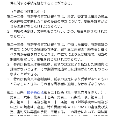
件に関する手続を続行することができる。
（手続の中断又は中止）
第二十二条
特許庁長官又は審判官は、決定、査定又は審決の謄本
の送達後に中断した手続の受継の申立について、受継を許すかど
うかの決定をしなければならない。
２
前項の決定は、文書をもつて行い、かつ、理由を附さなければ
ならない。
第二十三条
特許庁長官又は審判官は、中断した審査、特許異議の
申立てについての審理及び決定、審判又は再審の手続を受け継ぐ
べき者が受継を怠つたときは、申立てにより又は職権で、相当の
期間を指定して、受継を命じなければならない。
２
特許庁長官又は審判官は、前項の規定により指定した期間内に
受継がないときは、その期間の経過の日に受継があつたものとみ
なすことができる。
３
特許庁長官又は審判長は、前項の規定により受継があつたもの
とみなしたときは、その旨を当事者に通知しなければならない。
第二十四条
民事訴訟法
第百二十四条（第一項第六号を除く。）、
第百二十六条、第百二十七条、第百二十八条第一項、第百三十
条、第百三十一条及び第百三十二条第二項（訴訟手続の中断及び
中止）の規定は、審査、特許異議の申立てについての審理及び決
定、審判又は再審の手続に準用する。この場合において、同法第