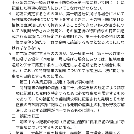
十四条の二第一項及び第三十四条の三第一項において同じ。）に
記載した事項の範囲内においてしなければならない。
４
前項に規定するもののほか、第一項各号に掲げる場合において
特許請求の範囲について補正をするときは、その補正前に受けた
拒絶理由通知において特許をすることができないものか否かにつ
いての判断が示された発明と、その補正後の特許請求の範囲に記
載される事項により特定される発明とが、第三十七条の発明の単
一性の要件を満たす一群の発明に該当するものとなるようにしな
ければならない。
５
前二項に規定するもののほか、第一項第一号、第三号及び第四
号に掲げる場合（同項第一号に掲げる場合にあつては、拒絶理由
通知と併せて第五十条の二の規定による通知を受けた場合に限
る。）において特許請求の範囲についてする補正は、次に掲げる
事項を目的とするものに限る。
一
第三十六条第五項に規定する請求項の削除
二
特許請求の範囲の減縮（第三十六条第五項の規定により請求
項に記載した発明を特定するために必要な事項を限定するもの
であつて、その補正前の当該請求項に記載された発明とその補
正後の当該請求項に記載される発明の産業上の利用分野及び解
決しようとする課題が同一であるものに限る。）
三
誤記の訂正
四
明瞭でない記載の釈明（拒絶理由通知に係る拒絶の理由に示
す事項についてするものに限る。）
６
第百二十六条第七項の規定は、前項第二号の場合に準用する。