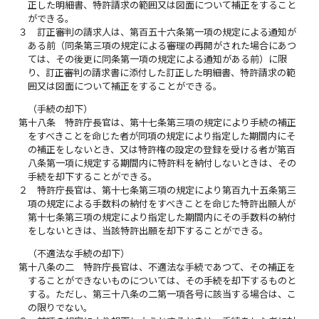
正した明細書、特許請求の範囲又は図面について補正をすること
ができる。
３
訂正審判の請求人は、第百五十六条第一項の規定による通知が
ある前（同条第三項の規定による審理の再開がされた場合にあつ
ては、その後更に同条第一項の規定による通知がある前）に限
り、訂正審判の請求書に添付した訂正した明細書、特許請求の範
囲又は図面について補正をすることができる。
（手続の却下）
第十八条
特許庁長官は、第十七条第三項の規定により手続の補正
をすべきことを命じた者が同項の規定により指定した期間内にそ
の補正をしないとき、又は特許権の設定の登録を受ける者が第百
八条第一項に規定する期間内に特許料を納付しないときは、その
手続を却下することができる。
２
特許庁長官は、第十七条第三項の規定により第百九十五条第三
項の規定による手数料の納付をすべきことを命じた特許出願人が
第十七条第三項の規定により指定した期間内にその手数料の納付
をしないときは、当該特許出願を却下することができる。
（不適法な手続の却下）
第十八条の二
特許庁長官は、不適法な手続であつて、その補正を
することができないものについては、その手続を却下するものと
する。ただし、第三十八条の二第一項各号に該当する場合は、こ
の限りでない。