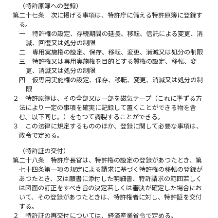
（特許原簿への登録）
第二十七条
次に掲げる事項は、特許庁に備える特許原簿に登録す
る。
一
特許権の設定、存続期間の延長、移転、信託による変更、消
滅、回復又は処分の制限
二
専用実施権の設定、保存、移転、変更、消滅又は処分の制限
三
特許権又は専用実施権を目的とする質権の設定、移転、変
更、消滅又は処分の制限
四
仮専用実施権の設定、保存、移転、変更、消滅又は処分の制
限
２
特許原簿は、その全部又は一部を磁気テープ（これに準ずる方
法により一定の事項を確実に記録して置くことができる物を含
む。以下同じ。）をもつて調製することができる。
３
この法律に規定するもののほか、登録に関して必要な事項は、
政令で定める。
（特許証の交付）
第二十八条
特許庁長官は、特許権の設定の登録があつたとき、第
七十四条第一項の規定による請求に基づく特許権の移転の登録が
あつたとき、又は願書に添付した明細書、特許請求の範囲若しく
は図面の訂正をすべき旨の決定若しくは審決が確定した場合にお
いて、その登録があつたときは、特許権者に対し、特許証を交付
する。
２
特許証の再交付については、経済産業省令で定める。