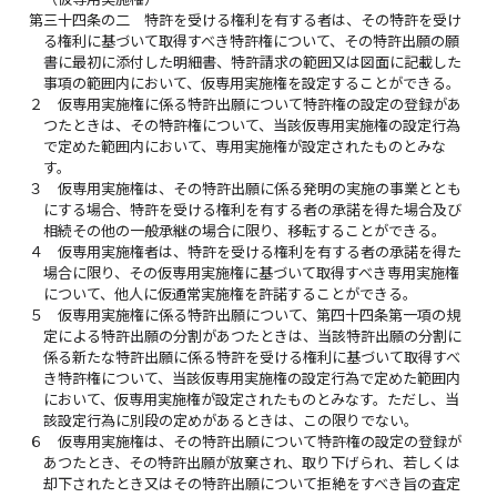
第三十四条の二
特許を受ける権利を有する者は、その特許を受け
る権利に基づいて取得すべき特許権について、その特許出願の願
書に最初に添付した明細書、特許請求の範囲又は図面に記載した
事項の範囲内において、仮専用実施権を設定することができる。
２
仮専用実施権に係る特許出願について特許権の設定の登録があ
つたときは、その特許権について、当該仮専用実施権の設定行為
で定めた範囲内において、専用実施権が設定されたものとみな
す。
３
仮専用実施権は、その特許出願に係る発明の実施の事業ととも
にする場合、特許を受ける権利を有する者の承諾を得た場合及び
相続その他の一般承継の場合に限り、移転することができる。
４
仮専用実施権者は、特許を受ける権利を有する者の承諾を得た
場合に限り、その仮専用実施権に基づいて取得すべき専用実施権
について、他人に仮通常実施権を許諾することができる。
５
仮専用実施権に係る特許出願について、第四十四条第一項の規
定による特許出願の分割があつたときは、当該特許出願の分割に
係る新たな特許出願に係る特許を受ける権利に基づいて取得すべ
き特許権について、当該仮専用実施権の設定行為で定めた範囲内
において、仮専用実施権が設定されたものとみなす。ただし、当
該設定行為に別段の定めがあるときは、この限りでない。
６
仮専用実施権は、その特許出願について特許権の設定の登録が
あつたとき、その特許出願が放棄され、取り下げられ、若しくは
却下されたとき又はその特許出願について拒絶をすべき旨の査定