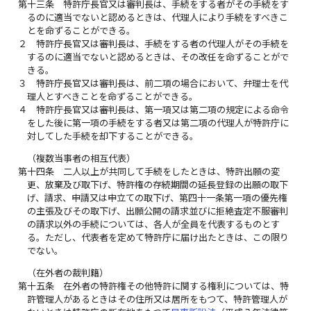
第十三条
特許庁長官又は審判長は、手続をする者がその手続をす
るのに適当でないと認めるときは、代理人により手続をすべきこ
とを命ずることができる。
２
特許庁長官又は審判長は、手続をする者の代理人がその手続を
するのに適当でないと認めるときは、その改任を命ずることがで
きる。
３
特許庁長官又は審判長は、前二項の場合において、弁理士を代
理人とすべきことを命ずることができる。
４
特許庁長官又は審判長は、第一項又は第二項の規定による命令
をした後に第一項の手続をする者又は第二項の代理人が特許庁に
対してした手続を却下することができる。
（複数当事者の相互代表）
第十四条
二人以上が共同して手続をしたときは、特許出願の変
更、放棄及び取下げ、特許権の存続期間の延長登録の出願の取下
げ、請求、申請又は申立ての取下げ、第四十一条第一項の優先権
の主張及びその取下げ、出願公開の請求並びに拒絶査定不服審判
の請求以外の手続については、各人が全員を代表するものとす
る。ただし、代表者を定めて特許庁に届け出たときは、この限り
でない。
（在外者の裁判籍）
第十五条
在外者の特許権その他特許に関する権利については、特
許管理人があるときはその住所又は居所をもつて、特許管理人が