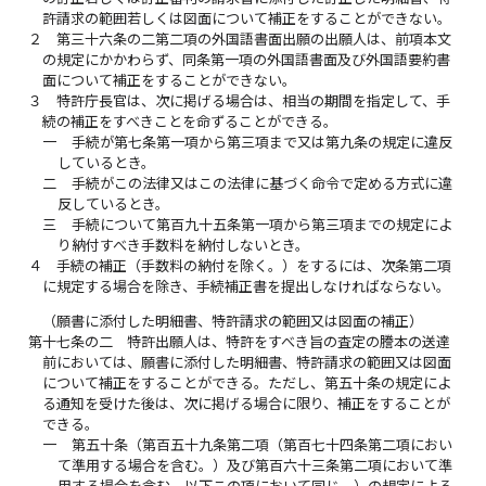
許請求の範囲若しくは図面について補正をすることができない。
２
第三十六条の二第二項の外国語書面出願の出願人は、前項本文
の規定にかかわらず、同条第一項の外国語書面及び外国語要約書
面について補正をすることができない。
３
特許庁長官は、次に掲げる場合は、相当の期間を指定して、手
続の補正をすべきことを命ずることができる。
一
手続が第七条第一項から第三項まで又は第九条の規定に違反
しているとき。
二
手続がこの法律又はこの法律に基づく命令で定める方式に違
反しているとき。
三
手続について第百九十五条第一項から第三項までの規定によ
り納付すべき手数料を納付しないとき。
４
手続の補正（手数料の納付を除く。）をするには、次条第二項
に規定する場合を除き、手続補正書を提出しなければならない。
（願書に添付した明細書、特許請求の範囲又は図面の補正）
第十七条の二
特許出願人は、特許をすべき旨の査定の謄本の送達
前においては、願書に添付した明細書、特許請求の範囲又は図面
について補正をすることができる。ただし、第五十条の規定によ
る通知を受けた後は、次に掲げる場合に限り、補正をすることが
できる。
一
第五十条（第百五十九条第二項（第百七十四条第二項におい
て準用する場合を含む。）及び第百六十三条第二項において準