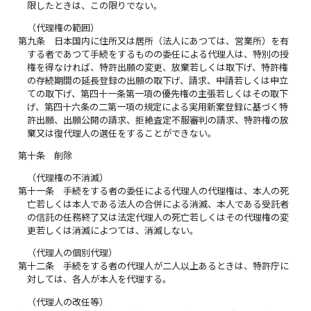
限したときは、この限りでない。
（代理権の範囲）
第九条
日本国内に住所又は居所（法人にあつては、営業所）を有
する者であつて手続をするものの委任による代理人は、特別の授
権を得なければ、特許出願の変更、放棄若しくは取下げ、特許権
の存続期間の延長登録の出願の取下げ、請求、申請若しくは申立
ての取下げ、第四十一条第一項の優先権の主張若しくはその取下
げ、第四十六条の二第一項の規定による実用新案登録に基づく特
許出願、出願公開の請求、拒絶査定不服審判の請求、特許権の放
棄又は復代理人の選任をすることができない。
第十条
削除
（代理権の不消滅）
第十一条
手続をする者の委任による代理人の代理権は、本人の死
亡若しくは本人である法人の合併による消滅、本人である受託者
の信託の任務終了又は法定代理人の死亡若しくはその代理権の変
更若しくは消滅によつては、消滅しない。
（代理人の個別代理）
第十二条
手続をする者の代理人が二人以上あるときは、特許庁に
対しては、各人が本人を代理する。
（代理人の改任等）