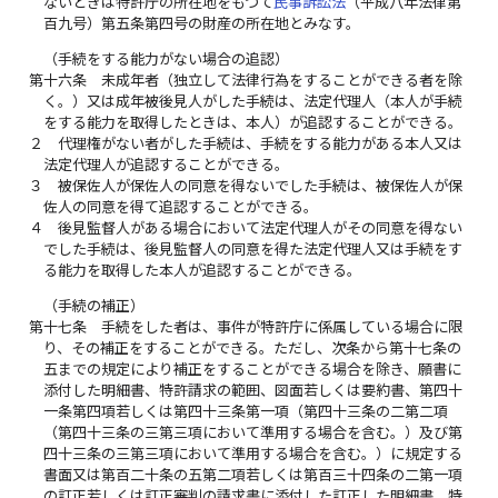
ないときは特許庁の所在地をもつて
民事訴訟法
（平成八年法律第
百九号）第五条第四号の財産の所在地とみなす。
（手続をする能力がない場合の追認）
第十六条
未成年者（独立して法律行為をすることができる者を除
く。）又は成年被後見人がした手続は、法定代理人（本人が手続
をする能力を取得したときは、本人）が追認することができる。
２
代理権がない者がした手続は、手続をする能力がある本人又は
法定代理人が追認することができる。
３
被保佐人が保佐人の同意を得ないでした手続は、被保佐人が保
佐人の同意を得て追認することができる。
４
後見監督人がある場合において法定代理人がその同意を得ない
でした手続は、後見監督人の同意を得た法定代理人又は手続をす
る能力を取得した本人が追認することができる。
（手続の補正）
第十七条
手続をした者は、事件が特許庁に係属している場合に限
り、その補正をすることができる。ただし、次条から第十七条の
五までの規定により補正をすることができる場合を除き、願書に
添付した明細書、特許請求の範囲、図面若しくは要約書、第四十
一条第四項若しくは第四十三条第一項（第四十三条の二第二項
（第四十三条の三第三項において準用する場合を含む。）及び第
四十三条の三第三項において準用する場合を含む。）に規定する
書面又は第百二十条の五第二項若しくは第百三十四条の二第一項
の訂正若しくは訂正審判の請求書に添付した訂正した明細書、特