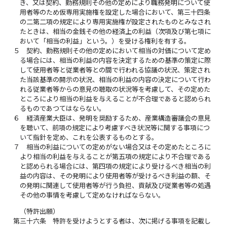
き、又は契約、勤務規則その他の定めにより職務発明について使
用者等のため仮専用実施権を設定した場合において、第三十四条
の二第二項の規定により専用実施権が設定されたものとみなされ
たときは、相当の金銭その他の経済上の利益（次項及び第七項に
おいて「相当の利益」という。）を受ける権利を有する。
５
契約、勤務規則その他の定めにおいて相当の対価について定め
る場合には、相当の利益の内容を決定するための基準の策定に際
して使用者等と従業者等との間で行われる協議の状況、策定され
た当該基準の開示の状況、相当の利益の内容の決定について行わ
れる従業者等からの意見の聴取の状況等を考慮して、その定めた
ところにより相当の利益を与えることが不合理であると認められ
るものであつてはならない。
６
経済産業大臣は、発明を奨励するため、産業構造審議会の意見
を聴いて、前項の規定により考慮すべき状況等に関する事項につ
いて指針を定め、これを公表するものとする。
７
相当の利益についての定めがない場合又はその定めたところに
より相当の利益を与えることが第五項の規定により不合理である
と認められる場合には、第四項の規定により受けるべき相当の利
益の内容は、その発明により使用者等が受けるべき利益の額、そ
の発明に関連して使用者等が行う負担、貢献及び従業者等の処遇
その他の事情を考慮して定めなければならない。
（特許出願）
第三十六条
特許を受けようとする者は、次に掲げる事項を記載し