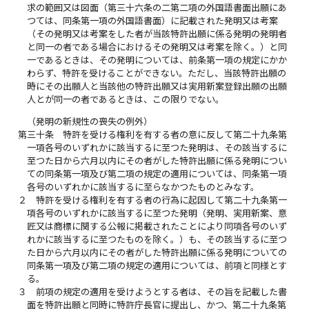
求の範囲又は図面（第三十六条の二第二項の外国語書面出願にあ
つては、同条第一項の外国語書面）に記載された発明又は考案
（その発明又は考案をした者が当該特許出願に係る発明の発明者
と同一の者である場合におけるその発明又は考案を除く。）と同
一であるときは、その発明については、前条第一項の規定にかか
わらず、特許を受けることができない。ただし、当該特許出願の
時にその出願人と当該他の特許出願又は実用新案登録出願の出願
人とが同一の者であるときは、この限りでない。
（発明の新規性の喪失の例外）
第三十条
特許を受ける権利を有する者の意に反して第二十九条第
一項各号のいずれかに該当するに至つた発明は、その該当するに
至つた日から六月以内にその者がした特許出願に係る発明につい
ての同条第一項及び第二項の規定の適用については、同条第一項
各号のいずれかに該当するに至らなかつたものとみなす。
２
特許を受ける権利を有する者の行為に起因して第二十九条第一
項各号のいずれかに該当するに至つた発明（発明、実用新案、意
匠又は商標に関する公報に掲載されたことにより同項各号のいず
れかに該当するに至つたものを除く。）も、その該当するに至つ
た日から六月以内にその者がした特許出願に係る発明についての
同条第一項及び第二項の規定の適用については、前項と同様とす
る。
３
前項の規定の適用を受けようとする者は、その旨を記載した書
面を特許出願と同時に特許庁長官に提出し、かつ、第二十九条第