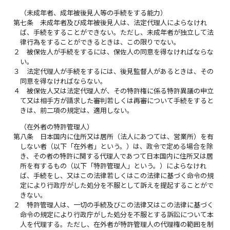
（未成年者、成年被後見人等の手続をする能力）
第七条
未成年者及び成年被後見人は、法定代理人によらなけれ
ば、手続をすることができない。ただし、未成年者が独立して法
律行為をすることができるときは、この限りでない。
２
被保佐人が手続をするには、保佐人の同意を得なければならな
い。
３
法定代理人が手続をするには、後見監督人があるときは、その
同意を得なければならない。
４
被保佐人又は法定代理人が、その特許権に係る特許異議の申立
て又は相手方が請求した審判若しくは再審について手続をすると
きは、前二項の規定は、適用しない。
（在外者の特許管理人）
第八条
日本国内に住所又は居所（法人にあつては、営業所）を有
しない者（以下「在外者」という。）は、政令で定める場合を除
き、その者の特許に関する代理人であつて日本国内に住所又は居
所を有するもの（以下「特許管理人」という。）によらなけれ
ば、手続をし、又はこの法律若しくはこの法律に基づく命令の規
定により行政庁がした処分を不服として訴えを提起することがで
きない。
２
特許管理人は、一切の手続及びこの法律又はこの法律に基づく
命令の規定により行政庁がした処分を不服とする訴訟について本
人を代理する。ただし、在外者が特許管理人の代理権の範囲を制