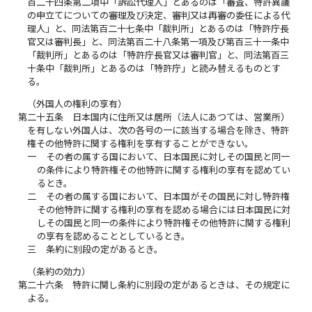
百二十四条第二項中「訴訟代理人」とあるのは「審査、特許異議
の申立てについての審理及び決定、審判又は再審の委任による代
理人」と、同法第百二十七条中「裁判所」とあるのは「特許庁長
官又は審判長」と、同法第百二十八条第一項及び第百三十一条中
「裁判所」とあるのは「特許庁長官又は審判官」と、同法第百三
十条中「裁判所」とあるのは「特許庁」と読み替えるものとす
る。
（外国人の権利の享有）
第二十五条
日本国内に住所又は居所（法人にあつては、営業所）
を有しない外国人は、次の各号の一に該当する場合を除き、特許
権その他特許に関する権利を享有することができない。
一
その者の属する国において、日本国民に対しその国民と同一
の条件により特許権その他特許に関する権利の享有を認めてい
るとき。
二
その者の属する国において、日本国がその国民に対し特許権
その他特許に関する権利の享有を認める場合には日本国民に対
しその国民と同一の条件により特許権その他特許に関する権利
の享有を認めることとしているとき。
三
条約に別段の定があるとき。
（条約の効力）
第二十六条
特許に関し条約に別段の定があるときは、その規定に
よる。