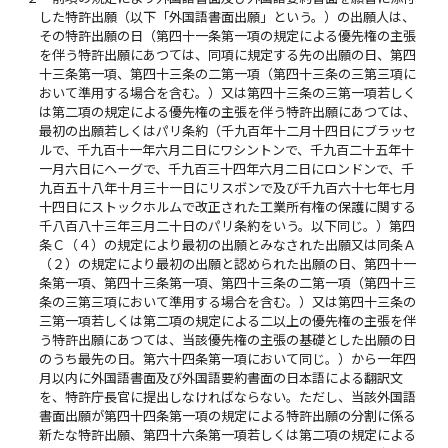
した特許出願（以下「外国語書面出願」という。）の出願人は、
その特許出願の日（第四十一条第一項の規定による優先権の主張
を伴う特許出願にあつては、同項に規定する先の出願の日、第四
十三条第一項、第四十三条の二第一項（第四十三条の三第三項に
おいて準用する場合を含む。）又は第四十三条の三第一項若しく
は第二項の規定による優先権の主張を伴う特許出願にあつては、
最初の出願若しくはパリ条約（千九百年十二月十四日にブラッセ
ルで、千九百十一年六月二日にワシントンで、千九百二十五年十
一月六日にヘーグで、千九百三十四年六月二日にロンドンで、千
九百五十八年十月三十一日にリスボンで及び千九百六十七年七月
十四日にストックホルムで改正された工業所有権の保護に関する
千八百八十三年三月二十日のパリ条約をいう。以下同じ。）第四
条Ｃ（４）の規定により最初の出願とみなされた出願又は同条Ａ
（２）の規定により最初の出願と認められた出願の日、第四十一
条第一項、第四十三条第一項、第四十三条の二第一項（第四十三
条の三第三項において準用する場合を含む。）又は第四十三条の
三第一項若しくは第二項の規定による二以上の優先権の主張を伴
う特許出願にあつては、当該優先権の主張の基礎とした出願の日
のうち最先の日。第六十四条第一項において同じ。）から一年四
月以内に外国語書面及び外国語要約書面の日本語による翻訳文
を、特許庁長官に提出しなければならない。ただし、当該外国語
書面出願が第四十四条第一項の規定による特許出願の分割に係る
新たな特許出願、第四十六条第一項若しくは第二項の規定による