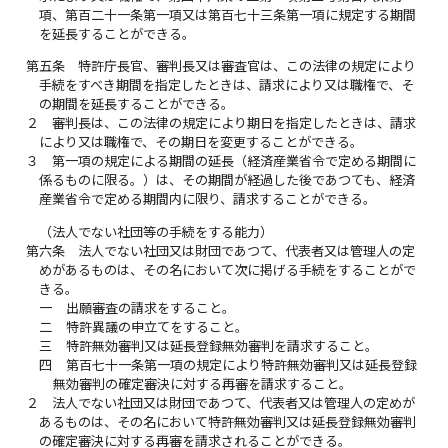
項、第百二十一条第一項又は第百七十三条第一項に規定する期間
を延長することができる。
第五条
特許庁長官、審判長又は審査官は、この法律の規定により
手続をすべき期間を指定したときは、請求により又は職権で、そ
の期間を延長することができる。
２
審判長は、この法律の規定により期日を指定したときは、請求
により又は職権で、その期日を変更することができる。
３
第一項の規定による期間の延長（経済産業省令で定める期間に
係るものに限る。）は、その期間が経過した後であつても、経済
産業省令で定める期間内に限り、請求することができる。
（法人でない社団等の手続をする能力）
第六条
法人でない社団又は財団であつて、代表者又は管理人の定
めがあるものは、その名において次に掲げる手続をすることがで
きる。
一
出願審査の請求をすること。
二
特許異議の申立てをすること。
三
特許無効審判又は延長登録無効審判を請求すること。
四
第百七十一条第一項の規定により特許無効審判又は延長登録
無効審判の確定審決に対する再審を請求すること。
２
法人でない社団又は財団であつて、代表者又は管理人の定めが
あるものは、その名において特許無効審判又は延長登録無効審判
の確定審決に対する再審を請求されることができる。