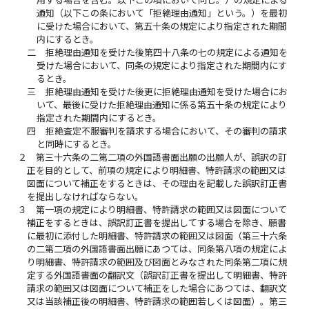
用する場合を含む。以下この項において同じ。）の規定による
通知（以下この条において「拒絶理由通知」という。）を最初
に受けた場合において、第五十条の規定により指定された期間
内にするとき。
二
拒絶理由通知を受けた後第四十八条の七の規定による通知を
受けた場合において、同条の規定により指定された期間内にす
るとき。
三
拒絶理由通知を受けた後更に拒絶理由通知を受けた場合にお
いて、最後に受けた拒絶理由通知に係る第五十条の規定により
指定された期間内にするとき。
四
拒絶査定不服審判を請求する場合において、その審判の請求
と同時にするとき。
２
第三十六条の二第二項の外国語書面出願の出願人が、誤訳の訂
正を目的として、前項の規定により明細書、特許請求の範囲又は
図面について補正をするときは、その理由を記載した誤訳訂正書
を提出しなければならない。
３
第一項の規定により明細書、特許請求の範囲又は図面について
補正をするときは、誤訳訂正書を提出してする場合を除き、願書
に最初に添付した明細書、特許請求の範囲又は図面（第三十六条
の二第二項の外国語書面出願にあつては、同条第八項の規定によ
り明細書、特許請求の範囲及び図面とみなされた同条第二項に規
定する外国語書面の翻訳文（誤訳訂正書を提出して明細書、特許
請求の範囲又は図面について補正をした場合にあつては、翻訳文
又は当該補正後の明細書、特許請求の範囲若しくは図面）。第三