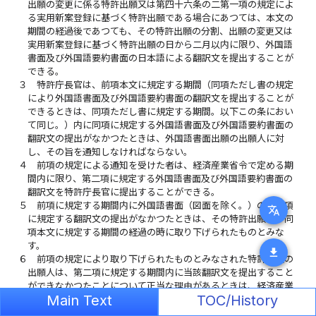
出願の変更に係る特許出願又は第四十六条の二第一項の規定によ
る実用新案登録に基づく特許出願である場合にあつては、本文の
期間の経過後であつても、その特許出願の分割、出願の変更又は
実用新案登録に基づく特許出願の日から二月以内に限り、外国語
書面及び外国語要約書面の日本語による翻訳文を提出することが
できる。
３
特許庁長官は、前項本文に規定する期間（同項ただし書の規定
により外国語書面及び外国語要約書面の翻訳文を提出することが
できるときは、同項ただし書に規定する期間。以下この条におい
て同じ。）内に同項に規定する外国語書面及び外国語要約書面の
翻訳文の提出がなかつたときは、外国語書面出願の出願人に対
し、その旨を通知しなければならない。
４
前項の規定による通知を受けた者は、経済産業省令で定める期
間内に限り、第二項に規定する外国語書面及び外国語要約書面の
翻訳文を特許庁長官に提出することができる。
５
前項に規定する期間内に外国語書面（図面を除く。）の第二項
translate
に規定する翻訳文の提出がなかつたときは、その特許出願は、同
項本文に規定する期間の経過の時に取り下げられたものとみな
す。
download
６
前項の規定により取り下げられたものとみなされた特許出願の
出願人は、第二項に規定する期間内に当該翻訳文を提出すること
ができなかつたことについて正当な理由があるときは、経済産業
Main Text
TOC/History
省令で定める期間内に限り、第二項に規定する期間の経過後一年
以内に限り、同項に規定する外国語書面及び外国語要約書面の翻