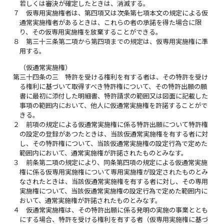
若しくは審決が確定したときは、消滅する。
７
仮専用実施権者は、第四項又は次条第七項本文の規定による仮
通常実施権者があるときは、これらの者の承諾を得た場合に限
り、その仮専用実施権を放棄することができる。
８
第三十三条第二項から第四項までの規定は、仮専用実施権に準
用する。
（仮通常実施権）
第三十四条の三
特許を受ける権利を有する者は、その特許を受け
る権利に基づいて取得すべき特許権について、その特許出願の願
書に最初に添付した明細書、特許請求の範囲又は図面に記載した
事項の範囲内において、他人に仮通常実施権を許諾することがで
きる。
２
前項の規定による仮通常実施権に係る特許出願について特許権
の設定の登録があつたときは、当該仮通常実施権を有する者に対
し、その特許権について、当該仮通常実施権の設定行為で定めた
範囲内において、通常実施権が許諾されたものとみなす。
３
前条第二項の規定により、同条第四項の規定による仮通常実施
権に係る仮専用実施権について専用実施権が設定されたものとみ
なされたときは、当該仮通常実施権を有する者に対し、その専用
実施権について、当該仮通常実施権の設定行為で定めた範囲内に
おいて、通常実施権が許諾されたものとみなす。
４
仮通常実施権は、その特許出願に係る発明の実施の事業ととも
にする場合、特許を受ける権利を有する者（仮専用実施権に基づ