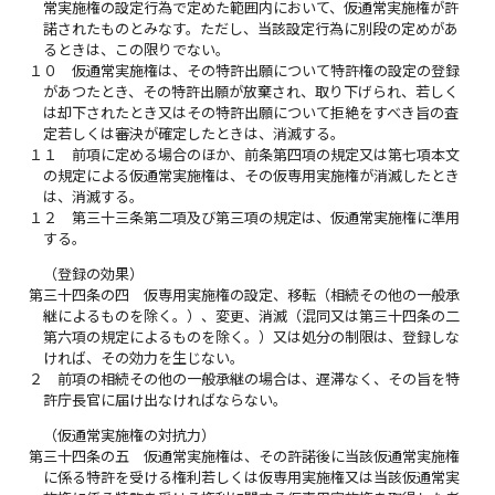
常実施権の設定行為で定めた範囲内において、仮通常実施権が許
諾されたものとみなす。ただし、当該設定行為に別段の定めがあ
るときは、この限りでない。
１０
仮通常実施権は、その特許出願について特許権の設定の登録
があつたとき、その特許出願が放棄され、取り下げられ、若しく
は却下されたとき又はその特許出願について拒絶をすべき旨の査
定若しくは審決が確定したときは、消滅する。
１１
前項に定める場合のほか、前条第四項の規定又は第七項本文
の規定による仮通常実施権は、その仮専用実施権が消滅したとき
は、消滅する。
１２
第三十三条第二項及び第三項の規定は、仮通常実施権に準用
する。
（登録の効果）
第三十四条の四
仮専用実施権の設定、移転（相続その他の一般承
継によるものを除く。）、変更、消滅（混同又は第三十四条の二
第六項の規定によるものを除く。）又は処分の制限は、登録しな
ければ、その効力を生じない。
２
前項の相続その他の一般承継の場合は、遅滞なく、その旨を特
許庁長官に届け出なければならない。
（仮通常実施権の対抗力）
第三十四条の五
仮通常実施権は、その許諾後に当該仮通常実施権
に係る特許を受ける権利若しくは仮専用実施権又は当該仮通常実