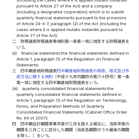
pursuant to Article 27 of the Act) and a company
(including a designated corporation) which is to submit
quarterly financial statements pursuant to the provisions
of Article 24-4-7, paragraph (2) of the Act (including the
cases where it is applied mutatis mutandis pursuant to
Article 27 of the Act);
二
財務諸表財務諸表等規則第一条第一項に規定する財務諸表を
いう。
(ii)
financial statements:the financial statements defined in
Article 1, paragraph (1) of the Regulation on Financial
Statements;
三
四半期連結財務諸表
四半期連結財務諸表の用語、様式及び作
成方法に関する規則
（平成十九年内閣府令第六十四号）第一条
第一項に規定する四半期連結財務諸表をいう。
(iii)
quarterly consolidated financial statements:the
quarterly consolidated financial statements defined in
Article 1, paragraph (1) of the Regulation on Terminology,
Forms, and Preparation Methods of Quarterly
Consolidated Financial Statements (Cabinet Office Order
No. 64 of 2007);
四
四半期会計期間事業年度が三月を超える場合に、当該年度の
期間を三月ごとに区分した期間（当該各期間のうち最後の期間
を除く。）をいう。