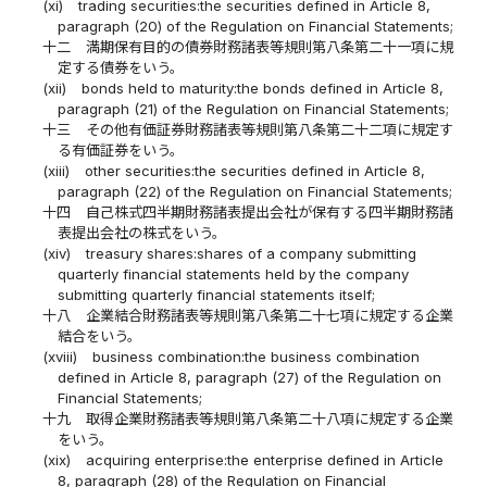
(xi)
trading securities:the securities defined in Article 8,
paragraph (20) of the Regulation on Financial Statements;
十二
満期保有目的の債券財務諸表等規則第八条第二十一項に規
定する債券をいう。
(xii)
bonds held to maturity:the bonds defined in Article 8,
paragraph (21) of the Regulation on Financial Statements;
十三
その他有価証券財務諸表等規則第八条第二十二項に規定す
る有価証券をいう。
(xiii)
other securities:the securities defined in Article 8,
paragraph (22) of the Regulation on Financial Statements;
十四
自己株式四半期財務諸表提出会社が保有する四半期財務諸
表提出会社の株式をいう。
(xiv)
treasury shares:shares of a company submitting
quarterly financial statements held by the company
submitting quarterly financial statements itself;
十八
企業結合財務諸表等規則第八条第二十七項に規定する企業
結合をいう。
(xviii)
business combination:the business combination
defined in Article 8, paragraph (27) of the Regulation on
Financial Statements;
十九
取得企業財務諸表等規則第八条第二十八項に規定する企業
をいう。
(xix)
acquiring enterprise:the enterprise defined in Article
8, paragraph (28) of the Regulation on Financial