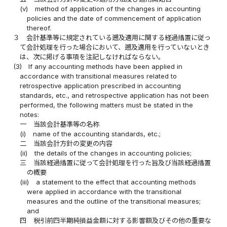
(v)
method of application of the changes in accounting
policies and the date of commencement of application
thereof.
３
会計基準等に規定されている遡及適用に関する経過措置に従っ
て会計処理を行った場合において、遡及適用を行っていないとき
は、次に掲げる事項を注記しなければならない。
(3)
If any accounting methods have been applied in
accordance with transitional measures related to
retrospective application prescribed in accounting
standards, etc., and retrospective application has not been
performed, the following matters must be stated in the
notes:
一
当該会計基準等の名称
(i)
name of the accounting standards, etc.;
二
当該会計方針の変更の内容
(ii)
the details of the changes in accounting policies;
三
当該経過措置に従って会計処理を行った旨及び当該経過措置
の概要
(iii)
a statement to the effect that accounting methods
were applied in accordance with the transitional
measures and the outline of the transitional measures;
and
四
税引前四半期純損益金額に対する影響額及びその他の重要な