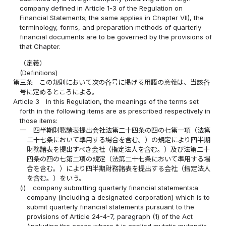
company defined in Article 1-3 of the Regulation on
Financial Statements; the same applies in Chapter VII), the
terminology, forms, and preparation methods of quarterly
financial documents are to be governed by the provisions of
that Chapter.
（定義）
(Definitions)
第三条
この規則において次の各号に掲げる用語の意義は、当該各
号に定めるところによる。
Article 3
In this Regulation, the meanings of the terms set
forth in the following items are as prescribed respectively in
those items:
一
四半期財務諸表提出会社法第二十四条の四の七第一項（法第
二十七条において準用する場合を含む。）の規定により四半期
財務諸表を提出すべき会社（指定法人を含む。）及び法第二十
四条の四の七第二項の規定（法第二十七条において準用する場
合を含む。）により四半期財務諸表を提出する会社（指定法人
を含む。）をいう。
(i)
company submitting quarterly financial statements:a
company (including a designated corporation) which is to
submit quarterly financial statements pursuant to the
provisions of Article 24-4-7, paragraph (1) of the Act
(including the cases where it is applied mutatis mutandis