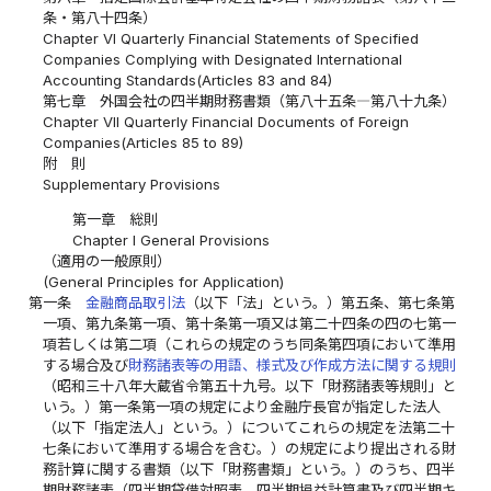
条・第八十四条）
Chapter VI Quarterly Financial Statements of Specified
Companies Complying with Designated International
Accounting Standards(Articles 83 and 84)
第七章 外国会社の四半期財務書類（第八十五条―第八十九条）
Chapter VII Quarterly Financial Documents of Foreign
Companies(Articles 85 to 89)
附 則
Supplementary Provisions
第一章 総則
Chapter I General Provisions
（適用の一般原則）
(General Principles for Application)
第一条
金融商品取引法
（以下「法」という。）第五条、第七条第
一項、第九条第一項、第十条第一項又は第二十四条の四の七第一
項若しくは第二項（これらの規定のうち同条第四項において準用
する場合及び
財務諸表等の用語、様式及び作成方法に関する規則
（昭和三十八年大蔵省令第五十九号。以下「財務諸表等規則」と
いう。）第一条第一項の規定により金融庁長官が指定した法人
（以下「指定法人」という。）についてこれらの規定を法第二十
七条において準用する場合を含む。）の規定により提出される財
務計算に関する書類（以下「財務書類」という。）のうち、四半
期財務諸表（四半期貸借対照表、四半期損益計算書及び四半期キ