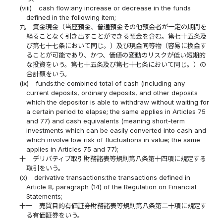
(viii)
cash flow:any increase or decrease in the funds
defined in the following item;
九
資金現金（当座預金、普通預金その他預金者が一定の期間を
経ることなく引き出すことができる預金を含む。第七十五条及
び第七十七条において同じ。）及び現金同等物（容易に換金す
ることが可能であり、かつ、価値の変動のリスクが低い短期的
な投資をいう。第七十五条及び第七十七条において同じ。）の
合計額をいう。
(ix)
funds:the combined total of cash (including any
current deposits, ordinary deposits, and other deposits
which the depositor is able to withdraw without waiting for
a certain period to elapse; the same applies in Articles 75
and 77) and cash equivalents (meaning short-term
investments which can be easily converted into cash and
which involve low risk of fluctuations in value; the same
applies in Articles 75 and 77);
十
デリバティブ取引財務諸表等規則第八条第十四項に規定する
取引をいう。
(x)
derivative transactions:the transactions defined in
Article 8, paragraph (14) of the Regulation on Financial
Statements;
十一
売買目的有価証券財務諸表等規則第八条第二十項に規定す
る有価証券をいう。