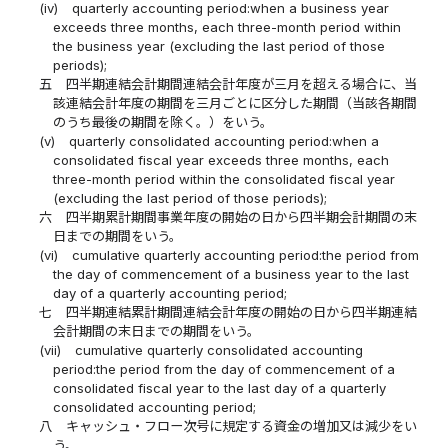
(iv)
quarterly accounting period:when a business year
exceeds three months, each three-month period within
the business year (excluding the last period of those
periods);
五
四半期連結会計期間連結会計年度が三月を超える場合に、当
該連結会計年度の期間を三月ごとに区分した期間（当該各期間
のうち最後の期間を除く。）をいう。
(v)
quarterly consolidated accounting period:when a
consolidated fiscal year exceeds three months, each
three-month period within the consolidated fiscal year
(excluding the last period of those periods);
六
四半期累計期間事業年度の開始の日から四半期会計期間の末
日までの期間をいう。
(vi)
cumulative quarterly accounting period:the period from
the day of commencement of a business year to the last
day of a quarterly accounting period;
七
四半期連結累計期間連結会計年度の開始の日から四半期連結
会計期間の末日までの期間をいう。
(vii)
cumulative quarterly consolidated accounting
period:the period from the day of commencement of a
consolidated fiscal year to the last day of a quarterly
consolidated accounting period;
八
キャッシュ・フロー次号に規定する資金の増加又は減少をい
う。