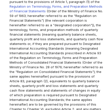
pursuant to the provisions of Article 1, paragraph (1) of the
Regulation on Terminology, Forms, and Preparation Methods
of Financial Statements
(Order of the Ministry of Finance No.
59 of 1963; hereinafter referred to as the "Regulation on
Financial Statements") (the relevant corporation is
hereinafter referred to as a "designated corporation")), the
terminology, forms, and preparation methods of quarterly
financial statements (meaning quarterly balance sheets,
quarterly profit and loss statements, and quarterly cash flow
statements or, if they are prepared pursuant to Designated
International Accounting Standards (meaning Designated
International Accounting Standards prescribed in Article 93
of the Regulation on Terminology, Forms and Preparation
Methods of Consolidated Financial Statements (Order of the
Ministry of Finance No. 28 of 1976; hereinafter referred to as
the "Regulation on Consolidated Financial Statements"); the
same applies hereinafter) pursuant to the provisions of
Article 83, paragraph (2), equivalents to quarterly balance
sheets, quarterly profit and loss statements and quarterly
cash flow statements and statements of changes in equity
of which preparation is required pursuant to Designated
International Accounting Standards; the same applies
hereinafter) are to be governed by the provisions of this
Chapter to Chapter VI, excluding Article 2, and any matters