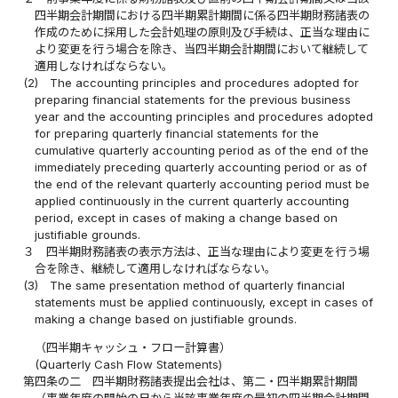
四半期会計期間における四半期累計期間に係る四半期財務諸表の
作成のために採用した会計処理の原則及び手続は、正当な理由に
より変更を行う場合を除き、当四半期会計期間において継続して
適用しなければならない。
(2)
The accounting principles and procedures adopted for
preparing financial statements for the previous business
year and the accounting principles and procedures adopted
for preparing quarterly financial statements for the
cumulative quarterly accounting period as of the end of the
immediately preceding quarterly accounting period or as of
the end of the relevant quarterly accounting period must be
applied continuously in the current quarterly accounting
period, except in cases of making a change based on
justifiable grounds.
３
四半期財務諸表の表示方法は、正当な理由により変更を行う場
合を除き、継続して適用しなければならない。
(3)
The same presentation method of quarterly financial
statements must be applied continuously, except in cases of
making a change based on justifiable grounds.
（四半期キャッシュ・フロー計算書）
(Quarterly Cash Flow Statements)
第四条の二
四半期財務諸表提出会社は、第二・四半期累計期間
（事業年度の開始の日から当該事業年度の最初の四半期会計期間