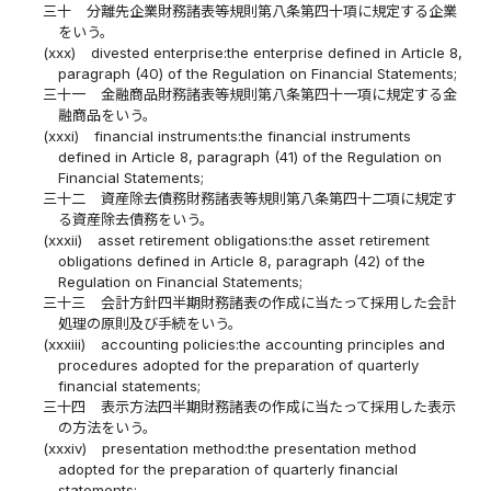
三十
分離先企業財務諸表等規則第八条第四十項に規定する企業
をいう。
(xxx)
divested enterprise:the enterprise defined in Article 8,
paragraph (40) of the Regulation on Financial Statements;
三十一
金融商品財務諸表等規則第八条第四十一項に規定する金
融商品をいう。
(xxxi)
financial instruments:the financial instruments
defined in Article 8, paragraph (41) of the Regulation on
Financial Statements;
三十二
資産除去債務財務諸表等規則第八条第四十二項に規定す
る資産除去債務をいう。
(xxxii)
asset retirement obligations:the asset retirement
obligations defined in Article 8, paragraph (42) of the
Regulation on Financial Statements;
三十三
会計方針四半期財務諸表の作成に当たって採用した会計
処理の原則及び手続をいう。
(xxxiii)
accounting policies:the accounting principles and
procedures adopted for the preparation of quarterly
financial statements;
三十四
表示方法四半期財務諸表の作成に当たって採用した表示
の方法をいう。
(xxxiv)
presentation method:the presentation method
adopted for the preparation of quarterly financial
statements;