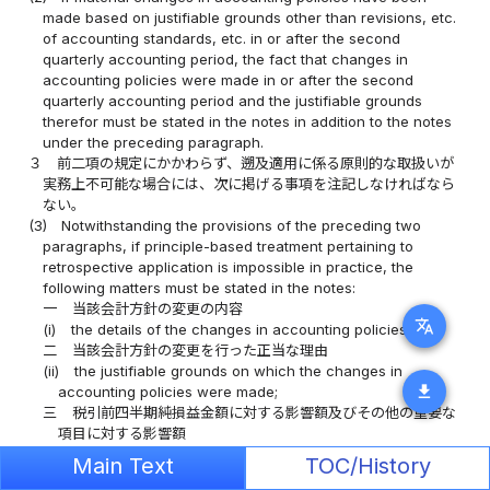
made based on justifiable grounds other than revisions, etc.
of accounting standards, etc. in or after the second
quarterly accounting period, the fact that changes in
accounting policies were made in or after the second
quarterly accounting period and the justifiable grounds
therefor must be stated in the notes in addition to the notes
under the preceding paragraph.
３
前二項の規定にかかわらず、遡及適用に係る原則的な取扱いが
実務上不可能な場合には、次に掲げる事項を注記しなければなら
ない。
(3)
Notwithstanding the provisions of the preceding two
paragraphs, if principle-based treatment pertaining to
retrospective application is impossible in practice, the
following matters must be stated in the notes:
一
当該会計方針の変更の内容
translate
(i)
the details of the changes in accounting policies;
二
当該会計方針の変更を行った正当な理由
(ii)
the justifiable grounds on which the changes in
download
accounting policies were made;
三
税引前四半期純損益金額に対する影響額及びその他の重要な
項目に対する影響額
(iii)
the effects on the amount of quarterly net profit or loss
Main Text
TOC/History
before taxes and the effects on other material items;