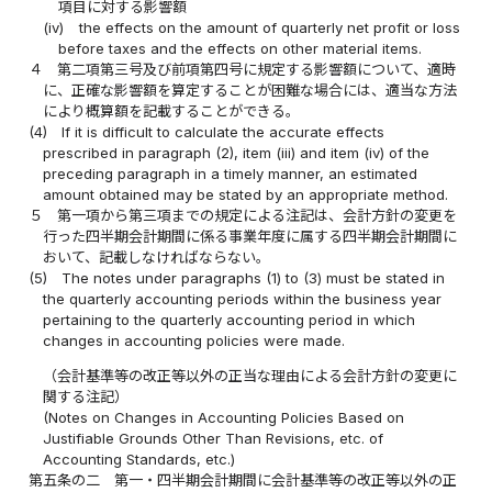
項目に対する影響額
(iv)
the effects on the amount of quarterly net profit or loss
before taxes and the effects on other material items.
４
第二項第三号及び前項第四号に規定する影響額について、適時
に、正確な影響額を算定することが困難な場合には、適当な方法
により概算額を記載することができる。
(4)
If it is difficult to calculate the accurate effects
prescribed in paragraph (2), item (iii) and item (iv) of the
preceding paragraph in a timely manner, an estimated
amount obtained may be stated by an appropriate method.
５
第一項から第三項までの規定による注記は、会計方針の変更を
行った四半期会計期間に係る事業年度に属する四半期会計期間に
おいて、記載しなければならない。
(5)
The notes under paragraphs (1) to (3) must be stated in
the quarterly accounting periods within the business year
pertaining to the quarterly accounting period in which
changes in accounting policies were made.
（会計基準等の改正等以外の正当な理由による会計方針の変更に
関する注記）
(Notes on Changes in Accounting Policies Based on
Justifiable Grounds Other Than Revisions, etc. of
Accounting Standards, etc.)
第五条の二
第一・四半期会計期間に会計基準等の改正等以外の正