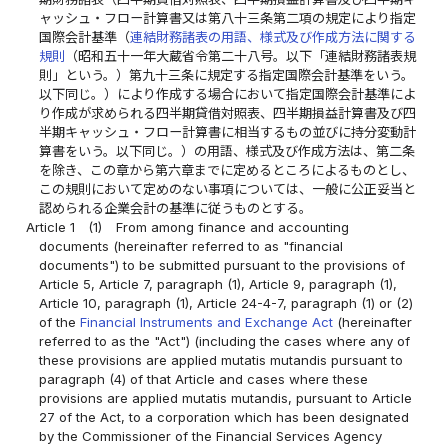
ャッシュ・フロー計算書又は第八十三条第二項の規定により指定
国際会計基準（
連結財務諸表の用語、様式及び作成方法に関する
規則
（昭和五十一年大蔵省令第二十八号。以下「連結財務諸表規
則」という。）第九十三条に規定する指定国際会計基準をいう。
以下同じ。）により作成する場合において指定国際会計基準によ
り作成が求められる四半期貸借対照表、四半期損益計算書及び四
半期キャッシュ・フロー計算書に相当するもの並びに持分変動計
算書をいう。以下同じ。）の用語、様式及び作成方法は、第二条
を除き、この章から第六章までに定めるところによるものとし、
この規則において定めのない事項については、一般に公正妥当と
認められる企業会計の基準に従うものとする。
Article 1
(1)
From among finance and accounting
documents (hereinafter referred to as "financial
documents") to be submitted pursuant to the provisions of
Article 5, Article 7, paragraph (1), Article 9, paragraph (1),
Article 10, paragraph (1), Article 24-4-7, paragraph (1) or (2)
of the
Financial Instruments and Exchange Act
(hereinafter
referred to as the "Act") (including the cases where any of
these provisions are applied mutatis mutandis pursuant to
paragraph (4) of that Article and cases where these
provisions are applied mutatis mutandis, pursuant to Article
27 of the Act, to a corporation which has been designated
by the Commissioner of the Financial Services Agency