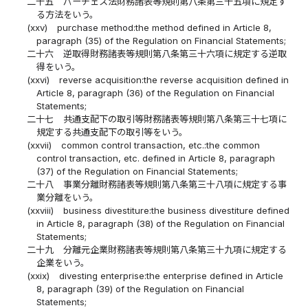
二十五
パーチェス法財務諸表等規則第八条第三十五項に規定す
る方法をいう。
(xxv)
purchase method:the method defined in Article 8,
paragraph (35) of the Regulation on Financial Statements;
二十六
逆取得財務諸表等規則第八条第三十六項に規定する逆取
得をいう。
(xxvi)
reverse acquisition:the reverse acquisition defined in
Article 8, paragraph (36) of the Regulation on Financial
Statements;
二十七
共通支配下の取引等財務諸表等規則第八条第三十七項に
規定する共通支配下の取引等をいう。
(xxvii)
common control transaction, etc.:the common
control transaction, etc. defined in Article 8, paragraph
(37) of the Regulation on Financial Statements;
二十八
事業分離財務諸表等規則第八条第三十八項に規定する事
業分離をいう。
(xxviii)
business divestiture:the business divestiture defined
in Article 8, paragraph (38) of the Regulation on Financial
Statements;
二十九
分離元企業財務諸表等規則第八条第三十九項に規定する
企業をいう。
(xxix)
divesting enterprise:the enterprise defined in Article
8, paragraph (39) of the Regulation on Financial
Statements;