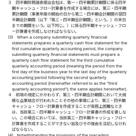
３
四半期財務諸表提出会社は、第一・四半期累計期間に係る四半
期キャッシュ・フロー計算書を作成する場合には、第三・四半期
累計期間（事業年度の開始の日から第二・四半期会計期間の翌四
半期会計期間（以下「第三・四半期会計期間」という。）の末日
までの期間をいう。以下同じ。）に係る四半期キャッシュ・フロ
ー計算書を作成しなければならない。
(3)
When a company submitting quarterly financial
statements prepares a quarterly cash flow statement for the
first cumulative quarterly accounting period, the company
submitting quarterly financial statements must prepare a
quarterly cash flow statement for the third cumulative
quarterly accounting period (meaning the period from the
first day of the business year to the last day of the quarterly
accounting period following the second quarterly
accounting period (hereinafter referred to as the "third
quarterly accounting period"); the same applies hereinafter).
４
前項の規定にかかわらず、第三・四半期会計期間において大規
模な企業結合が行われたことその他の事情により、第三・四半期
キャッシュ・フロー計算書を作成することが実務上困難なとき
は、当該第三・四半期キャッシュ・フロー計算書の作成を要しな
い。この場合においては、当該第三・四半期キャッシュ・フロー
計算書を作成することができない旨及びその理由を注記しなけれ
ばならない。
(4)
Notwithstanding the provisions of the preceding