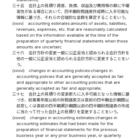
三十五
会計上の見積り資産、負債、収益及び費用等の額に不確
実性がある場合において、四半期財務諸表作成時に入手可能な
情報に基づき、それらの合理的な金額を算定することをいう。
(xxxv)
accounting estimates:amounts of assets, liabilities,
revenues, expenses, etc. that are reasonably calculated
based on the information available at the time of the
preparation of quarterly financial statements when those
amounts are uncertain;
三十六
会計方針の変更一般に公正妥当と認められる会計方針を
他の一般に公正妥当と認められる会計方針に変更することをい
う。
(xxxvi)
changes in accounting policies:changes in
accounting policies that are generally accepted as fair
and appropriate to other accounting policies that are
generally accepted as fair and appropriate;
三十七
会計上の見積りの変更新たに入手可能となった情報に基
づき、前事業年度以前の財務諸表又は直前の四半期会計期間以
前若しくは直前の四半期累計期間以前の四半期財務諸表の作成
に当たって行った会計上の見積りを変更することをいう。
(xxxvii)
changes in accounting estimates:changes in
accounting estimates that had been made for the
preparation of financial statements for the previous
business year or any prior business year, or quarterly