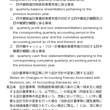
一
四半期貸借対照表前事業年度に係る事項
(i)
quarterly balance sheet:Matters pertaining to the
previous business year;
二
四半期損益計算書前事業年度の対応する四半期会計期間及び
四半期累計期間に係る事項
(ii)
quarterly profit and loss statement:Matters pertaining to
the corresponding quarterly accounting period in the
previous business year and the cumulative quarterly
accounting period as of the end thereof; and
三
四半期キャッシュ・フロー計算書前事業年度の対応する四半
期累計期間に係る事項
(iii)
quarterly cash flow statement:Matters pertaining to the
corresponding cumulative quarterly accounting period in
the previous business year.
（会計基準等の改正等に伴う会計方針の変更に関する注記）
(Notes on Changes in Accounting Policies Associated with
Revisions, etc. of Accounting Standards, etc.)
第五条
会計基準等（財務諸表等規則第八条の三第一項本文に規定
する会計基準等をいう。以下同じ。）の改正等（同項本文に規定
する会計基準等の改正等をいう。次条において同じ。）に伴い重
要な会計方針の変更を行った場合（当該会計基準等に遡及適用に
係る経過措置が規定されていない場合に限る。）には、次に掲げ