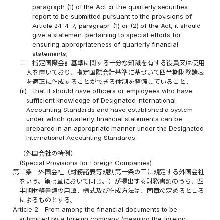
paragraph (1) of the Act or the quarterly securities
report to be submitted pursuant to the provisions of
Article 24-4-7, paragraph (1) or (2) of the Act, it should
give a statement pertaining to special efforts for
ensuring appropriateness of quarterly financial
statements;
二
指定国際会計基準に関する十分な知識を有する役員又は使用
人を置いており、指定国際会計基準に基づいて四半期財務諸表
を適正に作成することができる体制を整備していること。
(ii)
that it should have officers or employees who have
sufficient knowledge of Designated International
Accounting Standards and have established a system
under which quarterly financial statements can be
prepared in an appropriate manner under the Designated
International Accounting Standards.
（外国会社の特例）
(Special Provisions for Foreign Companies)
第二条
外国会社（財務諸表等規則第一条の三に規定する外国会社
をいう。第七章において同じ。）が提出する財務書類のうち、四
半期財務書類の用語、様式及び作成方法は、同章の定めるところ
によるものとする。
Article 2
From among the financial documents to be
submitted by a foreign company (meaning the foreign