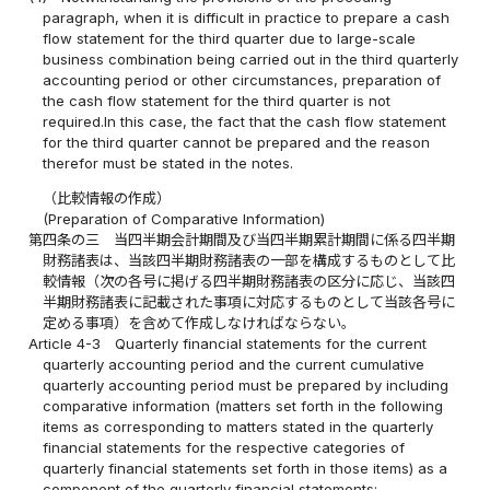
paragraph, when it is difficult in practice to prepare a cash
flow statement for the third quarter due to large-scale
business combination being carried out in the third quarterly
accounting period or other circumstances, preparation of
the cash flow statement for the third quarter is not
required.In this case, the fact that the cash flow statement
for the third quarter cannot be prepared and the reason
therefor must be stated in the notes.
（比較情報の作成）
(Preparation of Comparative Information)
第四条の三
当四半期会計期間及び当四半期累計期間に係る四半期
財務諸表は、当該四半期財務諸表の一部を構成するものとして比
較情報（次の各号に掲げる四半期財務諸表の区分に応じ、当該四
半期財務諸表に記載された事項に対応するものとして当該各号に
定める事項）を含めて作成しなければならない。
Article 4-3
Quarterly financial statements for the current
quarterly accounting period and the current cumulative
quarterly accounting period must be prepared by including
comparative information (matters set forth in the following
items as corresponding to matters stated in the quarterly
financial statements for the respective categories of
quarterly financial statements set forth in those items) as a
component of the quarterly financial statements: