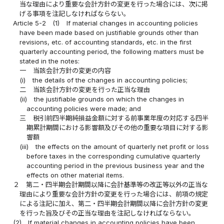
当な理由により重要な会計方針の変更を行った場合には、次に掲
げる事項を注記しなければならない。
Article 5-2
(1)
If material changes in accounting policies
have been made based on justifiable grounds other than
revisions, etc. of accounting standards, etc. in the first
quarterly accounting period, the following matters must be
stated in the notes:
一
当該会計方針の変更の内容
(i)
the details of the changes in accounting policies;
二
当該会計方針の変更を行った正当な理由
(ii)
the justifiable grounds on which the changes in
accounting policies were made; and
三
税引前四半期純損益金額に対する前事業年度の対応する四半
期累計期間における影響額及びその他の重要な項目に対する影
響額
(iii)
the effects on the amount of quarterly net profit or loss
before taxes in the corresponding cumulative quarterly
accounting period in the previous business year and the
effects on other material items.
２
第二・四半期会計期間以降に会計基準等の改正等以外の正当な
理由により重要な会計方針の変更を行った場合には、前項の規定
による注記に加え、第二・四半期会計期間以降に会計方針の変更
を行った旨及びその正当な理由を注記しなければならない。
(2)
If material changes in accounting policies have been