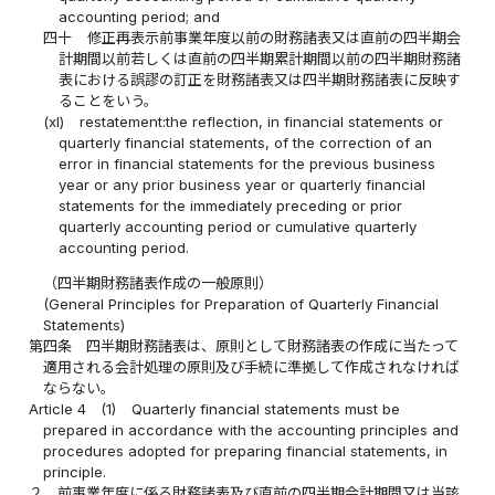
accounting period; and
四十
修正再表示前事業年度以前の財務諸表又は直前の四半期会
計期間以前若しくは直前の四半期累計期間以前の四半期財務諸
表における誤謬の訂正を財務諸表又は四半期財務諸表に反映す
ることをいう。
(xl)
restatement:the reflection, in financial statements or
quarterly financial statements, of the correction of an
error in financial statements for the previous business
year or any prior business year or quarterly financial
statements for the immediately preceding or prior
quarterly accounting period or cumulative quarterly
accounting period.
（四半期財務諸表作成の一般原則）
(General Principles for Preparation of Quarterly Financial
Statements)
第四条
四半期財務諸表は、原則として財務諸表の作成に当たって
適用される会計処理の原則及び手続に準拠して作成されなければ
ならない。
Article 4
(1)
Quarterly financial statements must be
prepared in accordance with the accounting principles and
procedures adopted for preparing financial statements, in
principle.
２
前事業年度に係る財務諸表及び直前の四半期会計期間又は当該