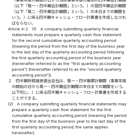
（以下「第一・四半期会計期間」という。）の翌四半期会計期間
（以下「第二・四半期会計期間」という。）の末日までの期間を
いう。）に係る四半期キャッシュ・フロー計算書を作成しなけれ
ばならない。
Article 4-2
(1)
A company submitting quarterly financial
statements must prepare a quarterly cash flow statement
for the second cumulative quarterly accounting period
(meaning the period from the first day of the business year
to the last day of the quarterly accounting period following
the first quarterly accounting period of the business year
(hereinafter referred to as the "first quarterly accounting
period") (hereinafter referred to as the "second quarterly
accounting period")).
２
四半期財務諸表提出会社は、第一・四半期累計期間（事業年度
の開始の日から第一・四半期会計期間の末日までの期間をいう。
以下同じ。）に係る四半期キャッシュ・フロー計算書を作成する
ことができる。
(2)
A company submitting quarterly financial statements may
prepare a quarterly cash flow statement for the first
cumulative quarterly accounting period (meaning the period
from the first day of the business year to the last day of the
first quarterly accounting period; the same applies
hereinafter).