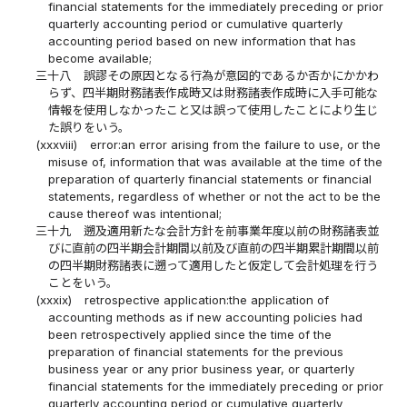
financial statements for the immediately preceding or prior
quarterly accounting period or cumulative quarterly
accounting period based on new information that has
become available;
三十八
誤謬その原因となる行為が意図的であるか否かにかかわ
らず、四半期財務諸表作成時又は財務諸表作成時に入手可能な
情報を使用しなかったこと又は誤って使用したことにより生じ
た誤りをいう。
(xxxviii)
error:an error arising from the failure to use, or the
misuse of, information that was available at the time of the
preparation of quarterly financial statements or financial
statements, regardless of whether or not the act to be the
cause thereof was intentional;
三十九
遡及適用新たな会計方針を前事業年度以前の財務諸表並
びに直前の四半期会計期間以前及び直前の四半期累計期間以前
の四半期財務諸表に遡って適用したと仮定して会計処理を行う
ことをいう。
(xxxix)
retrospective application:the application of
accounting methods as if new accounting policies had
been retrospectively applied since the time of the
preparation of financial statements for the previous
business year or any prior business year, or quarterly
financial statements for the immediately preceding or prior
quarterly accounting period or cumulative quarterly