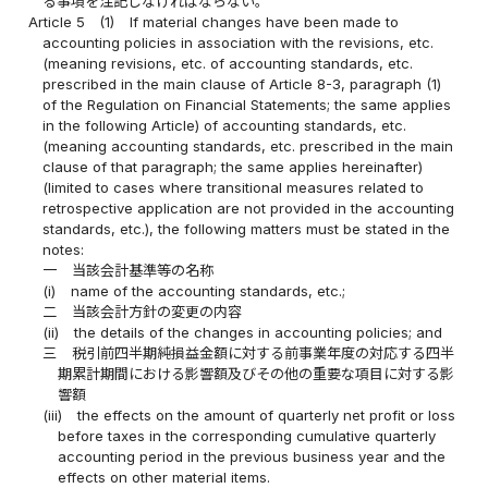
る事項を注記しなければならない。
Article 5
(1)
If material changes have been made to
accounting policies in association with the revisions, etc.
(meaning revisions, etc. of accounting standards, etc.
prescribed in the main clause of Article 8-3, paragraph (1)
of the Regulation on Financial Statements; the same applies
in the following Article) of accounting standards, etc.
(meaning accounting standards, etc. prescribed in the main
clause of that paragraph; the same applies hereinafter)
(limited to cases where transitional measures related to
retrospective application are not provided in the accounting
standards, etc.), the following matters must be stated in the
notes:
一
当該会計基準等の名称
(i)
name of the accounting standards, etc.;
二
当該会計方針の変更の内容
(ii)
the details of the changes in accounting policies; and
三
税引前四半期純損益金額に対する前事業年度の対応する四半
期累計期間における影響額及びその他の重要な項目に対する影
響額
(iii)
the effects on the amount of quarterly net profit or loss
before taxes in the corresponding cumulative quarterly
accounting period in the previous business year and the
effects on other material items.