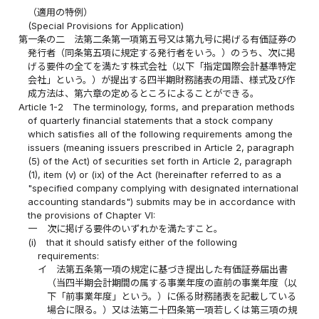
（適用の特例）
(Special Provisions for Application)
第一条の二
法第二条第一項第五号又は第九号に掲げる有価証券の
発行者（同条第五項に規定する発行者をいう。）のうち、次に掲
げる要件の全てを満たす株式会社（以下「指定国際会計基準特定
会社」という。）が提出する四半期財務諸表の用語、様式及び作
成方法は、第六章の定めるところによることができる。
Article 1-2
The terminology, forms, and preparation methods
of quarterly financial statements that a stock company
which satisfies all of the following requirements among the
issuers (meaning issuers prescribed in Article 2, paragraph
(5) of the Act) of securities set forth in Article 2, paragraph
(1), item (v) or (ix) of the Act (hereinafter referred to as a
"specified company complying with designated international
accounting standards") submits may be in accordance with
the provisions of Chapter VI:
一
次に掲げる要件のいずれかを満たすこと。
(i)
that it should satisfy either of the following
requirements:
イ
法第五条第一項の規定に基づき提出した有価証券届出書
（当四半期会計期間の属する事業年度の直前の事業年度（以
下「前事業年度」という。）に係る財務諸表を記載している
場合に限る。）又は法第二十四条第一項若しくは第三項の規