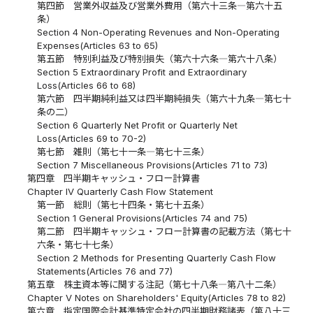
第四節 営業外収益及び営業外費用（第六十三条―第六十五
条）
Section 4 Non-Operating Revenues and Non-Operating
Expenses(Articles 63 to 65)
第五節 特別利益及び特別損失（第六十六条―第六十八条）
Section 5 Extraordinary Profit and Extraordinary
Loss(Articles 66 to 68)
第六節 四半期純利益又は四半期純損失（第六十九条―第七十
条の二）
Section 6 Quarterly Net Profit or Quarterly Net
Loss(Articles 69 to 70-2)
第七節 雑則（第七十一条―第七十三条）
Section 7 Miscellaneous Provisions(Articles 71 to 73)
第四章 四半期キャッシュ・フロー計算書
Chapter IV Quarterly Cash Flow Statement
第一節 総則（第七十四条・第七十五条）
Section 1 General Provisions(Articles 74 and 75)
第二節 四半期キャッシュ・フロー計算書の記載方法（第七十
六条・第七十七条）
Section 2 Methods for Presenting Quarterly Cash Flow
Statements(Articles 76 and 77)
第五章 株主資本等に関する注記（第七十八条―第八十二条）
Chapter V Notes on Shareholders' Equity(Articles 78 to 82)
第六章 指定国際会計基準特定会社の四半期財務諸表（第八十三