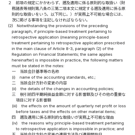
２
前項の規定にかかわらず、遡及適用に係る原則的な取扱い（財
務諸表等規則第八条の三第二項本文に規定する遡及適用に係る原
則的な取扱いをいう。以下同じ。）が実務上不可能な場合には、
次に掲げる事項を注記しなければならない。
(2)
Notwithstanding the provisions of the preceding
paragraph, if principle-based treatment pertaining to
retrospective application (meaning principle-based
treatment pertaining to retrospective application prescribed
in the main clause of Article 8-3, paragraph (2) of the
Regulation on Financial Statements; the same applies
hereinafter) is impossible in practice, the following matters
must be stated in the notes:
一
当該会計基準等の名称
(i)
name of the accounting standards, etc.;
二
当該会計方針の変更の内容
(ii)
the details of the changes in accounting policies;
三
税引前四半期純損益金額に対する影響額及びその他の重要な
項目に対する影響額
(iii)
the effects on the amount of quarterly net profit or loss
before taxes and the effects on other material items;
四
遡及適用に係る原則的な取扱いが実務上不可能な理由
(iv)
the reasons why principle-based treatment pertaining
to retrospective application is impossible in practice; and
五
当該会計方針の変更の適用方法及び適用開始日