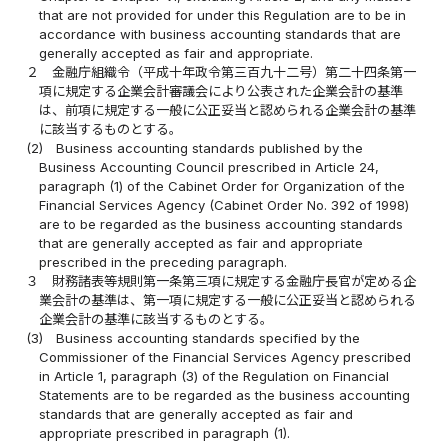
that are not provided for under this Regulation are to be in
accordance with business accounting standards that are
generally accepted as fair and appropriate.
２
金融庁組織令（平成十年政令第三百九十二号）第二十四条第一
項に規定する企業会計審議会により公表された企業会計の基準
は、前項に規定する一般に公正妥当と認められる企業会計の基準
に該当するものとする。
(2)
Business accounting standards published by the
Business Accounting Council prescribed in Article 24,
paragraph (1) of the Cabinet Order for Organization of the
Financial Services Agency (Cabinet Order No. 392 of 1998)
are to be regarded as the business accounting standards
that are generally accepted as fair and appropriate
prescribed in the preceding paragraph.
３
財務諸表等規則第一条第三項に規定する金融庁長官が定める企
業会計の基準は、第一項に規定する一般に公正妥当と認められる
企業会計の基準に該当するものとする。
(3)
Business accounting standards specified by the
Commissioner of the Financial Services Agency prescribed
in Article 1, paragraph (3) of the Regulation on Financial
Statements are to be regarded as the business accounting
standards that are generally accepted as fair and
appropriate prescribed in paragraph (1).