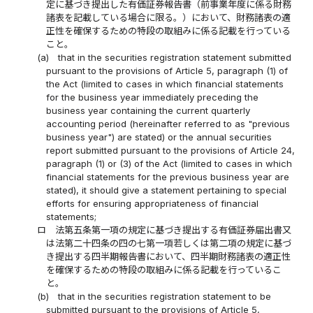
定に基づき提出した有価証券報告書（前事業年度に係る財務
諸表を記載している場合に限る。）において、財務諸表の適
正性を確保するための特段の取組みに係る記載を行っている
こと。
(a)
that in the securities registration statement submitted
pursuant to the provisions of Article 5, paragraph (1) of
the Act (limited to cases in which financial statements
for the business year immediately preceding the
business year containing the current quarterly
accounting period (hereinafter referred to as "previous
business year") are stated) or the annual securities
report submitted pursuant to the provisions of Article 24,
paragraph (1) or (3) of the Act (limited to cases in which
financial statements for the previous business year are
stated), it should give a statement pertaining to special
efforts for ensuring appropriateness of financial
statements;
ロ
法第五条第一項の規定に基づき提出する有価証券届出書又
は法第二十四条の四の七第一項若しくは第二項の規定に基づ
き提出する四半期報告書において、四半期財務諸表の適正性
を確保するための特段の取組みに係る記載を行っているこ
と。
(b)
that in the securities registration statement to be
submitted pursuant to the provisions of Article 5,