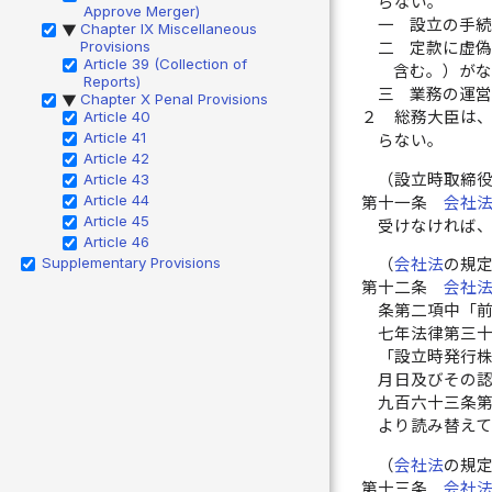
らない。
Approve Merger)
一
設立の手
Chapter IX Miscellaneous
▶
Provisions
二
定款に虚
Article 39 (Collection of
含む。）が
Reports)
三
業務の運
Chapter X Penal Provisions
▶
Article 40
２
総務大臣は
Article 41
らない。
Article 42
（設立時取締
Article 43
Article 44
第十一条
会社
Article 45
受けなければ
Article 46
Supplementary Provisions
（
会社法
の規
第十二条
会社
条第二項中「
七年法律第三
「設立時発行
月日及びその
九百六十三条
より読み替え
（
会社法
の規
第十三条
会社