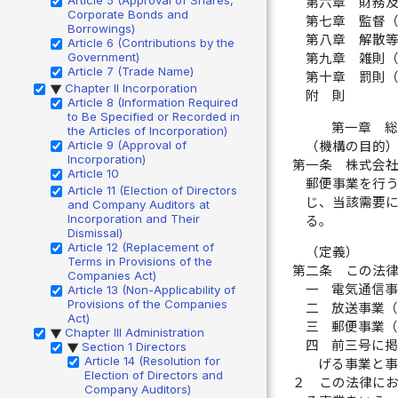
第六章 財務
Corporate Bonds and
第七章 監督
Borrowings)
第八章 解散
Article 6 (Contributions by the
Government)
第九章 雑則
Article 7 (Trade Name)
第十章 罰則
Chapter II Incorporation
▶
附 則
Article 8 (Information Required
to Be Specified or Recorded in
第一章 
the Articles of Incorporation)
Article 9 (Approval of
（機構の目的
Incorporation)
第一条
株式会
Article 10
郵便事業を行
Article 11 (Election of Directors
じ、当該需要
and Company Auditors at
Incorporation and Their
る。
Dismissal)
Article 12 (Replacement of
（定義）
Terms in Provisions of the
第二条
この法
Companies Act)
一
電気通信
Article 13 (Non-Applicability of
Provisions of the Companies
二
放送事業
Act)
三
郵便事業
Chapter III Administration
▶
四
前三号に
Section 1 Directors
▶
Article 14 (Resolution for
げる事業と
Election of Directors and
２
この法律に
Company Auditors)