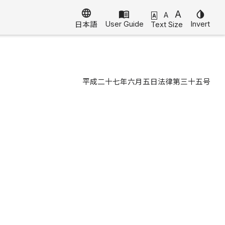
language
menu_book
A
invert_colors
A
A
User Guide
Invert
Text Size
日本語
平成二十七年六月五日法律第三十五号