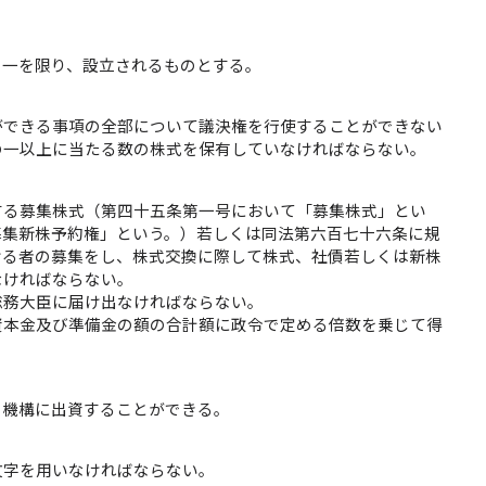
、一を限り、設立されるものとする。
ができる事項の全部について議決権を行使することができない
の一以上に当たる数の株式を保有していなければならない。
する募集株式（第四十五条第一号において「募集株式」とい
募集新株予約権」という。）若しくは同法第六百七十六条に規
ける者の募集をし、株式交換に際して株式、社債若しくは新株
なければならない。
総務大臣に届け出なければならない。
資本金及び準備金の額の合計額に政令で定める倍数を乗じて得
、機構に出資することができる。
文字を用いなければならない。