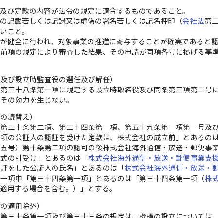
続及び定款の内容が法令の規定に適合するものであること。
偽の記載若しくは記録又は虚偽の署名若しくは記名押印（
会社法
第
ないこと。
営が健全に行われ、対象事業の推進に寄与することが確実であると
、前項の規定により審査した結果、その申請が同項各号に掲げる基
役及び設立時監査役の選任及び解任）
法
第三十八条第一項に規定する設立時取締役及び同条第三項第二号
、その効力を生じない。
定の読替え）
法
第三十条第二項、第三十四条第一項、第五十九条第一項第一号及
前項の公証人の認証を受けた定款は、株式会社の成立前」とあるの
十五号）第十条第二項の認可の後株式会社海外通信・放送・郵便事
株式の引受け」とあるのは「
株式会社海外通信・放送・郵便事業支
認証をした公証人の氏名」とあるのは「
株式会社海外通信・放送・
第一項中「第三十四条第一項」とあるのは「第三十四条第一項（
株
て適用する場合を含む。）」とする。
定の適用除外）
法
第三十条第一項及び第三十三条の規定は、機構の設立については