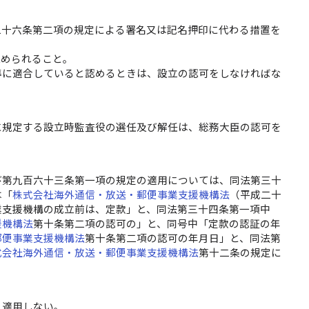
二十六条第二項の規定による署名又は記名押印に代わる措置を
認められること。
準に適合していると認めるときは、設立の認可をしなければな
に規定する設立時監査役の選任及び解任は、総務大臣の認可を
び第九百六十三条第一項の規定の適用については、同法第三十
は「
株式会社海外通信・放送・郵便事業支援機構法
（平成二十
業支援機構の成立前は、定款」と、同法第三十四条第一項中
援機構法
第十条第二項の認可の」と、同号中「定款の認証の年
郵便事業支援機構法
第十条第二項の認可の年月日」と、同法第
式会社海外通信・放送・郵便事業支援機構法
第十二条の規定に
、適用しない。