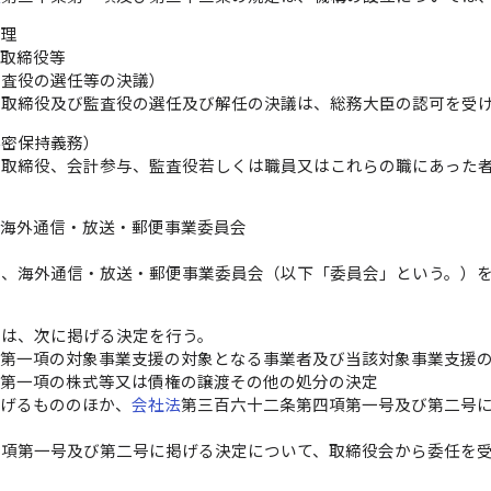
管理
取締役等
監査役の選任等の決議）
の取締役及び監査役の選任及び解任の決議は、総務大臣の認可を受
秘密保持義務）
の取締役、会計参与、監査役若しくは職員又はこれらの職にあった
。
海外通信・放送・郵便事業委員会
に、海外通信・放送・郵便事業委員会（以下「委員会」という。）
会は、次に掲げる決定を行う。
条第一項の対象事業支援の対象となる事業者及び当該対象事業支援
条第一項の株式等又は債権の譲渡その他の処分の決定
掲げるもののほか、
会社法
第三百六十二条第四項第一号及び第二号
前項第一号及び第二号に掲げる決定について、取締役会から委任を