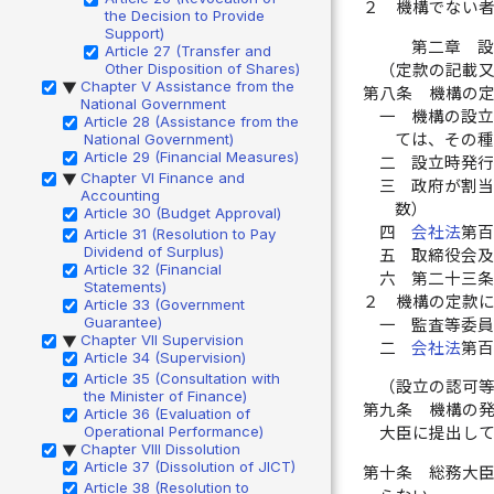
２
機構でない
the Decision to Provide
Support)
第二章 
Article 27 (Transfer and
Other Disposition of Shares)
（定款の記載
Chapter V Assistance from the
▶
第八条
機構の
National Government
一
機構の設
Article 28 (Assistance from the
ては、その
National Government)
Article 29 (Financial Measures)
二
設立時発
Chapter VI Finance and
▶
三
政府が割
Accounting
数）
Article 30 (Budget Approval)
四
会社法
第
Article 31 (Resolution to Pay
Dividend of Surplus)
五
取締役会
Article 32 (Financial
六
第二十三
Statements)
２
機構の定款
Article 33 (Government
Guarantee)
一
監査等委
Chapter VII Supervision
▶
二
会社法
第
Article 34 (Supervision)
Article 35 (Consultation with
（設立の認可
the Minister of Finance)
第九条
機構の
Article 36 (Evaluation of
Operational Performance)
大臣に提出し
Chapter VIII Dissolution
▶
Article 37 (Dissolution of JICT)
第十条
総務大
Article 38 (Resolution to