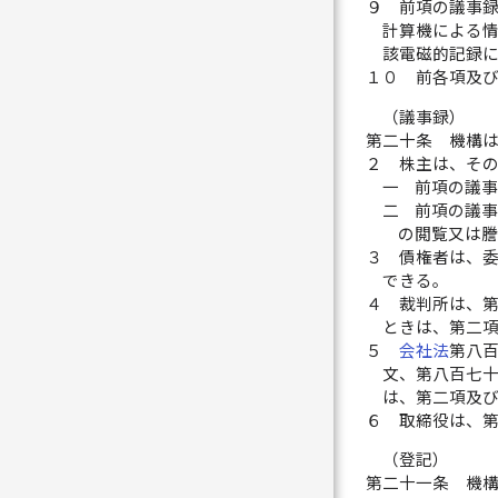
９
前項の議事
計算機による
該電磁的記録
１０
前各項及
（議事録）
第二十条
機構
２
株主は、そ
一
前項の議
二
前項の議
の閲覧又は
３
債権者は、
できる。
４
裁判所は、
ときは、第二
５
会社法
第八
文、第八百七
は、第二項及
６
取締役は、
（登記）
第二十一条
機