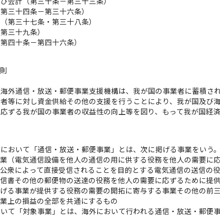
及び会計（第三十条－第三十三条）
（第三十四条－第三十六条）
等（第三十七条・第三十八条）
（第三十九条）
（第四十条－第四十六条）
総則
）
社海外通信・放送・郵便事業支援機構は、我が国の事業者に蓄積さ
う者等に対し資金供給その他の支援を行うことにより、我が国及び
に応ずる我が国の事業者の収益性の向上等を図り、もって我が国経
律において「通信・放送・郵便事業」とは、次に掲げる事業をいう
事業（電気通信設備を他人の通信の用に供する役務を他人の需要に
（公衆によって直接受信されることを目的とする電気通信の送信の
（信書その他の郵便物の送達の役務を他人の需要に応ずるために提
掲げる事業が提供する役務の需要の開拓に寄与する事業その他の前
事業上の損益の全部を共通にするもの
おいて「対象事業」とは、海外において行われる通信・放送・郵便