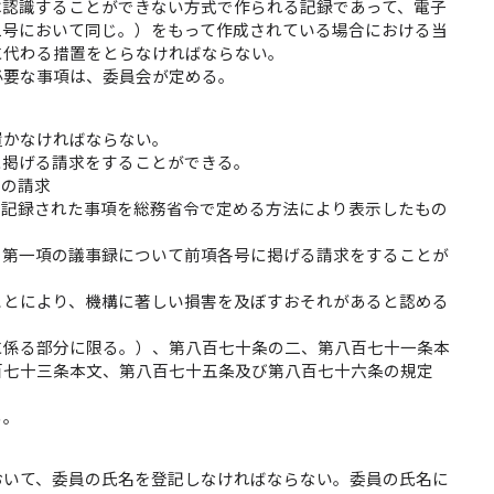
は認識することができない方式で作られる記録であって、電子
二号において同じ。）をもって作成されている場合における当
に代わる措置をとらなければならない。
必要な事項は、委員会が定める。
置かなければならない。
に掲げる請求をすることができる。
写の請求
に記録された事項を総務省令で定める方法により表示したもの
、第一項の議事録について前項各号に掲げる請求をすることが
ことにより、機構に著しい損害を及ぼすおそれがあると認める
に係る部分に限る。）、第八百七十条の二、第八百七十一条本
百七十三条本文、第八百七十五条及び第八百七十六条の規定
る。
おいて、委員の氏名を登記しなければならない。委員の氏名に