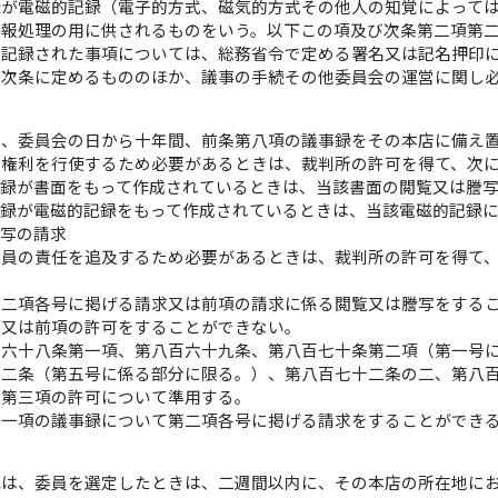
録が電磁的記録（電子的方式、磁気的方式その他人の知覚によって
情報処理の用に供されるものをいう。以下この項及び次条第二項第
に記録された事項については、総務省令で定める署名又は記名押印
び次条に定めるもののほか、議事の手続その他委員会の運営に関し
は、委員会の日から十年間、前条第八項の議事録をその本店に備え
の権利を行使するため必要があるときは、裁判所の許可を得て、次
事録が書面をもって作成されているときは、当該書面の閲覧又は謄
事録が電磁的記録をもって作成されているときは、当該電磁的記録
謄写の請求
委員の責任を追及するため必要があるときは、裁判所の許可を得て
第二項各号に掲げる請求又は前項の請求に係る閲覧又は謄写をする
項又は前項の許可をすることができない。
百六十八条第一項、第八百六十九条、第八百七十条第二項（第一号
十二条（第五号に係る部分に限る。）、第八百七十二条の二、第八
び第三項の許可について準用する。
第一項の議事録について第二項各号に掲げる請求をすることができ
構は、委員を選定したときは、二週間以内に、その本店の所在地に