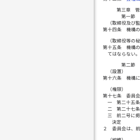
第三章 
第一節 
（取締役及び
第十四条
機構
（取締役等の
第十五条
機構
てはならない
第二節 
（設置）
第十六条
機構
（権限）
第十七条
委員
一
第二十五
二
第二十七
三
前二号に
決定
２
委員会は、
（組織）