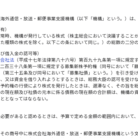
社海外通信・放送・郵便事業支援機構（以下「機構」という。）は
保有）
、常時、機構が発行している株式（株主総会において決議すること
れた種類の株式を除く。以下この条において同じ。）の総数の二分
及び借入金の認可等）
、
会社法
（平成十七年法律第八十六号）第百九十九条第一項に規定
第二百三十八条第一項に規定する募集新株予約権（同号において「
債（第三十五条及び同号において「募集社債」という。）を引き受
し、又は資金を借り入れようとするときは、総務大臣の認可を受け
株予約権の行使により株式を発行したときは、遅滞なく、その旨を
金の現在額及び社債の元本に係る債務の現在額の合計額は、機構の
こととなってはならない。
）
、必要があると認めるときは、予算で定める金額の範囲内において
、その商号中に株式会社海外通信・放送・郵便事業支援機構という