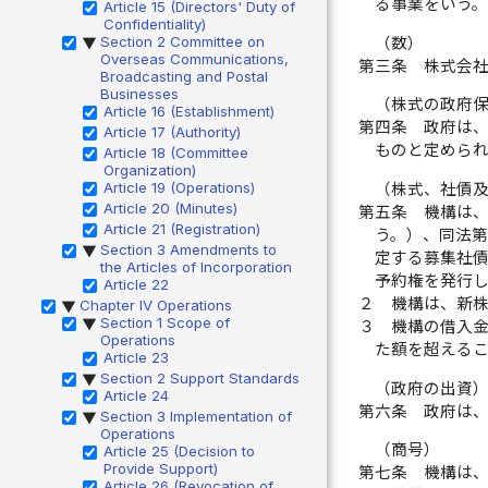
る事業をいう。
Article 15 (Directors' Duty of
Confidentiality)
Section 2 Committee on
（数）
▶
Overseas Communications,
第三条
株式会
Broadcasting and Postal
Businesses
（株式の政府
Article 16 (Establishment)
第四条
政府は
Article 17 (Authority)
ものと定めら
Article 18 (Committee
Organization)
Article 19 (Operations)
（株式、社債
Article 20 (Minutes)
第五条
機構は
Article 21 (Registration)
う。）、同法
Section 3 Amendments to
▶
定する募集社
the Articles of Incorporation
予約権を発行
Article 22
２
機構は、新
Chapter IV Operations
▶
Section 1 Scope of
▶
３
機構の借入
Operations
た額を超える
Article 23
Section 2 Support Standards
▶
（政府の出資
Article 24
第六条
政府は
Section 3 Implementation of
▶
Operations
（商号）
Article 25 (Decision to
Provide Support)
第七条
機構は
Article 26 (Revocation of