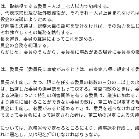
会は、取締役である委員三人以上七人以内で組織する。
は、代表取締役及び社外取締役が、それぞれ一人以上含まれなけれ
締役会の決議により定める。
及び解職の決議は、総務大臣の認可を受けなければ、その効力を生
れぞれ独立してその職務を執行する。
員長を置き、委員の互選によってこれを定める。
委員会の会務を総理する。
あらかじめ、委員のうちから、委員長に事故がある場合に委員長の
会は、委員長（委員長に事故があるときは、前条第八項に規定する
委員長が出席し、かつ、現に在任する委員の総数の三分の二以上の
事は、出席した委員の過半数をもって決する。可否同数のときは、
による決議について特別の利害関係を有する委員は、議決に加わる
により議決に加わることができない委員の数は、第二項に規定する
委員会に出席し、必要があると認めるときは、意見を述べなければ
員であって委員会によって選定された者は、第三項の規定による決
事については、総務省令で定めるところにより、議事録を作成し、
これに署名し、又は記名押印しなければならない。