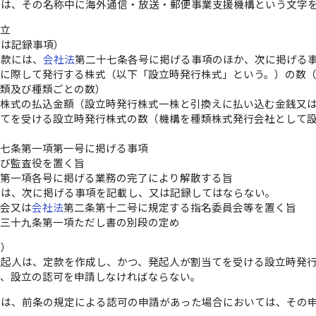
者は、その名称中に海外通信・放送・郵便事業支援機構という文字
設立
又は記録事項）
定款には、
会社法
第二十七条各号に掲げる事項のほか、次に掲げる
立に際して発行する株式（以下「設立時発行株式」という。）の数
種類及び種類ごとの数）
行株式の払込金額（設立時発行株式一株と引換えに払い込む金銭又
当てを受ける設立時発行株式の数（機構を種類株式発行会社として
百七条第一項第一号に掲げる事項
及び監査役を置く旨
条第一項各号に掲げる業務の完了により解散する旨
には、次に掲げる事項を記載し、又は記録してはならない。
員会又は
会社法
第二条第十二号に規定する指名委員会等を置く旨
百三十九条第一項ただし書の別段の定め
等）
発起人は、定款を作成し、かつ、発起人が割当てを受ける設立時発
て、設立の認可を申請しなければならない。
臣は、前条の規定による認可の申請があった場合においては、その