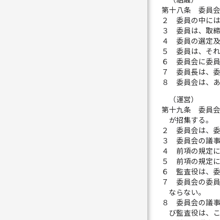
第十八条
委員
２
委員の中に
３
委員は、取
４
委員の選定
５
委員は、そ
６
委員会に委
７
委員長は、
８
委員会は、
（運営）
第十九条
委員
が招集する。
２
委員会は、
３
委員会の議
４
前項の規定
５
前項の規定
６
監査役は、
７
委員会の委
ならない。
８
委員会の議
び監査役は、