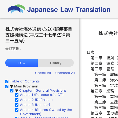
株式会社海外通信・放送・郵便事業
株式会
支援機構法（平成二十七年法律第
三十五号）
最終更新：
目次
第一章 総則
TOC
History
第二章 設立
第三章 管理
Check All
Uncheck All
第一節 取
第二節 海
Table of Contents
第三節 定
Main Provision
▶
Chapter I General Provisions
第四章 業務
▶
Article 1 (Purpose of JICT)
第一節 業
Article 2 (Definition)
第二節 支
Article 3 (Number)
第三節 業
Article 4 (Shares Owned by the
第五章 国の
Government)
Article 5 (Approval of Shares,