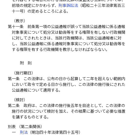
前項の規定にかかわらず、
刑事訴訟法
（昭和二十三年法律第百三
十一号）の定めるところによる。
（教示）
第十一条
前条第一項の公益通報が誤って当該公益通報に係る通報
対象事実について処分又は勧告等をする権限を有しない行政機関
に対してされたときは、当該行政機関は、当該公益通報者に対
し、当該公益通報に係る通報対象事実について処分又は勧告等を
する権限を有する行政機関を教示しなければならない。
附 則
（施行期日）
第一条
この法律は、公布の日から起算して二年を超えない範囲内
において政令で定める日から施行し、この法律の施行後にされた
公益通報について適用する。
（検討）
第二条
政府は、この法律の施行後五年を目途として、この法律の
施行の状況について検討を加え、その結果に基づいて必要な措置
を講ずるものとする。
別表
（第二条関係）
一
刑法
（明治四十年法律第四十五号）