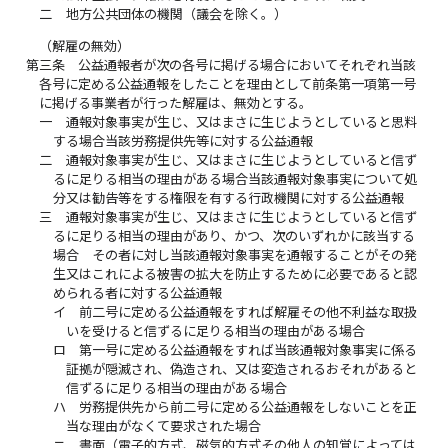
二
地方公共団体の機関（議会を除く。）
（解雇の無効）
第三条
公益通報者が次の各号に掲げる場合においてそれぞれ当該
各号に定める公益通報をしたことを理由として前条第一項第一号
に掲げる事業者が行った解雇は、無効とする。
一
通報対象事実が生じ、又はまさに生じようとしていると思料
する場合当該労務提供先等に対する公益通報
二
通報対象事実が生じ、又はまさに生じようとしていると信ず
るに足りる相当の理由がある場合当該通報対象事実について処
分又は勧告等をする権限を有する行政機関に対する公益通報
三
通報対象事実が生じ、又はまさに生じようとしていると信ず
るに足りる相当の理由があり、かつ、次のいずれかに該当する
場合 その者に対し当該通報対象事実を通報することがその発
生又はこれによる被害の拡大を防止するために必要であると認
められる者に対する公益通報
イ
前二号に定める公益通報をすれば解雇その他不利益な取扱
いを受けると信ずるに足りる相当の理由がある場合
ロ
第一号に定める公益通報をすれば当該通報対象事実に係る
証拠が隠滅され、偽造され、又は変造されるおそれがあると
信ずるに足りる相当の理由がある場合
ハ
労務提供先から前二号に定める公益通報をしないことを正
当な理由がなくて要求された場合
ニ
書面（電子的方式、磁気的方式その他人の知覚によっては