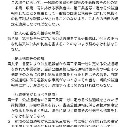
この場合において、一般職の国家公務員等の任命権者その他の第
二条第一項第一号に掲げる事業者は、第三条各号に定める公益通
報をしたことを理由として一般職の国家公務員等に対して免職そ
の他不利益な取扱いがされることのないよう、これらの法律の規
定を適用しなければならない。
（他人の正当な利益等の尊重）
第八条
第三条各号に定める公益通報をする労働者は、他人の正当
な利益又は公共の利益を害することのないよう努めなければなら
ない。
（是正措置等の通知）
第九条
書面により公益通報者から第三条第一号に定める公益通報
をされた事業者は、当該公益通報に係る通報対象事実の中止その
他是正のために必要と認める措置をとったときはその旨を、当該
公益通報に係る通報対象事実がないときはその旨を、当該公益通
報者に対し、遅滞なく、通知するよう努めなければならない。
（行政機関がとるべき措置）
第十条
公益通報者から第三条第二号に定める公益通報をされた行
政機関は、必要な調査を行い、当該公益通報に係る通報対象事実
があると認めるときは、法令に基づく措置その他適当な措置をと
らなければならない。
２
前項の公益通報が第二条第三項第一号に掲げる犯罪行為の事実
を内容とする場合における当該犯罪の捜査及び公訴については、