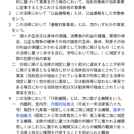
約に基づいて事業を行う場合において、当該労働者が当該事業
に従事するときにおける当該他の事業者
２
この法律において「公益通報者」とは、公益通報をした労働者
をいう。
３
この法律において「通報対象事実」とは、次のいずれかの事実
をいう。
一
個人の生命又は身体の保護、消費者の利益の擁護、環境の保
全、公正な競争の確保その他の国民の生命、身体、財産その他
の利益の保護にかかわる法律として別表に掲げるもの（これら
の法律に基づく命令を含む。次号において同じ。）に規定する
罪の犯罪行為の事実
二
別表に掲げる法律の規定に基づく処分に違反することが前号
に掲げる事実となる場合における当該処分の理由とされている
事実（当該処分の理由とされている事実が同表に掲げる法律の
規定に基づく他の処分に違反し、又は勧告等に従わない事実で
ある場合における当該他の処分又は勧告等の理由とされている
事実を含む。）
４
この法律において「行政機関」とは、次に掲げる機関をいう。
一
内閣府、宮内庁、
内閣府設置法
（平成十一年法律第八十九
号）第四十九条第一項若しくは第二項に規定する機関、
国家行
政組織法
（昭和二十三年法律第百二十号）第三条第二項に規定
する機関、法律の規定に基づき内閣の所轄の下に置かれる機関
若しくはこれらに置かれる機関又はこれらの機関の職員であっ
て法律上独立に権限を行使することを認められた職員