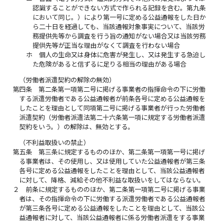
認識することができない方式で作られる記録を含む。第九条
において同じ。）により第一号に定める公益通報をした日か
ら二十日を経過しても、当該通報対象事実について、当該労
務提供先等から調査を行う旨の通知がない場合又は当該労務
提供先等が正当な理由がなくて調査を行わない場合
ホ
個人の生命又は身体に危害が発生し、又は発生する急迫し
た危険があると信ずるに足りる相当の理由がある場合
（労働者派遣契約の解除の無効）
第四条
第二条第一項第二号に掲げる事業者の指揮命令の下に労働
する派遣労働者である公益通報者が前条各号に定める公益通報を
したことを理由として同項第二号に掲げる事業者が行った労働者
派遣契約（労働者派遣法第二十六条第一項に規定する労働者派遣
契約をいう。）の解除は、無効とする。
（不利益取扱いの禁止）
第五条
第三条に規定するもののほか、第二条第一項第一号に掲げ
る事業者は、その使用し、又は使用していた公益通報者が第三条
各号に定める公益通報をしたことを理由として、当該公益通報者
に対して、降格、減給その他不利益な取扱いをしてはならない。
２
前条に規定するもののほか、第二条第一項第二号に掲げる事業
者は、その指揮命令の下に労働する派遣労働者である公益通報者
が第三条各号に定める公益通報をしたことを理由として、当該公
益通報者に対して、当該公益通報者に係る労働者派遣をする事業