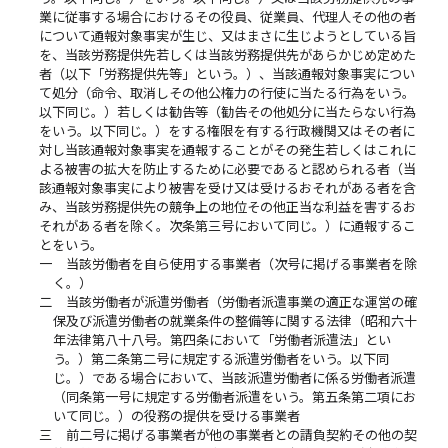
業に従事する場合におけるその役員、従業員、代理人その他の者
について通報対象事実が生じ、又はまさに生じようとしている旨
を、当該労務提供先若しくは当該労務提供先があらかじめ定めた
者（以下「労務提供先等」という。）、当該通報対象事実につい
て処分（命令、取消しその他公権力の行使に当たる行為をいう。
以下同じ。）若しくは勧告等（勧告その他処分に当たらない行為
をいう。以下同じ。）をする権限を有する行政機関又はその者に
対し当該通報対象事実を通報することがその発生若しくはこれに
よる被害の拡大を防止するために必要であると認められる者（当
該通報対象事実により被害を受け又は受けるおそれがある者を含
み、当該労務提供先の競争上の地位その他正当な利益を害するお
それがある者を除く。次条第三号において同じ。）に通報するこ
とをいう。
一
当該労働者を自ら使用する事業者（次号に掲げる事業者を除
く。）
二
当該労働者が派遣労働者（労働者派遣事業の適正な運営の確
保及び派遣労働者の就業条件の整備等に関する法律（昭和六十
年法律第八十八号。第四条において「労働者派遣法」とい
う。）第二条第二号に規定する派遣労働者をいう。以下同
じ。）である場合において、当該派遣労働者に係る労働者派遣
（同条第一号に規定する労働者派遣をいう。第五条第二項にお
いて同じ。）の役務の提供を受ける事業者
三
前二号に掲げる事業者が他の事業者との請負契約その他の契