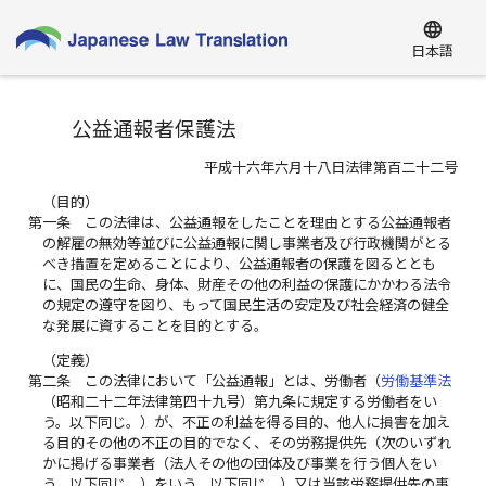
language
日本語
公益通報者保護法
平成十六年六月十八日法律第百二十二号
（目的）
第一条
この法律は、公益通報をしたことを理由とする公益通報者
の解雇の無効等並びに公益通報に関し事業者及び行政機関がとる
べき措置を定めることにより、公益通報者の保護を図るととも
に、国民の生命、身体、財産その他の利益の保護にかかわる法令
の規定の遵守を図り、もって国民生活の安定及び社会経済の健全
な発展に資することを目的とする。
（定義）
第二条
この法律において「公益通報」とは、労働者（
労働基準法
（昭和二十二年法律第四十九号）第九条に規定する労働者をい
う。以下同じ。）が、不正の利益を得る目的、他人に損害を加え
る目的その他の不正の目的でなく、その労務提供先（次のいずれ
かに掲げる事業者（法人その他の団体及び事業を行う個人をい
う。以下同じ。）をいう。以下同じ。）又は当該労務提供先の事