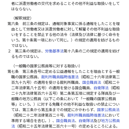
者に派遣労働者の交代を求めることその他不利益な取扱いをして
はならない。
（解釈規定）
第六条
前三条の規定は、通報対象事実に係る通報をしたことを理
由として労働者又は派遣労働者に対して解雇その他不利益な取扱
いをすることを禁止する他の法令（法律及び法律に基づく命令を
いう。第十条第一項において同じ。）の規定の適用を妨げるもの
ではない。
２
第三条の規定は、
労働基準法
第十八条の二の規定の適用を妨げ
るものではない。
（一般職の国家公務員等に対する取扱い）
第七条
第三条各号に定める公益通報をしたことを理由とする一般
職の国家公務員、
裁判所職員臨時措置法
（昭和二十六年法律第二
百九十九号）の適用を受ける裁判所職員、
国会職員法
（昭和二十
二年法律第八十五号）の適用を受ける国会職員、
自衛隊法
（昭和
二十九年法律第百六十五号）第二条第五項に規定する隊員及び一
般職の地方公務員（以下この条において「一般職の国家公務員
等」という。）に対する免職その他不利益な取扱いの禁止につい
ては、第三条から第五条までの規定にかかわらず、
国家公務員法
（昭和二十二年法律第百二十号。
裁判所職員臨時措置法
において
準用する場合を含む。）、
国会職員法
、
自衛隊法
及び
地方公務員
法
（昭和二十五年法律第二百六十一号）の定めるところによる。