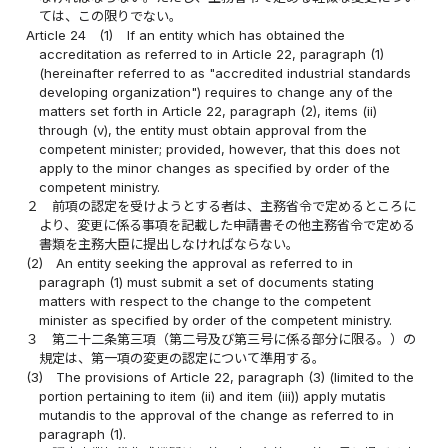
ては、この限りでない。
Article 24
(1)
If an entity which has obtained the
accreditation as referred to in Article 22, paragraph (1)
(hereinafter referred to as "accredited industrial standards
developing organization") requires to change any of the
matters set forth in Article 22, paragraph (2), items (ii)
through (v), the entity must obtain approval from the
competent minister; provided, however, that this does not
apply to the minor changes as specified by order of the
competent ministry.
２
前項の認定を受けようとする者は、主務省令で定めるところに
より、変更に係る事項を記載した申請書その他主務省令で定める
書類を主務大臣に提出しなければならない。
(2)
An entity seeking the approval as referred to in
paragraph (1) must submit a set of documents stating
matters with respect to the change to the competent
minister as specified by order of the competent ministry.
３
第二十二条第三項（第二号及び第三号に係る部分に限る。）の
規定は、第一項の変更の認定について準用する。
(3)
The provisions of Article 22, paragraph (3) (limited to the
portion pertaining to item (ii) and item (iii)) apply mutatis
mutandis to the approval of the change as referred to in
paragraph (1).