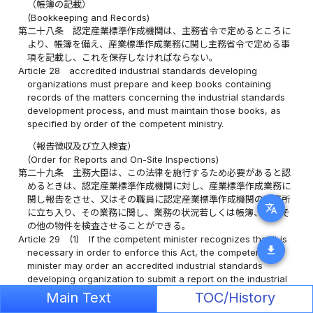
（帳簿の記載）
(Bookkeeping and Records)
第二十八条
認定産業標準作成機関は、主務省令で定めるところに
より、帳簿を備え、産業標準作成業務に関し主務省令で定める事
項を記載し、これを保存しなければならない。
Article 28
accredited industrial standards developing
organizations must prepare and keep books containing
records of the matters concerning the industrial standards
development process, and must maintain those books, as
specified by order of the competent ministry.
（報告徴収及び立入検査）
(Order for Reports and On-Site Inspections)
第二十九条
主務大臣は、この法律を施行するため必要があると認
めるときは、認定産業標準作成機関に対し、産業標準作成業務に
関し報告をさせ、又はその職員に認定産業標準作成機関の事務所
translate
に立ち入り、その業務に関し、業務の状況若しくは帳簿、書類そ
の他の物件を検査させることができる。
Article 29
(1)
If the competent minister recognizes that it is
download
necessary in order to enforce this Act, the competent
minister may order an accredited industrial standards
developing organization to submit a report on the industrial
standards development process. The competent minister
Main Text
TOC/History
may also have ministry officials enter the premises of the