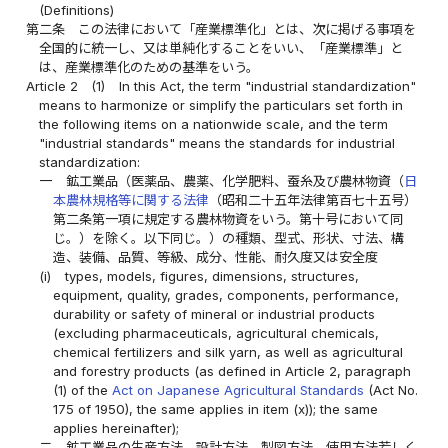
(Definitions)
第二条
この法律において「産業標準化」とは、次に掲げる事項を
全国的に統一し、又は単純化することをいい、「産業標準」と
は、産業標準化のための基準をいう。
Article 2
(1)
In this Act, the term "industrial standardization"
means to harmonize or simplify the particulars set forth in
the following items on a nationwide scale, and the term
"industrial standards" means the standards for industrial
standardization:
一
鉱工業品（医薬品、農薬、化学肥料、蚕糸及び農林物資（
日
本農林規格等に関する法律
（昭和二十五年法律第百七十五号）
第二条第一項に規定する農林物資をいう。第十号において同
じ。）を除く。以下同じ。）の種類、型式、形状、寸法、構
造、装備、品質、等級、成分、性能、耐久度又は安全度
(i)
types, models, figures, dimensions, structures,
equipment, quality, grades, components, performance,
durability or safety of mineral or industrial products
(excluding pharmaceuticals, agricultural chemicals,
chemical fertilizers and silk yarn, as well as agricultural
and forestry products (as defined in Article 2, paragraph
(1) of the
Act on Japanese Agricultural Standards
(Act No.
175 of 1950), the same applies in item (x)); the same
applies hereinafter);
二
鉱工業品の生産方法、設計方法、製図方法、使用方法若しく