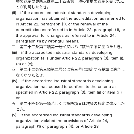
項の認定の更新又は第二十四条第一項の変更の認定を受けたこ
とが判明したとき。
(ii)
if the accredited industrial standards developing
organization has obtained the accreditation as referred to
in Article 22, paragraph (1), or the renewal of the
accreditation as referred to in Article 23, paragraph (1), or
the approval for changes as referred to in Article 24,
paragraph (1) by wrongful means;
三
第二十二条第三項第一号イ又はハに該当するに至つたとき。
(iii)
if the accredited industrial standards developing
organization falls under Article 22, paragraph (3), item (i),
(a) or (c);
四
第二十二条第三項第二号又は第三号に規定する基準に適合し
なくなつたとき。
(iv)
if the accredited industrial standards developing
organization has ceased to conform to the criteria as
specified in Article 22, paragraph (3), item (ii) or item (iii);
or
五
第二十四条第一項若しくは第四項又は次条の規定に違反した
とき。
(v)
if the accredited industrial standards developing
organization violated the provisions of Article 24,
paragraph (1) or paragraph (4), or Article 28.