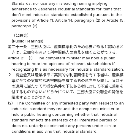
Standards, nor use any misleading naming implying
adherence to Japanese Industrial Standards for items that
don't meet industrial standards established pursuant to the
provisions of Article 11, Article 14, paragraph (2) or Article 15,
paragraph (2).
（公聴会）
(Public Hearings)
第二十一条
主務大臣は、産業標準化のため必要があると認めると
きは、公聴会を開いて利害関係人の意見を聴くことができる。
Article 21
(1)
The competent minister may hold a public
hearing to hear the opinions of relevant stakeholders if
recognizing this as necessary for industrial standardization.
２
調査会又は産業標準に実質的な利害関係を有する者は、産業標
準が全ての実質的な利害関係を有する者の意向を反映し、又はそ
の適用に当たつて同様な条件の下にある者に対して不当に差別を
付するものでないかどうかについて、主務大臣に公聴会の開催を
請求することができる。
(2)
The Committee or any interested party with respect to an
industrial standard may request the competent minister to
hold a public hearing concerning whether that industrial
standard reflects the interests of all interested parties or
does not unfairly discriminate any persons under similar
conditions in applying that industrial standard.