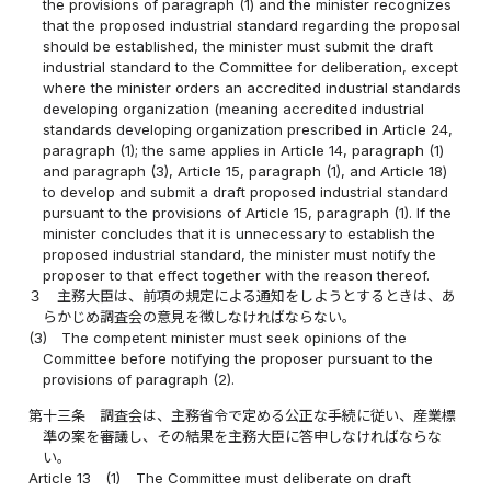
the provisions of paragraph (1) and the minister recognizes
that the proposed industrial standard regarding the proposal
should be established, the minister must submit the draft
industrial standard to the Committee for deliberation, except
where the minister orders an accredited industrial standards
developing organization (meaning accredited industrial
standards developing organization prescribed in Article 24,
paragraph (1); the same applies in Article 14, paragraph (1)
and paragraph (3), Article 15, paragraph (1), and Article 18)
to develop and submit a draft proposed industrial standard
pursuant to the provisions of Article 15, paragraph (1). If the
minister concludes that it is unnecessary to establish the
proposed industrial standard, the minister must notify the
proposer to that effect together with the reason thereof.
３
主務大臣は、前項の規定による通知をしようとするときは、あ
らかじめ調査会の意見を徴しなければならない。
(3)
The competent minister must seek opinions of the
Committee before notifying the proposer pursuant to the
provisions of paragraph (2).
第十三条
調査会は、主務省令で定める公正な手続に従い、産業標
準の案を審議し、その結果を主務大臣に答申しなければならな
い。
Article 13
(1)
The Committee must deliberate on draft