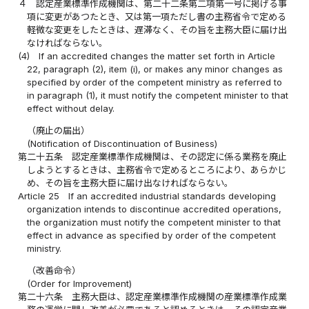
４
認定産業標準作成機関は、第二十二条第二項第一号に掲げる事
項に変更があつたとき、又は第一項ただし書の主務省令で定める
軽微な変更をしたときは、遅滞なく、その旨を主務大臣に届け出
なければならない。
(4)
If an accredited changes the matter set forth in Article
22, paragraph (2), item (i), or makes any minor changes as
specified by order of the competent ministry as referred to
in paragraph (1), it must notify the competent minister to that
effect without delay.
（廃止の届出）
(Notification of Discontinuation of Business)
第二十五条
認定産業標準作成機関は、その認定に係る業務を廃止
しようとするときは、主務省令で定めるところにより、あらかじ
め、その旨を主務大臣に届け出なければならない。
Article 25
If an accredited industrial standards developing
organization intends to discontinue accredited operations,
the organization must notify the competent minister to that
effect in advance as specified by order of the competent
ministry.
（改善命令）
(Order for Improvement)
第二十六条
主務大臣は、認定産業標準作成機関の産業標準作成業