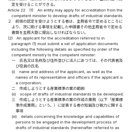
定を受けることができる。
Article 22
(1)
An entity may apply for accreditation from the
competent minister to develop drafts of industrial standards.
２
前項の認定を受けようとする者は、主務省令で定めるところに
より、次に掲げる事項を記載した申請書その他主務省令で定める
書類を主務大臣に提出しなければならない。
(2)
An applicant for the accreditation referred to in
paragraph (1) must submit a set of application documents
including the following details as specified by order of the
competent ministry to the competent minister:
一
氏名又は名称及び住所並びに法人にあつては、その代表者及
び役員の氏名
(i)
name and address of the applicant, as well as the
names of its representative and officers if the applicant is
a corporation;
二
作成しようとする産業標準の案の範囲
(ii)
scope of drafts of industrial standards to be developed;
三
作成しようとする産業標準の案の作成の業務（以下「産業標
準作成業務」という。）に従事する者の知識及び能力に関する
事項
(iii)
details concerning the knowledge and capabilities of
persons to be engaged in the development process of
drafts of industrial standards (hereinafter referred to as