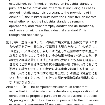
established, confirmed, or revised an industrial standard
pursuant to the provisions of Article 11 (including as cases
applied mutatis mutandis pursuant to the provisions of in
Article 16), the minister must have the Committee deliberate
on whether or not the industrial standards remains
appropriate, and must promptly confirm the deliberations,
and revise or withdraw that industrial standard if it is
recognized necessary.
第十八条
主務大臣は、第十四条第二項又は第十五条第二項（これ
らの規定を第十六条において準用する場合を含む。）の規定によ
り制定し、又は確認し、若しくは改正した産業標準がなお適正で
あるかどうかについて検討し、その結果を報告すべきことを、そ
の制定又は確認若しくは改正の日から少なくとも五年を経過する
日までに当該産業標準に係る第十四条第一項（第十六条において
準用する場合を含む。）の規定による申出又は第十五条第一項
（第十六条において準用する場合を含む。）の提出（第三項にお
いて「申出等」という。）を行つた認定産業標準作成機関に命じ
なければならない。
Article 18
(1)
The competent minister must order that
accredited industrial standards developing organization that
conducted its proposal pursuant to the provisions of Article
14, paragraph (1) or its submission pursuant to the provisions
of Article 15, paragraph (1) (including cases where those