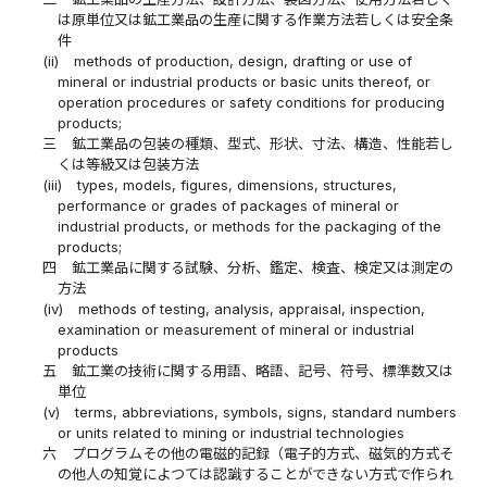
は原単位又は鉱工業品の生産に関する作業方法若しくは安全条
件
(ii)
methods of production, design, drafting or use of
mineral or industrial products or basic units thereof, or
operation procedures or safety conditions for producing
products;
三
鉱工業品の包装の種類、型式、形状、寸法、構造、性能若し
くは等級又は包装方法
(iii)
types, models, figures, dimensions, structures,
performance or grades of packages of mineral or
industrial products, or methods for the packaging of the
products;
四
鉱工業品に関する試験、分析、鑑定、検査、検定又は測定の
方法
(iv)
methods of testing, analysis, appraisal, inspection,
examination or measurement of mineral or industrial
products
五
鉱工業の技術に関する用語、略語、記号、符号、標準数又は
単位
(v)
terms, abbreviations, symbols, signs, standard numbers
or units related to mining or industrial technologies
六
プログラムその他の電磁的記録（電子的方式、磁気的方式そ
の他人の知覚によつては認識することができない方式で作られ