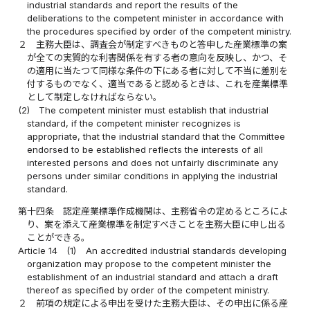
industrial standards and report the results of the
deliberations to the competent minister in accordance with
the procedures specified by order of the competent ministry.
２
主務大臣は、調査会が制定すべきものと答申した産業標準の案
が全ての実質的な利害関係を有する者の意向を反映し、かつ、そ
の適用に当たつて同様な条件の下にある者に対して不当に差別を
付するものでなく、適当であると認めるときは、これを産業標準
として制定しなければならない。
(2)
The competent minister must establish that industrial
standard, if the competent minister recognizes is
appropriate, that the industrial standard that the Committee
endorsed to be established reflects the interests of all
interested persons and does not unfairly discriminate any
persons under similar conditions in applying the industrial
standard.
第十四条
認定産業標準作成機関は、主務省令の定めるところによ
り、案を添えて産業標準を制定すべきことを主務大臣に申し出る
ことができる。
Article 14
(1)
An accredited industrial standards developing
organization may propose to the competent minister the
establishment of an industrial standard and attach a draft
thereof as specified by order of the competent ministry.
２
前項の規定による申出を受けた主務大臣は、その申出に係る産