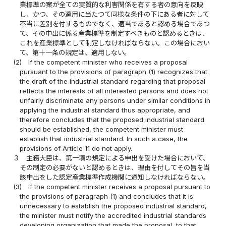
業標準の案が全ての実質的な利害関係を有する者の意向を反映
し、かつ、その適用に当たつて同様な条件の下にある者に対して
不当に差別を付するものでなく、適当であると認める場合であつ
て、その申出に係る産業標準を制定すべきものと認めるときは、
これを産業標準として制定しなければならない。この場合におい
て、第十一条の規定は、適用しない。
(2)
If the competent minister who receives a proposal
pursuant to the provisions of paragraph (1) recognizes that
the draft of the industrial standard regarding that proposal
reflects the interests of all interested persons and does not
unfairly discriminate any persons under similar conditions in
applying the industrial standard thus appropriate, and
therefore concludes that the proposed industrial standard
should be established, the competent minister must
establish that industrial standard. In such a case, the
provisions of Article 11 do not apply.
３
主務大臣は、第一項の規定による申出を受けた場合において、
その制定の必要がないと認めるときは、理由を付してその旨を当
該申出をした認定産業標準作成機関に通知しなければならない。
(3)
If the competent minister receives a proposal pursuant to
the provisions of paragraph (1) and concludes that it is
unnecessary to establish the proposed industrial standard,
the minister must notify the accredited industrial standards
developing organization that made the proposal, to that