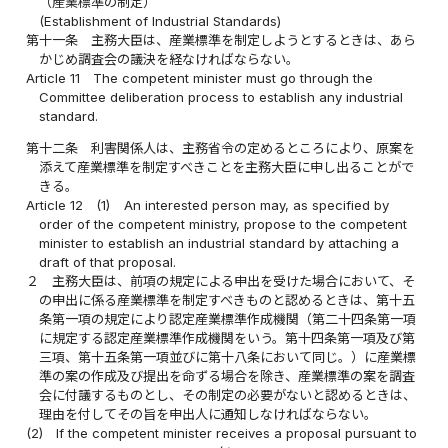
（産業標準の制定）
(Establishment of Industrial Standards)
第十一条
主務大臣は、産業標準を制定しようとするときは、あら
かじめ調査会の議決を経なければならない。
Article 11
The competent minister must go through the
Committee deliberation process to establish any industrial
standard.
第十二条
利害関係人は、主務省令の定めるところにより、原案を
添えて産業標準を制定すべきことを主務大臣に申し出ることがで
きる。
Article 12
(1)
An interested person may, as specified by
order of the competent ministry, propose to the competent
minister to establish an industrial standard by attaching a
draft of that proposal.
２
主務大臣は、前項の規定による申出を受けた場合において、そ
の申出に係る産業標準を制定すべきものと認めるときは、第十五
条第一項の規定により認定産業標準作成機関（第二十四条第一項
に規定する認定産業標準作成機関をいう。第十四条第一項及び第
三項、第十五条第一項並びに第十八条において同じ。）に産業標
準の案の作成及び提出を命ずる場合を除き、産業標準の案を調査
会に付議するものとし、その制定の必要がないと認めるときは、
理由を付してその旨を申出人に通知しなければならない。
(2)
If the competent minister receives a proposal pursuant to