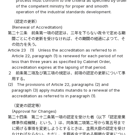
process must conform to the criteria as specified by order
of the competent ministry for proper and smooth
operation of the industrial standards development.
（認定の更新）
(Renewal of Accreditation)
第二十三条
前条第一項の認定は、三年を下らない政令で定める期
間ごとにその更新を受けなければ、その期間の経過によつて、そ
の効力を失う。
Article 23
(1)
Unless the accreditation as referred to in
Article 22, paragraph (1) is renewed for each period of not
less than three years as specified by Cabinet Order,
accreditation expires at the lapsing of that period.
２
前条第二項及び第三項の規定は、前項の認定の更新について準
用する。
(2)
The provisions of Article 22, paragraphs (2) and
paragraph (3) apply mutatis mutandis to a renewal of the
accreditation as referred to in paragraph (1).
（変更の認定等）
(Approval for Changes)
第二十四条
第二十二条第一項の認定を受けた者（以下「認定産業
標準作成機関」という。）は、同条第二項第二号から第五号まで
に掲げる事項を変更しようとするときは、主務大臣の認定を受け
なければならない。ただし、主務省令で定める軽微な変更につい