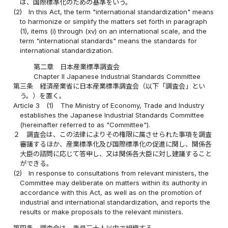
は、国際標準化のための基準をいう。
(2)
In this Act, the term "international standardization" means
to harmonize or simplify the matters set forth in paragraph
(1), items (i) through (xv) on an international scale, and the
term "international standards" means the standards for
international standardization.
第二章 日本産業標準調査会
Chapter II Japanese Industrial Standards Committee
第三条
経済産業省に日本産業標準調査会（以下「調査会」とい
う。）を置く。
Article 3
(1)
The Ministry of Economy, Trade and Industry
establishes the Japanese Industrial Standards Committee
(hereinafter referred to as "Committee").
２
調査会は、この法律によりその権限に属させられた事項を調査
審議するほか、産業標準化及び国際標準化の促進に関し、関係各
大臣の諮問に応じて答申し、又は関係各大臣に対し建議すること
ができる。
(2)
In response to consultations from relevant ministers, the
Committee may deliberate on matters within its authority in
accordance with this Act, as well as on the promotion of
industrial and international standardization, and reports the
results or make proposals to the relevant ministers.