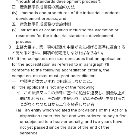
"industrial standards development process");
四
産業標準作成業務の実施の方法
(iv)
methods and procedures of the industrial standards
development process; and
五
産業標準作成業務の実施体制
(v)
structure of organization including the allocation of
resources for the industrial standards development
process.
３
主務大臣は、第一項の認定の申請が次に掲げる基準に適合する
と認めるときは、同項の認定をしなければならない。
(3)
If the competent minister concludes that an application
for the accreditation as referred to in paragraph (1)
conforms to the following accreditation criteria, the
competent minister must grant accreditation:
一
申請者が次のいずれにも該当しないこと。
(i)
the applicant is not any of the following:
イ
この法律又はこの法律に基づく処分に違反し、罰金以上の
刑に処せられ、その執行を終わり、又はその執行を受けるこ
とがなくなつた日から二年を経過しない者
(a)
an entity which violated the provisions of this Act or a
disposition under this Act and was ordered to pay a fine
or subjected to a heavier penalty, and two years have
not yet passed since the date of the end of the
sentence;