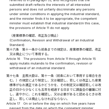
submitted draft reflects the interests of all interested
persons and does not unfairly discriminate any persons
under similar conditions in applying the industrial standard,
and the minister finds it to be appropriate, the competent
minister must establish that industrial standard.In this case,
the provisions of Article 11 do not apply.
（産業標準の確認、改正及び廃止）
(Confirmation, Revision and Withdrawal of an Industrial
Standard)
第十六条
第十一条から前条までの規定は、産業標準の確認、改正
又は廃止について準用する。
Article 16
The provisions from Article 11 through Article 15
apply mutatis mutandis to the confirmation, revision or
withdrawal of an industrial standard.
第十七条
主務大臣は、第十一条（前条において準用する場合を含
む。）の規定により制定し、又は確認し、若しくは改正した産業
標準がなお適正であるかどうかを、その制定又は確認若しくは改
正の日から少なくとも五年を経過する日までに調査会の審議に付
し、速やかに、これを確認し、又は必要があると認めるときは改
正し、若しくは廃止しなければならない。
Article 17
On or before the day on which five years have
passed from the date on which the competent minister