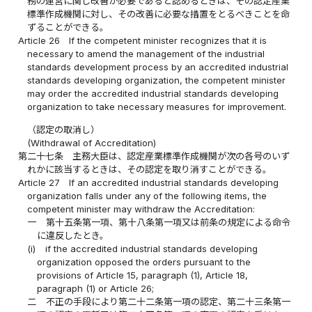
務の運営に関し改善が必要であると認めるときは、その認定産業
標準作成機関に対し、その改善に必要な措置をとるべきことを命
ずることができる。
Article 26
If the competent minister recognizes that it is
necessary to amend the management of the industrial
standards development process by an accredited industrial
standards developing organization, the competent minister
may order the accredited industrial standards developing
organization to take necessary measures for improvement.
（認定の取消し）
(Withdrawal of Accreditation)
第二十七条
主務大臣は、認定産業標準作成機関が次の各号のいず
れかに該当するときは、その認定を取り消すことができる。
Article 27
If an accredited industrial standards developing
organization falls under any of the following items, the
competent minister may withdraw the Accreditation:
一
第十五条第一項、第十八条第一項又は前条の規定による命令
に違反したとき。
(i)
if the accredited industrial standards developing
organization opposed the orders pursuant to the
provisions of Article 15, paragraph (1), Article 18,
paragraph (1) or Article 26;
二
不正の手段により第二十二条第一項の認定、第二十三条第一