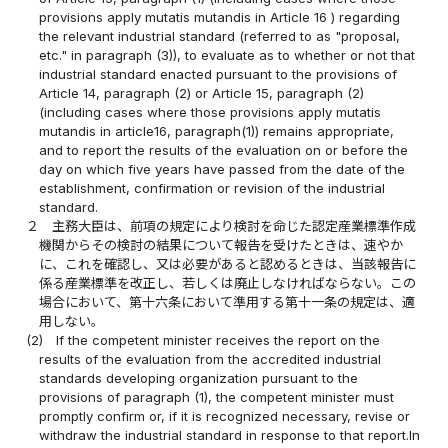
provisions apply mutatis mutandis in Article 16 ) regarding
the relevant industrial standard (referred to as "proposal,
etc." in paragraph (3)), to evaluate as to whether or not that
industrial standard enacted pursuant to the provisions of
Article 14, paragraph (2) or Article 15, paragraph (2)
(including cases where those provisions apply mutatis
mutandis in article16, paragraph(1)) remains appropriate,
and to report the results of the evaluation on or before the
day on which five years have passed from the date of the
establishment, confirmation or revision of the industrial
standard.
２
主務大臣は、前項の規定により検討を命じた認定産業標準作成
機関からその検討の結果について報告を受けたときは、速やか
に、これを確認し、又は必要があると認めるときは、当該報告に
係る産業標準を改正し、若しくは廃止しなければならない。この
場合において、第十六条において準用する第十一条の規定は、適
用しない。
(2)
If the competent minister receives the report on the
results of the evaluation from the accredited industrial
standards developing organization pursuant to the
provisions of paragraph (1), the competent minister must
promptly confirm or, if it is recognized necessary, revise or
withdraw the industrial standard in response to that report.In