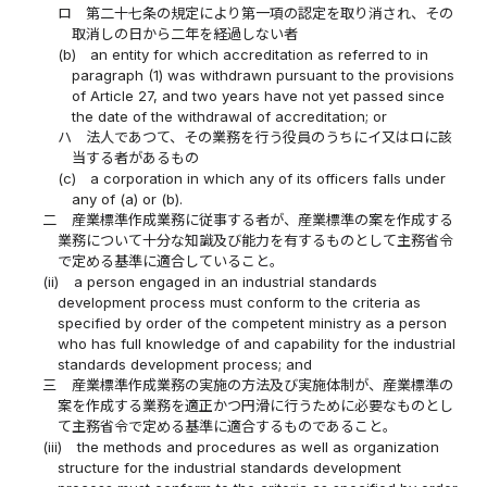
ロ
第二十七条の規定により第一項の認定を取り消され、その
取消しの日から二年を経過しない者
(b)
an entity for which accreditation as referred to in
paragraph (1) was withdrawn pursuant to the provisions
of Article 27, and two years have not yet passed since
the date of the withdrawal of accreditation; or
ハ
法人であつて、その業務を行う役員のうちにイ又はロに該
当する者があるもの
(c)
a corporation in which any of its officers falls under
any of (a) or (b).
二
産業標準作成業務に従事する者が、産業標準の案を作成する
業務について十分な知識及び能力を有するものとして主務省令
で定める基準に適合していること。
(ii)
a person engaged in an industrial standards
development process must conform to the criteria as
specified by order of the competent ministry as a person
who has full knowledge of and capability for the industrial
standards development process; and
三
産業標準作成業務の実施の方法及び実施体制が、産業標準の
案を作成する業務を適正かつ円滑に行うために必要なものとし
て主務省令で定める基準に適合するものであること。
(iii)
the methods and procedures as well as organization
structure for the industrial standards development