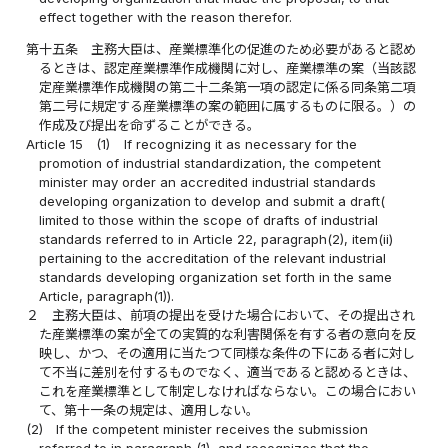
effect together with the reason therefor.
第十五条
主務大臣は、産業標準化の促進のため必要があると認め
るときは、認定産業標準作成機関に対し、産業標準の案（当該認
定産業標準作成機関の第二十二条第一項の認定に係る同条第二項
第二号に規定する産業標準の案の範囲に属するものに限る。）の
作成及び提出を命ずることができる。
Article 15
(1)
If recognizing it as necessary for the
promotion of industrial standardization, the competent
minister may order an accredited industrial standards
developing organization to develop and submit a draft(
limited to those within the scope of drafts of industrial
standards referred to in Article 22, paragraph(2), item(ii)
pertaining to the accreditation of the relevant industrial
standards developing organization set forth in the same
Article, paragraph(1)).
２
主務大臣は、前項の提出を受けた場合において、その提出され
た産業標準の案が全ての実質的な利害関係を有する者の意向を反
映し、かつ、その適用に当たつて同様な条件の下にある者に対し
て不当に差別を付するものでなく、適当であると認めるときは、
これを産業標準として制定しなければならない。この場合におい
て、第十一条の規定は、適用しない。
(2)
If the competent minister receives the submission
referred to in paragraph (1), and recognizes that the