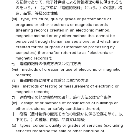
る記録であつて、電子計算機による情報処理の用に供されるも
のをいう。）（以下単に「電磁的記録」という。）の種類、構
造、品質、等級又は性能
(vi)
type, structure, quality, grade or performance of
programs or other electronic or magnetic records
(meaning records created in an electronic method,
magnetic method or any other method that cannot be
perceived through human senses alone, and which are
created for the purpose of information processing by
computers) (hereinafter referred to as "electronic or
magnetic records");
七
電磁的記録の作成方法又は使用方法
(vii)
methods of creation or use of electronic or magnetic
records;
八
電磁的記録に関する試験又は測定の方法
(viii)
methods of testing or measurement of electronic or
magnetic records;
九
建築物その他の構築物の設計、施行方法又は安全条件
(ix)
design of or methods of construction of buildings or
other structures, or safety conditions thereof;
十
役務（農林物資の販売その他の取扱いに係る役務を除く。以
下同じ。）の種類、内容、品質又は等級
(x)
types, content, quality or grades of services (excluding
services regarding the sale or other handling of