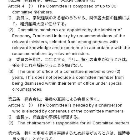
第四条
調査会は、委員三十人以内で組織する。
Article 4
(1)
The Committee is composed of up to 30
committee members.
２
委員は、学識経験のある者のうちから、関係各大臣の推薦によ
り、経済産業大臣が任命する。
(2)
Committee members are appointed by the Minister of
Economy, Trade and Industry by recommendations of the
relevant ministers, selected from among persons with
relevant knowledge and experience in accordance with the
recommendations by relevant ministers.
３
委員の任期は、二年とする。但し、特別の事由があるときは、
任期中これを解任することを妨げない。
(3)
The term of office of a committee member is two (2)
years. This does not preclude a committee member from
being dismissed within their term of office under special
circumstances.
第五条
調査会に、委員の互選による会長を置く。
Article 5
(1)
The Committee is headed by a chairperson
who is elected by consensus of the committee members.
２
会長は、調査会の事務を総理する。
(2)
The chairperson is responsible for all Committee matters.
第六条
特別の事項を調査審議するため必要があるときは、臨時委
員を置くことができる。