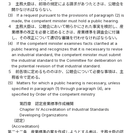
３
主務大臣は、前項の規定による請求があつたときは、公聴会を
開かなければならない。
(3)
If a request pursuant to the provisions of paragraph (2) is
made, the competent minister must hold a public hearing.
４
主務大臣は、公聴会において明らかにされた事実を検討し、産
業標準の改正を必要と認めるときは、産業標準を調査会に付議
し、その改正について適切な審議を行わせなければならない。
(4)
If the competent minister examines facts clarified at a
public hearing and recognizes that it is necessary to revise
an industrial standard, the competent minister must submit
the industrial standard to the Committee for deliberation on
the potential revision of that industrial standard.
５
前各項に定めるもののほか、公聴会について必要な事項は、主
務省令で定める。
(5)
Matters for which a public hearing is necessary, unless
specified in paragraph (1) through paragraph (4), are
specified by Order of the competent ministry
第四章 認定産業標準作成機関
Chapter IV Accreditation of Industrial Standards
Developing Organizations
（認定）
(Accreditation)
第二十二条
産業標準の案を作成しようとする者は、主務大臣の認