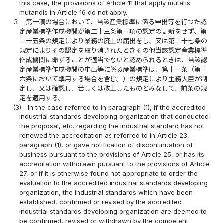
this case, the provisions of Article 11 that apply mutatis
mutandis in Article 16 do not apply.
３
第一項の場合において、当該産業標準に係る申出等を行つた認
定産業標準作成機関が第二十三条第一項の認定の更新をせず、第
二十五条の規定により業務の廃止の届出をし、又は第二十七条の
規定によりその認定を取り消されたときその他当該認定産業標準
作成機関に命ずることが適当でないと認められるときは、当該認
定産業標準作成機関の申出等に係る産業標準は、第十一条（第十
六条において準用する場合を含む。）の規定により主務大臣が制
定し、又は確認し、若しくは改正したものとみなして、前条の規
定を適用する。
(3)
In the case referred to in paragraph (1), if the accredited
industrial standards developing organization that conducted
the proposal, etc. regarding the industrial standard has not
renewed the accreditation as referred to in Article 23,
paragraph (1), or gave notification of discontinuation of
business pursuant to the provisions of Article 25, or has its
accreditation withdrawn pursuant to the provisions of Article
27, or if it is otherwise found not appropriate to order the
evaluation to the accredited industrial standards developing
organization, the industrial standards which have been
established, confirmed or revised by the accredited
industrial standards developing organization are deemed to
be confirmed, revised or withdrawn by the competent