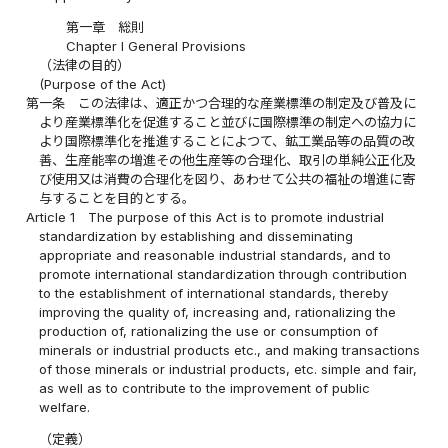
第一章 総則
Chapter I General Provisions
（法律の目的）
(Purpose of the Act)
第一条
この法律は、適正かつ合理的な産業標準の制定及び普及に
より産業標準化を促進すること並びに国際標準の制定への協力に
より国際標準化を推進することによつて、鉱工業品等の品質の改
善、生産能率の増進その他生産等の合理化、取引の単純公正化及
び使用又は消費の合理化を図り、あわせて公共の福祉の増進に寄
与することを目的とする。
Article 1
The purpose of this Act is to promote industrial
standardization by establishing and disseminating
appropriate and reasonable industrial standards, and to
promote international standardization through contribution
to the establishment of international standards, thereby
improving the quality of, increasing and, rationalizing the
production of, rationalizing the use or consumption of
minerals or industrial products etc., and making transactions
of those minerals or industrial products, etc. simple and fair,
as well as to contribute to the improvement of public
welfare.
（定義）