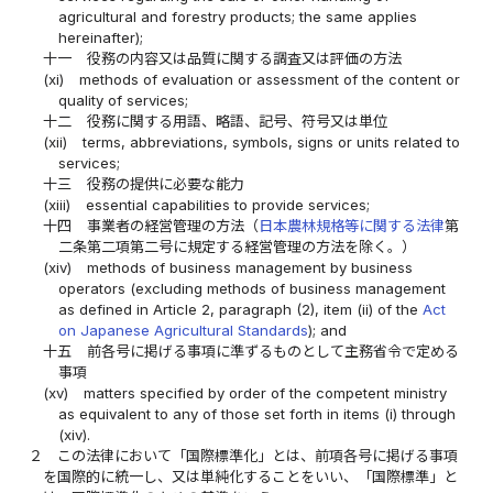
agricultural and forestry products; the same applies
hereinafter);
十一
役務の内容又は品質に関する調査又は評価の方法
(xi)
methods of evaluation or assessment of the content or
quality of services;
十二
役務に関する用語、略語、記号、符号又は単位
(xii)
terms, abbreviations, symbols, signs or units related to
services;
十三
役務の提供に必要な能力
(xiii)
essential capabilities to provide services;
十四
事業者の経営管理の方法（
日本農林規格等に関する法律
第
二条第二項第二号に規定する経営管理の方法を除く。）
(xiv)
methods of business management by business
operators (excluding methods of business management
as defined in Article 2, paragraph (2), item (ii) of the
Act
on Japanese Agricultural Standards
); and
十五
前各号に掲げる事項に準ずるものとして主務省令で定める
事項
(xv)
matters specified by order of the competent ministry
as equivalent to any of those set forth in items (i) through
(xiv).
２
この法律において「国際標準化」とは、前項各号に掲げる事項
を国際的に統一し、又は単純化することをいい、「国際標準」と