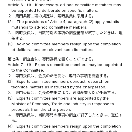
Article 6
(1)
If necessary, ad-hoc committee members may
be appointed to deliberate on specific matters.
２
第四条第二項の規定は、臨時委員に準用する。
(2)
The provisions of Article 4, paragraph (2) apply mutatis
mutandis to ad-hoc committee members.
３
臨時委員は、当該特別の事項の調査審議が終了したときは、退
任する。
(3)
Ad-hoc committee members resign upon the completion
of deliberations on relevant specific matters.
第七条
調査会に、専門委員を置くことができる。
Article 7
(1)
Experts committee members may be appointed
to the Committee.
２
専門委員は、会長の命を受け、専門の事項を調査する。
(2)
Experts committee members conduct research on
technical matters as instructed by the chairperson.
３
専門委員は、会長の申出により、経済産業大臣が任命する。
(3)
Experts committee members are appointed by the
Minister of Economy, Trade and Industry in response to
proposals from the chairperson.
４
専門委員は、当該専門の事項の調査が終了したときは、退任す
る。
(4)
Experts committee members resign upon the completion
of research on the relevant technical matters within their