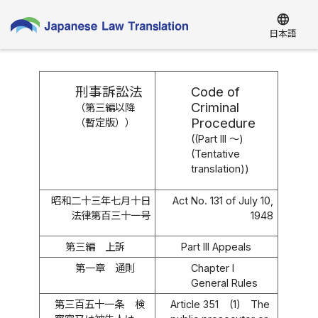
language
日本語
刑事訴訟法
Code of
Criminal
（第三編以降
Procedure
（暫定版））
((Part III ～)
(Tentative
translation))
昭和二十三年七月十日
Act No. 131 of July 10,
法律第百三十一号
1948
第三編 上訴
Part III Appeals
第一章 通則
Chapter I
General Rules
第三百五十一条
検
Article 351
(1)
The