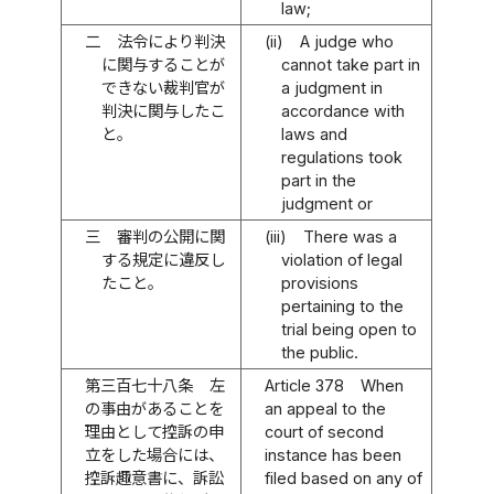
law;
二
法令により判決
(ii)
A judge who
に関与することが
cannot take part in
できない裁判官が
a judgment in
判決に関与したこ
accordance with
と。
laws and
regulations took
part in the
judgment or
三
審判の公開に関
(iii)
There was a
する規定に違反し
violation of legal
たこと。
provisions
pertaining to the
trial being open to
the public.
第三百七十八条
左
Article 378
When
の事由があることを
an appeal to the
理由として控訴の申
court of second
立をした場合には、
instance has been
控訴趣意書に、訴訟
filed based on any of