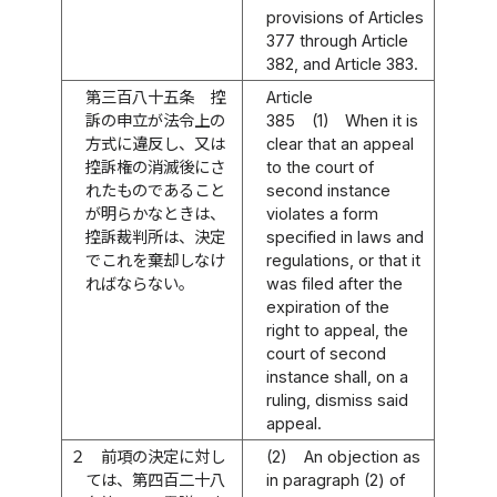
provisions of Articles
377 through Article
382, and Article 383.
第三百八十五条
控
Article
訴の申立が法令上の
385
(1)
When it is
方式に違反し、又は
clear that an appeal
控訴権の消滅後にさ
to the court of
れたものであること
second instance
が明らかなときは、
violates a form
控訴裁判所は、決定
specified in laws and
でこれを棄却しなけ
regulations, or that it
ればならない。
was filed after the
expiration of the
right to appeal, the
court of second
instance shall, on a
ruling, dismiss said
appeal.
２
前項の決定に対し
(2)
An objection as
ては、第四百二十八
in paragraph (2) of