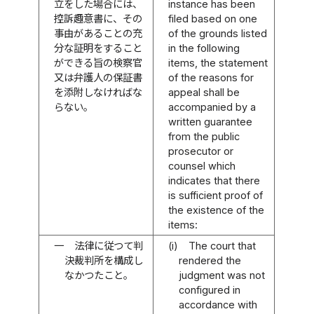
立をした場合には、
instance has been
控訴趣意書に、その
filed based on one
事由があることの充
of the grounds listed
分な証明をすること
in the following
ができる旨の検察官
items, the statement
又は弁護人の保証書
of the reasons for
を添附しなければな
appeal shall be
らない。
accompanied by a
written guarantee
from the public
prosecutor or
counsel which
indicates that there
is sufficient proof of
the existence of the
items:
一
法律に従つて判
(i)
The court that
決裁判所を構成し
rendered the
なかつたこと。
judgment was not
configured in
accordance with