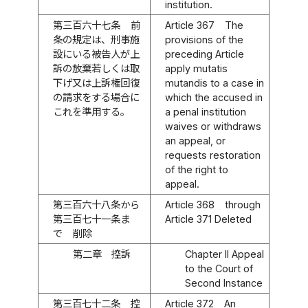
institution.
第三百六十七条
前
Article 367
The
条の規定は、刑事施
provisions of the
設にいる被告人が上
preceding Article
訴の放棄若しくは取
apply mutatis
下げ又は上訴権回復
mutandis to a case in
の請求をする場合に
which the accused in
これを準用する。
a penal institution
waives or withdraws
an appeal, or
requests restoration
of the right to
appeal.
第三百六十八条から
Article 368
through
第三百七十一条ま
Article 371 Deleted
で
削除
第二章 控訴
Chapter II Appeal
to the Court of
Second Instance
第三百七十二条
控
Article 372
An