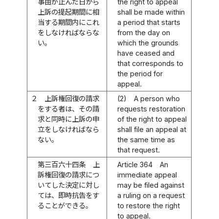
事由が止んだ日から
the right to appeal
上訴の提起期間に相
shall be made within
当する期間内にこれ
a period that starts
をしなければならな
from the day on
い。
which the grounds
have ceased and
that corresponds to
the period for
appeal.
２
上訴権回復の請求
(2)
A person who
をする者は、その請
requests restoration
求と同時に上訴の申
of the right to appeal
立をしなければなら
shall file an appeal at
ない。
the same time as
that request.
第三百六十四条
上
Article 364
An
訴権回復の請求につ
immediate appeal
いてした決定に対し
may be filed against
ては、即時抗告をす
a ruling on a request
ることができる。
to restore the right
to appeal.