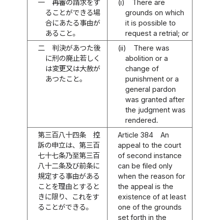
一
再審の請求をす
(i)
There are
ることができる場
grounds on which
合にあたる事由が
it is possible to
あること。
request a retrial; or
二
判決があつた後
(ii)
There was
に刑の廃止若しく
abolition or a
は変更又は大赦が
change of
あつたこと。
punishment or a
general pardon
was granted after
the judgment was
rendered.
第三百八十四条
控
Article 384
An
訴の申立は、第三百
appeal to the court
七十七条乃至第三百
of second instance
八十二条及び前条に
can be filed only
規定する事由がある
when the reason for
ことを理由とすると
the appeal is the
きに限り、これをす
existence of at least
ることができる。
one of the grounds
set forth in the