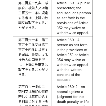
第三百五十九条
検
Article 359
A public
察官、被告人又は第
prosecutor, the
三百五十二条に規定
accused, or a person
する者は、上訴の放
as set forth in the
棄又は取下をするこ
provisions of Article
とができる。
352 may waive or
withdraw an appeal.
第三百六十条
第三
Article 360
A
百五十三条又は第三
person as set forth
百五十四条に規定す
in the provisions of
る者は、書面による
Article 353 or Article
被告人の同意を得
354 may waive or
て、上訴の放棄又は
withdraw an appeal
取下をすることがで
with the written
きる。
consent of the
accused.
第三百六十条の二
Article 360-2
An
死刑又は無期の懲役
appeal against a
若しくは禁錮に処す
judgment for the
る判決に対する上訴
death penalty or life