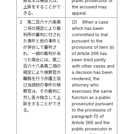
察官又は被告人は、
public prosecutor or
上訴をすることがで
the accused may
きる。
appeal.
２
第二百六十六条第
(2)
When a case
二号の規定により裁
which has been
判所の審判に付され
committed to trial
た事件と他の事件と
pursuant to the
が併合して審判さ
provisions of item (ii)
れ、一個の裁判があ
of Article 266 has
つた場合には、第二
been tried jointly
百六十八条第二項の
with other cases and
規定により検察官の
a decision has been
職務を行う弁護士及
rendered, the
び当該他の事件の検
attorney who
察官は、その裁判に
exercises the same
対し各々独立して上
function as a public
訴をすることができ
prosecutor pursuant
る。
to the provisions of
paragraph (1) of
Article 266 and the
public prosecutor in