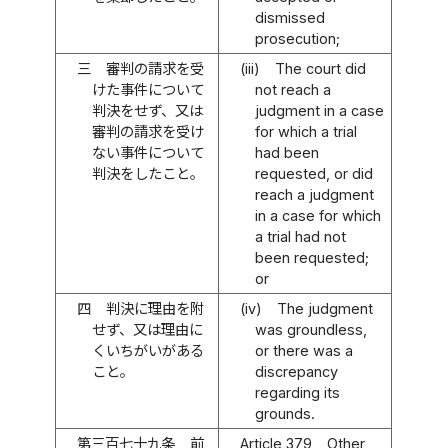
dismissed
prosecution;
三
審判の請求を受
(iii)
The court did
けた事件について
not reach a
判決をせず、又は
judgment in a case
審判の請求を受け
for which a trial
ない事件について
had been
判決をしたこと。
requested, or did
reach a judgment
in a case for which
a trial had not
been requested;
or
四
判決に理由を附
(iv)
The judgment
せず、又は理由に
was groundless,
くいちがいがある
or there was a
こと。
discrepancy
regarding its
grounds.
第三百七十九条
前
Article 379
Other