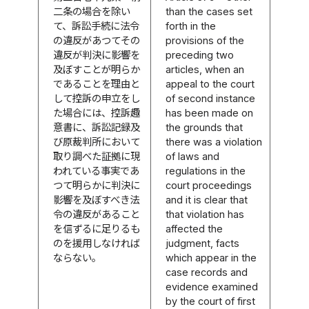
二条の場合を除い
than the cases set
て、訴訟手続に法令
forth in the
の違反があつてその
provisions of the
違反が判決に影響を
preceding two
及ぼすことが明らか
articles, when an
であることを理由と
appeal to the court
して控訴の申立をし
of second instance
た場合には、控訴趣
has been made on
意書に、訴訟記録及
the grounds that
び原裁判所において
there was a violation
取り調べた証拠に現
of laws and
われている事実であ
regulations in the
つて明らかに判決に
court proceedings
影響を及ぼすべき法
and it is clear that
令の違反があること
that violation has
を信ずるに足りるも
affected the
のを援用しなければ
judgment, facts
ならない。
which appear in the
case records and
evidence examined
by the court of first