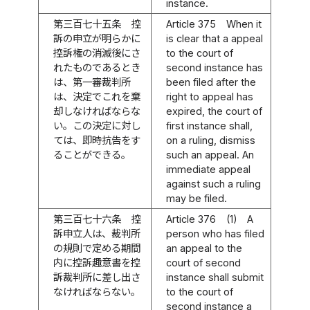
instance.
第三百七十五条
控
Article 375
When it
訴の申立が明らかに
is clear that a appeal
控訴権の消滅後にさ
to the court of
れたものであるとき
second instance has
は、第一審裁判所
been filed after the
は、決定でこれを棄
right to appeal has
却しなければならな
expired, the court of
い。この決定に対し
first instance shall,
ては、即時抗告をす
on a ruling, dismiss
ることができる。
such an appeal. An
immediate appeal
against such a ruling
may be filed.
第三百七十六条
控
Article 376
(1)
A
訴申立人は、裁判所
person who has filed
の規則で定める期間
an appeal to the
内に控訴趣意書を控
court of second
訴裁判所に差し出さ
instance shall submit
なければならない。
to the court of
second instance a