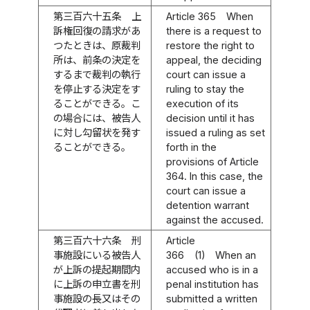
第三百六十五条
上
Article 365
When
訴権回復の請求があ
there is a request to
つたときは、原裁判
restore the right to
所は、前条の決定を
appeal, the deciding
するまで裁判の執行
court can issue a
を停止する決定をす
ruling to stay the
ることができる。こ
execution of its
の場合には、被告人
decision until it has
に対し勾留状を発す
issued a ruling as set
ることができる。
forth in the
provisions of Article
364. In this case, the
court can issue a
detention warrant
against the accused.
第三百六十六条
刑
Article
事施設にいる被告人
366
(1)
When an
が上訴の提起期間内
accused who is in a
に上訴の申立書を刑
penal institution has
事施設の長又はその
submitted a written