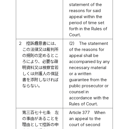
statement of the
reasons for said
appeal within the
period of time set
forth in the Rules of
Court.
２
控訴趣意書には、
(2)
The statement
この法律又は裁判所
of the reasons for
の規則の定めるとこ
appeal shall be
ろにより、必要な疎
accompanied by any
明資料又は検察官若
necessary material
しくは弁護人の保証
or a written
書を添附しなければ
guarantee from the
ならない。
public prosecutor or
counsel in
accordance with the
Rules of Court.
第三百七十七条
左
Article 377
When
の事由があることを
an appeal to the
理由として控訴の申
court of second