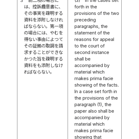
３
前二項の場合に
(3)
In the cases set
は、控訴趣意書に、
forth in the
その事実を疎明する
provisions of the two
資料を添附しなけれ
preceding
ばならない。第一項
paragraphs, the
の場合には、やむを
statement of the
得ない事由によつて
reasons for appeal
その証拠の取調を請
to the court of
求することができな
second instance
かつた旨を疎明する
shall be
資料をも添附しなけ
accompanied by
ればならない。
material which
makes prima facie
showing of the facts.
In a case set forth in
the provisions of the
paragraph (1), the
paper also shall be
accompanied by
material which
makes prima facie
showing that