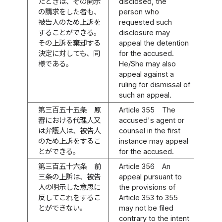
たときは、その開示
disclosed, the
の請求をした者も、
person who
被告人のため上訴を
requested such
することができる。
disclosure may
その上訴を棄却する
appeal the detention
決定に対しても、同
for the accused.
様である。
He/She may also
appeal against a
ruling for dismissal of
such an appeal.
第三百五十五条
原
Article 355
The
審における代理人又
accused's agent or
は弁護人は、被告人
counsel in the first
のため上訴をするこ
instance may appeal
とができる。
for the accused.
第三百五十六条
前
Article 356
An
三条の上訴は、被告
appeal pursuant to
人の明示した意思に
the provisions of
反してこれをするこ
Article 353 to 355
とができない。
may not be filed
contrary to the intent