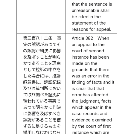
that the sentence is
unreasonable shall
be cited in the
statement of the
reasons for appeal.
第三百八十二条
事
Article 382
When
実の誤認があつてそ
an appeal to the
の誤認が判決に影響
court of second
を及ぼすことが明ら
instance has been
かであることを理由
made on the
として控訴の申立を
grounds that there
した場合には、控訴
was an error in the
趣意書に、訴訟記録
finding of facts and it
及び原裁判所におい
is clear that that
て取り調べた証拠に
error has affected
現われている事実で
the judgment, facts
あつて明らかに判決
which appear in the
に影響を及ぼすべき
case records and
誤認があることを信
evidence examined
ずるに足りるものを
by the court of first
援用しなければなら
instance which are