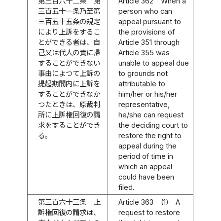
第三百六十二条
第
Article 362
When a
三百五十一条乃至第
person who can
三百五十五条の規定
appeal pursuant to
により上訴をするこ
the provisions of
とができる者は、自
Article 351 through
己又は代人の責に帰
Article 355 was
することができない
unable to appeal due
事由によつて上訴の
to grounds not
提起期間内に上訴を
attributable to
することができなか
him/her or his/her
つたときは、原裁判
representative,
所に上訴権回復の請
he/she can request
求をすることができ
the deciding court to
る。
restore the right to
appeal during the
period of time in
which an appeal
could have been
filed.
第三百六十三条
上
Article 363
(1)
A
訴権回復の請求は、
request to restore