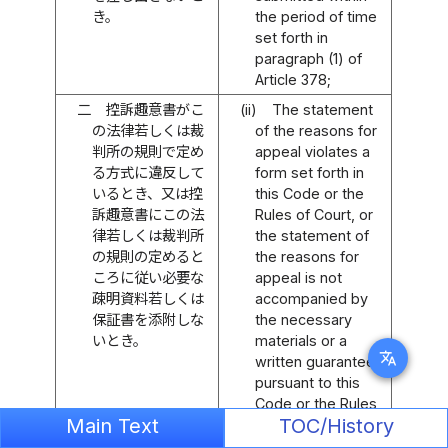
き。
the period of time
set forth in
paragraph (1) of
Article 378;
二
控訴趣意書がこ
(ii)
The statement
の法律若しくは裁
of the reasons for
判所の規則で定め
appeal violates a
る方式に違反して
form set forth in
いるとき、又は控
this Code or the
訴趣意書にこの法
Rules of Court, or
律若しくは裁判所
the statement of
の規則の定めると
the reasons for
ころに従い必要な
appeal is not
疎明資料若しくは
accompanied by
保証書を添附しな
the necessary
いとき。
materials or a
translate
written guarantee
pursuant to this
Code or the Rules
Main Text
TOC/History
of Court; or