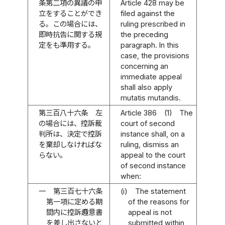
条第二項の異議の申
Article 428 may be
立をすることができ
filed against the
る。この場合には、
ruling prescribed in
即時抗告に関する規
the preceding
定をも準用する。
paragraph. In this
case, the provisions
concerning an
immediate appeal
shall also apply
mutatis mutandis.
第三百八十六条
左
Article 386
(1)
The
の場合には、控訴裁
court of second
判所は、決定で控訴
instance shall, on a
を棄却しなければな
ruling, dismiss an
らない。
appeal to the court
of second instance
when:
一
第三百七十六条
(i)
The statement
第一項に定める期
of the reasons for
間内に控訴趣意書
appeal is not
を差し出さないと
submitted within