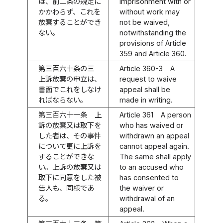
は、前二条の規定に
imprisonment with or
かかわらず、これを
without work may
放棄することができ
not be waived,
ない。
notwithstanding the
provisions of Article
359 and Article 360.
第三百六十条の三
Article 360-3
A
上訴放棄の申立は、
request to waive
書面でこれをしなけ
appeal shall be
ればならない。
made in writing.
第三百六十一条
上
Article 361
A person
訴の放棄又は取下を
who has waived or
した者は、その事件
withdrawn an appeal
について更に上訴を
cannot appeal again.
することができな
The same shall apply
い。上訴の放棄又は
to an accused who
取下に同意をした被
has consented to
告人も、同様であ
the waiver or
る。
withdrawal of an
appeal.