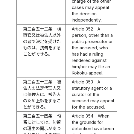
charge of the other
cases may appeal
the decision
independently.
第三百五十二条
検
Article 352
A
察官又は被告人以外
person, other than a
の者で決定を受けた
public prosecutor or
ものは、抗告をする
the accused, who
ことができる。
has had a ruling
rendered against
him/her may file an
Kokoku-appeal.
第三百五十三条
被
Article 353
A
告人の法定代理人又
statutory agent or a
は保佐人は、被告人
curator of the
のため上訴をするこ
accused may appeal
とができる。
for the accused.
第三百五十四条
勾
Article 354
When
留に対しては、勾留
the grounds for
の理由の開示があつ
detention have been