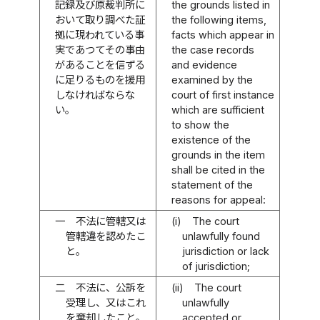
記録及び原裁判所に
the grounds listed in
おいて取り調べた証
the following items,
拠に現われている事
facts which appear in
実であつてその事由
the case records
があることを信ずる
and evidence
に足りるものを援用
examined by the
しなければならな
court of first instance
い。
which are sufficient
to show the
existence of the
grounds in the item
shall be cited in the
statement of the
reasons for appeal:
一
不法に管轄又は
(i)
The court
管轄違を認めたこ
unlawfully found
と。
jurisdiction or lack
of jurisdiction;
二
不法に、公訴を
(ii)
The court
受理し、又はこれ
unlawfully
を棄却したこと。
accepted or