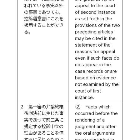
われている事実以外
appeal to the court
の事実であつても、
of second instance
控訴趣意書にこれを
as set forth in the
援用することができ
provisions of the two
る。
preceding articles
may be cited in the
statement of the
reasons for appeal
even if such facts do
not appear in the
case records or are
based on evidence
not examined by the
court of first
instance.
２
第一審の弁論終結
(2)
Facts which
後判決前に生じた事
occurred before the
実であつて前二条に
rendering of a
規定する控訴申立の
judgment and after
理由があることを信
the oral arguments
ずるに足りるものに
were concluded in