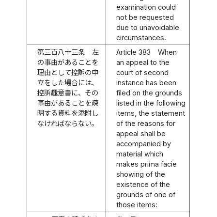
examination could
not be requested
due to unavoidable
circumstances.
第三百八十三条
左
Article 383
When
の事由があることを
an appeal to the
理由として控訴の申
court of second
立をした場合には、
instance has been
控訴趣意書に、その
filed on the grounds
事由があることを疎
listed in the following
明する資料を添附し
items, the statement
なければならない。
of the reasons for
appeal shall be
accompanied by
material which
makes prima facie
showing of the
existence of the
grounds of one of
those items: