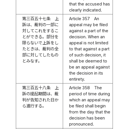
that the accused has
clearly indicated.
第三百五十七条
上
Article 357
An
訴は、裁判の一部に
appeal may be filed
対してこれをするこ
against a part of the
とができる。部分を
decision. When an
限らないで上訴をし
appeal is not limited
たときは、裁判の全
to that against a part
部に対してしたもの
of such decision, it
とみなす。
shall be deemed to
be an appeal against
the decision in its
entirety.
第三百五十八条
上
Article 358
The
訴の提起期間は、裁
period of time during
判が告知された日か
which an appeal may
ら進行する。
be filed shall begin
from the day that the
decision has been
pronounced.