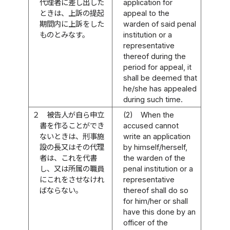
代理者に差し出した
application for
ときは、上訴の提起
appeal to the
期間内に上訴をした
warden of said penal
ものとみなす。
institution or a
representative
thereof during the
period for appeal, it
shall be deemed that
he/she has appealed
during such time.
２
被告人が自ら申立
(2)
When the
書を作ることができ
accused cannot
ないときは、刑事施
write an application
設の長又はその代理
by himself/herself,
者は、これを代書
the warden of the
し、又は所属の職員
penal institution or a
にこれをさせなけれ
representative
ばならない。
thereof shall do so
for him/her or shall
have this done by an
officer of the