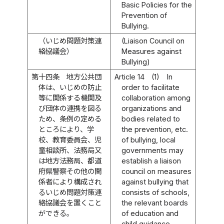
Basic Policies for the
Prevention of
Bullying.
（いじめ問題対策連
(Liaison Council on
絡協議会）
Measures against
Bullying)
第十四条
地方公共団
Article 14
(1)
In
体は、いじめの防止
order to facilitate
等に関係する機関及
collaboration among
び団体の連携を図る
organizations and
ため、条例の定める
bodies related to
ところにより、学
the prevention, etc.
校、教育委員会、児
of bullying, local
童相談所、法務局又
governments may
は地方法務局、都道
establish a liaison
府県警察その他の関
council on measures
係者により構成され
against bullying that
るいじめ問題対策連
consists of schools,
絡協議会を置くこと
the relevant boards
ができる。
of education and
child guidance