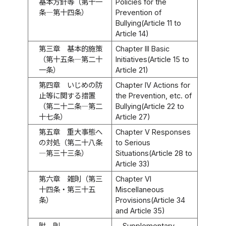
基本方針等（第十一
Policies for the
条―第十四条）
Prevention of
Bullying(Article 11 to
Article 14)
第三章 基本的施策
Chapter III Basic
（第十五条―第二十
Initiatives(Article 15 to
一条）
Article 21)
第四章 いじめの防
Chapter IV Actions for
止等に関する措置
the Prevention, etc. of
（第二十二条―第二
Bullying(Article 22 to
十七条）
Article 27)
第五章 重大事態へ
Chapter V Responses
の対処（第二十八条
to Serious
―第三十三条）
Situations(Article 28 to
Article 33)
第六章 雑則（第三
Chapter VI
十四条・第三十五
Miscellaneous
条）
Provisions(Article 34
and Article 35)
附 則
Supplementary