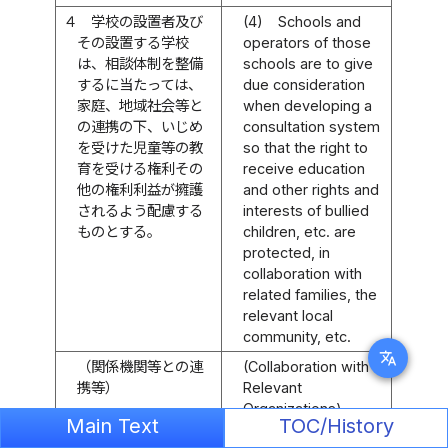
４
学校の設置者及び
(4)
Schools and
その設置する学校
operators of those
は、相談体制を整備
schools are to give
するに当たっては、
due consideration
家庭、地域社会等と
when developing a
の連携の下、いじめ
consultation system
を受けた児童等の教
so that the right to
育を受ける権利その
receive education
他の権利利益が擁護
and other rights and
されるよう配慮する
interests of bullied
ものとする。
children, etc. are
protected, in
collaboration with
related families, the
relevant local
community, etc.
translate
（関係機関等との連
(Collaboration with
携等）
Relevant
Organizations)
Main Text
TOC/History
第十七条
国及び地方
Article 17
The