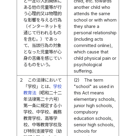
と一定の人的関係に
child, etc. towards
ある他の児童等が行
another child who
う心理的又は物理的
attends the same
な影響を与える行為
school or with whom
（インターネットを
they share a
通じて行われるもの
personal relationship
を含む。）であっ
(including acts
て、当該行為の対象
committed online),
となった児童等が心
which cause that
身の苦痛を感じてい
child physical pain or
るものをいう。
psychological
suffering.
２
この法律において
(2)
The term
「学校」とは、
学校
"school" as used in
教育法
（昭和二十二
this Act means
年法律第二十六号）
elementary schools,
第一条に規定する小
junior high schools,
学校、中学校、義務
compulsory
教育学校、高等学
education schools,
校、中等教育学校及
senior high schools,
び特別支援学校（幼
schools for