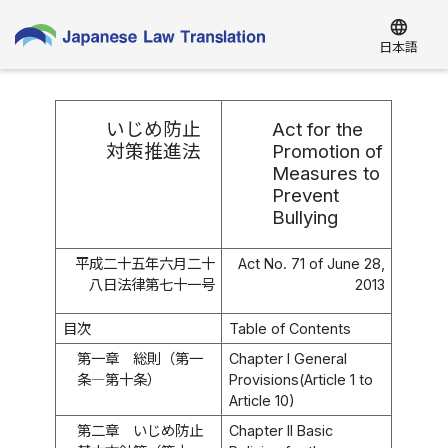
language
日本語
いじめ防止
Act for the
対策推進法
Promotion of
Measures to
Prevent
Bullying
平成二十五年六月二十
Act No. 71 of June 28,
八日法律第七十一号
2013
目次
Table of Contents
第一章 総則（第一
Chapter I General
条―第十条）
Provisions(Article 1 to
Article 10)
第二章 いじめ防止
Chapter II Basic