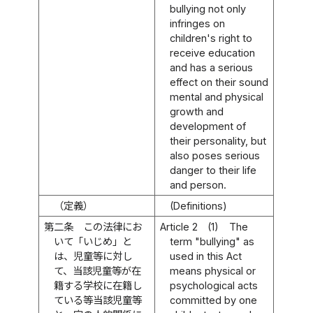
bullying not only
infringes on
children's right to
receive education
and has a serious
effect on their sound
mental and physical
growth and
development of
their personality, but
also poses serious
danger to their life
and person.
（定義）
(Definitions)
第二条
この法律にお
Article 2
(1)
The
いて「いじめ」と
term "bullying" as
は、児童等に対し
used in this Act
て、当該児童等が在
means physical or
籍する学校に在籍し
psychological acts
ている等当該児童等
committed by one