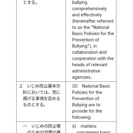
とする。
bullying
comprehensively
and effectively
(hereinafter referred
to as the "National
Basic Policies for the
Prevention of
Bullying"), in
collaboration and
cooperation with the
heads of relevant
administrative
agencies.
２
いじめ防止基本方
(2)
National Basic
針においては、次に
Policies for the
掲げる事項を定める
Prevention of
ものとする。
Bullying are to
provide for the
following:
一
いじめの防止等
(i)
matters
のための対策の基
concerning basic