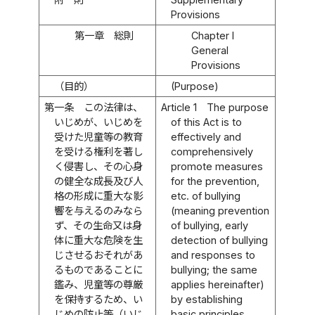
Provisions
第一章 総則
Chapter I
General
Provisions
（目的）
(Purpose)
第一条
この法律は、
Article 1
The purpose
いじめが、いじめを
of this Act is to
受けた児童等の教育
effectively and
を受ける権利を著し
comprehensively
く侵害し、その心身
promote measures
の健全な成長及び人
for the prevention,
格の形成に重大な影
etc. of bullying
響を与えるのみなら
(meaning prevention
ず、その生命又は身
of bullying, early
体に重大な危険を生
detection of bullying
じさせるおそれがあ
and responses to
るものであることに
bullying; the same
鑑み、児童等の尊厳
applies hereinafter)
を保持するため、い
by establishing
じめの防止等（いじ
basic principles