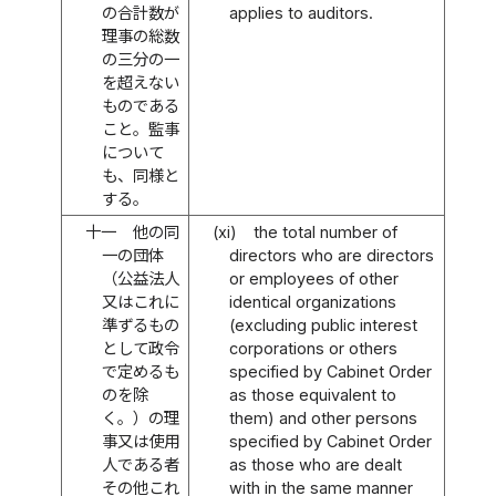
の合計数が
applies to auditors.
理事の総数
の三分の一
を超えない
ものである
こと。監事
について
も、同様と
する。
十一
他の同
(xi)
the total number of
一の団体
directors who are directors
（公益法人
or employees of other
又はこれに
identical organizations
準ずるもの
(excluding public interest
として政令
corporations or others
で定めるも
specified by Cabinet Order
のを除
as those equivalent to
く。）の理
them) and other persons
事又は使用
specified by Cabinet Order
人である者
as those who are dealt
その他これ
with in the same manner