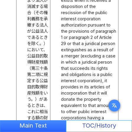
より法人が
exists when it receives a
消滅する場
disposition of the
合（その権
rescission of the public
利義務を承
interest corporation
継する法人
authorization pursuant to
が公益法人
the provisions of paragraph
であるとき
1 or paragraph 2 of Article
を除く。）
29 or that a juridical person
において、
extinguishes as a result of
公益目的取
a merger (excluding a case
得財産残額
in which a juridical person
（第三十条
that succeeds its rights
第二項に規
and obligations is a public
定する公益
interest corporation), it
目的取得財
provides in its articles of
産残額をい
incorporation that it will
う。）があ
donate the property
translate
るときは、
equivalent to that amount
これに相当
to other public interest
する額の財
corporations having a
産を当該公
similar purpose of business
Main Text
TOC/History
益認定の取
or juridical persons listed