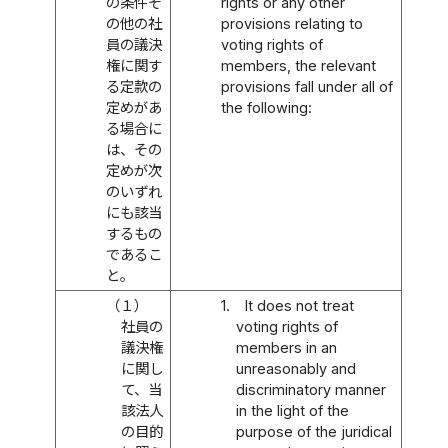
の条件そ
rights or any other
の他の社
provisions relating to
員の議決
voting rights of
権に関す
members, the relevant
る定款の
provisions fall under all of
定めがあ
the following:
る場合に
は、その
定めが次
のいずれ
にも該当
するもの
であるこ
と。
（１）
1.
It does not treat
社員の
voting rights of
議決権
members in an
に関し
unreasonably and
て、当
discriminatory manner
該法人
in the light of the
の目的
purpose of the juridical