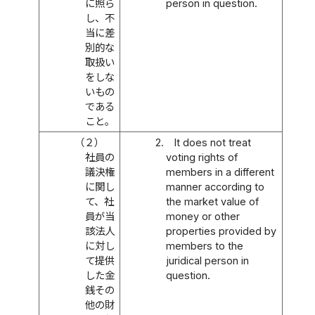
に照ら
person in question.
し、不
当に差
別的な
取扱い
をしな
いもの
である
こと。
（２）
2.
It does not treat
社員の
voting rights of
議決権
members in a different
に関し
manner according to
て、社
the market value of
員が当
money or other
該法人
properties provided by
に対し
members to the
て提供
juridical person in
した金
question.
銭その
他の財