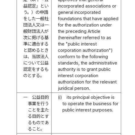
益認定」とい
incorporated associations or
う。）の申請
general incorporated
をした一般社
foundations that have applied
団法人又は一
for the authorization under
般財団法人が
the preceding Article
次に掲げる基
(hereinafter referred to as
準に適合する
the "public interest
と認めるとき
corporation authorization")
は、当該法人
conform to the following
について公益
standards, the administrative
認定をするも
authority is to grant public
のとする。
interest corporation
authorization for the relevant
juridical person.
一
公益目的
(i)
its principal objective is
事業を行う
to operate the business for
ことを主た
public interest purposes.
る目的とす
るものであ
ること。