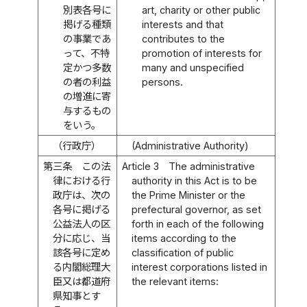
別表各号に
art, charity or other public
掲げる種類
interests and that
の事業であ
contributes to the
って、不特
promotion of interests for
定かつ多数
many and unspecified
の者の利益
persons.
の増進に寄
与するもの
をいう。
（行政庁）
(Administrative Authority)
第三条
この法
Article 3
The administrative
律における行
authority in this Act is to be
政庁は、次の
the Prime Minister or the
各号に掲げる
prefectural governor, as set
公益法人の区
forth in each of the following
分に応じ、当
items according to the
該各号に定め
classification of public
る内閣総理大
interest corporations listed in
臣又は都道府
the relevant items:
県知事とす