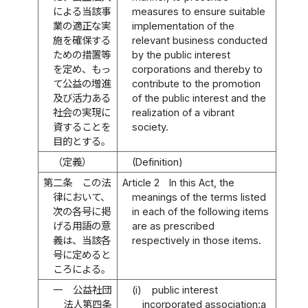
による当該事
measures to ensure suitable
業の適正な実
implementation of the
施を確保する
relevant business conducted
ための措置等
by the public interest
を定め、もっ
corporations and thereby to
て公益の増進
contribute to the promotion
及び活力ある
of the public interest and the
社会の実現に
realization of a vibrant
資することを
society.
目的とする。
（定義）
(Definition)
第二条
この法
Article 2
In this Act, the
律において、
meanings of the terms listed
次の各号に掲
in each of the following items
げる用語の意
are as prescribed
義は、当該各
respectively in those items.
号に定めると
ころによる。
一
公益社団
(i)
public interest
法人第四条
incorporated association:a