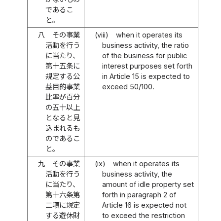
であるこ
と。
八
その事業
(viii)
when it operates its
活動を行う
business activity, the ratio
に当たり、
of the business for public
第十五条に
interest purposes set forth
規定する公
in Article 15 is expected to
益目的事業
exceed 50/100.
比率が百分
の五十以上
となると見
込まれるも
のであるこ
と。
九
その事業
(ix)
when it operates its
活動を行う
business activity, the
に当たり、
amount of idle property set
第十六条第
forth in paragraph 2 of
二項に規定
Article 16 is expected not
する遊休財
to exceed the restriction