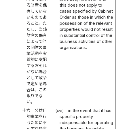
る財産を保
this does not apply to
有していな
cases specified by Cabinet
いものであ
Order as those in which the
ること。た
possession of the relevant
だし、当該
properties would not result
財産の保有
in substantial control of the
によって他
business activities of other
の団体の事
organizations.
業活動を実
質的に支配
するおそれ
がない場合
として政令
で定める場
合は、この
限りでな
い。
十六
公益目
(xvi)
in the event that it has
的事業を行
specific property
うために不
indispensable for operating
可欠な特定
the business for public