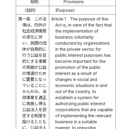
総則
Provisions
（目的）
(Purpose)
第一条
この法
Article 1
The purpose of this
律は、内外の
Act is, in view of the fact that
社会経済情勢
the implementation of
の変化に伴
business voluntarily
い、民間の団
conducted by organizations
体が自発的に
in the private sector for
行う公益を目
public interest purposes has
的とする事業
become important for the
の実施が公益
promotion of the public
の増進のため
interest as a result of
に重要となっ
changes in social and
ていることに
economic situations in and
かんがみ、当
out of the country, to
該事業を適正
establish a system for
に実施し得る
authorizing public interest
公益法人を認
corporations that are capable
定する制度を
of implementing the relevant
設けるととも
business in a suitable
に、公益法人
manner, to prescribe