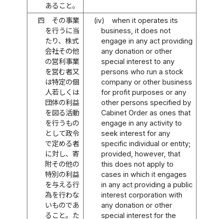
あること。
四
その事業
(iv)
when it operates its
を行うに当
business, it does not
たり、株式
engage in any act providing
会社その他
any donation or other
の営利事業
special interest to any
を営む者又
persons who run a stock
は特定の個
company or other business
人若しくは
for profit purposes or any
団体の利益
other persons specified by
を図る活動
Cabinet Order as ones that
を行うもの
engage in any activity to
として政令
seek interest for any
で定める者
specific individual or entity;
に対し、寄
provided, however, that
附その他の
this does not apply to
特別の利益
cases in which it engages
を与える行
in any act providing a public
為を行わな
interest corporation with
いものであ
any donation or other
ること。た
special interest for the