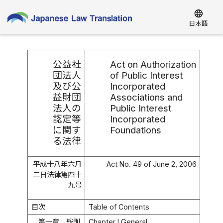
language
日本語
公益社
Act on Authorization
団法人
of Public Interest
及び公
Incorporated
益財団
Associations and
法人の
Public Interest
認定等
Incorporated
に関す
Foundations
る法律
平成十八年六月
Act No. 49 of June 2, 2006
二日法律第四十
九号
目次
Table of Contents
第一章 総則
Chapter I General