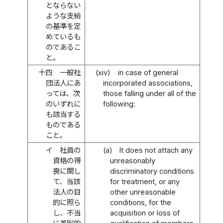
とならない
ような支給
の基準を定
めているも
のであるこ
と。
十四
一般社
(xiv)
in case of general
団法人にあ
incorporated associations,
っては、次
those falling under all of the
のいずれに
following:
も該当する
ものである
こと。
イ
社員の
(a)
It does not attach any
資格の得
unreasonably
喪に関し
discriminatory conditions
て、当該
for treatment, or any
法人の目
other unreasonable
的に照ら
conditions, for the
し、不当
acquisition or loss of