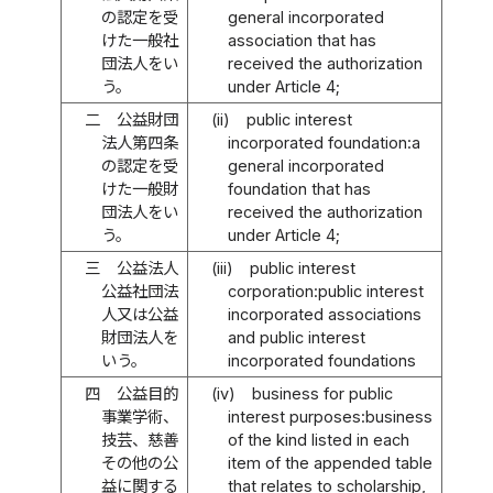
の認定を受
general incorporated
けた一般社
association that has
団法人をい
received the authorization
う。
under Article 4;
二
公益財団
(ii)
public interest
法人第四条
incorporated foundation:a
の認定を受
general incorporated
けた一般財
foundation that has
団法人をい
received the authorization
う。
under Article 4;
三
公益法人
(iii)
public interest
公益社団法
corporation:public interest
人又は公益
incorporated associations
財団法人を
and public interest
いう。
incorporated foundations
四
公益目的
(iv)
business for public
事業学術、
interest purposes:business
技芸、慈善
of the kind listed in each
その他の公
item of the appended table
益に関する
that relates to scholarship,