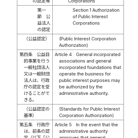
の認定等
Corporations
第一
Section 1 Authorization
節 公
of Public Interest
益法人
Corporations
の認定
（公益認定）
(Public Interest Corporation
Authorization)
第四条
公益目
Article 4
General incorporated
的事業を行う
associations and general
一般社団法人
incorporated foundations that
又は一般財団
operate the business for
法人は、行政
public interest purposes may
庁の認定を受
be authorized by the
けることがで
administrative authority.
きる。
（公益認定の
(Standards for Public Interest
基準）
Corporation Authorization)
第五条
行政庁
Article 5
In the event that the
は、前条の認
administrative authority
定（以下「公
approves that general