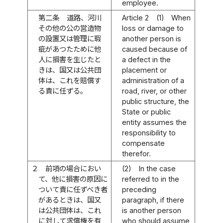
employee.
第二条
道路、河川
Article 2
(1)
When
その他の公の営造物
loss or damage to
の設置又は管理に瑕
another person is
疵があつたために他
caused because of
人に損害を生じたと
a defect in the
きは、国又は公共団
placement or
体は、これを賠償す
administration of a
る責に任ずる。
road, river, or other
public structure, the
State or public
entity assumes the
responsibility to
compensate
therefor.
２
前項の場合におい
(2)
In the case
て、他に損害の原因に
referred to in the
ついて責に任ずべき者
preceding
があるときは、国又
paragraph, if there
は公共団体は、これ
is another person
に対して求償権を有
who should assume