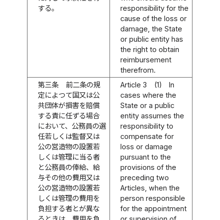
する。
responsibility for the
cause of the loss or
damage, the State
or public entity has
the right to obtain
reimbursement
therefrom.
第三条
前二条の規
Article 3
(1)
In
定によつて国又は公
cases where the
共団体が損害を賠償
State or a public
する責に任ずる場合
entity assumes the
において、公務員の選
responsibility to
任若しくは監督又は
compensate for
公の営造物の設置若
loss or damage
しくは管理に当る者
pursuant to the
と公務員の俸給、給
provisions of the
与その他の費用又は
preceding two
公の営造物の設置若
Articles, when the
しくは管理の費用を
person responsible
負担する者とが異な
for the appointment
るときは、費用を負
or supervision of