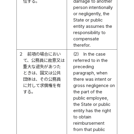
任ずる。
damage to another
person intentionally
or negligently, the
State or public
entity assumes the
responsibility to
compensate
therefor.
２
前項の場合におい
(2)
In the case
て、公務員に故意又は
referred to in the
重大な過失があつた
preceding
ときは、国又は公共
paragraph, when
団体は、その公務員
there was intent or
に対して求償権を有
gross negligence on
する。
the part of the
public employee,
the State or public
entity has the right
to obtain
reimbursement
from that public