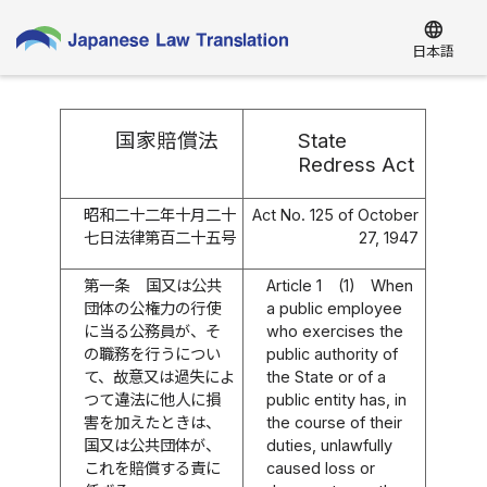
language
日本語
国家賠償法
State
Redress Act
昭和二十二年十月二十
Act No. 125 of October
七日法律第百二十五号
27, 1947
第一条
国又は公共
Article 1
(1)
When
団体の公権力の行使
a public employee
に当る公務員が、そ
who exercises the
の職務を行うについ
public authority of
て、故意又は過失によ
the State or of a
つて違法に他人に損
public entity has, in
害を加えたときは、
the course of their
国又は公共団体が、
duties, unlawfully
これを賠償する責に
caused loss or