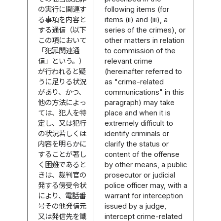
の実行に関連す
following items (for
る事項を内容と
items (ii) and (iii), a
する通信（以下
series of the crimes), or
この項において
other matters in relation
「犯罪関連通
to commission of the
信」という。）
relevant crime
が行われると疑
(hereinafter referred to
うに足りる状況
as "crime-related
があり、かつ、
communications" in this
他の方法によっ
paragraph) may take
ては、犯人を特
place and when it is
定し、又は犯行
extremely difficult to
の状況若しくは
identify criminals or
内容を明らかに
clarify the status or
することが著し
content of the offense
く困難であると
by other means, a public
きは、裁判官の
prosecutor or judicial
発する傍受令状
police officer may, with a
により、電話番
warrant for interception
号その他発信元
issued by a judge,
又は発信先を識
intercept crime-related