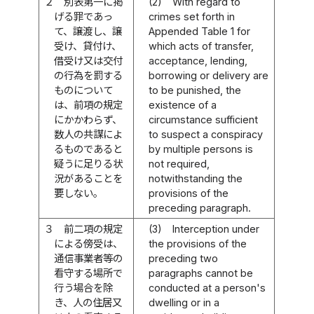
２
別表第一に掲
(2)
With regard to
げる罪であっ
crimes set forth in
て、譲渡し、譲
Appended Table 1 for
受け、貸付け、
which acts of transfer,
借受け又は交付
acceptance, lending,
の行為を罰する
borrowing or delivery are
ものについて
to be punished, the
は、前項の規定
existence of a
にかかわらず、
circumstance sufficient
数人の共謀によ
to suspect a conspiracy
るものであると
by multiple persons is
疑うに足りる状
not required,
況があることを
notwithstanding the
要しない。
provisions of the
preceding paragraph.
３
前二項の規定
(3)
Interception under
による傍受は、
the provisions of the
通信事業者等の
preceding two
看守する場所で
paragraphs cannot be
行う場合を除
conducted at a person's
き、人の住居又
dwelling or in a