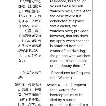
は人の看守する
residence, building, or
邸宅、建造物若
vessel that a person
しくは船舶内に
watches over, except for
おいては、これ
the case where it is
をすることがで
conducted at a place
きない。ただ
that a carrier, etc.
し、住居主若し
watches over; provided,
くは看守者又は
however, that this does
これらの者に代
not apply when consent
わるべき者の承
is obtained from the
諾がある場合
owner of the dwelling,
は、この限りで
the person who watches
ない。
over the relevant place
or the deputy thereof.
（令状請求の手
(Procedures for Request
続）
for a Warrant)
第四条
傍受令状
Article 4
(1)
A request
の請求は、検察
for a warrant for
官（検事総長が
interception must be
指定する検事に
filed by a public
限る。以下この
prosecutor (limited to a