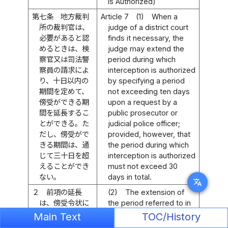
is Authorized)
第七条
地方裁判
Article 7
(1)
When a
所の裁判官は、
judge of a district court
必要があると認
finds it necessary, the
めるときは、検
judge may extend the
察官又は司法警
period during which
察員の請求によ
interception is authorized
り、十日以内の
by specifying a period
期間を定めて、
not exceeding ten days
傍受ができる期
upon a request by a
間を延長するこ
public prosecutor or
とができる。た
judicial police officer;
だし、傍受がで
provided, however, that
きる期間は、通
the period during which
じて三十日を超
interception is authorized
えることができ
must not exceed 30
ない。
days in total.
translate
２
前項の延長
(2)
The extension of
は、傍受令状に
the period referred to in
延長する期間及
the preceding paragraph
Main Text
TOC/History
び理由を記載し
must be made by stating