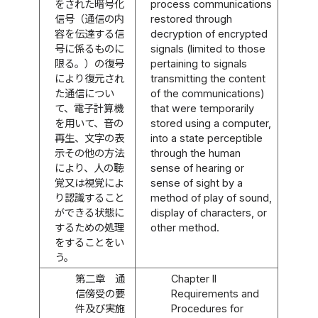
をされた暗号化
process communications
信号（通信の内
restored through
容を伝達する信
decryption of encrypted
号に係るものに
signals (limited to those
限る。）の復号
pertaining to signals
により復元され
transmitting the content
た通信につい
of the communications)
て、電子計算機
that were temporarily
を用いて、音の
stored using a computer,
再生、文字の表
into a state perceptible
示その他の方法
through the human
により、人の聴
sense of hearing or
覚又は視覚によ
sense of sight by a
り認識すること
method of play of sound,
ができる状態に
display of characters, or
するための処理
other method.
をすることをい
う。
第二章 通
Chapter II
信傍受の要
Requirements and
件及び実施
Procedures for