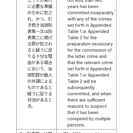
してその実行
not less than two
に必要な準備
years has been
のために犯さ
committed inseparably
れ、かつ、引
with any of the crimes
き続き当該別
set forth in Appended
表第一又は別
Table 1 or Appended
表第二に掲げ
Table 2 for the
る罪が犯され
preparation necessary
ると疑うに足
for the commission of
りる十分な理
the latter crime and
由がある場合
that the relevant crime
において、当
set forth in Appended
該犯罪が数人
Table 1 or Appended
の共謀による
Table 2 will be
ものであると
subsequently
疑うに足りる
committed, and when
状況があると
there are sufficient
き。
reasons to suspect
that it has been
conspired by multiple
persons.