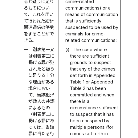
ると疑うに足り
crime-related
るものについ
communications) or a
て、これを用い
means of communication
て行われた犯罪
that is sufficiently
関連通信の傍受
suspected to be used by
をすることがで
criminals for crime-
きる。
related communications:
一
別表第一又
(i)
the case where
は別表第二に
there are sufficient
掲げる罪が犯
grounds to suspect
されたと疑う
that any of the crimes
に足りる十分
set forth in Appended
な理由がある
Table 1 or Appended
場合におい
Table 2 has been
て、当該犯罪
committed and when
が数人の共謀
there is a
によるもの
circumstance sufficient
（別表第二に
to suspect that it has
掲げる罪にあ
been conspired by
っては、当該
multiple persons (for
罪に当たる行
crimes set forth in