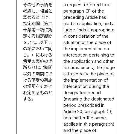
その他の事情を
a request referred to in
考慮し、相当と
paragraph (3) of the
認めるときは、
preceding Article has
指定期間（第二
filed an application, and a
十条第一項に規
judge finds it appropriate
定する指定期間
in consideration of the
をいう。以下こ
situation of the place of
の項において同
the implementation on
じ。）における
interception pertaining to
傍受の実施の場
the application and other
所及び指定期間
circumstances, the judge
以外の期間にお
is to specify the place of
ける傍受の実施
the implementation of
の場所をそれぞ
interception during the
れ定めるものと
designated period
する。
(meaning the designated
period prescribed in
Article 20, paragraph (1);
hereinafter the same
applies in this paragraph)
and the place of