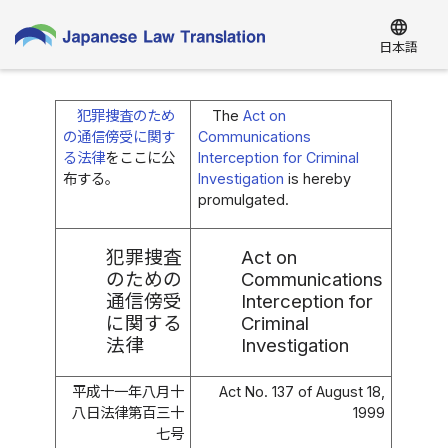
language
日本語
犯罪捜査のため
The
Act on
の通信傍受に関す
Communications
る法律
をここに公
Interception for Criminal
布する。
Investigation
is hereby
promulgated.
犯罪捜査
Act on
のための
Communications
通信傍受
Interception for
に関する
Criminal
法律
Investigation
平成十一年八月十
Act No. 137 of August 18,
八日法律第百三十
1999
七号