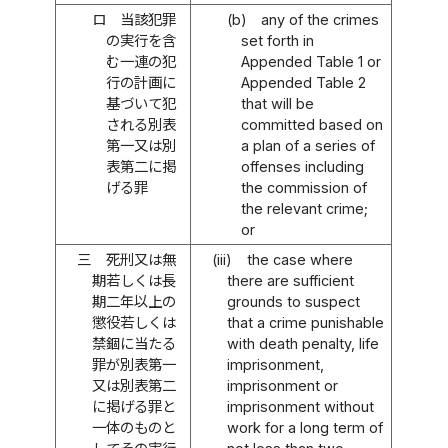
ロ
当該犯罪
(b)
any of the crimes
の実行を含
set forth in
む一連の犯
Appended Table 1 or
行の計画に
Appended Table 2
基づいて犯
that will be
される別表
committed based on
第一又は別
a plan of a series of
表第二に掲
offenses including
げる罪
the commission of
the relevant crime;
or
三
死刑又は無
(iii)
the case where
期若しくは長
there are sufficient
期二年以上の
grounds to suspect
懲役若しくは
that a crime punishable
禁錮に当たる
with death penalty, life
罪が別表第一
imprisonment,
又は別表第二
imprisonment or
に掲げる罪と
imprisonment without
一体のものと
work for a long term of