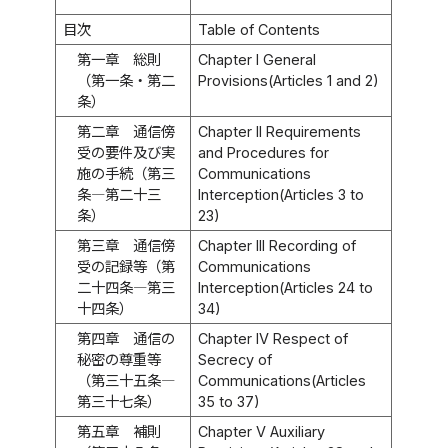
目次
Table of Contents
第一章 総則
Chapter I General
（第一条・第二
Provisions(Articles 1 and 2)
条）
第二章 通信傍
Chapter II Requirements
受の要件及び実
and Procedures for
施の手続（第三
Communications
条―第二十三
Interception(Articles 3 to
条）
23)
第三章 通信傍
Chapter III Recording of
受の記録等（第
Communications
二十四条―第三
Interception(Articles 24 to
十四条）
34)
第四章 通信の
Chapter IV Respect of
秘密の尊重等
Secrecy of
（第三十五条―
Communications(Articles
第三十七条）
35 to 37)
第五章 補則
Chapter V Auxiliary