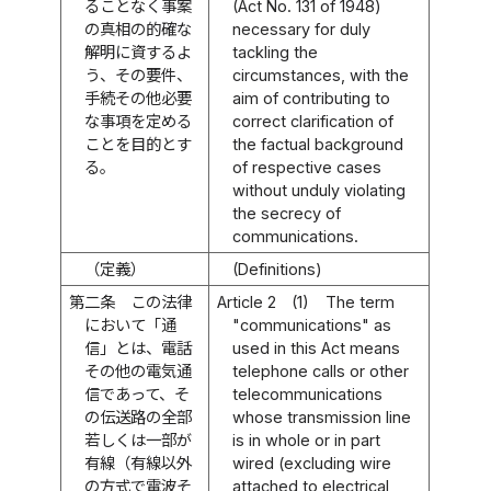
ることなく事案
(Act No. 131 of 1948)
の真相の的確な
necessary for duly
解明に資するよ
tackling the
う、その要件、
circumstances, with the
手続その他必要
aim of contributing to
な事項を定める
correct clarification of
ことを目的とす
the factual background
る。
of respective cases
without unduly violating
the secrecy of
communications.
（定義）
(Definitions)
第二条
この法律
Article 2
(1)
The term
において「通
"communications" as
信」とは、電話
used in this Act means
その他の電気通
telephone calls or other
信であって、そ
telecommunications
の伝送路の全部
whose transmission line
若しくは一部が
is in whole or in part
有線（有線以外
wired (excluding wire
の方式で電波そ
attached to electrical