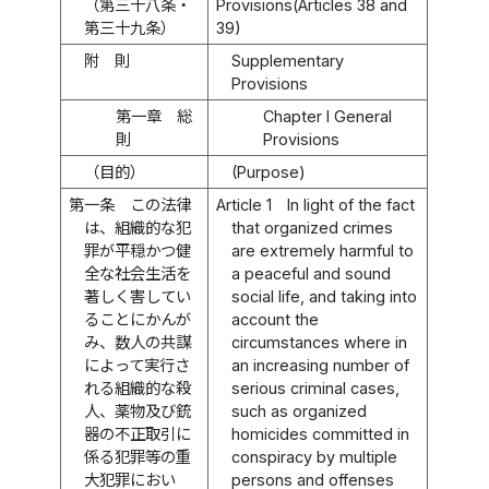
（第三十八条・
Provisions(Articles 38 and
第三十九条）
39)
附 則
Supplementary
Provisions
第一章 総
Chapter I General
則
Provisions
（目的）
(Purpose)
第一条
この法律
Article 1
In light of the fact
は、組織的な犯
that organized crimes
罪が平穏かつ健
are extremely harmful to
全な社会生活を
a peaceful and sound
著しく害してい
social life, and taking into
ることにかんが
account the
み、数人の共謀
circumstances where in
によって実行さ
an increasing number of
れる組織的な殺
serious criminal cases,
人、薬物及び銃
such as organized
器の不正取引に
homicides committed in
係る犯罪等の重
conspiracy by multiple
大犯罪におい
persons and offenses