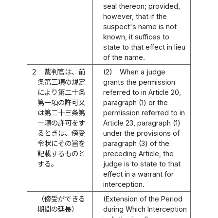
seal thereon; provided,
however, that if the
suspect's name is not
known, it suffices to
state to that effect in lieu
of the name.
２
裁判官は、前
(2)
When a judge
条第三項の規定
grants the permission
により第二十条
referred to in Article 20,
第一項の許可又
paragraph (1) or the
は第二十三条第
permission referred to in
一項の許可をす
Article 23, paragraph (1)
るときは、傍受
under the provisions of
令状にその旨を
paragraph (3) of the
記載するものと
preceding Article, the
する。
judge is to state to that
effect in a warrant for
interception.
（傍受ができる
(Extension of the Period
期間の延長）
during Which Interception