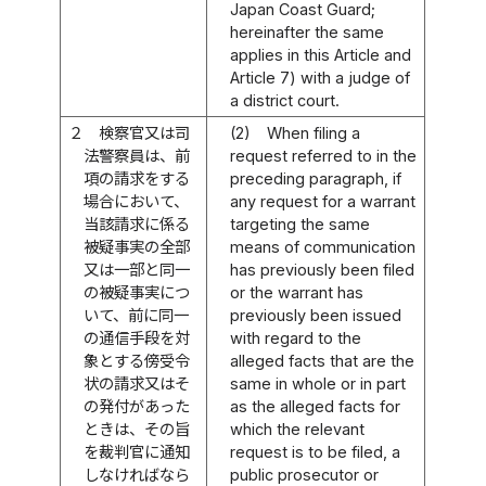
Japan Coast Guard;
hereinafter the same
applies in this Article and
Article 7) with a judge of
a district court.
２
検察官又は司
(2)
When filing a
法警察員は、前
request referred to in the
項の請求をする
preceding paragraph, if
場合において、
any request for a warrant
当該請求に係る
targeting the same
被疑事実の全部
means of communication
又は一部と同一
has previously been filed
の被疑事実につ
or the warrant has
いて、前に同一
previously been issued
の通信手段を対
with regard to the
象とする傍受令
alleged facts that are the
状の請求又はそ
same in whole or in part
の発付があった
as the alleged facts for
ときは、その旨
which the relevant
を裁判官に通知
request is to be filed, a
しなければなら
public prosecutor or