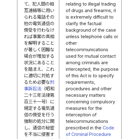
て、犯人間の相
relating to illegal trading
互連絡等に用い
of drugs and firearms, it
られる電話その
is extremely difficult to
他の電気通信の
clarify the factual
傍受を行わなけ
background of the case
れば事案の真相
unless telephone calls or
を解明すること
other
が著しく困難な
telecommunications
場合が増加する
used for mutual contact
状況にあること
among criminals are
を踏まえ、これ
intercepted, the purpose
に適切に対処す
of this Act is to specify
るため必要な
刑
requirements,
事訴訟法
（昭和
procedures and other
二十三年法律第
necessary matters
百三十一号）に
concerning compulsory
規定する電気通
measures for the
信の傍受を行う
interception of
強制の処分に関
telecommunications
し、通信の秘密
prescribed in the
Code
を不当に侵害す
of Criminal Procedure