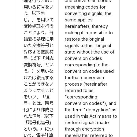
理を行うために
and conversion codes
用いる符号をい
(meaning codes for
う。以下同
converting signals; the
じ。）を用いて
same applies
変換処理を行う
hereinafter), thereby
ことにより、当
making it impossible to
該変換処理に用
restore the original
いた変換符号と
signals to their original
対応する変換符
state without the use of
号（以下「対応
conversion codes
変換符号」とい
corresponding to the
う。）を用いな
conversion codes used
ければ復元する
for that conversion
ことができない
process (hereinafter
ようにすること
referred to as
をいい、「復
"corresponding
号」とは、暗号
conversion codes"), and
化により作成さ
the term "decryption" as
れた信号（以下
used in this Act means to
「暗号化信号」
restore signals made
という。）につ
through encryption
いて、電子計算
(hereinafter referred to