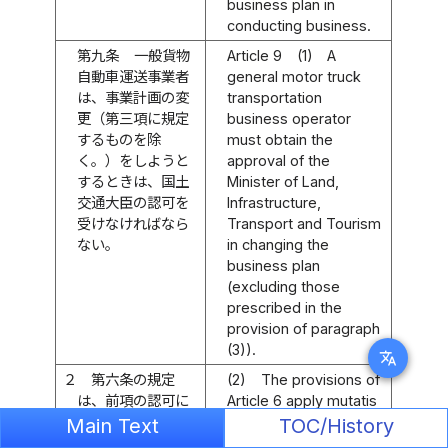
business plan in
conducting business.
第九条
一般貨物
Article 9
(1)
A
自動車運送事業者
general motor truck
は、事業計画の変
transportation
更（第三項に規定
business operator
するものを除
must obtain the
く。）をしようと
approval of the
するときは、国土
Minister of Land,
交通大臣の認可を
Infrastructure,
受けなければなら
Transport and Tourism
ない。
in changing the
business plan
(excluding those
prescribed in the
provision of paragraph
(3)).
translate
２
第六条の規定
(2)
The provisions of
は、前項の認可に
Article 6 apply mutatis
ついて準用する。
mutandis to the
Main Text
TOC/History
approval set forth in