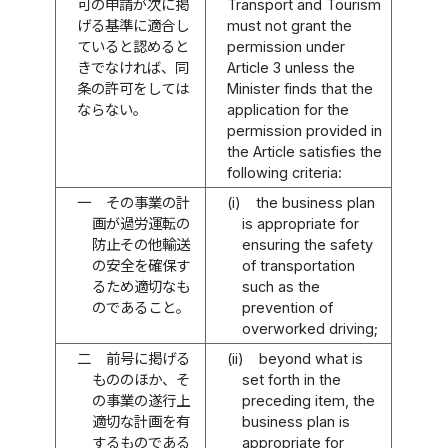
可の申請が次に掲
Transport and Tourism
げる基準に適合し
must not grant the
ていると認めると
permission under
きでなければ、同
Article 3 unless the
条の許可をしては
Minister finds that the
ならない。
application for the
permission provided in
the Article satisfies the
following criteria:
一
その事業の計
(i)
the business plan
画が過労運転の
is appropriate for
防止その他輸送
ensuring the safety
の安全を確保す
of transportation
るため適切なも
such as the
のであること。
prevention of
overworked driving;
二
前号に掲げる
(ii)
beyond what is
もののほか、そ
set forth in the
の事業の遂行上
preceding item, the
適切な計画を有
business plan is
するものである
appropriate for