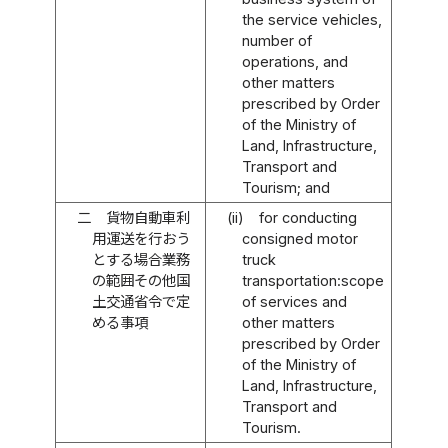
the service vehicles,
number of
operations, and
other matters
prescribed by Order
of the Ministry of
Land, Infrastructure,
Transport and
Tourism; and
二
貨物自動車利
(ii)
for conducting
用運送を行おう
consigned motor
とする場合業務
truck
の範囲その他国
transportation:scope
土交通省令で定
of services and
める事項
other matters
prescribed by Order
of the Ministry of
Land, Infrastructure,
Transport and
Tourism.