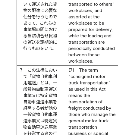
いて運送された貨
transported to others'
物の配達に必要な
workplaces, and
仕分を行うもので
assorted at the
あって、これらの
workplaces to be
事業場の間におけ
prepared for delivery,
る当該積合せ貨物
while the loading and
の運送を定期的に
transportation are
行うものをいう。
periodically conducted
between those
workplaces.
７
この法律におい
(7)
The term
て「貨物自動車利
"consigned motor
用運送」とは、一
truck transportation"
般貨物自動車運送
as used in this Act
事業又は特定貨物
means the
自動車運送事業を
transportation of
経営する者が他の
freight conducted by
一般貨物自動車運
those who manage the
送事業又は特定貨
general motor truck
物自動車運送事業
transportation
を経営する者の行
business or special