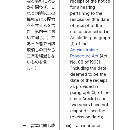
なる名称による
receipt of the notice
かを問わず、こ
for a hearing
れと同等以上の
pertaining to the
職権又は支配力
rescission (the date
を有する者を含
of receipt of the
む。第四号にお
notice prescribed in
いて同じ。）で
Article 15, paragraph
あった者で当該
(1) of the
取消しの日から
Administrative
二年を経過しな
Procedure Act
(Act
いものを含
No. 88 of 1993)
む。）
(including the date
deemed to be the
date of the receipt
as provided in
paragraph (3) of the
same Article)) and
two years have not
elapsed since the
rescission date);
三
営業に関し成
(iii)
a minor or an