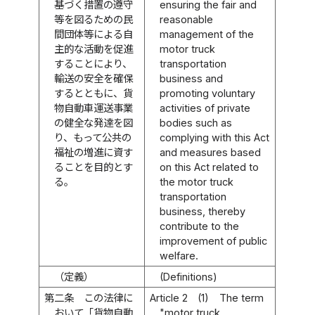
基づく措置の遵守
ensuring the fair and
等を図るための民
reasonable
間団体等による自
management of the
主的な活動を促進
motor truck
することにより、
transportation
輸送の安全を確保
business and
するとともに、貨
promoting voluntary
物自動車運送事業
activities of private
の健全な発達を図
bodies such as
り、もって公共の
complying with this Act
福祉の増進に資す
and measures based
ることを目的とす
on this Act related to
る。
the motor truck
transportation
business, thereby
contribute to the
improvement of public
welfare.
（定義）
(Definitions)
第二条
この法律に
Article 2
(1)
The term
おいて「貨物自動
"motor truck