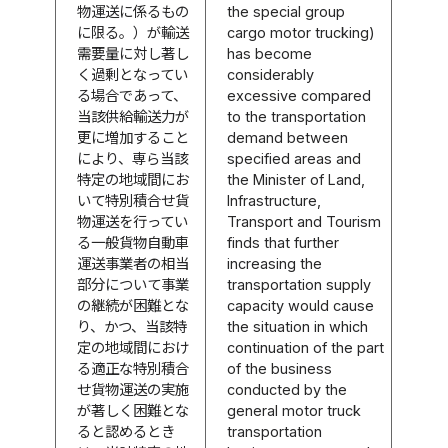
物運送に係るもの
the special group
に限る。）が輸送
cargo motor trucking)
需要量に対し著し
has become
く過剰となってい
considerably
る場合であって、
excessive compared
当該供給輸送力が
to the transportation
更に増加すること
demand between
により、専ら当該
specified areas and
特定の地域間にお
the Minister of Land,
いて特別積合せ貨
Infrastructure,
物運送を行ってい
Transport and Tourism
る一般貨物自動車
finds that further
運送事業者の相当
increasing the
部分について事業
transportation supply
の継続が困難とな
capacity would cause
り、かつ、当該特
the situation in which
定の地域間におけ
continuation of the part
る適正な特別積合
of the business
せ貨物運送の実施
conducted by the
が著しく困難とな
general motor truck
ると認めるとき
transportation