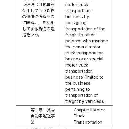
う運送（自動車を
motor truck
使用して行う貨物
transportation
の運送に係るもの
business by
に限る。）を利用
consigning
してする貨物の運
transportation of the
送をいう。
freight to other
persons who manage
the general motor
truck transportation
business or special
motor truck
transportation
business (limited to
the business
pertaining to
transportation of
freight by vehicles).
第二章 貨物
Chapter II Motor
自動車運送事
Truck
業
Transportation