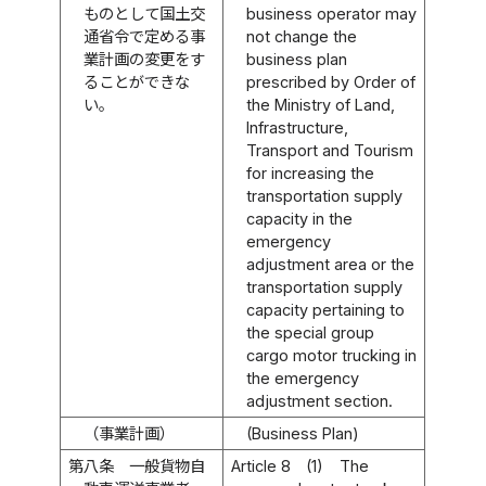
ものとして国土交
business operator may
通省令で定める事
not change the
業計画の変更をす
business plan
ることができな
prescribed by Order of
い。
the Ministry of Land,
Infrastructure,
Transport and Tourism
for increasing the
transportation supply
capacity in the
emergency
adjustment area or the
transportation supply
capacity pertaining to
the special group
cargo motor trucking in
the emergency
adjustment section.
（事業計画）
(Business Plan)
第八条
一般貨物自
Article 8
(1)
The