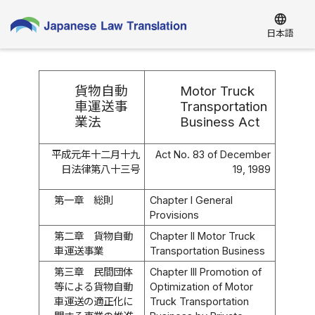
language
日本語
貨物自動
Motor Truck
車運送事
Transportation
業法
Business Act
平成元年十二月十九
Act No. 83 of December
日法律第八十三号
19, 1989
第一章 総則
Chapter I General
Provisions
第二章 貨物自動
Chapter II Motor Truck
車運送事業
Transportation Business
第三章 民間団体
Chapter III Promotion of
等による貨物自動
Optimization of Motor
車運送の適正化に
Truck Transportation