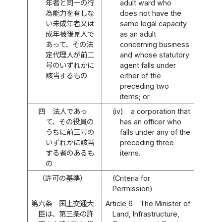
年者と同一の行
adult ward who
為能力を有しな
does not have the
い未成年者又は
same legal capacity
成年被後見人で
as an adult
あって、その法
concerning business
定代理人が前二
and whose statutory
号のいずれかに
agent falls under
該当するもの
either of the
preceding two
items; or
四
法人であっ
(iv)
a corporation that
て、その役員の
has an officer who
うちに前三号の
falls under any of the
いずれかに該当
preceding three
する者のあるも
items.
の
（許可の基準）
(Criteria for
Permission)
第六条
国土交通大
Article 6
The Minister of
臣は、第三条の許
Land, Infrastructure,