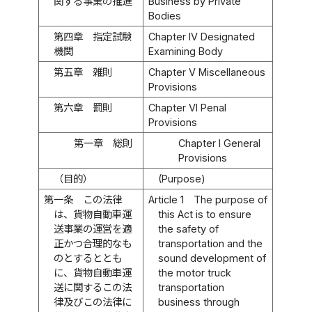
関する事業の推進
Business by Private
Bodies
第四章 指定試験
Chapter IV Designated
機関
Examining Body
第五章 雑則
Chapter V Miscellaneous
Provisions
第六章 罰則
Chapter VI Penal
Provisions
第一章 総則
Chapter I General
Provisions
（目的）
(Purpose)
第一条
この法律
Article 1
The purpose of
は、貨物自動車運
this Act is to ensure
送事業の運営を適
the safety of
正かつ合理的なも
transportation and the
のとするととも
sound development of
に、貨物自動車運
the motor truck
送に関するこの法
transportation
律及びこの法律に
business through