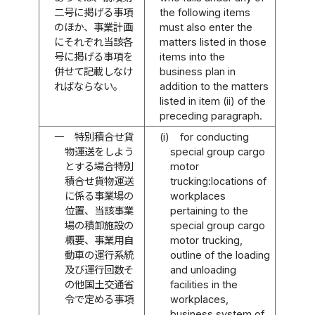
二号に掲げる事項
the following items
のほか、事業計画
must also enter the
にそれぞれ当該各
matters listed in those
号に掲げる事項を
items into the
併せて記載しなけ
business plan in
ればならない。
addition to the matters
listed in item (ii) of the
preceding paragraph.
一
特別積合せ貨
(i)
for conducting
物運送をしよう
special group cargo
とする場合特別
motor
積合せ貨物運送
trucking:locations of
に係る事業場の
workplaces
位置、当該事業
pertaining to the
場の積卸施設の
special group cargo
概要、事業用自
motor trucking,
動車の運行系統
outline of the loading
及び運行回数そ
and unloading
の他国土交通省
facilities in the
令で定める事項
workplaces,
business system of