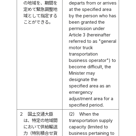
の地域を、期間を
departs from or arrives
定めて緊急調整地
at the specified area
域として指定する
by the person who has
ことができる。
been granted the
permission under
Article 3 (hereinafter
referred to as "general
motor truck
transportation
business operator") to
become difficult, the
Minister may
designate the
specified area as an
emergency
adjustment area for a
specified period.
２
国土交通大臣
(2)
When the
は、特定の地域間
transportation supply
において供給輸送
capacity (limited to
力（特別積合せ貨
business pertaining to