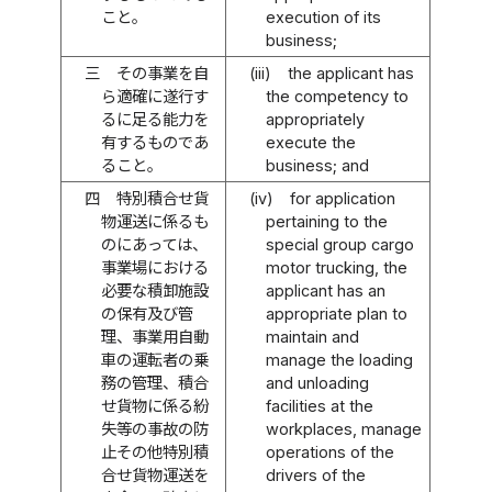
こと。
execution of its
business;
三
その事業を自
(iii)
the applicant has
ら適確に遂行す
the competency to
るに足る能力を
appropriately
有するものであ
execute the
ること。
business; and
四
特別積合せ貨
(iv)
for application
物運送に係るも
pertaining to the
のにあっては、
special group cargo
事業場における
motor trucking, the
必要な積卸施設
applicant has an
の保有及び管
appropriate plan to
理、事業用自動
maintain and
車の運転者の乗
manage the loading
務の管理、積合
and unloading
せ貨物に係る紛
facilities at the
失等の事故の防
workplaces, manage
止その他特別積
operations of the
合せ貨物運送を
drivers of the