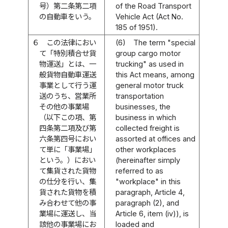
号）第二条第二項
of the Road Transport
の自動車をいう。
Vehicle Act (Act No.
185 of 1951).
６
この法律におい
(6)
The term "special
て「特別積合せ貨
group cargo motor
物運送」とは、一
trucking" as used in
般貨物自動車運送
this Act means, among
事業として行う運
general motor truck
送のうち、営業所
transportation
その他の事業場
businesses, the
（以下この項、第
business in which
四条第二項及び第
collected freight is
六条第四号におい
assorted at offices and
て単に「事業場」
other workplaces
という。）におい
(hereinafter simply
て集貨された貨物
referred to as
の仕分を行い、集
"workplace" in this
貨された貨物を積
paragraph, Article 4,
み合わせて他の事
paragraph (2), and
業場に運送し、当
Article 6, item (iv)), is
該他の事業場にお
loaded and