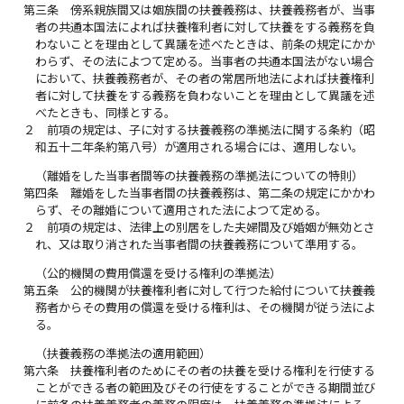
第三条
傍系親族間又は姻族間の扶養義務は、扶養義務者が、当事
者の共通本国法によれば扶養権利者に対して扶養をする義務を負
わないことを理由として異議を述べたときは、前条の規定にかか
わらず、その法によつて定める。当事者の共通本国法がない場合
において、扶養義務者が、その者の常居所地法によれば扶養権利
者に対して扶養をする義務を負わないことを理由として異議を述
べたときも、同様とする。
２
前項の規定は、子に対する扶養義務の準拠法に関する条約（昭
和五十二年条約第八号）が適用される場合には、適用しない。
（離婚をした当事者間等の扶養義務の準拠法についての特則）
第四条
離婚をした当事者間の扶養義務は、第二条の規定にかかわ
らず、その離婚について適用された法によつて定める。
２
前項の規定は、法律上の別居をした夫婦間及び婚姻が無効とさ
れ、又は取り消された当事者間の扶養義務について準用する。
（公的機関の費用償還を受ける権利の準拠法）
第五条
公的機関が扶養権利者に対して行つた給付について扶養義
務者からその費用の償還を受ける権利は、その機関が従う法によ
る。
（扶養義務の準拠法の適用範囲）
第六条
扶養権利者のためにその者の扶養を受ける権利を行使する
ことができる者の範囲及びその行使をすることができる期間並び