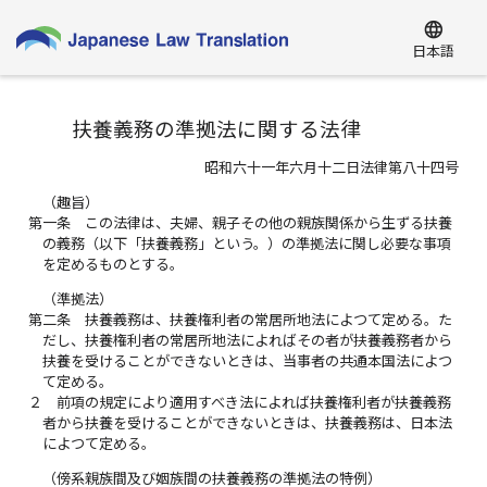
language
日本語
扶養義務の準拠法に関する法律
昭和六十一年六月十二日法律第八十四号
（趣旨）
第一条
この法律は、夫婦、親子その他の親族関係から生ずる扶養
の義務（以下「扶養義務」という。）の準拠法に関し必要な事項
を定めるものとする。
（準拠法）
第二条
扶養義務は、扶養権利者の常居所地法によつて定める。た
だし、扶養権利者の常居所地法によればその者が扶養義務者から
扶養を受けることができないときは、当事者の共通本国法によつ
て定める。
２
前項の規定により適用すべき法によれば扶養権利者が扶養義務
者から扶養を受けることができないときは、扶養義務は、日本法
によつて定める。
（傍系親族間及び姻族間の扶養義務の準拠法の特例）