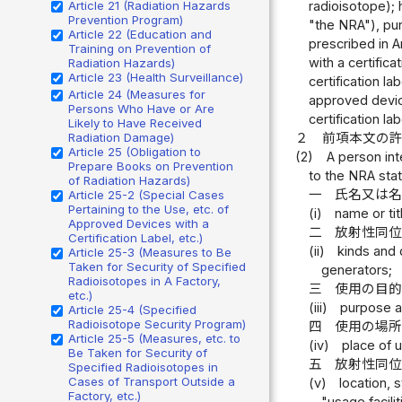
radioisotope); 
Article 21 (Radiation Hazards
Prevention Program)
"the NRA"), pur
Article 22 (Education and
prescribed in A
Training on Prevention of
with a certific
Radiation Hazards)
Article 23 (Health Surveillance)
certification la
Article 24 (Measures for
approved device
Persons Who Have or Are
certification lab
Likely to Have Received
２
前項本文の
Radiation Damage)
Article 25 (Obligation to
(2)
A person int
Prepare Books on Prevention
to the NRA stat
of Radiation Hazards)
一
氏名又は
Article 25-2 (Special Cases
Pertaining to the Use, etc. of
(i)
name or tit
Approved Devices with a
二
放射性同
Certification Label, etc.)
(ii)
kinds and 
Article 25-3 (Measures to Be
Taken for Security of Specified
generators;
Radioisotopes in A Factory,
三
使用の目
etc.)
(iii)
purpose a
Article 25-4 (Specified
Radioisotope Security Program)
四
使用の場
Article 25-5 (Measures, etc. to
(iv)
place of 
Be Taken for Security of
五
放射性同
Specified Radioisotopes in
Cases of Transport Outside a
(v)
location, 
Factory, etc.)
"usage facilit