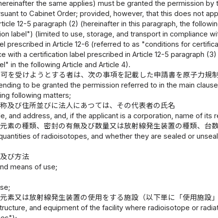
hereinafter the same applies) must be granted the permission by t
suant to Cabinet Order; provided, however, that this does not apply
rticle 12-5 paragraph (2) (hereinafter in this paragraph, the followi
ation label") (limited to use, storage, and transport in compliance w
bel prescribed in Article 12-6 (referred to as "conditions for certific
 with a certification label prescribed in Article 12-5 paragraph (3
el" in the following Article and Article 4).
許可を受けようとする者は、次の事項を記載した申請書を原子力規
ending to be granted the permission referred to in the main claus
ing following matters;
名称及び住所並びに法人にあつては、その代表者の氏名
le, and address, and, if the applicant is a corporation, name of its 
位元素の種類、密封の有無及び数量又は放射線発生装置の種類、台
quantities of radioisotopes, and whether they are sealed or unseal
的及び方法
nd means of use;
所
use;
位元素又は放射線発生装置の使用をする施設（以下単に「使用施設
structure, and equipment of the facility where radioisotope or radi
ies");