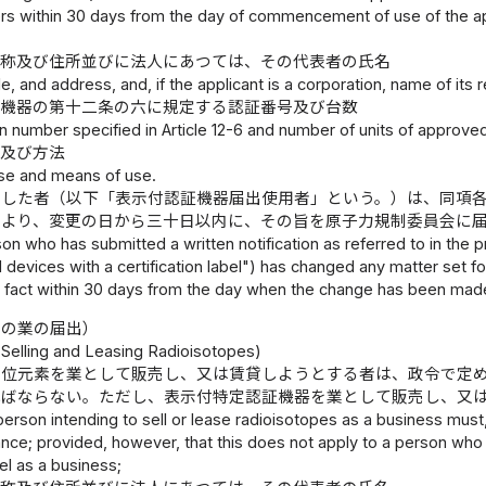
rs within 30 days from the day of commencement of use of the app
名称及び住所並びに法人にあつては、その代表者の氏名
le, and address, and, if the applicant is a corporation, name of its 
証機器の第十二条の六に規定する認証番号及び台数
ion number specified in Article 12-6 and number of units of approved 
的及び方法
se and means of use.
をした者（以下「表示付認証機器届出使用者」という。）は、同項
により、変更の日から三十日以内に、その旨を原子力規制委員会に
n who has submitted a written notification as referred to in the pr
devices with a certification label") has changed any matter set fo
t fact within 30 days from the day when the change has been made
貸の業の届出）
f Selling and Leasing Radioisotopes)
同位元素を業として販売し、又は賃貸しようとする者は、政令で定
ればならない。ただし、表示付特定認証機器を業として販売し、又
person intending to sell or lease radioisotopes as a business must,
nce; provided, however, that this does not apply to a person who 
bel as a business;