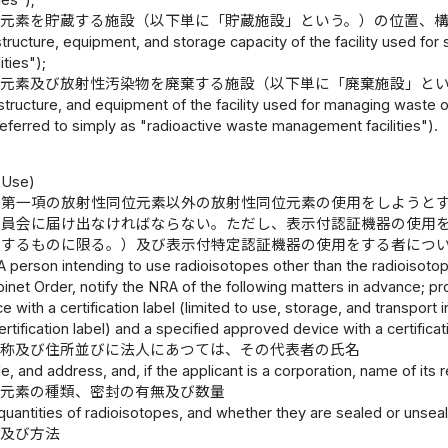
位元素を貯蔵する施設（以下単に「貯蔵施設」という。）の位置、
structure, equipment, and storage capacity of the facility used for
ities");
位元素及び放射性汚染物を廃棄する施設（以下単に「廃棄施設」と
 structure, and equipment of the facility used for managing waste
referred to simply as "radioactive waste management facilities").
）
f Use)
条第一項の放射性同位元素以外の放射性同位元素の使用をしようと
委員会に届け出なければならない。ただし、表示付認証機器の使用
をするものに限る。）及び表示付特定認証機器の使用をする者につ
A person intending to use radioisotopes other than the radioisotop
inet Order, notify the NRA of the following matters in advance; pr
 with a certification label (limited to use, storage, and transport 
rtification label) and a specified approved device with a certificati
名称及び住所並びに法人にあつては、その代表者の氏名
le, and address, and, if the applicant is a corporation, name of its 
位元素の種類、密封の有無及び数量
quantities of radioisotopes, and whether they are sealed or unsea
的及び方法