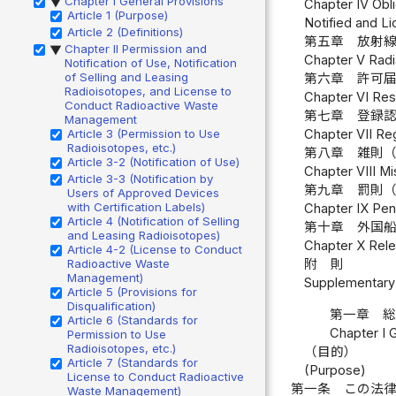
Chapter I General Provisions
▶
Chapter IV Obl
Article 1 (Purpose)
Notified and L
Article 2 (Definitions)
第五章 放射
Chapter II Permission and
▶
Chapter V Radia
Notification of Use, Notification
of Selling and Leasing
第六章 許可
Radioisotopes, and License to
Chapter VI Res
Conduct Radioactive Waste
第七章 登録
Management
Article 3 (Permission to Use
Chapter VII Reg
Radioisotopes, etc.)
第八章 雑則
Article 3-2 (Notification of Use)
Chapter VIII Mi
Article 3-3 (Notification by
第九章 罰則
Users of Approved Devices
with Certification Labels)
Chapter IX Pena
Article 4 (Notification of Selling
第十章 外国
and Leasing Radioisotopes)
Chapter X Relea
Article 4-2 (License to Conduct
Radioactive Waste
附 則
Management)
Supplementary 
Article 5 (Provisions for
Disqualification)
第一章 
Article 6 (Standards for
Chapter I 
Permission to Use
Radioisotopes, etc.)
（目的）
Article 7 (Standards for
(Purpose)
License to Conduct Radioactive
第一条
この法
Waste Management)