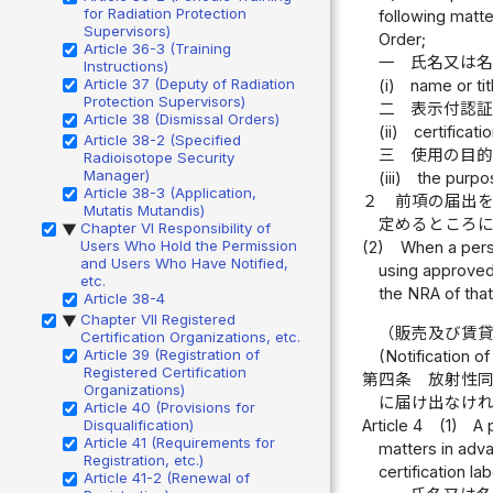
for Radiation Protection
following matte
Supervisors)
Order;
Article 36-3 (Training
一
氏名又は
Instructions)
Article 37 (Deputy of Radiation
(i)
name or tit
Protection Supervisors)
二
表示付認
Article 38 (Dismissal Orders)
(ii)
certificat
Article 38-2 (Specified
三
使用の目
Radioisotope Security
Manager)
(iii)
the purpo
Article 38-3 (Application,
２
前項の届出
Mutatis Mutandis)
定めるところ
Chapter VI Responsibility of
▶
Users Who Hold the Permission
(2)
When a perso
and Users Who Have Notified,
using approved 
etc.
the NRA of tha
Article 38-4
Chapter VII Registered
▶
（販売及び賃
Certification Organizations, etc.
Article 39 (Registration of
(Notification o
Registered Certification
第四条
放射性
Organizations)
に届け出なけ
Article 40 (Provisions for
Article 4
(1)
A 
Disqualification)
Article 41 (Requirements for
matters in adva
Registration, etc.)
certification la
Article 41-2 (Renewal of