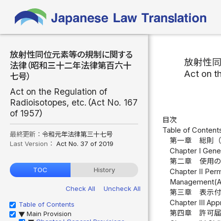
放射性同位元素等の規制に関する
放射性
法律（昭和三十二年法律第百六十
Act on t
七号）
Act on the Regulation of
Radioisotopes, etc.（Act No. 167
of 1957）
目次
Table of Content
最終更新：
令和元年法律第三十七号
第一章 総則
Last Version：
Act No. 37 of 2019
Chapter I Gener
第二章 使用
TOC
History
Chapter II Perm
Management(Art
Check All
Uncheck All
第三章 表示
Chapter III App
Table of Contents
第四章 許可
Main Provision
▶