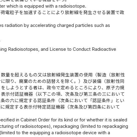
er which is equipped with a radioisotope.
等荷電粒子を加速することにより放射線を発生させる装置で政
s radiation by accelerating charged particles such as
可
easing Radioisotopes, and License to Conduct Radioactive
る数量を超えるもの又は放射線発生装置の使用（製造（放射性
合に限り、廃棄のための詰替えを除く。）及び装備（放射性同
）をしようとする者は、政令で定めるところにより、原子力規
る表示付認証機器（以下この項、次条及び第三条の三において
二条の六に規定する認証条件（次条において「認証条件」とい
項に規定する表示付特定認証機器（次条及び第四条において
。
cified in Cabinet Order for its kind or for whether it is sealed
acturing of radioisotopes), repackaging (limited to repackaging
imited to the equipping a radioisotope device with a