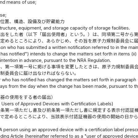
nd means of use;
所
use;
の位置、構造、設備及び貯蔵能力
structure, equipment, and storage capacity of storage facilities.
届出をした者（以下「届出使用者」という。）は、同項第二号から
で定めるところにより、あらかじめ、その旨を原子力規制委員会に
n who has submitted a written notification referred to in the main
has notified") intends to change the matters set forth in items (ii
intention in advance, pursuant to the NRA Regulation.
は、第一項第一号に掲げる事項を変更したときは、原子力規制委員
規制委員会に届け出なければならない。
who has notified has changed the matters set forth in paragraph (1)
 days from the day when the change has been made, pursuant to t
機器の使用をする者の届出）
y Users of Approved Devices with Certification Labels)
三条第一項ただし書及び前条第一項ただし書に規定する表示付認証
令で定めるところにより、当該表示付認証機器の使用の開始の日か
A person using an approved device with a certification label presc
eding Article (hereinafter referred to as a "user of approved device