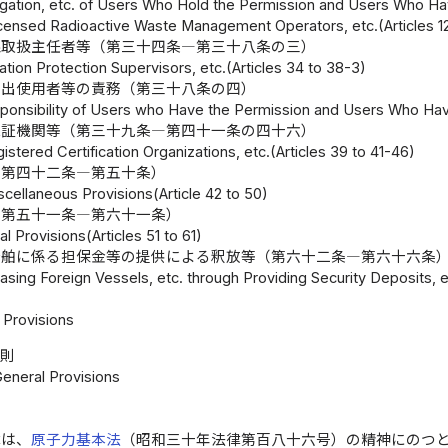
igation, etc. of Users Who Hold the Permission and Users Who Ha
icensed Radioactive Waste Management Operators, etc.(Articles 1
線取扱主任者等（第三十四条―第三十八条の三）
tion Protection Supervisors, etc.(Articles 34 to 38-3)
届出使用者等の責務（第三十八条の四）
ponsibility of Users who Have the Permission and Users Who Have
認証機関等（第三十九条―第四十一条の四十六）
istered Certification Organizations, etc.(Articles 39 to 41-46)
（第四十二条―第五十条）
scellaneous Provisions(Article 42 to 50)
（第五十一条―第六十一条）
l Provisions(Articles 51 to 61)
船舶に係る担保金等の提供による釈放等（第六十二条―第六十六条
sing Foreign Vessels, etc. through Providing Security Deposits, et
Provisions
総則
General Provisions
律は、
原子力基本法
（昭和三十年法律第百八十六号）の精神にのつ