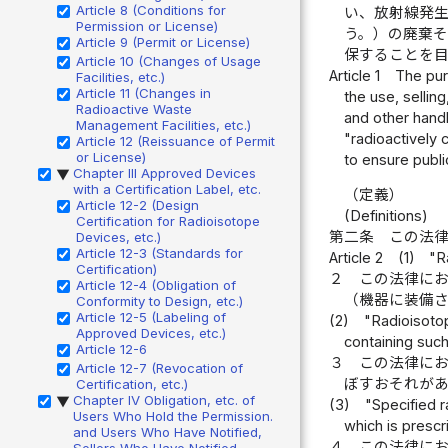
Article 8 (Conditions for
い、放射線発
Permission or License)
う。）の廃棄
Article 9 (Permit or License)
保することを
Article 10 (Changes of Usage
Article 1
The purp
Facilities, etc.)
Article 11 (Changes in
the use, selli
Radioactive Waste
and other handl
Management Facilities, etc.)
"radioactively 
Article 12 (Reissuance of Permit
or License)
to ensure publi
Chapter III Approved Devices
▶
with a Certification Label, etc.
（定義）
Article 12-2 (Design
(Definitions)
Certification for Radioisotope
第二条
この法
Devices, etc.)
Article 12-3 (Standards for
Article 2
(1)
"R
Certification)
２
この法律に
Article 12-4 (Obligation of
（機器に装備
Conformity to Design, etc.)
Article 12-5 (Labeling of
(2)
"Radioisotop
Approved Devices, etc.)
containing such
Article 12-6
３
この法律に
Article 12-7 (Revocation of
ぼすおそれが
Certification, etc.)
Chapter IV Obligation, etc. of
▶
(3)
"Specified r
Users Who Hold the Permission.
which is prescr
and Users Who Have Notified,
４
この法律に
Sellers Who Have Notified,