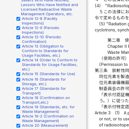
Lessors Who Have Notified and
(4)
"Radioisotop
Licensed Radioactive Waste
５この法律に
Management Operators, etc.
令で定めるもの
Article 12-8 (Facility
Inspections)
(5) "Radiation 
Article 12-9 (Periodic
cyclotrons, synch
Inspections)
Article 12-10 (Periodic
第二章 
Confirmation)
Chapter II
Article 13 (Obligation to
Conform to Standards for
Waste Ma
Usage Facilities, etc.)
（使用の許可
Article 14 (Order to Conform to
(Permission to
Standards for Usage Facilities,
etc.)
第三条
放射性
Article 15 (Standards for Use)
同位元素を製
Article 16 (Standards for
位元素装備機
Storage, etc.)
制委員会の許
Article 17 (Standards for
Transport)
「表示付認証
Article 18 (Confirmation on
う。）に従つ
Transport,etc.)
「表示付特定
Article 19 (Standards, etc. for
Waste Management)
Article 3
(1)
A 
Article 19-2 (Confirmation on
or not, or to u
Waste Management)
of radioisotop
Article 20 (Measurement)