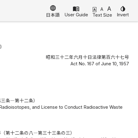
language
menu_book
A
invert_colors
A
A
User Guide
Invert
Text Size
日本語
n
)
昭和三十二年六月十日法律第百六十七号
Act No. 167 of June 10, 1957
第三条―第十二条）
ng Radioisotopes, and License to Conduct Radioactive Waste
)
等（第十二条の八―第三十三条の三）