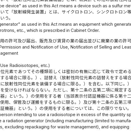
e device" as used in this Act means a device such as a sulfur met
おいて「放射線発生装置」とは、サイクロトロン、シンクロトロン
をいう。
generator" as used in this Act means an equipment which generate
rotrons, etc., which is prescribed in Cabinet Order.
使用の許可及び届出、販売及び賃貸の業の届出並びに廃棄の業の許
 Permission and Notification of Use, Notification of Selling and L
nagement
）
 Use Radioisotopes, etc.)
同位元素であつてその種類若しくは密封の有無に応じて政令で定め
造する場合に限る。）、詰替え（放射性同位元素の詰替えをする場
器に放射性同位元素を装備する場合に限る。）を含む。以下同じ。
可を受けなければならない。ただし、第十二条の五第二項に規定す
機器」という。）の使用をする者（当該表示付認証機器に係る第十
た使用、保管及び運搬をするものに限る。）及び第十二条の五第三
認証機器」という。）の使用をする者については、この限りでない
person intending to use a radioisotope in excess of the quantity spe
se a radiation generator (including manufacturing (limited to manuf
es, excluding repackaging for waste management), and equipping (l