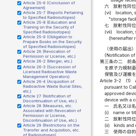
Article 25-6 (Conclusion of
六
放射性同
Agreement)
(vi)
location, 
Article 25-7 (Reports Pertaining
to Specified Radioisotopes)
"storage facil
Article 25-8 (Education and
七
放射性同
Training on the Security of
(vii)
location,
Specified Radioisotopes)
Article 25-9 (Obligation to
(hereinafter 
Prepare Books on the Security
of Specified Radioisotopes)
（使用の届出
Article 26 (Revocation of
(Notification o
Permission or License, etc.)
Article 26-2 (Merger, etc.)
第三条の二
前
Article 26-3 (Succession of
を原子力規制
Licensed Radioactive Waste
保管及び運搬
Management Operators)
Article 3-2
(1)
Article 26-4 (Acquisition of
Radioactive Waste Burial Sites,
pursuant to Cab
etc.)
approved device
Article 27 (Notification of
device with a ce
Discontinuation of Use, etc.)
Article 28 (Measures, etc.
一
氏名又は
Associated with Revocation of
(i)
name or tit
Permission or License,
二
放射性同
Discontinuation of Use, etc.)
Article 29 (Restrictions on the
(ii)
kinds and 
Transfer and Acquisition, etc.
三
使用の目
of Radioisotopes)