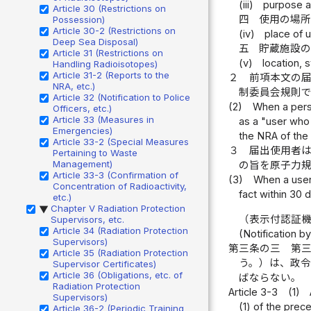
(iii)
purpose a
Article 30 (Restrictions on
四
使用の場
Possession)
Article 30-2 (Restrictions on
(iv)
place of 
Deep Sea Disposal)
五
貯蔵施設
Article 31 (Restrictions on
(v)
location, 
Handling Radioisotopes)
Article 31-2 (Reports to the
２
前項本文の
NRA, etc.)
制委員会規則
Article 32 (Notification to Police
(2)
When a perso
Officers, etc.)
Article 33 (Measures in
as a "user who 
Emergencies)
the NRA of the 
Article 33-2 (Special Measures
３
届出使用者
Pertaining to Waste
Management)
の旨を原子力
Article 33-3 (Confirmation of
(3)
When a user 
Concentration of Radioactivity,
fact within 30
etc.)
Chapter V Radiation Protection
▶
（表示付認証
Supervisors, etc.
Article 34 (Radiation Protection
(Notification b
Supervisors)
第三条の三
第
Article 35 (Radiation Protection
う。）は、政
Supervisor Certificates)
Article 36 (Obligations, etc. of
ばならない。
Radiation Protection
Article 3-3
(1)
Supervisors)
(1) of the prec
Article 36-2 (Periodic Training