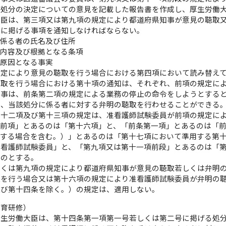
該処分の決定についての意見を記載した報告書を作成し、厚生労働
大臣は、第三項又は第九項の規定により都道府県知事が意見の聴取
次に掲げる事項を通知しなければならない。
に係る者の氏名及び住所
の内容及び根拠となる条項
の原因となる事実
規定により意見の聴取を行う場合における第四項において読み替え
聴取を行う場合における第十項の通知は、それぞれ、前項の規定に
知事は、前条第二項の規定による業務の停止の命令をしようとする
に、当該処分に係る者に対する弁明の聴取を行わせることができる
第十二項及び第十三項の規定は、准看護師試験委員が前項の規定に
「前項」とあるのは「第十六項」と、「前条第一項」とあるのは「
用する場合を含む。）」とあるのは「第十七項において準用する第
准看護師試験委員」と、「第九項又は第十一項前段」とあるのは「
ものとする。
しくは第九項の規定により都道府県知事が意見の聴取若しくは弁明
取を行う場合又は第十六項の規定により准看護師試験委員が弁明の
及び第十四条を除く。）の規定は、適用しない。
教育研修）
厚生労働大臣は、第十四条第一項第一号若しくは第二号に掲げる処