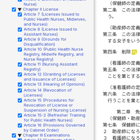
（保健師の定
Nurse)
Chapter II License
第二条
この法
▶
Article 7 (Licenses Issued to
う。
Public Health Nurses, Midwives,
and Nurses)
（助産師の定
Article 8 (License Issued to
第三条
この法
Assistant Nurses)
Article 9 (Grounds for
する女子をいう
Disqualification)
Article 10 (Public Health Nurse
sticky_note_2
第四条
削除
Registry, Midwife Registry, and
Nurse Registry)
（看護師の定
Article 11 (Nursing Assistant
Registry)
第五条
この法
Article 12 (Granting of Licenses
ことを業とす
and Issuance of Licenses)
Article 13 (Hearing of Opinions)
（准看護師の
Article 14 (Revocation of
第六条
この法
Licenses)
Article 15 (Procedures for
行うことを業
Revocation of License or
Suspension of Nursing License)
第二章 
Article 15-2 (Refresher Training
（保健師・助
for Public Health Nurses)
第七条
保健師
Article 16 (Provisions Governed
by Cabinet Order)
２
助産師にな
Chapter III Examinations
▶
３
看護師にな
Article 17 (Contents of the