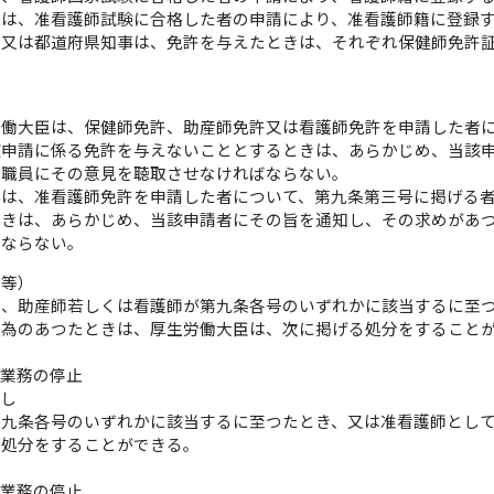
許は、准看護師試験に合格した者の申請により、准看護師籍に登録
臣又は都道府県知事は、免許を与えたときは、それぞれ保健師免許
）
労働大臣は、保健師免許、助産師免許又は看護師免許を申請した者
該申請に係る免許を与えないこととするときは、あらかじめ、当該
る職員にその意見を聴取させなければならない。
事は、准看護師免許を申請した者について、第九条第三号に掲げる
ときは、あらかじめ、当該申請者にその旨を通知し、その求めがあ
ばならない。
し等）
師、助産師若しくは看護師が第九条各号のいずれかに該当するに至
行為のあつたときは、厚生労働大臣は、次に掲げる処分をすること
の業務の停止
消し
第九条各号のいずれかに該当するに至つたとき、又は准看護師とし
る処分をすることができる。
の業務の停止