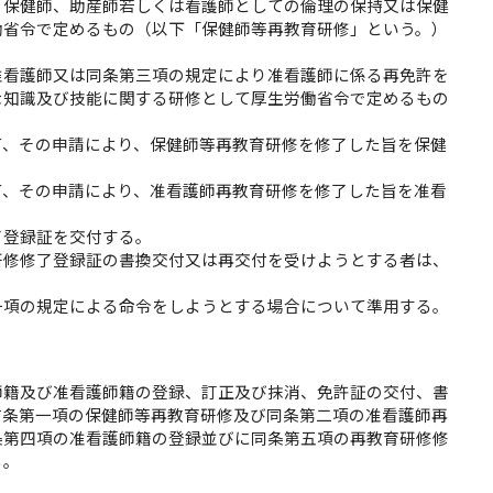
、保健師、助産師若しくは看護師としての倫理の保持又は保健
働省令で定めるもの（以下「保健師等再教育研修」という。）
准看護師又は同条第三項の規定により准看護師に係る再免許を
な知識及び技能に関する研修として厚生労働省令で定めるもの
て、その申請により、保健師等再教育研修を修了した旨を保健
て、その申請により、准看護師再教育研修を修了した旨を准看
了登録証を交付する。
研修修了登録証の書換交付又は再交付を受けようとする者は、
一項の規定による命令をしようとする場合について準用する。
師籍及び准看護師籍の登録、訂正及び抹消、免許証の交付、書
前条第一項の保健師等再教育研修及び同条第二項の准看護師再
条第四項の准看護師籍の登録並びに同条第五項の再教育研修修
る。