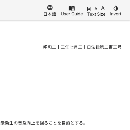
language
menu_book
A
invert_colors
A
A
User Guide
Invert
Text Size
日本語
昭和二十三年七月三十日法律第二百三号
公衆衛生の普及向上を図ることを目的とする。