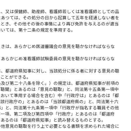
し、又は保健師、助産師、看護師若しくは准看護師としての品
にあつては、その処分の日から起算して五年を経過しない者を
たとき、その他その後の事情により再び免許を与えるのが適当
おいては、第十二条の規定を準用する。
ときは、あらかじめ医道審議会の意見を聴かなければならな
、あらかじめ准看護師試験委員の意見を聴かなければならな
は、都道府県知事に対し、当該処分に係る者に対する意見の聴
ることができる。
条及び第二十八条を除く。）の規定は、都道府県知事が前項の
「聴聞」とあるのは「意見の聴取」と、同法第十五条第一項中
において準用する場合を含む）中「行政庁は」とあるのは「都
当該行政庁の」とあるのは「当該都道府県の」と、同法第十六
事」と、同法第十九条第一項中「行政庁が指名する職員その他
第一項、第二項及び第四項中「行政庁」とあるのは「都道府
とあるのは「都道府県知事」と読み替えるものとする。
の他意見の聴取を行う上で必要となる書類を求められた場合に