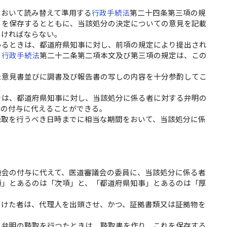
において読み替えて準用する
行政手続法
第二十四条第三項の規
らを保存するとともに、当該処分の決定についての意見を記載
なければならない。
めるときは、都道府県知事に対し、前項の規定により提出され
。
行政手続法
第二十二条第二項本文及び第三項の規定は、この
た意見書並びに調書及び報告書の写しの内容を十分参酌してこ
きは、都道府県知事に対し、当該処分に係る者に対する弁明の
会の付与に代えることができる。
聴取を行うべき日時までに相当な期間をおいて、当該処分に係
機会の付与に代えて、医道審議会の委員に、当該処分に係る者
項」とあるのは「次項」と、「都道府県知事」とあるのは「厚
受けた者は、代理人を出頭させ、かつ、証拠書類又は証拠物を
り弁明の聴取を行つたときは、聴取書を作り、これを保存する