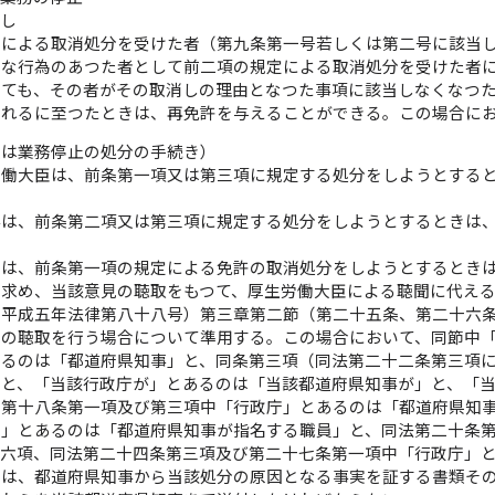
消し
定による取消処分を受けた者（第九条第一号若しくは第二号に該当
うな行為のあつた者として前二項の規定による取消処分を受けた者
つても、その者がその取消しの理由となつた事項に該当しなくなつ
られるに至つたときは、再免許を与えることができる。この場合に
又は業務停止の処分の手続き）
労働大臣は、前条第一項又は第三項に規定する処分をしようとする
事は、前条第二項又は第三項に規定する処分をしようとするときは
臣は、前条第一項の規定による免許の取消処分をしようとするとき
を求め、当該意見の聴取をもつて、厚生労働大臣による聴聞に代え
（平成五年法律第八十八号）第三章第二節（第二十五条、第二十六
見の聴取を行う場合について準用する。この場合において、同節中
あるのは「都道府県知事」と、同条第三項（同法第二十二条第三項
」と、「当該行政庁が」とあるのは「当該都道府県知事が」と、「
に第十八条第一項及び第三項中「行政庁」とあるのは「都道府県知
者」とあるのは「都道府県知事が指名する職員」と、同法第二十条
第六項、同法第二十四条第三項及び第二十七条第一項中「行政庁」
臣は、都道府県知事から当該処分の原因となる事実を証する書類そ