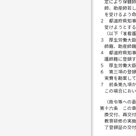
定により保健
師、助産師若
を受けるよう
２
都道府県知
受けようとす
（以下「准看
３
厚生労働大
師籍、助産師
４
都道府県知
護師籍に登録
５
厚生労働大
６
第三項の登
実費を勘案し
７
前条第九項
この場合にお
（政令等への
第十六条
この
換交付、再交
教育研修の実
了登録証の交