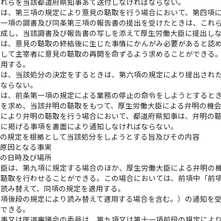
それらを当該都道府県知事あて送付しなければならない。
事は、第三項の規定により意見の聴取を行う場合において、第四項
第一項の調書及び同条第三項の報告書の提出を受けたときは、これ
作成し、当該調書及び報告書の写しを添えて厚生労働大臣に提出し
臣は、意見の聴取の終結後に生じた事情にかんがみ必要があると認
戻して主宰者に意見の聴取の再開を命ずるよう求めることができる
準用する。
臣は、当該処分の決定をするときは、第六項の規定により提出され
ばならない。
臣は、前条第一項の規定による業務の停止の命令をしようとすると
とを求め、当該弁明の聴取をもつて、厚生労働大臣による弁明の機
定により弁明の聴取を行う場合において、都道府県知事は、弁明の
次に掲げる事項を書面により通知しなければならない。
項の規定を根拠として当該処分をしようとする旨及びその内容
の原因となる事実
取の日時及び場所
大臣は、第九項に規定する場合のほか、厚生労働大臣による弁明の
の聴取を行わせることができる。この場合においては、前項中「前
と読み替えて、同項の規定を適用する。
前項後段の規定により読み替えて適用する場合を含む。）の通知を
ができる。
知事又は医道審議会の委員は、第九項又は第十一項前段の規定によ