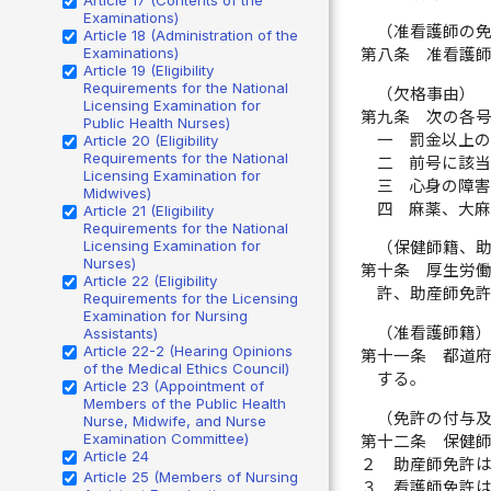
Examinations)
（准看護師の
Article 18 (Administration of the
Examinations)
第八条
准看護
Article 19 (Eligibility
Requirements for the National
（欠格事由）
Licensing Examination for
第九条
次の各
Public Health Nurses)
一
罰金以上
Article 20 (Eligibility
Requirements for the National
二
前号に該
Licensing Examination for
三
心身の障
Midwives)
四
麻薬、大
Article 21 (Eligibility
Requirements for the National
Licensing Examination for
（保健師籍、
Nurses)
第十条
厚生労
Article 22 (Eligibility
許、助産師免
Requirements for the Licensing
Examination for Nursing
（准看護師籍
Assistants)
Article 22-2 (Hearing Opinions
第十一条
都道
of the Medical Ethics Council)
する。
Article 23 (Appointment of
Members of the Public Health
（免許の付与
Nurse, Midwife, and Nurse
Examination Committee)
第十二条
保健
Article 24
２
助産師免許
Article 25 (Members of Nursing
３
看護師免許