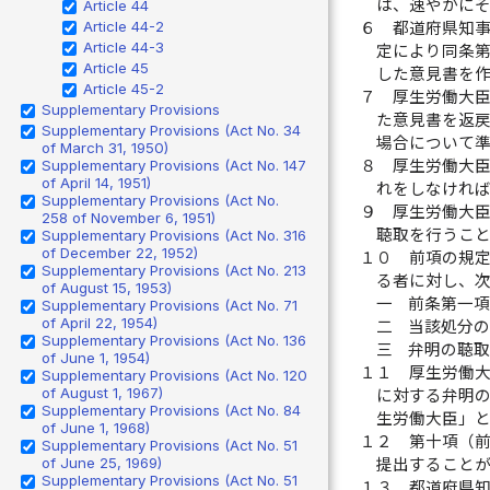
は、速やかに
Article 44
Article 44-2
６
都道府県知
Article 44-3
定により同条
Article 45
した意見書を
Article 45-2
７
厚生労働大
Supplementary Provisions
た意見書を返
Supplementary Provisions (Act No. 34
場合について
of March 31, 1950)
Supplementary Provisions (Act No. 147
８
厚生労働大
of April 14, 1951)
れをしなけれ
Supplementary Provisions (Act No.
９
厚生労働大
258 of November 6, 1951)
聴取を行うこ
Supplementary Provisions (Act No. 316
of December 22, 1952)
１０
前項の規
Supplementary Provisions (Act No. 213
る者に対し、
of August 15, 1953)
一
前条第一
Supplementary Provisions (Act No. 71
of April 22, 1954)
二
当該処分
Supplementary Provisions (Act No. 136
三
弁明の聴
of June 1, 1954)
１１
厚生労働
Supplementary Provisions (Act No. 120
of August 1, 1967)
に対する弁明
Supplementary Provisions (Act No. 84
生労働大臣」
of June 1, 1968)
１２
第十項（
Supplementary Provisions (Act No. 51
of June 25, 1969)
提出すること
Supplementary Provisions (Act No. 51
１３
都道府県