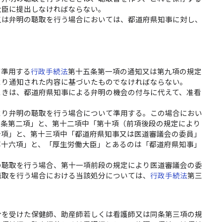
大臣に提出しなければならない。
又は弁明の聴取を行う場合においては、都道府県知事に対し、
て準用する
行政手続法
第十五条第一項の通知又は第九項の規定
より通知された内容に基づいたものでなければならない。
ときは、都道府県知事による弁明の機会の付与に代えて、准看
。
より弁明の聴取を行う場合について準用する。この場合におい
前条第二項」と、第十二項中「第十項（前項後段の規定により
十項」と、第十三項中「都道府県知事又は医道審議会の委員」
第十六項」と、「厚生労働大臣」とあるのは「都道府県知事」
の聴取を行う場合、第十一項前段の規定により医道審議会の委
聴取を行う場合における当該処分については、
行政手続法
第三
分を受けた保健師、助産師若しくは看護師又は同条第三項の規