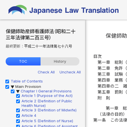
保健師助産師看護師法（昭和二十
保健師
三年法律第二百三号）
最終更新：
平成二十一年法律第七十八号
目次
TOC
History
第一章 総則
第二章 免許
Check All
Uncheck All
第三章 試験
第四章 業務
Table of Contents
第四章の二 
Main Provision
▶
Chapter I General Provisions
▶
第五章 罰則
Article 1 (Purpose of the Act)
附 則
Article 2 (Definition of Public
Health Nurse)
第一章 
Article 3 (Definition of Midwife)
（法律の目的
Article 4
第一条
この法
Article 5 (Definition of Nurse)
Article 6 (Definition of Assistant