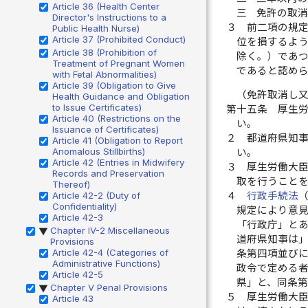
Article 36 (Health Center
三
免許の取
Director's Instructions to a
３
前二項の規
Public Health Nurse)
Article 37 (Prohibited Conduct)
位を損するよ
Article 38 (Prohibition of
除く。）であ
Treatment of Pregnant Women
であると認め
with Fetal Abnormalities)
Article 39 (Obligation to Give
（免許取消し
Health Guidance and Obligation
to Issue Certificates)
第十五条
厚生
Article 40 (Restrictions on the
い。
Issuance of Certificates)
２
都道府県知
Article 41 (Obligation to Report
Anomalous Stillbirths)
い。
Article 42 (Entries in Midwifery
３
厚生労働大
Records and Preservation
取を行うこと
Thereof)
Article 42-2 (Duty of
４
行政手続法
Confidentiality)
規定により意
Article 42-3
「行政庁」と
Chapter IV-2 Miscellaneous
▶
道府県知事は
Provisions
Article 42-4 (Categories of
条第四項並び
Administrative Functions)
政令で定める
Article 42-5
県」と、同条
Chapter V Penal Provisions
▶
５
厚生労働大
Article 43