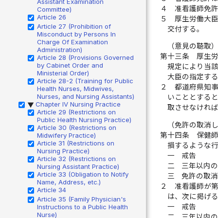
Assistant Examination
４
准看護師免
Committee)
Article 26
５
厚生労働大
Article 27 (Prohibition of
交付する。
Misconduct by Persons In
Charge Of Examination
（意見の聴取
Administration)
第十三条
厚生
Article 28 (Provisions Governed
by Cabinet Order and
規定により当
Ministerial Order)
大臣の指定す
Article 28-2 (Training for Public
２
都道府県知
Health Nurses, Midwives,
Nurses, and Nursing Assistants)
いこととする
Chapter IV Nursing Practice
▶
取させなけれ
Article 29 (Restrictions on
Public Health Nursing Practice)
（免許の取消
Article 30 (Restrictions on
第十四条
保健
Midwifery Practice)
Article 31 (Restrictions on
損するような
Nursing Practice)
一
戒告
Article 32 (Restrictions on
二
三年以内
Nursing Assistant Practice)
Article 33 (Obligation to Notify
三
免許の取
Name, Address, etc.)
２
准看護師が
Article 34
は、次に掲げ
Article 35 (Family Physician's
一
戒告
Instructions to a Public Health
Nurse)
二
三年以内