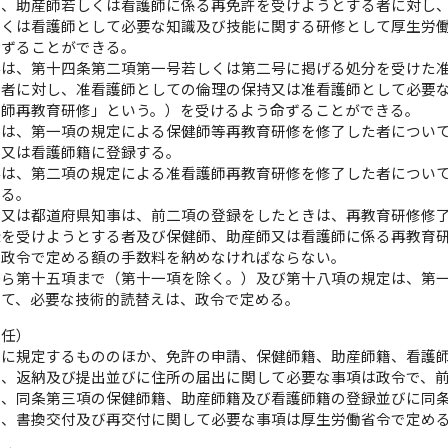
師、助産師若しくは看護師に係る再免許を受けようとする者に対し
しくは看護師として必要な知識及び技能に関する研修として厚生労
命ずることができる。
事は、第十四条第二項第一号若しくは第二号に掲げる処分を受けた
る者に対し、准看護師としての倫理の保持又は准看護師として必要
護師再教育研修」という。）を受けるよう命ずることができる。
臣は、第一項の規定による保健師等再教育研修を修了した者につい
籍又は看護師籍に登録する。
事は、第二項の規定による准看護師再教育研修を修了した者につい
する。
臣又は都道府県知事は、前二項の登録をしたときは、再教育研修修
録を受けようとする者及び保健師、助産師又は看護師に係る再教育
て政令で定める額の手数料を納めなければならない。
から第十五項まで（第十一項を除く。）及び第十八項の規定は、第
いて、必要な技術的読替えは、政令で定める。
委任）
章に規定するもののほか、免許の申請、保健師籍、助産師籍、看護
付、返納及び提出並びに住所の届出に関して必要な事項は政令で、
施、同条第三項の保健師籍、助産師籍及び看護師籍の登録並びに同
付、書換交付及び再交付に関して必要な事項は厚生労働省令で定め