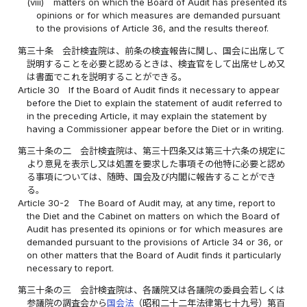
(viii)
matters on which the Board of Audit has presented its
opinions or for which measures are demanded pursuant
to the provisions of Article 36, and the results thereof.
第三十条
会計検査院は、前条の検査報告に関し、国会に出席して
説明することを必要と認めるときは、検査官をして出席せしめ又
は書面でこれを説明することができる。
Article 30
If the Board of Audit finds it necessary to appear
before the Diet to explain the statement of audit referred to
in the preceding Article, it may explain the statement by
having a Commissioner appear before the Diet or in writing.
第三十条の二
会計検査院は、第三十四条又は第三十六条の規定に
より意見を表示し又は処置を要求した事項その他特に必要と認め
る事項については、随時、国会及び内閣に報告することができ
る。
Article 30-2
The Board of Audit may, at any time, report to
the Diet and the Cabinet on matters on which the Board of
Audit has presented its opinions or for which measures are
demanded pursuant to the provisions of Article 34 or 36, or
on other matters that the Board of Audit finds it particularly
necessary to report.
第三十条の三
会計検査院は、各議院又は各議院の委員会若しくは
参議院の調査会から
国会法
（昭和二十二年法律第七十九号）第百