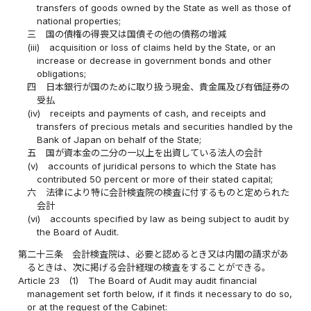
transfers of goods owned by the State as well as those of
national properties;
三
国の債権の得喪又は国債その他の債務の増減
(iii)
acquisition or loss of claims held by the State, or an
increase or decrease in government bonds and other
obligations;
四
日本銀行が国のために取り扱う現金、貴金属及び有価証券の
受払
(iv)
receipts and payments of cash, and receipts and
transfers of precious metals and securities handled by the
Bank of Japan on behalf of the State;
五
国が資本金の二分の一以上を出資している法人の会計
(v)
accounts of juridical persons to which the State has
contributed 50 percent or more of their stated capital;
六
法律により特に会計検査院の検査に付するものと定められた
会計
(vi)
accounts specified by law as being subject to audit by
the Board of Audit.
第二十三条
会計検査院は、必要と認めるとき又は内閣の請求があ
るときは、次に掲げる会計経理の検査をすることができる。
Article 23
(1)
The Board of Audit may audit financial
management set forth below, if it finds it necessary to do so,
or at the request of the Cabinet: