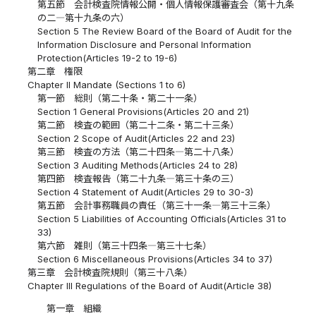
第五節 会計検査院情報公開・個人情報保護審査会（第十九条
の二―第十九条の六）
Section 5 The Review Board of the Board of Audit for the
Information Disclosure and Personal Information
Protection(Articles 19-2 to 19-6)
第二章 権限
Chapter II Mandate (Sections 1 to 6)
第一節 総則（第二十条・第二十一条）
Section 1 General Provisions(Articles 20 and 21)
第二節 検査の範囲（第二十二条・第二十三条）
Section 2 Scope of Audit(Articles 22 and 23)
第三節 検査の方法（第二十四条―第二十八条）
Section 3 Auditing Methods(Articles 24 to 28)
第四節 検査報告（第二十九条―第三十条の三）
Section 4 Statement of Audit(Articles 29 to 30-3)
第五節 会計事務職員の責任（第三十一条―第三十三条）
Section 5 Liabilities of Accounting Officials(Articles 31 to
33)
第六節 雑則（第三十四条―第三十七条）
Section 6 Miscellaneous Provisions(Articles 34 to 37)
第三章 会計検査院規則（第三十八条）
Chapter III Regulations of the Board of Audit(Article 38)
第一章 組織