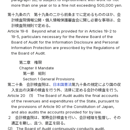
more than one year or to a fine not exceeding 500,000 yen.
第十九条の六
第十九条の二から前条までに定めるもののほか、会
計検査院情報公開・個人情報保護審査会に関し必要な事項は、会
計検査院規則で定める。
Article 19-6
Beyond what is provided for in Articles 19-2 to
19-5, particulars necessary for the Review Board of the
Board of Audit for the Information Disclosure and Personal
Information Protection are prescribed by the Regulations of
the Board of Audit.
第二章 権限
Chapter II Mandate
第一節 総則
Section 1 General Provisions
第二十条
会計検査院は、
日本国憲法
第九十条の規定により国の収
入支出の決算の検査を行う外、法律に定める会計の検査を行う。
Article 20
(1)
The Board of Audit audits the final accounts
of the revenues and expenditures of the State, pursuant to
the provisions of Article 90 of the Constitution of Japan,
and also audits the accounts provided for by law.
２
会計検査院は、常時会計検査を行い、会計経理を監督し、その
適正を期し、且つ、是正を図る。
(2)
The Board of Audit continuously conducts audit,