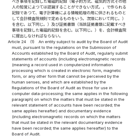
べき事項を記録した電磁的記録（電子的方式、磁気的方式その他
人の知覚によつては認識することができない方式，，で作られる
記録であつて、電子計算機による情報処理の用に供されるものと
して会計検査院規則で定めるものをいう。次項において同じ。）
を含む。以下同じ。）及び証拠書類（当該証拠書類に記載すべき
事項を記録した電磁的記録を含む。以下同じ。）を、会計検査院
に提出しなければならない。
Article 24
(1)
An entity subject to audit by the Board of Audit
must, pursuant to the regulations on the Submission of
Accounts established by the Board of Audit, regularly submit
statements of accounts (including electromagnetic records
(meaning a record used in computerized information
processing which is created in electronic form, magnetic
form, or any other form that cannot be perceived by the
human senses, and which are established by the
Regulations of the Board of Audit as those for use in
computer data-processing; the same applies in the following
paragraph) on which the matters that must be stated in the
relevant statement of accounts have been recorded; the
same applies hereafter) and documentary evidence
(including electromagnetic records on which the matters
that must be stated in the relevant documentary evidence
have been recorded; the same applies hereafter) to the
Board of Audit.