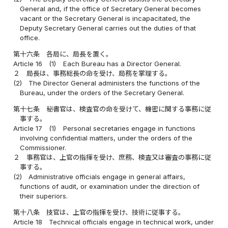
General and, if the office of Secretary General becomes
vacant or the Secretary General is incapacitated, the
Deputy Secretary General carries out the duties of that
office.
第十六条
各局に、局長を置く。
Article 16
(1)
Each Bureau has a Director General.
２
局長は、事務総長の命を受け、局務を掌理する。
(2)
The Director General administers the functions of the
Bureau, under the orders of the Secretary General.
第十七条
秘書官は、検査官の命を受けて、機密に関する事務に従
事する。
Article 17
(1)
Personal secretaries engage in functions
involving confidential matters, under the orders of the
Commissioner.
２
事務官は、上官の指揮を受け、庶務、検査又は審査の事務に従
事する。
(2)
Administrative officials engage in general affairs,
functions of audit, or examination under the direction of
their superiors.
第十八条
技官は、上官の指揮を受け、技術に従事する。
Article 18
Technical officials engage in technical work, under