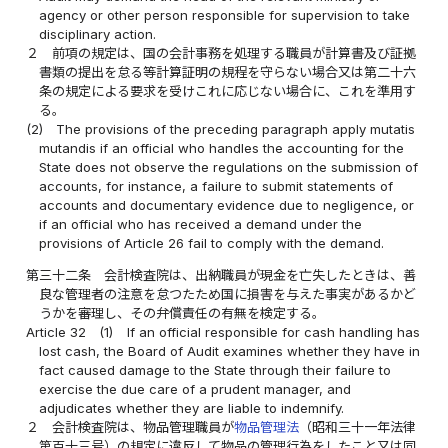
agency or other person responsible for supervision to take
disciplinary action.
２
前項の規定は、国の会計事務を処理する職員が計算書及び証拠
書類の提出を怠る等計算証明の規程を守らない場合又は第二十六
条の規定による要求を受けこれに応じない場合に、これを準用す
る。
(2)
The provisions of the preceding paragraph apply mutatis
mutandis if an official who handles the accounting for the
State does not observe the regulations on the submission of
accounts, for instance, a failure to submit statements of
accounts and documentary evidence due to negligence, or
if an official who has received a demand under the
provisions of Article 26 fail to comply with the demand.
第三十二条
会計検査院は、出納職員が現金を亡失したときは、善
良な管理者の注意を怠つたため国に損害を与えた事実があるかど
うかを審理し、その弁償責任の有無を検定する。
Article 32
(1)
If an official responsible for cash handling has
lost cash, the Board of Audit examines whether they have in
fact caused damage to the State through their failure to
exercise the due care of a prudent manager, and
adjudicates whether they are liable to indemnify.
２
会計検査院は、物品管理職員が
物品管理法
（昭和三十一年法律
第百十三号）の規定に違反して物品の管理行為をしたこと又は同