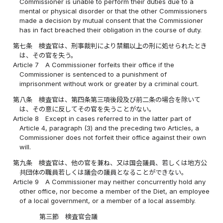
Commissioner is unable to perform their duties due to a
mental or physical disorder or that the other Commissioners
made a decision by mutual consent that the Commissioner
has in fact breached their obligation in the course of duty.
第七条
検査官は、刑事裁判により禁錮以上の刑に処せられたとき
は、その官を失う。
Article 7
A Commissioner forfeits their office if the
Commissioner is sentenced to a punishment of
imprisonment without work or greater by a criminal court.
第八条
検査官は、第四条第三項後段及び前二条の場合を除いて
は、その意に反してその官を失うことがない。
Article 8
Except in cases referred to in the latter part of
Article 4, paragraph (3) and the preceding two Articles, a
Commissioner does not forfeit their office against their own
will.
第九条
検査官は、他の官を兼ね、又は国会議員、若しくは地方公
共団体の職員若しくは議会の議員となることができない。
Article 9
A Commissioner may neither concurrently hold any
other office, nor become a member of the Diet, an employee
of a local government, or a member of a local assembly.
第三節 検査官会議