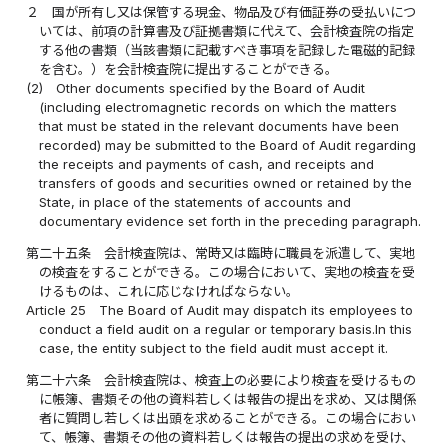
２
国が所有し又は保管する現金、物品及び有価証券の受払いにつ
いては、前項の計算書及び証拠書類に代えて、会計検査院の指定
する他の書類（当該書類に記載すべき事項を記録した電磁的記録
を含む。）を会計検査院に提出することができる。
(2)
Other documents specified by the Board of Audit
(including electromagnetic records on which the matters
that must be stated in the relevant documents have been
recorded) may be submitted to the Board of Audit regarding
the receipts and payments of cash, and receipts and
transfers of goods and securities owned or retained by the
State, in place of the statements of accounts and
documentary evidence set forth in the preceding paragraph.
第二十五条
会計検査院は、常時又は臨時に職員を派遣して、実地
の検査をすることができる。この場合において、実地の検査を受
けるものは、これに応じなければならない。
Article 25
The Board of Audit may dispatch its employees to
conduct a field audit on a regular or temporary basis.In this
case, the entity subject to the field audit must accept it.
第二十六条
会計検査院は、検査上の必要により検査を受けるもの
に帳簿、書類その他の資料若しくは報告の提出を求め、又は関係
者に質問し若しくは出頭を求めることができる。この場合におい
て、帳簿、書類その他の資料若しくは報告の提出の求めを受け、