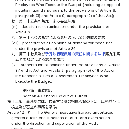
Employees Who Execute the Budget (including as applied
mutatis mutandis pursuant to the provisions of Article 8,
paragraph (3) and Article 9, paragraph (2) of that Act);
七
第三十五条の規定による審査決定
(vii)
decision for examination under the provisions of
Article 35;
八
第三十六条の規定による意見の表示又は処置の要求
(viii)
presentation of opinions or demand for measures
under the provisions of Article 36;
九
第三十七条及び
予算執行職員等の責任に関する法律
第九条第
五項の規定による意見の表示
(ix)
presentation of opinions under the provisions of Article
37 of this Act and Article 9, paragraph (5) of the Act on
the Responsibilities of Government Employees Who
Execute the Budget.
第四節 事務総局
Section 4 General Executive Bureau
第十二条
事務総局は、検査官会議の指揮監督の下に、庶務並びに
検査及び審査の事務を掌る。
Article 12
(1)
The General Executive Bureau undertakes
general affairs and functions of audit and examination
under the direction and supervision of the Audit
Commission.