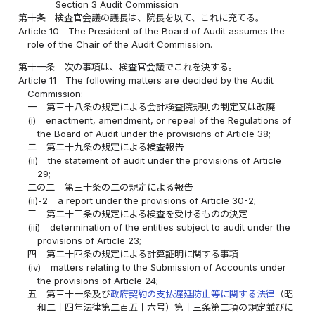
Section 3 Audit Commission
第十条
検査官会議の議長は、院長を以て、これに充てる。
Article 10
The President of the Board of Audit assumes the
role of the Chair of the Audit Commission.
第十一条
次の事項は、検査官会議でこれを決する。
Article 11
The following matters are decided by the Audit
Commission:
一
第三十八条の規定による会計検査院規則の制定又は改廃
(i)
enactment, amendment, or repeal of the Regulations of
the Board of Audit under the provisions of Article 38;
二
第二十九条の規定による検査報告
(ii)
the statement of audit under the provisions of Article
29;
二の二
第三十条の二の規定による報告
(ii)-2
a report under the provisions of Article 30-2;
三
第二十三条の規定による検査を受けるものの決定
(iii)
determination of the entities subject to audit under the
provisions of Article 23;
四
第二十四条の規定による計算証明に関する事項
(iv)
matters relating to the Submission of Accounts under
the provisions of Article 24;
五
第三十一条及び
政府契約の支払遅延防止等に関する法律
（昭
和二十四年法律第二百五十六号）第十三条第二項の規定並びに