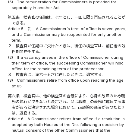
(5)
The remuneration for Commissioners is provided for
separately in another Act.
第五条
検査官の任期は、七年とし、一回に限り再任されることが
できる。
Article 5
(1)
A Commissioner's term of office is seven years,
and a Commissioner may be reappointed for only another
term.
２
検査官が任期中に欠けたときは、後任の検査官は、前任者の残
任期間在任する。
(2)
If a vacancy arises in the office of Commissioner during
their term of office, the succeeding Commissioner will hold
office for the remaining term of the predecessor.
３
検査官は、満六十五才に達したときは、退官する。
(3)
Commissioners retire from office upon reaching the age
of 65.
第六条
検査官は、他の検査官の合議により、心身の故障のため職
務の執行ができないと決定され、又は職務上の義務に違反する事
実があると決定された場合において、両議院の議決があつたとき
は、退官する。
Article 6
A Commissioner retires from office if a resolution is
adopted by both Houses of the Diet following a decision by
mutual consent of the other Commissioners that the