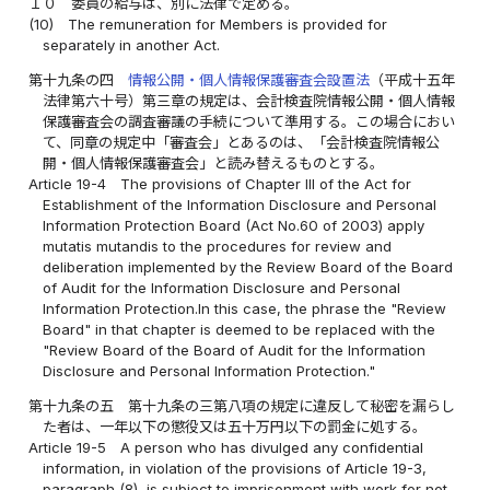
１０
委員の給与は、別に法律で定める。
(10)
The remuneration for Members is provided for
separately in another Act.
第十九条の四
情報公開・個人情報保護審査会設置法
（平成十五年
法律第六十号）第三章の規定は、会計検査院情報公開・個人情報
保護審査会の調査審議の手続について準用する。この場合におい
て、同章の規定中「審査会」とあるのは、「会計検査院情報公
開・個人情報保護審査会」と読み替えるものとする。
Article 19-4
The provisions of Chapter III of the Act for
Establishment of the Information Disclosure and Personal
Information Protection Board (Act No.60 of 2003) apply
mutatis mutandis to the procedures for review and
deliberation implemented by the Review Board of the Board
of Audit for the Information Disclosure and Personal
Information Protection.In this case, the phrase the "Review
Board" in that chapter is deemed to be replaced with the
"Review Board of the Board of Audit for the Information
Disclosure and Personal Information Protection."
第十九条の五
第十九条の三第八項の規定に違反して秘密を漏らし
た者は、一年以下の懲役又は五十万円以下の罰金に処する。
Article 19-5
A person who has divulged any confidential
information, in violation of the provisions of Article 19-3,
paragraph (8), is subject to imprisonment with work for not