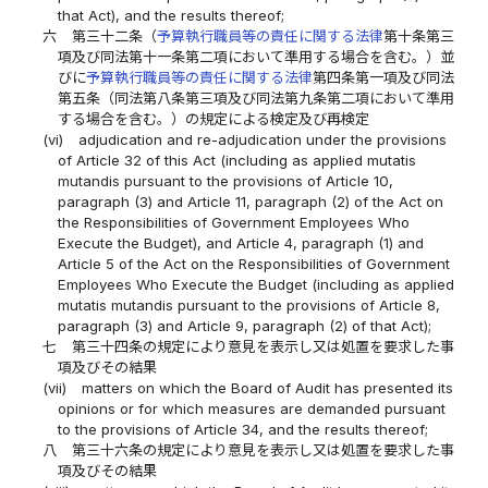
that Act), and the results thereof;
六
第三十二条（
予算執行職員等の責任に関する法律
第十条第三
項及び同法第十一条第二項において準用する場合を含む。）並
びに
予算執行職員等の責任に関する法律
第四条第一項及び同法
第五条（同法第八条第三項及び同法第九条第二項において準用
する場合を含む。）の規定による検定及び再検定
(vi)
adjudication and re-adjudication under the provisions
of Article 32 of this Act (including as applied mutatis
mutandis pursuant to the provisions of Article 10,
paragraph (3) and Article 11, paragraph (2) of the Act on
the Responsibilities of Government Employees Who
Execute the Budget), and Article 4, paragraph (1) and
Article 5 of the Act on the Responsibilities of Government
Employees Who Execute the Budget (including as applied
mutatis mutandis pursuant to the provisions of Article 8,
paragraph (3) and Article 9, paragraph (2) of that Act);
七
第三十四条の規定により意見を表示し又は処置を要求した事
項及びその結果
(vii)
matters on which the Board of Audit has presented its
opinions or for which measures are demanded pursuant
to the provisions of Article 34, and the results thereof;
八
第三十六条の規定により意見を表示し又は処置を要求した事
項及びその結果