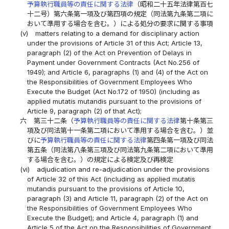
予算執行職員等の責任に関する法律
（昭和二十五年法律第百七
十二号）第六条第一項及び第四項の規定（同法第九条第二項に
おいて準用する場合を含む。）による処分の要求に関する事項
(v)
matters relating to a demand for disciplinary action
under the provisions of Article 31 of this Act; Article 13,
paragraph (2) of the Act on Prevention of Delays in
Payment under Government Contracts (Act No.256 of
1949); and Article 6, paragraphs (1) and (4) of the Act on
the Responsibilities of Government Employees Who
Execute the Budget (Act No.172 of 1950) (including as
applied mutatis mutandis pursuant to the provisions of
Article 9, paragraph (2) of that Act);
六
第三十二条（
予算執行職員等の責任に関する法律
第十条第三
項及び同法第十一条第二項において準用する場合を含む。）並
びに
予算執行職員等の責任に関する法律
第四条第一項及び同法
第五条（同法第八条第三項及び同法第九条第二項において準用
する場合を含む。）の規定による検定及び再検定
(vi)
adjudication and re-adjudication under the provisions
of Article 32 of this Act (including as applied mutatis
mutandis pursuant to the provisions of Article 10,
paragraph (3) and Article 11, paragraph (2) of the Act on
the Responsibilities of Government Employees Who
Execute the Budget); and Article 4, paragraph (1) and
Article 5 of the Act on the Responsibilities of Government