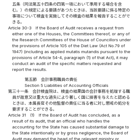
五条（同法第五十四条の四第一項において準用する場合を含
む。）の規定による要請があつたときは、当該要請に係る特定の
事項について検査を実施してその検査の結果を報告することがで
きる。
Article 30-3
If the Board of Audit receives a request from
either one of the Houses, the Committees thereof, or any of
the Research Committees of the House of Councillors under
the provisions of Article 105 of the Diet Law (Act No.79 of
1947) (including as applied mutatis mutandis pursuant to the
provisions of Article 54-4, paragraph (1) of that Act), it may
conduct an audit of the specific matters requested and
report the results.
第五節 会計事務職員の責任
Section 5 Liabilities of Accounting Officials
第三十一条
会計検査院は、検査の結果国の会計事務を処理する職
員が故意又は重大な過失により著しく国に損害を与えたと認める
ときは、本属長官その他監督の責任に当る者に対し懲戒の処分を
要求することができる。
Article 31
(1)
If the Board of Audit has concluded, as a
result of its audit, that an official who handles the
accounting for the State has caused substantial damage to
the State intentionally or by gross negligence, the Board of
Audit may demand the head of the relevant ministry or