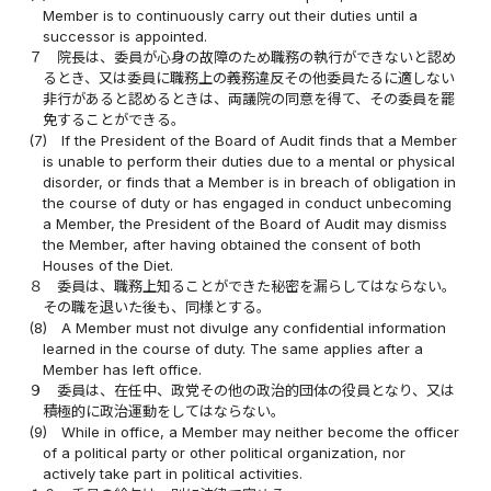
Member is to continuously carry out their duties until a
successor is appointed.
７
院長は、委員が心身の故障のため職務の執行ができないと認め
るとき、又は委員に職務上の義務違反その他委員たるに適しない
非行があると認めるときは、両議院の同意を得て、その委員を罷
免することができる。
(7)
If the President of the Board of Audit finds that a Member
is unable to perform their duties due to a mental or physical
disorder, or finds that a Member is in breach of obligation in
the course of duty or has engaged in conduct unbecoming
a Member, the President of the Board of Audit may dismiss
the Member, after having obtained the consent of both
Houses of the Diet.
８
委員は、職務上知ることができた秘密を漏らしてはならない。
その職を退いた後も、同様とする。
(8)
A Member must not divulge any confidential information
learned in the course of duty. The same applies after a
Member has left office.
９
委員は、在任中、政党その他の政治的団体の役員となり、又は
積極的に政治運動をしてはならない。
(9)
While in office, a Member may neither become the officer
of a political party or other political organization, nor
actively take part in political activities.