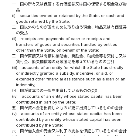
一
国の所有又は保管する有価証券又は国の保管する現金及び物
品
(i)
securities owned or retained by the State, or cash and
goods retained by the State;
二
国以外のものが国のために取り扱う現金、物品又は有価証券
の受払
(ii)
receipts and payments of cash or receipts and
transfers of goods and securities handled by entities
other than the State, on behalf of the State;
三
国が直接又は間接に補助金、奨励金、助成金等を交付し又は
貸付金、損失補償等の財政援助を与えているものの会計
(iii)
accounts of an entity for which the State has directly
or indirectly granted a subsidy, incentive, or aid, or
extended other financial assistance such as a loan or an
indemnity;
四
国が資本金の一部を出資しているものの会計
(iv)
accounts of an entity whose stated capital has been
contributed in part by the State;
五
国が資本金を出資したものが更に出資しているものの会計
(v)
accounts of an entity whose stated capital has been
contributed by an entity whose stated capital has been
contributed by the State;
六
国が借入金の元金又は利子の支払を保証しているものの会計