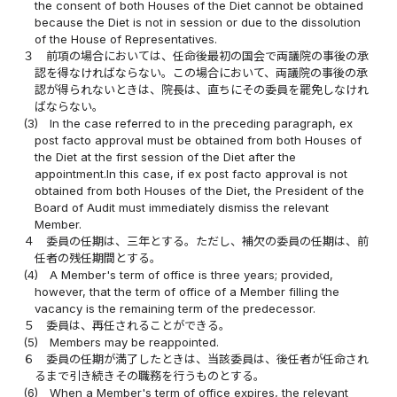
the consent of both Houses of the Diet cannot be obtained
because the Diet is not in session or due to the dissolution
of the House of Representatives.
３
前項の場合においては、任命後最初の国会で両議院の事後の承
認を得なければならない。この場合において、両議院の事後の承
認が得られないときは、院長は、直ちにその委員を罷免しなけれ
ばならない。
(3)
In the case referred to in the preceding paragraph, ex
post facto approval must be obtained from both Houses of
the Diet at the first session of the Diet after the
appointment.In this case, if ex post facto approval is not
obtained from both Houses of the Diet, the President of the
Board of Audit must immediately dismiss the relevant
Member.
４
委員の任期は、三年とする。ただし、補欠の委員の任期は、前
任者の残任期間とする。
(4)
A Member's term of office is three years; provided,
however, that the term of office of a Member filling the
vacancy is the remaining term of the predecessor.
５
委員は、再任されることができる。
(5)
Members may be reappointed.
６
委員の任期が満了したときは、当該委員は、後任者が任命され
るまで引き続きその職務を行うものとする。
(6)
When a Member's term of office expires, the relevant