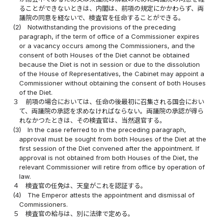
ることができないときは、内閣は、前項の規定にかかわらず、両
議院の同意を経ないで、検査官を任命することができる。
(2)
Notwithstanding the provisions of the preceding
paragraph, if the term of office of a Commissioner expires
or a vacancy occurs among the Commissioners, and the
consent of both Houses of the Diet cannot be obtained
because the Diet is not in session or due to the dissolution
of the House of Representatives, the Cabinet may appoint a
Commissioner without obtaining the consent of both Houses
of the Diet.
３
前項の場合においては、任命の後最初に召集される国会におい
て、両議院の承認を求めなければならない。両議院の承認が得ら
れなかつたときは、その検査官は、当然退官する。
(3)
In the case referred to in the preceding paragraph,
approval must be sought from both Houses of the Diet at the
first session of the Diet convened after the appointment. If
approval is not obtained from both Houses of the Diet, the
relevant Commissioner will retire from office by operation of
law.
４
検査官の任免は、天皇がこれを認証する。
(4)
The Emperor attests the appointment and dismissal of
Commissioners.
５
検査官の給与は、別に法律で定める。