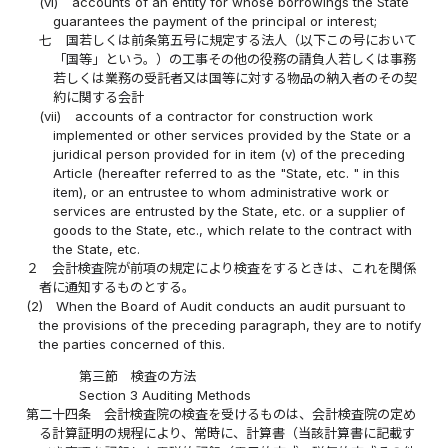
(vi)
accounts of an entity for whose borrowings the State
guarantees the payment of the principal or interest;
七
国若しくは前条第五号に規定する法人（以下この号において
「国等」という。）の工事その他の役務の請負人若しくは事務
若しくは業務の受託者又は国等に対する物品の納入者のその契
約に関する会計
(vii)
accounts of a contractor for construction work
implemented or other services provided by the State or a
juridical person provided for in item (v) of the preceding
Article (hereafter referred to as the "State, etc. " in this
item), or an entrustee to whom administrative work or
services are entrusted by the State, etc. or a supplier of
goods to the State, etc., which relate to the contract with
the State, etc.
２
会計検査院が前項の規定により検査をするときは、これを関係
者に通知するものとする。
(2)
When the Board of Audit conducts an audit pursuant to
the provisions of the preceding paragraph, they are to notify
the parties concerned of this.
第三節 検査の方法
Section 3 Auditing Methods
第二十四条
会計検査院の検査を受けるものは、会計検査院の定め
る計算証明の規程により、常時に、計算書（当該計算書に記載す