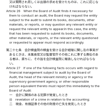
又は質問され若しくは出頭の求めを受けたものは、これに応じな
ければならない。
Article 26
When the Board of Audit finds it necessary for
them to conduct an audit, the Board may request the entity
subject to the audit to submit its books, documents, other
materials, or reports, or may question any relevant entity or
request the relevant entity to appear.In this case, the entity
that has been requested to submit its books, documents,
other materials, or reports, or the relevant entity questioned
or requested to appear must respond accordingly.
第二十七条
会計検査院の検査を受ける会計経理に関し左の事実が
あるときは、本属長官又は監督官庁その他これに準ずる責任のあ
る者は、直ちに、その旨を会計検査院に報告しなければならな
い。
Article 27
If one of the following facts occurs with regard to
financial management subject to audit by the Board of
Audit, the head of the relevant ministry or agency or the
supervisory government agency, or other responsible
person equivalent thereto must report this immediately to the
Board of Audit:
一
会計に関係のある犯罪が発覚したとき
(i)
revelation of a crime in relation to the accounting;
二
現金、有価証券その他の財産の亡失を発見したとき