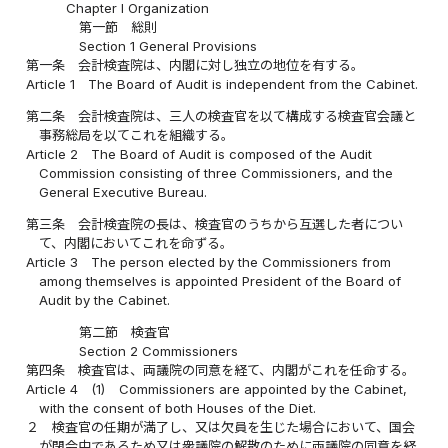
Chapter I Organization
第一節 総則
Section 1 General Provisions
第一条
会計検査院は、内閣に対し独立の地位を有する。
Article 1
The Board of Audit is independent from the Cabinet.
第二条
会計検査院は、三人の検査官を以て構成する検査官会議と
事務総局を以てこれを組織する。
Article 2
The Board of Audit is composed of the Audit
Commission consisting of three Commissioners, and the
General Executive Bureau.
第三条
会計検査院の長は、検査官のうちから互選した者につい
て、内閣においてこれを命ずる。
Article 3
The person elected by the Commissioners from
among themselves is appointed President of the Board of
Audit by the Cabinet.
第二節 検査官
Section 2 Commissioners
第四条
検査官は、両議院の同意を経て、内閣がこれを任命する。
Article 4
(1)
Commissioners are appointed by the Cabinet,
with the consent of both Houses of the Diet.
２
検査官の任期が満了し、又は欠員を生じた場合において、国会
が閉会中であるため又は衆議院の解散のために両議院の同意を経