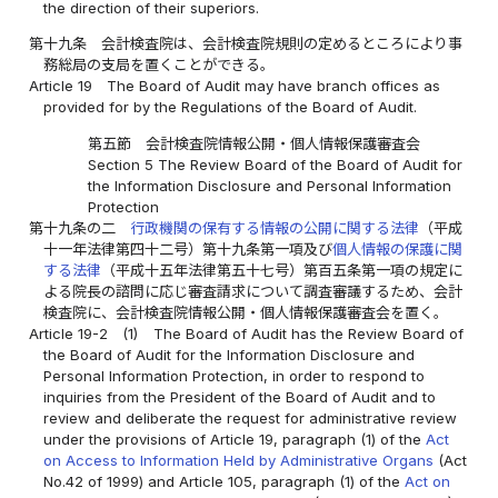
the direction of their superiors.
第十九条
会計検査院は、会計検査院規則の定めるところにより事
務総局の支局を置くことができる。
Article 19
The Board of Audit may have branch offices as
provided for by the Regulations of the Board of Audit.
第五節 会計検査院情報公開・個人情報保護審査会
Section 5 The Review Board of the Board of Audit for
the Information Disclosure and Personal Information
Protection
第十九条の二
行政機関の保有する情報の公開に関する法律
（平成
十一年法律第四十二号）第十九条第一項及び
個人情報の保護に関
する法律
（平成十五年法律第五十七号）第百五条第一項の規定に
よる院長の諮問に応じ審査請求について調査審議するため、会計
検査院に、会計検査院情報公開・個人情報保護審査会を置く。
Article 19-2
(1)
The Board of Audit has the Review Board of
the Board of Audit for the Information Disclosure and
Personal Information Protection, in order to respond to
inquiries from the President of the Board of Audit and to
review and deliberate the request for administrative review
under the provisions of Article 19, paragraph (1) of the
Act
on Access to Information Held by Administrative Organs
(Act
No.42 of 1999) and Article 105, paragraph (1) of the
Act on