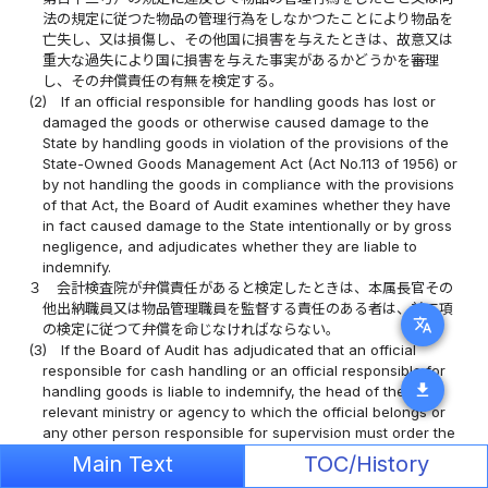
法の規定に従つた物品の管理行為をしなかつたことにより物品を
亡失し、又は損傷し、その他国に損害を与えたときは、故意又は
重大な過失により国に損害を与えた事実があるかどうかを審理
し、その弁償責任の有無を検定する。
(2)
If an official responsible for handling goods has lost or
damaged the goods or otherwise caused damage to the
State by handling goods in violation of the provisions of the
State-Owned Goods Management Act (Act No.113 of 1956) or
by not handling the goods in compliance with the provisions
of that Act, the Board of Audit examines whether they have
in fact caused damage to the State intentionally or by gross
negligence, and adjudicates whether they are liable to
indemnify.
３
会計検査院が弁償責任があると検定したときは、本属長官その
他出納職員又は物品管理職員を監督する責任のある者は、前二項
translate
の検定に従つて弁償を命じなければならない。
(3)
If the Board of Audit has adjudicated that an official
responsible for cash handling or an official responsible for
download
handling goods is liable to indemnify, the head of the
relevant ministry or agency to which the official belongs or
any other person responsible for supervision must order the
official to pay the indemnity in accordance with the
Main Text
TOC/History
adjudication referred to in the preceding two paragraphs.