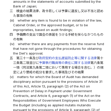
amounts in the statements of accounts submitted by the
Bank of Japan;
三
検査の結果法律、政令若しくは予算に違反し又は不当と認め
た事項の有無
(iii)
whether any item is found to be in violation of the law,
Cabinet Order, or the approved budget, or to be
improprieties, based on audit findings;
四
予備費の支出で国会の承諾をうける手続を採らなかつたもの
の有無
(iv)
whether there are any payments from the reserve fund
that have not gone through the procedures for obtaining
the Diet's approval;
五
第三十一条及び
政府契約の支払遅延防止等に関する法律
第十
三条第二項並びに
予算執行職員等の責任に関する法律
第六条第
一項（同法第九条第二項において準用する場合を含む。）の規
定により懲戒の処分を要求した事項及びその結果
(v)
matters for which the Board of Audit has demanded
disciplinary action pursuant to the provisions of Article 31
of this Act, Article 13, paragraph (2) of the Act on
Prevention of Delay in Payment under Government
Contracts, and Article 6, paragraph (1) of the Act on the
Responsibilities of Government Employees Who Execute
the Budget (including as applied mutatis mutandis
pursuant to the provisions of Article 9, paragraph (2) of