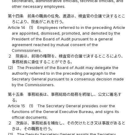
secretaries, administrative officials, technical officials, and
other necessary employees.
第十四条
前条の職員の任免、進退は、検査官の合議で決するとこ
ろにより、院長がこれを行う。
Article 14
(1)
Employees referred to in the preceding Article
are appointed, dismissed, promoted, and demoted by the
President of the Board of Audit pursuant to a general
agreement reached by mutual consent of the
Commissioners.
２
院長は、前項の権限を、検査官の合議で決するところにより、
事務総長に委任することができる。
(2)
The President of the Board of Audit may delegate the
authority referred to in the preceding paragraph to the
Secretary General pursuant to a consensus decision made
by the Commissioners.
第十五条
事務総長は、事務総局の局務を統理し、公文に署名す
る。
Article 15
(1)
The Secretary General presides over the
functions of the General Executive Bureau, and signs its
official documents.
２
次長は、事務総長を補佐し、その欠けたとき又は事故があると
きは、その職務を行う。
(2)
The Deputy Secretary General assists the Secretary