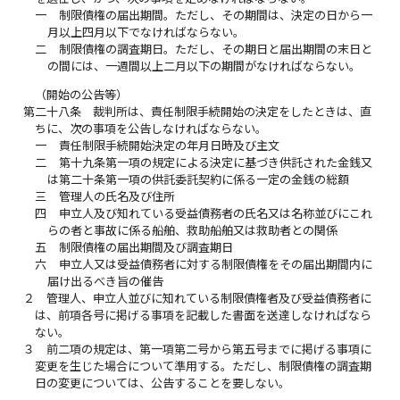
一
制限債権の届出期間。ただし、その期間は、決定の日から一
月以上四月以下でなければならない。
二
制限債権の調査期日。ただし、その期日と届出期間の末日と
の間には、一週間以上二月以下の期間がなければならない。
（開始の公告等）
第二十八条
裁判所は、責任制限手続開始の決定をしたときは、直
ちに、次の事項を公告しなければならない。
一
責任制限手続開始決定の年月日時及び主文
二
第十九条第一項の規定による決定に基づき供託された金銭又
は第二十条第一項の供託委託契約に係る一定の金銭の総額
三
管理人の氏名及び住所
四
申立人及び知れている受益債務者の氏名又は名称並びにこれ
らの者と事故に係る船舶、救助船舶又は救助者との関係
五
制限債権の届出期間及び調査期日
六
申立人又は受益債務者に対する制限債権をその届出期間内に
届け出るべき旨の催告
２
管理人、申立人並びに知れている制限債権者及び受益債務者に
は、前項各号に掲げる事項を記載した書面を送達しなければなら
ない。
３
前二項の規定は、第一項第二号から第五号までに掲げる事項に
変更を生じた場合について準用する。ただし、制限債権の調査期
日の変更については、公告することを要しない。