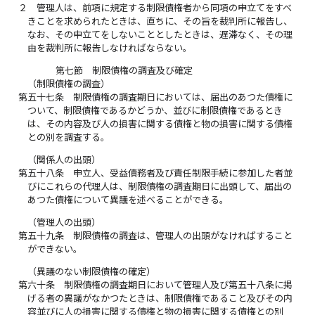
２
管理人は、前項に規定する制限債権者から同項の申立てをすべ
きことを求められたときは、直ちに、その旨を裁判所に報告し、
なお、その申立てをしないこととしたときは、遅滞なく、その理
由を裁判所に報告しなければならない。
第七節 制限債権の調査及び確定
（制限債権の調査）
第五十七条
制限債権の調査期日においては、届出のあつた債権に
ついて、制限債権であるかどうか、並びに制限債権であるとき
は、その内容及び人の損害に関する債権と物の損害に関する債権
との別を調査する。
（関係人の出頭）
第五十八条
申立人、受益債務者及び責任制限手続に参加した者並
びにこれらの代理人は、制限債権の調査期日に出頭して、届出の
あつた債権について異議を述べることができる。
（管理人の出頭）
第五十九条
制限債権の調査は、管理人の出頭がなければすること
ができない。
（異議のない制限債権の確定）
第六十条
制限債権の調査期日において管理人及び第五十八条に掲
げる者の異議がなかつたときは、制限債権であること及びその内
容並びに人の損害に関する債権と物の損害に関する債権との別