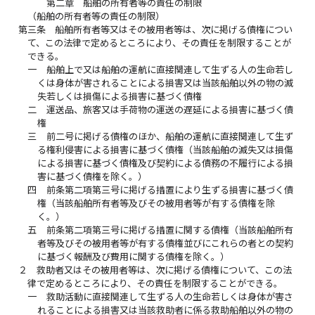
第二章 船舶の所有者等の責任の制限
（船舶の所有者等の責任の制限）
第三条
船舶所有者等又はその被用者等は、次に掲げる債権につい
て、この法律で定めるところにより、その責任を制限することが
できる。
一
船舶上で又は船舶の運航に直接関連して生ずる人の生命若し
くは身体が害されることによる損害又は当該船舶以外の物の滅
失若しくは損傷による損害に基づく債権
二
運送品、旅客又は手荷物の運送の遅延による損害に基づく債
権
三
前二号に掲げる債権のほか、船舶の運航に直接関連して生ず
る権利侵害による損害に基づく債権（当該船舶の滅失又は損傷
による損害に基づく債権及び契約による債務の不履行による損
害に基づく債権を除く。）
四
前条第二項第三号に掲げる措置により生ずる損害に基づく債
権（当該船舶所有者等及びその被用者等が有する債権を除
く。）
五
前条第二項第三号に掲げる措置に関する債権（当該船舶所有
者等及びその被用者等が有する債権並びにこれらの者との契約
に基づく報酬及び費用に関する債権を除く。）
２
救助者又はその被用者等は、次に掲げる債権について、この法
律で定めるところにより、その責任を制限することができる。
一
救助活動に直接関連して生ずる人の生命若しくは身体が害さ
れることによる損害又は当該救助者に係る救助船舶以外の物の