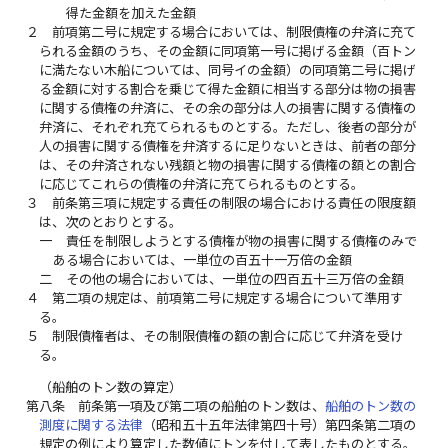
得た金額を加えた金額
２
前項第二号に規定する場合においては、制限債権の弁済に充て
られる金額のうち、その金額に同項第一号に掲げる金額（百トン
に満たない木船については、同号イの金額）の同項第二号に掲げ
る金額に対する割合を乗じて得た金額に相当する部分は物の損害
に関する債権の弁済に、その余の部分は人の損害に関する債権の
弁済に、それぞれ充てられるものとする。ただし、後者の部分が
人の損害に関する債権を弁済するに足りないときは、前者の部分
は、その弁済されない残額と物の損害に関する債権の額との割合
に応じてこれらの債権の弁済に充てられるものとする。
３
前条第三項に規定する責任の制限の場合における責任の限度額
は、次のとおりとする。
一
責任を制限しようとする債権が物の損害に関する債権のみで
ある場合においては、一単位の百五十一万倍の金額
二
その他の場合においては、一単位の四百五十三万倍の金額
４
第二項の規定は、前項第二号に規定する場合について準用す
る。
５
制限債権者は、その制限債権の額の割合に応じて弁済を受け
る。
（船舶のトン数の算定）
第八条
前条第一項及び第二項の船舶のトン数は、
船舶のトン数の
測度に関する法律
（昭和五十五年法律第四十号）第四条第二項の
規定の例により算定した数値にトンを付して表したものとする。