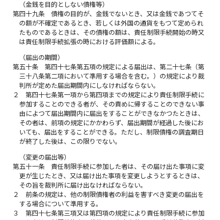
（金銭を目的としない債権等）
第四十九条
債権の目的が、金銭でないとき、又は金銭であつてそ
の額が不確定であるとき、若しくは外国の通貨をもつて定められ
たものであるときは、その債権の額は、責任制限手続開始の時又
は責任制限手続拡張の時における評価額による。
（届出の期間）
第五十条
第四十七条第五項の規定による届出は、第二十七条（第
三十八条第二項において準用する場合を含む。）の規定により裁
判所が定めた届出期間内にしなければならない。
２
第四十七条第一項から第四項までの規定により責任制限手続に
参加することのできる者が、その責めに帰することのできない事
由によつて届出期間内に届出をすることができなかつたときは、
その者は、前項の規定にかかわらず、届出期間が経過した後にお
いても、届出をすることができる。ただし、制限債権の調査期日
が終了した後は、この限りでない。
（変更の届出等）
第五十一条
責任制限手続に参加した者は、その届け出た事項に変
更が生じたとき、又は届け出た事項を変更しようとするときは、
その旨を裁判所に届け出なければならない。
２
前条の規定は、他の制限債権者の利益を害すべき変更の届出を
する場合について準用する。
３
第四十七条第三項又は第四項の規定により責任制限手続に参加