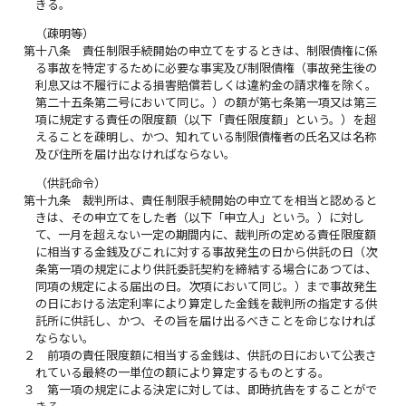
きる。
（疎明等）
第十八条
責任制限手続開始の申立てをするときは、制限債権に係
る事故を特定するために必要な事実及び制限債権（事故発生後の
利息又は不履行による損害賠償若しくは違約金の請求権を除く。
第二十五条第二号において同じ。）の額が第七条第一項又は第三
項に規定する責任の限度額（以下「責任限度額」という。）を超
えることを疎明し、かつ、知れている制限債権者の氏名又は名称
及び住所を届け出なければならない。
（供託命令）
第十九条
裁判所は、責任制限手続開始の申立てを相当と認めると
きは、その申立てをした者（以下「申立人」という。）に対し
て、一月を超えない一定の期間内に、裁判所の定める責任限度額
に相当する金銭及びこれに対する事故発生の日から供託の日（次
条第一項の規定により供託委託契約を締結する場合にあつては、
同項の規定による届出の日。次項において同じ。）まで事故発生
の日における法定利率により算定した金銭を裁判所の指定する供
託所に供託し、かつ、その旨を届け出るべきことを命じなければ
ならない。
２
前項の責任限度額に相当する金銭は、供託の日において公表さ
れている最終の一単位の額により算定するものとする。
３
第一項の規定による決定に対しては、即時抗告をすることがで