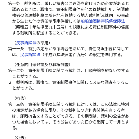
第十条
裁判所は、著しい損害又は遅滞を避けるため必要があると
認めるときは、職権で、責任制限事件を他の管轄裁判所、制限債
権者の普通裁判籍の所在地を管轄する地方裁判所又は同一の事故
から生じた他の責任制限事件若しくは
船舶油濁損害賠償保障法
（昭和五十年法律第九十五号）の規定による責任制限事件の係属
する裁判所に移送することができる。
（
民事訴訟法
の準用）
第十一条
特別の定めがある場合を除いて、責任制限手続に関して
は、
民事訴訟法
（平成八年法律第百九号）の規定を準用する。
（任意的口頭弁論及び職権調査）
第十二条
責任制限手続に関する裁判は、口頭弁論を経ないでする
ことができる。
２
裁判所は、職権で、責任制限事件に関して必要な調査をするこ
とができる。
（抗告）
第十三条
責任制限手続に関する裁判に対しては、この法律に特別
の規定がある場合に限り、その裁判につき利害関係を有する者
は、即時抗告をすることができる。その期間は、裁判の公告があ
つた場合においては、その公告があつた日から起算して一月とす
る。
（公告）