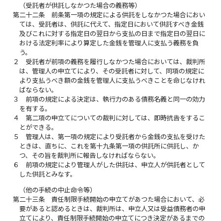
（受託者が供託しなかつた場合の義務等）
第二十二条
前条第一項の規定による供託をしなかつた場合におい
ては、受託者は、供託に代えて、指定日において供託すべき金銭
及びこれに対する指定日の翌日から支払の日まで指定日の翌日に
おける法定利率により算定した金銭を管理人に支払う義務を負
う。
２
受託者が前項の義務を履行しなかつた場合においては、裁判所
は、管理人の申立てにより、その受託者に対して、同項の規定に
より支払うべき額の金銭を管理人に支払うべきことを命じなけれ
ばならない。
３
前項の規定による決定は、執行力のある債務名義と同一の効力
を有する。
４
第二項の申立てについての裁判に対しては、即時抗告をするこ
とができる。
５
管理人は、第一項の規定により受託者から金銭の支払を受けた
ときは、直ちに、これを第十九条第一項の供託所に供託し、か
つ、その旨を裁判所に報告しなければならない。
６
前項の規定により管理人がした供託は、申立人が供託者として
した供託とみなす。
（他の手続の中止命令等）
第二十三条
責任制限手続開始の申立てがあつた場合において、必
要があると認めるときは、裁判所は、申立人又は受益債務者の申
立てにより、責任制限手続開始の申立てにつき決定があるまでの