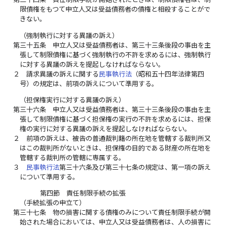
限債権をもつて申立人又は受益債務者の債権と相殺することがで
きない。
（強制執行に対する異議の訴え）
第三十五条
申立人又は受益債務者は、第三十三条後段の事由を主
張して制限債権に基づく強制執行の不許を求めるには、強制執行
に対する異議の訴えを提起しなければならない。
２
請求異議の訴えに関する
民事執行法
（昭和五十四年法律第四
号）の規定は、前項の訴えについて準用する。
（担保権実行に対する異議の訴え）
第三十六条
申立人又は受益債務者は、第三十三条後段の事由を主
張して制限債権に基づく担保権の実行の不許を求めるには、担保
権の実行に対する異議の訴えを提起しなければならない。
２
前項の訴えは、被告の普通裁判籍の所在地を管轄する裁判所又
はこの裁判所がないときは、担保権の目的である財産の所在地を
管轄する裁判所の管轄に専属する。
３
民事執行法
第三十六条及び第三十七条の規定は、第一項の訴え
について準用する。
第四節 責任制限手続の拡張
（手続拡張の申立て）
第三十七条
物の損害に関する債権のみについて責任制限手続が開
始された場合においては、申立人又は受益債務者は、人の損害に