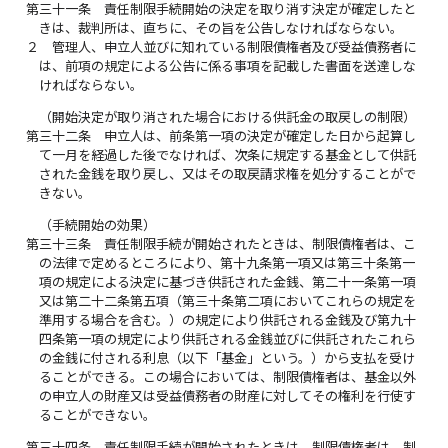
第三十一条
責任制限手続開始の決定を取り消す決定が確定したと
きは、裁判所は、直ちに、その旨を公告しなければならない。
２
管理人、申立人並びに知れている制限債権者及び受益債務者に
は、前項の規定による公告に係る事項を記載した書面を送達しな
ければならない。
（開始決定が取り消された場合における供託金の取戻しの制限）
第三十二条
申立人は、前条第一項の決定が確定した日から起算し
て一月を経過した後でなければ、次条に規定する基金として供託
された金銭を取り戻し、又はその取戻請求権を処分することがで
きない。
（手続開始の効果）
第三十三条
責任制限手続が開始されたときは、制限債権者は、こ
の法律で定めるところにより、第十九条第一項又は第三十条第一
項の規定による決定に基づき供託された金銭、第二十一条第一項
又は第二十二条第五項（第三十条第二項においてこれらの規定を
準用する場合を含む。）の規定により供託される金銭及び第九十
四条第一項の規定により供託される金銭並びに供託されたこれら
の金銭に付される利息（以下「基金」という。）から支払を受け
ることができる。この場合においては、制限債権者は、基金以外
の申立人の財産又は受益債務者の財産に対してその権利を行使す
ることができない。
第三十四条
責任制限手続が開始されたときは、制限債権者は、制