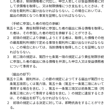
した者は、制限債権者に代位し、申立人若しくは受益債務者に対
して求償権を取得し、又は制限債権につき支払をしたときは、そ
の旨を裁判所に届け出なければならない。この場合においては、
届出の原因となつた事実を証明しなければならない。
（手続に参加した者の地位の承継）
第五十二条
責任制限手続に参加した者の届出に係る債権を取得し
た者は、その参加した者の地位を承継することができる。
２
前項の規定により承継しようとする者は、取得した債権その他
の最高裁判所規則で定める事項を裁判所に届け出なければならな
い。この場合においては、当該債権を取得したことを証明しなけ
ればならない。
３
前二項の規定は、第四十七条第一項の規定により責任制限手続
に参加した者の届出に係る債権を弁済した申立人又は受益債務者
について準用する。
（届出の却下）
第五十三条
裁判所は、この節の規定によつてする届出が第四十七
条第五項若しくは第六項、第五十条（第五十一条第二項において
準用する場合を含む。）、第五十一条第三項又は前条第二項（同
条第三項において準用する場合を含む。）の規定に違反するとき
は、その届出を却下しなければならない。
２
前項の規定による決定に対しては、即時抗告をすることができ
る。