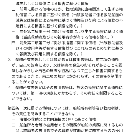
滅失若しくは損傷による損害に基づく債権
二
前号に掲げる債権のほか、救助活動に直接関連して生ずる権
利侵害による損害に基づく債権（当該救助者に係る救助船舶の
滅失又は損傷による損害に基づく債権及び契約による債務の不
履行による損害に基づく債権を除く。）
三
前条第二項第三号に掲げる措置により生ずる損害に基づく債
権（当該救助者及びその被用者等が有する債権を除く。）
四
前条第二項第三号に掲げる措置に関する債権（当該救助者及
びその被用者等が有する債権並びにこれらの者との契約に基づ
く報酬及び費用に関する債権を除く。）
３
船舶所有者等若しくは救助者又は被用者等は、前二項の債権
が、自己の故意により、又は損害の発生のおそれがあることを認
識しながらした自己の無謀な行為によつて生じた損害に関するも
のであるときは、前二項の規定にかかわらず、その責任を制限す
ることができない。
４
船舶所有者等又はその被用者等は、旅客の損害に関する債権に
ついては、第一項の規定にかかわらず、その責任を制限すること
ができない。
第四条
次に掲げる債権については、船舶所有者等及び救助者は、
その責任を制限することができない。
一
海難の救助又は共同海損の分担に基づく債権
二
船舶所有者等の被用者でその職務が船舶の業務に関するもの
又は救助者の被用者でその職務が救助活動に関するものの使用