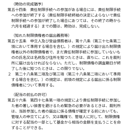
（時効の完成猶予）
第五十四条
責任制限手続への参加がある場合には、責任制限手続
への参加が終了する（責任制限手続終結の決定によらないで責任
制限手続への参加が終了した場合にあつては、その終了の時から
六月を経過する）までの間は、時効は、完成しない。
（知れた制限債権者の届出義務等）
第五十五条
申立人及び受益債務者は、第十八条（第三十七条第二
項において準用する場合を含む。）の規定により届け出た制限債
権者以外の制限債権者で、まだ責任制限手続に参加していないも
のの氏名又は名称及び住所を知つたときは、直ちに、これを裁判
所に届け出なければならない。ただし、制限債権の調査期日が終
了した後に知つたときは、この限りでない。
２
第二十八条第二項及び第三項（第三十八条第二項において準用
する場合を含む。）の規定は、前項の規定による届出に係る制限
債権者について準用する。
（配当の前払の許可）
第五十六条
第四十七条第一項の規定により責任制限手続に参加し
た者の著しい損害を避けるため緊急の必要があるときは、裁判所
は、当該参加した者の届出に係る債権が確定する前においても、
管理人の申立てにより、又は職権で、管理人に対して、制限債権
に対する配当の一部として基金から相当の金額を支払うことを命
ずることができる。