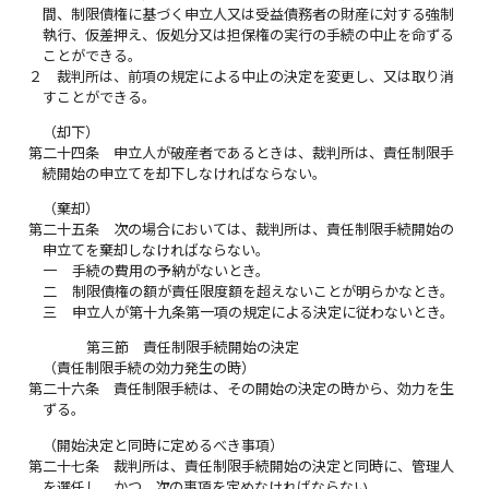
間、制限債権に基づく申立人又は受益債務者の財産に対する強制
執行、仮差押え、仮処分又は担保権の実行の手続の中止を命ずる
ことができる。
２
裁判所は、前項の規定による中止の決定を変更し、又は取り消
すことができる。
（却下）
第二十四条
申立人が破産者であるときは、裁判所は、責任制限手
続開始の申立てを却下しなければならない。
（棄却）
第二十五条
次の場合においては、裁判所は、責任制限手続開始の
申立てを棄却しなければならない。
一
手続の費用の予納がないとき。
二
制限債権の額が責任限度額を超えないことが明らかなとき。
三
申立人が第十九条第一項の規定による決定に従わないとき。
第三節 責任制限手続開始の決定
（責任制限手続の効力発生の時）
第二十六条
責任制限手続は、その開始の決定の時から、効力を生
ずる。
（開始決定と同時に定めるべき事項）
第二十七条
裁判所は、責任制限手続開始の決定と同時に、管理人
を選任し、かつ、次の事項を定めなければならない。