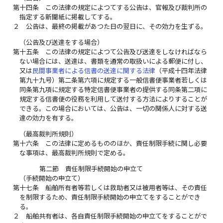
第十四条
この法律の規定によつてする公告は、官報及び裁判所の
指定する新聞紙に掲載してする。
２
公告は、最終の掲載があつた日の翌日に、その効力を生ずる。
（公告及び送達をする場合）
第十五条
この法律の規定によつて公告及び送達をしなければなら
ない場合には、送達は、書類を通常の取扱いによる郵便に付し、
又は
民間事業者による信書の送達に関する法律
（平成十四年法律
第九十九号）第二条第六項に規定する一般信書便事業者若しくは
同条第九項に規定する特定信書便事業者の提供する同条第二項に
規定する信書便の役務を利用して送付する方法によりすることが
できる。この場合においては、公告は、一切の関係人に対する送
達の効力を有する。
（最高裁判所規則）
第十六条
この法律に定めるもののほか、責任制限手続に関し必要
な事項は、最高裁判所規則で定める。
第二節 責任制限手続開始の申立て
（手続開始の申立て）
第十七条
船舶所有者等若しくは救助者又は被用者等は、その責任
を制限するため、責任制限手続開始の申立てをすることができ
る。
２
船舶共有者は、各自責任制限手続開始の申立てをすることがで