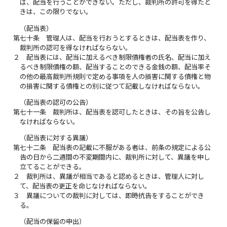
ば、配当を行うことができない。ただし、裁判所の許可を得たと
きは、この限りでない。
（配当表）
第七十条
管理人は、配当を行おうとするときは、配当表を作り、
裁判所の認可を得なければならない。
２
配当表には、配当に加えるべき制限債権者の氏名、配当に加え
るべき制限債権の額、配当することのできる金銭の額、配当率そ
の他の最高裁判所規則で定める事項を人の損害に関する債権と物
の損害に関する債権との別に従つて記載しなければならない。
（配当表の認可の公告）
第七十一条
裁判所は、配当表を認可したときは、その旨を公告し
なければならない。
（配当表に対する異議）
第七十二条
配当表の記載に不服がある者は、前条の規定による公
告の日から二週間の不変期間内に、裁判所に対して、異議を申し
立てることができる。
２
裁判所は、異議が相当であると認めるときは、管理人に対し
て、配当表の更正を命じなければならない。
３
異議についての裁判に対しては、即時抗告をすることができ
る。
（配当の保留の申出）