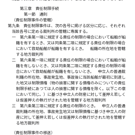
第三章 責任制限手続
第一節 通則
（責任制限事件の管轄）
第九条
責任制限事件は、次の各号に掲げる区分に応じ、それぞれ
当該各号に定める裁判所の管轄に専属する。
一
第六条第一項に規定する責任の制限の場合において船舶が船
籍を有するとき、又は同条第二項に規定する責任の制限の場合
において救助船舶が船籍を有するとき。 船籍の所在地を管轄
する地方裁判所
二
第六条第一項に規定する責任の制限の場合において船舶が船
籍を有しないとき、又は同条第二項に規定する責任の制限の場
合において救助船舶が船籍を有しないとき。 申立人の普通裁
判籍の所在地、事故発生地、事故後に当該船舶が最初に到達し
た地又は制限債権（物の損害に関する債権のみについての責任
制限手続にあつては人の損害に関する債権を除く。以下この章
において同じ。）に基づき申立人の財産に対して差押え若しく
は仮差押えの執行がされた地を管轄する地方裁判所
三
第六条第三項に規定する責任の制限のとき。 申立人の普通
裁判籍の所在地、事故発生地又は制限債権に基づき申立人の財
産に対して差押え若しくは仮差押えの執行がされた地を管轄す
る地方裁判所
（責任制限事件の移送）