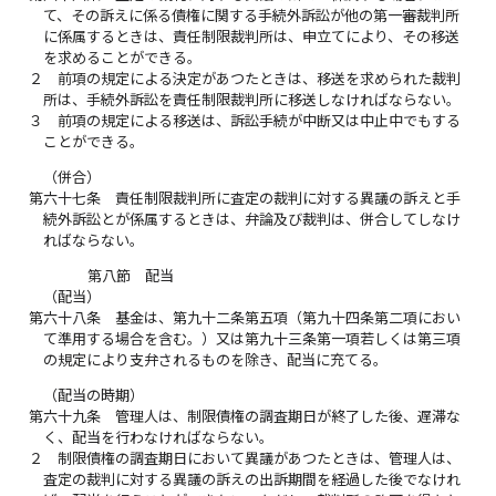
て、その訴えに係る債権に関する手続外訴訟が他の第一審裁判所
に係属するときは、責任制限裁判所は、申立てにより、その移送
を求めることができる。
２
前項の規定による決定があつたときは、移送を求められた裁判
所は、手続外訴訟を責任制限裁判所に移送しなければならない。
３
前項の規定による移送は、訴訟手続が中断又は中止中でもする
ことができる。
（併合）
第六十七条
責任制限裁判所に査定の裁判に対する異議の訴えと手
続外訴訟とが係属するときは、弁論及び裁判は、併合してしなけ
ればならない。
第八節 配当
（配当）
第六十八条
基金は、第九十二条第五項（第九十四条第二項におい
て準用する場合を含む。）又は第九十三条第一項若しくは第三項
の規定により支弁されるものを除き、配当に充てる。
（配当の時期）
第六十九条
管理人は、制限債権の調査期日が終了した後、遅滞な
く、配当を行わなければならない。
２
制限債権の調査期日において異議があつたときは、管理人は、
査定の裁判に対する異議の訴えの出訴期間を経過した後でなけれ