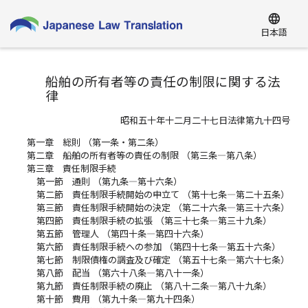
language
日本語
船舶の所有者等の責任の制限に関する法
律
昭和五十年十二月二十七日法律第九十四号
第一章 総則 （第一条・第二条）
第二章 船舶の所有者等の責任の制限 （第三条―第八条）
第三章 責任制限手続
第一節 通則 （第九条―第十六条）
第二節 責任制限手続開始の申立て （第十七条―第二十五条）
第三節 責任制限手続開始の決定 （第二十六条―第三十六条）
第四節 責任制限手続の拡張 （第三十七条―第三十九条）
第五節 管理人 （第四十条―第四十六条）
第六節 責任制限手続への参加 （第四十七条―第五十六条）
第七節 制限債権の調査及び確定 （第五十七条―第六十七条）
第八節 配当 （第六十八条―第八十一条）
第九節 責任制限手続の廃止 （第八十二条―第八十九条）
第十節 費用 （第九十条―第九十四条）