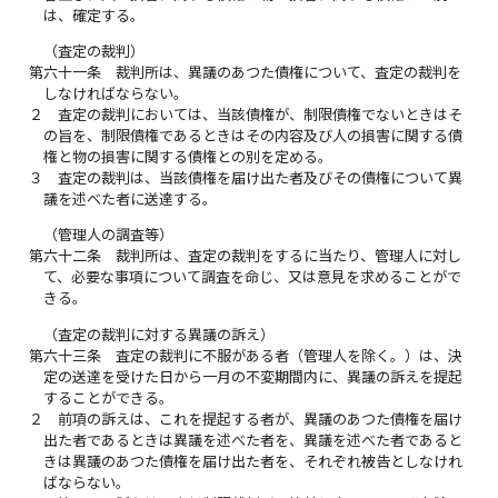
は、確定する。
（査定の裁判）
第六十一条
裁判所は、異議のあつた債権について、査定の裁判を
しなければならない。
２
査定の裁判においては、当該債権が、制限債権でないときはそ
の旨を、制限債権であるときはその内容及び人の損害に関する債
権と物の損害に関する債権との別を定める。
３
査定の裁判は、当該債権を届け出た者及びその債権について異
議を述べた者に送達する。
（管理人の調査等）
第六十二条
裁判所は、査定の裁判をするに当たり、管理人に対し
て、必要な事項について調査を命じ、又は意見を求めることがで
きる。
（査定の裁判に対する異議の訴え）
第六十三条
査定の裁判に不服がある者（管理人を除く。）は、決
定の送達を受けた日から一月の不変期間内に、異議の訴えを提起
することができる。
２
前項の訴えは、これを提起する者が、異議のあつた債権を届け
出た者であるときは異議を述べた者を、異議を述べた者であると
きは異議のあつた債権を届け出た者を、それぞれ被告としなけれ
ばならない。