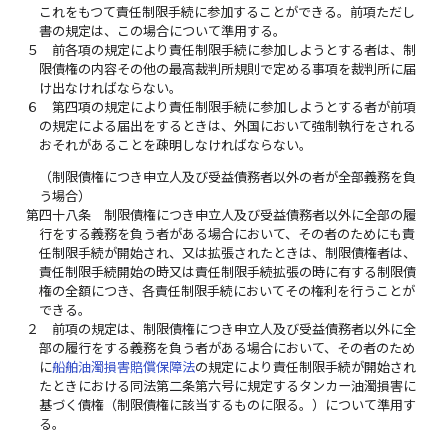
これをもつて責任制限手続に参加することができる。前項ただし
書の規定は、この場合について準用する。
５
前各項の規定により責任制限手続に参加しようとする者は、制
限債権の内容その他の最高裁判所規則で定める事項を裁判所に届
け出なければならない。
６
第四項の規定により責任制限手続に参加しようとする者が前項
の規定による届出をするときは、外国において強制執行をされる
おそれがあることを疎明しなければならない。
（制限債権につき申立人及び受益債務者以外の者が全部義務を負
う場合）
第四十八条
制限債権につき申立人及び受益債務者以外に全部の履
行をする義務を負う者がある場合において、その者のためにも責
任制限手続が開始され、又は拡張されたときは、制限債権者は、
責任制限手続開始の時又は責任制限手続拡張の時に有する制限債
権の全額につき、各責任制限手続においてその権利を行うことが
できる。
２
前項の規定は、制限債権につき申立人及び受益債務者以外に全
部の履行をする義務を負う者がある場合において、その者のため
に
船舶油濁損害賠償保障法
の規定により責任制限手続が開始され
たときにおける同法第二条第六号に規定するタンカー油濁損害に
基づく債権（制限債権に該当するものに限る。）について準用す
る。