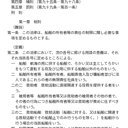
第四章 補則 （第九十五条―第九十八条）
第五章 罰則 （第九十九条―第百一条）
附 則
第一章 総則
（趣旨）
第一条
この法律は、船舶の所有者等の責任の制限に関し必要な事
項を定めるものとする。
（定義）
第二条
この法律において、次の各号に掲げる用語の意義は、それ
ぞれ当該各号に定めるところによる。
一
船舶 航海の用に供する船舶で、ろかい又は主としてろかい
をもつて運転する舟及び公用に供する船舶以外のものをいう。
二
船舶所有者等 船舶所有者、船舶賃借人及び傭船者並びに法
人であるこれらの者の無限責任社員をいう。
二の二
救助者 救助活動に直接関連する役務を提供する者をい
う。
三
被用者等 船舶所有者等又は救助者の被用者その他の者で、
その者の行為につき船舶所有者等又は救助者が責めに任ずべき
ものをいう。
三の二
救助船舶 救助活動（船舶に対する、又は船舶に関連す
る救助活動でその船舶上でのみ行うものを除く。）を船舶から
行う場合の当該船舶をいう。