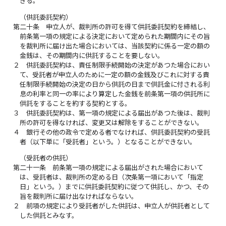
きる。
（供託委託契約）
第二十条
申立人が、裁判所の許可を得て供託委託契約を締結し、
前条第一項の規定による決定において定められた期間内にその旨
を裁判所に届け出た場合においては、当該契約に係る一定の額の
金銭は、その期間内に供託することを要しない。
２
供託委託契約は、責任制限手続開始の決定があつた場合におい
て、受託者が申立人のために一定の額の金銭及びこれに対する責
任制限手続開始の決定の日から供託の日まで供託金に付される利
息の利率と同一の率により算定した金銭を前条第一項の供託所に
供託をすることを約する契約とする。
３
供託委託契約は、第一項の規定による届出があつた後は、裁判
所の許可を得なければ、変更又は解除をすることができない。
４
銀行その他の政令で定める者でなければ、供託委託契約の受託
者（以下単に「受託者」という。）となることができない。
（受託者の供託）
第二十一条
前条第一項の規定による届出がされた場合において
は、受託者は、裁判所の定める日（次条第一項において「指定
日」という。）までに供託委託契約に従つて供託し、かつ、その
旨を裁判所に届け出なければならない。
２
前項の規定により受託者がした供託は、申立人が供託者として
した供託とみなす。