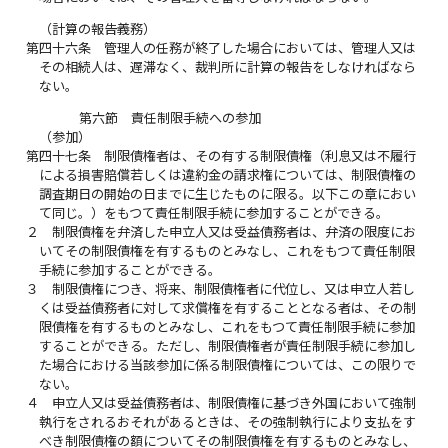
（計算の報告義務）
第四十六条
管理人の任務が終了した場合においては、管理人又は
その相続人は、遅滞なく、裁判所に計算の報告をしなければなら
ない。
第六節 責任制限手続への参加
（参加）
第四十七条
制限債権者は、その有する制限債権（利息又は不履行
による損害賠償若しくは違約金の請求権については、制限債権の
調査期日の開始の日までに生じたものに限る。以下この章におい
て同じ。）をもつて責任制限手続に参加することができる。
２
制限債権を弁済した申立人又は受益債務者は、弁済の限度にお
いてその制限債権を有するものとみなし、これをもつて責任制限
手続に参加することができる。
３
制限債権につき、将来、制限債権者に代位し、又は申立人若し
くは受益債務者に対して求償権を有することとなる者は、その制
限債権を有するものとみなし、これをもつて責任制限手続に参加
することができる。ただし、制限債権者が責任制限手続に参加し
た場合における当該参加に係る制限債権については、この限りで
ない。
４
申立人又は受益債務者は、制限債権に基づき外国において強制
執行をされるおそれがあるときは、その強制執行により支払をす
べき制限債権の額についてその制限債権を有するものとみなし、