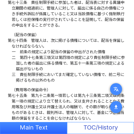
第七十三条
責任制限手続に参加した者は、配当表に対する異議申
立期間の経過前に、管理人に対して、届出に係る自己の債権につ
き手続外訴訟が係属していること又は当該債権に基づく強制執行
若しくは担保権の実行がされていることを証明して、配当の保留
の申出をすることができる。
（配当の保留）
第七十四条
管理人は、次に掲げる債権については、配当を保留し
なければならない。
一
前条の規定により配当の保留の申出がされた債権
二
第四十七条第三項又は第四項の規定により責任制限手続に参
加した者の届出に係る債権で、第五十一条第三項の規定による
届出がないもの
三
責任制限手続においてまだ確定していない債権で、前二号に
掲げるもの以外のもの
translate
（費用等の保留命令）
第七十五条
第九十二条第一項若しくは第九十三条第二項又は同条
第一項の規定により立て替えられ、又は支弁されることとなる費
download
用等及び弁護士又は弁護士法人の報酬で、その額が明らかでない
ものがあるときは、裁判所は、管理人に対して、基金につき相当
額の保留をすることを命じなければならない。
２
裁判所は、前項の規定による決定を変更し、又は取り消すこと
Main Text
TOC/History
ができる。