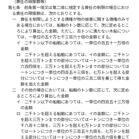
（責任の限度額等）
第七条
前条第一項又は第二項に規定する責任の制限の場合におけ
る責任の限度額は、次のとおりとする。
一
責任を制限しようとする債権が物の損害に関する債権のみで
ある場合においては、船舶のトン数に応じて、次に定めるとこ
ろにより算出した金額。ただし、百トンに満たない木船につい
ては、一単位の五十万七千三百六十倍の金額とする。
イ
二千トン以下の船舶にあつては、一単位の百五十一万倍の
金額
ロ
二千トンを超える船舶にあつては、イの金額に、二千トン
を超え三万トンまでの部分については一トンにつき一単位の
六百四倍を、三万トンを超え七万トンまでの部分については
一トンにつき一単位の四百五十三倍を、七万トンを超える部
分については一トンにつき一単位の三百二倍を乗じて得た金
額を加えた金額
二
その他の場合においては、船舶のトン数に応じて、次に定め
るところにより算出した金額
イ
二千トン以下の船舶にあつては、一単位の四百五十三万倍
の金額
ロ
二千トンを超える船舶にあつては、イの金額に、二千トン
を超え三万トンまでの部分については一トンにつき一単位の
千八百十二倍を、三万トンを超え七万トンまでの部分につい
ては一トンにつき一単位の千三百五十九倍を、七万トンを超
える部分については一トンにつき一単位の九百六倍を乗じて