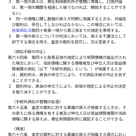
３
第一項の訴えは、責任制限裁判所の管轄に専属し、口頭弁論
は、第一項の期間を経過した後でなければ、開始することができ
ない。
４
同一の債権に関し数個の訴えが同時に係属するときは、弁論及
び裁判は、併合してしなければならない。この場合においては、
民事訴訟法
第四十条第一項から第三項までの規定を準用する。
５
第一項の訴えについての判決においては、訴えを不適法として
却下する場合を除き、査定の裁判を認可し、又は変更する。
（訴訟手続の中止）
第六十四条
第四十七条第五項の規定により制限債権の届出がされ
た場合において、当該債権に関する債権者及び申立人又は受益債
務者間の訴訟（以下「手続外訴訟」という。）が係属するとき
は、裁判所は、原告の申立てにより、その訴訟手続の中止を命ず
ることができる。
２
裁判所は、原告の申立てにより、前項の規定による中止の決定
を取り消すことができる。
（手続外訴訟の管轄の拡張）
第六十五条
査定の裁判に対する異議の訴えが係属するときは、そ
の訴えに係る債権を有する者及び申立人又は受益債務者間の当該
債権に関する訴えは、責任制限裁判所に提起することができる。
（移送）
第六十六条
査定の裁判に対する異議の訴えが係属する場合におい