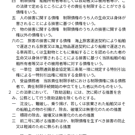
四
制限債権 船舶所有者等若しくは救助者又は被用者等が、こ
の法律で定めるところによりその責任を制限することができる
債権をいう。
五
人の損害に関する債権 制限債権のうち人の生命又は身体が
害されることによる損害に基づく債権をいう。
六
物の損害に関する債権 制限債権のうち人の損害に関する債
権以外の債権をいう。
六の二
旅客の損害に関する債権 海上旅客運送契約により船舶
で運送される旅客又は海上物品運送契約により船舶で運送され
る車両若しくは生動物とともに乗船することを認められた者の
生命又は身体が害されることによる損害に基づく当該船舶の船
舶所有者等又はその被用者等に対する債権をいう。
七
一単位 国際通貨基金協定第三条第一項に規定する特別引出
権による一特別引出権に相当する金額をいう。
八
受益債務者 当該責任制限手続における制限債権に係る債務
者で、責任制限手続開始の申立てをした者以外のものをいう。
２
この法律において、「救助活動」には、次に掲げる措置を含
み、公務として行う救助活動を除くものとする。
一
沈没し、難破し、乗り揚げ、若しくは放棄された船舶又はそ
の船舶上の物の引揚げ、除去、破壊又は無害化のための措置
二
積荷の除去、破壊又は無害化のための措置
三
前二号に掲げる措置のほか、制限債権を生ずべき損害の防止
又は軽減のために執られる措置