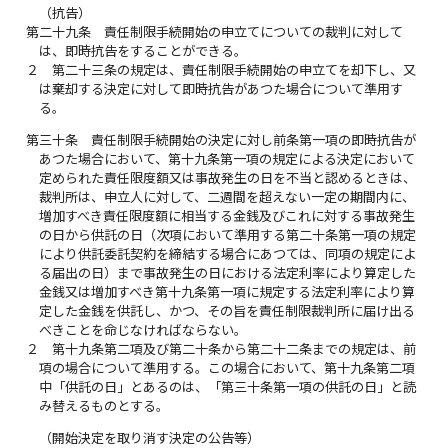
（抗告）
第二十九条
責任制限手続開始の申立てについての裁判に対して
は、即時抗告をすることができる。
２
第二十三条の規定は、責任制限手続開始の申立てを却下し、又
は棄却する決定に対して即時抗告があつた場合について準用す
る。
第三十条
責任制限手続開始の決定に対し前条第一項の即時抗告が
あつた場合において、第十九条第一項の規定による決定において
定められた責任限度額又は事故発生の日を不当と認めるときは、
裁判所は、申立人に対して、二週間を超えない一定の期間内に、
増加すべき責任限度額に相当する金銭及びこれに対する事故発生
の日から供託の日（次項において準用する第二十条第一項の規定
により供託委託契約を締結する場合にあつては、同項の規定によ
る届出の日）まで事故発生の日における法定利率により算定した
金銭又は増加すべき第十九条第一項に規定する法定利率により算
定した金銭を供託し、かつ、その旨を責任制限裁判所に届け出る
べきことを命じなければならない。
２
第十九条第二項及び第二十条から第二十二条までの規定は、前
項の場合について準用する。この場合において、第十九条第二項
中「供託の日」とあるのは、「第三十条第一項の供託の日」と読
み替えるものとする。
（開始決定を取り消す決定の公告等）