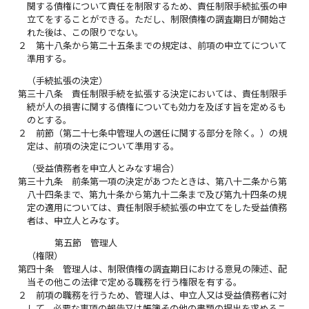
関する債権について責任を制限するため、責任制限手続拡張の申
立てをすることができる。ただし、制限債権の調査期日が開始さ
れた後は、この限りでない。
２
第十八条から第二十五条までの規定は、前項の申立てについて
準用する。
（手続拡張の決定）
第三十八条
責任制限手続を拡張する決定においては、責任制限手
続が人の損害に関する債権についても効力を及ぼす旨を定めるも
のとする。
２
前節（第二十七条中管理人の選任に関する部分を除く。）の規
定は、前項の決定について準用する。
（受益債務者を申立人とみなす場合）
第三十九条
前条第一項の決定があつたときは、第八十二条から第
八十四条まで、第九十条から第九十二条まで及び第九十四条の規
定の適用については、責任制限手続拡張の申立てをした受益債務
者は、申立人とみなす。
第五節 管理人
（権限）
第四十条
管理人は、制限債権の調査期日における意見の陳述、配
当その他この法律で定める職務を行う権限を有する。
２
前項の職務を行うため、管理人は、申立人又は受益債務者に対
して、必要な事項の報告又は帳簿その他の書類の提出を求めるこ