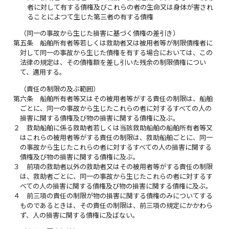
者に対して有する債権及びこれらの者の生命又は身体が害され
ることによつて生じた第三者の有する債権
（同一の事故から生じた損害に基づく債権の差引き）
第五条
船舶所有者等若しくは救助者又は被用者等が制限債権者に
対して同一の事故から生じた債権を有する場合においては、この
法律の規定は、その債権額を差し引いた残余の制限債権につい
て、適用する。
（責任の制限の及ぶ範囲）
第六条
船舶所有者等又はその被用者等がする責任の制限は、船舶
ごとに、同一の事故から生じたこれらの者に対するすべての人の
損害に関する債権及び物の損害に関する債権に及ぶ。
２
救助船舶に係る救助者若しくは当該救助船舶の船舶所有者等又
はこれらの被用者等がする責任の制限は、救助船舶ごとに、同一
の事故から生じたこれらの者に対するすべての人の損害に関する
債権及び物の損害に関する債権に及ぶ。
３
前項の救助者以外の救助者又はその被用者等がする責任の制限
は、救助者ごとに、同一の事故から生じたこれらの者に対するす
べての人の損害に関する債権及び物の損害に関する債権に及ぶ。
４
前三項の責任の制限が物の損害に関する債権のみについてする
ものであるときは、その責任の制限は、前三項の規定にかかわら
ず、人の損害に関する債権に及ばない。