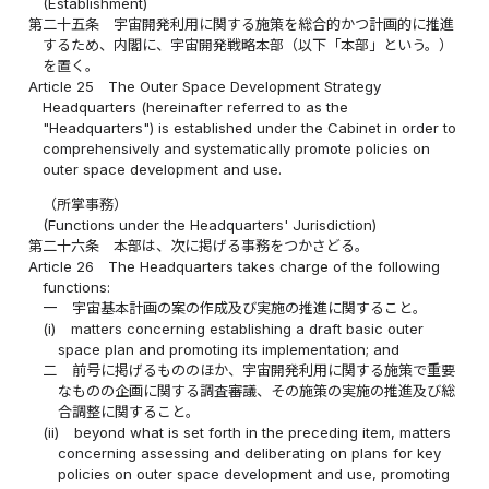
(Establishment)
第二十五条
宇宙開発利用に関する施策を総合的かつ計画的に推進
するため、内閣に、宇宙開発戦略本部（以下「本部」という。）
を置く。
Article 25
The Outer Space Development Strategy
Headquarters (hereinafter referred to as the
"Headquarters") is established under the Cabinet in order to
comprehensively and systematically promote policies on
outer space development and use.
（所掌事務）
(Functions under the Headquarters' Jurisdiction)
第二十六条
本部は、次に掲げる事務をつかさどる。
Article 26
The Headquarters takes charge of the following
functions:
一
宇宙基本計画の案の作成及び実施の推進に関すること。
(i)
matters concerning establishing a draft basic outer
space plan and promoting its implementation; and
二
前号に掲げるもののほか、宇宙開発利用に関する施策で重要
なものの企画に関する調査審議、その施策の実施の推進及び総
合調整に関すること。
(ii)
beyond what is set forth in the preceding item, matters
concerning assessing and deliberating on plans for key
policies on outer space development and use, promoting