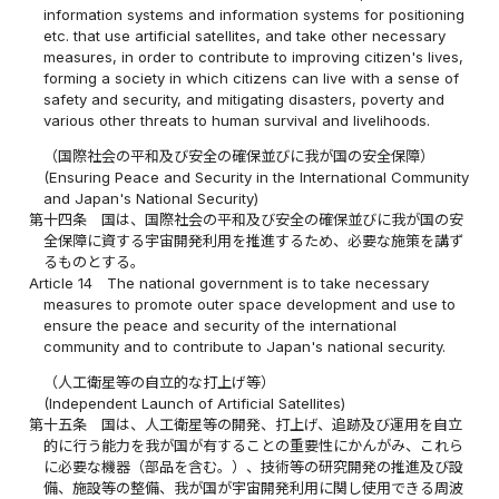
information systems and information systems for positioning
etc. that use artificial satellites, and take other necessary
measures, in order to contribute to improving citizen's lives,
forming a society in which citizens can live with a sense of
safety and security, and mitigating disasters, poverty and
various other threats to human survival and livelihoods.
（国際社会の平和及び安全の確保並びに我が国の安全保障）
(Ensuring Peace and Security in the International Community
and Japan's National Security)
第十四条
国は、国際社会の平和及び安全の確保並びに我が国の安
全保障に資する宇宙開発利用を推進するため、必要な施策を講ず
るものとする。
Article 14
The national government is to take necessary
measures to promote outer space development and use to
ensure the peace and security of the international
community and to contribute to Japan's national security.
（人工衛星等の自立的な打上げ等）
(Independent Launch of Artificial Satellites)
第十五条
国は、人工衛星等の開発、打上げ、追跡及び運用を自立
的に行う能力を我が国が有することの重要性にかんがみ、これら
に必要な機器（部品を含む。）、技術等の研究開発の推進及び設
備、施設等の整備、我が国が宇宙開発利用に関し使用できる周波