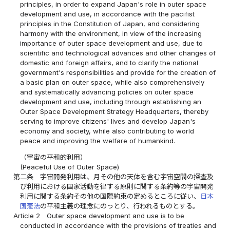
principles, in order to expand Japan's role in outer space
development and use, in accordance with the pacifist
principles in the Constitution of Japan, and considering
harmony with the environment, in view of the increasing
importance of outer space development and use, due to
scientific and technological advances and other changes of
domestic and foreign affairs, and to clarify the national
government's responsibilities and provide for the creation of
a basic plan on outer space, while also comprehensively
and systematically advancing policies on outer space
development and use, including through establishing an
Outer Space Development Strategy Headquarters, thereby
serving to improve citizens' lives and develop Japan's
economy and society, while also contributing to world
peace and improving the welfare of humankind.
（宇宙の平和的利用）
(Peaceful Use of Outer Space)
第二条
宇宙開発利用は、月その他の天体を含む宇宙空間の探査及
び利用における国家活動を律する原則に関する条約等の宇宙開発
利用に関する条約その他の国際約束の定めるところに従い、
日本
国憲法
の平和主義の理念にのっとり、行われるものとする。
Article 2
Outer space development and use is to be
conducted in accordance with the provisions of treaties and