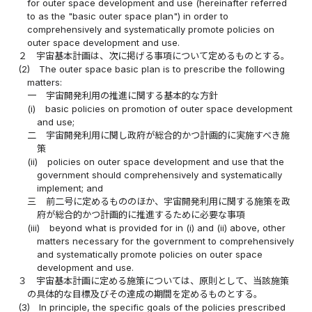
for outer space development and use (hereinafter referred
to as the "basic outer space plan") in order to
comprehensively and systematically promote policies on
outer space development and use.
２
宇宙基本計画は、次に掲げる事項について定めるものとする。
(2)
The outer space basic plan is to prescribe the following
matters:
一
宇宙開発利用の推進に関する基本的な方針
(i)
basic policies on promotion of outer space development
and use;
二
宇宙開発利用に関し政府が総合的かつ計画的に実施すべき施
策
(ii)
policies on outer space development and use that the
government should comprehensively and systematically
implement; and
三
前二号に定めるもののほか、宇宙開発利用に関する施策を政
府が総合的かつ計画的に推進するために必要な事項
(iii)
beyond what is provided for in (i) and (ii) above, other
matters necessary for the government to comprehensively
and systematically promote policies on outer space
development and use.
３
宇宙基本計画に定める施策については、原則として、当該施策
の具体的な目標及びその達成の期間を定めるものとする。
(3)
In principle, the specific goals of the policies prescribed