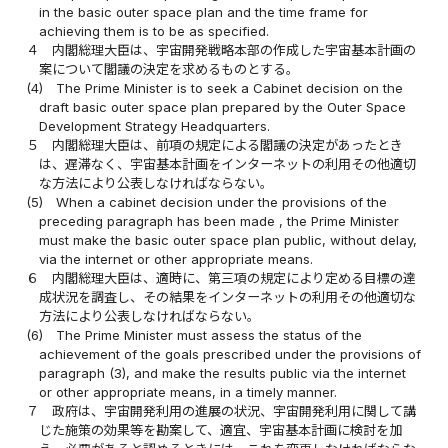
in the basic outer space plan and the time frame for
achieving them is to be as specified.
４
内閣総理大臣は、宇宙開発戦略本部の作成した宇宙基本計画の
案について閣議の決定を求めるものとする。
(4)
The Prime Minister is to seek a Cabinet decision on the
draft basic outer space plan prepared by the Outer Space
Development Strategy Headquarters.
５
内閣総理大臣は、前項の規定による閣議の決定があったとき
は、遅滞なく、宇宙基本計画をインターネットの利用その他適切
な方法により公表しなければならない。
(5)
When a cabinet decision under the provisions of the
preceding paragraph has been made , the Prime Minister
must make the basic outer space plan public, without delay,
via the internet or other appropriate means.
６
内閣総理大臣は、適時に、第三項の規定により定める目標の達
成状況を調査し、その結果をインターネットの利用その他適切な
方法により公表しなければならない。
(6)
The Prime Minister must assess the status of the
achievement of the goals prescribed under the provisions of
paragraph (3), and make the results public via the internet
or other appropriate means, in a timely manner.
７
政府は、宇宙開発利用の進展の状況、宇宙開発利用に関して講
じた施策の効果等を勘案して、適宜、宇宙基本計画に検討を加