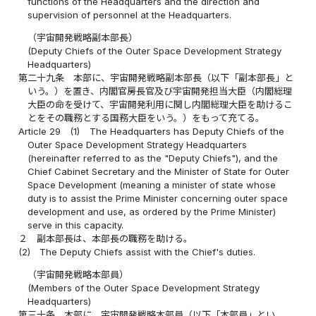
functions of the Headquarters and the direction and
supervision of personnel at the Headquarters.
（宇宙開発戦略副本部長）
(Deputy Chiefs of the Outer Space Development Strategy
Headquarters)
第二十九条
本部に、宇宙開発戦略副本部長（以下「副本部長」と
いう。）を置き、内閣官房長官及び宇宙開発担当大臣（内閣総理
大臣の命を受けて、宇宙開発利用に関し内閣総理大臣を助けるこ
とをその職務とする国務大臣をいう。）をもって充てる。
Article 29
(1)
The Headquarters has Deputy Chiefs of the
Outer Space Development Strategy Headquarters
(hereinafter referred to as the "Deputy Chiefs"), and the
Chief Cabinet Secretary and the Minister of State for Outer
Space Development (meaning a minister of state whose
duty is to assist the Prime Minister concerning outer space
development and use, as ordered by the Prime Minister)
serve in this capacity.
２
副本部長は、本部長の職務を助ける。
(2)
The Deputy Chiefs assist with the Chief's duties.
（宇宙開発戦略本部員）
(Members of the Outer Space Development Strategy
Headquarters)
第三十条
本部に、宇宙開発戦略本部員（以下「本部員」とい