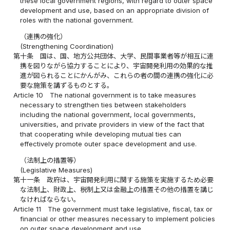
these local government regions, with regard to outer space
development and use, based on an appropriate division of
roles with the national government.
（連携の強化）
(Strengthening Coordination)
第十条
国は、国、地方公共団体、大学、民間事業者等が相互に連
携を図りながら協力することにより、宇宙開発利用の効果的な推
進が図られることにかんがみ、これらの者の間の連携の強化に必
要な施策を講ずるものとする。
Article 10
The national government is to take measures
necessary to strengthen ties between stakeholders
including the national government, local governments,
universities, and private providers in view of the fact that
that cooperating while developing mutual ties can
effectively promote outer space development and use.
（法制上の措置等）
(Legislative Measures)
第十一条
政府は、宇宙開発利用に関する施策を実施するため必要
な法制上、財政上、税制上又は金融上の措置その他の措置を講じ
なければならない。
Article 11
The government must take legislative, fiscal, tax or
financial or other measures necessary to implement policies
on outer space development and use.