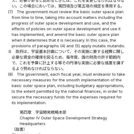
え、必要があると認めるときには、これを変更しなければならな
い。この場合においては、第四項及び第五項の規定を準用する。
(7)
The government must review the basic outer space plan
from time to time, taking into account matters including the
progress of outer space development and use, and the
effects of policies on outer space development and use it
has implemented, and amend the basic outer space plan
when it determines that it is necessary. In this case, the
provisions of paragraphs (4) and (5) apply mutatis mutandis.
８
政府は、宇宙基本計画について、その実施に要する経費に関し
必要な資金の確保を図るため、毎年度、国の財政の許す範囲内
で、これを予算に計上する等その円滑な実施に必要な措置を講ず
るよう努めなければならない。
(8)
The government, each fiscal year, must endeavor to take
necessary measures for the smooth implementation of the
basic outer space plan, including budgetary appropriations,
to the extent permitted by the national finances, in order to
secure the necessary funds for the expenses required for
its implementation.
第四章 宇宙開発戦略本部
Chapter IV Outer Space Development Strategy
Headquarters
（設置）