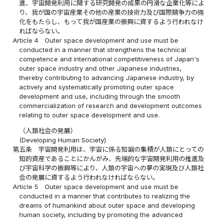
進、宇宙開発利用に関する研究開発の成果の円滑な企業化等によ
り、我が国の宇宙産業その他の産業の技術力及び国際競争力の強
化をもたらし、もって我が国産業の振興に資するよう行われなけ
ればならない。
Article 4
Outer space development and use must be
conducted in a manner that strengthens the technical
competence and international competitiveness of Japan's
outer space industry and other Japanese industries,
thereby contributing to advancing Japanese industry, by
actively and systematically promoting outer space
development and use, including through the smooth
commercialization of research and development outcomes
relating to outer space development and use.
（人類社会の発展）
(Developing Human Society)
第五条
宇宙開発利用は、宇宙に係る知識の集積が人類にとっての
知的資産であることにかんがみ、先端的な宇宙開発利用の推進及
び宇宙科学の振興等により、人類の宇宙への夢の実現及び人類社
会の発展に資するよう行われなければならない。
Article 5
Outer space development and use must be
conducted in a manner that contributes to realizing the
dreams of humankind about outer space and developing
human society, including by promoting the advanced