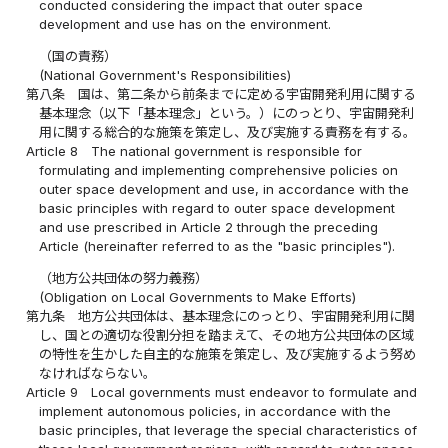
conducted considering the impact that outer space
development and use has on the environment.
（国の責務）
(National Government's Responsibilities)
第八条
国は、第二条から前条までに定める宇宙開発利用に関する
基本理念（以下「基本理念」という。）にのっとり、宇宙開発利
用に関する総合的な施策を策定し、及び実施する責務を有する。
Article 8
The national government is responsible for
formulating and implementing comprehensive policies on
outer space development and use, in accordance with the
basic principles with regard to outer space development
and use prescribed in Article 2 through the preceding
Article (hereinafter referred to as the "basic principles").
（地方公共団体の努力義務）
(Obligation on Local Governments to Make Efforts)
第九条
地方公共団体は、基本理念にのっとり、宇宙開発利用に関
し、国との適切な役割分担を踏まえて、その地方公共団体の区域
の特性を生かした自主的な施策を策定し、及び実施するよう努め
なければならない。
Article 9
Local governments must endeavor to formulate and
implement autonomous policies, in accordance with the
basic principles, that leverage the special characteristics of