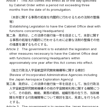
Article 1
This Act comes into effect as of the day specified
by Cabinet Order within a period not exceeding three
months from the date of its promulgation.
（本部に関する事務の処理を内閣府に行わせるための法制の整備
等）
(Establishing Legislation to have the Cabinet Office deal with
functions concerning Headquarters)
第二条
政府は、この法律の施行後一年を目途として、本部に関す
る事務の処理を内閣府に行わせるために必要な法制の整備その他
の措置を講ずるものとする。
Article 2
The government is to establish the legislation and
other measures necessary to have the Cabinet Office deal
with functions concerning Headquarters within
approximately one year after this Act comes into effect.
（独立行政法人宇宙航空研究開発機構等に関する検討）
(Review of Incorporated Administrative Agencies including
the Japan Aerospace Exploration Agency)
第三条
政府は、この法律の施行後一年を目途として、独立行政法
人宇宙航空研究開発機構その他の宇宙開発利用に関する機関につ
いて、その目的、機能、業務の範囲、組織形態の在り方、当該機
関を所管する行政機関等について検討を加え、見直しを行うもの
とする。
Article 3
The government is to review the Japan Aerospace