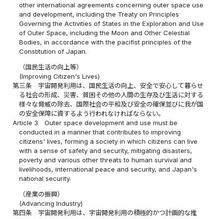
other international agreements concerning outer space use
and development, including the Treaty on Principles
Governing the Activities of States in the Exploration and Use
of Outer Space, including the Moon and Other Celestial
Bodies, in accordance with the pacifist principles of the
Constitution of Japan.
（国民生活の向上等）
(Improving Citizen's Lives)
第三条
宇宙開発利用は、国民生活の向上、安全で安心して暮らせ
る社会の形成、災害、貧困その他の人間の生存及び生活に対する
様々な脅威の除去、国際社会の平和及び安全の確保並びに我が国
の安全保障に資するよう行われなければならない。
Article 3
Outer space development and use must be
conducted in a manner that contributes to improving
citizens' lives, forming a society in which citizens can live
with a sense of safety and security, mitigating disasters,
poverty and various other threats to human survival and
livelihoods, international peace and security, and Japan's
national security.
（産業の振興）
(Advancing Industry)
第四条
宇宙開発利用は、宇宙開発利用の積極的かつ計画的な推