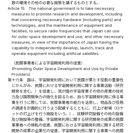
数の確保その他の必要な施策を講ずるものとする。
Article 15
The national government is to take necessary
measures to promote research and development, including
that concerning necessary hardware (including parts) and
technologies, and the maintenance of equipment and
facilities, to secure radio frequencies that Japan can use
for outer space development and use, and other necessary
measures, in view of the importance of Japan having the
capability to independently develop, launch, track and
operate equipment including artificial satellites.
（民間事業者による宇宙開発利用の促進）
(Promoting Outer Space Development and Use by Private
Providers)
第十六条
国は、宇宙開発利用において民間が果たす役割の重要性
にかんがみ、民間における宇宙開発利用に関する事業活動（研究
開発を含む。）を促進し、我が国の宇宙産業その他の産業の技術
力及び国際競争力の強化を図るため、自ら宇宙開発利用に係る事
業を行うに際しては、民間事業者の能力を活用し、物品及び役務
の調達を計画的に行うよう配慮するとともに、打上げ射場（ロケ
ットの打上げを行う施設をいう。）、試験研究設備その他の設備
及び施設等の整備、宇宙開発利用に関する研究開発の成果の民間
事業者への移転の促進、民間における宇宙開発利用に関する研究
開発の成果の企業化の促進、宇宙開発利用に関する事業への民間