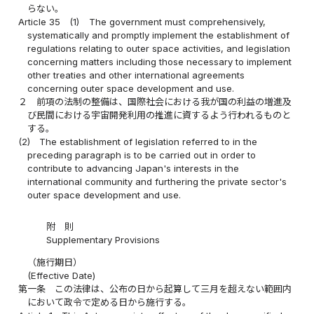
らない。
Article 35
(1)
The government must comprehensively,
systematically and promptly implement the establishment of
regulations relating to outer space activities, and legislation
concerning matters including those necessary to implement
other treaties and other international agreements
concerning outer space development and use.
２
前項の法制の整備は、国際社会における我が国の利益の増進及
び民間における宇宙開発利用の推進に資するよう行われるものと
する。
(2)
The establishment of legislation referred to in the
preceding paragraph is to be carried out in order to
contribute to advancing Japan's interests in the
international community and furthering the private sector's
outer space development and use.
附 則
Supplementary Provisions
（施行期日）
(Effective Date)
第一条
この法律は、公布の日から起算して三月を超えない範囲内
において政令で定める日から施行する。