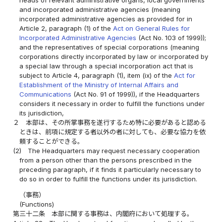
heads of relevant administrative organs, local governments
and incorporated administrative agencies (meaning
incorporated administrative agencies as provided for in
Article 2, paragraph (1) of the
Act on General Rules for
Incorporated Administrative Agencies
(Act No. 103 of 1999));
and the representatives of special corporations (meaning
corporations directly incorporated by law or incorporated by
a special law through a special incorporation act that is
subject to Article 4, paragraph (1), item (ix) of the
Act for
Establishment of the Ministry of Internal Affairs and
Communications
(Act No. 91 of 1999)), if the Headquarters
considers it necessary in order to fulfill the functions under
its jurisdiction,
２
本部は、その所掌事務を遂行するため特に必要があると認める
ときは、前項に規定する者以外の者に対しても、必要な協力を依
頼することができる。
(2)
The Headquarters may request necessary cooperation
from a person other than the persons prescribed in the
preceding paragraph, if it finds it particularly necessary to
do so in order to fulfill the functions under its jurisdiction.
（事務）
(Functions)
第三十二条
本部に関する事務は、内閣府において処理する。