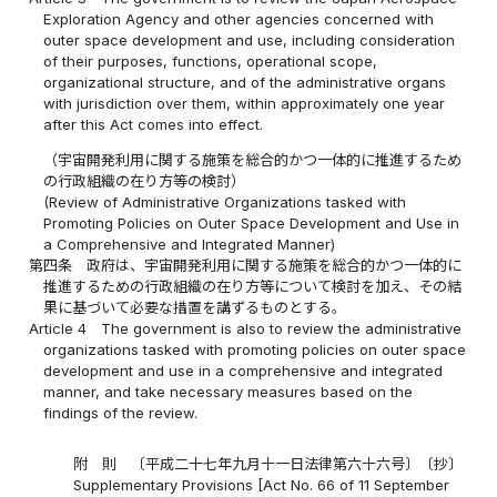
Exploration Agency and other agencies concerned with
outer space development and use, including consideration
of their purposes, functions, operational scope,
organizational structure, and of the administrative organs
with jurisdiction over them, within approximately one year
after this Act comes into effect.
（宇宙開発利用に関する施策を総合的かつ一体的に推進するため
の行政組織の在り方等の検討）
(Review of Administrative Organizations tasked with
Promoting Policies on Outer Space Development and Use in
a Comprehensive and Integrated Manner)
第四条
政府は、宇宙開発利用に関する施策を総合的かつ一体的に
推進するための行政組織の在り方等について検討を加え、その結
果に基づいて必要な措置を講ずるものとする。
Article 4
The government is also to review the administrative
organizations tasked with promoting policies on outer space
development and use in a comprehensive and integrated
manner, and take necessary measures based on the
findings of the review.
附 則 〔平成二十七年九月十一日法律第六十六号〕〔抄〕
Supplementary Provisions [Act No. 66 of 11 September