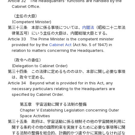
Article 32
The Headquarters' functions are handled by the
Cabinet Office.
（主任の大臣）
(Competent Minister)
第三十三条
本部に係る事項については、
内閣法
（昭和二十二年法
律第五号）にいう主任の大臣は、内閣総理大臣とする。
Article 33
The Prime Minister is the competent minister
provided for by the
Cabinet Act
(Act No. 5 of 1947) in
relation to matters concerning the Headquarters.
（政令への委任）
(Delegation to Cabinet Order)
第三十四条
この法律に定めるもののほか、本部に関し必要な事項
は、政令で定める。
Article 34
Beyond what is provided for in this Act, any
necessary particulars relating to the Headquarters are
specified by Cabinet Order.
第五章 宇宙活動に関する法制の整備
Chapter V Establishing Legislation concerning Outer
Space Activities
第三十五条
政府は、宇宙活動に係る規制その他の宇宙開発利用に
関する条約その他の国際約束を実施するために必要な事項等に関
する法制の整備を総合的、計画的かつ速やかに実施しなければな