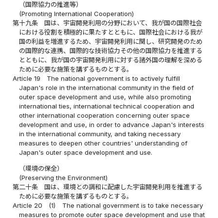
（国際協力の推進等）
(Promoting International Cooperation)
第十九条
国は、宇宙開発利用の分野において、我が国の国際社会
における役割を積極的に果たすとともに、国際社会における我が
国の利益を増進するため、宇宙開発利用に関し、研究開発のため
の国際的な連携、国際的な技術協力その他の国際協力を推進する
とともに、我が国の宇宙開発利用に対する諸外国の理解を深める
ために必要な施策を講ずるものとする。
Article 19
The national government is to actively fulfill
Japan's role in the international community in the field of
outer space development and use, while also promoting
international ties, international technical cooperation and
other international cooperation concerning outer space
development and use, in order to advance Japan's interests
in the international community, and taking necessary
measures to deepen other countries' understanding of
Japan's outer space development and use.
（環境の保全）
(Preserving the Environment)
第二十条
国は、環境との調和に配慮した宇宙開発利用を推進する
ために必要な施策を講ずるものとする。
Article 20
(1)
The national government is to take necessary
measures to promote outer space development and use that