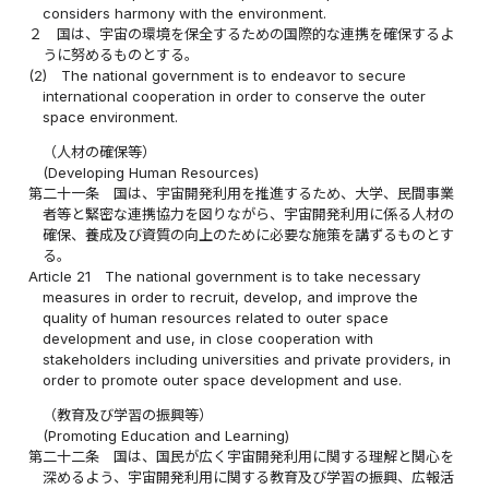
considers harmony with the environment.
２
国は、宇宙の環境を保全するための国際的な連携を確保するよ
うに努めるものとする。
(2)
The national government is to endeavor to secure
international cooperation in order to conserve the outer
space environment.
（人材の確保等）
(Developing Human Resources)
第二十一条
国は、宇宙開発利用を推進するため、大学、民間事業
者等と緊密な連携協力を図りながら、宇宙開発利用に係る人材の
確保、養成及び資質の向上のために必要な施策を講ずるものとす
る。
Article 21
The national government is to take necessary
measures in order to recruit, develop, and improve the
quality of human resources related to outer space
development and use, in close cooperation with
stakeholders including universities and private providers, in
order to promote outer space development and use.
（教育及び学習の振興等）
(Promoting Education and Learning)
第二十二条
国は、国民が広く宇宙開発利用に関する理解と関心を
深めるよう、宇宙開発利用に関する教育及び学習の振興、広報活