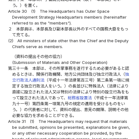
う。）を置く。
Article 30
(1)
The Headquarters has Outer Space
Development Strategy Headquarters members (hereinafter
referred to as the "members").
２
本部員は、本部長及び副本部長以外のすべての国務大臣をもっ
て充てる。
(2)
All ministers of state other than the Chief and the Deputy
Chiefs serve as members.
（資料の提出その他の協力）
(Submission of Materials and Other Cooperation)
第三十一条
本部は、その所掌事務を遂行するため必要があると認
めるときは、関係行政機関、地方公共団体及び独立行政法人（
独
立行政法人通則法
（平成十一年法律第百三号）第二条第一項に規
定する独立行政法人をいう。）の長並びに特殊法人（法律により
直接に設立された法人又は特別の法律により特別の設立行為をも
って設立された法人であって、
総務省設置法
（平成十一年法律第
九十一号）第四条第一項第九号の規定の適用を受けるものをい
う。）の代表者に対して、資料の提出、意見の開陳、説明その他
必要な協力を求めることができる。
Article 31
(1)
The Headquarters may request that materials
be submitted, opinions be presented, explanations be given,
or any other necessary cooperation be provided, by the