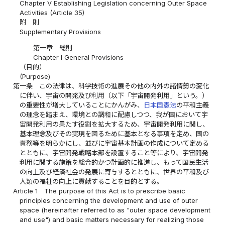
Chapter V Establishing Legislation concerning Outer Space
Activities (Article 35)
附 則
Supplementary Provisions
第一章 総則
Chapter I General Provisions
（目的）
(Purpose)
第一条
この法律は、科学技術の進展その他の内外の諸情勢の変化
に伴い、宇宙の開発及び利用（以下「宇宙開発利用」という。）
の重要性が増大していることにかんがみ、
日本国憲法
の平和主義
の理念を踏まえ、環境との調和に配慮しつつ、我が国において宇
宙開発利用の果たす役割を拡大するため、宇宙開発利用に関し、
基本理念及びその実現を図るために基本となる事項を定め、国の
責務等を明らかにし、並びに宇宙基本計画の作成について定める
とともに、宇宙開発戦略本部を設置すること等により、宇宙開発
利用に関する施策を総合的かつ計画的に推進し、もって国民生活
の向上及び経済社会の発展に寄与するとともに、世界の平和及び
人類の福祉の向上に貢献することを目的とする。
Article 1
The purpose of this Act is to prescribe basic
principles concerning the development and use of outer
space (hereinafter referred to as "outer space development
and use") and basic matters necessary for realizing those