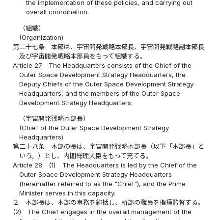
the implementation of these policies, and carrying out
overall coordination.
（組織）
(Organization)
第二十七条
本部は、宇宙開発戦略本部長、宇宙開発戦略副本部長
及び宇宙開発戦略本部員をもって組織する。
Article 27
The Headquarters consists of the Chief of the
Outer Space Development Strategy Headquarters, the
Deputy Chiefs of the Outer Space Development Strategy
Headquarters, and the members of the Outer Space
Development Strategy Headquarters.
（宇宙開発戦略本部長）
(Chief of the Outer Space Development Strategy
Headquarters)
第二十八条
本部の長は、宇宙開発戦略本部長（以下「本部長」と
いう。）とし、内閣総理大臣をもって充てる。
Article 28
(1)
The Headquarters is led by the Chief of the
Outer Space Development Strategy Headquarters
(hereinafter referred to as the "Chief"), and the Prime
Minister serves in this capacity.
２
本部長は、本部の事務を総括し、所部の職員を指揮監督する。
(2)
The Chief engages in the overall management of the