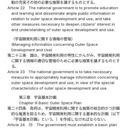
動の充実その他の必要な施策を講ずるものとする。
Article 22
The national government is to promote education
and learning and disseminate ample public information in
relation to outer space development and use, and take
other measures necessary to deepen citizens' interest in
and understanding of outer space development and use.
（宇宙開発利用に関する情報の管理）
(Managing Information concerning Outer Space
Development and Use)
第二十三条
国は、宇宙開発利用の特性にかんがみ、宇宙開発利用
に関する情報の適切な管理のために必要な施策を講ずるものとす
る。
Article 23
The national government is to take necessary
measures to appropriately manage information concerning
outer space development and use, in view of the special
characteristics of outer space development and use.
第三章 宇宙基本計画
Chapter III Basic Outer Space Plan
第二十四条
政府は、宇宙開発利用に関する施策の総合的かつ計画
的な推進を図るため、宇宙開発利用に関する基本的な計画（以下
「宇宙基本計画」という。）を作成しなければならない。
Article 24
(1)
The government must establish a basic plan