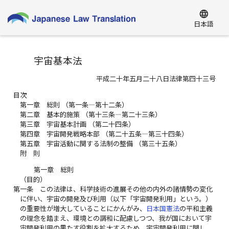
language
日本語
宇宙基本法
平成二十年五月二十八日法律第四十三号
目次
第一章 総則 （第一条―第十二条）
第二章 基本的施策 （第十三条―第二十三条）
第三章 宇宙基本計画 （第二十四条）
第四章 宇宙開発戦略本部 （第二十五条―第三十四条）
第五章 宇宙活動に関する法制の整備 （第三十五条）
附 則
第一章 総則
（目的）
第一条
この法律は、科学技術の進展その他の内外の諸情勢の変化
に伴い、宇宙の開発及び利用（以下「宇宙開発利用」という。）
の重要性が増大していることにかんがみ、
日本国憲法
の平和主義
の理念を踏まえ、環境との調和に配慮しつつ、我が国において宇
宙開発利用の果たす役割を拡大するため、宇宙開発利用に関し、