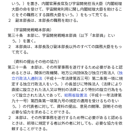
いう。）を置き、内閣官房長官及び宇宙開発担当大臣（内閣総理
大臣の命を受けて、宇宙開発利用に関し内閣総理大臣を助けるこ
とをその職務とする国務大臣をいう。）をもって充てる。
２
副本部長は、本部長の職務を助ける。
（宇宙開発戦略本部員）
第三十条
本部に、宇宙開発戦略本部員（以下「本部員」とい
う。）を置く。
２
本部員は、本部長及び副本部長以外のすべての国務大臣をもっ
て充てる。
（資料の提出その他の協力）
第三十一条
本部は、その所掌事務を遂行するため必要があると認
めるときは、関係行政機関、地方公共団体及び独立行政法人（
独
立行政法人通則法
（平成十一年法律第百三号）第二条第一項に規
定する独立行政法人をいう。）の長並びに特殊法人（法律により
直接に設立された法人又は特別の法律により特別の設立行為をも
って設立された法人であって、
総務省設置法
（平成十一年法律第
九十一号）第四条第一項第九号の規定の適用を受けるものをい
う。）の代表者に対して、資料の提出、意見の開陳、説明その他
必要な協力を求めることができる。
２
本部は、その所掌事務を遂行するため特に必要があると認める
ときは、前項に規定する者以外の者に対しても、必要な協力を依
頼することができる。