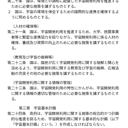
第二十条
国は、環境との調和に配慮した宇宙開発利用を推進する
ために必要な施策を講ずるものとする。
２
国は、宇宙の環境を保全するための国際的な連携を確保するよ
うに努めるものとする。
（人材の確保等）
第二十一条
国は、宇宙開発利用を推進するため、大学、民間事業
者等と緊密な連携協力を図りながら、宇宙開発利用に係る人材の
確保、養成及び資質の向上のために必要な施策を講ずるものとす
る。
（教育及び学習の振興等）
第二十二条
国は、国民が広く宇宙開発利用に関する理解と関心を
深めるよう、宇宙開発利用に関する教育及び学習の振興、広報活
動の充実その他の必要な施策を講ずるものとする。
（宇宙開発利用に関する情報の管理）
第二十三条
国は、宇宙開発利用の特性にかんがみ、宇宙開発利用
に関する情報の適切な管理のために必要な施策を講ずるものとす
る。
第三章 宇宙基本計画
第二十四条
政府は、宇宙開発利用に関する施策の総合的かつ計画
的な推進を図るため、宇宙開発利用に関する基本的な計画（以下
「宇宙基本計画」という。）を作成しなければならない。