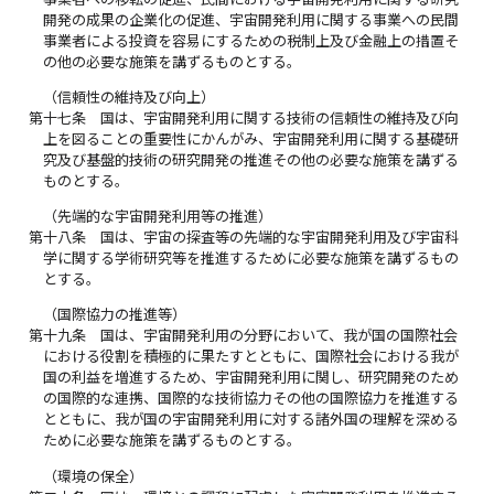
開発の成果の企業化の促進、宇宙開発利用に関する事業への民間
事業者による投資を容易にするための税制上及び金融上の措置そ
の他の必要な施策を講ずるものとする。
（信頼性の維持及び向上）
第十七条
国は、宇宙開発利用に関する技術の信頼性の維持及び向
上を図ることの重要性にかんがみ、宇宙開発利用に関する基礎研
究及び基盤的技術の研究開発の推進その他の必要な施策を講ずる
ものとする。
（先端的な宇宙開発利用等の推進）
第十八条
国は、宇宙の探査等の先端的な宇宙開発利用及び宇宙科
学に関する学術研究等を推進するために必要な施策を講ずるもの
とする。
（国際協力の推進等）
第十九条
国は、宇宙開発利用の分野において、我が国の国際社会
における役割を積極的に果たすとともに、国際社会における我が
国の利益を増進するため、宇宙開発利用に関し、研究開発のため
の国際的な連携、国際的な技術協力その他の国際協力を推進する
とともに、我が国の宇宙開発利用に対する諸外国の理解を深める
ために必要な施策を講ずるものとする。
（環境の保全）