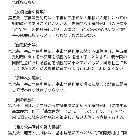
ればならない。
（人類社会の発展）
第五条
宇宙開発利用は、宇宙に係る知識の集積が人類にとっての
知的資産であることにかんがみ、先端的な宇宙開発利用の推進及
び宇宙科学の振興等により、人類の宇宙への夢の実現及び人類社
会の発展に資するよう行われなければならない。
（国際協力等）
第六条
宇宙開発利用は、宇宙開発利用に関する国際協力、宇宙開
発利用に関する外交等を積極的に推進することにより、我が国の
国際社会における役割を積極的に果たすとともに、国際社会にお
ける我が国の利益の増進に資するよう行われなければならない。
（環境への配慮）
第七条
宇宙開発利用は、宇宙開発利用が環境に及ぼす影響に配慮
して行われなければならない。
（国の責務）
第八条
国は、第二条から前条までに定める宇宙開発利用に関する
基本理念（以下「基本理念」という。）にのっとり、宇宙開発利
用に関する総合的な施策を策定し、及び実施する責務を有する。
（地方公共団体の努力義務）
第九条
地方公共団体は、基本理念にのっとり、宇宙開発利用に関