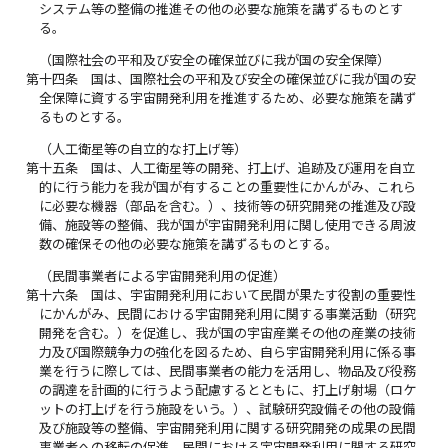
システム等の整備の推進その他の必要な施策を講ずるものとす
る。
（国際社会の平和及び安全の確保並びに我が国の安全保障）
第十四条
国は、国際社会の平和及び安全の確保並びに我が国の安
全保障に資する宇宙開発利用を推進するため、必要な施策を講ず
るものとする。
（人工衛星等の自立的な打上げ等）
第十五条
国は、人工衛星等の開発、打上げ、追跡及び運用を自立
的に行う能力を我が国が有することの重要性にかんがみ、これら
に必要な機器（部品を含む。）、技術等の研究開発の推進及び設
備、施設等の整備、我が国が宇宙開発利用に関し使用できる周波
数の確保その他の必要な施策を講ずるものとする。
（民間事業者による宇宙開発利用の促進）
第十六条
国は、宇宙開発利用において民間が果たす役割の重要性
にかんがみ、民間における宇宙開発利用に関する事業活動（研究
開発を含む。）を促進し、我が国の宇宙産業その他の産業の技術
力及び国際競争力の強化を図るため、自ら宇宙開発利用に係る事
業を行うに際しては、民間事業者の能力を活用し、物品及び役務
の調達を計画的に行うよう配慮するとともに、打上げ射場（ロケ
ットの打上げを行う施設をいう。）、試験研究設備その他の設備
及び施設等の整備、宇宙開発利用に関する研究開発の成果の民間
事業者への移転の促進、民間における宇宙開発利用に関する研究