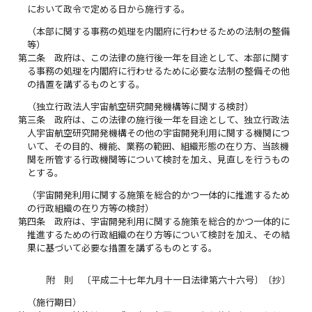
において政令で定める日から施行する。
（本部に関する事務の処理を内閣府に行わせるための法制の整備
等）
第二条
政府は、この法律の施行後一年を目途として、本部に関す
る事務の処理を内閣府に行わせるために必要な法制の整備その他
の措置を講ずるものとする。
（独立行政法人宇宙航空研究開発機構等に関する検討）
第三条
政府は、この法律の施行後一年を目途として、独立行政法
人宇宙航空研究開発機構その他の宇宙開発利用に関する機関につ
いて、その目的、機能、業務の範囲、組織形態の在り方、当該機
関を所管する行政機関等について検討を加え、見直しを行うもの
とする。
（宇宙開発利用に関する施策を総合的かつ一体的に推進するため
の行政組織の在り方等の検討）
第四条
政府は、宇宙開発利用に関する施策を総合的かつ一体的に
推進するための行政組織の在り方等について検討を加え、その結
果に基づいて必要な措置を講ずるものとする。
附 則 〔平成二十七年九月十一日法律第六十六号〕〔抄〕
（施行期日）