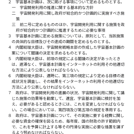
２
宇宙基本計画は、次に掲げる事項について定めるものとする。
一
宇宙開発利用の推進に関する基本的な方針
二
宇宙開発利用に関し政府が総合的かつ計画的に実施すべき施
策
三
前二号に定めるもののほか、宇宙開発利用に関する施策を政
府が総合的かつ計画的に推進するために必要な事項
３
宇宙基本計画に定める施策については、原則として、当該施策
の具体的な目標及びその達成の期間を定めるものとする。
４
内閣総理大臣は、宇宙開発戦略本部の作成した宇宙基本計画の
案について閣議の決定を求めるものとする。
５
内閣総理大臣は、前項の規定による閣議の決定があったとき
は、遅滞なく、宇宙基本計画をインターネットの利用その他適切
な方法により公表しなければならない。
６
内閣総理大臣は、適時に、第三項の規定により定める目標の達
成状況を調査し、その結果をインターネットの利用その他適切な
方法により公表しなければならない。
７
政府は、宇宙開発利用の進展の状況、宇宙開発利用に関して講
じた施策の効果等を勘案して、適宜、宇宙基本計画に検討を加
え、必要があると認めるときには、これを変更しなければならな
い。この場合においては、第四項及び第五項の規定を準用する。
８
政府は、宇宙基本計画について、その実施に要する経費に関し
必要な資金の確保を図るため、毎年度、国の財政の許す範囲内
で、これを予算に計上する等その円滑な実施に必要な措置を講ず
るよう努めなければならない。