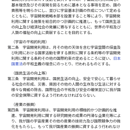
基本理念及びその実現を図るために基本となる事項を定め、国の
責務等を明らかにし、並びに宇宙基本計画の作成について定める
とともに、宇宙開発戦略本部を設置すること等により、宇宙開発
利用に関する施策を総合的かつ計画的に推進し、もって国民生活
の向上及び経済社会の発展に寄与するとともに、世界の平和及び
人類の福祉の向上に貢献することを目的とする。
（宇宙の平和的利用）
第二条
宇宙開発利用は、月その他の天体を含む宇宙空間の探査及
び利用における国家活動を律する原則に関する条約等の宇宙開発
利用に関する条約その他の国際約束の定めるところに従い、
日本
国憲法
の平和主義の理念にのっとり、行われるものとする。
（国民生活の向上等）
第三条
宇宙開発利用は、国民生活の向上、安全で安心して暮らせ
る社会の形成、災害、貧困その他の人間の生存及び生活に対する
様々な脅威の除去、国際社会の平和及び安全の確保並びに我が国
の安全保障に資するよう行われなければならない。
（産業の振興）
第四条
宇宙開発利用は、宇宙開発利用の積極的かつ計画的な推
進、宇宙開発利用に関する研究開発の成果の円滑な企業化等によ
り、我が国の宇宙産業その他の産業の技術力及び国際競争力の強
化をもたらし、もって我が国産業の振興に資するよう行われなけ