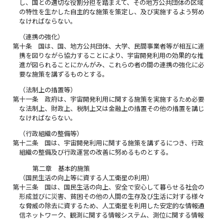
し、国との適切な役割分担を踏まえて、その地方公共団体の区域
の特性を生かした自主的な施策を策定し、及び実施するよう努め
なければならない。
（連携の強化）
第十条
国は、国、地方公共団体、大学、民間事業者等が相互に連
携を図りながら協力することにより、宇宙開発利用の効果的な推
進が図られることにかんがみ、これらの者の間の連携の強化に必
要な施策を講ずるものとする。
（法制上の措置等）
第十一条
政府は、宇宙開発利用に関する施策を実施するため必要
な法制上、財政上、税制上又は金融上の措置その他の措置を講じ
なければならない。
（行政組織の整備等）
第十二条
国は、宇宙開発利用に関する施策を講ずるにつき、行政
組織の整備及び行政運営の改善に努めるものとする。
第二章 基本的施策
（国民生活の向上等に資する人工衛星の利用）
第十三条
国は、国民生活の向上、安全で安心して暮らせる社会の
形成並びに災害、貧困その他の人間の生存及び生活に対する様々
な脅威の除去に資するため、人工衛星を利用した安定的な情報通
信ネットワーク、観測に関する情報システム、測位に関する情報