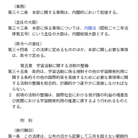
（事務）
第三十二条
本部に関する事務は、内閣府において処理する。
（主任の大臣）
第三十三条
本部に係る事項については、
内閣法
（昭和二十二年法
律第五号）にいう主任の大臣は、内閣総理大臣とする。
（政令への委任）
第三十四条
この法律に定めるもののほか、本部に関し必要な事項
は、政令で定める。
第五章 宇宙活動に関する法制の整備
第三十五条
政府は、宇宙活動に係る規制その他の宇宙開発利用に
関する条約その他の国際約束を実施するために必要な事項等に関
する法制の整備を総合的、計画的かつ速やかに実施しなければな
らない。
２
前項の法制の整備は、国際社会における我が国の利益の増進及
び民間における宇宙開発利用の推進に資するよう行われるものと
する。
附 則
（施行期日）
第一条
この法律は、公布の日から起算して三月を超えない範囲内