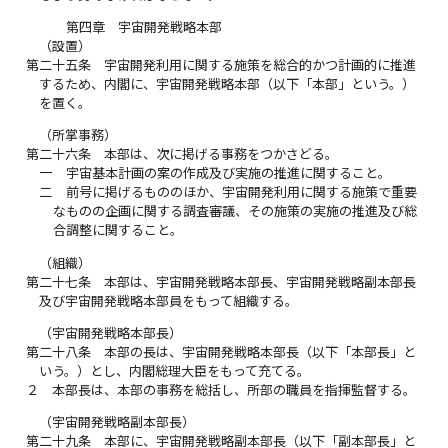
第四章 宇宙開発戦略本部
（設置）
第二十五条
宇宙開発利用に関する施策を総合的かつ計画的に推進
するため、内閣に、宇宙開発戦略本部（以下「本部」という。）
を置く。
（所掌事務）
第二十六条
本部は、次に掲げる事務をつかさどる。
一
宇宙基本計画の案の作成及び実施の推進に関すること。
二
前号に掲げるもののほか、宇宙開発利用に関する施策で重要
なものの企画に関する調査審議、その施策の実施の推進及び総
合調整に関すること。
（組織）
第二十七条
本部は、宇宙開発戦略本部長、宇宙開発戦略副本部長
及び宇宙開発戦略本部員をもって組織する。
（宇宙開発戦略本部長）
第二十八条
本部の長は、宇宙開発戦略本部長（以下「本部長」と
いう。）とし、内閣総理大臣をもって充てる。
２
本部長は、本部の事務を総括し、所部の職員を指揮監督する。
（宇宙開発戦略副本部長）
第二十九条
本部に、宇宙開発戦略副本部長（以下「副本部長」と