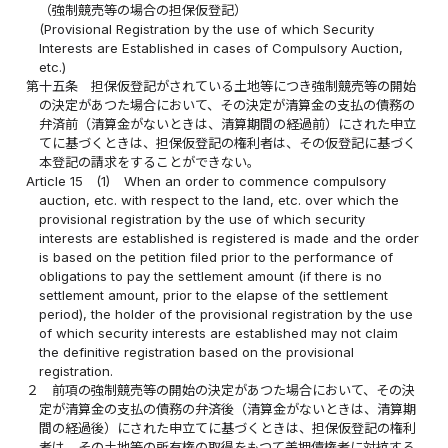
（強制競売等の場合の担保仮登記）
(Provisional Registration by the use of which Security
Interests are Established in cases of Compulsory Auction,
etc.)
第十五条
担保仮登記がされている土地等につき強制競売等の開始
の決定があつた場合において、その決定が清算金の支払の債務の
弁済前（清算金がないときは、清算期間の経過前）にされた申立
てに基づくときは、担保仮登記の権利者は、その仮登記に基づく
本登記の請求をすることができない。
Article 15
(1)
When an order to commence compulsory
auction, etc. with respect to the land, etc. over which the
provisional registration by the use of which security
interests are established is registered is made and the order
is based on the petition filed prior to the performance of
obligations to pay the settlement amount (if there is no
settlement amount, prior to the elapse of the settlement
period), the holder of the provisional registration by the use
of which security interests are established may not claim
the definitive registration based on the provisional
registration.
２
前項の強制競売等の開始の決定があつた場合において、その決
定が清算金の支払の債務の弁済後（清算金がないときは、清算期
間の経過後）にされた申立てに基づくときは、担保仮登記の権利
者は、その土地等の所有権の取得をもつて差押債権者に対抗する