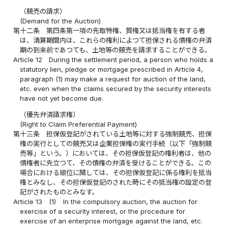
（競売の請求）
(Demand for the Auction)
第十二条
第四条第一項の先取特権、質権又は抵当権を有する者
は、清算期間内は、これらの権利によつて担保される債権の弁済
期の到来前であつても、土地等の競売を請求することができる。
Article 12
During the settlement period, a person who holds a
statutory lien, pledge or mortgage prescribed in Article 4,
paragraph (1) may make a request for auction of the land,
etc. even when the claims secured by the security interests
have not yet become due.
（優先弁済請求権）
(Right to Claim Preferential Payment)
第十三条
担保仮登記がされている土地等に対する強制競売、担保
権の実行としての競売又は企業担保権の実行手続（以下「強制競
売等」という。）においては、その担保仮登記の権利者は、他の
債権者に先立つて、その債権の弁済を受けることができる。この
場合における順位に関しては、その担保仮登記に係る権利を抵当
権とみなし、その担保仮登記のされた時にその抵当権の設定の登
記がされたものとみなす。
Article 13
(1)
In the compulsory auction, the auction for
exercise of a security interest, or the procedure for
exercise of an enterprise mortgage against the land, etc.