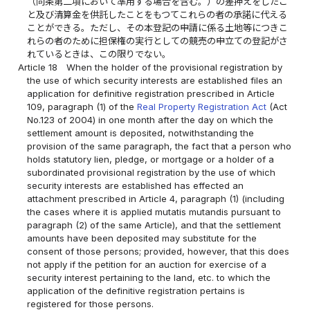
（同条第二項において準用する場合を含む。）の差押えをしたこ
と及び清算金を供託したことをもつてこれらの者の承諾に代える
ことができる。ただし、その本登記の申請に係る土地等につきこ
れらの者のために担保権の実行としての競売の申立ての登記がさ
れているときは、この限りでない。
Article 18
When the holder of the provisional registration by
the use of which security interests are established files an
application for definitive registration prescribed in Article
109, paragraph (1) of the
Real Property Registration Act
(Act
No.123 of 2004) in one month after the day on which the
settlement amount is deposited, notwithstanding the
provision of the same paragraph, the fact that a person who
holds statutory lien, pledge, or mortgage or a holder of a
subordinated provisional registration by the use of which
security interests are established has effected an
attachment prescribed in Article 4, paragraph (1) (including
the cases where it is applied mutatis mutandis pursuant to
paragraph (2) of the same Article), and that the settlement
amounts have been deposited may substitute for the
consent of those persons; provided, however, that this does
not apply if the petition for an auction for exercise of a
security interest pertaining to the land, etc. to which the
application of the definitive registration pertains is
registered for those persons.