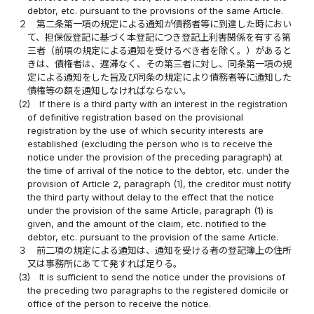
debtor, etc. pursuant to the provisions of the same Article.
２
第二条第一項の規定による通知が債務者等に到達した時におい
て、担保仮登記に基づく本登記につき登記上利害関係を有する第
三者（前項の規定による通知を受けるべき者を除く。）があると
きは、債権者は、遅滞なく、その第三者に対し、同条第一項の規
定による通知をした旨及び同条の規定により債務者等に通知した
債権等の額を通知しなければならない。
(2)
If there is a third party with an interest in the registration
of definitive registration based on the provisional
registration by the use of which security interests are
established (excluding the person who is to receive the
notice under the provision of the preceding paragraph) at
the time of arrival of the notice to the debtor, etc. under the
provision of Article 2, paragraph (1), the creditor must notify
the third party without delay to the effect that the notice
under the provision of the same Article, paragraph (1) is
given, and the amount of the claim, etc. notified to the
debtor, etc. pursuant to the provision of the same Article.
３
前二項の規定による通知は、通知を受ける者の登記簿上の住所
又は事務所にあてて発すれば足りる。
(3)
It is sufficient to send the notice under the provisions of
the preceding two paragraphs to the registered domicile or
office of the person to receive the notice.