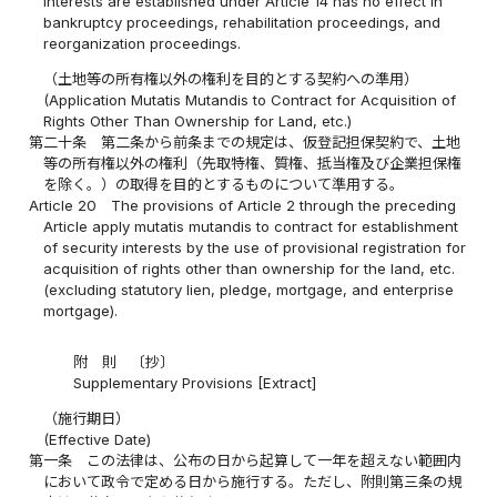
interests are established under Article 14 has no effect in
bankruptcy proceedings, rehabilitation proceedings, and
reorganization proceedings.
（土地等の所有権以外の権利を目的とする契約への準用）
(Application Mutatis Mutandis to Contract for Acquisition of
Rights Other Than Ownership for Land, etc.)
第二十条
第二条から前条までの規定は、仮登記担保契約で、土地
等の所有権以外の権利（先取特権、質権、抵当権及び企業担保権
を除く。）の取得を目的とするものについて準用する。
Article 20
The provisions of Article 2 through the preceding
Article apply mutatis mutandis to contract for establishment
of security interests by the use of provisional registration for
acquisition of rights other than ownership for the land, etc.
(excluding statutory lien, pledge, mortgage, and enterprise
mortgage).
附 則 〔抄〕
Supplementary Provisions [Extract]
（施行期日）
(Effective Date)
第一条
この法律は、公布の日から起算して一年を超えない範囲内
において政令で定める日から施行する。ただし、附則第三条の規