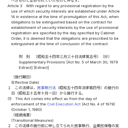
べきものと定められていたものとみなす。
Article 3
With regard to any provisional registration by the
use of which security interests are established under Article
14 in existence at the time of promulgation of this Act, when
obligations to be extinguished based on the contract for
establishment of security interests by the use of provisional
registration are specified by the day specified by Cabinet
Order, it is deemed that the obligations are prescribed to be
extinguished at the time of conclusion of the contract.
附 則 〔昭和五十四年三月三十日法律第五号〕〔抄〕
Supplementary Provisions [Act No. 5 of March 30, 1979
Extract] [Extract]
（施行期日）
(Effective Date)
１
この法律は、
民事執行法
（昭和五十四年法律第四号）の施行の
日（昭和五十五年十月一日）から施行する。
(1)
This Act comes into effect as from the day of
enforcement of the
Civil Execution Act
(Act No. 4 of 1979)
(October 1, 1980).
（経過措置）
(Transitional Measures)
２
この法律の施行前に申し立てられた民事執行、企業担保権の実