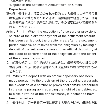
（清算金の供託）
(Deposit of the Settlement Amount with an Official
Depository)
第七条
債権者は、清算金の支払を目的とする債権につき差押え又
は仮差押えの執行があつたときは、清算期間が経過した後、清算
金を債務履行地の供託所に供託して、その限度において債務を免
れることができる。
Article 7
(1)
When the execution of a seizure or provisional
seizure of the claim for payment of the settlement amount
has been carried out, the creditor may, after the settlement
period elapses, be relieved from the obligation by making a
deposit of the settlement amount to an official depository at
the place of performance of the obligation up to the extent
of the amount deposited.
２
前項の規定により供託がされたときは、債務者等の供託金の還
付請求権につき、同項の差押え又は仮差押えの執行がされたもの
とみなす。
(2)
When the deposit with an official depository has been
made pursuant to the provision of the preceding paragraph,
the execution of a seizure or provisional seizure prescribed
in the same paragraph regarding the right of the debtor, etc.
to claim a refund of the deposit money is deemed to have
been carried out.
３
債権者は、第十五条第一項に規定する場合を除き、供託金を取