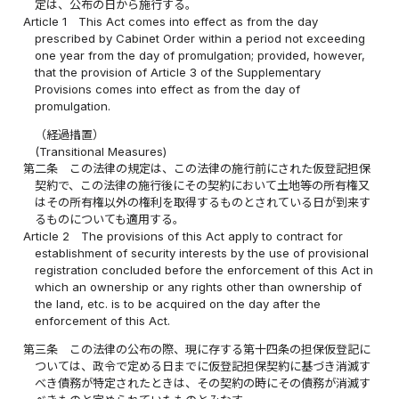
定は、公布の日から施行する。
Article 1
This Act comes into effect as from the day
prescribed by Cabinet Order within a period not exceeding
one year from the day of promulgation; provided, however,
that the provision of Article 3 of the Supplementary
Provisions comes into effect as from the day of
promulgation.
（経過措置）
(Transitional Measures)
第二条
この法律の規定は、この法律の施行前にされた仮登記担保
契約で、この法律の施行後にその契約において土地等の所有権又
はその所有権以外の権利を取得するものとされている日が到来す
るものについても適用する。
Article 2
The provisions of this Act apply to contract for
establishment of security interests by the use of provisional
registration concluded before the enforcement of this Act in
which an ownership or any rights other than ownership of
the land, etc. is to be acquired on the day after the
enforcement of this Act.
第三条
この法律の公布の際、現に存する第十四条の担保仮登記に
ついては、政令で定める日までに仮登記担保契約に基づき消滅す
べき債務が特定されたときは、その契約の時にその債務が消滅す