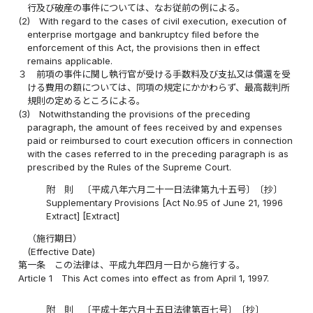
行及び破産の事件については、なお従前の例による。
(2)
With regard to the cases of civil execution, execution of
enterprise mortgage and bankruptcy filed before the
enforcement of this Act, the provisions then in effect
remains applicable.
３
前項の事件に関し執行官が受ける手数料及び支払又は償還を受
ける費用の額については、同項の規定にかかわらず、最高裁判所
規則の定めるところによる。
(3)
Notwithstanding the provisions of the preceding
paragraph, the amount of fees received by and expenses
paid or reimbursed to court execution officers in connection
with the cases referred to in the preceding paragraph is as
prescribed by the Rules of the Supreme Court.
附 則 〔平成八年六月二十一日法律第九十五号〕〔抄〕
Supplementary Provisions [Act No.95 of June 21, 1996
Extract] [Extract]
（施行期日）
(Effective Date)
第一条
この法律は、平成九年四月一日から施行する。
Article 1
This Act comes into effect as from April 1, 1997.
附 則 〔平成十年六月十五日法律第百七号〕〔抄〕