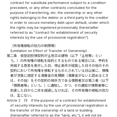
contract for substitute performance subject to a condition
precedent, or any other contracts concluded for the
purpose of transferring, etc. the ownership or any other
rights belonging to the debtor or a third party to the creditor
in order to secure monetary debt upon default, under which
the rights may be registered provisionally (hereinafter
referred to as "contract for establishment of security
interests by the use of provisional registration").
（所有権移転の効力の制限等）
(Limitation on Effect of Transfer of Ownership)
第二条
仮登記担保契約が土地又は建物（以下「土地等」とい
う。）の所有権の移転を目的とするものである場合には、予約を
完結する意思を表示した日、停止条件が成就した日その他のその
契約において所有権を移転するものとされている日以後に、債権
者が次条に規定する清算金の見積額（清算金がないと認めるとき
は、その旨）をその契約の相手方である債務者又は第三者（以下
「債務者等」という。）に通知し、かつ、その通知が債務者等に
到達した日から二月を経過しなければ、その所有権の移転の効力
は、生じない。
Article 2
(1)
If the purpose of a contract for establishment
of security interests by the use of provisional registration is
the transfer of the ownership of a land or building
(hereinafter referred to as the "land, etc."), it will not be