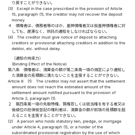
り戻すことができない。
(3)
Except in the case prescribed in the provision of Article
15, paragraph (1), the creditor may not recover the deposit
money.
４
債権者は、債務者等のほか、差押債権者又は仮差押債権者に対
しても、遅滞なく、供託の通知をしなければならない。
(4)
The creditor must give notice of deposit to attaching
creditors or provisional attaching creditors in addition to the
debtor, etc. without delay.
（通知の拘束力）
(Binding Effect of the Notice)
第八条
債権者は、清算金の額が第二条第一項の規定により通知し
た清算金の見積額に満たないことを主張することができない。
Article 8
(1)
The creditor may not assert that the settlement
amount does not reach the estimated amount of the
settlement amount notified pursuant to the provision of
Article 2, paragraph (1).
２
第四条第一項の先取特権、質権若しくは抵当権を有する者又は
後順位の担保仮登記の権利者は、清算金の額が前項の見積額を超
えることを主張することができない。
(2)
A person who holds statutory lien, pledge, or mortgage
under Article 4, paragraph (1), or a holder of the
subordinated provisional registration by the use of which