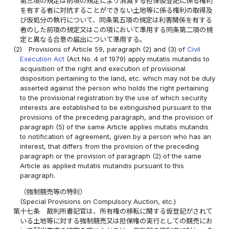
第三項の規定は前項の規定により消滅する担保仮登記に係る権利
を有する者に対抗することができない土地等に係る権利の取得及
び仮処分の執行について、同条第五項の規定は利害関係を有する
者のした前項の規定又はこの項において準用する同条第二項の規
定と異なる合意の届出について準用する。
(2)
Provisions of Article 59, paragraph (2) and (3) of
Civil
Execution Act
(Act No. 4 of 1979) apply mutatis mutandis to
acquisition of the right and execution of provisional
disposition pertaining to the land, etc. which may not be duly
asserted against the person who holds the right pertaining
to the provisional registration by the use of which security
interests are established to be extinguished pursuant to the
provisions of the preceding paragraph, and the provision of
paragraph (5) of the same Article applies mutatis mutandis
to notification of agreement, given by a person who has an
interest, that differs from the provision of the preceding
paragraph or the provision of paragraph (2) of the same
Article as applied mutatis mutandis pursuant to this
paragraph.
（強制競売等の特則）
(Special Provisions on Compulsory Auction, etc.)
第十七条
裁判所書記官は、所有権の移転に関する仮登記がされて
いる土地等に対する強制競売又は担保権の実行としての競売にお