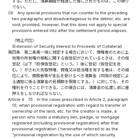
する。ただし、清算期間が経過した後にされたものは、この限り
でない。
(3)
Any special provisions that run counter to the preceding
two paragraphs and disadvantageous to the debtor, etc. are
void; provided, however, that this does not apply to special
provisions entered into after the settlement period elapses.
（物上代位）
(Extension of Security Interest to Proceeds of Collateral)
第四条
第二条第一項に規定する場合において、債権者のために土
地等の所有権の移転に関する仮登記がされているときは、その仮
登記（以下「担保仮登記」という。）後に登記（仮登記を含
む。）がされた先取特権、質権又は抵当権を有する者は、その順
位により、債務者等が支払を受けるべき清算金（同項の規定によ
る通知に係る清算金の見積額を限度とする。）に対しても、その
権利を行うことができる。この場合には、清算金の払渡し前に差
押えをしなければならない。
Article 4
(1)
In the cases prescribed in Article 2, paragraph
(1), when provisional registration with regard to transfer of
ownership of the land, etc. for the creditor is made, a
person who holds a statutory lien, pledge, or mortgage
registered (including provisional registration) after that
provisional registration ( hereinafter referred to as the
"provisional registration by the use of which security