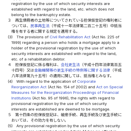
registration by the use of which security interests are
established with regard to the land, etc. which does not
belong to the bankruptcy estate.
３
再生債務者の土地等についてされている担保仮登記の権利者に
ついては、
民事再生法
（平成十一年法律第二百二十五号）中抵当
権を有する者に関する規定を適用する。
(3)
The provisions of
Civil Rehabilitation Act
(Act No. 225 of
1999) regarding a person who holds a mortgage apply to a
holder of the provisional registration by the use of which
security interests are established with regard to the land,
etc. of a rehabilitation debtor.
４
担保仮登記に係る権利は、
会社更生法
（平成十四年法律第百五
十四号）又は
金融機関等の更生手続の特例等に関する法律
（平成
八年法律第九十五号）の適用に関しては、抵当権とみなす。
(4)
With regard to the application of
Corporate
Reorganization Act
(Act No. 154 of 2002) and
Act on Special
Measures for the Reorganization Proceedings of Financial
Institutions
(Act No. 95 of 1996), the rights with regard to
provisional registration by the use of which security
interests are established are deemed to be mortgage.
５
第十四条の担保仮登記は、破産手続、再生手続及び更生手続に
おいては、その効力を有しない。
(5)
Any provisional registration by the use of which security