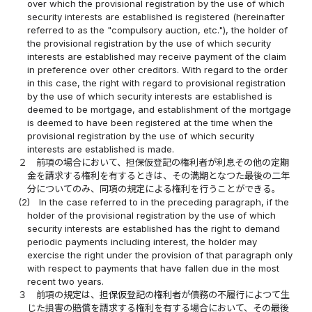
over which the provisional registration by the use of which
security interests are established is registered (hereinafter
referred to as the "compulsory auction, etc."), the holder of
the provisional registration by the use of which security
interests are established may receive payment of the claim
in preference over other creditors. With regard to the order
in this case, the right with regard to provisional registration
by the use of which security interests are established is
deemed to be mortgage, and establishment of the mortgage
is deemed to have been registered at the time when the
provisional registration by the use of which security
interests are established is made.
２
前項の場合において、担保仮登記の権利者が利息その他の定期
金を請求する権利を有するときは、その満期となつた最後の二年
分についてのみ、同項の規定による権利を行うことができる。
(2)
In the case referred to in the preceding paragraph, if the
holder of the provisional registration by the use of which
security interests are established has the right to demand
periodic payments including interest, the holder may
exercise the right under the provision of that paragraph only
with respect to payments that have fallen due in the most
recent two years.
３
前項の規定は、担保仮登記の権利者が債務の不履行によつて生
じた損害の賠償を請求する権利を有する場合において、その最後