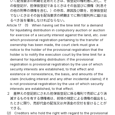
いて配当要求の終期を定めたときは、仮登記の権利者に対し、そ
の仮登記が、担保仮登記であるときはその旨並びに債権（利息そ
の他の附帯の債権を含む。）の存否、原因及び額を、担保仮登記
でないときはその旨を配当要求の終期までに執行裁判所に届け出
るべき旨を催告しなければならない。
Article 17
(1)
When having set the time limit for a demand
for liquidating distribution in compulsory auction or auction
for exercise of a security interest against the land, etc. over
which provisional registration pertaining to the transfer of
ownership has been made, the court clerk must give a
notice to the holder of the provisional registration that the
holder is to notify the execution court by the time limit for a
demand for liquidating distribution: if the provisional
registration is provisional registration by the use of which
security interests are established, to that effect and
existence or nonexistence, the basis, and amounts of the
claim (including interest and any other incidental claims); if it
is not provisional registration by the use of which security
interests are established, to that effect.
２
差押えの登記前にされた担保仮登記に係る権利で売却により消
滅するものを有する債権者は、前項の規定による債権の届出をし
たときに限り、売却代金の配当又は弁済金の交付を受けることが
できる。
(2)
Creditors who hold the right with regard to the provisional