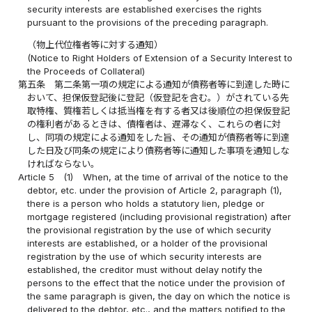
security interests are established exercises the rights
pursuant to the provisions of the preceding paragraph.
（物上代位権者等に対する通知）
(Notice to Right Holders of Extension of a Security Interest to
the Proceeds of Collateral)
第五条
第二条第一項の規定による通知が債務者等に到達した時に
おいて、担保仮登記後に登記（仮登記を含む。）がされている先
取特権、質権若しくは抵当権を有する者又は後順位の担保仮登記
の権利者があるときは、債権者は、遅滞なく、これらの者に対
し、同項の規定による通知をした旨、その通知が債務者等に到達
した日及び同条の規定により債務者等に通知した事項を通知しな
ければならない。
Article 5
(1)
When, at the time of arrival of the notice to the
debtor, etc. under the provision of Article 2, paragraph (1),
there is a person who holds a statutory lien, pledge or
mortgage registered (including provisional registration) after
the provisional registration by the use of which security
interests are established, or a holder of the provisional
registration by the use of which security interests are
established, the creditor must without delay notify the
persons to the effect that the notice under the provision of
the same paragraph is given, the day on which the notice is
delivered to the debtor, etc., and the matters notified to the