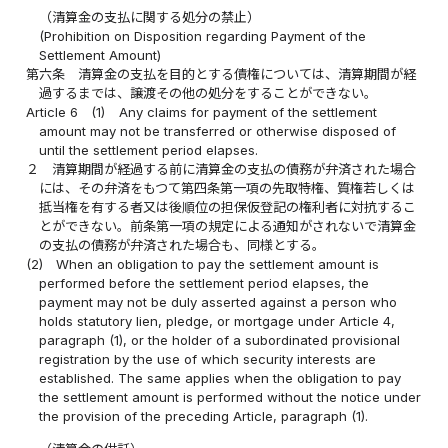
（清算金の支払に関する処分の禁止）
(Prohibition on Disposition regarding Payment of the
Settlement Amount)
第六条
清算金の支払を目的とする債権については、清算期間が経
過するまでは、譲渡その他の処分をすることができない。
Article 6
(1)
Any claims for payment of the settlement
amount may not be transferred or otherwise disposed of
until the settlement period elapses.
２
清算期間が経過する前に清算金の支払の債務が弁済された場合
には、その弁済をもつて第四条第一項の先取特権、質権若しくは
抵当権を有する者又は後順位の担保仮登記の権利者に対抗するこ
とができない。前条第一項の規定による通知がされないで清算金
の支払の債務が弁済された場合も、同様とする。
(2)
When an obligation to pay the settlement amount is
performed before the settlement period elapses, the
payment may not be duly asserted against a person who
holds statutory lien, pledge, or mortgage under Article 4,
paragraph (1), or the holder of a subordinated provisional
registration by the use of which security interests are
established. The same applies when the obligation to pay
the settlement amount is performed without the notice under
the provision of the preceding Article, paragraph (1).