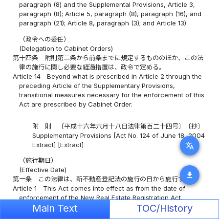
paragraph (8) and the Supplemental Provisions, Article 3,
paragraph (8); Article 5, paragraph (8), paragraph (16), and
paragraph (21); Article 8, paragraph (3); and Article 13).
（政令への委任）
(Delegation to Cabinet Orders)
第十四条
附則第二条から前条までに規定するもののほか、この法
律の施行に関し必要な経過措置は、政令で定める。
Article 14
Beyond what is prescribed in Article 2 through the
preceding Article of the Supplementary Provisions,
transitional measures necessary for the enforcement of this
Act are prescribed by Cabinet Order.
附 則 〔平成十六年六月十八日法律第百二十四号〕〔抄〕
Supplementary Provisions [Act No. 124 of June 18, 2004
Extract] [Extract]
translate
（施行期日）
(Effective Date)
download
第一条
この法律は、新不動産登記法の施行の日から施行する。
Article 1
This Act comes into effect as from the date of
enforcement of the New Real Estate Registration Act.
Main Text
TOC/History