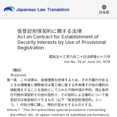
language
日本語
仮登記担保契約に関する法律
Act on Contract for Establishment of
Security Interests by Use of Provisional
Registration
昭和五十三年六月二十日法律第七十八号
Act No. 78 of June 20, 1978
（趣旨）
(Purpose)
第一条
この法律は、金銭債務を担保するため、その不履行がある
ときは債権者に債務者又は第三者に属する所有権その他の権利の
移転等をすることを目的としてされた代物弁済の予約、停止条件
付代物弁済契約その他の契約で、その契約による権利について仮
登記又は仮登録のできるもの（以下「仮登記担保契約」とい
う。）の効力等に関し、特別の定めをするものとする。
Article 1
This Act prescribes special provisions concerning
the effect, etc. of option contract of substitute performance,