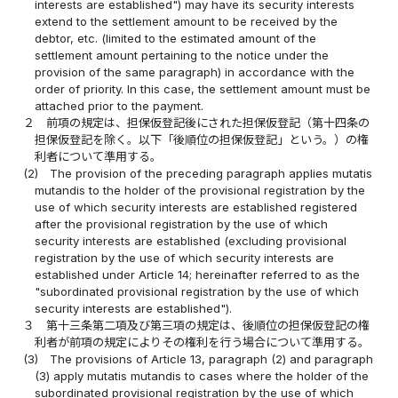
interests are established") may have its security interests
extend to the settlement amount to be received by the
debtor, etc. (limited to the estimated amount of the
settlement amount pertaining to the notice under the
provision of the same paragraph) in accordance with the
order of priority. In this case, the settlement amount must be
attached prior to the payment.
２
前項の規定は、担保仮登記後にされた担保仮登記（第十四条の
担保仮登記を除く。以下「後順位の担保仮登記」という。）の権
利者について準用する。
(2)
The provision of the preceding paragraph applies mutatis
mutandis to the holder of the provisional registration by the
use of which security interests are established registered
after the provisional registration by the use of which
security interests are established (excluding provisional
registration by the use of which security interests are
established under Article 14; hereinafter referred to as the
"subordinated provisional registration by the use of which
security interests are established").
３
第十三条第二項及び第三項の規定は、後順位の担保仮登記の権
利者が前項の規定によりその権利を行う場合について準用する。
(3)
The provisions of Article 13, paragraph (2) and paragraph
(3) apply mutatis mutandis to cases where the holder of the
subordinated provisional registration by the use of which