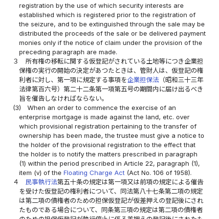
registration by the use of which security interests are
established which is registered prior to the registration of
the seizure, and to be extinguished through the sale may be
distributed the proceeds of the sale or be delivered payment
monies only if the notice of claim under the provision of the
preceding paragraph are made.
３
所有権の移転に関する仮登記がされている土地等につき企業担
保権の実行の開始の決定があつたときは、管財人は、仮登記の権
利者に対し、第一項に規定する事項を
企業担保法
（昭和三十三年
法律第百六号）第二十二条第一項第五号の期間内に届け出るべき
旨を催告しなければならない。
(3)
When an order to commence the exercise of an
enterprise mortgage is made against the land, etc. over
which provisional registration pertaining to the transfer of
ownership has been made, the trustee must give a notice to
the holder of the provisional registration to the effect that
the holder is to notify the matters prescribed in paragraph
(1) within the period prescribed in Article 22, paragraph (1),
item (v) of the
Floating Charge Act
(Act No. 106 of 1958).
４
民事執行法
第五十条の規定は第一項又は前項の規定による催告
を受けた仮登記の権利者について、同法第八十七条第二項の規定
は第二項の債権者のための担保仮登記が仮差押えの登記後にされ
たものである場合について、同条第三項の規定は第二項の債権者
のための担保仮登記が執行停止に係る差押えの登記後にされたも