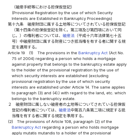
（破産手続等における担保仮登記）
(Provisional Registration by the use of which Security
Interests are Established in Bankruptcy Proceedings)
第十九条
破産財団に属する土地等についてされている担保仮登記
（第十四条の担保仮登記を除く。第三項及び第四項において同
じ。）の権利者については、
破産法
（平成十六年法律第七十五
号）中破産財団に属する財産につき抵当権を有する者に関する規
定を適用する。
Article 19
(1)
The provisions in the
Bankruptcy Act
(Act No.
75 of 2004) regarding a person who holds a mortgage
against property that belongs to the bankruptcy estate apply
to the holder of the provisional registration by the use of
which security interests are established (excluding
provisional registration by the use of which security
interests are established under Article 14. The same applies
to paragraph (3) and (4).) with regard to the land, etc. which
belongs to the bankruptcy estate.
２
破産財団に属しない破産者の土地等についてされている担保仮
登記の権利者については、
破産法
中第百八条第二項に規定する抵
当権を有する者に関する規定を準用する。
(2)
The provisions of Article 108, paragraph (2) of the
Bankruptcy Act
regarding a person who holds mortgage
apply mutatis mutandis to a holder of the provisional