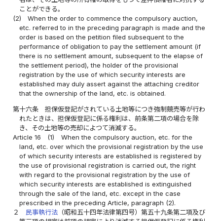
ことができる。
(2)
When the order to commence the compulsory auction,
etc. referred to in the preceding paragraph is made and the
order is based on the petition filed subsequent to the
performance of obligation to pay the settlement amount (if
there is no settlement amount, subsequent to the elapse of
the settlement period), the holder of the provisional
registration by the use of which security interests are
established may duly assert against the attaching creditor
that the ownership of the land, etc. is obtained.
第十六条
担保仮登記がされている土地等につき強制競売等が行わ
れたときは、担保仮登記に係る権利は、前条第二項の場合を除
き、その土地等の売却によつて消滅する。
Article 16
(1)
When the compulsory auction, etc. for the
land, etc. over which the provisional registration by the use
of which security interests are established is registered by
the use of provisional registration is carried out, the right
with regard to the provisional registration by the use of
which security interests are established is extinguished
through the sale of the land, etc. except in the case
prescribed in the preceding Article, paragraph (2).
２
民事執行法
（昭和五十四年法律第四号）第五十九条第二項及び