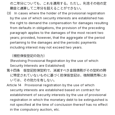
の二年分についても、これを適用する。ただし、利息その他の定
期金と通算して二年分を超えることができない。
(3)
In cases where the holder of the provisional registration
by the use of which security interests are established has
the right to demand the compensation for damages resulting
from defaults in obligations, the provision of the preceding
paragraph applies to the damages of the most recent two
years; provided, however, that the aggregate of the period
pertaining to the damages and the periodic payments
including interest may not exceed two years.
（根担保仮登記の効力）
(Revolving Provisional Registration by the use of which
Security Interests are Established)
第十四条
仮登記担保契約で、消滅すべき金銭債務がその契約の時
に特定されていないものに基づく担保仮登記は、強制競売等にお
いては、その効力を有しない。
Article 14
Provisional registration by the use of which
security interests are established based on contract for
establishment of security interests by the use of provisional
registration in which the monetary debt to be extinguished is
not specified at the time of conclusion thereof has no effect
in the compulsory auction, etc.