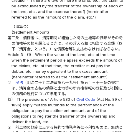
creditor ( if there are two or more the land, etc., the claim to
be extinguished by the transfer of the ownership of each of
the land, etc., and the expense thereof) (hereinafter
referred to as the "amount of the claim, etc.").
（清算金）
(Settlement Amount)
第三条
債権者は、清算期間が経過した時の土地等の価額がその時
の債権等の額を超えるときは、その超える額に相当する金銭（以
下「清算金」という。）を債務者等に支払わなければならない。
Article 3
(1)
When the value of the land, etc. at the time
when the settlement period elapses exceeds the amount of
the claims, etc. at that time, the creditor must pay the
debtor, etc. money equivalent to the excess amount
(hereinafter referred to as the "settlement amount").
２
民法
（明治二十九年法律第八十九号）第五百三十三条の規定
は、清算金の支払の債務と土地等の所有権移転の登記及び引渡し
の債務の履行について準用する。
(2)
The provisions of Article 533 of
Civil Code
(Act No. 89 of
1896) apply mutatis mutandis to the performance of the
obligation to pay the settlement amount, and of the
obligations to register the transfer of the ownership and
deliver the land, etc.
３
前二項の規定に反する特約で債務者等に不利なものは、無効と