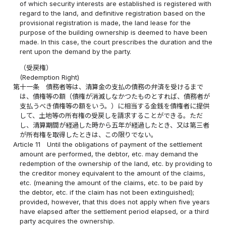
of which security interests are established is registered with
regard to the land, and definitive registration based on the
provisional registration is made, the land lease for the
purpose of the building ownership is deemed to have been
made. In this case, the court prescribes the duration and the
rent upon the demand by the party.
（受戻権）
(Redemption Right)
第十一条
債務者等は、清算金の支払の債務の弁済を受けるまで
は、債権等の額（債権が消滅しなかつたものとすれば、債務者が
支払うべき債権等の額をいう。）に相当する金銭を債権者に提供
して、土地等の所有権の受戻しを請求することができる。ただ
し、清算期間が経過した時から五年が経過したとき、又は第三者
が所有権を取得したときは、この限りでない。
Article 11
Until the obligations of payment of the settlement
amount are performed, the debtor, etc. may demand the
redemption of the ownership of the land, etc. by providing to
the creditor money equivalent to the amount of the claims,
etc. (meaning the amount of the claims, etc. to be paid by
the debtor, etc. if the claim has not been extinguished);
provided, however, that this does not apply when five years
have elapsed after the settlement period elapsed, or a third
party acquires the ownership.