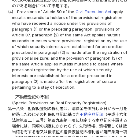
のである場合について準用する。
(4)
Provisions of Article 50 of the
Civil Execution Act
apply
mutatis mutandis to holders of the provisional registration
who have received a notice under the provisions of
paragraph (1) or the preceding paragraph, provisions of
Article 87, paragraph (2) of the same Act applies mutatis
mutandis to cases where provisional registration by the use
of which security interests are established for an creditor
prescribed in paragraph (2) is made after the registration of
provisional seizure; and the provision of paragraph (3) of
the same Article applies mutatis mutandis to cases where
provisional registration by the use of which security
interests are established for a creditor prescribed in
paragraph (2) is made after the registration of seizure
pertaining to a stay of execution.
（不動産登記の特則）
(Special Provisions on Real Property Registration)
第十八条
担保仮登記の権利者は、清算金を供託した日から一月を
経過した後にその担保仮登記に基づき
不動産登記法
（平成十六年
法律第百二十三号）第百九条第一項に規定する本登記を申請する
場合には、同項の規定にかかわらず、先取特権、質権若しくは抵
当権を有する者又は後順位の担保仮登記の権利者が第四条第一項