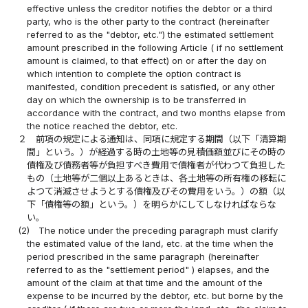
effective unless the creditor notifies the debtor or a third
party, who is the other party to the contract (hereinafter
referred to as the "debtor, etc.") the estimated settlement
amount prescribed in the following Article ( if no settlement
amount is claimed, to that effect) on or after the day on
which intention to complete the option contract is
manifested, condition precedent is satisfied, or any other
day on which the ownership is to be transferred in
accordance with the contract, and two months elapse from
the notice reached the debtor, etc.
２
前項の規定による通知は、同項に規定する期間（以下「清算期
間」という。）が経過する時の土地等の見積価額並びにその時の
債権及び債務者等が負担すべき費用で債権者が代わつて負担した
もの（土地等が二個以上あるときは、各土地等の所有権の移転に
よつて消滅させようとする債権及びその費用をいう。）の額（以
下「債権等の額」という。）を明らかにしてしなければならな
い。
(2)
The notice under the preceding paragraph must clarify
the estimated value of the land, etc. at the time when the
period prescribed in the same paragraph (hereinafter
referred to as the "settlement period" ) elapses, and the
amount of the claim at that time and the amount of the
expense to be incurred by the debtor, etc. but borne by the