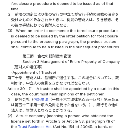
foreclosure procedure is deemed to be issued as of that
time.
３
前項の規定により後の実行の申立てが実行手続の開始の決定を
受けたものとみなされたときは、従前の管財人は、引き続き、そ
の後の手続における管財人となる。
(3)
When an order to commence the foreclosure procedure
is deemed to be issued by the latter petition for foreclosure
pursuant to the preceding paragraph, the previous trustee
shall continue to be a trustee in the subsequent procedures.
第三節 会社の総財産の管理
Section 3 Management of Entire Property of Company
（管財人の選任等）
(Appointment of Trustee)
第三十条
管財人は、裁判所が選任する。この場合においては、裁
判所は、申立人の意見をきかなければならない。
Article 30
(1)
A trustee shall be appointed by a court. In this
case, the court must hear opinions of the petitioner.
２
信託会社（
信託業法
（平成十六年法律第百五十四号）第三条又
は第五十三条第一項の免許を受けた者をいう。）、銀行その他の
法人は、管財人となることができる。
(2)
A trust company (meaning a person who obtained the
license set forth in Article 3 or Article 53, paragraph (1) of
the
Trust Business Act
(Act No. 154 of 2004)), a bank, or