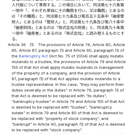
人代理について準用する。この場合において、同法第七十六条第
一項中「、それぞれ単独にその職務を行い、又は職務」とあるの
は「その職務」と、同法第七十九条及び第百五十五条中「破産管
財人」とあるのは「管財人」と、同法第七十九条及び第八十条中
「破産財団」とあるのは「株式会社の財産」と、同法第九十条第
一項中「破産者」とあるのは「株式会社」と読み替えるものとす
る。
Article 36
(1)
The provisions of Article 76, Article 80, Article
85, Article 87, paragraph (1) and Article 90, paragraph (1) of
the
Bankruptcy Act
(Act No. 75 of 2004) shall apply mutatis
mutandis to a trustee, the provisions of Article 79 and Article
155 of that Act shall apply mutatis mutandis to management
of the property of a company, and the provision of Article
87, paragraph (1) of that Act applies mutatis mutandis to a
trustee representative. In this case, "they may perform their
duties severally or the duties" in Article 76, paragraph (1) of
that Act is deemed to be replaced with "its duties",
"bankruptcy trustee" in Article 79 and Article 155 of that Act
is deemed to be replaced with "trustee", "bankruptcy
estate" in Article 79 and Article 80 of that Act is deemed to
be replaced with "property of stock company", and
"bankrupt" in Article 90, paragraph (1) of that Act is deemed
to be replaced with "stock company".