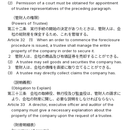
(2)
Permission of a court must be obtained for appointment
of trustee representatives of the preceding paragraph.
（管財人の権限）
(Powers of Trustee)
第三十二条
実行手続の開始の決定があつたときは、管財人は、会
社の総財産を保全するため、これを管理する。
Article 32
(1)
When an order to commence the foreclosure
procedure is issued, a trustee shall manage the entire
property of the company in order to secure it.
２
管財人は、会社の商品及び有価証券を売却することができる。
(2)
A trustee may sell goods and securities the company has.
３
管財人は、会社の債権を直接に取り立てることができる。
(3)
A trustee may directly collect claims the company has.
（説明義務）
(Obligation to Explain)
第三十三条
会社の取締役、執行役及び監査役は、管財人の請求に
より、会社の財産に関し、必要な説明をしなければならない。
Article 33
A director, executive officer and auditor of the
company must give a necessary explanation about the
property of the company upon the request of a trustee.
（財産明細表）