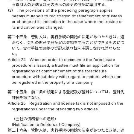
る管財人の更迭又はその表示の変更の登記に準用する。
(2)
The provisions of the preceding paragraph applies
mutatis mutandis to registration of replacement of trustees
or change of its indication in the case where the trustee or
its indication was changed.
第二十四条
管財人は、実行手続の開始の決定があつたときは、遅
滞なく、会社の財産で登記又は登録をすることができるものにつ
いて、実行手続の開始の登記又は登録を申請しなければならな
い。
Article 24
When an order to commence the foreclosure
procedure is issued, a trustee must file an application for
registrations of commencement of the foreclosure
procedure without delay with regard to matters which can
be registered in the property of a company.
第二十五条
前二条の規定による登記及び登録については、登録免
許税を課さない。
Article 25
Registration and license tax is not imposed on the
registrations under the preceding two articles.
（会社の債務者への通知）
(Notification to Debtors of Company)
第二十六条
管財人は、実行手続の開始の決定があつたときは、遅