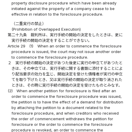
property disclosure procedure which have been already
initiated against the property of a company cease to be
effective in relation to the foreclosure procedure.
（二重実行の禁止）
(Prohibition of Overlapped Execution)
第二十九条
裁判所は、実行手続の開始の決定をしたときは、更に
実行手続の開始の決定をすることができない。
Article 29
(1)
When an order to commence the foreclosure
procedure is issued, the court may not issue another order
to commence the foreclosure procedure.
２
実行手続の開始の決定があつた後更に実行の申立てがあつたと
きは、その申立ては、実行手続に関する書類に添付することによ
り配当要求の効力を生じ、開始決定を受けた債権者が実行の申立
てを取り下げたとき、又は実行手続の開始の決定が取り消された
ときは、その時に実行手続の開始の決定を受けたものとみなす。
(2)
When another petition for foreclosure is filed after an
order to commence the foreclosure procedure was issued,
the petition is to have the effect of a demand for distribution
by attaching the petition to a document related to the
foreclosure procedure, and when creditors who received
the order of commencement withdraws the petition for
foreclosure or the order to commence the foreclosure
procedure is revoked, an order to commence the