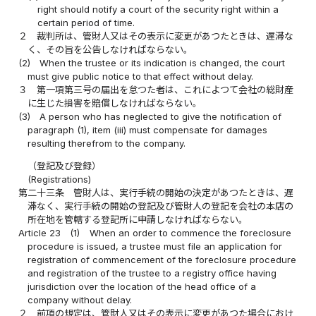
right should notify a court of the security right within a
certain period of time.
２
裁判所は、管財人又はその表示に変更があつたときは、遅滞な
く、その旨を公告しなければならない。
(2)
When the trustee or its indication is changed, the court
must give public notice to that effect without delay.
３
第一項第三号の届出を怠つた者は、これによつて会社の総財産
に生じた損害を賠償しなければならない。
(3)
A person who has neglected to give the notification of
paragraph (1), item (iii) must compensate for damages
resulting therefrom to the company.
（登記及び登録）
(Registrations)
第二十三条
管財人は、実行手続の開始の決定があつたときは、遅
滞なく、実行手続の開始の登記及び管財人の登記を会社の本店の
所在地を管轄する登記所に申請しなければならない。
Article 23
(1)
When an order to commence the foreclosure
procedure is issued, a trustee must file an application for
registration of commencement of the foreclosure procedure
and registration of the trustee to a registry office having
jurisdiction over the location of the head office of a
company without delay.
２
前項の規定は、管財人又はその表示に変更があつた場合におけ