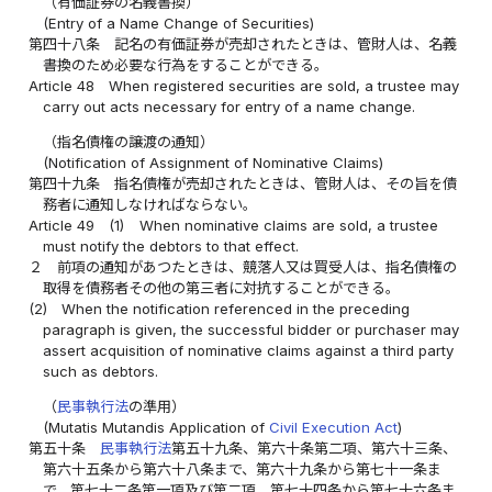
（有価証券の名義書換）
(Entry of a Name Change of Securities)
第四十八条
記名の有価証券が売却されたときは、管財人は、名義
書換のため必要な行為をすることができる。
Article 48
When registered securities are sold, a trustee may
carry out acts necessary for entry of a name change.
（指名債権の譲渡の通知）
(Notification of Assignment of Nominative Claims)
第四十九条
指名債権が売却されたときは、管財人は、その旨を債
務者に通知しなければならない。
Article 49
(1)
When nominative claims are sold, a trustee
must notify the debtors to that effect.
２
前項の通知があつたときは、競落人又は買受人は、指名債権の
取得を債務者その他の第三者に対抗することができる。
(2)
When the notification referenced in the preceding
paragraph is given, the successful bidder or purchaser may
assert acquisition of nominative claims against a third party
such as debtors.
（
民事執行法
の準用）
(Mutatis Mutandis Application of
Civil Execution Act
)
第五十条
民事執行法
第五十九条、第六十条第二項、第六十三条、
第六十五条から第六十八条まで、第六十九条から第七十一条ま
で、第七十二条第一項及び第二項、第七十四条から第七十六条ま