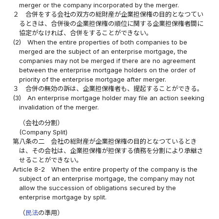
merger or the company incorporated by the merger.
２
合併をする会社の双方の総財産が企業担保権の目的となつてい
るときは、合併後の企業担保権の順位に関する企業担保権者間に
協定がなければ、合併をすることができない。
(2)
When the entire properties of both companies to be
merged are the subject of an enterprise mortgage, the
companies may not be merged if there are no agreement
between the enterprise mortgage holders on the order of
priority of the enterprise mortgage after merger.
３
合併の無効の訴は、企業担保権者も、提起することができる。
(3)
An enterprise mortgage holder may file an action seeking
invalidation of the merger.
（会社の分割）
(Company Split)
第八条の二
会社の総財産が企業担保権の目的となつているとき
は、その会社は、企業担保権が担保する債務を分割により承継さ
せることができない。
Article 8-2
When the entire property of the company is the
subject of an enterprise mortgage, the company may not
allow the succession of obligations secured by the
enterprise mortgage by split.
（
民法
の準用）