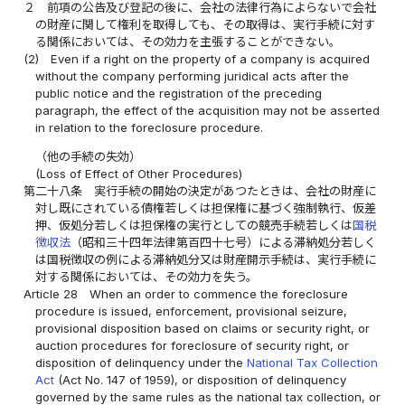
２
前項の公告及び登記の後に、会社の法律行為によらないで会社
の財産に関して権利を取得しても、その取得は、実行手続に対す
る関係においては、その効力を主張することができない。
(2)
Even if a right on the property of a company is acquired
without the company performing juridical acts after the
public notice and the registration of the preceding
paragraph, the effect of the acquisition may not be asserted
in relation to the foreclosure procedure.
（他の手続の失効）
(Loss of Effect of Other Procedures)
第二十八条
実行手続の開始の決定があつたときは、会社の財産に
対し既にされている債権若しくは担保権に基づく強制執行、仮差
押、仮処分若しくは担保権の実行としての競売手続若しくは
国税
徴収法
（昭和三十四年法律第百四十七号）による滞納処分若しく
は国税徴収の例による滞納処分又は財産開示手続は、実行手続に
対する関係においては、その効力を失う。
Article 28
When an order to commence the foreclosure
procedure is issued, enforcement, provisional seizure,
provisional disposition based on claims or security right, or
auction procedures for foreclosure of security right, or
disposition of delinquency under the
National Tax Collection
Act
(Act No. 147 of 1959), or disposition of delinquency
governed by the same rules as the national tax collection, or