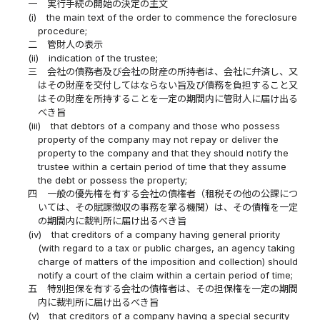
一
実行手続の開始の決定の主文
(i)
the main text of the order to commence the foreclosure
procedure;
二
管財人の表示
(ii)
indication of the trustee;
三
会社の債務者及び会社の財産の所持者は、会社に弁済し、又
はその財産を交付してはならない旨及び債務を負担すること又
はその財産を所持することを一定の期間内に管財人に届け出る
べき旨
(iii)
that debtors of a company and those who possess
property of the company may not repay or deliver the
property to the company and that they should notify the
trustee within a certain period of time that they assume
the debt or possess the property;
四
一般の優先権を有する会社の債権者（租税その他の公課につ
いては、その賦課徴収の事務を掌る機関）は、その債権を一定
の期間内に裁判所に届け出るべき旨
(iv)
that creditors of a company having general priority
(with regard to a tax or public charges, an agency taking
charge of matters of the imposition and collection) should
notify a court of the claim within a certain period of time;
五
特別担保を有する会社の債権者は、その担保権を一定の期間
内に裁判所に届け出るべき旨
(v)
that creditors of a company having a special security