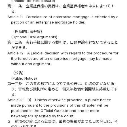
(Petition for Foreclosure)
第十一条
企業担保権の実行は、企業担保権者の申立によつてす
る。
Article 11
Foreclosure of enterprise mortgage is effected by a
petition of an enterprise mortgage holder.
（任意的口頭弁論）
(Optional Oral Arguments)
第十二条
実行手続に関する裁判は、口頭弁論を経ないですること
ができる。
Article 12
A judicial decision with regard to the procedure for
the foreclosure of an enterprise mortgage may be made
without oral argument.
（公告）
(Public Notice)
第十三条
この章の規定によつてする公告は、別段の定がない限
り、官報及び裁判所の定める一個又は数個の新聞紙に掲載してす
る。
Article 13
(1)
Unless otherwise provided, a public notice
made pursuant to the provisions of this chapter will be
published in the Official Gazette and one or more
newspapers specified by the court.
２
前項の規定による公告は、最終の掲載があつた日の翌日に、そ
の効力を生ずる。