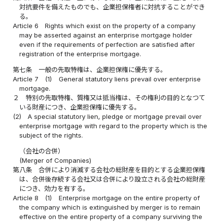
対抗要件を備えたものでも、企業担保権者に対抗することができ
る。
Article 6
Rights which exist on the property of a company
may be asserted against an enterprise mortgage holder
even if the requirements of perfection are satisfied after
registration of the enterprise mortgage.
第七条
一般の先取特権は、企業担保権に優先する。
Article 7
(1)
General statutory liens prevail over enterprise
mortgage.
２
特別の先取特権、質権又は抵当権は、その権利の目的となつて
いる財産につき、企業担保権に優先する。
(2)
A special statutory lien, pledge or mortgage prevail over
enterprise mortgage with regard to the property which is the
subject of the rights.
（会社の合併）
(Merger of Companies)
第八条
合併により消滅する会社の総財産を目的とする企業担保権
は、合併後存続する会社又は合併により設立される会社の総財産
につき、効力を有する。
Article 8
(1)
Enterprise mortgage on the entire property of
the company which is extinguished by merger is to remain
effective on the entire property of a company surviving the