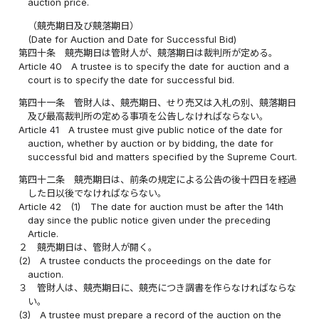
auction price.
（競売期日及び競落期日）
(Date for Auction and Date for Successful Bid)
第四十条
競売期日は管財人が、競落期日は裁判所が定める。
Article 40
A trustee is to specify the date for auction and a
court is to specify the date for successful bid.
第四十一条
管財人は、競売期日、せり売又は入札の別、競落期日
及び最高裁判所の定める事項を公告しなければならない。
Article 41
A trustee must give public notice of the date for
auction, whether by auction or by bidding, the date for
successful bid and matters specified by the Supreme Court.
第四十二条
競売期日は、前条の規定による公告の後十四日を経過
した日以後でなければならない。
Article 42
(1)
The date for auction must be after the 14th
day since the public notice given under the preceding
Article.
２
競売期日は、管財人が開く。
(2)
A trustee conducts the proceedings on the date for
auction.
３
管財人は、競売期日に、競売につき調書を作らなければならな
い。
(3)
A trustee must prepare a record of the auction on the