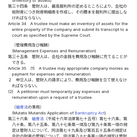
(Inventory of assets)
第三十四条
管財人は、最高裁判所の定めるところにより、会社の
総財産につき財産明細表を作成し、その謄本を裁判所に提出しな
ければならない。
Article 34
A trustee must make an inventory of assets for the
entire property of the company and submit its transcript to a
court as specified by the Supreme Court.
（管理費用及び報酬）
(Management Expenses and Remuneration)
第三十五条
管財人は、会社の金銭を費用及び報酬に充てることが
できる。
Article 35
(1)
A trustee may appropriate company monies as
payment for expenses and remuneration.
２
申立人は、管財人の請求により、費用及び報酬を立て替えなけ
ればならない。
(2)
A petitioner must temporarily pay expenses and
remuneration upon a request of a trustee.
（
破産法
の準用）
(Mutatis Mutandis Application of
Bankruptcy Act
)
第三十六条
破産法
（平成十六年法律第七十五号）第七十六条、第
八十条、第八十五条、第八十七条第一項及び第九十条第一項の規
定は管財人について、同法第七十九条及び第百五十五条の規定は
会社の財産の管理について、同法第八十七条第一項の規定は管財