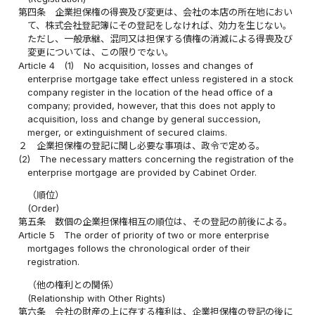
第四条
企業担保権の得喪及び変更は、会社の本店の所在地におい
て、株式会社登記簿にその登記をしなければ、効力を生じない。
ただし、一般承継、混同又は担保する債権の消滅による得喪及び
変更については、この限りでない。
Article 4
(1)
No acquisition, losses and changes of
enterprise mortgage take effect unless registered in a stock
company register in the location of the head office of a
company; provided, however, that this does not apply to
acquisition, loss and change by general succession,
merger, or extinguishment of secured claims.
２
企業担保権の登記に関し必要な事項は、政令で定める。
(2)
The necessary matters concerning the registration of the
enterprise mortgage are provided by Cabinet Order.
（順位）
(Order)
第五条
数個の企業担保権相互の順位は、その登記の前後による。
Article 5
The order of priority of two or more enterprise
mortgages follows the chronological order of their
registration.
（他の権利との関係）
(Relationship with Other Rights)
第六条
会社の財産の上に存する権利は、企業担保権の登記の後に