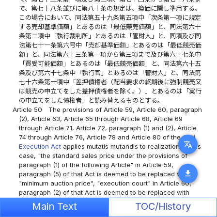
で、第七十八条並びに第八十条の規定は、換価に関し準用する。
この場合において、同法第五十九条第五項中「次条第一項に規定
する売却基準価額」とあるのは「最低競売価額」と、同法第六十
条第二項中「執行裁判所」とあるのは「管財人」と、同項及び同
法第七十一条第六号中「売却基準価額」とあるのは「最低競売価
額」と、同法第六十三条第一項から第三項まで及び第六十七条中
「買受可能価額」とあるのは「最低競売価額」と、同法第六十五
条及び第六十七条中「執行官」とあるのは「管財人」と、同法第
七十六条第一項中「差押債権者（配当要求の終期後に強制競売又
は競売の申立てをした差押債権者を除く。）」とあるのは「実行
の申立てをした債権者」と読み替えるものとする。
Article 50
The provisions of Article 59, Article 60, paragraph
(2), Article 63, Article 65 through Article 68, Article 69
through Article 71, Article 72, paragraph (1) and (2), Article
74 through Article 76, Article 78 and Article 80 of the
Civil
translate
Execution Act
applies mutatis mutandis to realization. In this
case, "the standard sales price under the provisions of
paragraph (1) of the following Article" in Article 59,
download
paragraph (5) of that Act is deemed to be replaced with
"minimum auction price", "execution court" in Article 60,
paragraph (2) of that Act is deemed to be replaced with
"trustee", "standard sales price" in that paragraph and
Main Text
TOC/History
Article 71, item (vi) of that Act is deemed to be replaced with