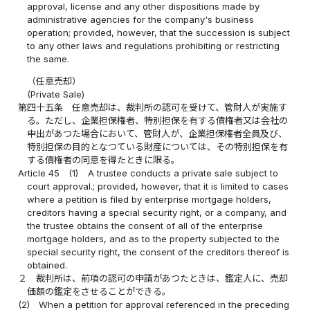
approval, license and any other dispositions made by
administrative agencies for the company's business
operation; provided, however, that the succession is subject
to any other laws and regulations prohibiting or restricting
the same.
（任意売却）
(Private Sale)
第四十五条
任意売却は、裁判所の認可を受けて、管財人が実施す
る。ただし、企業担保権者、特別担保を有する債権者又は会社の
申出があつた場合において、管財人が、企業担保権者全員及び、
特別担保の目的となつている財産については、その特別担保を有
する債権者の同意を得たときに限る。
Article 45
(1)
A trustee conducts a private sale subject to
court approval.; provided, however, that it is limited to cases
where a petition is filed by enterprise mortgage holders,
creditors having a special security right, or a company, and
the trustee obtains the consent of all of the enterprise
mortgage holders, and as to the property subjected to the
special security right, the consent of the creditors thereof is
obtained.
２
裁判所は、前項の認可の申請があつたときは、鑑定人に、売却
価額の鑑定をさせることができる。
(2)
When a petition for approval referenced in the preceding