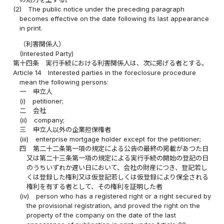
(2)
The public notice under the preceding paragraph
becomes effective on the date following its last appearance
in print.
（利害関係人）
(Interested Party)
第十四条
実行手続における利害関係人は、次に掲げる者とする。
Article 14
Interested parties in the foreclosure procedure
mean the following persons:
一
申立人
(i)
petitioner;
二
会社
(ii)
company;
三
申立人以外の企業担保権者
(iii)
enterprise mortgage holder except for the petitioner;
四
第二十二条第一項の規定による公告の最終の掲載があつた日
又は第二十三条第一項の規定による実行手続の開始の登記の日
のうちいずれか遅い日において、会社の財産につき、登記若し
くは登録した権利又は仮登記若しくは仮登録により保全される
権利を有する者として、その権利を証明した者
(iv)
person who has a registered right or a right secured by
the provisional registration, and proved the right on the
property of the company on the date of the last