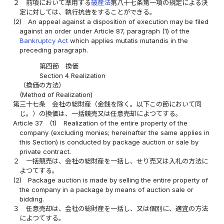
２
前項において準用する
破産法
第八十七条第一項の規定による決
定に対しては、執行抗告をすることができる。
(2)
An appeal against a disposition of execution may be filed
against an order under Article 87, paragraph (1) of the
Bankruptcy Act
which applies mutatis mutandis in the
preceding paragraph.
第四節 換価
Section 4 Realization
（換価の方法）
(Method of Realization)
第三十七条
会社の総財産（金銭を除く。以下この節において同
じ。）の換価は、一括競売又は任意売却によつてする。
Article 37
(1)
Realization of the entire property of the
company (excluding monies; hereinafter the same applies in
this Section) is conducted by package auction or sale by
private contract.
２
一括競売は、会社の総財産を一括し、せり売又は入札の方法に
よつてする。
(2)
Package auction is made by selling the entire property of
the company in a package by means of auction sale or
bidding.
３
任意売却は、会社の総財産を一括し、又は個別に、適宜の方法
によつてする。