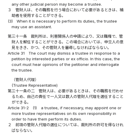
any other judicial person may become a trustee.
３
管財人は、その職務を行う場合において必要があるときは、補
助者を使用することができる。
(3)
When it is necessary to perform its duties, the trustee
may use an assistant.
第三十一条
裁判所は、利害関係人の申請により、又は職権で、管
財人を解任することができる。この場合においては、申立人の意
見をきき、かつ、その管財人を審尋しなければならない。
Article 31
The court may dismiss a trustee in response to a
petition by interested parties or ex officio. In this case, the
court must hear opinions of the petitioner and interrogate
the trustee.
（管財人代理）
(Trustee Representative)
第三十一条の二
管財人は、必要があるときは、その職務を行わせ
るため、自己の責任で一人又は数人の管財人代理を選任すること
ができる。
Article 31-2
(1)
a trustee, if necessary, may appoint one or
more trustee representatives on its own responsibility in
order to have them perform its duties.
２
前項の管財人代理の選任については、裁判所の許可を得なけれ
ばならない。