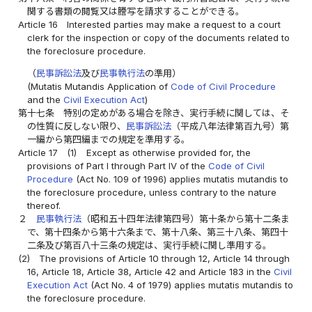
関する書類の閲覧又は謄写を請求することができる。
Article 16
Interested parties may make a request to a court
clerk for the inspection or copy of the documents related to
the foreclosure procedure.
（
民事訴訟法
及び
民事執行法
の準用）
(Mutatis Mutandis Application of
Code of Civil Procedure
and the
Civil Execution Act
)
第十七条
特別の定めがある場合を除き、実行手続に関しては、そ
の性質に反しない限り、
民事訴訟法
（平成八年法律第百九号）第
一編から第四編までの規定を準用する。
Article 17
(1)
Except as otherwise provided for, the
provisions of Part I through Part IV of the
Code of Civil
Procedure
(Act No. 109 of 1996) applies mutatis mutandis to
the foreclosure procedure, unless contrary to the nature
thereof.
２
民事執行法
（昭和五十四年法律第四号）第十条から第十二条ま
で、第十四条から第十六条まで、第十八条、第三十八条、第四十
二条及び第百八十三条の規定は、実行手続に関し準用する。
(2)
The provisions of Article 10 through 12, Article 14 through
16, Article 18, Article 38, Article 42 and Article 183 in the
Civil
Execution Act
(Act No. 4 of 1979) applies mutatis mutandis to
the foreclosure procedure.