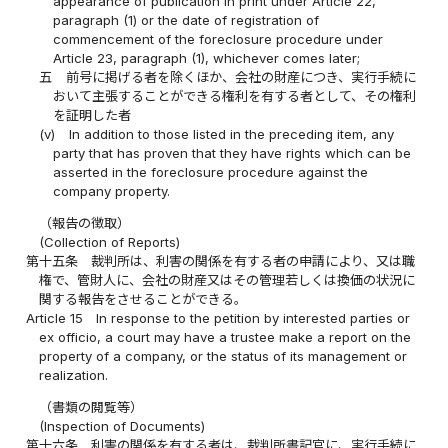
appearance of publication in print under Article 22,
paragraph (1) or the date of registration of
commencement of the foreclosure procedure under
Article 23, paragraph (1), whichever comes later;
五
前号に掲げる者を除くほか、会社の財産につき、実行手続に
おいて主張することができる権利を有する者として、その権利
を証明した者
(v)
In addition to those listed in the preceding item, any
party that has proven that they have rights which can be
asserted in the foreclosure procedure against the
company property.
（報告の徴取）
(Collection of Reports)
第十五条
裁判所は、利害の関係を有する者の申請により、又は職
権で、管財人に、会社の財産又はその管理若しくは換価の状況に
関する報告をさせることができる。
Article 15
In response to the petition by interested parties or
ex officio, a court may have a trustee make a report on the
property of a company, or the status of its management or
realization.
（書類の閲覧等）
(Inspection of Documents)
第十六条
利害の関係を有する者は、裁判所書記官に、実行手続に