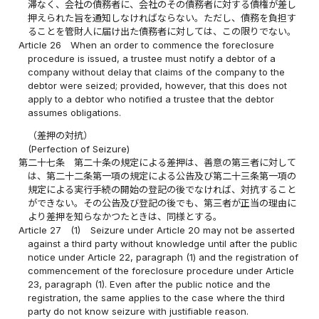
滞なく、会社の債務者に、会社のその債務者に対する債権が差し
押えられた旨を通知しなければならない。ただし、債務を負担す
ることを管財人に届け出た債務者に対しては、この限りでない。
Article 26
When an order to commence the foreclosure
procedure is issued, a trustee must notify a debtor of a
company without delay that claims of the company to the
debtor were seized; provided, however, that this does not
apply to a debtor who notified a trustee that the debtor
assumes obligations.
（差押の対抗）
(Perfection of Seizure)
第二十七条
第二十条の規定による差押は、善意の第三者に対して
は、第二十二条第一項の規定による公告及び第二十三条第一項の
規定による実行手続の開始の登記の後でなければ、対抗すること
ができない。その公告及び登記の後でも、第三者が正当の理由に
より差押を知らなかつたときは、同様とする。
Article 27
(1)
Seizure under Article 20 may not be asserted
against a third party without knowledge until after the public
notice under Article 22, paragraph (1) and the registration of
commencement of the foreclosure procedure under Article
23, paragraph (1). Even after the public notice and the
registration, the same applies to the case where the third
party do not know seizure with justifiable reason.