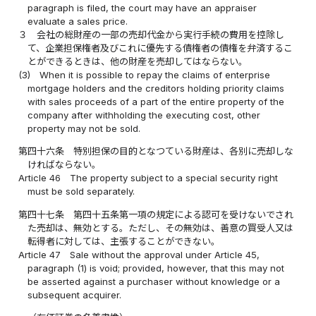
paragraph is filed, the court may have an appraiser
evaluate a sales price.
３
会社の総財産の一部の売却代金から実行手続の費用を控除し
て、企業担保権者及びこれに優先する債権者の債権を弁済するこ
とができるときは、他の財産を売却してはならない。
(3)
When it is possible to repay the claims of enterprise
mortgage holders and the creditors holding priority claims
with sales proceeds of a part of the entire property of the
company after withholding the executing cost, other
property may not be sold.
第四十六条
特別担保の目的となつている財産は、各別に売却しな
ければならない。
Article 46
The property subject to a special security right
must be sold separately.
第四十七条
第四十五条第一項の規定による認可を受けないでされ
た売却は、無効とする。ただし、その無効は、善意の買受人又は
転得者に対しては、主張することができない。
Article 47
Sale without the approval under Article 45,
paragraph (1) is void; provided, however, that this may not
be asserted against a purchaser without knowledge or a
subsequent acquirer.