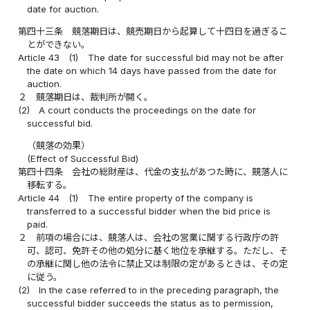
date for auction.
第四十三条
競落期日は、競売期日から起算して十四日を過ぎるこ
とができない。
Article 43
(1)
The date for successful bid may not be after
the date on which 14 days have passed from the date for
auction.
２
競落期日は、裁判所が開く。
(2)
A court conducts the proceedings on the date for
successful bid.
（競落の効果）
(Effect of Successful Bid)
第四十四条
会社の総財産は、代金の支払があつた時に、競落人に
移転する。
Article 44
(1)
The entire property of the company is
transferred to a successful bidder when the bid price is
paid.
２
前項の場合には、競落人は、会社の営業に関する行政庁の許
可、認可、免許その他の処分に基く地位を承継する。ただし、そ
の承継に関し他の法令に禁止又は制限の定があるときは、その定
に従う。
(2)
In the case referred to in the preceding paragraph, the
successful bidder succeeds the status as to permission,