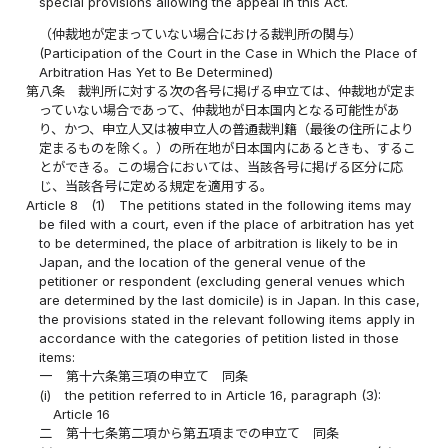
special provisions allowing the appeal in this Act.
（仲裁地が定まっていない場合における裁判所の関与）
(Participation of the Court in the Case in Which the Place of
Arbitration Has Yet to Be Determined)
第八条
裁判所に対する次の各号に掲げる申立ては、仲裁地が定ま
っていない場合であって、仲裁地が日本国内となる可能性があ
り、かつ、申立人又は被申立人の普通裁判籍（最後の住所により
定まるものを除く。）の所在地が日本国内にあるときも、するこ
とができる。この場合においては、当該各号に掲げる区分に応
じ、当該各号に定める規定を適用する。
Article 8
(1)
The petitions stated in the following items may
be filed with a court, even if the place of arbitration has yet
to be determined, the place of arbitration is likely to be in
Japan, and the location of the general venue of the
petitioner or respondent (excluding general venues which
are determined by the last domicile) is in Japan. In this case,
the provisions stated in the relevant following items apply in
accordance with the categories of petition listed in those
items:
一
第十六条第三項の申立て 同条
(i)
the petition referred to in Article 16, paragraph (3):
Article 16
二
第十七条第二項から第五項までの申立て 同条