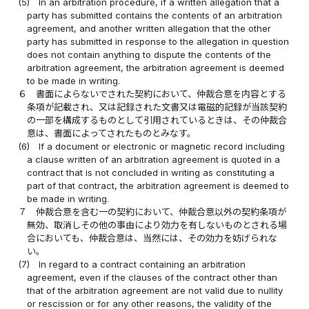
(5)
In an arbitration procedure, if a written allegation that a
party has submitted contains the contents of an arbitration
agreement, and another written allegation that the other
party has submitted in response to the allegation in question
does not contain anything to dispute the contents of the
arbitration agreement, the arbitration agreement is deemed
to be made in writing.
６
書面によらないでされた契約において、仲裁合意を内容とする
条項が記載され、又は記録された文書又は電磁的記録が当該契約
の一部を構成するものとして引用されているときは、その仲裁合
意は、書面によってされたものとみなす。
(6)
If a document or electronic or magnetic record including
a clause written of an arbitration agreement is quoted in a
contract that is not concluded in writing as constituting a
part of that contract, the arbitration agreement is deemed to
be made in writing.
７
仲裁合意を含む一の契約において、仲裁合意以外の契約条項が
無効、取消しその他の事由により効力を有しないものとされる場
合においても、仲裁合意は、当然には、その効力を妨げられな
い。
(7)
In regard to a contract containing an arbitration
agreement, even if the clauses of the contract other than
that of the arbitration agreement are not valid due to nullity
or rescission or for any other reasons, the validity of the