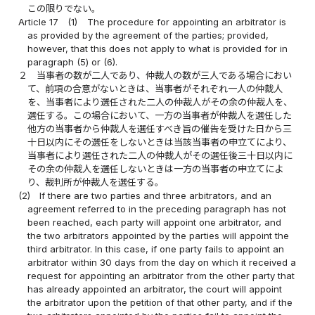
この限りでない。
Article 17
(1)
The procedure for appointing an arbitrator is
as provided by the agreement of the parties; provided,
however, that this does not apply to what is provided for in
paragraph (5) or (6).
２
当事者の数が二人であり、仲裁人の数が三人である場合におい
て、前項の合意がないときは、当事者がそれぞれ一人の仲裁人
を、当事者により選任された二人の仲裁人がその余の仲裁人を、
選任する。この場合において、一方の当事者が仲裁人を選任した
他方の当事者から仲裁人を選任すべき旨の催告を受けた日から三
十日以内にその選任をしないときは当該当事者の申立てにより、
当事者により選任された二人の仲裁人がその選任後三十日以内に
その余の仲裁人を選任しないときは一方の当事者の申立てによ
り、裁判所が仲裁人を選任する。
(2)
If there are two parties and three arbitrators, and an
agreement referred to in the preceding paragraph has not
been reached, each party will appoint one arbitrator, and
the two arbitrators appointed by the parties will appoint the
third arbitrator. In this case, if one party fails to appoint an
arbitrator within 30 days from the day on which it received a
request for appointing an arbitrator from the other party that
has already appointed an arbitrator, the court will appoint
the arbitrator upon the petition of that other party, and if the