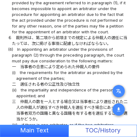
provided by the agreement referred to in paragraph (1), if it
becomes impossible to appoint an arbitrator under the
procedure for appointing an arbitrator due to the fact that
the act provided under the procedure is not performed or
for any other reason, one of the parties may file a petition
for the appointment of an arbitrator with the court.
６
裁判所は、第二項から前項までの規定による仲裁人の選任に当
たっては、次に掲げる事項に配慮しなければならない。
(6)
In appointing an arbitrator under the provisions of
paragraph (2) through the preceding paragraph, the court
must pay due consideration to the following matters:
一
当事者の合意により定められた仲裁人の要件
(i)
the requirements for the arbitrator as provided by the
agreement of the parties;
二
選任される者の公正性及び独立性
(ii)
the impartiality and independence of the person to be
translate
appointed; and
三
仲裁人の数を一人とする場合又は当事者により選任された二
人の仲裁人が選任すべき仲裁人を選任すべき場合にあっては、
download
当事者双方の国籍と異なる国籍を有する者を選任することが適
当かどうか。
(iii)
if there is one arbitrator, or if the two arbitrators
Main Text
TOC/History
appointed by the parties are to appoint an arbitrator,
whether it is appropriate or not to appoint a person whose