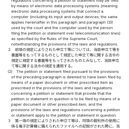
regulations concerning a petition or statement may be filed
by means of electronic data processing systems (meaning
electronic data processing systems that connect a
computer (including its input and output devices; the same
applies hereinafter in this paragraph and paragraph (3))
used by the court and the computer used by the person
filing the petition or statement over telecommunication lines)
as specified by the Rules of the Supreme Court,
notwithstanding the provisions of the laws and regulations.
２
前項の規定によりされた申立て等については、当該申立て等を
書面等をもってするものとして規定した申立て等に関する法令の
規定に規定する書面等をもってされたものとみなして、当該申立
て等に関する法令の規定を適用する。
(2)
The petition or statement filed pursuant to the provisions
of the preceding paragraph is deemed to have been filed by
means of a paper document or other prescribed item as
prescribed in the provisions of the laws and regulations
concerning a petition or statement that provide that the
petition or statement in question is to be filed by means of a
paper document or other prescribed item, and the
provisions of the laws and regulations concerning a petition
or statement apply to the petition or statement in question.
３
第一項の規定によりされた申立て等は、同項の裁判所の使用に
係る電子計算機に備えられたファイルへの記録がされた時に、当