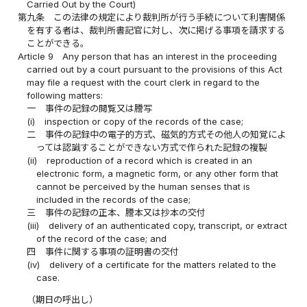
Carried Out by the Court)
第九条
この法律の規定により裁判所が行う手続について利害関係
を有する者は、裁判所書記官に対し、次に掲げる事項を請求する
ことができる。
Article 9
Any person that has an interest in the proceeding
carried out by a court pursuant to the provisions of this Act
may file a request with the court clerk in regard to the
following matters:
一
事件の記録の閲覧又は謄写
(i)
inspection or copy of the records of the case;
二
事件の記録中の電子的方式、磁気的方式その他人の知覚によ
っては認識することができない方式で作られた記録の複製
(ii)
reproduction of a record which is created in an
electronic form, a magnetic form, or any other form that
cannot be perceived by the human senses that is
included in the records of the case;
三
事件の記録の正本、謄本又は抄本の交付
(iii)
delivery of an authenticated copy, transcript, or extract
of the record of the case; and
四
事件に関する事項の証明書の交付
(iv)
delivery of a certificate for the matters related to the
case.
（期日の呼出し）