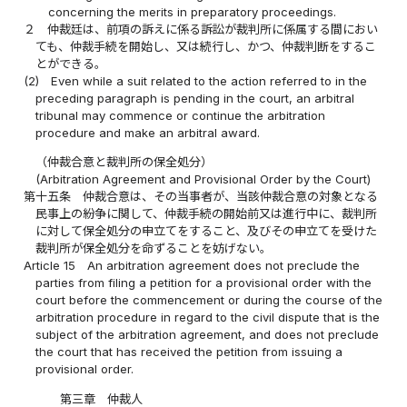
concerning the merits in preparatory proceedings.
２
仲裁廷は、前項の訴えに係る訴訟が裁判所に係属する間におい
ても、仲裁手続を開始し、又は続行し、かつ、仲裁判断をするこ
とができる。
(2)
Even while a suit related to the action referred to in the
preceding paragraph is pending in the court, an arbitral
tribunal may commence or continue the arbitration
procedure and make an arbitral award.
（仲裁合意と裁判所の保全処分）
(Arbitration Agreement and Provisional Order by the Court)
第十五条
仲裁合意は、その当事者が、当該仲裁合意の対象となる
民事上の紛争に関して、仲裁手続の開始前又は進行中に、裁判所
に対して保全処分の申立てをすること、及びその申立てを受けた
裁判所が保全処分を命ずることを妨げない。
Article 15
An arbitration agreement does not preclude the
parties from filing a petition for a provisional order with the
court before the commencement or during the course of the
arbitration procedure in regard to the civil dispute that is the
subject of the arbitration agreement, and does not preclude
the court that has received the petition from issuing a
provisional order.
第三章 仲裁人