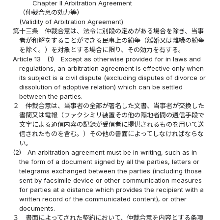
Chapter II Arbitration Agreement
（仲裁合意の効力等）
(Validity of Arbitration Agreement)
第十三条
仲裁合意は、法令に別段の定めがある場合を除き、当事
者が和解をすることができる民事上の紛争（離婚又は離縁の紛争
を除く。）を対象とする場合に限り、その効力を有する。
Article 13
(1)
Except as otherwise provided for in laws and
regulations, an arbitration agreement is effective only when
its subject is a civil dispute (excluding disputes of divorce or
dissolution of adoptive relation) which can be settled
between the parties.
２
仲裁合意は、当事者の全部が署名した文書、当事者が交換した
書簡又は電報（ファクシミリ装置その他の隔地者間の通信手段で
文字による通信内容の記録が受信者に提供されるものを用いて送
信されたものを含む。）その他の書面によってしなければならな
い。
(2)
An arbitration agreement must be in writing, such as in
the form of a document signed by all the parties, letters or
telegrams exchanged between the parties (including those
sent by facsimile device or other communication measures
for parties at a distance which provides the recipient with a
written record of the communicated content), or other
documents.
３
書面によってされた契約において、仲裁合意を内容とする条項