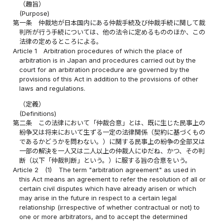
（趣旨）
(Purpose)
第一条
仲裁地が日本国内にある仲裁手続及び仲裁手続に関して裁
判所が行う手続については、他の法令に定めるもののほか、この
法律の定めるところによる。
Article 1
Arbitration procedures of which the place of
arbitration is in Japan and procedures carried out by the
court for an arbitration procedure are governed by the
provisions of this Act in addition to the provisions of other
laws and regulations.
（定義）
(Definitions)
第二条
この法律において「仲裁合意」とは、既に生じた民事上の
紛争又は将来において生ずる一定の法律関係（契約に基づくもの
であるかどうかを問わない。）に関する民事上の紛争の全部又は
一部の解決を一人又は二人以上の仲裁人にゆだね、かつ、その判
断（以下「仲裁判断」という。）に服する旨の合意をいう。
Article 2
(1)
The term "arbitration agreement" as used in
this Act means an agreement to refer the resolution of all or
certain civil disputes which have already arisen or which
may arise in the future in respect to a certain legal
relationship (irrespective of whether contractual or not) to
one or more arbitrators, and to accept the determined