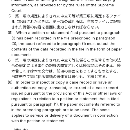
information, as provided for by the rules of the Supreme
Court.
５
第一項の規定によりされた申立て等が第三項に規定するファイ
ルに記録されたときは、第一項の裁判所は、当該ファイルに記録
された情報の内容を書面に出力しなければならない。
(5)
When a petition or statement filed pursuant to paragraph
(1) has been recorded in the file prescribed in paragraph
(3), the court referred to in paragraph (1) must output the
contents of the data recorded in the file in the form of paper
documents.
６
第一項の規定によりされた申立て等に係るこの法律その他の法
令の規定による事件の記録の閲覧若しくは謄写又はその正本、謄
本若しくは抄本の交付は、前項の書面をもってするものとする。
当該申立て等に係る書類の送達又は送付も、同様とする。
(6)
In order to inspect or copy a case record or have an
authenticated copy, transcript, or extract of a case record
issued pursuant to the provisions of this Act or other laws or
regulations in relation to a petition or statement that is filed
pursuant to paragraph (1), the paper documents referred to
in the preceding paragraph are to be used. The same
applies to service or delivery of a document in connection
with the petition or statement.