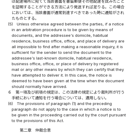
は配達場所に宛てて当該書面を書留郵便その他配達を試みたこと
を証明することができる方法により発送すれば足りる。この場合
においては、当該書面が通常到達すべきであった時に通知がされ
たものとする。
(5)
Unless otherwise agreed between the parties, if a notice
in an arbitration procedure is to be given by means of
documents, and the addressee's domicile, habitual
residence, business office, office, and place of delivery are
all impossible to find after making a reasonable inquiry, it is
sufficient for the sender to send the document to the
addressee's last-known domicile, habitual residence,
business office, office, or place of delivery by registered
mail or any other means by which they can certify that they
have attempted to deliver it. In this case, the notice is
deemed to have been given at the time when the document
should normally have arrived.
６
第一項及び前項の規定は、この法律の規定により裁判所が行う
手続において通知を行う場合については、適用しない。
(6)
The provisions of paragraph (1) and the preceding
paragraph do not apply to the case in which a notice is to
be given in the proceeding carried out by the court pursuant
to the provisions of this Act.
第二章 仲裁合意