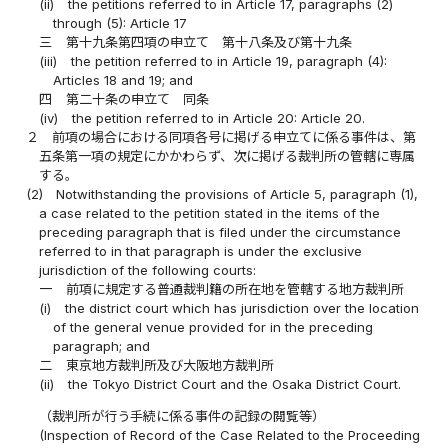
(ii)
the petitions referred to in Article 17, paragraphs (2)
through (5): Article 17
三
第十九条第四項の申立て 第十八条及び第十九条
(iii)
the petition referred to in Article 19, paragraph (4):
Articles 18 and 19; and
四
第二十条の申立て 同条
(iv)
the petition referred to in Article 20: Article 20.
２
前項の場合における同項各号に掲げる申立てに係る事件は、第
五条第一項の規定にかかわらず、次に掲げる裁判所の管轄に専属
する。
(2)
Notwithstanding the provisions of Article 5, paragraph (1),
a case related to the petition stated in the items of the
preceding paragraph that is filed under the circumstance
referred to in that paragraph is under the exclusive
jurisdiction of the following courts:
一
前項に規定する普通裁判籍の所在地を管轄する地方裁判所
(i)
the district court which has jurisdiction over the location
of the general venue provided for in the preceding
paragraph; and
二
東京地方裁判所及び大阪地方裁判所
(ii)
the Tokyo District Court and the Osaka District Court.
（裁判所が行う手続に係る事件の記録の閲覧等）
(Inspection of Record of the Case Related to the Proceeding