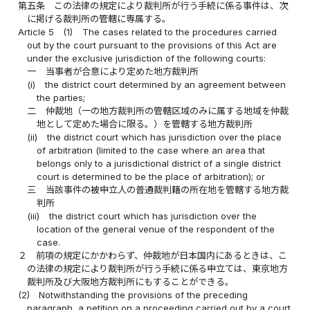
第五条
この法律の規定により裁判所が行う手続に係る事件は、次
に掲げる裁判所の管轄に専属する。
Article 5
(1)
The cases related to the procedures carried
out by the court pursuant to the provisions of this Act are
under the exclusive jurisdiction of the following courts:
一
当事者が合意により定めた地方裁判所
(i)
the district court determined by an agreement between
the parties;
二
仲裁地（一の地方裁判所の管轄区域のみに属する地域を仲裁
地として定めた場合に限る。）を管轄する地方裁判所
(ii)
the district court which has jurisdiction over the place
of arbitration (limited to the case where an area that
belongs only to a jurisdictional district of a single district
court is determined to be the place of arbitration); or
三
当該事件の被申立人の普通裁判籍の所在地を管轄する地方裁
判所
(iii)
the district court which has jurisdiction over the
location of the general venue of the respondent of the
case.
２
前項の規定にかかわらず、仲裁地が日本国内にあるときは、こ
の法律の規定により裁判所が行う手続に係る申立ては、東京地方
裁判所及び大阪地方裁判所にもすることができる。
(2)
Notwithstanding the provisions of the preceding
paragraph, a petition on a proceeding carried out by a court