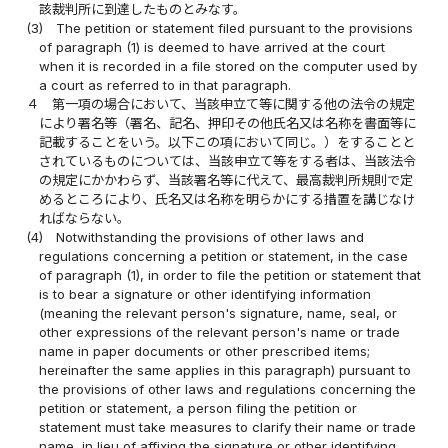
該裁判所に到達したものとみなす。
(3)
The petition or statement filed pursuant to the provisions
of paragraph (1) is deemed to have arrived at the court
when it is recorded in a file stored on the computer used by
a court as referred to in that paragraph.
４
第一項の場合において、当該申立て等に関する他の法令の規定
により署名等（署名、記名、押印その他氏名又は名称を書面等に
記載することをいう。以下この項において同じ。）をすることと
されているものについては、当該申立て等をする者は、当該法令
の規定にかかわらず、当該署名等に代えて、最高裁判所規則で定
めるところにより、氏名又は名称を明らかにする措置を講じなけ
ればならない。
(4)
Notwithstanding the provisions of other laws and
regulations concerning a petition or statement, in the case
of paragraph (1), in order to file the petition or statement that
is to bear a signature or other identifying information
(meaning the relevant person's signature, name, seal, or
other expressions of the relevant person's name or trade
name in paper documents or other prescribed items;
hereinafter the same applies in this paragraph) pursuant to
the provisions of other laws and regulations concerning the
petition or statement, a person filing the petition or
statement must take measures to clarify their name or trade
name, in lieu of affixing the signature or other identifying