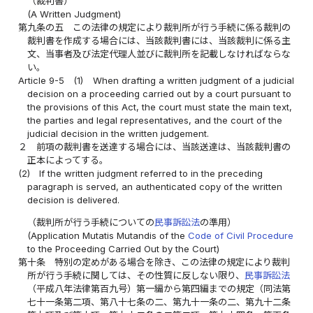
（裁判書）
(A Written Judgment)
第九条の五
この法律の規定により裁判所が行う手続に係る裁判の
裁判書を作成する場合には、当該裁判書には、当該裁判に係る主
文、当事者及び法定代理人並びに裁判所を記載しなければならな
い。
Article 9-5
(1)
When drafting a written judgment of a judicial
decision on a proceeding carried out by a court pursuant to
the provisions of this Act, the court must state the main text,
the parties and legal representatives, and the court of the
judicial decision in the written judgement.
２
前項の裁判書を送達する場合には、当該送達は、当該裁判書の
正本によってする。
(2)
If the written judgment referred to in the preceding
paragraph is served, an authenticated copy of the written
decision is delivered.
（裁判所が行う手続についての
民事訴訟法
の準用）
(Application Mutatis Mutandis of the
Code of Civil Procedure
to the Proceeding Carried Out by the Court)
第十条
特別の定めがある場合を除き、この法律の規定により裁判
所が行う手続に関しては、その性質に反しない限り、
民事訴訟法
（平成八年法律第百九号）第一編から第四編までの規定（同法第
七十一条第二項、第八十七条の二、第九十一条の二、第九十二条