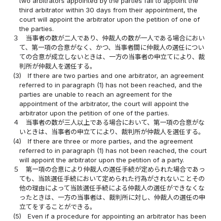
two arbitrators appointed by the parties fail to appoint the
third arbitrator within 30 days from their appointment, the
court will appoint the arbitrator upon the petition of one of
the parties.
３
当事者の数が二人であり、仲裁人の数が一人である場合におい
て、第一項の合意がなく、かつ、当事者間に仲裁人の選任につい
ての合意が成立しないときは、一方の当事者の申立てにより、裁
判所が仲裁人を選任する。
(3)
If there are two parties and one arbitrator, an agreement
referred to in paragraph (1) has not been reached, and the
parties are unable to reach an agreement for the
appointment of the arbitrator, the court will appoint the
arbitrator upon the petition of one of the parties.
４
当事者の数が三人以上である場合において、第一項の合意がな
いときは、当事者の申立てにより、裁判所が仲裁人を選任する。
(4)
If there are three or more parties, and the agreement
referred to in paragraph (1) has not been reached, the court
will appoint the arbitrator upon the petition of a party.
５
第一項の合意により仲裁人の選任手続が定められた場合であっ
ても、当該選任手続において定められた行為がされないことその
他の理由によって当該選任手続による仲裁人の選任ができなくな
ったときは、一方の当事者は、裁判所に対し、仲裁人の選任の申
立てをすることができる。
(5)
Even if a procedure for appointing an arbitrator has been