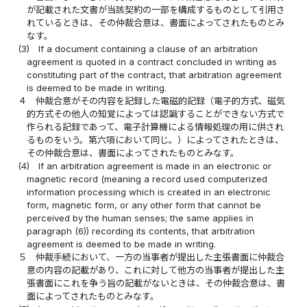
が記載された文書が当該契約の一部を構成するものとして引用さ
れているときは、その仲裁合意は、書面によってされたものとみ
なす。
(3)
If a document containing a clause of an arbitration
agreement is quoted in a contract concluded in writing as
constituting part of the contract, that arbitration agreement
is deemed to be made in writing.
４
仲裁合意がその内容を記録した電磁的記録（電子的方式、磁気
的方式その他人の知覚によっては認識することができない方式で
作られる記録であって、電子計算機による情報処理の用に供され
るものをいう。第六項において同じ。）によってされたときは、
その仲裁合意は、書面によってされたものとみなす。
(4)
If an arbitration agreement is made in an electronic or
magnetic record (meaning a record used computerized
information processing which is created in an electronic
form, magnetic form, or any other form that cannot be
perceived by the human senses; the same applies in
paragraph (6)) recording its contents, that arbitration
agreement is deemed to be made in writing.
５
仲裁手続において、一方の当事者が提出した主張書面に仲裁合
意の内容の記載があり、これに対して他方の当事者が提出した主
張書面にこれを争う旨の記載がないときは、その仲裁合意は、書
面によってされたものとみなす。