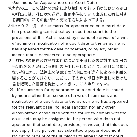
(Summons for Appearance on a Court Date)
第九条の二
この法律の規定により裁判所が行う手続における期日
の呼出しは、呼出状の送達、当該事件について出頭した者に対す
る期日の告知その他相当と認める方法によってする。
Article 9-2
(1)
A summons for appearance on a court date
in a proceeding carried out by a court pursuant to the
provisions of this Act is issued by means of service of a writ
of summons, notification of a court date to the person who
has appeared for the case concerned, or by any other
means that is considered to be appropriate.
２
呼出状の送達及び当該事件について出頭した者に対する期日の
告知以外の方法による期日の呼出しをしたときは、期日に出頭し
ない者に対し、法律上の制裁その他期日の不遵守による不利益を
帰することができない。ただし、その者が期日の呼出しを受けた
旨を記載した書面を提出したときは、この限りでない。
(2)
If a summons for appearance on a court date is issued
by means other than service of a writ of summons and
notification of a court date to the person who has appeared
for the relevant case, no legal sanction nor any other
disadvantage associated with the failure to comply with the
court date may be assigned to the person who does not
appear on that court date; provided, however, that this does
not apply if the person has submitted a paper document
indicating receipt of the summons to appear on that court