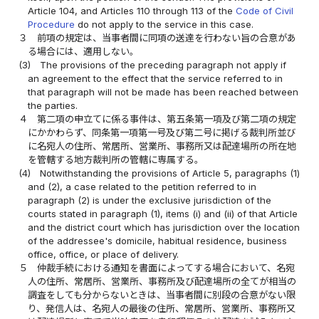
Article 104, and Articles 110 through 113 of the
Code of Civil
Procedure
do not apply to the service in this case.
３
前項の規定は、当事者間に同項の送達を行わない旨の合意があ
る場合には、適用しない。
(3)
The provisions of the preceding paragraph not apply if
an agreement to the effect that the service referred to in
that paragraph will not be made has been reached between
the parties.
４
第二項の申立てに係る事件は、第五条第一項及び第二項の規定
にかかわらず、同条第一項第一号及び第二号に掲げる裁判所並び
に名宛人の住所、常居所、営業所、事務所又は配達場所の所在地
を管轄する地方裁判所の管轄に専属する。
(4)
Notwithstanding the provisions of Article 5, paragraphs (1)
and (2), a case related to the petition referred to in
paragraph (2) is under the exclusive jurisdiction of the
courts stated in paragraph (1), items (i) and (ii) of that Article
and the district court which has jurisdiction over the location
of the addressee's domicile, habitual residence, business
office, office, or place of delivery.
５
仲裁手続における通知を書面によってする場合において、名宛
人の住所、常居所、営業所、事務所及び配達場所の全てが相当の
調査をしても分からないときは、当事者間に別段の合意がない限
り、発信人は、名宛人の最後の住所、常居所、営業所、事務所又