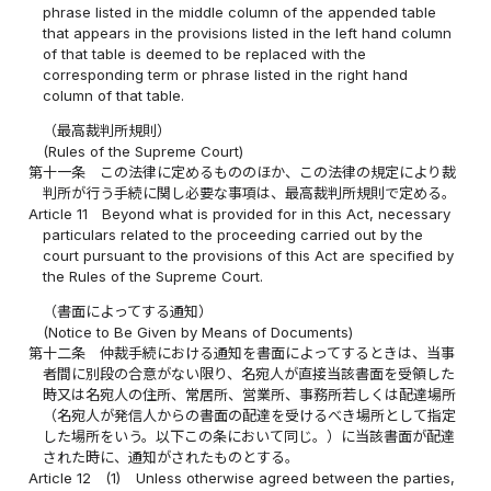
phrase listed in the middle column of the appended table
that appears in the provisions listed in the left hand column
of that table is deemed to be replaced with the
corresponding term or phrase listed in the right hand
column of that table.
（最高裁判所規則）
(Rules of the Supreme Court)
第十一条
この法律に定めるもののほか、この法律の規定により裁
判所が行う手続に関し必要な事項は、最高裁判所規則で定める。
Article 11
Beyond what is provided for in this Act, necessary
particulars related to the proceeding carried out by the
court pursuant to the provisions of this Act are specified by
the Rules of the Supreme Court.
（書面によってする通知）
(Notice to Be Given by Means of Documents)
第十二条
仲裁手続における通知を書面によってするときは、当事
者間に別段の合意がない限り、名宛人が直接当該書面を受領した
時又は名宛人の住所、常居所、営業所、事務所若しくは配達場所
（名宛人が発信人からの書面の配達を受けるべき場所として指定
した場所をいう。以下この条において同じ。）に当該書面が配達
された時に、通知がされたものとする。
Article 12
(1)
Unless otherwise agreed between the parties,