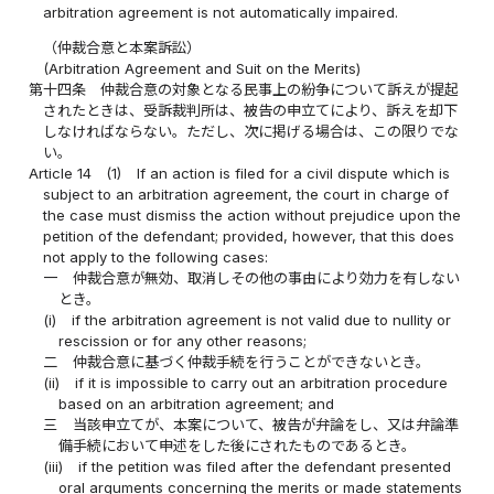
arbitration agreement is not automatically impaired.
（仲裁合意と本案訴訟）
(Arbitration Agreement and Suit on the Merits)
第十四条
仲裁合意の対象となる民事上の紛争について訴えが提起
されたときは、受訴裁判所は、被告の申立てにより、訴えを却下
しなければならない。ただし、次に掲げる場合は、この限りでな
い。
Article 14
(1)
If an action is filed for a civil dispute which is
subject to an arbitration agreement, the court in charge of
the case must dismiss the action without prejudice upon the
petition of the defendant; provided, however, that this does
not apply to the following cases:
一
仲裁合意が無効、取消しその他の事由により効力を有しない
とき。
(i)
if the arbitration agreement is not valid due to nullity or
rescission or for any other reasons;
二
仲裁合意に基づく仲裁手続を行うことができないとき。
(ii)
if it is impossible to carry out an arbitration procedure
based on an arbitration agreement; and
三
当該申立てが、本案について、被告が弁論をし、又は弁論準
備手続において申述をした後にされたものであるとき。
(iii)
if the petition was filed after the defendant presented
oral arguments concerning the merits or made statements