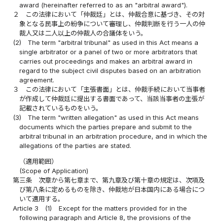
award (hereinafter referred to as an "arbitral award").
２
この法律において「仲裁廷」とは、仲裁合意に基づき、その対
象となる民事上の紛争について審理し、仲裁判断を行う一人の仲
裁人又は二人以上の仲裁人の合議体をいう。
(2)
The term "arbitral tribunal" as used in this Act means a
single arbitrator or a panel of two or more arbitrators that
carries out proceedings and makes an arbitral award in
regard to the subject civil disputes based on an arbitration
agreement.
３
この法律において「主張書面」とは、仲裁手続において当事者
が作成して仲裁廷に提出する書面であって、当該当事者の主張が
記載されているものをいう。
(3)
The term "written allegation" as used in this Act means
documents which the parties prepare and submit to the
arbitral tribunal in an arbitration procedure, and in which the
allegations of the parties are stated.
（適用範囲）
(Scope of Application)
第三条
次章から第七章まで、第九章及び第十章の規定は、次項及
び第八条に定めるものを除き、仲裁地が日本国内にある場合につ
いて適用する。
Article 3
(1)
Except for the matters provided for in the
following paragraph and Article 8, the provisions of the