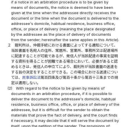
if a notice in an arbitration procedure is to be given by
means of documents, the notice is deemed to have been
given at the time when the addressee directly receives the
document or the time when the document is delivered to the
addressee's domicile, habitual residence, business office,
office, or place of delivery (meaning the place designated
by the addressee as the place of delivery of documents
from the sender; hereinafter the same applies in this Article).
２
裁判所は、仲裁手続における書面によってする通知について、
当該書面を名宛人の住所、常居所、営業所、事務所又は配達場所
に配達することが可能であるが、発信人が当該配達の事実を証明
する資料を得ることが困難である場合において、必要があると認
めるときは、発信人の申立てにより、裁判所が当該書面の送達を
する旨の決定をすることができる。この場合における送達につい
ては、
民事訴訟法
第百四条及び第百十条から第百十三条までの規
定は適用しない。
(2)
With regard to the notice to be given by means of
documents in an arbitration procedure, if it is possible to
deliver the document to the addressee's domicile, habitual
residence, business office, office, or place of delivery of the
addressee, but it is difficult for the sender to obtain the
materials that prove the fact of delivery, and the court finds
it necessary, it may decide that it will serve the document by
itself, upon the petition of the sender. The provisions of