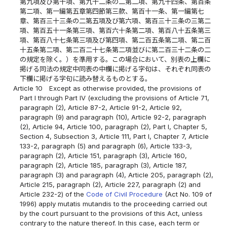
第九項及び第十項、第九十二条の二第二項、第九十四条、第百条
第二項、第一編第五章第四節第三款、第百十一条、第一編第七
章、第百三十三条の二第五項及び第六項、第百三十三条の三第二
項、第百五十一条第三項、第百六十条第二項、第百八十五条第三
項、第百八十七条第三項及び第四項、第二百五条第二項、第二百
十五条第二項、第二百二十七条第二項並びに第二百三十二条の二
の規定を除く。）を準用する。この場合において、別表の上欄に
掲げる同法の規定中同表の中欄に掲げる字句は、それぞれ同表の
下欄に掲げる字句に読み替えるものとする。
Article 10
Except as otherwise provided, the provisions of
Part I through Part IV (excluding the provisions of Article 71,
paragraph (2), Article 87-2, Article 91-2, Article 92,
paragraph (9) and paragraph (10), Article 92-2, paragraph
(2), Article 94, Article 100, paragraph (2), Part I, Chapter 5,
Section 4, Subsection 3, Article 111, Part I, Chapter 7, Article
133-2, paragraph (5) and paragraph (6), Article 133-3,
paragraph (2), Article 151, paragraph (3), Article 160,
paragraph (2), Article 185, paragraph (3), Article 187,
paragraph (3) and paragraph (4), Article 205, paragraph (2),
Article 215, paragraph (2), Article 227, paragraph (2) and
Article 232-2) of the
Code of Civil Procedure
(Act No. 109 of
1996) apply mutatis mutandis to the proceeding carried out
by the court pursuant to the provisions of this Act, unless
contrary to the nature thereof. In this case, each term or