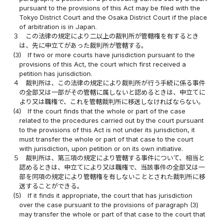
pursuant to the provisions of this Act may be filed with the
Tokyo District Court and the Osaka District Court if the place
of arbitration is in Japan.
３
この法律の規定により二以上の裁判所が管轄権を有するとき
は、先に申立てがあった裁判所が管轄する。
(3)
If two or more courts have jurisdiction pursuant to the
provisions of this Act, the court which first received a
petition has jurisdiction.
４
裁判所は、この法律の規定により裁判所が行う手続に係る事件
の全部又は一部がその管轄に属しないと認めるときは、申立てに
より又は職権で、これを管轄裁判所に移送しなければならない。
(4)
If the court finds that the whole or part of the case
related to the procedures carried out by the court pursuant
to the provisions of this Act is not under its jurisdiction, it
must transfer the whole or part of that case to the court
with jurisdiction, upon petition or on its own initiative.
５
裁判所は、第三項の規定により管轄する事件について、相当と
認めるときは、申立てにより又は職権で、当該事件の全部又は一
部を同項の規定により管轄権を有しないこととされた裁判所に移
送することができる。
(5)
If it finds it appropriate, the court that has jurisdiction
over the case pursuant to the provisions of paragraph (3)
may transfer the whole or part of that case to the court that