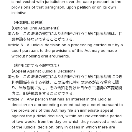
is not vested with jurisdiction over the case pursuant to the
provisions of that paragraph, upon petition or on its own
initiative.
（任意的口頭弁論）
(Optional Oral Arguments)
第六条
この法律の規定により裁判所が行う手続に係る裁判は、口
頭弁論を経ないですることができる。
Article 6
A judicial decision on a proceeding carried out by a
court pursuant to the provisions of this Act may be made
without holding oral arguments.
（裁判に対する不服申立て）
(Appeal Against Judicial Decision)
第七条
この法律の規定により裁判所が行う手続に係る裁判につき
利害関係を有する者は、この法律に特別の定めがある場合に限
り、当該裁判に対し、その告知を受けた日から二週間の不変期間
内に、即時抗告をすることができる。
Article 7
Any person that has an interest in the judicial
decision on a proceeding carried out by a court pursuant to
the provisions of this Act may file an immediate appeal
against the judicial decision, within an unextendable period
of two weeks from the day on which they received a notice
of the judicial decision, only in cases in which there are