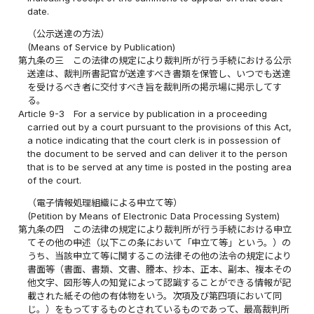
date.
（公示送達の方法）
(Means of Service by Publication)
第九条の三
この法律の規定により裁判所が行う手続における公示
送達は、裁判所書記官が送達すべき書類を保管し、いつでも送達
を受けるべき者に交付すべき旨を裁判所の掲示場に掲示してす
る。
Article 9-3
For a service by publication in a proceeding
carried out by a court pursuant to the provisions of this Act,
a notice indicating that the court clerk is in possession of
the document to be served and can deliver it to the person
that is to be served at any time is posted in the posting area
of the court.
（電子情報処理組織による申立て等）
(Petition by Means of Electronic Data Processing System)
第九条の四
この法律の規定により裁判所が行う手続における申立
てその他の申述（以下この条において「申立て等」という。）の
うち、当該申立て等に関するこの法律その他の法令の規定により
書面等（書面、書類、文書、謄本、抄本、正本、副本、複本その
他文字、図形等人の知覚によって認識することができる情報が記
載された紙その他の有体物をいう。次項及び第四項において同
じ。）をもってするものとされているものであって、最高裁判所