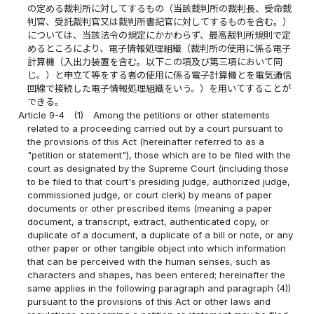
の定める裁判所に対してするもの（当該裁判所の裁判長、受命裁
判官、受託裁判官又は裁判所書記官に対してするものを含む。）
については、当該法令の規定にかかわらず、最高裁判所規則で定
めるところにより、電子情報処理組織（裁判所の使用に係る電子
計算機（入出力装置を含む。以下この項及び第三項において同
じ。）と申立て等をする者の使用に係る電子計算機とを電気通信
回線で接続した電子情報処理組織をいう。）を用いてすることが
できる。
Article 9-4
(1)
Among the petitions or other statements
related to a proceeding carried out by a court pursuant to
the provisions of this Act (hereinafter referred to as a
"petition or statement"), those which are to be filed with the
court as designated by the Supreme Court (including those
to be filed to that court's presiding judge, authorized judge,
commissioned judge, or court clerk) by means of paper
documents or other prescribed items (meaning a paper
document, a transcript, extract, authenticated copy, or
duplicate of a document, a duplicate of a bill or note, or any
other paper or other tangible object into which information
that can be perceived with the human senses, such as
characters and shapes, has been entered; hereinafter the
same applies in the following paragraph and paragraph (4))
pursuant to the provisions of this Act or other laws and