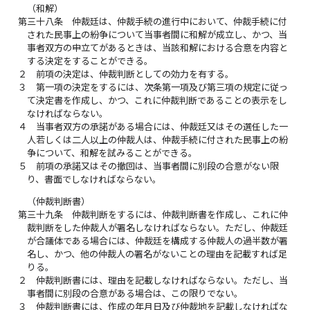
（和解）
第三十八条
仲裁廷は、仲裁手続の進行中において、仲裁手続に付
された民事上の紛争について当事者間に和解が成立し、かつ、当
事者双方の申立てがあるときは、当該和解における合意を内容と
する決定をすることができる。
２
前項の決定は、仲裁判断としての効力を有する。
３
第一項の決定をするには、次条第一項及び第三項の規定に従っ
て決定書を作成し、かつ、これに仲裁判断であることの表示をし
なければならない。
４
当事者双方の承諾がある場合には、仲裁廷又はその選任した一
人若しくは二人以上の仲裁人は、仲裁手続に付された民事上の紛
争について、和解を試みることができる。
５
前項の承諾又はその撤回は、当事者間に別段の合意がない限
り、書面でしなければならない。
（仲裁判断書）
第三十九条
仲裁判断をするには、仲裁判断書を作成し、これに仲
裁判断をした仲裁人が署名しなければならない。ただし、仲裁廷
が合議体である場合には、仲裁廷を構成する仲裁人の過半数が署
名し、かつ、他の仲裁人の署名がないことの理由を記載すれば足
りる。
２
仲裁判断書には、理由を記載しなければならない。ただし、当
事者間に別段の合意がある場合は、この限りでない。
３
仲裁判断書には、作成の年月日及び仲裁地を記載しなければな