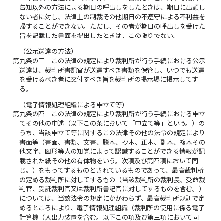
告知以外の方法による期日の呼出しをしたときは、期日に出頭し
ない者に対し、法律上の制裁その他期日の不遵守による不利益を
帰することができない。ただし、その者が期日の呼出しを受けた
旨を記載した書面を提出したときは、この限りでない。
（公示送達の方法）
第九条の三
この法律の規定により裁判所が行う手続における公示
送達は、裁判所書記官が送達すべき書類を保管し、いつでも送達
を受けるべき者に交付すべき旨を裁判所の掲示場に掲示してす
る。
（電子情報処理組織による申立て等）
第九条の四
この法律の規定により裁判所が行う手続における申立
てその他の申述（以下この条において「申立て等」という。）の
うち、当該申立て等に関するこの法律その他の法令の規定により
書面等（書面、書類、文書、謄本、抄本、正本、副本、複本その
他文字、図形等人の知覚によって認識することができる情報が記
載された紙その他の有体物をいう。次項及び第四項において同
じ。）をもってするものとされているものであって、最高裁判所
の定める裁判所に対してするもの（当該裁判所の裁判長、受命裁
判官、受託裁判官又は裁判所書記官に対してするものを含む。）
については、当該法令の規定にかかわらず、最高裁判所規則で定
めるところにより、電子情報処理組織（裁判所の使用に係る電子
計算機（入出力装置を含む。以下この項及び第三項において同