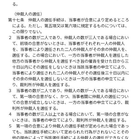
る。
（仲裁人の選任）
第十七条
仲裁人の選任手続は、当事者が合意により定めるところ
による。ただし、第五項又は第六項に規定するものについては、
この限りでない。
２
当事者の数が二人であり、仲裁人の数が三人である場合におい
て、前項の合意がないときは、当事者がそれぞれ一人の仲裁人
を、当事者により選任された二人の仲裁人がその余の仲裁人を、
選任する。この場合において、一方の当事者が仲裁人を選任した
他方の当事者から仲裁人を選任すべき旨の催告を受けた日から三
十日以内にその選任をしないときは当該当事者の申立てにより、
当事者により選任された二人の仲裁人がその選任後三十日以内に
その余の仲裁人を選任しないときは一方の当事者の申立てによ
り、裁判所が仲裁人を選任する。
３
当事者の数が二人であり、仲裁人の数が一人である場合におい
て、第一項の合意がなく、かつ、当事者間に仲裁人の選任につい
ての合意が成立しないときは、一方の当事者の申立てにより、裁
判所が仲裁人を選任する。
４
当事者の数が三人以上である場合において、第一項の合意がな
いときは、当事者の申立てにより、裁判所が仲裁人を選任する。
５
第一項の合意により仲裁人の選任手続が定められた場合であっ
ても、当該選任手続において定められた行為がされないことその
他の理由によって当該選任手続による仲裁人の選任ができなくな