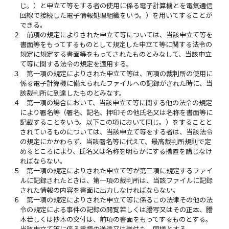
じ。）と申立て等をする者の使用に係る電子計算機とを電気通信
回線で接続した電子情報処理組織をいう。）を用いてすることが
できる。
２
前項の規定によりされた申立て等については、当該申立て等を
書面等をもってするものとして規定した申立て等に関する法令の
規定に規定する書面等をもってされたものとみなして、当該申立
て等に関する法令の規定を適用する。
３
第一項の規定によりされた申立て等は、同項の裁判所の使用に
係る電子計算機に備えられたファイルへの記録がされた時に、当
該裁判所に到達したものとみなす。
４
第一項の場合において、当該申立て等に関する他の法令の規定
により署名等（署名、記名、押印その他氏名又は名称を書面等に
記載することをいう。以下この項において同じ。）をすることと
されているものについては、当該申立て等をする者は、当該法令
の規定にかかわらず、当該署名等に代えて、最高裁判所規則で定
めるところにより、氏名又は名称を明らかにする措置を講じなけ
ればならない。
５
第一項の規定によりされた申立て等が第三項に規定するファイ
ルに記録されたときは、第一項の裁判所は、当該ファイルに記録
された情報の内容を書面に出力しなければならない。
６
第一項の規定によりされた申立て等に係るこの法律その他の法
令の規定による事件の記録の閲覧若しくは謄写又はその正本、謄
本若しくは抄本の交付は、前項の書面をもってするものとする。