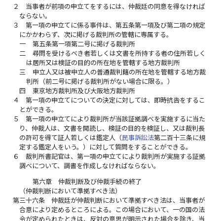
２
当事者が前項の申立てをするには、仲裁廷の同意を得なければ
ならない。
３
第一項の申立てに係る事件は、第五条第一項及び第二項の規定
にかかわらず、次に掲げる裁判所の管轄に専属する。
一
第五条第一項第二号に掲げる裁判所
二
尋問を受けるべき者若しくは文書を所持する者の住所若しく
は居所又は検証の目的の所在地を管轄する地方裁判所
三
申立人又は被申立人の普通裁判籍の所在地を管轄する地方裁
判所（前二号に掲げる裁判所がない場合に限る。）
四
東京地方裁判所及び大阪地方裁判所
４
第一項の申立てについての決定に対しては、即時抗告をするこ
とができる。
５
第一項の申立てにより裁判所が当該証拠調べを実施するに当た
り、仲裁人は、文書を閲読し、検証の目的を検証し、又は裁判長
の許可を得て証人若しくは鑑定人（
民事訴訟法
第二百十三条に規
定する鑑定人をいう。）に対して質問をすることができる。
６
裁判所書記官は、第一項の申立てにより裁判所が実施する証拠
調べについて、調書を作成しなければならない。
第六章 仲裁判断及び仲裁手続の終了
（仲裁判断において準拠すべき法）
第三十六条
仲裁廷が仲裁判断において準拠すべき法は、当事者が
合意により定めるところによる。この場合において、一の国の法
令が定められたときは、反対の意思が明示された場合を除き、当