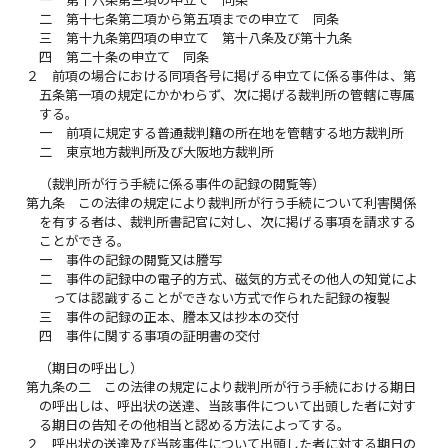
二
第十七条第二項から第五項までの申立て 同条
三
第十九条第四項の申立て 第十八条及び第十九条
四
第二十条の申立て 同条
２
前項の場合における同項各号に掲げる申立てに係る事件は、第
五条第一項の規定にかかわらず、次に掲げる裁判所の管轄に専属
する。
一
前項に規定する普通裁判籍の所在地を管轄する地方裁判所
二
東京地方裁判所及び大阪地方裁判所
（裁判所が行う手続に係る事件の記録の閲覧等）
第九条
この法律の規定により裁判所が行う手続について利害関係
を有する者は、裁判所書記官に対し、次に掲げる事項を請求する
ことができる。
一
事件の記録の閲覧又は謄写
二
事件の記録中の電子的方式、磁気的方式その他人の知覚によ
っては認識することができない方式で作られた記録の複製
三
事件の記録の正本、謄本又は抄本の交付
四
事件に関する事項の証明書の交付
（期日の呼出し）
第九条の二
この法律の規定により裁判所が行う手続における期日
の呼出しは、呼出状の送達、当該事件について出頭した者に対す
る期日の告知その他相当と認める方法によってする。
２
呼出状の送達及び当該事件について出頭した者に対する期日の