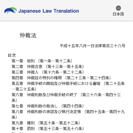
language
日本語
仲裁法
平成十五年八月一日法律第百三十八号
目次
第一章 総則 （第一条―第十二条）
第二章 仲裁合意 （第十三条―第十五条）
第三章 仲裁人 （第十六条―第二十二条）
第四章 仲裁廷の特別の権限 （第二十三条・第二十四条）
第五章 仲裁手続の開始及び仲裁手続における審理 （第二十五条
―第三十五条）
第六章 仲裁判断及び仲裁手続の終了 （第三十六条―第四十三
条）
第七章 仲裁判断の取消し （第四十四条）
第八章 仲裁判断の承認及び執行決定等 （第四十五条―第四十九
条）
第九章 雑則 （第五十条―第五十二条）
第十章 罰則 （第五十三条―第五十八条）