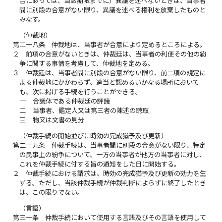
合にあっては、当該期限までに）異議を述べないときは、当事者
間に別段の合意がない限り、異議を述べる権利を放棄したものと
みなす。
（仲裁地）
第二十八条
仲裁地は、当事者が合意により定めるところによる。
２
前項の合意がないときは、仲裁廷は、当事者の利便その他の紛
争に関する事情を考慮して、仲裁地を定める。
３
仲裁廷は、当事者間に別段の合意がない限り、前二項の規定に
よる仲裁地にかかわらず、適当と認めるいかなる場所において
も、次に掲げる手続を行うことができる。
一
合議体である仲裁廷の評議
二
当事者、鑑定人又は第三者の陳述の聴取
三
物又は文書の見分
（仲裁手続の開始並びに時効の完成猶予及び更新）
第二十九条
仲裁手続は、当事者間に別段の合意がない限り、特定
の民事上の紛争について、一方の当事者が他方の当事者に対し、
これを仲裁手続に付する旨の通知をした日に開始する。
２
仲裁手続における請求は、時効の完成猶予及び更新の効力を生
ずる。ただし、当該仲裁手続が仲裁判断によらずに終了したとき
は、この限りでない。
（言語）
第三十条
仲裁手続において使用する言語及びその言語を使用して