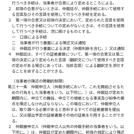
行うべき手続は、当事者が合意により定めるところによる。
２
前項の合意がないときは、仲裁廷が、仲裁手続において使用す
る言語及びその言語を使用して行うべき手続を定める。
３
第一項の合意又は前項の決定において、定められた言語を使用
して行うべき手続についての定めがないときは、その言語を使用
して行うべき手続は、次に掲げるものとする。
一
口頭による手続
二
当事者が行う書面による陳述又は通知
三
仲裁廷が行う書面による決定（仲裁判断を含む。）又は通知
４
仲裁廷は、すべての証拠書類について、第一項の合意又は第二
項の決定により定められた言語（翻訳文について使用すべき言語
の定めがある場合にあっては、当該言語）による翻訳文を添付す
ることを命ずることができる。
（当事者の陳述の時期的制限）
第三十一条
仲裁申立人（仲裁手続において、これを開始させるた
めの行為をした当事者をいう。以下同じ。）は、仲裁廷が定めた
期間内に、申立ての趣旨、申立ての根拠となる事実及び紛争の要
点を陳述しなければならない。この場合において、仲裁申立人
は、取り調べる必要があると思料するすべての証拠書類を提出
し、又は提出予定の証拠書類その他の証拠を引用することができ
る。
２
仲裁被申立人（仲裁申立人以外の仲裁手続の当事者をいう。以
下同じ。）は、仲裁廷が定めた期間内に、前項の規定により陳述