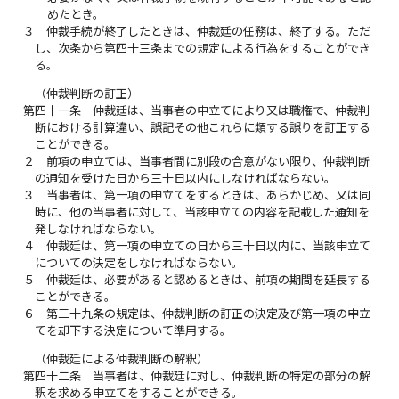
めたとき。
３
仲裁手続が終了したときは、仲裁廷の任務は、終了する。ただ
し、次条から第四十三条までの規定による行為をすることができ
る。
（仲裁判断の訂正）
第四十一条
仲裁廷は、当事者の申立てにより又は職権で、仲裁判
断における計算違い、誤記その他これらに類する誤りを訂正する
ことができる。
２
前項の申立ては、当事者間に別段の合意がない限り、仲裁判断
の通知を受けた日から三十日以内にしなければならない。
３
当事者は、第一項の申立てをするときは、あらかじめ、又は同
時に、他の当事者に対して、当該申立ての内容を記載した通知を
発しなければならない。
４
仲裁廷は、第一項の申立ての日から三十日以内に、当該申立て
についての決定をしなければならない。
５
仲裁廷は、必要があると認めるときは、前項の期間を延長する
ことができる。
６
第三十九条の規定は、仲裁判断の訂正の決定及び第一項の申立
てを却下する決定について準用する。
（仲裁廷による仲裁判断の解釈）
第四十二条
当事者は、仲裁廷に対し、仲裁判断の特定の部分の解
釈を求める申立てをすることができる。