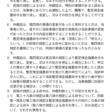
令を取り消し、変更し、又はその効力を停止することができる。
５
前項の規定によるほか、仲裁廷は、特別の事情があると認める
ときは、当事者にあらかじめ通知した上で、職権で、暫定保全措
置命令を取り消し、変更し、又はその効力を停止することができ
る。
６
仲裁廷は、第四項の事情の変更があったと思料するときは、当
事者に対し、速やかに当該事情の変更の有無及び当該事情の変更
があったときはその内容を開示することを命ずることができる。
７
暫定保全措置命令の申立てをした者（次項において「申立人」
という。）が前項の規定による命令に従わないときは、第四項の
規定の適用については、同項の事情の変更があったものとみな
す。
８
仲裁廷は、第四項又は第五項の規定により暫定保全措置命令を
取り消し、変更し、又はその効力を停止した場合において、申立
人の責めに帰すべき事由により暫定保全措置命令を発したと認め
るときは、暫定保全措置命令を受けた者の申立てにより、当該申
立人に対し、これにより当該暫定保全措置命令を受けた者が受け
た損害の賠償を命ずることができる。ただし、当事者間に別段の
合意がある場合は、この限りでない。
９
前項の規定による命令は、仲裁判断としての効力を有する。
１０
第三十九条の規定は第八項の規定による命令について、同条
第一項及び第三項の規定は暫定保全措置命令その他のこの条の規
定による命令（第八項の規定による命令を除く。）又は決定につ
いて、それぞれ準用する。