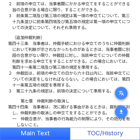
２
前項の申立ては、当事者間にかかる申立てをすることができる
旨の合意がある場合に限り、することができる。
３
前条第二項及び第三項の規定は第一項の申立てについて、第三
十九条並びに前条第四項及び第五項の規定は第一項の申立てにつ
いての決定について、それぞれ準用する。
（追加仲裁判断）
第四十三条
当事者は、仲裁手続における申立てのうちに仲裁判断
において判断が示されなかったものがあるときは、当事者間に別
段の合意がない限り、仲裁廷に対し、当該申立てについての仲裁
判断を求める申立てをすることができる。この場合においては、
第四十一条第二項及び第三項の規定を準用する。
２
仲裁廷は、前項の申立ての日から六十日以内に、当該申立てに
ついての決定をしなければならない。この場合においては、第四
十一条第五項の規定を準用する。
３
第三十九条の規定は、前項の決定について準用する。
translate
第七章 仲裁判断の取消し
第四十四条
当事者は、次に掲げる事由があるときは、裁判所に対
download
し、仲裁判断の取消しの申立てをすることができる。
一
仲裁合意が、当事者の行為能力の制限により、その効力を有
しないこと。
二
仲裁合意が、当事者が合意により仲裁合意に適用すべきもの
Main Text
TOC/History
として指定した法令（当該指定がないときは、日本の法令）に