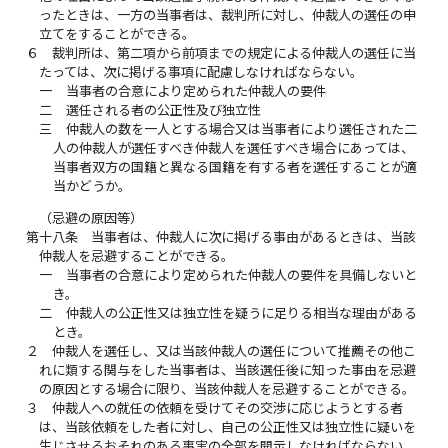
ったときは、一方の当事者は、裁判所に対し、仲裁人の選任の申
立てをすることができる。
６
裁判所は、第二項から前項までの規定による仲裁人の選任に当
たっては、次に掲げる事項に配慮しなければならない。
一
当事者の合意により定められた仲裁人の要件
二
選任される者の公正性及び独立性
三
仲裁人の数を一人とする場合又は当事者により選任された二
人の仲裁人が選任すべき仲裁人を選任すべき場合にあっては、
当事者双方の国籍と異なる国籍を有する者を選任することが適
当かどうか。
（忌避の原因等）
第十八条
当事者は、仲裁人に次に掲げる事由があるときは、当該
仲裁人を忌避することができる。
一
当事者の合意により定められた仲裁人の要件を具備しないと
き。
二
仲裁人の公正性又は独立性を疑うに足りる相当な理由がある
とき。
２
仲裁人を選任し、又は当該仲裁人の選任について推薦その他こ
れに類する関与をした当事者は、当該選任後に知った事由を忌避
の原因とする場合に限り、当該仲裁人を忌避することができる。
３
仲裁人への就任の依頼を受けてその交渉に応じようとする者
は、当該依頼をした者に対し、自己の公正性又は独立性に疑いを
生じさせるおそれのある事実の全部を開示しなければならない。