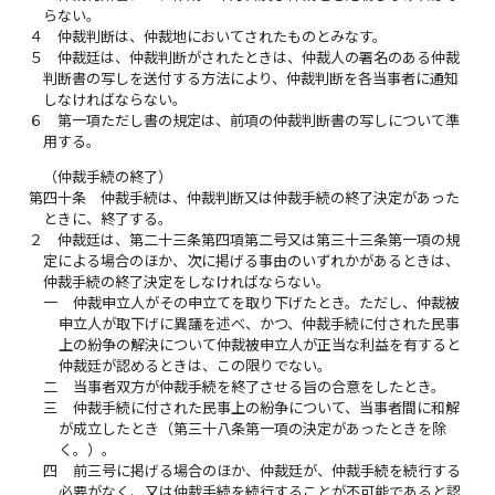
らない。
４
仲裁判断は、仲裁地においてされたものとみなす。
５
仲裁廷は、仲裁判断がされたときは、仲裁人の署名のある仲裁
判断書の写しを送付する方法により、仲裁判断を各当事者に通知
しなければならない。
６
第一項ただし書の規定は、前項の仲裁判断書の写しについて準
用する。
（仲裁手続の終了）
第四十条
仲裁手続は、仲裁判断又は仲裁手続の終了決定があった
ときに、終了する。
２
仲裁廷は、第二十三条第四項第二号又は第三十三条第一項の規
定による場合のほか、次に掲げる事由のいずれかがあるときは、
仲裁手続の終了決定をしなければならない。
一
仲裁申立人がその申立てを取り下げたとき。ただし、仲裁被
申立人が取下げに異議を述べ、かつ、仲裁手続に付された民事
上の紛争の解決について仲裁被申立人が正当な利益を有すると
仲裁廷が認めるときは、この限りでない。
二
当事者双方が仲裁手続を終了させる旨の合意をしたとき。
三
仲裁手続に付された民事上の紛争について、当事者間に和解
が成立したとき（第三十八条第一項の決定があったときを除
く。）。
四
前三号に掲げる場合のほか、仲裁廷が、仲裁手続を続行する
必要がなく、又は仲裁手続を続行することが不可能であると認