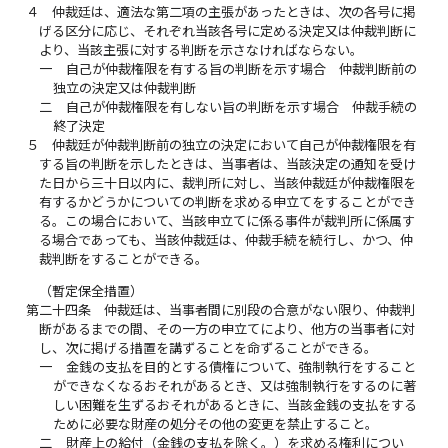
４
仲裁廷は、適法な第二項の主張があったときは、次の各号に掲
げる区分に応じ、それぞれ当該各号に定める決定又は仲裁判断に
より、当該主張に対する判断を示さなければならない。
一
自己が仲裁権限を有する旨の判断を示す場合 仲裁判断前の
独立の決定又は仲裁判断
二
自己が仲裁権限を有しない旨の判断を示す場合 仲裁手続の
終了決定
５
仲裁廷が仲裁判断前の独立の決定において自己が仲裁権限を有
する旨の判断を示したときは、当事者は、当該決定の通知を受け
た日から三十日以内に、裁判所に対し、当該仲裁廷が仲裁権限を
有するかどうかについての判断を求める申立てをすることができ
る。この場合において、当該申立てに係る事件が裁判所に係属す
る場合であっても、当該仲裁廷は、仲裁手続を続行し、かつ、仲
裁判断をすることができる。
（暫定保全措置）
第二十四条
仲裁廷は、当事者間に別段の合意がない限り、仲裁判
断があるまでの間、その一方の申立てにより、他方の当事者に対
し、次に掲げる措置を講ずることを命ずることができる。
一
金銭の支払を目的とする債権について、強制執行をすること
ができなくなるおそれがあるとき、又は強制執行をするのに著
しい困難を生ずるおそれがあるときに、当該金銭の支払をする
ために必要な財産の処分その他の変更を禁止すること。
二
財産上の給付（金銭の支払を除く。）を求める権利につい