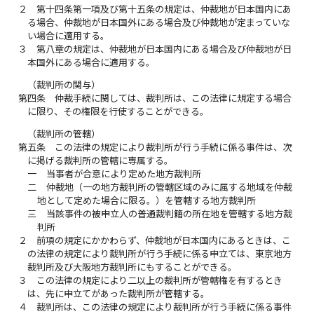
２
第十四条第一項及び第十五条の規定は、仲裁地が日本国内にあ
る場合、仲裁地が日本国外にある場合及び仲裁地が定まっていな
い場合に適用する。
３
第八章の規定は、仲裁地が日本国内にある場合及び仲裁地が日
本国外にある場合に適用する。
（裁判所の関与）
第四条
仲裁手続に関しては、裁判所は、この法律に規定する場合
に限り、その権限を行使することができる。
（裁判所の管轄）
第五条
この法律の規定により裁判所が行う手続に係る事件は、次
に掲げる裁判所の管轄に専属する。
一
当事者が合意により定めた地方裁判所
二
仲裁地（一の地方裁判所の管轄区域のみに属する地域を仲裁
地として定めた場合に限る。）を管轄する地方裁判所
三
当該事件の被申立人の普通裁判籍の所在地を管轄する地方裁
判所
２
前項の規定にかかわらず、仲裁地が日本国内にあるときは、こ
の法律の規定により裁判所が行う手続に係る申立ては、東京地方
裁判所及び大阪地方裁判所にもすることができる。
３
この法律の規定により二以上の裁判所が管轄権を有するとき
は、先に申立てがあった裁判所が管轄する。
４
裁判所は、この法律の規定により裁判所が行う手続に係る事件