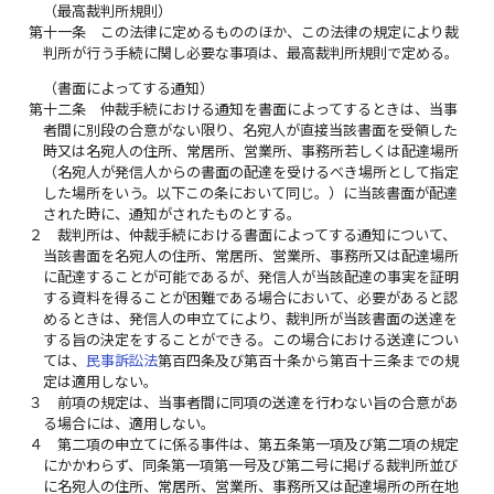
（最高裁判所規則）
第十一条
この法律に定めるもののほか、この法律の規定により裁
判所が行う手続に関し必要な事項は、最高裁判所規則で定める。
（書面によってする通知）
第十二条
仲裁手続における通知を書面によってするときは、当事
者間に別段の合意がない限り、名宛人が直接当該書面を受領した
時又は名宛人の住所、常居所、営業所、事務所若しくは配達場所
（名宛人が発信人からの書面の配達を受けるべき場所として指定
した場所をいう。以下この条において同じ。）に当該書面が配達
された時に、通知がされたものとする。
２
裁判所は、仲裁手続における書面によってする通知について、
当該書面を名宛人の住所、常居所、営業所、事務所又は配達場所
に配達することが可能であるが、発信人が当該配達の事実を証明
する資料を得ることが困難である場合において、必要があると認
めるときは、発信人の申立てにより、裁判所が当該書面の送達を
する旨の決定をすることができる。この場合における送達につい
ては、
民事訴訟法
第百四条及び第百十条から第百十三条までの規
定は適用しない。
３
前項の規定は、当事者間に同項の送達を行わない旨の合意があ
る場合には、適用しない。
４
第二項の申立てに係る事件は、第五条第一項及び第二項の規定
にかかわらず、同条第一項第一号及び第二号に掲げる裁判所並び
に名宛人の住所、常居所、営業所、事務所又は配達場所の所在地