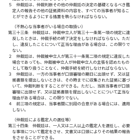
５
仲裁廷は、仲裁判断その他の仲裁廷の決定の基礎となるべき鑑
定人の報告その他の証拠資料の内容を、すべての当事者が知るこ
とができるようにする措置を執らなければならない。
（不熱心な当事者がいる場合の取扱い）
第三十三条
仲裁廷は、仲裁申立人が第三十一条第一項の規定に違
反したときは、仲裁手続の終了決定をしなければならない。ただ
し、違反したことについて正当な理由がある場合は、この限りで
ない。
２
仲裁廷は、仲裁被申立人が第三十一条第二項の規定に違反した
場合であっても、仲裁被申立人が仲裁申立人の主張を認めたもの
として取り扱うことなく、仲裁手続を続行しなければならない。
３
仲裁廷は、一方の当事者が口頭審理の期日に出頭せず、又は証
拠書類を提出しないときは、その時までに収集された証拠に基づ
いて、仲裁判断をすることができる。ただし、当該当事者が口頭
審理に出頭せず、又は証拠書類を提出しないことについて正当な
理由がある場合は、この限りでない。
４
前三項の規定は、当事者間に別段の合意がある場合には、適用
しない。
（仲裁廷による鑑定人の選任等）
第三十四条
仲裁廷は、一人又は二人以上の鑑定人を選任し、必要
な事項について鑑定をさせ、文書又は口頭によりその結果の報告
をさせることができる。