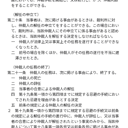
をすることができる。
（解任の申立て）
第二十条
当事者は、次に掲げる事由があるときは、裁判所に対
し、仲裁人の解任の申立てをすることができる。この場合におい
て、裁判所は、当該仲裁人にその申立てに係る事由があると認め
るときは、当該仲裁人を解任する決定をしなければならない。
一
仲裁人が法律上又は事実上その任務を遂行することができな
くなったとき。
二
前号の場合を除くほか、仲裁人がその任務の遂行を不当に遅
滞させたとき。
（仲裁人の任務の終了）
第二十一条
仲裁人の任務は、次に掲げる事由により、終了する。
一
仲裁人の死亡
二
仲裁人の辞任
三
当事者の合意による仲裁人の解任
四
第十九条第一項から第四項までに規定する忌避の手続におい
てされた忌避を理由があるとする決定
五
前条の規定による仲裁人の解任の決定
２
第十九条第一項から第四項までに規定する忌避の手続又は前条
の規定による解任の手続の進行中に、仲裁人が辞任し、又は当事
者の合意により仲裁人が解任されたという事実のみから、当該仲
裁人について第十八条第一項各号又は前条各号に掲げる事由があ