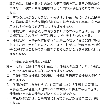
該定めは、抵触する内外の法令の適用関係を定めるその国の法令
ではなく、事案に直接適用されるその国の法令を定めたものとみ
なす。
２
前項の合意がないときは、仲裁廷は、仲裁手続に付された民事
上の紛争に最も密接な関係がある国の法令であって事案に直接適
用されるべきものを適用しなければならない。
３
仲裁廷は、当事者双方の明示された求めがあるときは、前二項
の規定にかかわらず、衡平と善により判断するものとする。
４
仲裁廷は、仲裁手続に付された民事上の紛争に係る契約がある
ときはこれに定められたところに従って判断し、当該民事上の紛
争に適用することができる慣習があるときはこれを考慮しなけれ
ばならない。
（合議体である仲裁廷の議事）
第三十七条
合議体である仲裁廷は、仲裁人の互選により、仲裁廷
の長である仲裁人を選任しなければならない。
２
合議体である仲裁廷の議事は、仲裁廷を構成する仲裁人の過半
数で決する。
３
前項の規定にかかわらず、仲裁手続における手続上の事項は、
当事者双方の合意又は他のすべての仲裁人の委任があるときは、
仲裁廷の長である仲裁人が決することができる。
４
前三項の規定は、当事者間に別段の合意がある場合には、適用
しない。