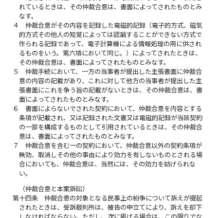
れているときは、その仲裁合意は、書面によってされたものとみ
なす。
４
仲裁合意がその内容を記録した電磁的記録（電子的方式、磁気
的方式その他人の知覚によっては認識することができない方式で
作られる記録であって、電子計算機による情報処理の用に供され
るものをいう。第六項において同じ。）によってされたときは、
その仲裁合意は、書面によってされたものとみなす。
５
仲裁手続において、一方の当事者が提出した主張書面に仲裁合
意の内容の記載があり、これに対して他方の当事者が提出した主
張書面にこれを争う旨の記載がないときは、その仲裁合意は、書
面によってされたものとみなす。
６
書面によらないでされた契約において、仲裁合意を内容とする
条項が記載され、又は記録された文書又は電磁的記録が当該契約
の一部を構成するものとして引用されているときは、その仲裁合
意は、書面によってされたものとみなす。
７
仲裁合意を含む一の契約において、仲裁合意以外の契約条項が
無効、取消しその他の事由により効力を有しないものとされる場
合においても、仲裁合意は、当然には、その効力を妨げられな
い。
（仲裁合意と本案訴訟）
第十四条
仲裁合意の対象となる民事上の紛争について訴えが提起
されたときは、受訴裁判所は、被告の申立てにより、訴えを却下
しなければならない。ただし、次に掲げる場合は、この限りでな