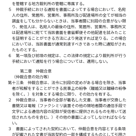
を管轄する地方裁判所の管轄に専属する。
５
仲裁手続における通知を書面によってする場合において、名宛
人の住所、常居所、営業所、事務所及び配達場所の全てが相当の
調査をしても分からないときは、当事者間に別段の合意がない限
り、発信人は、名宛人の最後の住所、常居所、営業所、事務所又
は配達場所に宛てて当該書面を書留郵便その他配達を試みたこと
を証明することができる方法により発送すれば足りる。この場合
においては、当該書面が通常到達すべきであった時に通知がされ
たものとする。
６
第一項及び前項の規定は、この法律の規定により裁判所が行う
手続において通知を行う場合については、適用しない。
第二章 仲裁合意
（仲裁合意の効力等）
第十三条
仲裁合意は、法令に別段の定めがある場合を除き、当事
者が和解をすることができる民事上の紛争（離婚又は離縁の紛争
を除く。）を対象とする場合に限り、その効力を有する。
２
仲裁合意は、当事者の全部が署名した文書、当事者が交換した
書簡又は電報（ファクシミリ装置その他の隔地者間の通信手段で
文字による通信内容の記録が受信者に提供されるものを用いて送
信されたものを含む。）その他の書面によってしなければならな
い。
３
書面によってされた契約において、仲裁合意を内容とする条項
が記載された文書が当該契約の一部を構成するものとして引用さ