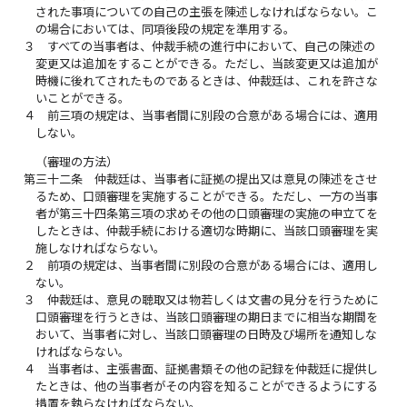
された事項についての自己の主張を陳述しなければならない。こ
の場合においては、同項後段の規定を準用する。
３
すべての当事者は、仲裁手続の進行中において、自己の陳述の
変更又は追加をすることができる。ただし、当該変更又は追加が
時機に後れてされたものであるときは、仲裁廷は、これを許さな
いことができる。
４
前三項の規定は、当事者間に別段の合意がある場合には、適用
しない。
（審理の方法）
第三十二条
仲裁廷は、当事者に証拠の提出又は意見の陳述をさせ
るため、口頭審理を実施することができる。ただし、一方の当事
者が第三十四条第三項の求めその他の口頭審理の実施の申立てを
したときは、仲裁手続における適切な時期に、当該口頭審理を実
施しなければならない。
２
前項の規定は、当事者間に別段の合意がある場合には、適用し
ない。
３
仲裁廷は、意見の聴取又は物若しくは文書の見分を行うために
口頭審理を行うときは、当該口頭審理の期日までに相当な期間を
おいて、当事者に対し、当該口頭審理の日時及び場所を通知しな
ければならない。
４
当事者は、主張書面、証拠書類その他の記録を仲裁廷に提供し
たときは、他の当事者がその内容を知ることができるようにする
措置を執らなければならない。