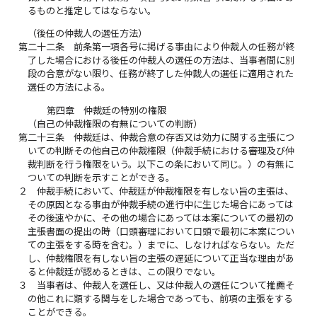
るものと推定してはならない。
（後任の仲裁人の選任方法）
第二十二条
前条第一項各号に掲げる事由により仲裁人の任務が終
了した場合における後任の仲裁人の選任の方法は、当事者間に別
段の合意がない限り、任務が終了した仲裁人の選任に適用された
選任の方法による。
第四章 仲裁廷の特別の権限
（自己の仲裁権限の有無についての判断）
第二十三条
仲裁廷は、仲裁合意の存否又は効力に関する主張につ
いての判断その他自己の仲裁権限（仲裁手続における審理及び仲
裁判断を行う権限をいう。以下この条において同じ。）の有無に
ついての判断を示すことができる。
２
仲裁手続において、仲裁廷が仲裁権限を有しない旨の主張は、
その原因となる事由が仲裁手続の進行中に生じた場合にあっては
その後速やかに、その他の場合にあっては本案についての最初の
主張書面の提出の時（口頭審理において口頭で最初に本案につい
ての主張をする時を含む。）までに、しなければならない。ただ
し、仲裁権限を有しない旨の主張の遅延について正当な理由があ
ると仲裁廷が認めるときは、この限りでない。
３
当事者は、仲裁人を選任し、又は仲裁人の選任について推薦そ
の他これに類する関与をした場合であっても、前項の主張をする
ことができる。