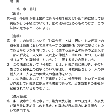
附 則
第一章 総則
（趣旨）
第一条
仲裁地が日本国内にある仲裁手続及び仲裁手続に関して裁
判所が行う手続については、他の法令に定めるもののほか、この
法律の定めるところによる。
（定義）
第二条
この法律において「仲裁合意」とは、既に生じた民事上の
紛争又は将来において生ずる一定の法律関係（契約に基づくもの
であるかどうかを問わない。）に関する民事上の紛争の全部又は
一部の解決を一人又は二人以上の仲裁人にゆだね、かつ、その判
断（以下「仲裁判断」という。）に服する旨の合意をいう。
２
この法律において「仲裁廷」とは、仲裁合意に基づき、その対
象となる民事上の紛争について審理し、仲裁判断を行う一人の仲
裁人又は二人以上の仲裁人の合議体をいう。
３
この法律において「主張書面」とは、仲裁手続において当事者
が作成して仲裁廷に提出する書面であって、当該当事者の主張が
記載されているものをいう。
（適用範囲）
第三条
次章から第七章まで、第九章及び第十章の規定は、次項及
び第八条に定めるものを除き、仲裁地が日本国内にある場合につ
いて適用する。