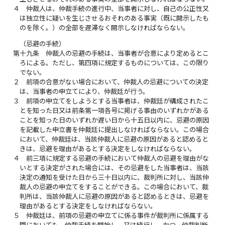
４
仲裁人は、仲裁手続の進行中、当事者に対し、自己の公正性又
は独立性に疑いを生じさせるおそれのある事実（既に開示したも
のを除く。）の全部を遅滞なく開示しなければならない。
（忌避の手続）
第十九条
仲裁人の忌避の手続は、当事者が合意により定めるとこ
ろによる。ただし、第四項に規定するものについては、この限り
でない。
２
前項の合意がない場合において、仲裁人の忌避についての決定
は、当事者の申立てにより、仲裁廷が行う。
３
前項の申立てをしようとする当事者は、仲裁廷が構成されたこ
とを知った日又は前条第一項各号に掲げる事由のいずれかがある
ことを知った日のいずれか遅い日から十五日以内に、忌避の原因
を記載した申立書を仲裁廷に提出しなければならない。この場合
において、仲裁廷は、当該仲裁人に忌避の原因があると認めると
きは、忌避を理由があるとする決定をしなければならない。
４
前三項に規定する忌避の手続において仲裁人の忌避を理由がな
いとする決定がされた場合には、その忌避をした当事者は、当該
決定の通知を受けた日から三十日以内に、裁判所に対し、当該仲
裁人の忌避の申立てをすることができる。この場合において、裁
判所は、当該仲裁人に忌避の原因があると認めるときは、忌避を
理由があるとする決定をしなければならない。
５
仲裁廷は、前項の忌避の申立てに係る事件が裁判所に係属する
間においても、仲裁手続を開始し、又は続行し、かつ、仲裁判断