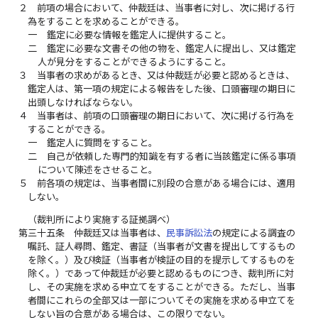
２
前項の場合において、仲裁廷は、当事者に対し、次に掲げる行
為をすることを求めることができる。
一
鑑定に必要な情報を鑑定人に提供すること。
二
鑑定に必要な文書その他の物を、鑑定人に提出し、又は鑑定
人が見分をすることができるようにすること。
３
当事者の求めがあるとき、又は仲裁廷が必要と認めるときは、
鑑定人は、第一項の規定による報告をした後、口頭審理の期日に
出頭しなければならない。
４
当事者は、前項の口頭審理の期日において、次に掲げる行為を
することができる。
一
鑑定人に質問をすること。
二
自己が依頼した専門的知識を有する者に当該鑑定に係る事項
について陳述をさせること。
５
前各項の規定は、当事者間に別段の合意がある場合には、適用
しない。
（裁判所により実施する証拠調べ）
第三十五条
仲裁廷又は当事者は、
民事訴訟法
の規定による調査の
嘱託、証人尋問、鑑定、書証（当事者が文書を提出してするもの
を除く。）及び検証（当事者が検証の目的を提示してするものを
除く。）であって仲裁廷が必要と認めるものにつき、裁判所に対
し、その実施を求める申立てをすることができる。ただし、当事
者間にこれらの全部又は一部についてその実施を求める申立てを
しない旨の合意がある場合は、この限りでない。