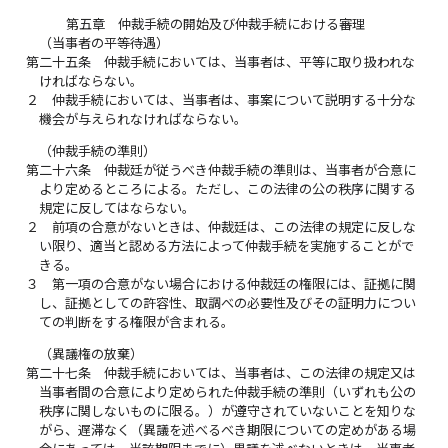
第五章 仲裁手続の開始及び仲裁手続における審理
（当事者の平等待遇）
第二十五条
仲裁手続においては、当事者は、平等に取り扱われな
ければならない。
２
仲裁手続においては、当事者は、事案について説明する十分な
機会が与えられなければならない。
（仲裁手続の準則）
第二十六条
仲裁廷が従うべき仲裁手続の準則は、当事者が合意に
より定めるところによる。ただし、この法律の公の秩序に関する
規定に反してはならない。
２
前項の合意がないときは、仲裁廷は、この法律の規定に反しな
い限り、適当と認める方法によって仲裁手続を実施することがで
きる。
３
第一項の合意がない場合における仲裁廷の権限には、証拠に関
し、証拠としての許容性、取調べの必要性及びその証明力につい
ての判断をする権限が含まれる。
（異議権の放棄）
第二十七条
仲裁手続においては、当事者は、この法律の規定又は
当事者間の合意により定められた仲裁手続の準則（いずれも公の
秩序に関しないものに限る。）が遵守されていないことを知りな
がら、遅滞なく（異議を述べるべき期限についての定めがある場