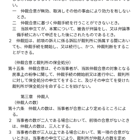
い。
一
仲裁合意が無効、取消しその他の事由により効力を有しない
とき。
二
仲裁合意に基づく仲裁手続を行うことができないとき。
三
当該申立てが、本案について、被告が弁論をし、又は弁論準
備手続において申述をした後にされたものであるとき。
２
仲裁廷は、前項の訴えに係る訴訟が裁判所に係属する間におい
ても、仲裁手続を開始し、又は続行し、かつ、仲裁判断をするこ
とができる。
（仲裁合意と裁判所の保全処分）
第十五条
仲裁合意は、その当事者が、当該仲裁合意の対象となる
民事上の紛争に関して、仲裁手続の開始前又は進行中に、裁判所
に対して保全処分の申立てをすること、及びその申立てを受けた
裁判所が保全処分を命ずることを妨げない。
第三章 仲裁人
（仲裁人の数）
第十六条
仲裁人の数は、当事者が合意により定めるところによ
る。
２
当事者の数が二人である場合において、前項の合意がないとき
は、仲裁人の数は、三人とする。
３
当事者の数が三人以上である場合において、第一項の合意がな
いときは、当事者の申立てにより、裁判所が仲裁人の数を定め