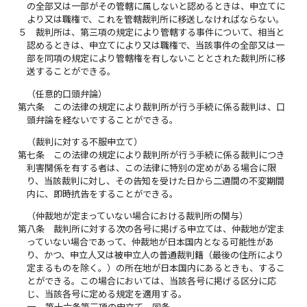
の全部又は一部がその管轄に属しないと認めるときは、申立てに
より又は職権で、これを管轄裁判所に移送しなければならない。
５
裁判所は、第三項の規定により管轄する事件について、相当と
認めるときは、申立てにより又は職権で、当該事件の全部又は一
部を同項の規定により管轄権を有しないこととされた裁判所に移
送することができる。
（任意的口頭弁論）
第六条
この法律の規定により裁判所が行う手続に係る裁判は、口
頭弁論を経ないですることができる。
（裁判に対する不服申立て）
第七条
この法律の規定により裁判所が行う手続に係る裁判につき
利害関係を有する者は、この法律に特別の定めがある場合に限
り、当該裁判に対し、その告知を受けた日から二週間の不変期間
内に、即時抗告をすることができる。
（仲裁地が定まっていない場合における裁判所の関与）
第八条
裁判所に対する次の各号に掲げる申立ては、仲裁地が定ま
っていない場合であって、仲裁地が日本国内となる可能性があ
り、かつ、申立人又は被申立人の普通裁判籍（最後の住所により
定まるものを除く。）の所在地が日本国内にあるときも、するこ
とができる。この場合においては、当該各号に掲げる区分に応
じ、当該各号に定める規定を適用する。
一
第十六条第三項の申立て 同条