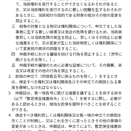
て、当該権利を実行することができなくなるおそれがあると
き、又は当該権利を実行するのに著しい困難を生ずるおそれが
あるときに、当該給付の目的である財産の処分その他の変更を
禁止すること。
三
紛争の対象となる物又は権利関係について、申立てをした当
事者に生ずる著しい損害又は急迫の危険を避けるため、当該損
害若しくは当該危険の発生を防止し、若しくはその防止に必要
な措置をとり、又は変更が生じた当該物若しくは権利関係につ
いて変更前の原状の回復をすること。
四
仲裁手続における審理を妨げる行為を禁止すること（次号に
掲げるものを除く。）。
五
仲裁手続の審理のために必要な証拠について、その廃棄、消
去又は改変その他の行為を禁止すること。
２
前項の申立て（同項第五号に係るものを除く。）をするとき
は、保全すべき権利又は権利関係及びその申立ての原因となる事
実を疎明しなければならない。
３
仲裁廷は、第一項各号に掲げる措置を講ずることを命ずる命令
（以下「暫定保全措置命令」という。）を発するに際し、必要が
あると認めるときは、相当な担保を提供すべきことを命ずること
ができる。
４
保全すべき権利若しくは権利関係又は第一項の申立ての原因を
欠くことが判明し、又はこれを欠くに至ったときその他の事情の
変更があったときは、仲裁廷は、申立てにより、暫定保全措置命