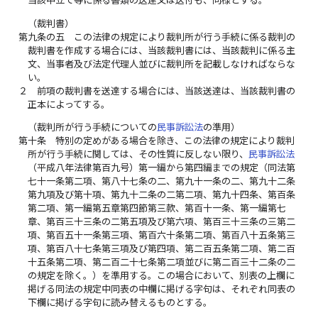
当該申立て等に係る書類の送達又は送付も、同様とする。
（裁判書）
第九条の五
この法律の規定により裁判所が行う手続に係る裁判の
裁判書を作成する場合には、当該裁判書には、当該裁判に係る主
文、当事者及び法定代理人並びに裁判所を記載しなければならな
い。
２
前項の裁判書を送達する場合には、当該送達は、当該裁判書の
正本によってする。
（裁判所が行う手続についての
民事訴訟法
の準用）
第十条
特別の定めがある場合を除き、この法律の規定により裁判
所が行う手続に関しては、その性質に反しない限り、
民事訴訟法
（平成八年法律第百九号）第一編から第四編までの規定（同法第
七十一条第二項、第八十七条の二、第九十一条の二、第九十二条
第九項及び第十項、第九十二条の二第二項、第九十四条、第百条
第二項、第一編第五章第四節第三款、第百十一条、第一編第七
章、第百三十三条の二第五項及び第六項、第百三十三条の三第二
項、第百五十一条第三項、第百六十条第二項、第百八十五条第三
項、第百八十七条第三項及び第四項、第二百五条第二項、第二百
十五条第二項、第二百二十七条第二項並びに第二百三十二条の二
の規定を除く。）を準用する。この場合において、別表の上欄に
掲げる同法の規定中同表の中欄に掲げる字句は、それぞれ同表の
下欄に掲げる字句に読み替えるものとする。