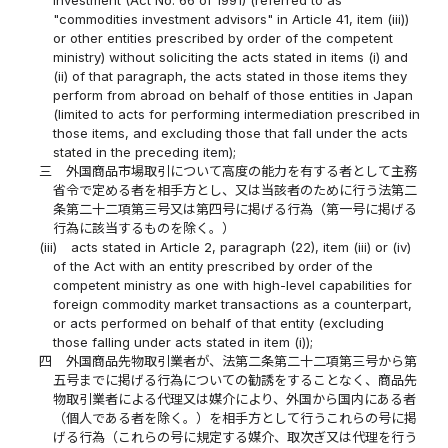
Investment (Act No. 66 of 1991) (referred to as
"commodities investment advisors" in Article 41, item (iii))
or other entities prescribed by order of the competent
ministry) without soliciting the acts stated in items (i) and
(ii) of that paragraph, the acts stated in those items they
perform from abroad on behalf of those entities in Japan
(limited to acts for performing intermediation prescribed in
those items, and excluding those that fall under the acts
stated in the preceding item);
三
外国商品市場取引について高度の能力を有する者として主務
省令で定める者を相手方とし、又は当該者のために行う法第二
条第二十二項第三号又は第四号に掲げる行為（第一号に掲げる
行為に該当するものを除く。）
(iii)
acts stated in Article 2, paragraph (22), item (iii) or (iv)
of the Act with an entity prescribed by order of the
competent ministry as one with high-level capabilities for
foreign commodity market transactions as a counterpart,
or acts performed on behalf of that entity (excluding
those falling under acts stated in item (i));
四
外国商品先物取引業者が、法第二条第二十二項第三号から第
五号までに掲げる行為についての勧誘をすることなく、商品先
物取引業者による代理又は媒介により、外国から国内にある者
（個人である者を除く。）を相手方として行うこれらの号に掲
げる行為（これらの号に規定する媒介、取次ぎ又は代理を行う