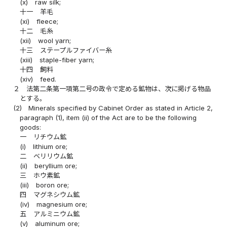
(x)
raw silk;
十一
羊毛
(xi)
fleece;
十二
毛糸
(xii)
wool yarn;
十三
ステープルファイバー糸
(xiii)
staple-fiber yarn;
十四
飼料
(xiv)
feed.
２
法第二条第一項第二号の政令で定める鉱物は、次に掲げる物品
とする。
(2)
Minerals specified by Cabinet Order as stated in Article 2,
paragraph (1), item (ii) of the Act are to be the following
goods:
一
リチウム鉱
(i)
lithium ore;
二
ベリリウム鉱
(ii)
beryllium ore;
三
ホウ素鉱
(iii)
boron ore;
四
マグネシウム鉱
(iv)
magnesium ore;
五
アルミニウム鉱
(v)
aluminum ore;