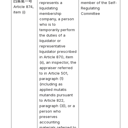
四条第一号
represents a
member of the Self-
Article 874,
liquidating
Regulating
item (i)
membership
Committee
company, a person
who is to
temporarily perform
the duties of a
liquidator or
representative
liquidator prescribed
in Article 870, item
(ii), an inspector, the
appraiser referred
to in Article 501,
paragraph (1)
(including as
applied mutatis
mutandis pursuant
to Article 822,
paragraph (3)), or a
person who
preserves
accounting
materials referred to