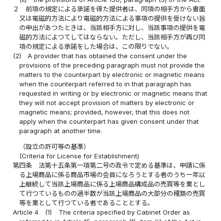
２
前項の規定による承諾を得た提供者は、同項の相手方から書面
又は電磁的方法により電磁的方法による事項の提供を受けない旨
の申出があつたときは、当該相手方に対し、当該事項の提供を電
磁的方法によつてしてはならない。ただし、当該相手方が再び同
項の規定による承諾をした場合は、この限りでない。
(2)
A provider that has obtained the consent under the
provisions of the preceding paragraph must not provide the
matters to the counterpart by electronic or magnetic means
when the counterpart referred to in that paragraph has
requested in writing or by electronic or magnetic means that
they will not accept provision of matters by electronic or
magnetic means; provided, however, that this does not
apply when the counterpart has given consent under that
paragraph at another time.
（設立の許可等の基準）
(Criteria for License for Establishment)
第四条
法第十五条第一項第二号の政令で定める基準は、申請に係
る上場商品に係る商品市場の会員になろうとする者のうち一年以
上継続して当該上場商品に係る上場商品構成品の売買等を業とし
て行つているものの過半数が当該上場商品の大部分の種類の売買
等を業として行つている者であることとする。
Article 4
(1)
The criteria specified by Cabinet Order as