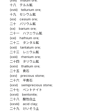
(xvii)
indium ore;
十八
テルル鉱
(xviii)
tellurium ore;
十九
セシウム鉱
(xix)
cesium ore;
二十
バリウム鉱
(xx)
barium ore;
二十一
ハフニウム鉱
(xxi)
hafnium ore;
二十二
タンタル鉱
(xxii)
tantalum ore;
二十三
レニウム鉱
(xxiii)
rhenium ore;
二十四
タリウム鉱
(xxiv)
thallium ore;
二十五
貴石
(xxv)
precious stone;
二十六
半貴石
(xxvi)
semiprecious stone;
二十七
ベントナイト
(xxvii)
bentonite;
二十八
酸性白土
(xxviii)
acid clay;
二十九
けいそう土