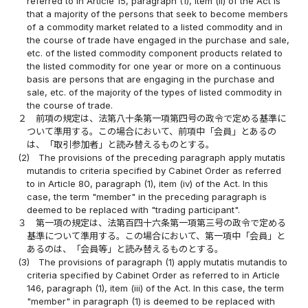
referred to in Article 15, paragraph (1), item (ii) of the Act is
that a majority of the persons that seek to become members
of a commodity market related to a listed commodity and in
the course of trade have engaged in the purchase and sale,
etc. of the listed commodity component products related to
the listed commodity for one year or more on a continuous
basis are persons that are engaging in the purchase and
sale, etc. of the majority of the types of listed commodity in
the course of trade.
２
前項の規定は、法第八十条第一項第四号の政令で定める基準に
ついて準用する。この場合において、前項中「会員」とあるの
は、「取引参加者」と読み替えるものとする。
(2)
The provisions of the preceding paragraph apply mutatis
mutandis to criteria specified by Cabinet Order as referred
to in Article 80, paragraph (1), item (iv) of the Act. In this
case, the term "member" in the preceding paragraph is
deemed to be replaced with "trading participant".
３
第一項の規定は、法第百四十六条第一項第三号の政令で定める
基準について準用する。この場合において、第一項中「会員」と
あるのは、「会員等」と読み替えるものとする。
(3)
The provisions of paragraph (1) apply mutatis mutandis to
criteria specified by Cabinet Order as referred to in Article
146, paragraph (1), item (iii) of the Act. In this case, the term
"member" in paragraph (1) is deemed to be replaced with