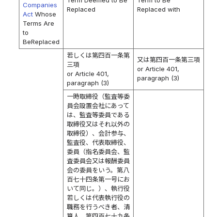
Term Deemed to Be
Term to Be
Companies
Replaced
Replaced with
Act
Whose
Terms Are
to
BeReplaced
若しくは第四百一条第
又は第四百一条第三項
三項
or Article 401,
or Article 401,
paragraph (3)
paragraph (3)
一時取締役（監査等委
員会設置会社にあって
は、監査等委員である
取締役又はそれ以外の
取締役）、会計参与、
監査役、代表取締役、
委員（指名委員会、監
査委員会又は報酬委員
会の委員をいう。第八
百七十四条第一号にお
いて同じ。）、執行役
若しくは代表執行役の
職務を行うべき者、清
算人、第四百七十九条