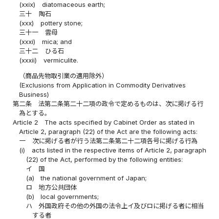
(xxix)
diatomaceous earth;
三十
陶石
(xxx)
pottery stone;
三十一
雲母
(xxxi)
mica; and
三十二
ひる石
(xxxii)
vermiculite.
（商品先物取引業の適用除外）
(Exclusions from Application in Commodity Derivatives
Business)
第二条
法第二条第二十二項の政令で定めるものは、次に掲げる行
為とする。
Article 2
The acts specified by Cabinet Order as stated in
Article 2, paragraph (22) of the Act are the following acts:
一
次に掲げる者が行う法第二条第二十二項各号に掲げる行為
(i)
acts listed in the respective items of Article 2, paragraph
(22) of the Act, performed by the following entities:
イ
国
(a)
the national government of Japan;
ロ
地方公共団体
(b)
local governments;
ハ
外国政府その他の外国の法令上イ及びロに掲げる者に相当
する者