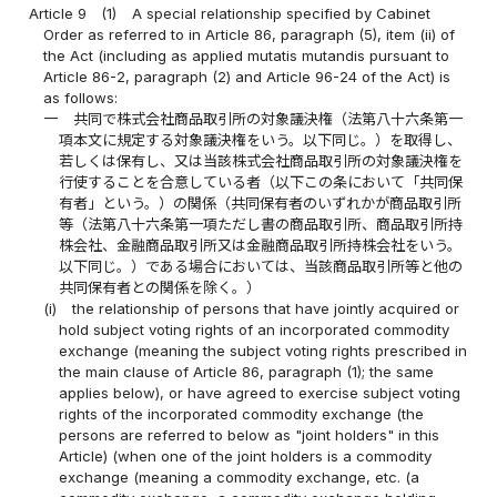
Article 9
(1)
A special relationship specified by Cabinet
Order as referred to in Article 86, paragraph (5), item (ii) of
the Act (including as applied mutatis mutandis pursuant to
Article 86-2, paragraph (2) and Article 96-24 of the Act) is
as follows:
一
共同で株式会社商品取引所の対象議決権（法第八十六条第一
項本文に規定する対象議決権をいう。以下同じ。）を取得し、
若しくは保有し、又は当該株式会社商品取引所の対象議決権を
行使することを合意している者（以下この条において「共同保
有者」という。）の関係（共同保有者のいずれかが商品取引所
等（法第八十六条第一項ただし書の商品取引所、商品取引所持
株会社、金融商品取引所又は金融商品取引所持株会社をいう。
以下同じ。）である場合においては、当該商品取引所等と他の
共同保有者との関係を除く。）
(i)
the relationship of persons that have jointly acquired or
hold subject voting rights of an incorporated commodity
exchange (meaning the subject voting rights prescribed in
the main clause of Article 86, paragraph (1); the same
applies below), or have agreed to exercise subject voting
rights of the incorporated commodity exchange (the
persons are referred to below as "joint holders" in this
Article) (when one of the joint holders is a commodity
exchange (meaning a commodity exchange, etc. (a