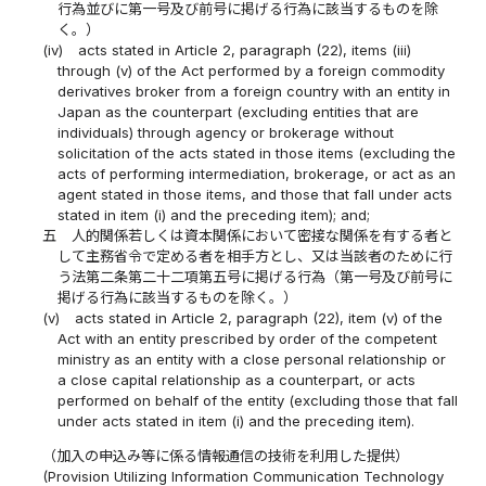
行為並びに第一号及び前号に掲げる行為に該当するものを除
く。）
(iv)
acts stated in Article 2, paragraph (22), items (iii)
through (v) of the Act performed by a foreign commodity
derivatives broker from a foreign country with an entity in
Japan as the counterpart (excluding entities that are
individuals) through agency or brokerage without
solicitation of the acts stated in those items (excluding the
acts of performing intermediation, brokerage, or act as an
agent stated in those items, and those that fall under acts
stated in item (i) and the preceding item); and;
五
人的関係若しくは資本関係において密接な関係を有する者と
して主務省令で定める者を相手方とし、又は当該者のために行
う法第二条第二十二項第五号に掲げる行為（第一号及び前号に
掲げる行為に該当するものを除く。）
(v)
acts stated in Article 2, paragraph (22), item (v) of the
Act with an entity prescribed by order of the competent
ministry as an entity with a close personal relationship or
a close capital relationship as a counterpart, or acts
performed on behalf of the entity (excluding those that fall
under acts stated in item (i) and the preceding item).
（加入の申込み等に係る情報通信の技術を利用した提供）
(Provision Utilizing Information Communication Technology