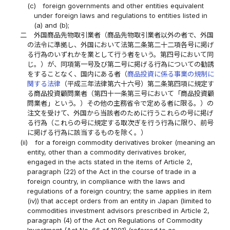
(c)
foreign governments and other entities equivalent
under foreign laws and regulations to entities listed in
(a) and (b);
二
外国商品先物取引業者（商品先物取引業者以外の者で、外国
の法令に準拠し、外国において法第二条第二十二項各号に掲げ
る行為のいずれかを業として行う者をいう。第四号において同
じ。）が、同項第一号及び第二号に掲げる行為についての勧誘
をすることなく、国内にある者（
商品投資に係る事業の規制に
関する法律
（平成三年法律第六十六号）第二条第四項に規定す
る商品投資顧問業者（第四十一条第三号において「商品投資顧
問業者」という。）その他の主務省令で定める者に限る。）の
注文を受けて、外国から当該者のために行うこれらの号に掲げ
る行為（これらの号に規定する取次ぎを行う行為に限り、前号
に掲げる行為に該当するものを除く。）
(ii)
for a foreign commodity derivatives broker (meaning an
entity, other than a commodity derivatives broker,
engaged in the acts stated in the items of Article 2,
paragraph (22) of the Act in the course of trade in a
foreign country, in compliance with the laws and
regulations of a foreign country; the same applies in item
(iv)) that accept orders from an entity in Japan (limited to
commodities investment advisors prescribed in Article 2,
paragraph (4) of the Act on Regulations of Commodity