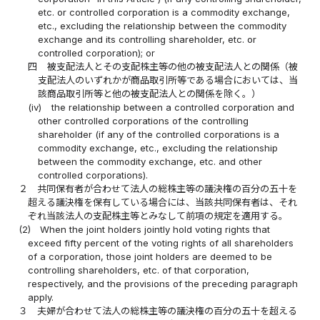
etc. or controlled corporation is a commodity exchange,
etc., excluding the relationship between the commodity
exchange and its controlling shareholder, etc. or
controlled corporation); or
四
被支配法人とその支配株主等の他の被支配法人との関係（被
支配法人のいずれかが商品取引所等である場合においては、当
該商品取引所等と他の被支配法人との関係を除く。）
(iv)
the relationship between a controlled corporation and
other controlled corporations of the controlling
shareholder (if any of the controlled corporations is a
commodity exchange, etc., excluding the relationship
between the commodity exchange, etc. and other
controlled corporations).
２
共同保有者が合わせて法人の総株主等の議決権の百分の五十を
超える議決権を保有している場合には、当該共同保有者は、それ
ぞれ当該法人の支配株主等とみなして前項の規定を適用する。
(2)
When the joint holders jointly hold voting rights that
exceed fifty percent of the voting rights of all shareholders
of a corporation, those joint holders are deemed to be
controlling shareholders, etc. of that corporation,
respectively, and the provisions of the preceding paragraph
apply.
３
夫婦が合わせて法人の総株主等の議決権の百分の五十を超える