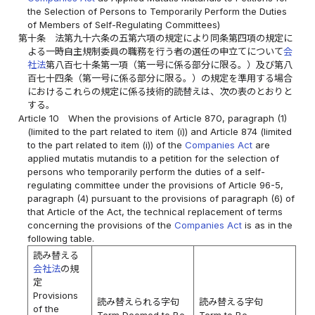
the Selection of Persons to Temporarily Perform the Duties
of Members of Self-Regulating Committees)
第十条
法第九十六条の五第六項の規定により同条第四項の規定に
よる一時自主規制委員の職務を行う者の選任の申立てについて
会
社法
第八百七十条第一項（第一号に係る部分に限る。）及び第八
百七十四条（第一号に係る部分に限る。）の規定を準用する場合
におけるこれらの規定に係る技術的読替えは、次の表のとおりと
する。
Article 10
When the provisions of Article 870, paragraph (1)
(limited to the part related to item (i)) and Article 874 (limited
to the part related to item (i)) of the
Companies Act
are
applied mutatis mutandis to a petition for the selection of
persons who temporarily perform the duties of a self-
regulating committee under the provisions of Article 96-5,
paragraph (4) pursuant to the provisions of paragraph (6) of
that Article of the Act, the technical replacement of terms
concerning the provisions of the
Companies Act
is as in the
following table.
読み替える
会社法
の規
定
Provisions
読み替えられる字句
読み替える字句
of the