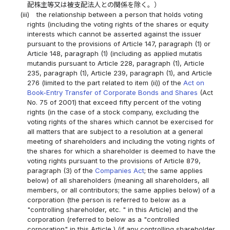
配株主等又は被支配法人との関係を除く。）
(iii)
the relationship between a person that holds voting
rights (including the voting rights of the shares or equity
interests which cannot be asserted against the issuer
pursuant to the provisions of Article 147, paragraph (1) or
Article 148, paragraph (1) (including as applied mutatis
mutandis pursuant to Article 228, paragraph (1), Article
235, paragraph (1), Article 239, paragraph (1), and Article
276 (limited to the part related to item (ii)) of the
Act on
Book-Entry Transfer of Corporate Bonds and Shares
(Act
No. 75 of 2001) that exceed fifty percent of the voting
rights (in the case of a stock company, excluding the
voting rights of the shares which cannot be exercised for
all matters that are subject to a resolution at a general
meeting of shareholders and including the voting rights of
the shares for which a shareholder is deemed to have the
voting rights pursuant to the provisions of Article 879,
paragraph (3) of the
Companies Act
; the same applies
below) of all shareholders (meaning all shareholders, all
members, or all contributors; the same applies below) of a
corporation (the person is referred to below as a
"controlling shareholder, etc. " in this Article) and the
corporation (referred to below as a "controlled
corporation" in this Article ) (if any controlling shareholder,