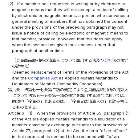
(2)
If a member has requested in writing or by electronic or
magnetic means that they will not accept a notice of calling
by electronic or magnetic means, a person who convenes a
general meeting of members that has obtained the consent
under the provisions of the preceding paragraph may not
issue a notice of calling by electronic or magnetic means to
that member; provided, however, that this does not apply
when the member has given their consent under that
paragraph at another time.
（会員商品取引所の清算人について準用する法及び
会社法
の規定
の読替え）
(Deemed Replacement of Terms of the Provisions of the Act
and the
Companies Act
as Applied Mutatis Mutandis to
Liquidators of Member Commodity Exchanges)
第六条
法第七十七条第二項の規定により会員商品取引所の清算人
について法第五十五条第一項の規定を準用する場合においては、
同項中「役員の」とあるのは、「役員又は清算人の」と読み替え
るものとする。
Article 6
(1)
When the provisions of Article 55, paragraph (1)
of the Act are applied mutatis mutandis to a liquidator of a
member commodity exchange pursuant to the provisions of
Article 77, paragraph (2) of the Act, the term "of an officer"
in that paragraph is deemed to be replaced with "of an