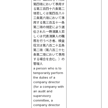
第四項において準用す
る第三百四十六条第二
項若しくは第四百八十
三条第六項において準
用する第三百五十一条
第二項の規定により選
任された一時清算人若
しくは代表清算人の職
務を行うべき者、検査
役又は第八百二十五条
第二項（第八百二十七
条第二項において準用
する場合を含む。）の
管理人
a person who is to
temporarily perform
the duties of a
company director
(for a company with
an audit and
supervisory
committee, a
company director