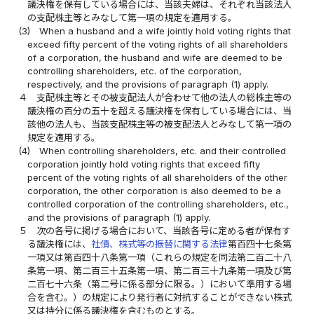
議決権を保有している場合には、当該夫婦は、それぞれ当該法人
の支配株主等とみなして第一項の規定を適用する。
(3)
When a husband and a wife jointly hold voting rights that
exceed fifty percent of the voting rights of all shareholders
of a corporation, the husband and wife are deemed to be
controlling shareholders, etc. of the corporation,
respectively, and the provisions of paragraph (1) apply.
４
支配株主等とその被支配法人が合わせて他の法人の総株主等の
議決権の百分の五十を超える議決権を保有している場合には、当
該他の法人も、当該支配株主等の被支配法人とみなして第一項の
規定を適用する。
(4)
When controlling shareholders, etc. and their controlled
corporation jointly hold voting rights that exceed fifty
percent of the voting rights of all shareholders of the other
corporation, the other corporation is also deemed to be a
controlled corporation of the controlling shareholders, etc.,
and the provisions of paragraph (1) apply.
５
次の各号に掲げる場合において、当該各号に定める者が保有す
る議決権には、
社債、株式等の振替に関する法律
第百四十七条第
一項又は第百四十八条第一項（これらの規定を同法第二百二十八
条第一項、第二百三十五条第一項、第二百三十九条第一項及び第
二百七十六条（第二号に係る部分に限る。）において準用する場
合を含む。）の規定により発行者に対抗することができない株式
又は持分に係る議決権を含むものとする。