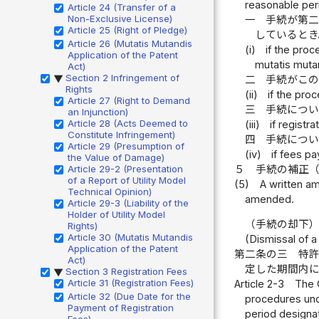
reasonable peri
Article 24 (Transfer of a
Non-Exclusive License)
一
手続が第
Article 25 (Right of Pledge)
しているとき
Article 26 (Mutatis Mutandis
(i)
if the proc
Application of the Patent
mutatis mutan
Act)
Section 2 Infringement of
二
手続がこ
▶
Rights
(ii)
if the pro
Article 27 (Right to Demand
三
手続につ
an Injunction)
Article 28 (Acts Deemed to
(iii)
if registr
Constitute Infringement)
四
手続につ
Article 29 (Presumption of
(iv)
if fees p
the Value of Damage)
５
手続の補正
Article 29-2 (Presentation
of a Report of Utility Model
(5)
A written a
Technical Opinion)
amended.
Article 29-3 (Liability of the
Holder of Utility Model
（手続の却下
Rights)
Article 30 (Mutatis Mutandis
(Dismissal of 
Application of the Patent
第二条の三
特
Act)
定した期間内
Section 3 Registration Fees
▶
Article 31 (Registration Fees)
Article 2-3
The 
Article 32 (Due Date for the
procedures unde
Payment of Registration
period designat
Fees)