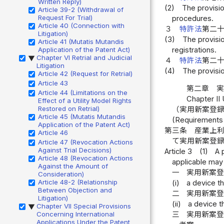
Written Reply)
(2)
The provisio
Article 39-2 (Withdrawal of
Request For Trial)
procedures.
Article 40 (Connection with
３
特許法
第二
Litigation)
(3)
The provisio
Article 41 (Mutatis Mutandis
registrations.
Application of the Patent Act)
Chapter VI Retrial and Judicial
▶
４
特許法
第二
Litigation
(4)
The provisio
Article 42 (Request for Retrial)
Article 43
第二章 
Article 44 (Limitations on the
Chapter II 
Effect of a Utility Model Rights
Restored on Retrial)
（実用新案登
Article 45 (Mutatis Mutandis
(Requirements f
Application of the Patent Act)
第三条
産業上
Article 46
て実用新案登
Article 47 (Revocation Actions
Against Trial Decisions)
Article 3
(1)
A 
Article 48 (Revocation Actions
applicable may 
Against the Amount of
一
実用新案
Consideration)
Article 48-2 (Relationship
(i)
a device th
Between Objection and
二
実用新案
Litigation)
(ii)
a device th
Chapter VII Special Provisions
▶
Concerning International
三
実用新案
Applications Under the Patent