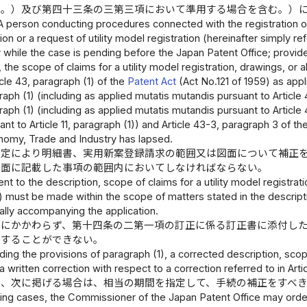
む。）及び第四十三条の三第三項において準用する場合を含む。）
A person conducting procedures connected with the registration of a u
ion or a request of utility model registration (hereinafter simpl
ly while the case is pending before the Japan Patent Office; pro
, the scope of claims for a utility model registration, drawings, o
icle 43, paragraph (1) of the
Patent Act
(Act No.121 of 1959) as appl
agraph (1) (including as applied mutatis mutandis pursuant to Articl
agraph (1) (including as applied mutatis mutandis pursuant to Articl
nt to Article 11, paragraph (1)) and Article 43-3, paragraph 3 of th
onomy, Trade and Industry has lapsed.
規定により明細書、実用新案登録請求の範囲又は図面について補正
図面に記載した事項の範囲内においてしなければならない。
 to the description, scope of claims for a utility model registrati
) must be made within the scope of matters stated in the description
ally accompanying the application.
定にかかわらず、第十四条の二第一項の訂正に係る訂正書に添付し
をすることができない。
ing the provisions of paragraph (1), a corrected description, scope 
written correction with respect to a correction referred to in Art
は、次に掲げる場合は、相当の期間を指定して、手続の補正をすべ
owing cases, the Commissioner of the Japan Patent Office may or