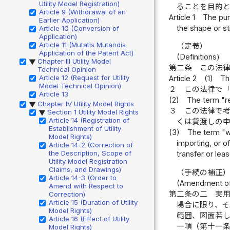
Utility Model Registration)
ることを目的
Article 9 (Withdrawal of an
Article 1
The pur
Earlier Application)
the shape or st
Article 10 (Conversion of
Application)
Article 11 (Mutatis Mutandis
（定義）
Application of the Patent Act)
(Definitions)
Chapter III Utility Model
▶
第二条
この法
Technical Opinion
Article 12 (Request for Utility
Article 2
(1)
Th
Model Technical Opinion)
２
この法律で
Article 13
(2)
The term "re
Chapter IV Utility Model Rights
▶
３
この法律で
Section 1 Utility Model Rights
▶
Article 14 (Registration of
くは貸渡しの
Establishment of Utility
(3)
The term "wo
Model Rights)
importing, or of
Article 14-2 (Correction of
the Description, Scope of
transfer or lea
Utility Model Registration
Claims, and Drawings)
（手続の補正
Article 14-3 (Order to
(Amendment of
Amend with Respect to
第二条の二
実
Correction)
Article 15 (Duration of Utility
場合に限り、
Model Rights)
範囲、図面若
Article 16 (Effect of Utility
一項（第十一
Model Rights)