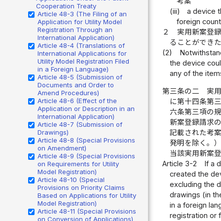
考案
Cooperation Treaty
(iii)
a device t
Article 48-3 (The Filing of an
foreign countr
Application for Utility Model
Registration Through an
２
実用新案登
International Application)
ることができ
Article 48-4 (Translations of
(2)
Notwithstand
International Applications for
Utility Model Registration Filed
the device could
in a Foreign Language)
any of the item
Article 48-5 (Submission of
Documents and Order to
第三条の二
実
Amend Procedures)
Article 48-6 (Effect of the
に第十四条第
Application or Description in an
六条第三項の
International Application)
新案登録請求
Article 48-7 (Submission of
記載された考
Drawings)
Article 48-8 (Special Provisions
発明を除く。
on Amendment)
当該実用新案
Article 48-9 (Special Provisions
Article 3-2
If a 
on Requirements for Utility
Model Registration)
created the dev
Article 48-10 (Special
excluding the d
Provisions on Priority Claims
drawings (in th
Based on Applications for Utility
Model Registration)
in a foreign lan
Article 48-11 (Special Provisions
registration or 
on Conversion of Applications)