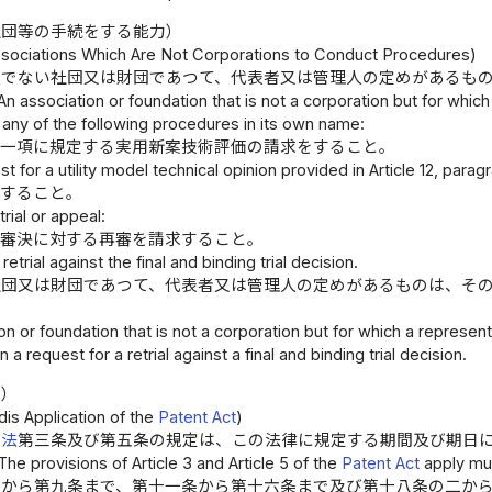
社団等の手続をする能力）
ssociations Which Are Not Corporations to Conduct Procedures)
人でない社団又は財団であつて、代表者又は管理人の定めがあるも
An association or foundation that is not a corporation but for whi
any of the following procedures in its own name:
第一項に規定する実用新案技術評価の請求をすること。
est for a utility model technical opinion provided in Article 12, paragr
求すること。
rial or appeal:
定審決に対する再審を請求すること。
etrial against the final and binding trial decision.
社団又は財団であつて、代表者又は管理人の定めがあるものは、そ
on or foundation that is not a corporation but for which a repres
in a request for a retrial against a final and binding trial decision.
用）
is Application of the
Patent Act
)
許法
第三条及び第五条の規定は、この法律に規定する期間及び期日
The provisions of Article 3 and Article 5 of the
Patent Act
apply mut
条から第九条まで、第十一条から第十六条まで及び第十八条の二か