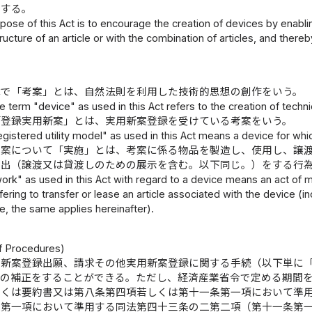
とする。
pose of this Act is to encourage the creation of devices by enablin
ructure of an article or with the combination of articles, and there
律で「考案」とは、自然法則を利用した技術的思想の創作をいう。
e term "device" as used in this Act refers to the creation of technic
「登録実用新案」とは、実用新案登録を受けている考案をいう。
gistered utility model" as used in this Act means a device for whic
考案について「実施」とは、考案に係る物品を製造し、使用し、譲
申出（譲渡又は貸渡しのための展示を含む。以下同じ。）をする行
rk" as used in this Act with regard to a device means an act of man
fering to transfer or lease an article associated with the device (in
se, the same applies hereinafter).
）
 Procedures)
用新案登録出願、請求その他実用新案登録に関する手続（以下単に
その補正をすることができる。ただし、経済産業省令で定める期間
しくは要約書又は第八条第四項若しくは第十一条第一項において準
条第一項において準用する同法第四十三条の二第二項（第十一条第