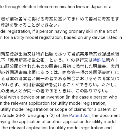
able through electric telecommunication lines in Japan or a
る者が前項各号に掲げる考案に基いてきわめて容易に考案をす
案登録を受けることができない。
registration, if a person having ordinary skill in the art of
n for a utility model registration, based on any device listed in
用新案登録出願又は特許出願であつて当該実用新案登録出願後
以下「実用新案掲載公報」という。）の発行又は
特許法
第六十
は出願公開がされたものの願書に最初に添付した明細書、実用
項の外国語書面出願にあつては、同条第一項の外国語書面）に
係る考案の考案者と同一の者である場合におけるその考案又は
かかわらず、実用新案登録を受けることができない。ただし、
願の出願人とが同一の者であるときは、この限りでない。
entical with a device or an invention (in the case a person who
the relevant application for utility model registration,
utility model registration or scope of claims for a patent, or
n Article 36-2, paragraph (2) of the
Patent Act
, the document
nying the application of another application for utility model
f the relevant application for utility model registration and