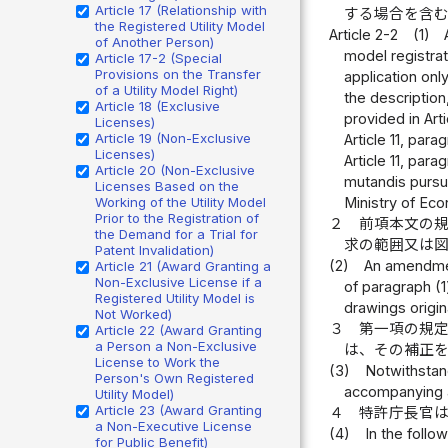
Article 17 (Relationship with
する場合を含
the Registered Utility Model
Article 2-2
(1)
of Another Person)
model registrat
Article 17-2 (Special
Provisions on the Transfer
application on
of a Utility Model Right)
the description
Article 18 (Exclusive
provided in Art
Licenses)
Article 19 (Non-Exclusive
Article 11, par
Licenses)
Article 11, par
Article 20 (Non-Exclusive
mutandis pursua
Licenses Based on the
Ministry of Ec
Working of the Utility Model
Prior to the Registration of
２
前項本文の
the Demand for a Trial for
求の範囲又は
Patent Invalidation)
(2)
An amendment
Article 21 (Award Granting a
Non-Exclusive License if a
of paragraph (1
Registered Utility Model is
drawings origin
Not Worked)
３
第一項の規
Article 22 (Award Granting
a Person a Non-Exclusive
は、その補正
License to Work the
(3)
Notwithstand
Person's Own Registered
accompanying a 
Utility Model)
Article 23 (Award Granting
４
特許庁長官
a Non-Executive License
(4)
In the foll
for Public Benefit)