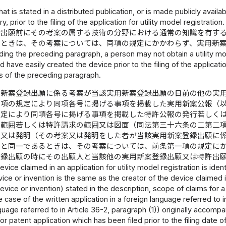
hat is stated in a distributed publication, or is made publicly avail
y, prior to the filing of the application for utility model registration.
録出願前にその考案の属する技術の分野における通常の知識を有す
たときは、その考案については、同項の規定にかかわらず、実用新
ing the preceding paragraph, a person may not obtain a utility model 
 have easily created the device prior to the filing of the applicatio
s of the preceding paragraph.
用新案登録出願に係る考案が当該実用新案登録出願の日前の他の実
三項の規定により同項各号に掲げる事項を掲載した実用新案公報（
規定により同項各号に掲げる事項を掲載した特許公報の発行若しく
の範囲若しくは特許請求の範囲又は図面（同法第三十六条の二第二
案又は発明（その考案又は発明をした者が当該実用新案登録出願に
）と同一であるときは、その考案については、前条第一項の規定に
登録出願の時にその出願人と当該他の実用新案登録出願又は特許出
device claimed in an application for utility model registration is id
ice or invention is the same as the creator of the device claimed in 
evice or invention) stated in the description, scope of claims for a 
e case of the written application in a foreign language referred to i
guage referred to in Article 36-2, paragraph (1)) originally accompa
for patent application which has been filed prior to the filing date o