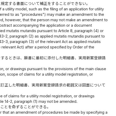
に規定する書面について補正をすることができない。
tility model, such as the filing of an application for utility
y referred to as "procedures") may make an amendment to the
vided, however, that the person may not make an amendment to
r abstract accompanying the application or a document
ied mutatis mutandis pursuant to Article 8, paragraph (4) or
e 43-2, paragraph (2) as applied mutatis mutandis pursuant to
e 43-3, paragraph (3) of the relevant Act as applied mutatis
e relevant Act) after a period specified by Order of the
をするときは、願書に最初に添付した明細書、実用新案登録請
on, or drawings pursuant to the provisions of the main clause
, scope of claims for a utility model registration, or
た訂正した明細書、実用新案登録請求の範囲又は図面について
of claims for a utility model registration, or drawings
icle 14-2, paragraph (1) may not be amended.
きことを命ずることができる。
der that an amendment of procedures be made by specifying a