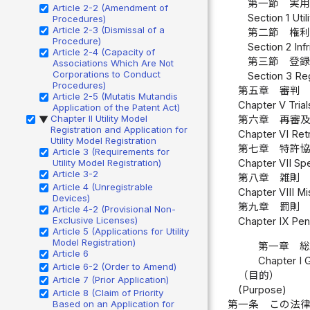
第一節 実用
Article 2-2 (Amendment of
Section 1 Uti
Procedures)
Article 2-3 (Dismissal of a
第二節 権利
Procedure)
Section 2 Inf
Article 2-4 (Capacity of
第三節 登録
Associations Which Are Not
Corporations to Conduct
Section 3 Reg
Procedures)
第五章 審判 
Article 2-5 (Mutatis Mutandis
Chapter V Trial
Application of the Patent Act)
Chapter II Utility Model
第六章 再審及
▶
Registration and Application for
Chapter VI Retri
Utility Model Registration
第七章 特許協
Article 3 (Requirements for
Utility Model Registration)
Chapter VII Spe
Article 3-2
第八章 雑則 
Article 4 (Unregistrable
Chapter VIII Mi
Devices)
第九章 罰則 
Article 4-2 (Provisional Non-
Exclusive Licenses)
Chapter IX Pena
Article 5 (Applications for Utility
Model Registration)
第一章 
Article 6
Chapter I 
Article 6-2 (Order to Amend)
（目的）
Article 7 (Prior Application)
(Purpose)
Article 8 (Claim of Priority
第一条
この法
Based on an Application for