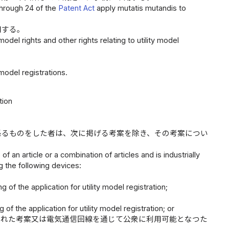
 through 24 of the
Patent Act
apply mutatis mutandis to
用する。
model rights and other rights relating to utility model
model registrations.
tion
係るものをした者は、次に掲げる考案を除き、その考案につい
 an article or a combination of articles and is industrially
ng the following devices:
ng of the application for utility model registration;
g of the application for utility model registration; or
された考案又は電気通信回線を通じて公衆に利用可能となつた