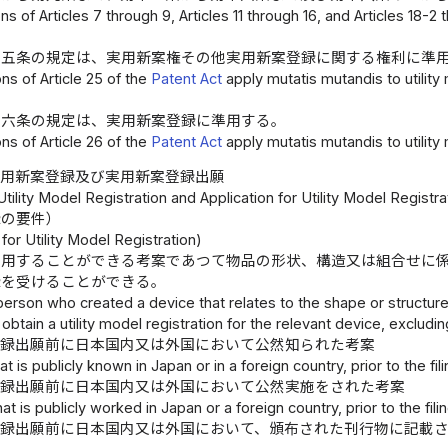
ns of Articles 7 through 9, Articles 11 through 16, and Articles 18-2
十五条の規定は、実用新案権その他実用新案登録に関する権利に準
ns of Article 25 of the
Patent Act
apply mutatis mutandis to utility 
十六条の規定は、実用新案登録に準用する。
ns of Article 26 of the
Patent Act
apply mutatis mutandis to utility 
実用新案登録及び実用新案登録出願
Utility Model Registration and Application for Utility Model Registra
録の要件）
or Utility Model Registration)
利用することができる考案であつて物品の形状、構造又は組合せに
録を受けることができる。
person who created a device that relates to the shape or structure of
obtain a utility model registration for the relevant device, excludi
登録出願前に日本国内又は外国において公然知られた考案
at is publicly known in Japan or in a foreign country, prior to the fili
登録出願前に日本国内又は外国において公然実施をされた考案
at is publicly worked in Japan or a foreign country, prior to the filin
登録出願前に日本国内又は外国において、頒布された刊行物に記載