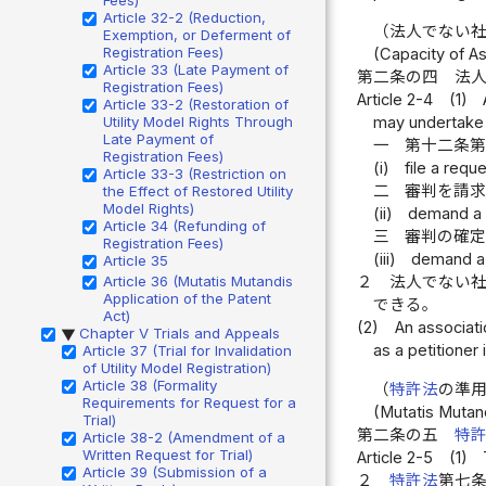
Article 32-2 (Reduction,
（法人でない
Exemption, or Deferment of
Registration Fees)
(Capacity of A
Article 33 (Late Payment of
第二条の四
法
Registration Fees)
Article 2-4
(1)
Article 33-2 (Restoration of
Utility Model Rights Through
may undertake 
Late Payment of
一
第十二条
Registration Fees)
(i)
file a requ
Article 33-3 (Restriction on
二
審判を請
the Effect of Restored Utility
Model Rights)
(ii)
demand a t
Article 34 (Refunding of
三
審判の確
Registration Fees)
(iii)
demand a r
Article 35
Article 36 (Mutatis Mutandis
２
法人でない
Application of the Patent
できる。
Act)
(2)
An associati
Chapter V Trials and Appeals
▶
as a petitioner 
Article 37 (Trial for Invalidation
of Utility Model Registration)
Article 38 (Formality
（
特許法
の準
Requirements for Request for a
(Mutatis Mutand
Trial)
第二条の五
特
Article 38-2 (Amendment of a
Written Request for Trial)
Article 2-5
(1)
Article 39 (Submission of a
２
特許法
第七