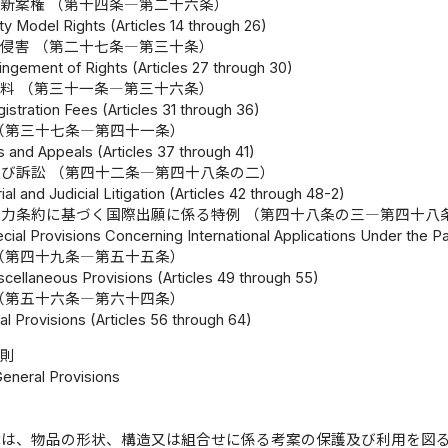
新案権 （第十四条―第二十六条）
lity Model Rights (Articles 14 through 26)
侵害 （第二十七条―第三十条）
ringement of Rights (Articles 27 through 30)
料 （第三十一条―第三十六条）
istration Fees (Articles 31 through 36)
（第三十七条―第四十一条）
s and Appeals (Articles 37 through 41)
び訴訟 （第四十二条―第四十八条の二）
al and Judicial Litigation (Articles 42 through 48-2)
力条約に基づく国際出願に係る特例 （第四十八条の三―第四十八
cial Provisions Concerning International Applications Under the P
（第四十九条―第五十五条）
scellaneous Provisions (Articles 49 through 55)
（第五十六条―第六十四条）
l Provisions (Articles 56 through 64)
総則
General Provisions
律は、物品の形状、構造又は組合せに係る考案の保護及び利用を図