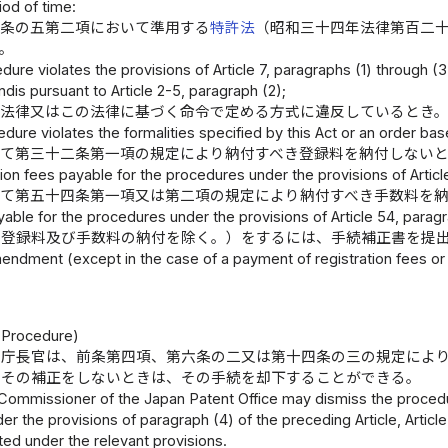
od of time:
二条の五第二項において準用する
特許法
（昭和三十四年法律第百二
。
edure violates the provisions of Article 7, paragraphs (1) through (3
dis pursuant to Article 2-5, paragraph (2);
の法律又はこの法律に基づく命令で定める方式に違反しているとき
cedure violates the formalities specified by this Act or an order bas
いて第三十二条第一項の規定により納付すべき登録料を納付しない
ation fees payable for the procedures under the provisions of Artic
いて第五十四条第一項又は第二項の規定により納付すべき手数料を
ayable for the procedures under the provisions of Article 54, paragr
（登録料及び手数料の納付を除く。）をするには、手続補正書を提
mendment (except in the case of a payment of registration fees o
）
a Procedure)
許庁長官は、前条第四項、第六条の二又は第十四条の三の規定によ
にその補正をしないときは、その手続を却下することができる。
Commissioner of the Japan Patent Office may dismiss the proced
r the provisions of paragraph (4) of the preceding Article, Article
ed under the relevant provisions.