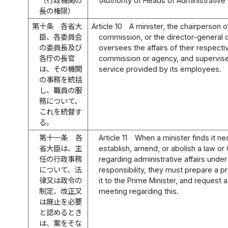
（行政機関の
(Authority of Heads of Administrative
長の権限）
第十条
各省大
Article 10
A minister, the chairperson o
臣、各委員会
commission, or the director-general 
の委員長及び
oversees the affairs of their respectiv
各庁の長官
commission or agency, and supervise
は、その機関
service provided by its employees.
の事務を統括
し、職員の服
務について、
これを統督す
る。
第十一条
各
Article 11
When a minister finds it ne
省大臣は、主
establish, amend, or abolish a law or
任の行政事務
regarding administrative affairs under 
について、法
responsibility, they must prepare a p
律又は政令の
it to the Prime Minister, and request 
制定、改正又
meeting regarding this.
は廃止を必要
と認めるとき
は、案をそな