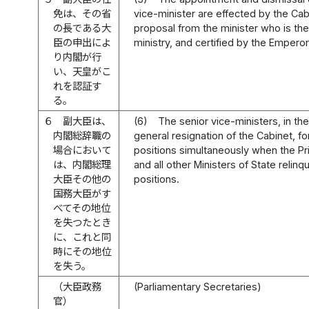
免は、その省
vice-minister are effected by the Ca
の長である大
proposal from the minister who is th
臣の申出によ
ministry, and certified by the Emperor
り内閣が行
い、天皇がこ
れを認証す
る。
６
副大臣は、
(6)
The senior vice-ministers, in th
内閣総辞職の
general resignation of the Cabinet, for
場合において
positions simultaneously when the Pr
は、内閣総理
and all other Ministers of State relinqu
大臣その他の
positions.
国務大臣がす
べてその地位
を失つたとき
に、これと同
時にその地位
を失う。
（大臣政務
(Parliamentary Secretaries)
官）