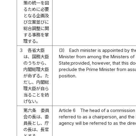
策の統一を図
るために必要
となる企画及
び立案並びに
総合調整に関
する事務を掌
理する。
３
各省大臣
(3)
Each minister is appointed by th
は、国務大臣
Minister from among the Ministers of
のうちから、
State;provided, however, that this d
内閣総理大臣
preclude the Prime Minister from as
が命ずる。た
position.
だし、内閣総
理大臣が自ら
当ることを妨
げない。
第六条
委員
Article 6
The head of a commission 
会の長は、委
referred to as a chairperson, and the
員長とし、庁
agency will be referred to as the dire
の長は、長官
とする。