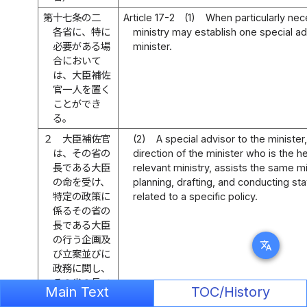
第十七条の二
Article 17-2
(1)
When particularly nec
各省に、特に
ministry may establish one special ad
必要がある場
minister.
合において
は、大臣補佐
官一人を置く
ことができ
る。
２
大臣補佐官
(2)
A special advisor to the minister
は、その省の
direction of the minister who is the h
長である大臣
relevant ministry, assists the same mi
の命を受け、
planning, drafting, and conducting stat
特定の政策に
related to a specific policy.
係るその省の
長である大臣
の行う企画及
translate
び立案並びに
政務に関し、
その省の長で
Main Text
TOC/History
ある大臣を補