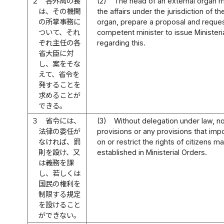
２
各外局の長
(2)
The head of an external organ m
は、その機関
the affairs under the jurisdiction of th
の所掌事務に
organ, prepare a proposal and reque
ついて、それ
competent minister to issue Ministeri
ぞれ主任の各
regarding this.
省大臣に対
し、案をそな
えて、省令を
発することを
求めることが
できる。
３
省令には、
(3)
Without delegation under law, n
法律の委任が
provisions or any provisions that imp
なければ、罰
on or restrict the rights of citizens m
則を設け、又
established in Ministerial Orders.
は義務を課
し、若しくは
国民の権利を
制限する規定
を設けること
ができない。