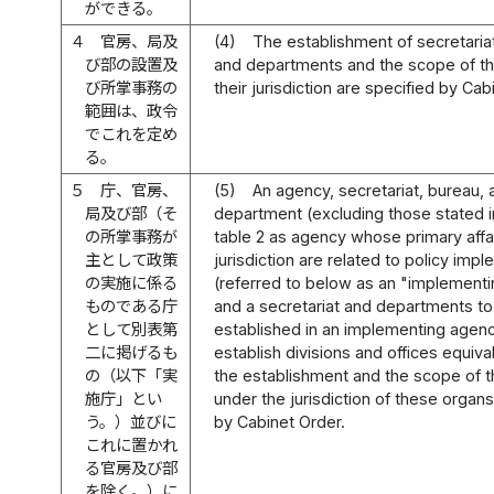
ができる。
４
官房、局及
(4)
The establishment of secretaria
び部の設置及
and departments and the scope of the
び所掌事務の
their jurisdiction are specified by Cab
範囲は、政令
でこれを定め
る。
５
庁、官房、
(5)
An agency, secretariat, bureau, 
局及び部（そ
department (excluding those stated
の所掌事務が
table 2 as agency whose primary affa
主として政策
jurisdiction are related to policy imp
の実施に係る
(referred to below as an "implement
ものである庁
and a secretariat and departments t
として別表第
established in an implementing agen
二に掲げるも
establish divisions and offices equiva
の（以下「実
the establishment and the scope of th
施庁」とい
under the jurisdiction of these organs
う。）並びに
by Cabinet Order.
これに置かれ
る官房及び部
を除く。）に