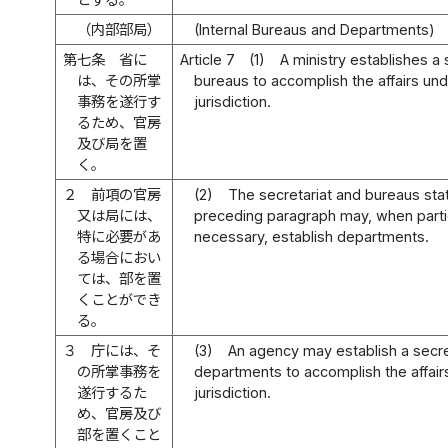
（内部部局）
(Internal Bureaus and Departments)
第七条
省に
Article 7
(1)
A ministry establishes a 
は、その所掌
bureaus to accomplish the affairs und
事務を遂行す
jurisdiction.
るため、官房
及び局を置
く。
２
前項の官房
(2)
The secretariat and bureaus stat
又は局には、
preceding paragraph may, when parti
特に必要があ
necessary, establish departments.
る場合におい
ては、部を置
くことができ
る。
３
庁には、そ
(3)
An agency may establish a secre
の所掌事務を
departments to accomplish the affairs
遂行するた
jurisdiction.
め、官房及び
部を置くこと