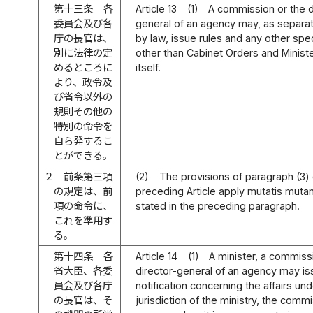
第十三条
各
Article 13
(1)
A commission or the d
委員会及び各
general of an agency may, as separa
庁の長官は、
by law, issue rules and any other spe
別に法律の定
other than Cabinet Orders and Ministe
めるところに
itself.
より、政令及
び省令以外の
規則その他の
特別の命令を
自ら発するこ
とができる。
２
前条第三項
(2)
The provisions of paragraph (3) 
の規定は、前
preceding Article apply mutatis mutan
項の命令に、
stated in the preceding paragraph.
これを準用す
る。
第十四条
各
Article 14
(1)
A minister, a commissi
省大臣、各委
director-general of an agency may is
員会及び各庁
notification concerning the affairs un
の長官は、そ
jurisdiction of the ministry, the commi