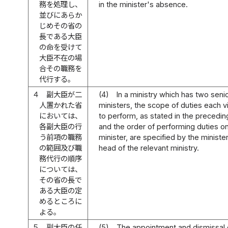
務を処理し、
in the minister's absence.
並びにあらか
じめその省の
長である大臣
の命を受けて
大臣不在の場
合その職務を
代行する。
４
副大臣が二
(4)
In a ministry which has two seni
人置かれた省
ministers, the scope of duties each v
においては、
to perform, as stated in the precedi
各副大臣の行
and the order of performing duties on
う前項の職務
minister, are specified by the ministe
の範囲及び職
head of the relevant ministry.
務代行の順序
については、
その省の長で
ある大臣の定
めるところに
よる。
５
副大臣の任
(5)
The appointment and dismissal o