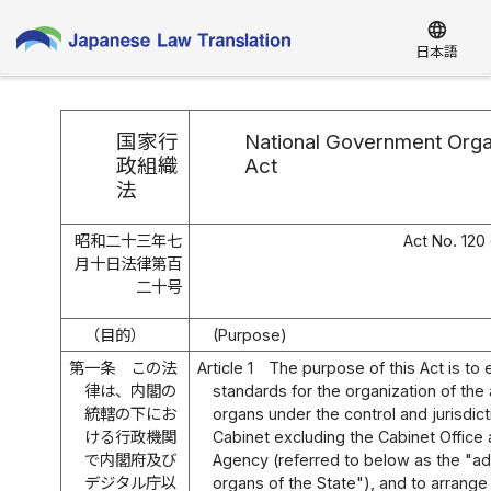
language
日本語
国家行
National Government Orga
政組織
Act
法
昭和二十三年七
Act No. 120 
月十日法律第百
二十号
（目的）
(Purpose)
第一条
この法
Article 1
The purpose of this Act is to 
律は、内閣の
standards for the organization of the 
統轄の下にお
organs under the control and jurisdict
ける行政機関
Cabinet excluding the Cabinet Office a
で内閣府及び
Agency (referred to below as the "ad
デジタル庁以
organs of the State"), and to arrange