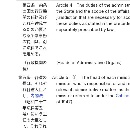
第四条
前条
Article 4
The duties of the administr
の国の行政機
the State and the scope of the affair
関の任務及び
jurisdiction that are necessary for a
これを達成す
these duties as stated in the precedin
るため必要と
separately prescribed by law.
なる所掌事務
の範囲は、別
に法律でこれ
を定める。
（行政機関の
(Heads of Administrative Organs)
長）
第五条
各省の
Article 5
(1)
The head of each ministr
長は、それぞ
minister who is responsible for and 
れ各省大臣と
relevant administrative matters as t
し、
内閣法
minister referred to under the
Cabine
（昭和二十二
of 1947).
年法律第五
号）にいう主
任の大臣とし
て、それぞれ