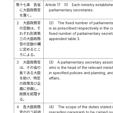
第十七条
各省
Article 17
(1)
Each ministry establish
に大臣政務官
parliamentary secretaries.
を置く。
２
大臣政務官
(2)
The fixed number of parliamenta
の定数は、そ
is as prescribed respectively in the 
れぞれ別表第
fixed number of parliamentary secreta
三の大臣政務
appended table 3.
官の定数の欄
に定めるとこ
ろによる。
３
大臣政務官
(3)
A parliamentary secretary assists
は、その省の
who is the head of the relevant minist
長である大臣
in specified policies and planning, an
を助け、特定
affairs.
の政策及び企
画に参画し、
政務を処理す
る。
４
各大臣政務
(4)
The scope of the duties stated i
官の行う前項
preceding paragraph to be carried ou