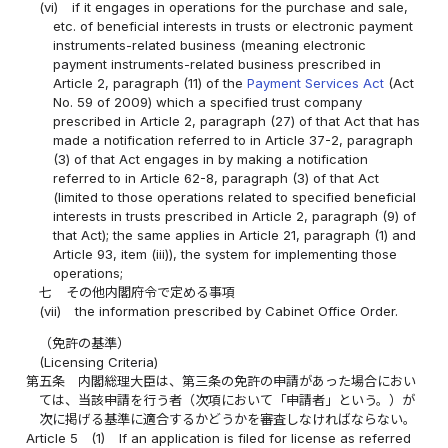
(vi)
if it engages in operations for the purchase and sale,
etc. of beneficial interests in trusts or electronic payment
instruments-related business (meaning electronic
payment instruments-related business prescribed in
Article 2, paragraph (11) of the
Payment Services Act
(Act
No. 59 of 2009) which a specified trust company
prescribed in Article 2, paragraph (27) of that Act that has
made a notification referred to in Article 37-2, paragraph
(3) of that Act engages in by making a notification
referred to in Article 62-8, paragraph (3) of that Act
(limited to those operations related to specified beneficial
interests in trusts prescribed in Article 2, paragraph (9) of
that Act); the same applies in Article 21, paragraph (1) and
Article 93, item (iii)), the system for implementing those
operations;
七
その他内閣府令で定める事項
(vii)
the information prescribed by Cabinet Office Order.
（免許の基準）
(Licensing Criteria)
第五条
内閣総理大臣は、第三条の免許の申請があった場合におい
ては、当該申請を行う者（次項において「申請者」という。）が
次に掲げる基準に適合するかどうかを審査しなければならない。
Article 5
(1)
If an application is filed for license as referred