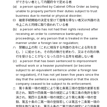
ができない者として内閣府令で定める者
(a)
a person specified by Cabinet Office Order as being
unable to properly perform their duties subject to trust
business due to mental or physical disorder;
ロ
破産手続開始の決定を受けて復権を得ない者又は外国の法
令上これと同様に取り扱われている者
(b)
a person who has not had their rights restored after
receiving an order to commence bankruptcy
proceedings, or any person that is treated in the same
manner under a foreign law or regulation;
ハ
禁錮以上の刑（これに相当する外国の法令による刑を含
む。）に処せられ、その刑の執行を終わり、又はその刑の執
行を受けることがなくなった日から五年を経過しない者
(c)
a person that has been sentenced to imprisonment
without work or a heavier punishment (or become
subject to an equivalent sentence under a foreign law
or regulation), if it has not yet been five years since the
day that the sentence was completed or that the stock
company ceased to be subject to its enforcement;
ニ
第十条第一項の規定により第七条第三項の登録の更新を拒
否され、第四十四条第一項の規定により第三条の免許を取り
消され、第四十五条第一項の規定により第七条第一項の登
録、第五十条の二第一項の登録若しくは第五十二条第一項の
登録を取り消され、第五十条の二第六項の規定により同条第