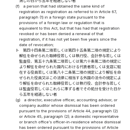
消しの日から五年を経過しない者
(f)
a person that had obtained the same kind of
registration as registration as referred to in Article 67,
paragraph (1) in a foreign state pursuant to the
provisions of a foreign law or regulation that is
equivalent to this Act, but that has had that registration
revoked or has been denied a renewal of that
registration, if it has not yet been five years since the
date of revocation;
ト
第四十四条第二項若しくは第四十五条第二項の規定により
解任を命ぜられた取締役若しくは執行役、会計参与若しくは
監査役、第五十九条第二項若しくは第六十条第二項の規定に
より解任を命ぜられた国内における代表者若しくは支店に駐
在する役員若しくは第八十二条第二項の規定により解任を命
ぜられた役員又はこの法律に相当する外国の法令の規定によ
り解任を命ぜられた取締役若しくは執行役、会計参与若しく
は監査役若しくはこれらに準ずる者でその処分を受けた日か
ら五年を経過しない者
(g)
a director, executive officer, accounting advisor, or
company auditor whose dismissal has been ordered
pursuant to the provisions of Article 44, paragraph (2)
or Article 45, paragraph (2); a domestic representative
or branch office's officer-in-residence whose dismissal
has been ordered pursuant to the provisions of Article