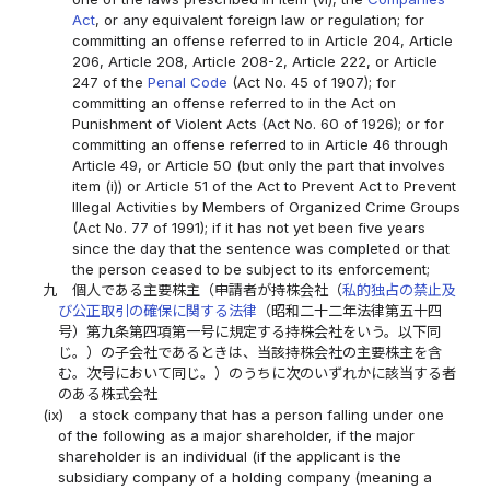
Act
, or any equivalent foreign law or regulation; for
committing an offense referred to in Article 204, Article
206, Article 208, Article 208-2, Article 222, or Article
247 of the
Penal Code
(Act No. 45 of 1907); for
committing an offense referred to in the Act on
Punishment of Violent Acts (Act No. 60 of 1926); or for
committing an offense referred to in Article 46 through
Article 49, or Article 50 (but only the part that involves
item (i)) or Article 51 of the Act to Prevent Act to Prevent
Illegal Activities by Members of Organized Crime Groups
(Act No. 77 of 1991); if it has not yet been five years
since the day that the sentence was completed or that
the person ceased to be subject to its enforcement;
九
個人である主要株主（申請者が持株会社（
私的独占の禁止及
び公正取引の確保に関する法律
（昭和二十二年法律第五十四
号）第九条第四項第一号に規定する持株会社をいう。以下同
じ。）の子会社であるときは、当該持株会社の主要株主を含
む。次号において同じ。）のうちに次のいずれかに該当する者
のある株式会社
(ix)
a stock company that has a person falling under one
of the following as a major shareholder, if the major
shareholder is an individual (if the applicant is the
subsidiary company of a holding company (meaning a