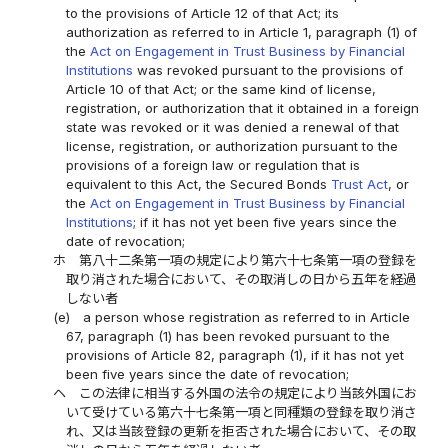
to the provisions of Article 12 of that Act; its
authorization as referred to in Article 1, paragraph (1) of
the
Act on Engagement in Trust Business by Financial
Institutions
was revoked pursuant to the provisions of
Article 10 of that Act; or the same kind of license,
registration, or authorization that it obtained in a foreign
state was revoked or it was denied a renewal of that
license, registration, or authorization pursuant to the
provisions of a foreign law or regulation that is
equivalent to this Act, the Secured Bonds
Trust Act
, or
the
Act on Engagement in Trust Business by Financial
Institutions
; if it has not yet been five years since the
date of revocation;
ホ
第八十二条第一項の規定により第六十七条第一項の登録を
取り消された場合において、その取消しの日から五年を経過
しない者
(e)
a person whose registration as referred to in Article
67, paragraph (1) has been revoked pursuant to the
provisions of Article 82, paragraph (1), if it has not yet
been five years since the date of revocation;
ヘ
この法律に相当する外国の法令の規定により当該外国にお
いて受けている第六十七条第一項と同種類の登録を取り消さ
れ、又は当該登録の更新を拒否された場合において、その取