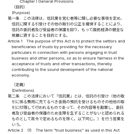
Chapter I General Provisions
（目的）
(Purpose)
第一条
この法律は、信託業を営む者等に関し必要な事項を定め、
信託に関する引受けその他の取引の公正を確保することにより、
信託の委託者及び受益者の保護を図り、もって国民経済の健全な
発展に資することを目的とする。
Article 1
The purpose of this Act is to protect the settlors and
beneficiaries of trusts by providing for the necessary
particulars in connection with persons engaging in trust
business and other persons, so as to ensure fairness in the
acceptance of trusts and other transactions, thereby
contributing to the sound development of the national
economy.
（定義）
(Definitions)
第二条
この法律において「信託業」とは、信託の引受け（他の取
引に係る費用に充てるべき金銭の預託を受けるものその他他の取
引に付随して行われるものであって、その内容等を勘案し、委託
者及び受益者の保護のため支障を生ずることがないと認められる
ものとして政令で定めるものを除く。以下同じ。）を行う営業を
いう。
Article 2
(1)
The term "trust business" as used in this Act