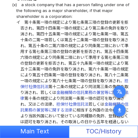
(x)
a stock company that has a person falling under one of
the following as a major shareholder, if that major
shareholder is a corporation:
イ
第十条第一項の規定により第七条第三項の登録の更新を拒
否され、第四十四条第一項の規定により第三条の免許を取り
消され、第四十五条第一項の規定により第七条第一項、第五
十条の二第一項若しくは第五十二条第一項の登録を取り消さ
れ、第五十条の二第六項の規定により同条第二項において準
用する第七条第三項の登録の更新を拒否され、第五十四条第
六項の規定により同条第二項において準用する第七条第三項
の登録の更新を拒否され、第五十九条第一項の規定により第
五十三条第一項の免許を取り消され、第六十条第一項の規定
により第五十四条第一項の登録を取り消され、第八十二条第
一項の規定により第六十七条第一項の登録を取り消され、
担
保付社債信託法
第十二条の規定により同法第三条の免許を取
translate
り消され、若しくは
金融機関の信託業務の兼営等に関する法
律
第十条の規定により同法第一条第一項の認可を取り消さ
れ、又はこの法律、
担保付社債信託法
若しくは
金融機関の信
download
託業務の兼営等に関する法律
に相当する外国の法令の規定に
より当該外国において受けている同種類の免許、登録若しく
は認可を取り消され、その取消しの日から五年を経過しない
者
Main Text
TOC/History
(a)
a person that has been denied renewal of