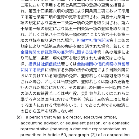
二項において準用する第七条第三項の登録の更新を拒否さ
れ、第五十四条第六項の規定により同条第二項において準用
する第七条第三項の登録の更新を拒否され、第五十九条第一
項の規定により第五十三条第一項の免許を取り消され、第六
十条第一項の規定により第五十四条第一項の登録を取り消さ
れ、若しくは第八十二条第一項の規定により第六十七条第一
項の登録を取り消された場合、
担保付社債信託法
第十二条の
規定により同法第三条の免許を取り消された場合、若しくは
金融機関の信託業務の兼営等に関する法律
第十条の規定によ
り同法第一条第一項の認可を取り消された場合又はこの法
律、
担保付社債信託法
若しくは
金融機関の信託業務の兼営等
に関する法律
に相当する外国の法令の規定により当該外国に
おいて受けている同種類の免許、登録若しくは認可を取り消
された場合、若しくは当該免許、登録若しくは認可の更新を
拒否された場合において、その取消しの日前三十日以内にそ
の法人の取締役若しくは執行役、会計参与若しくはこれらに
準ずる者又は国内における代表者（第五十三条第二項に規定
する国内における代表者をいう。）であった者でその取消し
の日から五年を経過しない者
(d)
a person that was a director, executive officer,
accounting advisor, or equivalent person, or a domestic
representative (meaning a domestic representative as
prescribed in Article 53, paragraph (2)) of a corporation