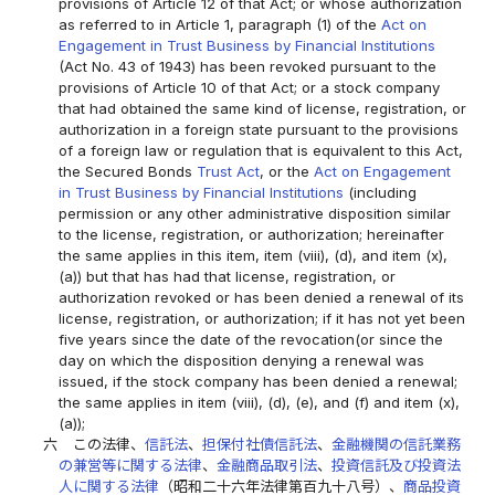
provisions of Article 12 of that Act; or whose authorization
as referred to in Article 1, paragraph (1) of the
Act on
Engagement in Trust Business by Financial Institutions
(Act No. 43 of 1943) has been revoked pursuant to the
provisions of Article 10 of that Act; or a stock company
that had obtained the same kind of license, registration, or
authorization in a foreign state pursuant to the provisions
of a foreign law or regulation that is equivalent to this Act,
the Secured Bonds
Trust Act
, or the
Act on Engagement
in Trust Business by Financial Institutions
(including
permission or any other administrative disposition similar
to the license, registration, or authorization; hereinafter
the same applies in this item, item (viii), (d), and item (x),
(a)) but that has had that license, registration, or
authorization revoked or has been denied a renewal of its
license, registration, or authorization; if it has not yet been
five years since the date of the revocation(or since the
day on which the disposition denying a renewal was
issued, if the stock company has been denied a renewal;
the same applies in item (viii), (d), (e), and (f) and item (x),
(a));
六
この法律、
信託法
、
担保付社債信託法
、
金融機関の信託業務
の兼営等に関する法律
、
金融商品取引法
、
投資信託及び投資法
人に関する法律
（昭和二十六年法律第百九十八号）、
商品投資