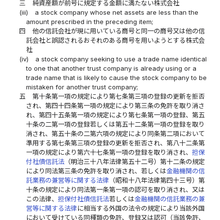
三
純資産額が前号に規定する金額に満たない株式会社
(iii)
a stock company whose net assets are less than the
amount prescribed in the preceding item;
四
他の信託会社が現に用いている商号と同一の商号又は他の信
託会社と誤認されるおそれのある商号を用いようとする株式会
社
(iv)
a stock company seeking to use a trade name identical
to one that another trust company is already using or a
trade name that is likely to cause the stock company to be
mistaken for another trust company;
五
第十条第一項の規定により第七条第三項の登録の更新を拒否
され、第四十四条第一項の規定により第三条の免許を取り消さ
れ、第四十五条第一項の規定により第七条第一項の登録、第五
十条の二第一項の登録若しくは第五十二条第一項の登録を取り
消され、第五十条の二第六項の規定により同条第二項において
準用する第七条第三項の登録の更新を拒否され、第八十二条第
一項の規定により第六十七条第一項の登録を取り消され、
担保
付社債信託法
（明治三十八年法律第五十二号）第十二条の規定
により同法第三条の免許を取り消され、若しくは
金融機関の信
託業務の兼営等に関する法律
（昭和十八年法律第四十三号）第
十条の規定により同法第一条第一項の認可を取り消され、又は
この法律、
担保付社債信託法
若しくは
金融機関の信託業務の兼
営等に関する法律
に相当する外国の法令の規定により当該外国
において受けている同種類の免許、登録又は認可（当該免許、