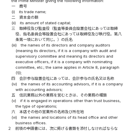
the Prime Minister giving the following information:
一
商号
(i)
its trade name;
二
資本金の額
(ii)
its amount of stated capital;
三
取締役及び監査役（監査等委員会設置会社にあっては取締
役、指名委員会等設置会社にあっては取締役及び執行役。第八
条第一項において同じ。）の氏名
(iii)
the names of its directors and company auditors
(meaning its directors, if it is a company with audit and
supervisory committee and meaning its directors and
executive officers, if it is a company with nominating
committee, etc.; the same applies in Article 8, paragraph
(1));
四
会計参与設置会社にあっては、会計参与の氏名又は名称
(iv)
the names of its accounting advisors, if it is a company
with accounting advisors;
五
信託業務以外の業務を営むときは、その業務の種類
(v)
if it is engaged in operations other than trust business,
the type of operations;
六
本店その他の営業所の名称及び所在地
(vi)
the names and locations of its head office and other
business offices.
２
前項の申請書には、次に掲げる書類を添付しなければならな