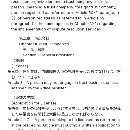
resolution organization and a trust company or similar
person (meaning a trust company, foreign trust company,
person registered as referred to in Article 50-2, paragraph
(1), or person registered as referred to in Article 52,
paragraph (1); the same applies in Chapter V-2) regarding
the implementation of dispute resolution services.
第二章 信託会社
Chapter II Trust Companies
第一節 総則
Section 1 General Provisions
（免許）
(License)
第三条
信託業は、内閣総理大臣の免許を受けた者でなければ、営
むことができない。
Article 3
A person may not engage in trust business unless
licensed by the Prime Minister.
（免許の申請）
(Application for License)
第四条
前条の免許を受けようとする者は、次に掲げる事項を記載
した申請書を内閣総理大臣に提出しなければならない。
Article 4
(1)
A person seeking to be licensed as referred to
in the preceding Article must submit a written application to