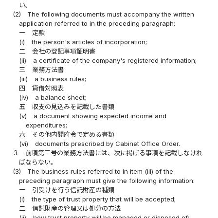
い。
(2)
The following documents must accompany the written
application referred to in the preceding paragraph:
一
定款
(i)
the person's articles of incorporation;
二
会社の登記事項証明書
(ii)
a certificate of the company's registered information;
三
業務方法書
(iii)
a business rules;
四
貸借対照表
(iv)
a balance sheet;
五
収支の見込みを記載した書類
(v)
a document showing expected income and
expenditures;
六
その他内閣府令で定める書類
(vi)
documents prescribed by Cabinet Office Order.
３
前項第三号の業務方法書には、次に掲げる事項を記載しなけれ
ばならない。
(3)
The business rules referred to in item (iii) of the
preceding paragraph must give the following information:
一
引受けを行う信託財産の種類
(i)
the type of trust property that will be accepted;
二
信託財産の管理又は処分の方法
(ii)
how trust property will be managed or disposed of;