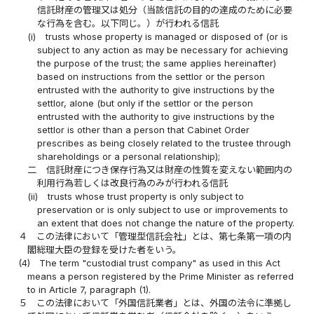
信託財産の管理又は処分（当該信託の目的の達成のために必要
な行為を含む。以下同じ。）が行われる信託
(i)
trusts whose property is managed or disposed of (or is
subject to any action as may be necessary for achieving
the purpose of the trust; the same applies hereinafter)
based on instructions from the settlor or the person
entrusted with the authority to give instructions by the
settlor, alone (but only if the settlor or the person
entrusted with the authority to give instructions by the
settlor is other than a person that Cabinet Order
prescribes as being closely related to the trustee through
shareholdings or a personal relationship);
二
信託財産につき保存行為又は財産の性質を変えない範囲内の
利用行為若しくは改良行為のみが行われる信託
(ii)
trusts whose trust property is only subject to
preservation or is only subject to use or improvements to
an extent that does not change the nature of the property.
４
この法律において「管理型信託会社」とは、第七条第一項の内
閣総理大臣の登録を受けた者をいう。
(4)
The term "custodial trust company" as used in this Act
means a person registered by the Prime Minister as referred
to in Article 7, paragraph (1).
５
この法律において「外国信託業者」とは、外国の法令に準拠し