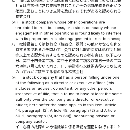
社又は当該他に営む業務を営むことがその信託業務を適正かつ
確実に営むことにつき支障を及ぼすおそれがあると認められる
株式会社
(vii)
a stock company whose other operations are
unrelated to trust business, or a stock company whose
engagement in other operations is found likely to interfere
with its proper and reliable engagement in trust business;
八
取締役若しくは執行役（相談役、顧問その他いかなる名称を
有する者であるかを問わず、会社に対し取締役又は執行役と同
等以上の支配力を有するものと認められる者を含む。以下この
号、第四十四条第二項、第四十五条第二項及び第五十条の二第
六項第八号において同じ。）、会計参与又は監査役のうちに次
のいずれかに該当する者のある株式会社
(viii)
a stock company that has a person falling under one
of the following as a director or executive officer (this
includes an adviser, consultant, or any other person,
irrespective of title, that is found to have at least the same
authority over the company as a director or executive
officer; hereinafter the same applies in this item, Article
44, paragraph (2), Article 45, paragraph (2) and Article
50-2, paragraph (6), item (viii)), accounting advisor, or
company auditor:
イ
心身の故障のため信託業に係る職務を適正に執行すること