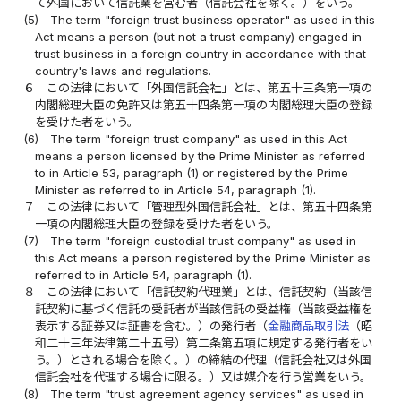
て外国において信託業を営む者（信託会社を除く。）をいう。
(5)
The term "foreign trust business operator" as used in this
Act means a person (but not a trust company) engaged in
trust business in a foreign country in accordance with that
country's laws and regulations.
６
この法律において「外国信託会社」とは、第五十三条第一項の
内閣総理大臣の免許又は第五十四条第一項の内閣総理大臣の登録
を受けた者をいう。
(6)
The term "foreign trust company" as used in this Act
means a person licensed by the Prime Minister as referred
to in Article 53, paragraph (1) or registered by the Prime
Minister as referred to in Article 54, paragraph (1).
７
この法律において「管理型外国信託会社」とは、第五十四条第
一項の内閣総理大臣の登録を受けた者をいう。
(7)
The term "foreign custodial trust company" as used in
this Act means a person registered by the Prime Minister as
referred to in Article 54, paragraph (1).
８
この法律において「信託契約代理業」とは、信託契約（当該信
託契約に基づく信託の受託者が当該信託の受益権（当該受益権を
表示する証券又は証書を含む。）の発行者（
金融商品取引法
（昭
和二十三年法律第二十五号）第二条第五項に規定する発行者をい
う。）とされる場合を除く。）の締結の代理（信託会社又は外国
信託会社を代理する場合に限る。）又は媒介を行う営業をいう。
(8)
The term "trust agreement agency services" as used in