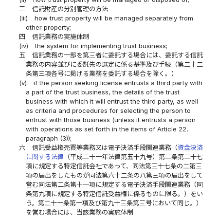
三
信託財産の分別管理の方法
(iii)
how trust property will be managed separately from
other property;
四
信託業務の実施体制
(iv)
the system for implementing trust business;
五
信託業務の一部を第三者に委託する場合には、委託する信託
業務の内容並びに委託先の選定に係る基準及び手続（第二十二
条第三項各号に掲げる業務を委託する場合を除く。）
(v)
if the person seeking license entrusts a third party with
a part of the trust business, the details of the trust
business with which it will entrust the third party, as well
as criteria and procedures for selecting the person to
entrust with those business (unless it entrusts a person
with operations as set forth in the items of Article 22,
paragraph (3));
六
信託受益権売買等業務又は電子決済手段関連業務（
資金決済
に関する法律
（平成二十一年法律第五十九号）第二条第二十七
項に規定する特定信託会社であって、同法第三十七条の二第三
項の届出をしたものが同法第六十二条の八第三項の届出をして
営む同法第二条第十一項に規定する電子決済手段関連業務（同
条第九項に規定する特定信託受益権に係るものに限る。）をい
う。第二十一条第一項及び第九十三条第三号において同じ。）
を営む場合には、当該業務の実施体制