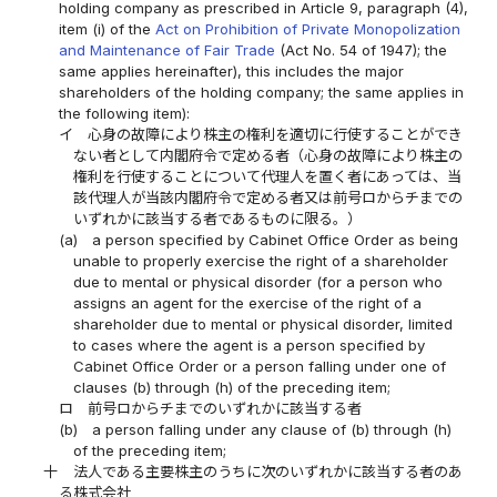
holding company as prescribed in Article 9, paragraph (4),
item (i) of the
Act on Prohibition of Private Monopolization
and Maintenance of Fair Trade
(Act No. 54 of 1947); the
same applies hereinafter), this includes the major
shareholders of the holding company; the same applies in
the following item):
イ
心身の故障により株主の権利を適切に行使することができ
ない者として内閣府令で定める者（心身の故障により株主の
権利を行使することについて代理人を置く者にあっては、当
該代理人が当該内閣府令で定める者又は前号ロからチまでの
いずれかに該当する者であるものに限る。）
(a)
a person specified by Cabinet Office Order as being
unable to properly exercise the right of a shareholder
due to mental or physical disorder (for a person who
assigns an agent for the exercise of the right of a
shareholder due to mental or physical disorder, limited
to cases where the agent is a person specified by
Cabinet Office Order or a person falling under one of
clauses (b) through (h) of the preceding item;
ロ
前号ロからチまでのいずれかに該当する者
(b)
a person falling under any clause of (b) through (h)
of the preceding item;
十
法人である主要株主のうちに次のいずれかに該当する者のあ
る株式会社