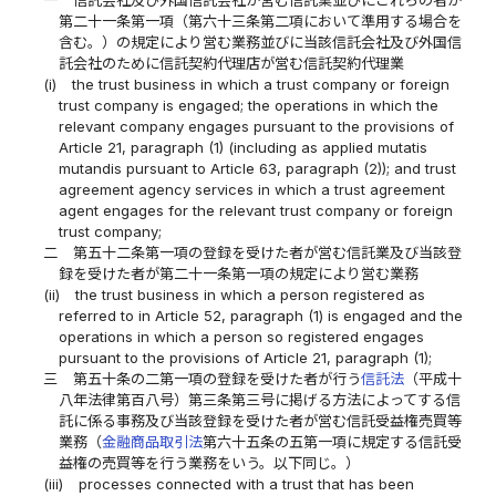
一
信託会社及び外国信託会社が営む信託業並びにこれらの者が
第二十一条第一項（第六十三条第二項において準用する場合を
含む。）の規定により営む業務並びに当該信託会社及び外国信
託会社のために信託契約代理店が営む信託契約代理業
(i)
the trust business in which a trust company or foreign
trust company is engaged; the operations in which the
relevant company engages pursuant to the provisions of
Article 21, paragraph (1) (including as applied mutatis
mutandis pursuant to Article 63, paragraph (2)); and trust
agreement agency services in which a trust agreement
agent engages for the relevant trust company or foreign
trust company;
二
第五十二条第一項の登録を受けた者が営む信託業及び当該登
録を受けた者が第二十一条第一項の規定により営む業務
(ii)
the trust business in which a person registered as
referred to in Article 52, paragraph (1) is engaged and the
operations in which a person so registered engages
pursuant to the provisions of Article 21, paragraph (1);
三
第五十条の二第一項の登録を受けた者が行う
信託法
（平成十
八年法律第百八号）第三条第三号に掲げる方法によってする信
託に係る事務及び当該登録を受けた者が営む信託受益権売買等
業務（
金融商品取引法
第六十五条の五第一項に規定する信託受
益権の売買等を行う業務をいう。以下同じ。）
(iii)
processes connected with a trust that has been