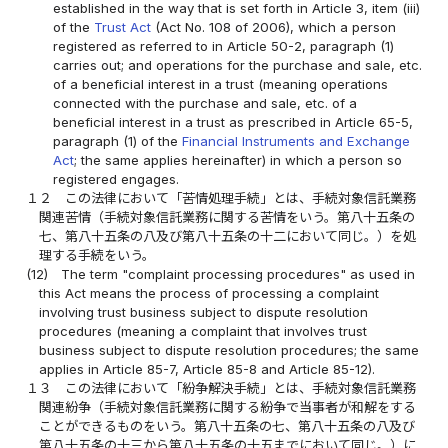
established in the way that is set forth in Article 3, item (iii)
of the
Trust Act
(Act No. 108 of 2006), which a person
registered as referred to in Article 50-2, paragraph (1)
carries out; and operations for the purchase and sale, etc.
of a beneficial interest in a trust (meaning operations
connected with the purchase and sale, etc. of a
beneficial interest in a trust as prescribed in Article 65-5,
paragraph (1) of the
Financial Instruments and Exchange
Act
; the same applies hereinafter) in which a person so
registered engages.
１２
この法律において「苦情処理手続」とは、手続対象信託業務
関連苦情（手続対象信託業務に関する苦情をいう。第八十五条の
七、第八十五条の八及び第八十五条の十二において同じ。）を処
理する手続をいう。
(12)
The term "complaint processing procedures" as used in
this Act means the process of processing a complaint
involving trust business subject to dispute resolution
procedures (meaning a complaint that involves trust
business subject to dispute resolution procedures; the same
applies in Article 85-7, Article 85-8 and Article 85-12).
１３
この法律において「紛争解決手続」とは、手続対象信託業務
関連紛争（手続対象信託業務に関する紛争で当事者が和解をする
ことができるものをいう。第八十五条の七、第八十五条の八及び
第八十五条の十三から第八十五条の十五までにおいて同じ。）に