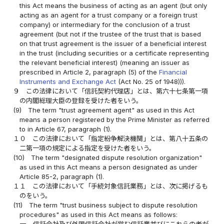
this Act means the business of acting as an agent (but only
acting as an agent for a trust company or a foreign trust
company) or intermediary for the conclusion of a trust
agreement (but not if the trustee of the trust that is based
on that trust agreement is the issuer of a beneficial interest
in the trust (including securities or a certificate representing
the relevant beneficial interest) (meaning an issuer as
prescribed in Article 2, paragraph (5) of the
Financial
Instruments and Exchange Act
(Act No. 25 of 1948))).
９
この法律において「信託契約代理店」とは、第六十七条第一項
の内閣総理大臣の登録を受けた者をいう。
(9)
The term "trust agreement agent" as used in this Act
means a person registered by the Prime Minister as referred
to in Article 67, paragraph (1).
１０
この法律において「指定紛争解決機関」とは、第八十五条の
二第一項の規定による指定を受けた者をいう。
(10)
The term "designated dispute resolution organization"
as used in this Act means a person designated as under
Article 85-2, paragraph (1).
１１
この法律において「手続対象信託業務」とは、次に掲げるも
のをいう。
(11)
The term "trust business subject to dispute resolution
procedures" as used in this Act means as follows: