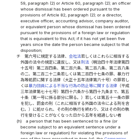
59, paragraph (2) or Article 60, paragraph (2); an officer
whose dismissal has been ordered pursuant to the
provisions of Article 82, paragraph (2); or a director,
executive officer, accounting advisor, company auditor,
or equivalent person whose dismissal has been ordered
pursuant to the provisions of a foreign law or regulation
that is equivalent to this Act; if it has not yet been five
years since the date the person became subject to that
disposition;
チ
第六号に規定する法律、
会社法
若しくはこれらに相当する
外国の法令の規定に違反し、又は
刑法
（明治四十年法律第四
十五号）第二百四条、第二百六条、第二百八条、第二百八条
の二、第二百二十二条若しくは第二百四十七条の罪、暴力行
為等処罰に関する法律（大正十五年法律第六十号）の罪若し
くは
暴力団員による不当な行為の防止等に関する法律
（平成
三年法律第七十七号）第四十六条から第四十九条まで、第五
十条（第一号に係る部分に限る。）若しくは第五十一条の罪
を犯し、罰金の刑（これに相当する外国の法令による刑を含
む。）に処せられ、その刑の執行を終わり、又はその刑の執
行を受けることがなくなった日から五年を経過しない者
(h)
a person that has been sentenced to a fine (or
become subject to an equivalent sentence under a
foreign law or regulation) for violating the provisions of
one of the laws prescribed in item (vi), the
Companies