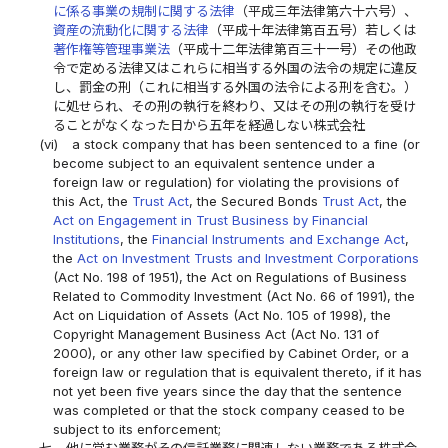
に係る事業の規制に関する法律
（平成三年法律第六十六号）、
資産の流動化に関する法律
（平成十年法律第百五号）若しくは
著作権等管理事業法
（平成十二年法律第百三十一号）その他政
令で定める法律又はこれらに相当する外国の法令の規定に違反
し、罰金の刑（これに相当する外国の法令による刑を含む。）
に処せられ、その刑の執行を終わり、又はその刑の執行を受け
ることがなくなった日から五年を経過しない株式会社
(vi)
a stock company that has been sentenced to a fine (or
become subject to an equivalent sentence under a
foreign law or regulation) for violating the provisions of
this Act, the
Trust Act
, the Secured Bonds
Trust Act
, the
Act on Engagement in Trust Business by Financial
Institutions
, the
Financial Instruments and Exchange Act
,
the
Act on Investment Trusts and Investment Corporations
(Act No. 198 of 1951), the Act on Regulations of Business
Related to Commodity Investment (Act No. 66 of 1991), the
Act on Liquidation of Assets (Act No. 105 of 1998), the
Copyright Management Business Act (Act No. 131 of
2000), or any other law specified by Cabinet Order, or a
foreign law or regulation that is equivalent thereto, if it has
not yet been five years since the day that the sentence
was completed or that the stock company ceased to be
subject to its enforcement;
七
他に営む業務がその信託業務に関連しない業務である株式会