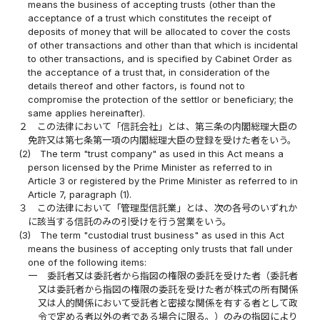
means the business of accepting trusts (other than the
acceptance of a trust which constitutes the receipt of
deposits of money that will be allocated to cover the costs
of other transactions and other than that which is incidental
to other transactions, and is specified by Cabinet Order as
the acceptance of a trust that, in consideration of the
details thereof and other factors, is found not to
compromise the protection of the settlor or beneficiary; the
same applies hereinafter).
２
この法律において「信託会社」とは、第三条の内閣総理大臣の
免許又は第七条第一項の内閣総理大臣の登録を受けた者をいう。
(2)
The term "trust company" as used in this Act means a
person licensed by the Prime Minister as referred to in
Article 3 or registered by the Prime Minister as referred to in
Article 7, paragraph (1).
３
この法律において「管理型信託業」とは、次の各号のいずれか
に該当する信託のみの引受けを行う営業をいう。
(3)
The term "custodial trust business" as used in this Act
means the business of accepting only trusts that fall under
one of the following items:
一
委託者又は委託者から指図の権限の委託を受けた者（委託者
又は委託者から指図の権限の委託を受けた者が株式の所有関係
又は人的関係において受託者と密接な関係を有する者として政
令で定める者以外の者である場合に限る。）のみの指図により