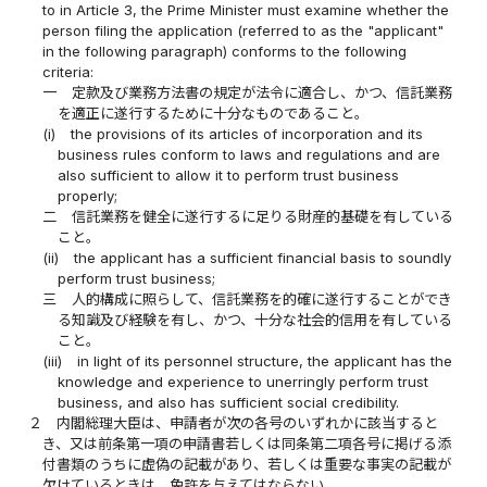
to in Article 3, the Prime Minister must examine whether the
person filing the application (referred to as the "applicant"
in the following paragraph) conforms to the following
criteria:
一
定款及び業務方法書の規定が法令に適合し、かつ、信託業務
を適正に遂行するために十分なものであること。
(i)
the provisions of its articles of incorporation and its
business rules conform to laws and regulations and are
also sufficient to allow it to perform trust business
properly;
二
信託業務を健全に遂行するに足りる財産的基礎を有している
こと。
(ii)
the applicant has a sufficient financial basis to soundly
perform trust business;
三
人的構成に照らして、信託業務を的確に遂行することができ
る知識及び経験を有し、かつ、十分な社会的信用を有している
こと。
(iii)
in light of its personnel structure, the applicant has the
knowledge and experience to unerringly perform trust
business, and also has sufficient social credibility.
２
内閣総理大臣は、申請者が次の各号のいずれかに該当すると
き、又は前条第一項の申請書若しくは同条第二項各号に掲げる添
付書類のうちに虚偽の記載があり、若しくは重要な事実の記載が
欠けているときは、免許を与えてはならない。