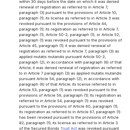
within 30 days before the date on which it was denied
renewal of registration as referred to in Article 7,
paragraph (3) pursuant to the provisions of Article 10,
paragraph (1); its license as referred to in Article 3 was
revoked pursuant to the provisions of Article 44,
paragraph (1); its registration as referred to in Article 7,
paragraph (1), Article 50-2, paragraph (1), or Article 52,
paragraph (1) was revoked pursuant to the provisions of
Article 45, paragraph (1); it was denied renewal of
registration as referred to in Article 7, paragraph (3) as
applied mutatis mutandis pursuant Article 50-2,
paragraph (2), in accordance with paragraph (6) of that
Article; it was denied renewal of registration as referred
to in Article 7 paragraph (3) as applied mutatis mutandis
pursuant Article 54, paragraph (2), in accordance with
paragraph (6) of that Article; its license referred to in
Article 53, paragraph (1) was revoked pursuant to the
provisions of Article 59, paragraph (1); its registration as
referred to in Article 54, paragraph (1) was revoked
pursuant to the provisions of Article 60, paragraph (1);
its registration as referred to in Article 67, paragraph (1)
has been revoked pursuant to the provisions of Article
82, paragraph (1); its license as referred to in Article 3
of the Secured Bonds
Trust Act
was revoked pursuant