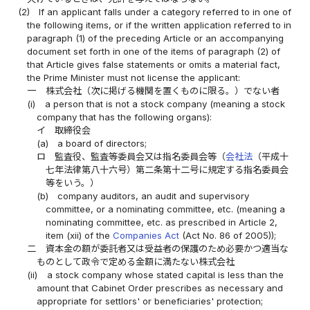
(2)
If an applicant falls under a category referred to in one of
the following items, or if the written application referred to in
paragraph (1) of the preceding Article or an accompanying
document set forth in one of the items of paragraph (2) of
that Article gives false statements or omits a material fact,
the Prime Minister must not license the applicant:
一
株式会社（次に掲げる機関を置くものに限る。）でない者
(i)
a person that is not a stock company (meaning a stock
company that has the following organs):
イ
取締役会
(a)
a board of directors;
ロ
監査役、監査等委員会又は指名委員会等（
会社法
（平成十
七年法律第八十六号）第二条第十二号に規定する指名委員会
等をいう。）
(b)
company auditors, an audit and supervisory
committee, or a nominating committee, etc. (meaning a
nominating committee, etc. as prescribed in Article 2,
item (xii) of the
Companies Act
(Act No. 86 of 2005));
二
資本金の額が委託者又は受益者の保護のため必要かつ適当な
ものとして政令で定める金額に満たない株式会社
(ii)
a stock company whose stated capital is less than the
amount that Cabinet Order prescribes as necessary and
appropriate for settlors' or beneficiaries' protection;