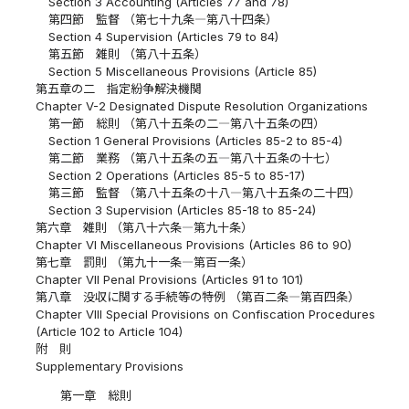
Section 3 Accounting (Articles 77 and 78)
第四節 監督 （第七十九条―第八十四条）
Section 4 Supervision (Articles 79 to 84)
第五節 雑則 （第八十五条）
Section 5 Miscellaneous Provisions (Article 85)
第五章の二 指定紛争解決機関
Chapter V-2 Designated Dispute Resolution Organizations
第一節 総則 （第八十五条の二―第八十五条の四）
Section 1 General Provisions (Articles 85-2 to 85-4)
第二節 業務 （第八十五条の五―第八十五条の十七）
Section 2 Operations (Articles 85-5 to 85-17)
第三節 監督 （第八十五条の十八―第八十五条の二十四）
Section 3 Supervision (Articles 85-18 to 85-24)
第六章 雑則 （第八十六条―第九十条）
Chapter VI Miscellaneous Provisions (Articles 86 to 90)
第七章 罰則 （第九十一条―第百一条）
Chapter VII Penal Provisions (Articles 91 to 101)
第八章 没収に関する手続等の特例 （第百二条―第百四条）
Chapter VIII Special Provisions on Confiscation Procedures
(Article 102 to Article 104)
附 則
Supplementary Provisions
第一章 総則