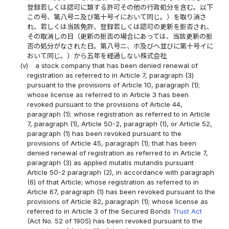
登録若しくは認可に類する許可その他の行政処分を含む。以下
この号、第八号ニ及び第十号イにおいて同じ。）を取り消さ
れ、若しくは当該免許、登録若しくは認可の更新を拒否され、
その取消しの日（更新の拒否の場合にあっては、当該更新の拒
否の処分がなされた日。第八号ニ、ホ及びヘ並びに第十号イに
おいて同じ。）から五年を経過しない株式会社
(v)
a stock company that has been denied renewal of
registration as referred to in Article 7, paragraph (3)
pursuant to the provisions of Article 10, paragraph (1);
whose license as referred to in Article 3 has been
revoked pursuant to the provisions of Article 44,
paragraph (1); whose registration as referred to in Article
7, paragraph (1), Article 50-2, paragraph (1), or Article 52,
paragraph (1) has been revoked pursuant to the
provisions of Article 45, paragraph (1); that has been
denied renewal of registration as referred to in Article 7,
paragraph (3) as applied mutatis mutandis pursuant
Article 50-2 paragraph (2), in accordance with paragraph
(6) of that Article; whose registration as referred to in
Article 67, paragraph (1) has been revoked pursuant to the
provisions of Article 82, paragraph (1); whose license as
referred to in Article 3 of the Secured Bonds
Trust Act
(Act No. 52 of 1905) has been revoked pursuant to the