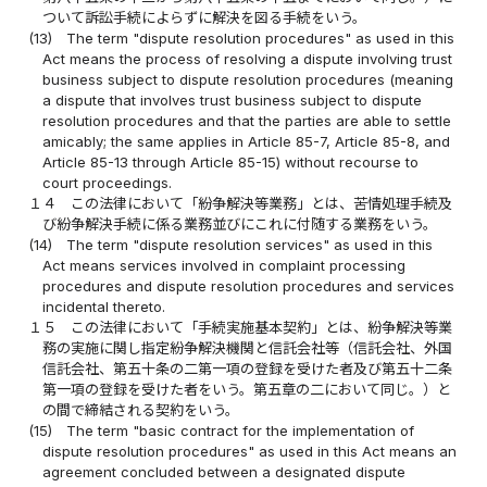
ついて訴訟手続によらずに解決を図る手続をいう。
(13)
The term "dispute resolution procedures" as used in this
Act means the process of resolving a dispute involving trust
business subject to dispute resolution procedures (meaning
a dispute that involves trust business subject to dispute
resolution procedures and that the parties are able to settle
amicably; the same applies in Article 85-7, Article 85-8, and
Article 85-13 through Article 85-15) without recourse to
court proceedings.
１４
この法律において「紛争解決等業務」とは、苦情処理手続及
び紛争解決手続に係る業務並びにこれに付随する業務をいう。
(14)
The term "dispute resolution services" as used in this
Act means services involved in complaint processing
procedures and dispute resolution procedures and services
incidental thereto.
１５
この法律において「手続実施基本契約」とは、紛争解決等業
務の実施に関し指定紛争解決機関と信託会社等（信託会社、外国
信託会社、第五十条の二第一項の登録を受けた者及び第五十二条
第一項の登録を受けた者をいう。第五章の二において同じ。）と
の間で締結される契約をいう。
(15)
The term "basic contract for the implementation of
dispute resolution procedures" as used in this Act means an
agreement concluded between a designated dispute