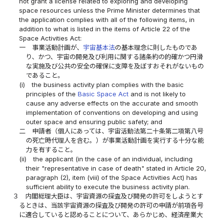
not grant a license related to exploring and developing
space resources unless the Prime Minister determines that
the application complies with all of the following items, in
addition to what is listed in the items of Article 22 of the
Space Activities Act:
一
事業活動計画が、
宇宙基本法
の基本理念に則したものであ
り、かつ、宇宙の開発及び利用に関する諸条約の的確かつ円滑
な実施及び公共の安全の確保に支障を及ぼすおそれがないもの
であること。
(i)
the business activity plan complies with the basic
principles of the
Basic Space Act
and is not likely to
cause any adverse effects on the accurate and smooth
implementation of conventions on developing and using
outer space and ensuring public safety; and
二
申請者（個人にあっては、宇宙活動法第二十条第二項第八号
の死亡時代理人を含む。）が事業活動計画を実行する十分な能
力を有すること。
(ii)
the applicant (in the case of an individual, including
their "representative in case of death" stated in Article 20,
paragraph (2), item (viii) of the Space Activities Act) has
sufficient ability to execute the business activity plan.
３
内閣総理大臣は、宇宙資源の探査及び開発の許可をしようとす
るときは、当該宇宙資源の探査及び開発の許可の申請が前項各号
に適合していると認めることについて、あらかじめ、経済産業大