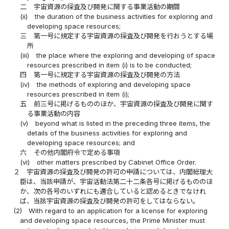
二
宇宙資源の探査及び開発に関する事業活動の期間
(ii)
the duration of the business activities for exploring and
developing space resources;
三
第一号に規定する宇宙資源の探査及び開発を行おうとする場
所
(iii)
the place where the exploring and developing of space
resources prescribed in item (i) is to be conducted;
四
第一号に規定する宇宙資源の探査及び開発の方法
(iv)
the methods of exploring and developing space
resources prescribed in item (i);
五
前三号に掲げるもののほか、宇宙資源の探査及び開発に関す
る事業活動の内容
(v)
beyond what is listed in the preceding three items, the
details of the business activities for exploring and
developing space resources; and
六
その他内閣府令で定める事項
(vi)
other matters prescribed by Cabinet Office Order.
２
宇宙資源の探査及び開発の許可の申請については、内閣総理大
臣は、当該申請が、宇宙活動法第二十二条各号に掲げるもののほ
か、次の各号のいずれにも適合していると認めるときでなけれ
ば、当該宇宙資源の探査及び開発の許可をしてはならない。
(2)
With regard to an application for a license for exploring
and developing space resources, the Prime Minister must