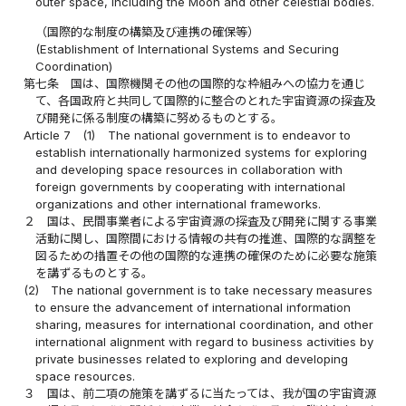
outer space, including the Moon and other celestial bodies.
（国際的な制度の構築及び連携の確保等）
(Establishment of International Systems and Securing
Coordination)
第七条
国は、国際機関その他の国際的な枠組みへの協力を通じ
て、各国政府と共同して国際的に整合のとれた宇宙資源の探査及
び開発に係る制度の構築に努めるものとする。
Article 7
(1)
The national government is to endeavor to
establish internationally harmonized systems for exploring
and developing space resources in collaboration with
foreign governments by cooperating with international
organizations and other international frameworks.
２
国は、民間事業者による宇宙資源の探査及び開発に関する事業
活動に関し、国際間における情報の共有の推進、国際的な調整を
図るための措置その他の国際的な連携の確保のために必要な施策
を講ずるものとする。
(2)
The national government is to take necessary measures
to ensure the advancement of international information
sharing, measures for international coordination, and other
international alignment with regard to business activities by
private businesses related to exploring and developing
space resources.
３
国は、前二項の施策を講ずるに当たっては、我が国の宇宙資源