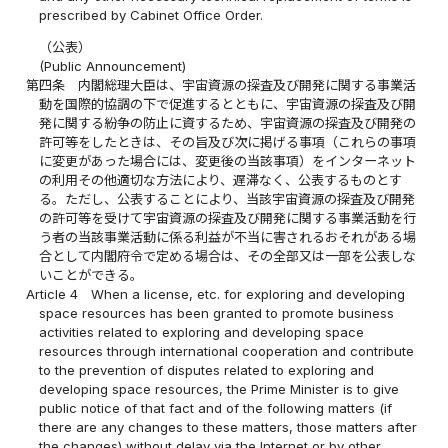
prescribed by Cabinet Office Order.
（公表）
(Public Announcement)
第四条
内閣総理大臣は、宇宙資源の探査及び開発に関する事業活
動を国際的協調の下で促進するとともに、宇宙資源の探査及び開
発に関する紛争の防止に資するため、宇宙資源の探査及び開発の
許可等をしたときは、その旨及び次に掲げる事項（これらの事項
に変更があった場合には、変更後の当該事項）をインターネット
の利用その他適切な方法により、遅滞なく、公表するものとす
る。ただし、公表することにより、当該宇宙資源の探査及び開発
の許可等を受けて宇宙資源の探査及び開発に関する事業活動を行
う者の当該事業活動に係る利益が不当に害されるおそれがある場
合として内閣府令で定める場合は、その全部又は一部を公表しな
いことができる。
Article 4
When a license, etc. for exploring and developing
space resources has been granted to promote business
activities related to exploring and developing space
resources through international cooperation and contribute
to the prevention of disputes related to exploring and
developing space resources, the Prime Minister is to give
public notice of that fact and of the following matters (if
there are any changes to these matters, those matters after
the changes) without delay via the Internet or by other