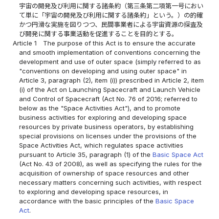
宇宙の開発及び利用に関する諸条約（第三条第二項第一号におい
て単に「宇宙の開発及び利用に関する諸条約」という。）の的確
かつ円滑な実施を図りつつ、民間事業者による宇宙資源の探査及
び開発に関する事業活動を促進することを目的とする。
Article 1
The purpose of this Act is to ensure the accurate
and smooth implementation of conventions concerning the
development and use of outer space (simply referred to as
"conventions on developing and using outer space" in
Article 3, paragraph (2), item (i)) prescribed in Article 2, item
(i) of the Act on Launching Spacecraft and Launch Vehicle
and Control of Spacecraft (Act No. 76 of 2016; referred to
below as the "Space Activities Act"), and to promote
business activities for exploring and developing space
resources by private business operators, by establishing
special provisions on licenses under the provisions of the
Space Activities Act, which regulates space activities
pursuant to Article 35, paragraph (1) of the
Basic Space Act
(Act No. 43 of 2008), as well as specifying the rules for the
acquisition of ownership of space resources and other
necessary matters concerning such activities, with respect
to exploring and developing space resources, in
accordance with the basic principles of the
Basic Space
Act
.