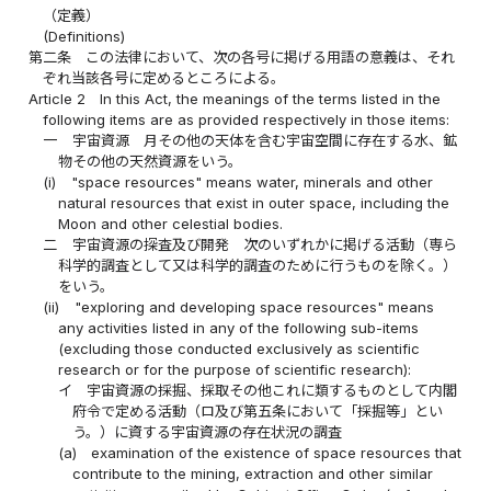
（定義）
(Definitions)
第二条
この法律において、次の各号に掲げる用語の意義は、それ
ぞれ当該各号に定めるところによる。
Article 2
In this Act, the meanings of the terms listed in the
following items are as provided respectively in those items:
一
宇宙資源 月その他の天体を含む宇宙空間に存在する水、鉱
物その他の天然資源をいう。
(i)
"space resources" means water, minerals and other
natural resources that exist in outer space, including the
Moon and other celestial bodies.
二
宇宙資源の探査及び開発 次のいずれかに掲げる活動（専ら
科学的調査として又は科学的調査のために行うものを除く。）
をいう。
(ii)
"exploring and developing space resources" means
any activities listed in any of the following sub-items
(excluding those conducted exclusively as scientific
research or for the purpose of scientific research):
イ
宇宙資源の採掘、採取その他これに類するものとして内閣
府令で定める活動（ロ及び第五条において「採掘等」とい
う。）に資する宇宙資源の存在状況の調査
(a)
examination of the existence of space resources that
contribute to the mining, extraction and other similar