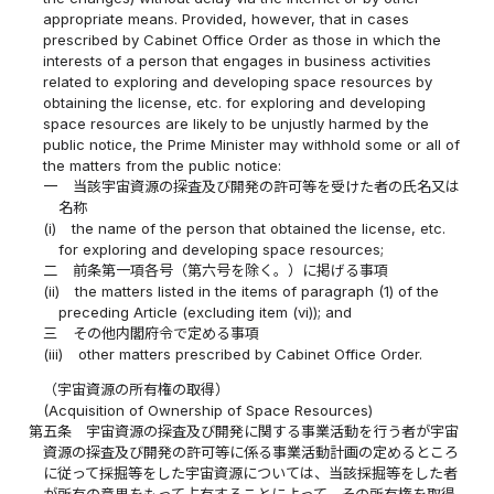
appropriate means. Provided, however, that in cases
prescribed by Cabinet Office Order as those in which the
interests of a person that engages in business activities
related to exploring and developing space resources by
obtaining the license, etc. for exploring and developing
space resources are likely to be unjustly harmed by the
public notice, the Prime Minister may withhold some or all of
the matters from the public notice:
一
当該宇宙資源の探査及び開発の許可等を受けた者の氏名又は
名称
(i)
the name of the person that obtained the license, etc.
for exploring and developing space resources;
二
前条第一項各号（第六号を除く。）に掲げる事項
(ii)
the matters listed in the items of paragraph (1) of the
preceding Article (excluding item (vi)); and
三
その他内閣府令で定める事項
(iii)
other matters prescribed by Cabinet Office Order.
（宇宙資源の所有権の取得）
(Acquisition of Ownership of Space Resources)
第五条
宇宙資源の探査及び開発に関する事業活動を行う者が宇宙
資源の探査及び開発の許可等に係る事業活動計画の定めるところ
に従って採掘等をした宇宙資源については、当該採掘等をした者