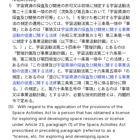
５
宇宙資源の探査及び開発の許可又は前項に規定する宇宙活動法
第二十三条第一項の許可（次条及び第五条において「宇宙資源の
探査及び開発の許可等」という。）を受けた者に対する宇宙活動
法の規定の適用については、宇宙活動法第二十三条第一項中「事
項」とあるのは「事項又は
宇宙資源の探査及び開発に関する事業
活動の促進に関する法律
（令和三年法律第８３号）第三条第一項
に規定する事業活動計画（以下単に「事業活動計画」とい
う。）」と、宇宙活動法第二十四条中「管理計画」とあるのは
「管理計画及び事業活動計画」と、宇宙活動法第二十六条第一
項、第三項及び第四項並びに第三十一条第一項中「この法律」と
あるのは「この法律及び
宇宙資源の探査及び開発に関する事業活
動の促進に関する法律
」と、宇宙活動法第二十六条第五項中「の
規定」とあるのは「並びに
宇宙資源の探査及び開発に関する事業
活動の促進に関する法律
第三条第二項（第二号に係る部分に限
る。）の規定」と、第六十条第五号中「事項」とあるのは「事項
又は事業活動計画」とするほか、必要な技術的読替えは、内閣府
令で定める。
(5)
With regard to the application of the provisions of the
Space Activities Act to a person that has obtained a license
for exploring and developing space resources or license
under Article 23, paragraph (1) of the Space Activities Act
prescribed in preceding paragraph (referred to as a
"license, etc. for exploring and developing space