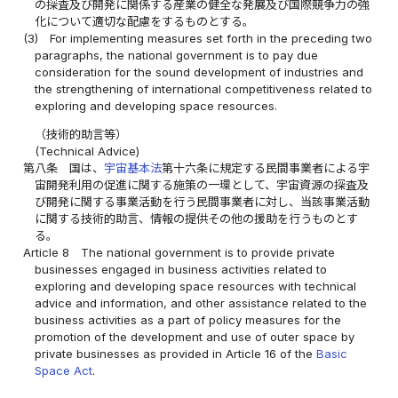
の探査及び開発に関係する産業の健全な発展及び国際競争力の強
化について適切な配慮をするものとする。
(3)
For implementing measures set forth in the preceding two
paragraphs, the national government is to pay due
consideration for the sound development of industries and
the strengthening of international competitiveness related to
exploring and developing space resources.
（技術的助言等）
(Technical Advice)
第八条
国は、
宇宙基本法
第十六条に規定する民間事業者による宇
宙開発利用の促進に関する施策の一環として、宇宙資源の探査及
び開発に関する事業活動を行う民間事業者に対し、当該事業活動
に関する技術的助言、情報の提供その他の援助を行うものとす
る。
Article 8
The national government is to provide private
businesses engaged in business activities related to
exploring and developing space resources with technical
advice and information, and other assistance related to the
business activities as a part of policy measures for the
promotion of the development and use of outer space by
private businesses as provided in Article 16 of the
Basic
Space Act
.