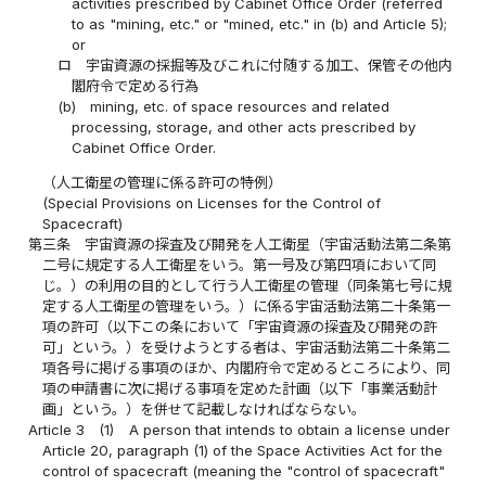
activities prescribed by Cabinet Office Order (referred
to as "mining, etc." or "mined, etc." in (b) and Article 5);
or
ロ
宇宙資源の採掘等及びこれに付随する加工、保管その他内
閣府令で定める行為
(b)
mining, etc. of space resources and related
processing, storage, and other acts prescribed by
Cabinet Office Order.
（人工衛星の管理に係る許可の特例）
(Special Provisions on Licenses for the Control of
Spacecraft)
第三条
宇宙資源の探査及び開発を人工衛星（宇宙活動法第二条第
二号に規定する人工衛星をいう。第一号及び第四項において同
じ。）の利用の目的として行う人工衛星の管理（同条第七号に規
定する人工衛星の管理をいう。）に係る宇宙活動法第二十条第一
項の許可（以下この条において「宇宙資源の探査及び開発の許
可」という。）を受けようとする者は、宇宙活動法第二十条第二
項各号に掲げる事項のほか、内閣府令で定めるところにより、同
項の申請書に次に掲げる事項を定めた計画（以下「事業活動計
画」という。）を併せて記載しなければならない。
Article 3
(1)
A person that intends to obtain a license under
Article 20, paragraph (1) of the Space Activities Act for the
control of spacecraft (meaning the "control of spacecraft"