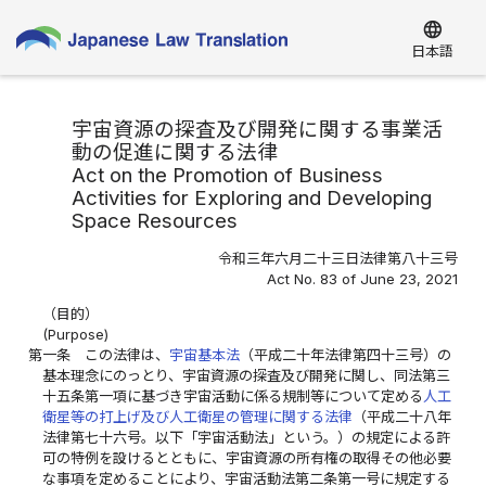
language
日本語
宇宙資源の探査及び開発に関する事業活
動の促進に関する法律
Act on the Promotion of Business
Activities for Exploring and Developing
Space Resources
令和三年六月二十三日法律第八十三号
Act No. 83 of June 23, 2021
（目的）
(Purpose)
第一条
この法律は、
宇宙基本法
（平成二十年法律第四十三号）の
基本理念にのっとり、宇宙資源の探査及び開発に関し、同法第三
十五条第一項に基づき宇宙活動に係る規制等について定める
人工
衛星等の打上げ及び人工衛星の管理に関する法律
（平成二十八年
法律第七十六号。以下「宇宙活動法」という。）の規定による許
可の特例を設けるとともに、宇宙資源の所有権の取得その他必要
な事項を定めることにより、宇宙活動法第二条第一号に規定する