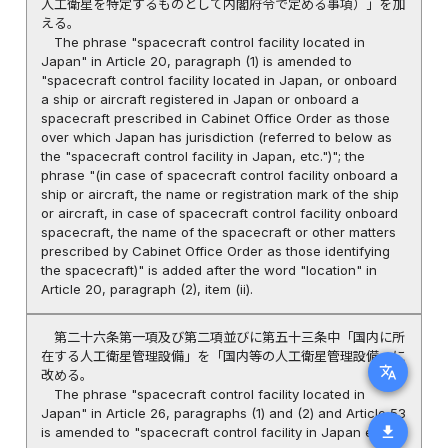
人工衛星を特定するものとして内閣府令で定める事項）」を加
える。
The phrase "spacecraft control facility located in
Japan" in Article 20, paragraph (1) is amended to
"spacecraft control facility located in Japan, or onboard
a ship or aircraft registered in Japan or onboard a
spacecraft prescribed in Cabinet Office Order as those
over which Japan has jurisdiction (referred to below as
the "spacecraft control facility in Japan, etc.")"; the
phrase "(in case of spacecraft control facility onboard a
ship or aircraft, the name or registration mark of the ship
or aircraft, in case of spacecraft control facility onboard
spacecraft, the name of the spacecraft or other matters
prescribed by Cabinet Office Order as those identifying
the spacecraft)" is added after the word "location" in
Article 20, paragraph (2), item (ii).
第二十六条第一項及び第二項並びに第五十三条中「国内に所
在する人工衛星管理設備」を「国内等の人工衛星管理設備」に
translate
改める。
The phrase "spacecraft control facility located in
Japan" in Article 26, paragraphs (1) and (2) and Article 53
download
is amended to "spacecraft control facility in Japan etc."