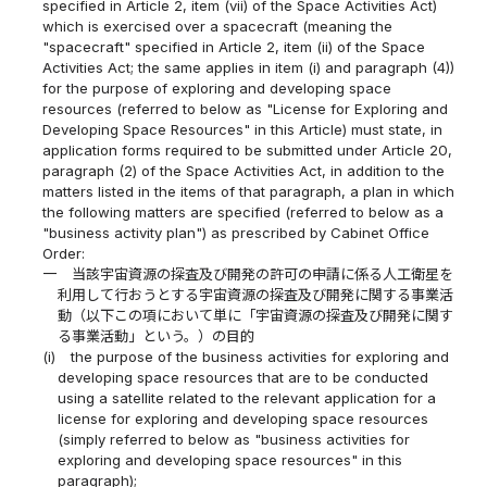
specified in Article 2, item (vii) of the Space Activities Act)
which is exercised over a spacecraft (meaning the
"spacecraft" specified in Article 2, item (ii) of the Space
Activities Act; the same applies in item (i) and paragraph (4))
for the purpose of exploring and developing space
resources (referred to below as "License for Exploring and
Developing Space Resources" in this Article) must state, in
application forms required to be submitted under Article 20,
paragraph (2) of the Space Activities Act, in addition to the
matters listed in the items of that paragraph, a plan in which
the following matters are specified (referred to below as a
"business activity plan") as prescribed by Cabinet Office
Order:
一
当該宇宙資源の探査及び開発の許可の申請に係る人工衛星を
利用して行おうとする宇宙資源の探査及び開発に関する事業活
動（以下この項において単に「宇宙資源の探査及び開発に関す
る事業活動」という。）の目的
(i)
the purpose of the business activities for exploring and
developing space resources that are to be conducted
using a satellite related to the relevant application for a
license for exploring and developing space resources
(simply referred to below as "business activities for
exploring and developing space resources" in this
paragraph);