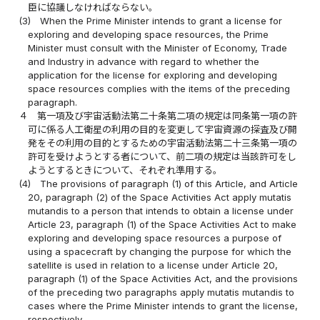
臣に協議しなければならない。
(3)
When the Prime Minister intends to grant a license for
exploring and developing space resources, the Prime
Minister must consult with the Minister of Economy, Trade
and Industry in advance with regard to whether the
application for the license for exploring and developing
space resources complies with the items of the preceding
paragraph.
４
第一項及び宇宙活動法第二十条第二項の規定は同条第一項の許
可に係る人工衛星の利用の目的を変更して宇宙資源の探査及び開
発をその利用の目的とするための宇宙活動法第二十三条第一項の
許可を受けようとする者について、前二項の規定は当該許可をし
ようとするときについて、それぞれ準用する。
(4)
The provisions of paragraph (1) of this Article, and Article
20, paragraph (2) of the Space Activities Act apply mutatis
mutandis to a person that intends to obtain a license under
Article 23, paragraph (1) of the Space Activities Act to make
exploring and developing space resources a purpose of
using a spacecraft by changing the purpose for which the
satellite is used in relation to a license under Article 20,
paragraph (1) of the Space Activities Act, and the provisions
of the preceding two paragraphs apply mutatis mutandis to
cases where the Prime Minister intends to grant the license,
respectively.