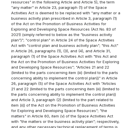
resources" in the following Article and Article 5), the term
"any matter" in Article 23, paragraph (1) of the Space
Activities Act is deemed to be replaced with "any matter or a
business activity plan prescribed in Article 3, paragraph (1)
of the Act on the Promotion of Business Activities for
Exploring and Developing Space Resources (Act No. 83 of
2021) (simply referred to below as the "business activity
plan")"; "control plan" in Article 24 of the Space Activities
Act with "control plan and business activity plan"; "this Act"
in Article 26, paragraphs (1), (3), and (4), and Article 31,
paragraph (1) of the Space Activities Act with "this Act and
the Act on the Promotion of Business Activities for Exploring
and Developing Space Resources"; "Articles 21 and 22
(limited to the parts concerning item (iii) (limited to the parts
concerning ability to implement the control plan))" in Article
26, paragraph (5) of the Space Activities Act with "Articles
21 and 22 (limited to the parts concerning item (iii) (limited to
the parts concerning ability to implement the control plan))
and Article 3, paragraph (2) (limited to the part related to
item (ii)) of the Act on the Promotion of Business Activities
for Exploring and Developing Space Resources"; "the
matters" in Article 60, item (v) of the Space Activities Act
with "the matters or the business activity plan"; respectively,
and any other necessary technical replacement of terms is