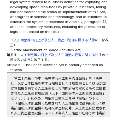
legal system related to business activities for exploring and
developing space resources by private businesses, taking
into consideration the status of implementation of this Act,
of progress in science and technology, and of initiatives to
establish the systems prescribed in Article 7, paragraph (1),
and take necessary measures, including the promotion of
legislation, based on the results.
（
人工衛星等の打上げ及び人工衛星の管理に関する法律
の一部改
正）
(Partial Amendment of Space Activities Act)
第五条
人工衛星等の打上げ及び人工衛星の管理に関する法律
の一
部を次のように改正する。
Article 5
The Space Activities Act is partially amended as
follows.
第二十条第一項中「所在する人工衛星管理設備」を「所在
し、又は日本国籍を有する船舶若しくは航空機若しくは我が国
が管轄権を有する人工衛星として内閣府令で定めるものに搭載
された人工衛星管理設備（以下「国内等の人工衛星管理設備」
という。）」に改め、同条第二項第二号中「場所」の下に
「（船舶又は航空機に搭載された人工衛星管理設備にあっては
当該船舶又は航空機の名称又は登録記号、人工衛星に搭載され
た人工衛星管理設備にあっては当該人工衛星の名称その他当該