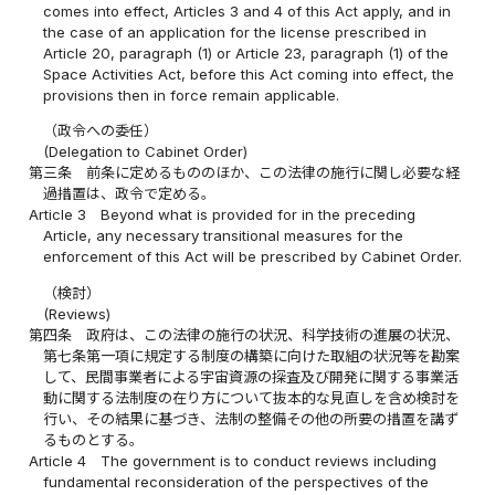
comes into effect, Articles 3 and 4 of this Act apply, and in
the case of an application for the license prescribed in
Article 20, paragraph (1) or Article 23, paragraph (1) of the
Space Activities Act, before this Act coming into effect, the
provisions then in force remain applicable.
（政令への委任）
(Delegation to Cabinet Order)
第三条
前条に定めるもののほか、この法律の施行に関し必要な経
過措置は、政令で定める。
Article 3
Beyond what is provided for in the preceding
Article, any necessary transitional measures for the
enforcement of this Act will be prescribed by Cabinet Order.
（検討）
(Reviews)
第四条
政府は、この法律の施行の状況、科学技術の進展の状況、
第七条第一項に規定する制度の構築に向けた取組の状況等を勘案
して、民間事業者による宇宙資源の探査及び開発に関する事業活
動に関する法制度の在り方について抜本的な見直しを含め検討を
行い、その結果に基づき、法制の整備その他の所要の措置を講ず
るものとする。
Article 4
The government is to conduct reviews including
fundamental reconsideration of the perspectives of the