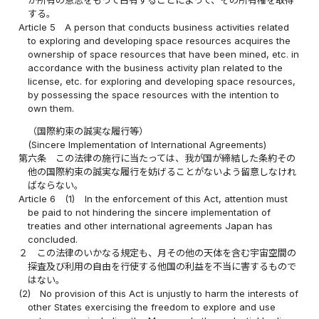
が所有の意思をもって占有することによって、その所有権を取得
する。
Article 5
A person that conducts business activities related
to exploring and developing space resources acquires the
ownership of space resources that have been mined, etc. in
accordance with the business activity plan related to the
license, etc. for exploring and developing space resources,
by possessing the space resources with the intention to
own them.
（国際約束の誠実な履行等）
(Sincere Implementation of International Agreements)
第六条
この法律の施行に当たっては、我が国が締結した条約その
他の国際約束の誠実な履行を妨げることがないよう留意しなけれ
ばならない。
Article 6
(1)
In the enforcement of this Act, attention must
be paid to not hindering the sincere implementation of
treaties and other international agreements Japan has
concluded.
２
この法律のいかなる規定も、月その他の天体を含む宇宙空間の
探査及び利用の自由を行使する他国の利益を不当に害するもので
はない。
(2)
No provision of this Act is unjustly to harm the interests of
other States exercising the freedom to explore and use