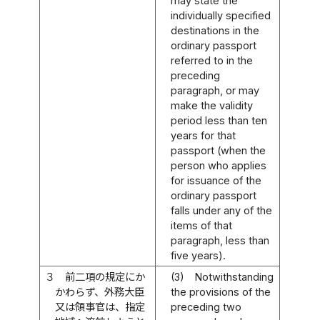
may state the
individually specified
destinations in the
ordinary passport
referred to in the
preceding
paragraph, or may
make the validity
period less than ten
years for that
passport (when the
person who applies
for issuance of the
ordinary passport
falls under any of the
items of that
paragraph, less than
five years).
３
前二項の規定にか
(3)
Notwithstanding
かわらず、外務大臣
the provisions of the
又は領事官は、指定
preceding two