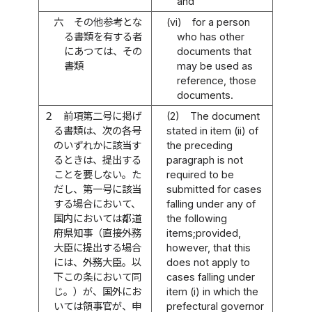
and
六
その他参考とな
(vi)
for a person
る書類を有する者
who has other
にあつては、その
documents that
書類
may be used as
reference, those
documents.
２
前項第二号に掲げ
(2)
The document
る書類は、次の各号
stated in item (ii) of
のいずれかに該当す
the preceding
るときは、提出する
paragraph is not
ことを要しない。た
required to be
だし、第一号に該当
submitted for cases
する場合において、
falling under any of
国内においては都道
the following
府県知事（直接外務
items;provided,
大臣に提出する場合
however, that this
には、外務大臣。以
does not apply to
下この条において同
cases falling under
じ。）が、国外にお
item (i) in which the
いては領事官が、申
prefectural governor