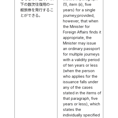
下の数次往復用の一
(1), item (ii), five
般旅券を発行するこ
years) for a single
とができる。
journey;provided,
however, that when
the Minister for
Foreign Affairs finds it
appropriate, the
Minister may issue
an ordinary passport
for multiple journeys
with a validity period
of ten years or less
(when the person
who applies for the
issuance falls under
any of the cases
stated in the items of
that paragraph, five
years or less), which
states the
individually specified