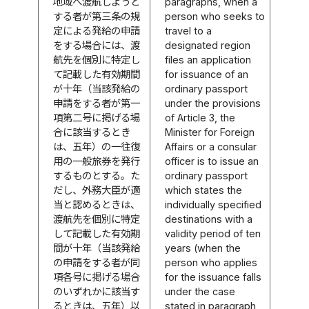
地域へ渡航しようと
paragraphs, when a
する者が第三条の規
person who seeks to
定による発給の申請
travel to a
をする場合には、渡
designated region
航先を個別に特定し
files an application
て記載した有効期間
for issuance of an
が十年（当該発給の
ordinary passport
申請をする者が第一
under the provisions
項第二号に掲げる場
of Article 3, the
合に該当するとき
Minister for Foreign
は、五年）の一往復
Affairs or a consular
用の一般旅券を発行
officer is to issue an
するものとする。た
ordinary passport
だし、外務大臣が適
which states the
当と認めるときは、
individually specified
渡航先を個別に特定
destinations with a
して記載した有効期
validity period of ten
間が十年（当該発給
years (when the
の申請をする者が同
person who applies
項各号に掲げる場合
for the issuance falls
のいずれかに該当す
under the case
るときは、五年）以
stated in paragraph