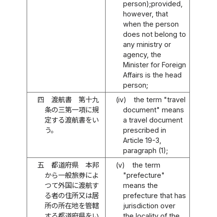
person);provided,
however, that
when the person
does not belong to
any ministry or
agency, the
Minister for Foreign
Affairs is the head
person;
四
渡航書 第十九
(iv)
the term "travel
条の三第一項に規
document" means
定する渡航書をい
a travel document
う。
prescribed in
Article 19-3,
paragraph (1);
五
都道府県 本邦
(v)
the term
から一般旅券によ
"prefecture"
つて外国に渡航す
means the
る者の住所又は居
prefecture that has
所の所在地を管轄
jurisdiction over
する都道府県をい
the locality of the