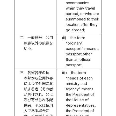
accompanies
when they travel
abroad, or who are
summoned to their
location after they
go abroad;
二
一般旅券 公用
(ii)
the term
旅券以外の旅券を
"ordinary
いう。
passport" means a
passport other
than an official
passport;
三
各省各庁の長
(iii)
the term
本邦から公用旅券
"heads of each
によつて外国に渡
ministry and
航する者（その者
agency" means
が同伴され、又は
the President of
呼び寄せられる配
the House of
偶者、子又は使用
Representatives,
人である場合に
the President of