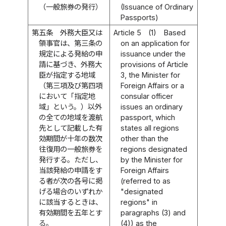
（一般旅券の発行）
(Issuance of Ordinary
Passports)
第五条
外務大臣又は
Article 5
(1)
Based
領事官は、第三条の
on an application for
規定による発給の申
issuance under the
請に基づき、外務大
provisions of Article
臣が指定する地域
3, the Minister for
（第三項及び第四項
Foreign Affairs or a
において「指定地
consular officer
域」という。）以外
issues an ordinary
の全ての地域を渡航
passport, which
先として記載した有
states all regions
効期間が十年の数次
other than the
往復用の一般旅券を
regions designated
発行する。ただし、
by the Minister for
当該発給の申請をす
Foreign Affairs
る者が次の各号に掲
(referred to as
げる場合のいずれか
"designated
に該当するときは、
regions" in
有効期間を五年とす
paragraphs (3) and
る。
(4)) as the