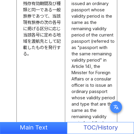
残存有効期間及び種
issued an ordinary
類と同一である一般
passport whose
旅券であつて、当該
validity period is the
現有旅券の次の各号
same as the
に掲げる区分に応じ
remaining validity
当該各号に定める地
period of the current
域を渡航先として記
passport (referred to
載したものを発行す
as "passport with
る。
the same remaining
validity period" in
Article 14), the
Minister for Foreign
Affairs or a consular
officer is to issue an
ordinary passport
whose validity period
and type that are the
translate
same as the
remaining validity
period and the type
Main Text
TOC/History
of the current