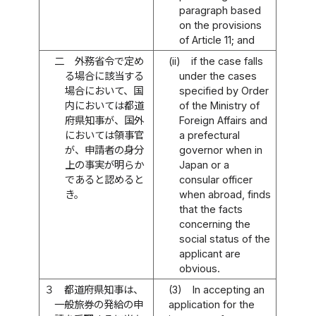
paragraph based
on the provisions
of Article 11; and
二
外務省令で定め
(ii)
if the case falls
る場合に該当する
under the cases
場合において、国
specified by Order
内においては都道
of the Ministry of
府県知事が、国外
Foreign Affairs and
においては領事官
a prefectural
が、申請者の身分
governor when in
上の事実が明らか
Japan or a
であると認めると
consular officer
き。
when abroad, finds
that the facts
concerning the
social status of the
applicant are
obvious.
３
都道府県知事は、
(3)
In accepting an
一般旅券の発給の申
application for the