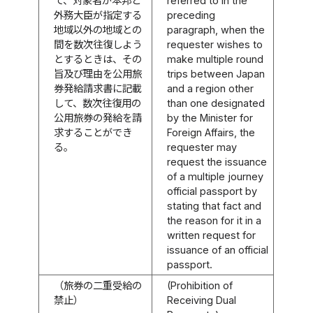
て、対象者が本邦と
referred to in the
外務大臣が指定する
preceding
地域以外の地域との
paragraph, when the
間を数次往復しよう
requester wishes to
とするときは、その
make multiple round
旨及び理由を公用旅
trips between Japan
券発給請求書に記載
and a region other
して、数次往復用の
than one designated
公用旅券の発給を請
by the Minister for
求することができ
Foreign Affairs, the
る。
requester may
request the issuance
of a multiple journey
official passport by
stating that fact and
the reason for it in a
written request for
issuance of an official
passport.
（旅券の二重受給の
(Prohibition of
禁止）
Receiving Dual