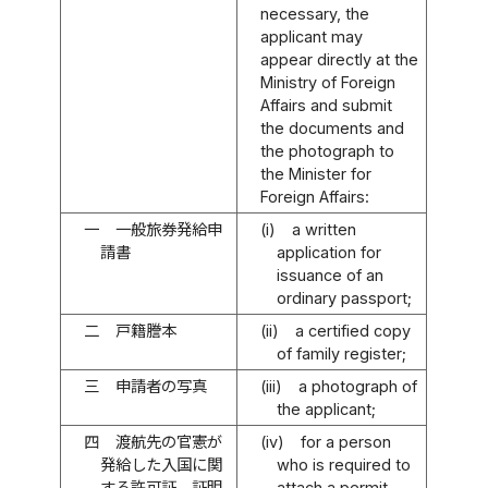
necessary, the
applicant may
appear directly at the
Ministry of Foreign
Affairs and submit
the documents and
the photograph to
the Minister for
Foreign Affairs:
一
一般旅券発給申
(i)
a written
請書
application for
issuance of an
ordinary passport;
二
戸籍謄本
(ii)
a certified copy
of family register;
三
申請者の写真
(iii)
a photograph of
the applicant;
四
渡航先の官憲が
(iv)
for a person
発給した入国に関
who is required to
する許可証、証明
attach a permit,