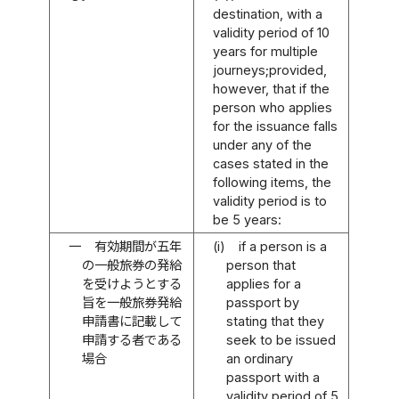
destination, with a
validity period of 10
years for multiple
journeys;provided,
however, that if the
person who applies
for the issuance falls
under any of the
cases stated in the
following items, the
validity period is to
be 5 years:
一
有効期間が五年
(i)
if a person is a
の一般旅券の発給
person that
を受けようとする
applies for a
旨を一般旅券発給
passport by
申請書に記載して
stating that they
申請する者である
seek to be issued
場合
an ordinary
passport with a
validity period of 5