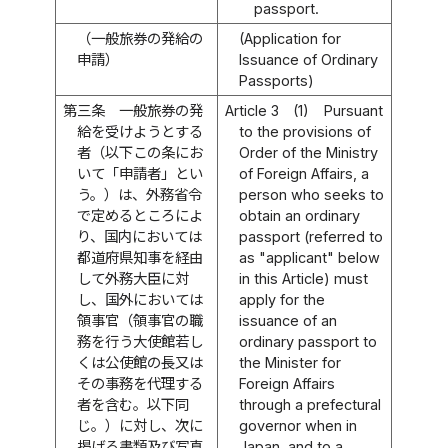
passport.
（一般旅券の発給の
(Application for
申請）
Issuance of Ordinary
Passports)
第三条
一般旅券の発
Article 3
(1)
Pursuant
給を受けようとする
to the provisions of
者（以下この条にお
Order of the Ministry
いて「申請者」とい
of Foreign Affairs, a
う。）は、外務省令
person who seeks to
で定めるところによ
obtain an ordinary
り、国内においては
passport (referred to
都道府県知事を経由
as "applicant" below
して外務大臣に対
in this Article) must
し、国外においては
apply for the
領事官（領事官の職
issuance of an
務を行う大使館若し
ordinary passport to
くは公使館の長又は
the Minister for
その事務を代理する
Foreign Affairs
者を含む。以下同
through a prefectural
じ。）に対し、次に
governor when in
掲げる書類及び写真
Japan, and to a