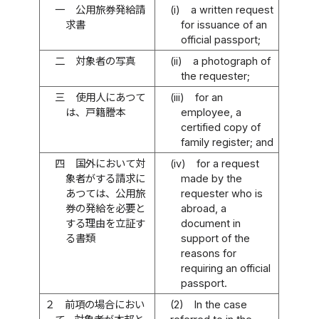
一
公用旅券発給請
(i)
a written request
求書
for issuance of an
official passport;
二
対象者の写真
(ii)
a photograph of
the requester;
三
使用人にあつて
(iii)
for an
は、戸籍謄本
employee, a
certified copy of
family register; and
四
国外において対
(iv)
for a request
象者がする請求に
made by the
あつては、公用旅
requester who is
券の発給を必要と
abroad, a
する理由を立証す
document in
る書類
support of the
reasons for
requiring an official
passport.
２
前項の場合におい
(2)
In the case