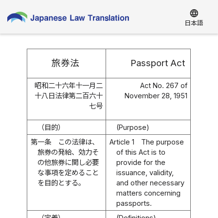
language
日本語
旅券法
Passport Act
昭和二十六年十一月二
Act No. 267 of
十八日法律第二百六十
November 28, 1951
七号
（目的）
(Purpose)
第一条
この法律は、
Article 1
The purpose
旅券の発給、効力そ
of this Act is to
の他旅券に関し必要
provide for the
な事項を定めること
issuance, validity,
を目的とする。
and other necessary
matters concerning
passports.
（定義）
(Definitions)