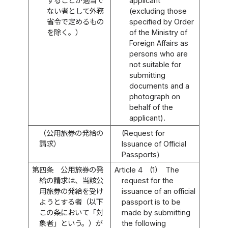
することが適当で
applicant
ない者として外務
(excluding those
省令で定めるもの
specified by Order
を除く。）
of the Ministry of
Foreign Affairs as
persons who are
not suitable for
submitting
documents and a
photograph on
behalf of the
applicant).
（公用旅券の発給の
(Request for
請求）
Issuance of Official
Passports)
第四条
公用旅券の発
Article 4
(1)
The
給の請求は、当該公
request for the
用旅券の発給を受け
issuance of an official
ようとする者（以下
passport is to be
この条において「対
made by submitting
象者」という。）が
the following