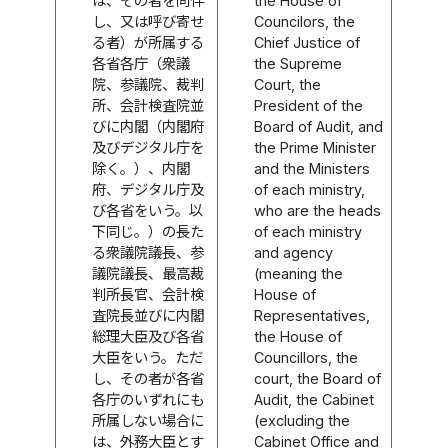
は、その者を同伴
the House of
し、又は呼び寄せ
Councilors, the
る者）が所属する
Chief Justice of
各省各庁（衆議
the Supreme
院、参議院、裁判
Court, the
所、会計検査院並
President of the
びに内閣（内閣府
Board of Audit, and
及びデジタル庁を
the Prime Minister
除く。）、内閣
and the Ministers
府、デジタル庁及
of each ministry,
び各省をいう。以
who are the heads
下同じ。）の長た
of each ministry
る衆議院議長、参
and agency
議院議長、最高裁
(meaning the
判所長官、会計検
House of
査院長並びに内閣
Representatives,
総理大臣及び各省
the House of
大臣をいう。ただ
Councillors, the
し、その者が各省
court, the Board of
各庁のいずれにも
Audit, the Cabinet
所属しない場合に
(excluding the
は、外務大臣とす
Cabinet Office and