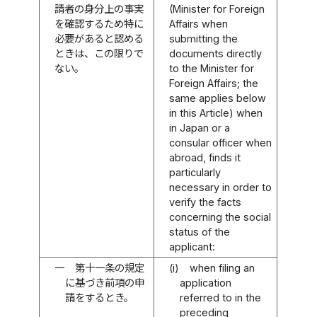
請者の身分上の事実
(Minister for Foreign
を確認するため特に
Affairs when
必要があると認める
submitting the
ときは、この限りで
documents directly
ない。
to the Minister for
Foreign Affairs; the
same applies below
in this Article) when
in Japan or a
consular officer when
abroad, finds it
particularly
necessary in order to
verify the facts
concerning the social
status of the
applicant:
一
第十一条の規定
(i)
when filing an
に基づき前項の申
application
請をするとき。
referred to in the
preceding