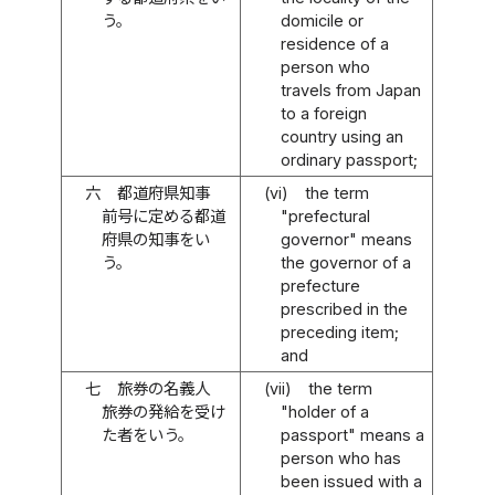
う。
domicile or
residence of a
person who
travels from Japan
to a foreign
country using an
ordinary passport;
六
都道府県知事
(vi)
the term
前号に定める都道
"prefectural
府県の知事をい
governor" means
う。
the governor of a
prefecture
prescribed in the
preceding item;
and
七
旅券の名義人
(vii)
the term
旅券の発給を受け
"holder of a
た者をいう。
passport" means a
person who has
been issued with a