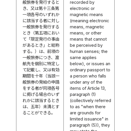
般旅券を発行すると
recorded by
き、又は第十三条第
electronic or
一項各号のいずれか
magnetic means
に該当する者に対し
(meaning electronic
一般旅券を発行する
means, magnetic
とき（第五項におい
means, or other
て「限定発行の事由
means that cannot
があるとき」と総称
be perceived by
する。）は、前項の
human senses; the
一般旅券につき、渡
same applies
航先を個別に特定し
below), or issues an
て記載し、又は有効
ordinary passport to
期間を十年（当該一
a person who falls
般旅券の発給の申請
under any of the
をする者が同項各号
items of Article 13,
に掲げる場合のいず
paragraph (1)
れかに該当するとき
(collectively referred
は、五年）未満とす
to as "when there
ることができる。
are grounds for
limited issuance" in
paragraph (5)), they