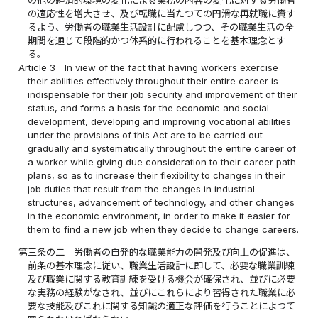
の他の経済的環境の変化による業務の内容の変化に対する労働者
の適応性を増大させ、及び転職に当たつての円滑な再就職に資す
るよう、労働者の職業生活設計に配慮しつつ、その職業生活の全
期間を通じて段階的かつ体系的に行われることを基本理念とす
る。
Article 3
In view of the fact that having workers exercise
their abilities effectively throughout their entire career is
indispensable for their job security and improvement of their
status, and forms a basis for the economic and social
development, developing and improving vocational abilities
under the provisions of this Act are to be carried out
gradually and systematically throughout the entire career of
a worker while giving due consideration to their career path
plans, so as to increase their flexibility to changes in their
job duties that result from the changes in industrial
structures, advancement of technology, and other changes
in the economic environment, in order to make it easier for
them to find a new job when they decide to change careers.
第三条の二
労働者の自発的な職業能力の開発及び向上の促進は、
前条の基本理念に従い、職業生活設計に即して、必要な職業訓練
及び職業に関する教育訓練を受ける機会が確保され、並びに必要
な実務の経験がなされ、並びにこれらにより習得された職業に必
要な技能及びこれに関する知識の適正な評価を行うことによつて