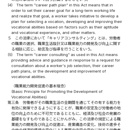
(4)
The term "career path plan" in this Act means that in
order to set their career goal for a long-term working life
and realize that goal, a worker takes initiative to develop a
plan for selecting a vocation, developing and improving their
vocational abilities based on factors such as their aptitude
and vocational experience, and other matters.
５
この法律において「キャリアコンサルティング」とは、労働者
の職業の選択、職業生活設計又は職業能力の開発及び向上に関す
る相談に応じ、助言及び指導を行うことをいう。
(5)
The term "career consulting" as used in this Act means
providing advice and guidance in response to a request for
consultation about a worker's job selection, their career
path plans, or the development and improvement of
vocational abilities.
（職業能力開発促進の基本理念）
(Basic Principle for Promoting the Development of
Vocational Abilities)
第三条
労働者がその職業生活の全期間を通じてその有する能力を
有効に発揮できるようにすることが、職業の安定及び労働者の地
位の向上のために不可欠であるとともに、経済及び社会の発展の
基礎をなすものであることにかんがみ、この法律の規定による職
業能力の開発及び向上の促進は、産業構造の変化、技術の進歩そ