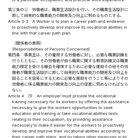
第三条の三
労働者は、職業生活設計を行い、その職業生活設計に
即して自発的な職業能力の開発及び向上に努めるものとする。
Article 3-3
A Worker is to plan a career path and endeavor
to proactively develop and improve its vocational abilities in
line with that career path plan.
（関係者の責務）
(Responsibilities of Persons Concerned)
第四条
事業主は、その雇用する労働者に対し、必要な職業訓練を
行うとともに、その労働者が自ら職業に関する教育訓練又は職業
能力検定を受ける機会を確保するために必要な援助その他その労
働者が職業生活設計に即して自発的な職業能力の開発及び向上を
図ることを容易にするために必要な援助を行うこと等によりその
労働者に係る職業能力の開発及び向上の促進に努めなければなら
ない。
Article 4
(1)
An employer must provide the vocational
training necessary for its workers by offering the assistance
necessary to give the workers opportunities to seek
education and training or take vocational abilities tests
relating to their occupation, by providing assistance
necessary to make it easier for the workers to proactively
develop and improve their vocational abilities according to
their career path plans, and by taking other measures in its