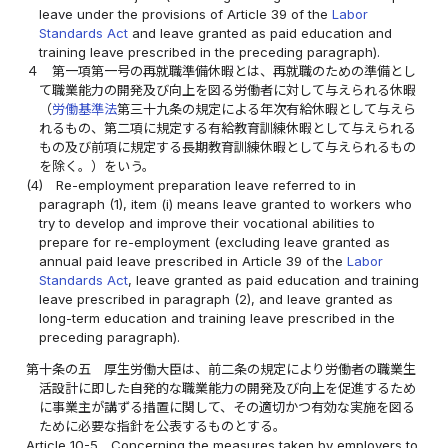
leave under the provisions of Article 39 of the
Labor
Standards Act
and leave granted as paid education and
training leave prescribed in the preceding paragraph).
４
第一項第一号の再就職準備休暇とは、再就職のための準備とし
て職業能力の開発及び向上を図る労働者に対して与えられる休暇
（
労働基準法
第三十九条の規定による年次有給休暇として与えら
れるもの、第二項に規定する有給教育訓練休暇として与えられる
もの及び前項に規定する長期教育訓練休暇として与えられるもの
を除く。）をいう。
(4)
Re-employment preparation leave referred to in
paragraph (1), item (i) means leave granted to workers who
try to develop and improve their vocational abilities to
prepare for re-employment (excluding leave granted as
annual paid leave prescribed in Article 39 of the
Labor
Standards Act
, leave granted as paid education and training
leave prescribed in paragraph (2), and leave granted as
long-term education and training leave prescribed in the
preceding paragraph).
第十条の五
厚生労働大臣は、前二条の規定により労働者の職業生
活設計に即した自発的な職業能力の開発及び向上を促進するため
に事業主が講ずる措置に関して、その適切かつ有効な実施を図る
ために必要な指針を公表するものとする。
Article 10-5
Concerning the measures taken by employers to