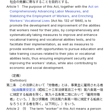
社会の発展に寄与することを目的とする。
Article 1
The purpose of this Act, together with the
Act on
Comprehensively Advancing Labor Measures, and
Stabilizing the Employment of Workers, and Enriching
Workers' Vocational Lives
(Act No. 132 of 1966), is to
promote the development and improvement of the abilities
that workers need for their jobs, by comprehensively and
systematically taking measures to improve and enhance
vocational training and vocational abilities tests, and to
facilitate their implementation, as well as measures to
provide workers with opportunities to pursue education and
take training courses related to their jobs or vocational
abilities tests, thus ensuring employment security and
improving the workers' status, while also contributing to
economic and social development.
（定義）
(Definition)
第二条
この法律において「労働者」とは、事業主に雇用される者
（
船員職業安定法
（昭和二十三年法律第百三十号）第六条第一項
に規定する船員を除く。第九十五条第二項において「雇用労働
者」という。）及び求職者（同法第六条第一項に規定する船員と
なろうとする者を除く。以下同じ。）をいう。
Article 2
(1)
The term "worker" in this Act means a person