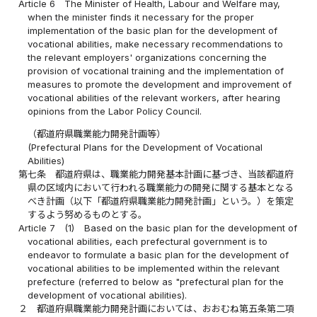
Article 6
The Minister of Health, Labour and Welfare may,
when the minister finds it necessary for the proper
implementation of the basic plan for the development of
vocational abilities, make necessary recommendations to
the relevant employers' organizations concerning the
provision of vocational training and the implementation of
measures to promote the development and improvement of
vocational abilities of the relevant workers, after hearing
opinions from the Labor Policy Council.
（都道府県職業能力開発計画等）
(Prefectural Plans for the Development of Vocational
Abilities)
第七条
都道府県は、職業能力開発基本計画に基づき、当該都道府
県の区域内において行われる職業能力の開発に関する基本となる
べき計画（以下「都道府県職業能力開発計画」という。）を策定
するよう努めるものとする。
Article 7
(1)
Based on the basic plan for the development of
vocational abilities, each prefectural government is to
endeavor to formulate a basic plan for the development of
vocational abilities to be implemented within the relevant
prefecture (referred to below as "prefectural plan for the
development of vocational abilities).
２
都道府県職業能力開発計画においては、おおむね第五条第二項