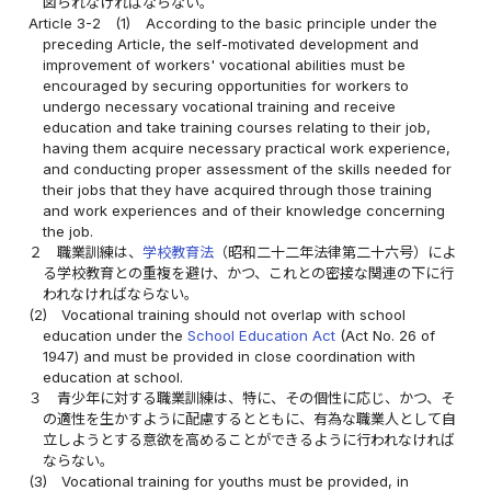
図られなければならない。
Article 3-2
(1)
According to the basic principle under the
preceding Article, the self-motivated development and
improvement of workers' vocational abilities must be
encouraged by securing opportunities for workers to
undergo necessary vocational training and receive
education and take training courses relating to their job,
having them acquire necessary practical work experience,
and conducting proper assessment of the skills needed for
their jobs that they have acquired through those training
and work experiences and of their knowledge concerning
the job.
２
職業訓練は、
学校教育法
（昭和二十二年法律第二十六号）によ
る学校教育との重複を避け、かつ、これとの密接な関連の下に行
われなければならない。
(2)
Vocational training should not overlap with school
education under the
School Education Act
(Act No. 26 of
1947) and must be provided in close coordination with
education at school.
３
青少年に対する職業訓練は、特に、その個性に応じ、かつ、そ
の適性を生かすように配慮するとともに、有為な職業人として自
立しようとする意欲を高めることができるように行われなければ
ならない。
(3)
Vocational training for youths must be provided, in