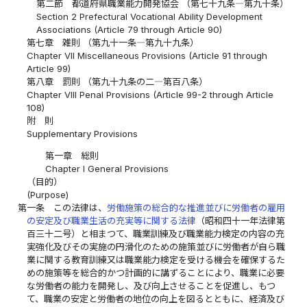
第二節 都道府県職業能力開発協会 （第七十九条―第九十条）
Section 2 Prefectural Vocational Ability Development
Associations (Article 79 through Article 90)
第七章 雑則 （第九十一条―第九十九条）
Chapter VII Miscellaneous Provisions (Article 91 through
Article 99)
第八章 罰則 （第九十九条の二―第百八条）
Chapter VIII Penal Provisions (Article 99-2 through Article
108)
附 則
Supplementary Provisions
第一章 総則
Chapter I General Provisions
（目的）
(Purpose)
第一条
この法律は、
労働施策の総合的な推進並びに労働者の雇用
の安定及び職業生活の充実等に関する法律
（昭和四十一年法律第
百三十二号）と相まつて、職業訓練及び職業能力検定の内容の充
実強化及びその実施の円滑化のための施策並びに労働者が自ら職
業に関する教育訓練又は職業能力検定を受ける機会を確保するた
めの施策等を総合的かつ計画的に講ずることにより、職業に必要
な労働者の能力を開発し、及び向上させることを促進し、もつ
て、職業の安定と労働者の地位の向上を図るとともに、経済及び