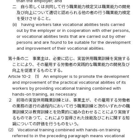
than the employer; and
二
自ら若しくは共同して行う職業能力検定又は職業能力の開発
及び向上について適切と認められる他の者の行う職業能力検定
を受けさせること。
(ii)
having workers take vocational abilities tests carried
out by the employer or in cooperation with other persons,
or vocational abilities tests that are carried out by other
persons and are found to be suitable for the development
and improvement of their vocational abilities.
第十条の二
事業主は、必要に応じ、実習併用職業訓練を実施する
ことにより、その雇用する労働者の実践的な職業能力の開発及び
向上を促進するものとする。
Article 10-2
(1)
An employer is to promote the development
and improvement of the practical vocational abilities of its
workers by providing vocational training combined with
hands-on training, as necessary.
２
前項の実習併用職業訓練とは、事業主が、その雇用する労働者
の業務の遂行の過程内において行う職業訓練と次のいずれかの職
業訓練又は教育訓練とを効果的に組み合わせることにより実施す
るものであつて、これにより習得された技能及びこれに関する知
識についての評価を行うものをいう。
(2)
Vocational training combined with hands-on training
referred to in the preceding paragraph means vocational