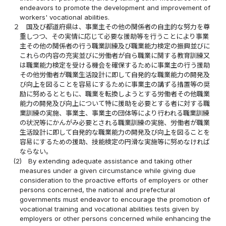
endeavors to promote the development and improvement of
workers' vocational abilities.
２
国及び都道府県は、事業主その他の関係者の自主的な努力を尊
重しつつ、その実情に応じて必要な援助等を行うことにより事業
主その他の関係者の行う職業訓練及び職業能力検定の振興並びに
これらの内容の充実並びに労働者が自ら職業に関する教育訓練又
は職業能力検定を受ける機会を確保するために事業主の行う援助
その他労働者が職業生活設計に即して自発的な職業能力の開発及
び向上を図ることを容易にするために事業主の講ずる措置等の奨
励に努めるとともに、職業を転換しようとする労働者その他職業
能力の開発及び向上について特に援助を必要とする者に対する職
業訓練の実施、事業主、事業主の団体等により行われる職業訓練
の状況等にかんがみ必要とされる職業訓練の実施、労働者が職業
生活設計に即して自発的な職業能力の開発及び向上を図ることを
容易にするための援助、技能検定の円滑な実施等に努めなければ
ならない。
(2)
By extending adequate assistance and taking other
measures under a given circumstance while giving due
consideration to the proactive efforts of employers or other
persons concerned, the national and prefectural
governments must endeavor to encourage the promotion of
vocational training and vocational abilities tests given by
employers or other persons concerned while enhancing the