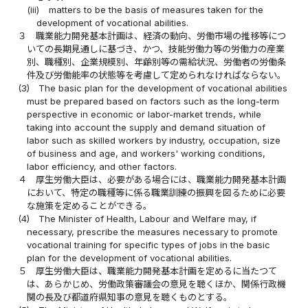
(iii)
matters to be the basis of measures taken for the
development of vocational abilities.
３
職業能力開発基本計画は、経済の動向、労働市場の推移等につ
いての長期見通しに基づき、かつ、技能労働力等の労働力の産業
別、職種別、企業規模別、年齢別等の需給状況、労働者の労働条
件及び労働能率の状態等を考慮して定められなければならない。
(3)
The basic plan for the development of vocational abilities
must be prepared based on factors such as the long-term
perspective in economic or labor-market trends, while
taking into account the supply and demand situation of
labor such as skilled workers by industry, occupation, size
of business and age, and workers' working conditions,
labor efficiency, and other factors.
４
厚生労働大臣は、必要がある場合には、職業能力開発基本計画
において、特定の職種等に係る職業訓練の振興を図るために必要
な施策を定めることができる。
(4)
The Minister of Health, Labour and Welfare may, if
necessary, prescribe the measures necessary to promote
vocational training for specific types of jobs in the basic
plan for the development of vocational abilities.
５
厚生労働大臣は、職業能力開発基本計画を定めるに当たつて
は、あらかじめ、労働政策審議会の意見を聴くほか、関係行政機
関の長及び都道府県知事の意見を聴くものとする。