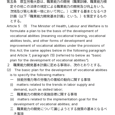
第五条
厚生労働大臣は、職業能力の開発（職業訓練、職業能力検
定その他この法律の規定による職業能力の開発及び向上をいう。
次項及び第七条第一項において同じ。）に関する基本となるべき
計画（以下「職業能力開発基本計画」という。）を策定するもの
とする。
Article 5
(1)
The Minister of Health, Labour and Welfare is to
formulate a plan to be the basis of the development of
vocational abilities (meaning vocational training, vocational
abilities tests, and other forms of development and
improvement of vocational abilities under the provisions of
this Act; the same applies below in the following paragraph
and Article 7, paragraph (1)) (referred to below as "basic
plan for the development of vocational abilities").
２
職業能力開発基本計画に定める事項は、次のとおりとする。
(2)
The basic plan for the development of vocational abilities
is to specify the following matters:
一
技能労働力等の労働力の需給の動向に関する事項
(i)
matters related to the trends in labor supply and
demand, such as skilled labor;
二
職業能力の開発の実施目標に関する事項
(ii)
matters related to the implementation goal for the
development of vocational abilities; and
三
職業能力の開発について講じようとする施策の基本となるべ
き事項