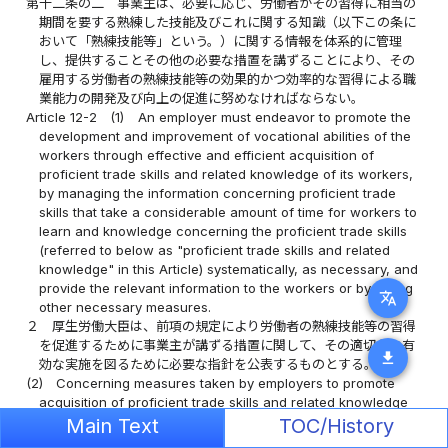
第十二条の二
事業主は、必要に応じ、労働者がその習得に相当の
期間を要する熟練した技能及びこれに関する知識（以下この条に
おいて「熟練技能等」という。）に関する情報を体系的に管理
し、提供することその他の必要な措置を講ずることにより、その
雇用する労働者の熟練技能等の効果的かつ効率的な習得による職
業能力の開発及び向上の促進に努めなければならない。
Article 12-2
(1)
An employer must endeavor to promote the
development and improvement of vocational abilities of the
workers through effective and efficient acquisition of
proficient trade skills and related knowledge of its workers,
by managing the information concerning proficient trade
skills that take a considerable amount of time for workers to
learn and knowledge concerning the proficient trade skills
(referred to below as "proficient trade skills and related
knowledge" in this Article) systematically, as necessary, and
provide the relevant information to the workers or by taking
translate
other necessary measures.
２
厚生労働大臣は、前項の規定により労働者の熟練技能等の習得
を促進するために事業主が講ずる措置に関して、その適切かつ有
download
効な実施を図るために必要な指針を公表するものとする。
(2)
Concerning measures taken by employers to promote
acquisition of proficient trade skills and related knowledge
by workers pursuant to the provisions of the preceding
Main Text
TOC/History
paragraph, the Minister of Health, Labour and Welfare is to