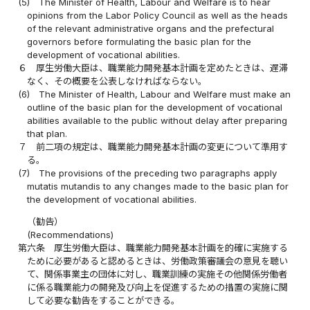
(5)
The Minister of Health, Labour and Welfare is to hear
opinions from the Labor Policy Council as well as the heads
of the relevant administrative organs and the prefectural
governors before formulating the basic plan for the
development of vocational abilities.
６
厚生労働大臣は、職業能力開発基本計画を定めたときは、遅滞
なく、その概要を公表しなければならない。
(6)
The Minister of Health, Labour and Welfare must make an
outline of the basic plan for the development of vocational
abilities available to the public without delay after preparing
that plan.
７
前二項の規定は、職業能力開発基本計画の変更について準用す
る。
(7)
The provisions of the preceding two paragraphs apply
mutatis mutandis to any changes made to the basic plan for
the development of vocational abilities.
（勧告）
(Recommendations)
第六条
厚生労働大臣は、職業能力開発基本計画を的確に実施する
ために必要があると認めるときは、労働政策審議会の意見を聴い
て、関係事業主の団体に対し、職業訓練の実施その他関係労働者
に係る職業能力の開発及び向上を促進するための措置の実施に関
して必要な勧告をすることができる。