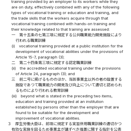
training provided by an employer to its workers while they
are on duty, effectively combined with any of the following
types of vocational training or education and training, and
the trade skills that the workers acquire through that
vocational training combined with hands-on training and
their knowledge related to that training are assessed:
一
第十五条の七第三項に規定する公共職業能力開発施設により
行われる職業訓練
(i)
vocational training provided at a public institution for the
development of vocational abilities under the provisions of
Article 15-7, paragraph (3);
二
第二十四条第三項に規定する認定職業訓練
(ii)
the accredited vocational training under the provisions
of Article 24, paragraph (3); and
三
前二号に掲げるもののほか、当該事業主以外の者の設置する
施設であつて職業能力の開発及び向上について適切と認められ
るものにより行われる教育訓練
(iii)
beyond what is stated in the preceding two items,
education and training provided at an institution
established by persons other than the employer that are
found to be suitable for the development and
improvement of vocational abilities.
３
厚生労働大臣は、前項に規定する実習併用職業訓練の適切かつ
有効な実施を図るため事業主が講ずべき措置に関する指針を公表