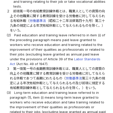
and training relating to their job or take vocational abilities
tests.
２
前項第一号の有給教育訓練休暇とは、職業人としての資質の向
上その他職業に関する教育訓練を受ける労働者に対して与えられ
る有給休暇（
労働基準法
（昭和二十二年法律第四十九号）第三十
九条の規定による年次有給休暇として与えられるものを除く。）
をいう。
(2)
Paid education and training leave referred to in item (i) of
the preceding paragraph means paid leave granted to
workers who receive education and training related to the
improvement of their qualities as professionals or related to
their jobs (excluding leave granted as annual paid leave
under the provisions of Article 39 of the
Labor Standards
Act
(Act No. 49 of 1947).
３
第一項第一号の長期教育訓練休暇とは、職業人としての資質の
向上その他職業に関する教育訓練を受ける労働者に対して与えら
れる休暇であつて長期にわたるもの（
労働基準法
第三十九条の規
定による年次有給休暇として与えられるもの及び前項に規定する
有給教育訓練休暇として与えられるものを除く。）をいう。
(3)
Long-term education and training leave referred to in
paragraph (1), item (i) means long-term leave granted to
workers who receive education and take training related to
the improvement of their qualities as professionals or
related to their jobs (excluding leave granted as annual paid