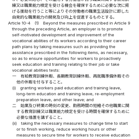
練又は職業能力検定を受ける機会を確保するために必要な次に掲
げる援助を行うこと等によりその労働者の職業生活設計に即した
自発的な職業能力の開発及び向上を促進するものとする。
Article 10-4
(1)
Beyond the measures prescribed in Article 9
through the preceding Article, an employer is to promote
self-motivated development and improvement of the
vocational abilities of its workers according to their career
path plans by taking measures such as providing the
assistance prescribed in the following items, as necessary,
so as to ensure opportunities for workers to proactively
seek education and training relating to their job or take
vocational abilities tests:
一
有給教育訓練休暇、長期教育訓練休暇、再就職準備休暇その
他の休暇を付与すること。
(i)
granting workers paid education and training leave,
long-term education and training leave, re-employment
preparation leave, and other leave; and
二
始業及び終業の時刻の変更、勤務時間の短縮その他職業に関
する教育訓練又は職業能力検定を受ける時間を確保するために
必要な措置を講ずること。
(ii)
taking the necessary measures to change time to start
or to finish working, reduce working hours or other
measures to secure time for workers to receive education