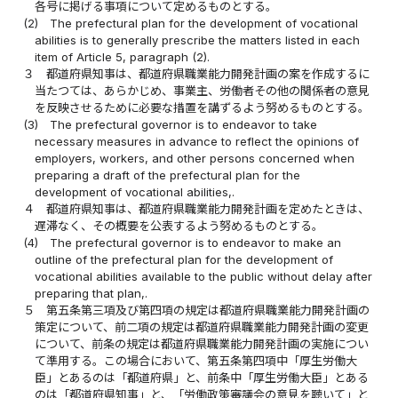
各号に掲げる事項について定めるものとする。
(2)
The prefectural plan for the development of vocational
abilities is to generally prescribe the matters listed in each
item of Article 5, paragraph (2).
３
都道府県知事は、都道府県職業能力開発計画の案を作成するに
当たつては、あらかじめ、事業主、労働者その他の関係者の意見
を反映させるために必要な措置を講ずるよう努めるものとする。
(3)
The prefectural governor is to endeavor to take
necessary measures in advance to reflect the opinions of
employers, workers, and other persons concerned when
preparing a draft of the prefectural plan for the
development of vocational abilities,.
４
都道府県知事は、都道府県職業能力開発計画を定めたときは、
遅滞なく、その概要を公表するよう努めるものとする。
(4)
The prefectural governor is to endeavor to make an
outline of the prefectural plan for the development of
vocational abilities available to the public without delay after
preparing that plan,.
５
第五条第三項及び第四項の規定は都道府県職業能力開発計画の
策定について、前二項の規定は都道府県職業能力開発計画の変更
について、前条の規定は都道府県職業能力開発計画の実施につい
て準用する。この場合において、第五条第四項中「厚生労働大
臣」とあるのは「都道府県」と、前条中「厚生労働大臣」とある
のは「都道府県知事」と、「労働政策審議会の意見を聴いて」と