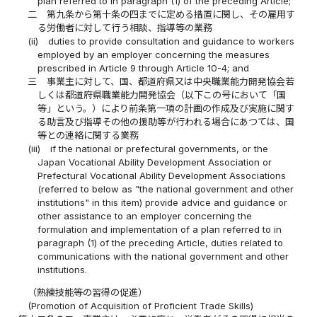
plan referred to in paragraph (1) of the preceding Article;
二
第九条から第十条の四までに定める措置に関し、その雇用す
る労働者に対して行う相談、指導等の業務
(ii)
duties to provide consultation and guidance to workers
employed by an employer concerning the measures
prescribed in Article 9 through Article 10-4; and
三
事業主に対して、国、都道府県又は中央職業能力開発協会若
しくは都道府県職業能力開発協会（以下この号において「国
等」という。）により前条第一項の計画の作成及び実施に関す
る助言及び指導その他の援助等が行われる場合にあつては、国
等との連絡に関する業務
(iii)
if the national or prefectural governments, or the
Japan Vocational Ability Development Association or
Prefectural Vocational Ability Development Associations
(referred to below as "the national government and other
institutions" in this item) provide advice and guidance or
other assistance to an employer concerning the
formulation and implementation of a plan referred to in
paragraph (1) of the preceding Article, duties related to
communications with the national government and other
institutions.
（熟練技能等の習得の促進）
(Promotion of Acquisition of Proficient Trade Skills)