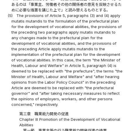
あるのは「事業主、労働者その他の関係者の意見を反映させるた
めに必要な措置を講じた上で」と読み替えるものとする。
(5)
The provisions of Article 5, paragraphs (3) and (4) apply
mutatis mutandis to the formulation of the prefectural plan
for the development of vocational abilities, the provisions of
the preceding two paragraphs apply mutatis mutandis to
any changes made to the prefectural plan for the
development of vocational abilities, and the provisions of
the preceding Article apply mutatis mutandis to the
implementation of the prefectural plan for the development
of vocational abilities. In this case, the term "the Minister of
Health, Labour and Welfare" in Article 5, paragraph (4) is
deemed to be replaced with "the prefecture"; the terms "the
Minister of Health, Labour and Welfare" and "after hearing
opinions from the Labor Policy Council" in the preceding
Article are deemed to be replaced with "the prefectural
governor" and "after taking necessary measures to reflect
the opinions of employers, workers, and other persons
concerned," respectively.
第三章 職業能力開発の促進
Chapter III Promotion of the Development of Vocational
Abilities
第一節 事業主等の行う職業能力開発促進の措置