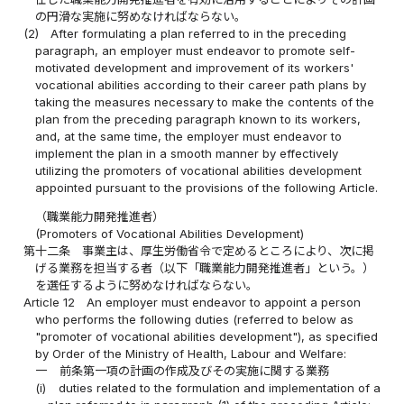
の円滑な実施に努めなければならない。
(2)
After formulating a plan referred to in the preceding
paragraph, an employer must endeavor to promote self-
motivated development and improvement of its workers'
vocational abilities according to their career path plans by
taking the measures necessary to make the contents of the
plan from the preceding paragraph known to its workers,
and, at the same time, the employer must endeavor to
implement the plan in a smooth manner by effectively
utilizing the promoters of vocational abilities development
appointed pursuant to the provisions of the following Article.
（職業能力開発推進者）
(Promoters of Vocational Abilities Development)
第十二条
事業主は、厚生労働省令で定めるところにより、次に掲
げる業務を担当する者（以下「職業能力開発推進者」という。）
を選任するように努めなければならない。
Article 12
An employer must endeavor to appoint a person
who performs the following duties (referred to below as
"promoter of vocational abilities development"), as specified
by Order of the Ministry of Health, Labour and Welfare:
一
前条第一項の計画の作成及びその実施に関する業務
(i)
duties related to the formulation and implementation of a