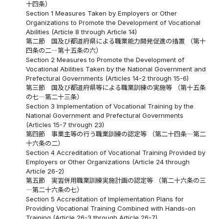
十四条）
Section 1 Measures Taken by Employers or Other
Organizations to Promote the Development of Vocational
Abilities (Article 8 through Article 14)
第二節 国及び都道府県による職業能力開発促進の措置 （第十
四条の二―第十五条の六）
Section 2 Measures to Promote the Development of
Vocational Abilities Taken by the National Government and
Prefectural Governments (Articles 14-2 through 15-6)
第三節 国及び都道府県等による職業訓練の実施等 （第十五条
の七―第二十三条）
Section 3 Implementation of Vocational Training by the
National Government and Prefectural Governments
(Articles 15-7 through 23)
第四節 事業主等の行う職業訓練の認定等 （第二十四条―第二
十六条の二）
Section 4 Accreditation of Vocational Training Provided by
Employers or Other Organizations (Article 24 through
Article 26-2)
第五節 実習併用職業訓練実施計画の認定等 （第二十六条の三
―第二十六条の七）
Section 5 Accreditation of Implementation Plans for
Providing Vocational Training Combined with Hands-on
Training (Article 26-3 through Article 26-7)