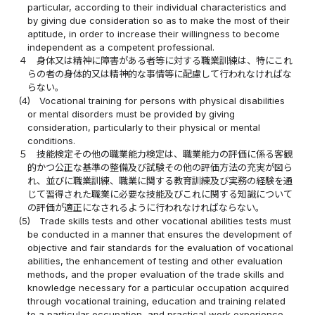
particular, according to their individual characteristics and
by giving due consideration so as to make the most of their
aptitude, in order to increase their willingness to become
independent as a competent professional.
４
身体又は精神に障害がある者等に対する職業訓練は、特にこれ
らの者の身体的又は精神的な事情等に配慮して行われなければな
らない。
(4)
Vocational training for persons with physical disabilities
or mental disorders must be provided by giving
consideration, particularly to their physical or mental
conditions.
５
技能検定その他の職業能力検定は、職業能力の評価に係る客観
的かつ公正な基準の整備及び試験その他の評価方法の充実が図ら
れ、並びに職業訓練、職業に関する教育訓練及び実務の経験を通
じて習得された職業に必要な技能及びこれに関する知識について
の評価が適正になされるように行われなければならない。
(5)
Trade skills tests and other vocational abilities tests must
be conducted in a manner that ensures the development of
objective and fair standards for the evaluation of vocational
abilities, the enhancement of testing and other evaluation
methods, and the proper evaluation of the trade skills and
knowledge necessary for a particular occupation acquired
through vocational training, education and training related
to a particular occupation, and practical work experience.