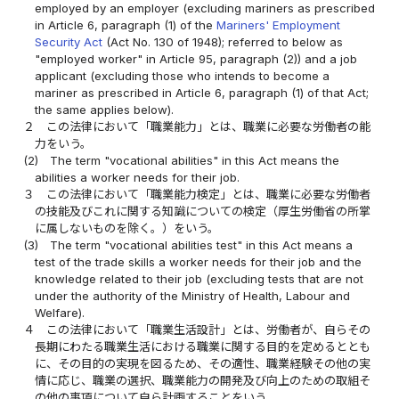
employed by an employer (excluding mariners as prescribed
in Article 6, paragraph (1) of the
Mariners' Employment
Security Act
(Act No. 130 of 1948); referred to below as
"employed worker" in Article 95, paragraph (2)) and a job
applicant (excluding those who intends to become a
mariner as prescribed in Article 6, paragraph (1) of that Act;
the same applies below).
２
この法律において「職業能力」とは、職業に必要な労働者の能
力をいう。
(2)
The term "vocational abilities" in this Act means the
abilities a worker needs for their job.
３
この法律において「職業能力検定」とは、職業に必要な労働者
の技能及びこれに関する知識についての検定（厚生労働省の所掌
に属しないものを除く。）をいう。
(3)
The term "vocational abilities test" in this Act means a
test of the trade skills a worker needs for their job and the
knowledge related to their job (excluding tests that are not
under the authority of the Ministry of Health, Labour and
Welfare).
４
この法律において「職業生活設計」とは、労働者が、自らその
長期にわたる職業生活における職業に関する目的を定めるととも
に、その目的の実現を図るため、その適性、職業経験その他の実
情に応じ、職業の選択、職業能力の開発及び向上のための取組そ
の他の事項について自ら計画することをいう。