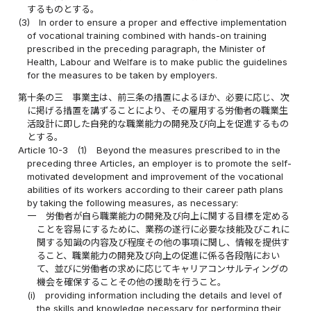
するものとする。
(3)
In order to ensure a proper and effective implementation
of vocational training combined with hands-on training
prescribed in the preceding paragraph, the Minister of
Health, Labour and Welfare is to make public the guidelines
for the measures to be taken by employers.
第十条の三
事業主は、前三条の措置によるほか、必要に応じ、次
に掲げる措置を講ずることにより、その雇用する労働者の職業生
活設計に即した自発的な職業能力の開発及び向上を促進するもの
とする。
Article 10-3
(1)
Beyond the measures prescribed to in the
preceding three Articles, an employer is to promote the self-
motivated development and improvement of the vocational
abilities of its workers according to their career path plans
by taking the following measures, as necessary:
一
労働者が自ら職業能力の開発及び向上に関する目標を定める
ことを容易にするために、業務の遂行に必要な技能及びこれに
関する知識の内容及び程度その他の事項に関し、情報を提供す
ること、職業能力の開発及び向上の促進に係る各段階におい
て、並びに労働者の求めに応じてキャリアコンサルティングの
機会を確保することその他の援助を行うこと。
(i)
providing information including the details and level of
the skills and knowledge necessary for performing their