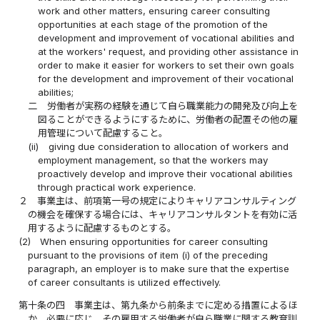
work and other matters, ensuring career consulting
opportunities at each stage of the promotion of the
development and improvement of vocational abilities and
at the workers' request, and providing other assistance in
order to make it easier for workers to set their own goals
for the development and improvement of their vocational
abilities;
二
労働者が実務の経験を通じて自ら職業能力の開発及び向上を
図ることができるようにするために、労働者の配置その他の雇
用管理について配慮すること。
(ii)
giving due consideration to allocation of workers and
employment management, so that the workers may
proactively develop and improve their vocational abilities
through practical work experience.
２
事業主は、前項第一号の規定によりキャリアコンサルティング
の機会を確保する場合には、キャリアコンサルタントを有効に活
用するように配慮するものとする。
(2)
When ensuring opportunities for career consulting
pursuant to the provisions of item (i) of the preceding
paragraph, an employer is to make sure that the expertise
of career consultants is utilized effectively.
第十条の四
事業主は、第九条から前条までに定める措置によるほ
か、必要に応じ、その雇用する労働者が自ら職業に関する教育訓