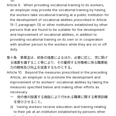
る。
Article 9
When providing vocational training to its workers,
an employer may provide the vocational training by having
the workers take vocational training at a public institution for
the development of vocational abilities prescribed in Article
15-7, paragraph (3) or other institutions established by other
persons that are found to be suitable for the development
and improvement of vocational abilities, in addition to
providing vocational training on its own or in cooperation
with another person to the workers while they are on or off
duty.
第十条
事業主は、前条の措置によるほか、必要に応じ、次に掲げ
る措置を講ずること等により、その雇用する労働者に係る職業能
力の開発及び向上を促進するものとする。
Article 10
Beyond the measures prescribed in the preceding
Article, an employer is to promote the development and
improvement of its workers' vocational abilities by taking the
measures specified below and making other efforts as
necessary.
一
他の者の設置する施設により行われる職業に関する教育訓練
を受けさせること。
(i)
having workers receive education and training relating
to their job at an institution established by persons other