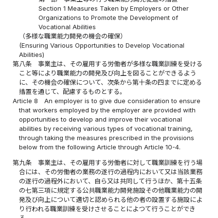
Section 1 Measures Taken by Employers or Other
Organizations to Promote the Development of
Vocational Abilities
（多様な職業能力開発の機会の確保）
(Ensuring Various Opportunities to Develop Vocational
Abilities)
第八条
事業主は、その雇用する労働者が多様な職業訓練を受ける
こと等により職業能力の開発及び向上を図ることができるよう
に、その機会の確保について、次条から第十条の四までに定める
措置を通じて、配慮するものとする。
Article 8
An employer is to give due consideration to ensure
that workers employed by the employer are provided with
opportunities to develop and improve their vocational
abilities by receiving various types of vocational training,
through taking the measures prescribed in the provisions
below from the following Article through Article 10-4.
第九条
事業主は、その雇用する労働者に対して職業訓練を行う場
合には、その労働者の業務の遂行の過程内において又は当該業務
の遂行の過程外において、自ら又は共同して行うほか、第十五条
の七第三項に規定する公共職業能力開発施設その他職業能力の開
発及び向上について適切と認められる他の者の設置する施設によ
り行われる職業訓練を受けさせることによつて行うことができ