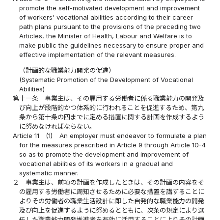
promote the self-motivated development and improvement
of workers' vocational abilities according to their career
path plans pursuant to the provisions of the preceding two
Articles, the Minister of Health, Labour and Welfare is to
make public the guidelines necessary to ensure proper and
effective implementation of the relevant measures.
（計画的な職業能力開発の促進）
(Systematic Promotion of the Development of Vocational
Abilities)
第十一条
事業主は、その雇用する労働者に係る職業能力の開発及
び向上が段階的かつ体系的に行われることを促進するため、第九
条から第十条の四までに定める措置に関する計画を作成するよう
に努めなければならない。
Article 11
(1)
An employer must endeavor to formulate a plan
for the measures prescribed in Article 9 through Article 10-4
so as to promote the development and improvement of
vocational abilities of its workers in a gradual and
systematic manner.
２
事業主は、前項の計画を作成したときは、その計画の内容をそ
の雇用する労働者に周知させるために必要な措置を講ずることに
よりその労働者の職業生活設計に即した自発的な職業能力の開発
及び向上を促進するように努めるとともに、次条の規定により選
任した職業能力開発推進者を有効に活用することによりその計画