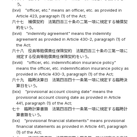
う。
(lxvi)
"officer, etc." means an officer, etc. as provided in
Article 423, paragraph (1) of the Act;
六十七
補償契約 法第四百三十条の二第一項に規定する補償契
約をいう。
(lxvii)
"indemnity agreement" means the indemnity
agreement as provided in Article 430-2, paragraph (1) of
the Act;
六十八
役員等賠償責任保険契約 法第四百三十条の三第一項に
規定する役員等賠償責任保険契約をいう。
(lxviii)
"officer, etc. indemnification insurance policy"
means the officer, etc. indemnification insurance policy as
provided in Article 430-3, paragraph (1) of the Act;
六十九
臨時決算日 法第四百四十一条第一項に規定する臨時決
算日をいう。
(lxix)
"provisional account closing date" means the
provisional account closing date as provided in Article
441, paragraph (1) of the Act;
七十
臨時計算書類 法第四百四十一条第一項に規定する臨時計
算書類をいう。
(lxx)
"provisional financial statements" means provisional
financial statements as provided in Article 441, paragraph
(1) of the Act;