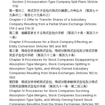
Section 2 Incorporation-Type Company Split Plans (Article
179)
第一章の二 株式交付子会社の株式の譲渡しの申込み （第百七十
九条の二・第百七十九条の三）
Chapter I-2 Offer to Transfer Shares of a Subsidiary
Company Resulting from a Partial Share Exchange (Articles
179-2 and 179-3)
第二章 組織変更をする株式会社の手続 （第百八十条・第百八十
一条）
Chapter II Procedures for a Stock Company Effecting an
Entity Conversion (Articles 180 and 181)
第三章 吸収合併消滅株式会社、吸収分割株式会社及び株式交換
完全子会社の手続 （第百八十二条―第百九十条）
Chapter III Procedures for Stock Companies Disappearing in
Absorption-Type Mergers, Stock Companies Splitting in
Absorption-Type Splits, and Wholly Owned Subsidiary
Companies Resulting from Share Exchanges (Articles 182 to
190)
第四章 吸収合併存続株式会社、吸収分割承継株式会社及び株式
交換完全親株式会社の手続 （第百九十一条―第二百三条）
Chapter IV Procedures for Stock Companies Surviving
Absorption-Type Mergers, Stock Companies Succeeding in
Absorption-Type Splits, and Wholly Owning Parent Stock
Companies Resulting from the Share Exchanges (Articles 191