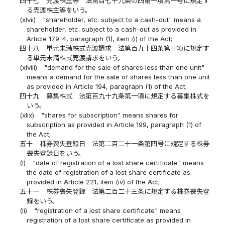
四十七
売渡株主等 法第百七十九条の四第一項第一号に規定す
る売渡株主等をいう。
(xlvii)
"shareholder, etc. subject to a cash-out" means a
shareholder, etc. subject to a cash-out as provided in
Article 179-4, paragraph (1), item (i) of the Act;
四十八
単元未満株式売渡請求 法第百九十四条第一項に規定す
る単元未満株式売渡請求をいう。
(xlviii)
"demand for the sale of shares less than one unit"
means a demand for the sale of shares less than one unit
as provided in Article 194, paragraph (1) of the Act;
四十九
募集株式 法第百九十九条第一項に規定する募集株式を
いう。
(xlix)
"shares for subscription" means shares for
subscription as provided in Article 199, paragraph (1) of
the Act;
五十
株券喪失登録日 法第二百二十一条第四号に規定する株券
喪失登録日をいう。
(l)
"date of registration of a lost share certificate" means
the date of registration of a lost share certificate as
provided in Article 221, item (iv) of the Act;
五十一
株券喪失登録 法第二百二十三条に規定する株券喪失登
録をいう。
(li)
"registration of a lost share certificate" means
registration of a lost share certificate as provided in