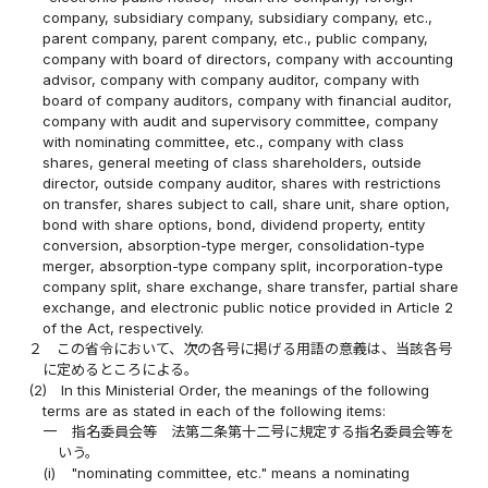
company, subsidiary company, subsidiary company, etc.,
parent company, parent company, etc., public company,
company with board of directors, company with accounting
advisor, company with company auditor, company with
board of company auditors, company with financial auditor,
company with audit and supervisory committee, company
with nominating committee, etc., company with class
shares, general meeting of class shareholders, outside
director, outside company auditor, shares with restrictions
on transfer, shares subject to call, share unit, share option,
bond with share options, bond, dividend property, entity
conversion, absorption-type merger, consolidation-type
merger, absorption-type company split, incorporation-type
company split, share exchange, share transfer, partial share
exchange, and electronic public notice provided in Article 2
of the Act, respectively.
２
この省令において、次の各号に掲げる用語の意義は、当該各号
に定めるところによる。
(2)
In this Ministerial Order, the meanings of the following
terms are as stated in each of the following items:
一
指名委員会等 法第二条第十二号に規定する指名委員会等を
いう。
(i)
"nominating committee, etc." means a nominating