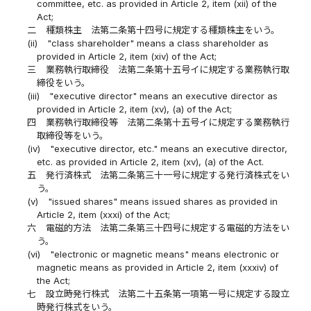
committee, etc. as provided in Article 2, item (xii) of the
Act;
二
種類株主 法第二条第十四号に規定する種類株主をいう。
(ii)
"class shareholder" means a class shareholder as
provided in Article 2, item (xiv) of the Act;
三
業務執行取締役 法第二条第十五号イに規定する業務執行取
締役をいう。
(iii)
"executive director" means an executive director as
provided in Article 2, item (xv), (a) of the Act;
四
業務執行取締役等 法第二条第十五号イに規定する業務執行
取締役等をいう。
(iv)
"executive director, etc." means an executive director,
etc. as provided in Article 2, item (xv), (a) of the Act.
五
発行済株式 法第二条第三十一号に規定する発行済株式をい
う。
(v)
"issued shares" means issued shares as provided in
Article 2, item (xxxi) of the Act;
六
電磁的方法 法第二条第三十四号に規定する電磁的方法をい
う。
(vi)
"electronic or magnetic means" means electronic or
magnetic means as provided in Article 2, item (xxxiv) of
the Act;
七
設立時発行株式 法第二十五条第一項第一号に規定する設立
時発行株式をいう。