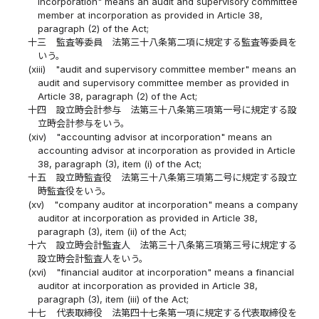
incorporation" means an audit and supervisory committee
member at incorporation as provided in Article 38,
paragraph (2) of the Act;
十三
監査等委員 法第三十八条第二項に規定する監査等委員を
いう。
(xiii)
"audit and supervisory committee member" means an
audit and supervisory committee member as provided in
Article 38, paragraph (2) of the Act;
十四
設立時会計参与 法第三十八条第三項第一号に規定する設
立時会計参与をいう。
(xiv)
"accounting advisor at incorporation" means an
accounting advisor at incorporation as provided in Article
38, paragraph (3), item (i) of the Act;
十五
設立時監査役 法第三十八条第三項第二号に規定する設立
時監査役をいう。
(xv)
"company auditor at incorporation" means a company
auditor at incorporation as provided in Article 38,
paragraph (3), item (ii) of the Act;
十六
設立時会計監査人 法第三十八条第三項第三号に規定する
設立時会計監査人をいう。
(xvi)
"financial auditor at incorporation" means a financial
auditor at incorporation as provided in Article 38,
paragraph (3), item (iii) of the Act;
十七
代表取締役 法第四十七条第一項に規定する代表取締役を