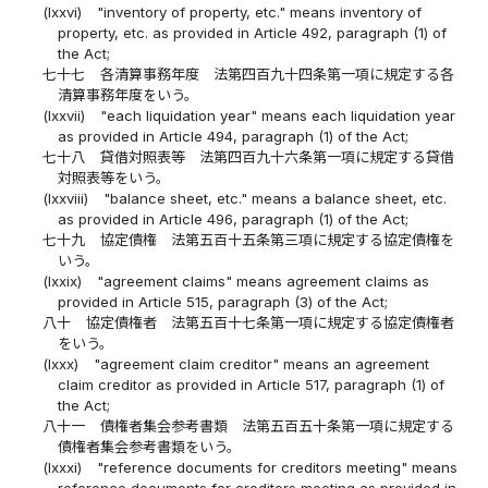
(lxxvi)
"inventory of property, etc." means inventory of
property, etc. as provided in Article 492, paragraph (1) of
the Act;
七十七
各清算事務年度 法第四百九十四条第一項に規定する各
清算事務年度をいう。
(lxxvii)
"each liquidation year" means each liquidation year
as provided in Article 494, paragraph (1) of the Act;
七十八
貸借対照表等 法第四百九十六条第一項に規定する貸借
対照表等をいう。
(lxxviii)
"balance sheet, etc." means a balance sheet, etc.
as provided in Article 496, paragraph (1) of the Act;
七十九
協定債権 法第五百十五条第三項に規定する協定債権を
いう。
(lxxix)
"agreement claims" means agreement claims as
provided in Article 515, paragraph (3) of the Act;
八十
協定債権者 法第五百十七条第一項に規定する協定債権者
をいう。
(lxxx)
"agreement claim creditor" means an agreement
claim creditor as provided in Article 517, paragraph (1) of
the Act;
八十一
債権者集会参考書類 法第五百五十条第一項に規定する
債権者集会参考書類をいう。
(lxxxi)
"reference documents for creditors meeting" means