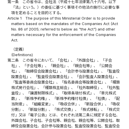
第一条
この省令は、会社法（平成十七年法律第八十六号。以下
「法」という。）の委任に基づく事項その他法の施行に必要な事
項を定めることを目的とする。
Article 1
The purpose of this Ministerial Order is to provide
matters based on the mandates of the Companies Act (Act
No. 86 of 2005; referred to below as "the Act") and other
matters necessary for the enforcement of the Companies
Act.
（定義）
(Definitions)
第二条
この省令において、「会社」、「外国会社」、「子会
社」、「子会社等」、「親会社」、「親会社等」、「公開会
社」、「取締役会設置会社」、「会計参与設置会社」、「監査役
設置会社」、「監査役会設置会社」、「会計監査人設置会社」、
「監査等委員会設置会社」、「指名委員会等設置会社」、「種類
株式発行会社」、「種類株主総会」、「社外取締役」、「社外監
査役」、「譲渡制限株式」、「取得条項付株式」、「単元株式
数」、「新株予約権」、「新株予約権付社債」、「社債」、「配
当財産」、「組織変更」、「吸収合併」、「新設合併」、「吸収
分割」、「新設分割」、「株式交換」、「株式移転」、「株式交
付」又は「電子公告」とは、それぞれ法第二条に規定する会社、
外国会社、子会社、子会社等、親会社、親会社等、公開会社、取
締役会設置会社、会計参与設置会社、監査役設置会社、監査役会