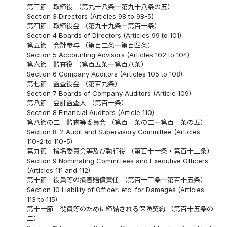
第三節 取締役 （第九十八条―第九十八条の五）
Section 3 Directors (Articles 98 to 98-5)
第四節 取締役会 （第九十九条―第百一条）
Section 4 Boards of Directors (Articles 99 to 101)
第五節 会計参与 （第百二条―第百四条）
Section 5 Accounting Advisors (Articles 102 to 104)
第六節 監査役 （第百五条―第百八条）
Section 6 Company Auditors (Articles 105 to 108)
第七節 監査役会 （第百九条）
Section 7 Boards of Company Auditors (Article 109)
第八節 会計監査人 （第百十条）
Section 8 Financial Auditors (Article 110)
第八節の二 監査等委員会 （第百十条の二―第百十条の五）
Section 8-2 Audit and Supervisory Committee (Articles
110-2 to 110-5)
第九節 指名委員会等及び執行役 （第百十一条・第百十二条）
Section 9 Nominating Committees and Executive Officers
(Articles 111 and 112)
第十節 役員等の損害賠償責任 （第百十三条―第百十五条）
Section 10 Liability of Officer, etc. for Damages (Articles
113 to 115)
第十一節 役員等のために締結される保険契約 （第百十五条の
二）