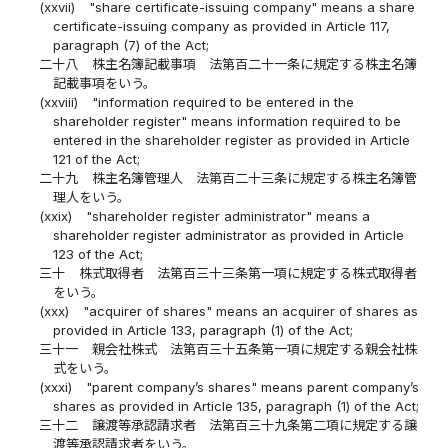
(xxvii)
"share certificate-issuing company" means a share
certificate-issuing company as provided in Article 117,
paragraph (7) of the Act;
二十八
株主名簿記載事項 法第百二十一条に規定する株主名簿
記載事項をいう。
(xxviii)
"information required to be entered in the
shareholder register" means information required to be
entered in the shareholder register as provided in Article
121 of the Act;
二十九
株主名簿管理人 法第百二十三条に規定する株主名簿管
理人をいう。
(xxix)
"shareholder register administrator" means a
shareholder register administrator as provided in Article
123 of the Act;
三十
株式取得者 法第百三十三条第一項に規定する株式取得者
をいう。
(xxx)
"acquirer of shares" means an acquirer of shares as
provided in Article 133, paragraph (1) of the Act;
三十一
親会社株式 法第百三十五条第一項に規定する親会社株
式をいう。
(xxxi)
"parent company’s shares" means parent company’s
shares as provided in Article 135, paragraph (1) of the Act;
三十二
譲渡等承認請求者 法第百三十九条第二項に規定する譲
渡等承認請求者をいう。