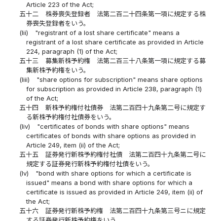
Article 223 of the Act;
五十二
株券喪失登録者 法第二百二十四条第一項に規定する株
券喪失登録者をいう。
(lii)
"registrant of a lost share certificate" means a
registrant of a lost share certificate as provided in Article
224, paragraph (1) of the Act;
五十三
募集新株予約権 法第二百三十八条第一項に規定する募
集新株予約権をいう。
(liii)
"share options for subscription" means share options
for subscription as provided in Article 238, paragraph (1)
of the Act;
五十四
新株予約権付社債券 法第二百四十九条第二号に規定す
る新株予約権付社債券をいう。
(liv)
"certificates of bonds with share options" means
certificates of bonds with share options as provided in
Article 249, item (ii) of the Act;
五十五
証券発行新株予約権付社債 法第二百四十九条第二号に
規定する証券発行新株予約権付社債をいう。
(lv)
"bond with share options for which a certificate is
issued" means a bond with share options for which a
certificate is issued as provided in Article 249, item (ii) of
the Act;
五十六
証券発行新株予約権 法第二百四十九条第三号ニに規定
する証券発行新株予約権をいう。