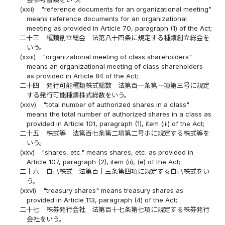
(xxii)
"reference documents for an organizational meeting"
means reference documents for an organizational
meeting as provided in Article 70, paragraph (1) of the Act;
二十三
種類創立総会 法第八十四条に規定する種類創立総会を
いう。
(xxiii)
"organizational meeting of class shareholders"
means an organizational meeting of class shareholders
as provided in Article 84 of the Act;
二十四
発行可能種類株式総数 法第百一条第一項第三号に規定
する発行可能種類株式総数をいう。
(xxiv)
"total number of authorized shares in a class"
means the total number of authorized shares in a class as
provided in Article 101, paragraph (1), item (iii) of the Act;
二十五
株式等 法第百七条第二項第二号ホに規定する株式等を
いう。
(xxv)
"shares, etc." means shares, etc. as provided in
Article 107, paragraph (2), item (ii), (e) of the Act;
二十六
自己株式 法第百十三条第四項に規定する自己株式をい
う。
(xxvi)
"treasury shares" means treasury shares as
provided in Article 113, paragraph (4) of the Act;
二十七
株券発行会社 法第百十七条第七項に規定する株券発行
会社をいう。