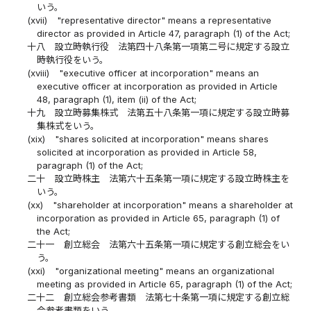
いう。
(xvii)
"representative director" means a representative
director as provided in Article 47, paragraph (1) of the Act;
十八
設立時執行役 法第四十八条第一項第二号に規定する設立
時執行役をいう。
(xviii)
"executive officer at incorporation" means an
executive officer at incorporation as provided in Article
48, paragraph (1), item (ii) of the Act;
十九
設立時募集株式 法第五十八条第一項に規定する設立時募
集株式をいう。
(xix)
"shares solicited at incorporation" means shares
solicited at incorporation as provided in Article 58,
paragraph (1) of the Act;
二十
設立時株主 法第六十五条第一項に規定する設立時株主を
いう。
(xx)
"shareholder at incorporation" means a shareholder at
incorporation as provided in Article 65, paragraph (1) of
the Act;
二十一
創立総会 法第六十五条第一項に規定する創立総会をい
う。
(xxi)
"organizational meeting" means an organizational
meeting as provided in Article 65, paragraph (1) of the Act;
二十二
創立総会参考書類 法第七十条第一項に規定する創立総
会参考書類をいう。