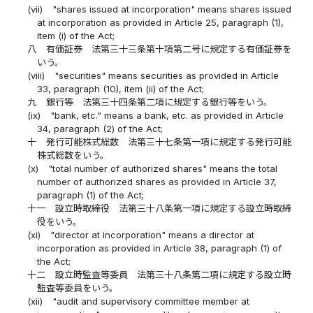
(vii)
"shares issued at incorporation" means shares issued
at incorporation as provided in Article 25, paragraph (1),
item (i) of the Act;
八
有価証券 法第三十三条第十項第二号に規定する有価証券を
いう。
(viii)
"securities" means securities as provided in Article
33, paragraph (10), item (ii) of the Act;
九
銀行等 法第三十四条第二項に規定する銀行等をいう。
(ix)
"bank, etc." means a bank, etc. as provided in Article
34, paragraph (2) of the Act;
十
発行可能株式総数 法第三十七条第一項に規定する発行可能
株式総数をいう。
(x)
"total number of authorized shares" means the total
number of authorized shares as provided in Article 37,
paragraph (1) of the Act;
十一
設立時取締役 法第三十八条第一項に規定する設立時取締
役をいう。
(xi)
"director at incorporation" means a director at
incorporation as provided in Article 38, paragraph (1) of
the Act;
十二
設立時監査等委員 法第三十八条第二項に規定する設立時
監査等委員をいう。
(xii)
"audit and supervisory committee member at