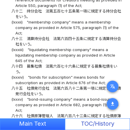
reference documents for creditors meeting as provided in
Article 550, paragraph (1) of the Act;
八十二
持分会社 法第五百七十五条第一項に規定する持分会社
をいう。
(lxxxii)
"membership company" means a membership
company as provided in Article 575, paragraph (1) of the
Act;
八十三
清算持分会社 法第六百四十五条に規定する清算持分会
社をいう。
(lxxxiii)
"liquidating membership company" means a
liquidating membership company as provided in Article
645 of the Act;
八十四
募集社債 法第六百七十六条に規定する募集社債をい
う。
(lxxxiv)
"bonds for subscription" means bonds for
subscription as provided in Article 676 of the Act;
translate
八十五
社債発行会社 法第六百八十二条第一項に規定する社債
発行会社をいう。
(lxxxv)
"bond-issuing company" means a bond-issuing
download
company as provided in Article 682, paragraph (1) of the
Act;
八十六
社債原簿管理人 法第六百八十三条に規定する社債原簿
管理人をいう。
Main Text
TOC/History
(lxxxvi)
"bond register administrator" means a bond