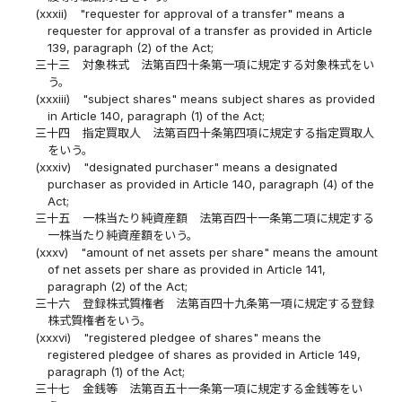
(xxxii)
"requester for approval of a transfer" means a
requester for approval of a transfer as provided in Article
139, paragraph (2) of the Act;
三十三
対象株式 法第百四十条第一項に規定する対象株式をい
う。
(xxxiii)
"subject shares" means subject shares as provided
in Article 140, paragraph (1) of the Act;
三十四
指定買取人 法第百四十条第四項に規定する指定買取人
をいう。
(xxxiv)
"designated purchaser" means a designated
purchaser as provided in Article 140, paragraph (4) of the
Act;
三十五
一株当たり純資産額 法第百四十一条第二項に規定する
一株当たり純資産額をいう。
(xxxv)
"amount of net assets per share" means the amount
of net assets per share as provided in Article 141,
paragraph (2) of the Act;
三十六
登録株式質権者 法第百四十九条第一項に規定する登録
株式質権者をいう。
(xxxvi)
"registered pledgee of shares" means the
registered pledgee of shares as provided in Article 149,
paragraph (1) of the Act;
三十七
金銭等 法第百五十一条第一項に規定する金銭等をい