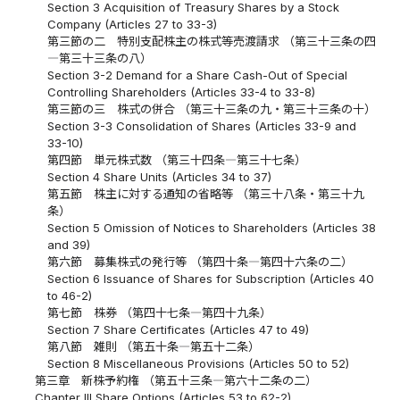
Section 3 Acquisition of Treasury Shares by a Stock
Company (Articles 27 to 33-3)
第三節の二 特別支配株主の株式等売渡請求 （第三十三条の四
―第三十三条の八）
Section 3-2 Demand for a Share Cash-Out of Special
Controlling Shareholders (Articles 33-4 to 33-8)
第三節の三 株式の併合 （第三十三条の九・第三十三条の十）
Section 3-3 Consolidation of Shares (Articles 33-9 and
33-10)
第四節 単元株式数 （第三十四条―第三十七条）
Section 4 Share Units (Articles 34 to 37)
第五節 株主に対する通知の省略等 （第三十八条・第三十九
条）
Section 5 Omission of Notices to Shareholders (Articles 38
and 39)
第六節 募集株式の発行等 （第四十条―第四十六条の二）
Section 6 Issuance of Shares for Subscription (Articles 40
to 46-2)
第七節 株券 （第四十七条―第四十九条）
Section 7 Share Certificates (Articles 47 to 49)
第八節 雑則 （第五十条―第五十二条）
Section 8 Miscellaneous Provisions (Articles 50 to 52)
第三章 新株予約権 （第五十三条―第六十二条の二）
Chapter III Share Options (Articles 53 to 62-2)