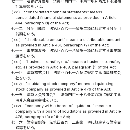
七十一
連結計算書類 法第四百四十四条第一項に規定する連結
計算書類をいう。
(lxxi)
"consolidated financial statements" means
consolidated financial statements as provided in Article
444, paragraph (1) of the Act;
七十二
分配可能額 法第四百六十一条第二項に規定する分配可
能額をいう。
(lxxii)
"distributable amount" means a distributable amount
as provided in Article 461, paragraph (2) of the Act;
七十三
事業譲渡等 法第四百六十八条第一項に規定する事業譲
渡等をいう。
(lxxiii)
"business transfer, etc." means a business transfer,
etc. as provided in Article 468, paragraph (1) of the Act;
七十四
清算株式会社 法第四百七十六条に規定する清算株式会
社をいう。
(lxxiv)
"liquidating stock company" means a liquidating
stock company as provided in Article 476 of the Act;
七十五
清算人会設置会社 法第四百七十八条第八項に規定する
清算人会設置会社をいう。
(lxxv)
"company with a board of liquidators" means a
company with a board of liquidators as provided in Article
478, paragraph (8) of the Act;
七十六
財産目録等 法第四百九十二条第一項に規定する財産目
録等をいう。