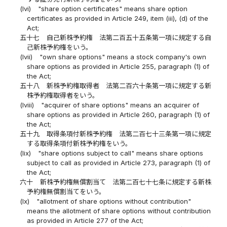
(lvi)
"share option certificates" means share option
certificates as provided in Article 249, item (iii), (d) of the
Act;
五十七
自己新株予約権 法第二百五十五条第一項に規定する自
己新株予約権をいう。
(lvii)
"own share options" means a stock company's own
share options as provided in Article 255, paragraph (1) of
the Act;
五十八
新株予約権取得者 法第二百六十条第一項に規定する新
株予約権取得者をいう。
(lviii)
"acquirer of share options" means an acquirer of
share options as provided in Article 260, paragraph (1) of
the Act;
五十九
取得条項付新株予約権 法第二百七十三条第一項に規定
する取得条項付新株予約権をいう。
(lix)
"share options subject to call" means share options
subject to call as provided in Article 273, paragraph (1) of
the Act;
六十
新株予約権無償割当て 法第二百七十七条に規定する新株
予約権無償割当てをいう。
(lx)
"allotment of share options without contribution"
means the allotment of share options without contribution
as provided in Article 277 of the Act;