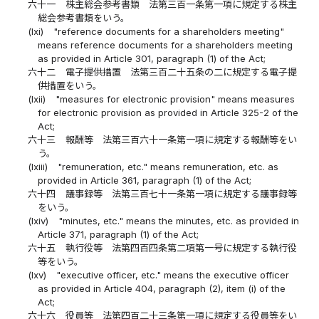
六十一
株主総会参考書類 法第三百一条第一項に規定する株主
総会参考書類をいう。
(lxi)
"reference documents for a shareholders meeting"
means reference documents for a shareholders meeting
as provided in Article 301, paragraph (1) of the Act;
六十二
電子提供措置 法第三百二十五条の二に規定する電子提
供措置をいう。
(lxii)
"measures for electronic provision" means measures
for electronic provision as provided in Article 325-2 of the
Act;
六十三
報酬等 法第三百六十一条第一項に規定する報酬等をい
う。
(lxiii)
"remuneration, etc." means remuneration, etc. as
provided in Article 361, paragraph (1) of the Act;
六十四
議事録等 法第三百七十一条第一項に規定する議事録等
をいう。
(lxiv)
"minutes, etc." means the minutes, etc. as provided in
Article 371, paragraph (1) of the Act;
六十五
執行役等 法第四百四条第二項第一号に規定する執行役
等をいう。
(lxv)
"executive officer, etc." means the executive officer
as provided in Article 404, paragraph (2), item (i) of the
Act;
六十六
役員等 法第四百二十三条第一項に規定する役員等をい