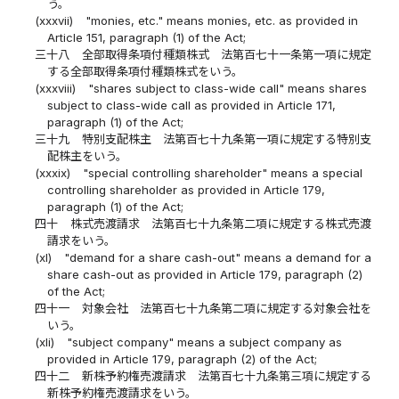
う。
(xxxvii)
"monies, etc." means monies, etc. as provided in
Article 151, paragraph (1) of the Act;
三十八
全部取得条項付種類株式 法第百七十一条第一項に規定
する全部取得条項付種類株式をいう。
(xxxviii)
"shares subject to class-wide call" means shares
subject to class-wide call as provided in Article 171,
paragraph (1) of the Act;
三十九
特別支配株主 法第百七十九条第一項に規定する特別支
配株主をいう。
(xxxix)
"special controlling shareholder" means a special
controlling shareholder as provided in Article 179,
paragraph (1) of the Act;
四十
株式売渡請求 法第百七十九条第二項に規定する株式売渡
請求をいう。
(xl)
"demand for a share cash-out" means a demand for a
share cash-out as provided in Article 179, paragraph (2)
of the Act;
四十一
対象会社 法第百七十九条第二項に規定する対象会社を
いう。
(xli)
"subject company" means a subject company as
provided in Article 179, paragraph (2) of the Act;
四十二
新株予約権売渡請求 法第百七十九条第三項に規定する
新株予約権売渡請求をいう。