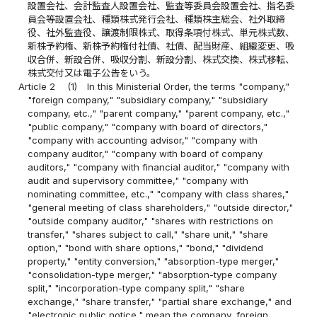
設置会社、会計監査人設置会社、監査等委員会設置会社、指名委
員会等設置会社、種類株式発行会社、種類株主総会、社外取締
役、社外監査役、譲渡制限株式、取得条項付株式、単元株式数、
新株予約権、新株予約権付社債、社債、配当財産、組織変更、吸
収合併、新設合併、吸収分割、新設分割、株式交換、株式移転、
株式交付又は電子公告をいう。
Article 2
(1)
In this Ministerial Order, the terms "company,"
"foreign company," "subsidiary company," "subsidiary
company, etc.," "parent company," "parent company, etc.,"
"public company," "company with board of directors,"
"company with accounting advisor," "company with
company auditor," "company with board of company
auditors," "company with financial auditor," "company with
audit and supervisory committee," "company with
nominating committee, etc.," "company with class shares,"
"general meeting of class shareholders," "outside director,"
"outside company auditor," "shares with restrictions on
transfer," "shares subject to call," "share unit," "share
option," "bond with share options," "bond," "dividend
property," "entity conversion," "absorption-type merger,"
"consolidation-type merger," "absorption-type company
split," "incorporation-type company split," "share
exchange," "share transfer," "partial share exchange," and
"electronic public notice," mean the company, foreign