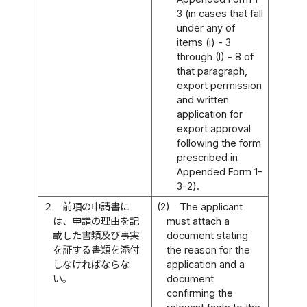
3 (in cases that fall
under any of
items (i) - 3
through (I) - 8 of
that paragraph,
export permission
and written
application for
export approval
following the form
prescribed in
Appended Form 1-
3-2).
２
前項の申請書に
(2)
The applicant
は、申請の理由を記
must attach a
載した書類及び事実
document stating
を証する書類を添付
the reason for the
しなければならな
application and a
い。
document
confirming the