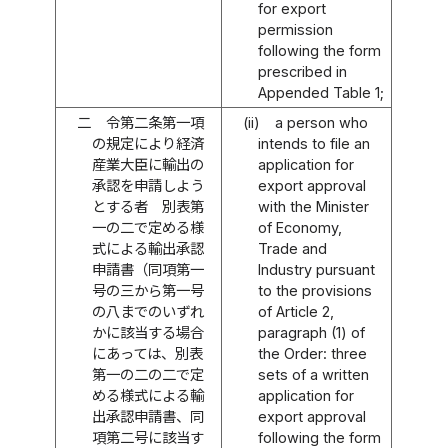
for export
permission
following the form
prescribed in
Appended Table 1;
二
令第二条第一項
(ii)
a person who
の規定により経済
intends to file an
産業大臣に輸出の
application for
承認を申請しよう
export approval
とする者 別表第
with the Minister
一の二で定める様
of Economy,
式による輸出承認
Trade and
申請書（同項第一
Industry pursuant
号の三から第一号
to the provisions
の八までのいずれ
of Article 2,
かに該当する場合
paragraph (1) of
にあっては、別表
the Order: three
第一の二の二で定
sets of a written
める様式による輸
application for
出承認申請書、同
export approval
項第二号に該当す
following the form