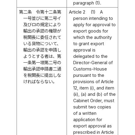
paragraph (1).
第二条
令第十二条第
Article 2
(1)
A
一号並びに第二号イ
person intending to
及びロの規定により
apply for approval to
輸出の承認の権限が
export goods for
税関長に委任されて
which the authority
いる貨物について、
to grant export
輸出の承認を申請し
approval is
ようとする者は、第
delegated to the
一条第一項第二号の
Director-General of
輸出承認申請書二通
Customs-House
を税関長に提出しな
pursuant to the
ければならない。
provisions of Article
12, item (i), and item
(ii), (a) and (b) of the
Cabinet Order, must
submit two copies
of a written
application for
export approval as
prescribed in Article