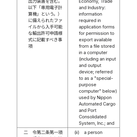
出力装置を含む。
Economy, Trade
以下「専用電子計
and Industry:
算機」という。）
information
に備えられたファ
required in
イルから入手可能
application forms
な輸出許可申請様
for permission to
式に記載すべき事
export available
項
from a file stored
in a computer
(including an input
and output
device; referred
to as a "special-
purpose
computer" below)
used by Nippon
Automated Cargo
and Port
Consolidated
System, Inc.; and
二
令第二条第一項
(ii)
a person