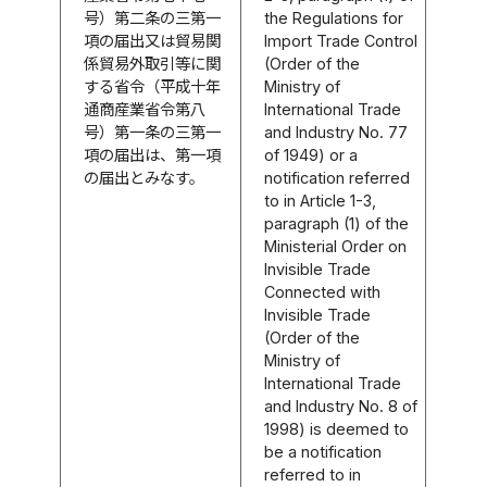
号）第二条の三第一
the Regulations for
項の届出又は貿易関
Import Trade Control
係貿易外取引等に関
(Order of the
する省令（平成十年
Ministry of
通商産業省令第八
International Trade
号）第一条の三第一
and Industry No. 77
項の届出は、第一項
of 1949) or a
の届出とみなす。
notification referred
to in Article 1-3,
paragraph (1) of the
Ministerial Order on
Invisible Trade
Connected with
Invisible Trade
(Order of the
Ministry of
International Trade
and Industry No. 8 of
1998) is deemed to
be a notification
referred to in