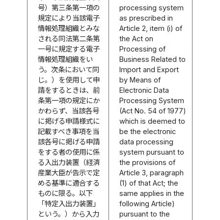
号）第三条第一項の
processing system
規定により当該電子
as prescribed in
情報処理組織とみな
Article 2, item (i) of
される同法第二条第
the Act on
一号に規定する電子
Processing of
情報処理組織をい
Business Related to
う。次条において同
Import and Export
じ。）を使用して申
by Means of
請をするときは、前
Electronic Data
条第一項の規定にか
Processing System
かわらず、当該各号
(Act No. 54 of 1977)
に掲げる申請様式に
which is deemed to
記載すべき事項を当
be the electronic
該各号に掲げる申請
data processing
をする者の使用に係
system pursuant to
る入出力装置（経済
the provisions of
産業大臣が告示で定
Article 3, paragraph
める基準に適合する
(1) of that Act; the
ものに限る。以下
same applies in the
「特定入出力装置」
following Article)
という。）から入力
pursuant to the