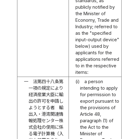
standards, as
publicly notified by
the Minister of
Economy, Trade and
Industry; referred to
as the "specified
input-output device"
below) used by
applicants for the
applications referred
to in the respective
items:
一
法第四十八条第
(i)
a person
一項の規定により
intending to apply
経済産業大臣に輸
for permission to
出の許可を申請し
export pursuant to
ようとする者 輸
the provisions of
出入・港湾関連情
Article 48,
報処理センター株
paragraph (1) of
式会社の使用に係
the Act to the
る電子計算機（入
Minister of