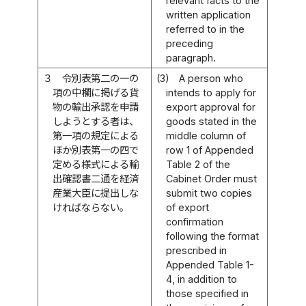
relevant facts to the
written application
referred to in the
preceding
paragraph.
３
令別表第二の一の
(3)
A person who
項の中欄に掲げる貨
intends to apply for
物の輸出承認を申請
export approval for
しようとする者は、
goods stated in the
第一項の規定による
middle column of
ほか別表第一の四で
row 1 of Appended
定める様式による輸
Table 2 of the
出確認書二通を経済
Cabinet Order must
産業大臣に提出しな
submit two copies
ければならない。
of export
confirmation
following the format
prescribed in
Appended Table 1-
4, in addition to
those specified in