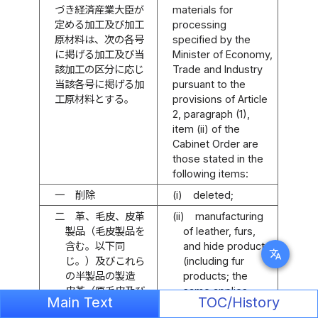
づき経済産業大臣が
materials for
定める加工及び加工
processing
原材料は、次の各号
specified by the
に掲げる加工及び当
Minister of Economy,
該加工の区分に応じ
Trade and Industry
当該各号に掲げる加
pursuant to the
工原材料とする。
provisions of Article
2, paragraph (1),
item (ii) of the
Cabinet Order are
those stated in the
following items:
一
削除
(i)
deleted;
二
革、毛皮、皮革
(ii)
manufacturing
製品（毛皮製品を
of leather, furs,
含む。以下同
and hide products
translate
じ。）及びこれら
(including fur
の半製品の製造
products; the
皮革（原毛皮及び
same applies
Main Text
TOC/History
毛皮を含む。）及
below) and