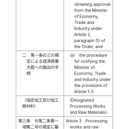
obtaining approval
from the Minister
of Economy,
Trade and
Industry under
Article 2,
paragraph (1) of
the Order; and
二
第一条の三の規
(ii)
the procedure
定による経済産業
for notifying the
大臣への届出の手
Minister of
続
Economy, Trade
and Industry under
the provisions of
Article 1-3.
（指定加工及び加工
(Designated
原材料）
Processing Works
and Raw Materials)
第三条
令第二条第一
Article 3
Processing
項第二号の規定に基
works and raw