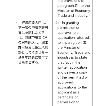
the provisions of
paragraph (1), to the
Minister of Economy,
Trade and Industry.
４
経済産業大臣は、
(4)
In granting
第一項の申請を許可
permission or
又は承認したとき
approval to an
は、当該申請書にそ
application referred
の旨を記入し、輸出
to in paragraph (1),
許可証又は輸出承認
the Minister of
証としてそのうち一
Economy, Trade and
通を申請者に交付す
Industry is to state
るものとする。
that fact in the
written application
and deliver a copy
of the permitted or
approved
applications to the
applicant as a
certificate of
permission to