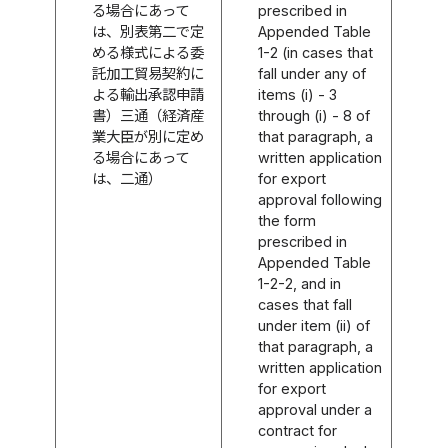
る場合にあって
prescribed in
は、別表第二で定
Appended Table
める様式による委
1-2 (in cases that
託加工貿易契約に
fall under any of
よる輸出承認申請
items (i) - 3
書）三通（経済産
through (i) - 8 of
業大臣が別に定め
that paragraph, a
る場合にあって
written application
は、二通）
for export
approval following
the form
prescribed in
Appended Table
1-2-2, and in
cases that fall
under item (ii) of
that paragraph, a
written application
for export
approval under a
contract for