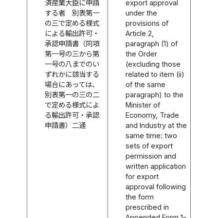
済産業大臣に申請
export approval
する者 別表第一
under the
の三で定める様式
provisions of
による輸出許可・
Article 2,
承認申請書（同項
paragraph (1) of
第一号の三から第
the Order
一号の八までのい
(excluding those
ずれかに該当する
related to item (ii)
場合にあっては、
of the same
別表第一の三の二
paragraph) to the
で定める様式によ
Minister of
る輸出許可・承認
Economy, Trade
申請書）二通
and Industry at the
same time: two
sets of export
permission and
written application
for export
approval following
the form
prescribed in
Appended Form 1-