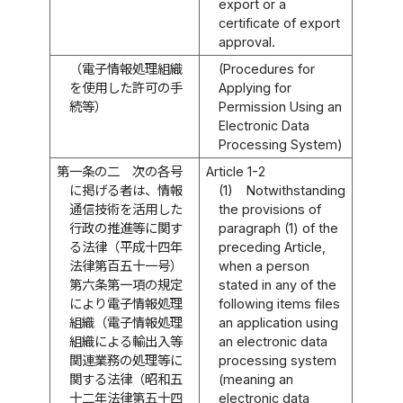
export or a
certificate of export
approval.
（電子情報処理組織
(Procedures for
を使用した許可の手
Applying for
続等）
Permission Using an
Electronic Data
Processing System)
第一条の二
次の各号
Article 1-2
に掲げる者は、情報
(1)
Notwithstanding
通信技術を活用した
the provisions of
行政の推進等に関す
paragraph (1) of the
る法律（平成十四年
preceding Article,
法律第百五十一号）
when a person
第六条第一項の規定
stated in any of the
により電子情報処理
following items files
組織（電子情報処理
an application using
組織による輸出入等
an electronic data
関連業務の処理等に
processing system
関する法律（昭和五
(meaning an
十二年法律第五十四
electronic data