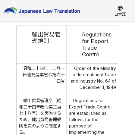
language
日本語
輸出貿易管
Regulations
理規則
for Export
Trade
Control
昭和二十四年十二月一
Order of the Ministry
日通商産業省令第六十
of International Trade
四号
and Industry No. 64 of
December 1, 1949
輸出貿易管理令（昭
Regulations for
和二十四年政令第三百
Export Trade Control
七十八号）を実施する
are established as
ため、輸出貿易管理規
follows for the
則を次のように制定す
purpose of
る。
implementing the