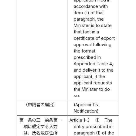
accordance with
item (ii) of that
paragraph, the
Minister is to state
that fact in a
certificate of export
approval following
the format
prescribed in
Appended Table 4,
and deliver it to the
applicant, if the
applicant requests
the Minister to do
so.
（申請者の届出）
(Applicant's
Notification)
第一条の三
前条第一
Article 1-3
(1)
The
項に規定する入力
entry prescribed in
は、氏名及び住所
paragraph (1) of the