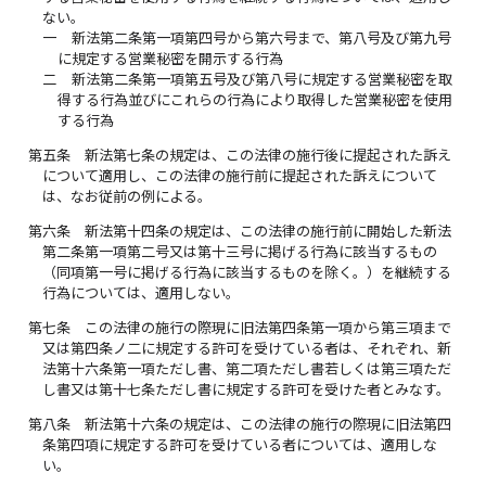
ない。
一
新法第二条第一項第四号から第六号まで、第八号及び第九号
に規定する営業秘密を開示する行為
二
新法第二条第一項第五号及び第八号に規定する営業秘密を取
得する行為並びにこれらの行為により取得した営業秘密を使用
する行為
第五条
新法第七条の規定は、この法律の施行後に提起された訴え
について適用し、この法律の施行前に提起された訴えについて
は、なお従前の例による。
第六条
新法第十四条の規定は、この法律の施行前に開始した新法
第二条第一項第二号又は第十三号に掲げる行為に該当するもの
（同項第一号に掲げる行為に該当するものを除く。）を継続する
行為については、適用しない。
第七条
この法律の施行の際現に旧法第四条第一項から第三項まで
又は第四条ノ二に規定する許可を受けている者は、それぞれ、新
法第十六条第一項ただし書、第二項ただし書若しくは第三項ただ
し書又は第十七条ただし書に規定する許可を受けた者とみなす。
第八条
新法第十六条の規定は、この法律の施行の際現に旧法第四
条第四項に規定する許可を受けている者については、適用しな
い。