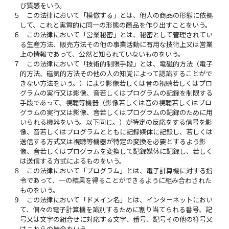
び質感をいう。
５
この法律において「模倣する」とは、他人の商品の形態に依拠
して、これと実質的に同一の形態の商品を作り出すことをいう。
６
この法律において「営業秘密」とは、秘密として管理されてい
る生産方法、販売方法その他の事業活動に有用な技術上又は営業
上の情報であって、公然と知られていないものをいう。
７
この法律において「技術的制限手段」とは、電磁的方法（電子
的方法、磁気的方法その他の人の知覚によって認識することがで
きない方法をいう。）により影像若しくは音の視聴若しくはプロ
グラムの実行又は影像、音若しくはプログラムの記録を制限する
手段であって、視聴等機器（影像若しくは音の視聴若しくはプロ
グラムの実行又は影像、音若しくはプログラムの記録のために用
いられる機器をいう。以下同じ。）が特定の反応をする信号を影
像、音若しくはプログラムとともに記録媒体に記録し、若しくは
送信する方式又は視聴等機器が特定の変換を必要とするよう影
像、音若しくはプログラムを変換して記録媒体に記録し、若しく
は送信する方式によるものをいう。
８
この法律において「プログラム」とは、電子計算機に対する指
令であって、一の結果を得ることができるように組み合わされた
ものをいう。
９
この法律において「ドメイン名」とは、インターネットにおい
て、個々の電子計算機を識別するために割り当てられる番号、記
号又は文字の組合せに対応する文字、番号、記号その他の符号又
はこれらの結合をいう。