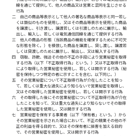
線を通じて提供して、他人の商品又は営業と混同を生じさせる
行為
二
自己の商品等表示として他人の著名な商品等表示と同一若し
くは類似のものを使用し、又はその商品等表示を使用した商品
を譲渡し、引き渡し、譲渡若しくは引渡しのために展示し、輸
出し、輸入し、若しくは電気通信回線を通じて提供する行為
三
他人の商品の形態（当該商品の機能を確保するために不可欠
な形態を除く。）を模倣した商品を譲渡し、貸し渡し、譲渡若
しくは貸渡しのために展示し、輸出し、又は輸入する行為
四
窃取、詐欺、強迫その他の不正の手段により営業秘密を取得
する行為（以下「不正取得行為」という。）又は不正取得行為
により取得した営業秘密を使用し、若しくは開示する行為（秘
密を保持しつつ特定の者に示すことを含む。以下同じ。）
五
その営業秘密について不正取得行為が介在したことを知っ
て、若しくは重大な過失により知らないで営業秘密を取得し、
又はその取得した営業秘密を使用し、若しくは開示する行為
六
その取得した後にその営業秘密について不正取得行為が介在
したことを知って、又は重大な過失により知らないでその取得
した営業秘密を使用し、又は開示する行為
七
営業秘密を保有する事業者（以下「保有者」という。）から
その営業秘密を示された場合において、不正の競業その他の不
正の利益を得る目的で、又はその保有者に損害を加える目的
で、その営業秘密を使用し、又は開示する行為