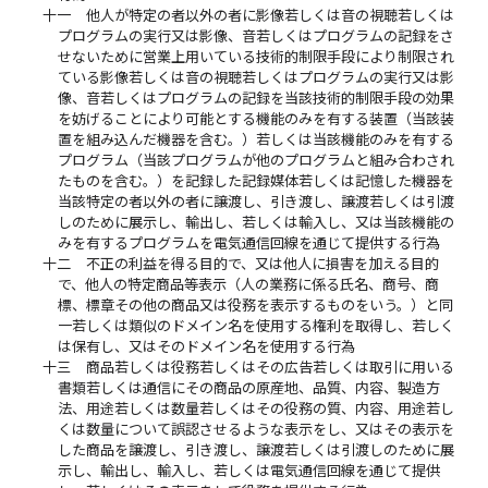
十一
他人が特定の者以外の者に影像若しくは音の視聴若しくは
プログラムの実行又は影像、音若しくはプログラムの記録をさ
せないために営業上用いている技術的制限手段により制限され
ている影像若しくは音の視聴若しくはプログラムの実行又は影
像、音若しくはプログラムの記録を当該技術的制限手段の効果
を妨げることにより可能とする機能のみを有する装置（当該装
置を組み込んだ機器を含む。）若しくは当該機能のみを有する
プログラム（当該プログラムが他のプログラムと組み合わされ
たものを含む。）を記録した記録媒体若しくは記憶した機器を
当該特定の者以外の者に譲渡し、引き渡し、譲渡若しくは引渡
しのために展示し、輸出し、若しくは輸入し、又は当該機能の
みを有するプログラムを電気通信回線を通じて提供する行為
十二
不正の利益を得る目的で、又は他人に損害を加える目的
で、他人の特定商品等表示（人の業務に係る氏名、商号、商
標、標章その他の商品又は役務を表示するものをいう。）と同
一若しくは類似のドメイン名を使用する権利を取得し、若しく
は保有し、又はそのドメイン名を使用する行為
十三
商品若しくは役務若しくはその広告若しくは取引に用いる
書類若しくは通信にその商品の原産地、品質、内容、製造方
法、用途若しくは数量若しくはその役務の質、内容、用途若し
くは数量について誤認させるような表示をし、又はその表示を
した商品を譲渡し、引き渡し、譲渡若しくは引渡しのために展
示し、輸出し、輸入し、若しくは電気通信回線を通じて提供