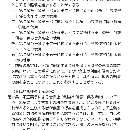
としてその賠償を請求することができる。
一
第二条第一項第一号又は第二号に掲げる不正競争 当該侵害
に係る商品等表示の使用
二
第二条第一項第三号に掲げる不正競争 当該侵害に係る商品
の形態の使用
三
第二条第一項第四号から第九号までに掲げる不正競争 当該
侵害に係る営業秘密の使用
四
第二条第一項第十二号に掲げる不正競争 当該侵害に係るド
メイン名の使用
五
第二条第一項第十五号に掲げる不正競争 当該侵害に係る商
標の使用
４
前項の規定は、同項に規定する金額を超える損害の賠償の請求
を妨げない。この場合において、その営業上の利益を侵害した者
に故意又は重大な過失がなかったときは、裁判所は、損害の賠償
の額を定めるについて、これを参酌することができる。
（具体的態様の明示義務）
第六条
不正競争による営業上の利益の侵害に係る訴訟において、
不正競争によって営業上の利益を侵害され、又は侵害されるおそ
れがあると主張する者が侵害の行為を組成したものとして主張す
る物又は方法の具体的態様を否認するときは、相手方は、自己の
行為の具体的態様を明らかにしなければならない。ただし、相手
方において明らかにすることができない相当の理由があるとき