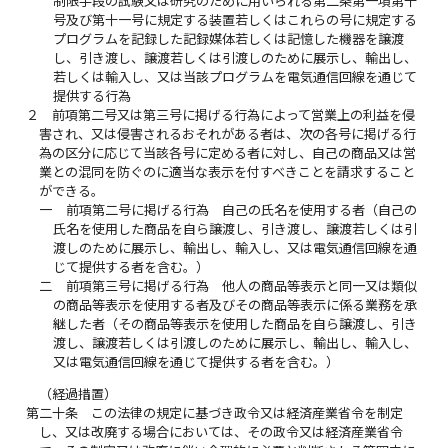
制限手段の試験又は研究のために用いられる第二条第一項第十
号及び第十一号に規定する装置若しくはこれらの号に規定する
プログラムを記録した記録媒体若しくは記憶した機器を譲渡
し、引き渡し、譲渡若しくは引渡しのために展示し、輸出し、
若しくは輸入し、又は当該プログラムを電気通信回線を通じて
提供する行為
２
前項第二号又は第三号に掲げる行為によって営業上の利益を侵
害され、又は侵害されるおそれがある者は、次の各号に掲げる行
為の区分に応じて当該各号に定める者に対し、自己の商品又は営
業との混同を防ぐのに適当な表示を付すべきことを請求すること
ができる。
一
前項第二号に掲げる行為 自己の氏名を使用する者（自己の
氏名を使用した商品を自ら譲渡し、引き渡し、譲渡若しくは引
渡しのために展示し、輸出し、輸入し、又は電気通信回線を通
じて提供する者を含む。）
二
前項第三号に掲げる行為 他人の商品等表示と同一又は類似
の商品等表示を使用する者及びその商品等表示に係る業務を承
継した者（その商品等表示を使用した商品を自ら譲渡し、引き
渡し、譲渡若しくは引渡しのために展示し、輸出し、輸入し、
又は電気通信回線を通じて提供する者を含む。）
（経過措置）
第二十条
この法律の規定に基づき政令又は経済産業省令を制定
し、又は改廃する場合においては、その政令又は経済産業省令