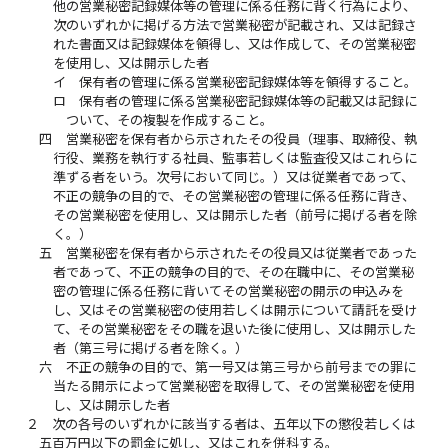
他の営業秘密記録媒体等の管理に係る任務に背く行為により、
次のいずれかに掲げる方法で営業秘密が記載され、又は記録さ
れた書面又は記録媒体を領得し、又は作成して、その営業秘密
を使用し、又は開示した者
イ
保有者の管理に係る営業秘密記録媒体等を領得すること。
ロ
保有者の管理に係る営業秘密記録媒体等の記載又は記録に
ついて、その複製を作成すること。
四
営業秘密を保有者から示されたその役員（理事、取締役、執
行役、業務を執行する社員、監事若しくは監査役又はこれらに
準ずる者をいう。次号において同じ。）又は従業者であって、
不正の競争の目的で、その営業秘密の管理に係る任務に背き、
その営業秘密を使用し、又は開示した者（前号に掲げる者を除
く。）
五
営業秘密を保有者から示されたその役員又は従業者であった
者であって、不正の競争の目的で、その在職中に、その営業秘
密の管理に係る任務に背いてその営業秘密の開示の申込みを
し、又はその営業秘密の使用若しくは開示について請託を受け
て、その営業秘密をその職を退いた後に使用し、又は開示した
者（第三号に掲げる者を除く。）
六
不正の競争の目的で、第一号又は第三号から前号までの罪に
当たる開示によって営業秘密を取得して、その営業秘密を使用
し、又は開示した者
２
次の各号のいずれかに該当する者は、五年以下の懲役若しくは
五百万円以下の罰金に処し、又はこれを併科する。