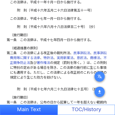
この法律は、平成十一年十月一日から施行する。
附 則〔平成十六年五月二十六日法律第五十一号〕
この法律は、平成十七年一月一日から施行する。
附 則〔平成十六年六月十八日法律百二十号〕〔抄〕
（施行期日）
第一条
この法律は、平成十七年四月一日から施行する。
（経過措置の原則）
第二条
この法律による改正後の裁判所法、
民事訴訟法
、
民事訴訟
費用等に関する法律
、
特許法
、
実用新案法
、
意匠法
、
商標法
、
不
正競争防止法
及び
著作権法
の規定（罰則を除く。）は、この附則
に特別の定めがある場合を除き、この法律の施行前に生じた事項
にも適用する。ただし、この法律による改正前のこれらの法律の
translate
規定により生じた効力を妨げない。
附 則〔平成十七年六月二十九日法律七十五号〕〔抄〕
download
（施行期日）
第一条
この法律は、公布の日から起算して一年を超えない範囲内
において政令で定める日から施行する。ただし、附則第三条、第
Main Text
TOC/History
十三条及び第十四条の規定は、犯罪の国際化及び組織化並びに情