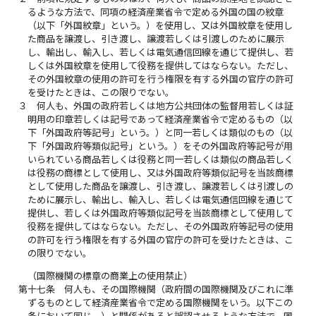
るような方法で、同項の経済産業省令で定める外国の国の紋章
（以下「外国紋章」という。）を使用し、又は外国紋章を使用し
た商品を譲渡し、引き渡し、譲渡若しくは引渡しのために展示
し、輸出し、輸入し、若しくは電気通信回線を通じて提供し、若
しくは外国紋章を使用して役務を提供してはならない。ただし、
その外国紋章の使用の許可を行う権限を有する外国の官庁の許可
を受けたときは、この限りでない。
３
何人も、外国の政府若しくは地方公共団体の監督用若しくは証
明用の印章若しくは記号であって経済産業省令で定めるもの（以
下「外国政府等記号」という。）と同一若しくは類似のもの（以
下「外国政府等類似記号」という。）をその外国政府等記号が用
いられている商品若しくは役務と同一若しくは類似の商品若しく
は役務の商標として使用し、又は外国政府等類似記号を当該商標
として使用した商品を譲渡し、引き渡し、譲渡若しくは引渡しの
ために展示し、輸出し、輸入し、若しくは電気通信回線を通じて
提供し、若しくは外国政府等類似記号を当該商標として使用して
役務を提供してはならない。ただし、その外国政府等記号の使用
の許可を行う権限を有する外国の官庁の許可を受けたときは、こ
の限りでない。
（国際機関の標章の商業上の使用禁止）
第十七条
何人も、その国際機関（政府間の国際機関及びこれに準
ずるものとして経済産業省令で定める国際機関をいう。以下この
条において同じ。）と関係があると誤認させるような方法で、国