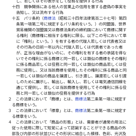
し、若しくはその表示をして役務を提供する行為
十四
競争関係にある他人の営業上の信用を害する虚偽の事実を
告知し、又は流布する行為
十五
パリ条約（
商標法
（昭和三十四年法律第百二十七号）第四
条第一項第二号に規定するパリ条約をいう。）の同盟国、世界
貿易機関の加盟国又は商標法条約の締約国において商標に関す
る権利（商標権に相当する権利に限る。以下この号において単
に「権利」という。）を有する者の代理人若しくは代表者又は
その行為の日前一年以内に代理人若しくは代表者であった者
が、正当な理由がないのに、その権利を有する者の承諾を得な
いでその権利に係る商標と同一若しくは類似の商標をその権利
に係る商品若しくは役務と同一若しくは類似の商品若しくは役
務に使用し、又は当該商標を使用したその権利に係る商品と同
一若しくは類似の商品を譲渡し、引き渡し、譲渡若しくは引渡
しのために展示し、輸出し、輸入し、若しくは電気通信回線を
通じて提供し、若しくは当該商標を使用してその権利に係る役
務と同一若しくは類似の役務を提供する行為
２
この法律において「商標」とは、
商標法
第二条第一項に規定す
る商標をいう。
３
この法律において「標章」とは、
商標法
第二条第一項に規定す
る標章をいう。
４
この法律において「商品の形態」とは、需要者が通常の用法に
従った使用に際して知覚によって認識することができる商品の外
部及び内部の形状並びにその形状に結合した模様、色彩、光沢及