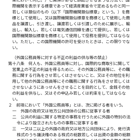
際機関を表示する標章であって経済産業省令で定めるものと同一
若しくは類似のもの（以下「国際機関類似標章」という。）を商
標として使用し、又は国際機関類似標章を商標として使用した商
品を譲渡し、引き渡し、譲渡若しくは引渡しのために展示し、輸
出し、輸入し、若しくは電気通信回線を通じて提供し、若しくは
国際機関類似標章を商標として使用して役務を提供してはならな
い。ただし、この国際機関の許可を受けたときは、この限りでな
い。
（外国公務員等に対する不正の利益の供与等の禁止）
第十八条
何人も、外国公務員等に対し、国際的な商取引に関して
営業上の不正の利益を得るために、その外国公務員等に、その職
務に関する行為をさせ若しくはさせないこと、又はその地位を利
用して他の外国公務員等にその職務に関する行為をさせ若しくは
させないようにあっせんをさせることを目的として、金銭その他
の利益を供与し、又はその申込み若しくは約束をしてはならな
い。
２
前項において「外国公務員等」とは、次に掲げる者をいう。
一
外国の政府又は地方公共団体の公務に従事する者
二
公共の利益に関する特定の事務を行うために外国の特別の法
令により設立されたものの事務に従事する者
三
一又は二以上の外国の政府又は地方公共団体により、発行済
株式のうち議決権のある株式の総数若しくは出資の金額の総額