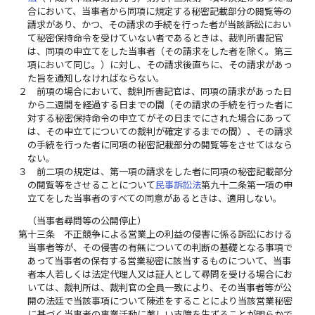
合において、当事者から同項に規定する秘密記載部分の閲覧等の
請求があり、かつ、その請求の手続を行った者が当該訴訟におい
て秘密保持命令を受けていない者であるときは、裁判所書記官
は、同項の申立てをした当事者（その請求をした者を除く。第三
項において同じ。）に対し、その請求後直ちに、その請求があっ
た旨を通知しなければならない。
２
前項の場合において、裁判所書記官は、同項の請求があった日
から二週間を経過する日までの間（その請求の手続を行った者に
対する秘密保持命令の申立てがその日までにされた場合にあって
は、その申立てについての裁判が確定するまでの間）、その請求
の手続を行った者に同項の秘密記載部分の閲覧等をさせてはなら
ない。
３
前二項の規定は、第一項の請求をした者に同項の秘密記載部分
の閲覧等をさせることについて
民事訴訟法
第九十二条第一項の申
立てをした当事者のすべての同意があるときは、適用しない。
（当事者尋問等の公開停止）
第十三条
不正競争による営業上の利益の侵害に係る訴訟における
当事者等が、その侵害の有無についての判断の基礎となる事項で
あって当事者の保有する営業秘密に該当するものについて、当事
者本人若しくは法定代理人又は証人として尋問を受ける場合にお
いては、裁判所は、裁判官の全員一致により、その当事者等が公
開の法廷で当該事項について陳述をすることにより当該営業秘密
に基づく当事者の事業活動に著しい支障を生ずることが明らかで