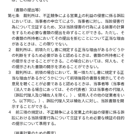
は、この限りでない。
（書類の提出等）
第七条
裁判所は、不正競争による営業上の利益の侵害に係る訴訟
においては、当事者の申立てにより、当事者に対し、当該侵害行
為について立証するため、又は当該侵害の行為による損害の計算
をするため必要な書類の提出を命ずることができる。ただし、そ
の書類の所持者においてその提出を拒むことについて正当な理由
があるときは、この限りでない。
２
裁判所は、前項ただし書に規定する正当な理由があるかどうか
の判断をするため必要があると認めるときは、書類の所持者にそ
の提示をさせることができる。この場合においては、何人も、そ
の提示された書類の開示を求めることができない。
３
裁判所は、前項の場合において、第一項ただし書に規定する正
当な理由があるかどうかについて前項後段の書類を開示してその
意見を聴くことが必要であると認めるときは、当事者等（当事者
（法人である場合にあっては、その代表者）又は当事者の代理人
（訴訟代理人及び補佐人を除く。）、使用人その他の従業者をい
う。以下同じ。）、訴訟代理人又は補佐人に対し、当該書類を開
示することができる。
４
前三項の規定は、不正競争による営業上の利益の侵害に係る訴
訟における当該侵害行為について立証するため必要な検証の目的
の提示について準用する。
（損害計算のための鑑定）