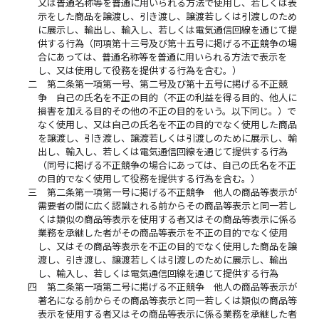
又は普通名称等を普通に用いられる方法で使用し、若しくは表
示をした商品を譲渡し、引き渡し、譲渡若しくは引渡しのため
に展示し、輸出し、輸入し、若しくは電気通信回線を通じて提
供する行為（同項第十三号及び第十五号に掲げる不正競争の場
合にあっては、普通名称等を普通に用いられる方法で表示を
し、又は使用して役務を提供する行為を含む。）
二
第二条第一項第一号、第二号及び第十五号に掲げる不正競
争 自己の氏名を不正の目的（不正の利益を得る目的、他人に
損害を加える目的その他の不正の目的をいう。以下同じ。）で
なく使用し、又は自己の氏名を不正の目的でなく使用した商品
を譲渡し、引き渡し、譲渡若しくは引渡しのために展示し、輸
出し、輸入し、若しくは電気通信回線を通じて提供する行為
（同号に掲げる不正競争の場合にあっては、自己の氏名を不正
の目的でなく使用して役務を提供する行為を含む。）
三
第二条第一項第一号に掲げる不正競争 他人の商品等表示が
需要者の間に広く認識される前からその商品等表示と同一若し
くは類似の商品等表示を使用する者又はその商品等表示に係る
業務を承継した者がその商品等表示を不正の目的でなく使用
し、又はその商品等表示を不正の目的でなく使用した商品を譲
渡し、引き渡し、譲渡若しくは引渡しのために展示し、輸出
し、輸入し、若しくは電気通信回線を通じて提供する行為
四
第二条第一項第二号に掲げる不正競争 他人の商品等表示が
著名になる前からその商品等表示と同一若しくは類似の商品等
表示を使用する者又はその商品等表示に係る業務を承継した者