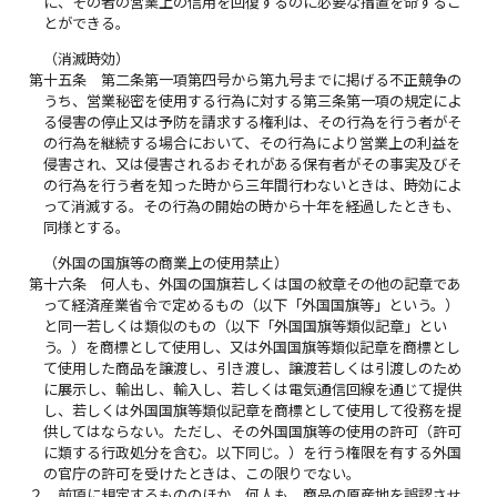
に、その者の営業上の信用を回復するのに必要な措置を命ずるこ
とができる。
（消滅時効）
第十五条
第二条第一項第四号から第九号までに掲げる不正競争の
うち、営業秘密を使用する行為に対する第三条第一項の規定によ
る侵害の停止又は予防を請求する権利は、その行為を行う者がそ
の行為を継続する場合において、その行為により営業上の利益を
侵害され、又は侵害されるおそれがある保有者がその事実及びそ
の行為を行う者を知った時から三年間行わないときは、時効によ
って消滅する。その行為の開始の時から十年を経過したときも、
同様とする。
（外国の国旗等の商業上の使用禁止）
第十六条
何人も、外国の国旗若しくは国の紋章その他の記章であ
って経済産業省令で定めるもの（以下「外国国旗等」という。）
と同一若しくは類似のもの（以下「外国国旗等類似記章」とい
う。）を商標として使用し、又は外国国旗等類似記章を商標とし
て使用した商品を譲渡し、引き渡し、譲渡若しくは引渡しのため
に展示し、輸出し、輸入し、若しくは電気通信回線を通じて提供
し、若しくは外国国旗等類似記章を商標として使用して役務を提
供してはならない。ただし、その外国国旗等の使用の許可（許可
に類する行政処分を含む。以下同じ。）を行う権限を有する外国
の官庁の許可を受けたときは、この限りでない。
２
前項に規定するもののほか、何人も、商品の原産地を誤認させ