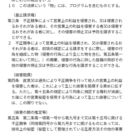
１０
この法律にいう「物」には、プログラムを含むものとする。
（差止請求権）
第三条
不正競争によって営業上の利益を侵害され、又は侵害され
るおそれがある者は、その営業上の利益を侵害する者又は侵害す
るおそれがある者に対し、その侵害の停止又は予防を請求するこ
とができる。
２
不正競争によって営業上の利益を侵害され、又は侵害されるお
それがある者は、前項の規定による請求をするに際し、侵害の行
為を組成した物（侵害の行為により生じた物を含む。第五条第一
項において同じ。）の廃棄、侵害の行為に供した設備の除却その
他の侵害の停止又は予防に必要な行為を請求することができる。
（損害賠償）
第四条
故意又は過失により不正競争を行って他人の営業上の利益
を侵害した者は、これによって生じた損害を賠償する責めに任ず
る。ただし、第十五条の規定により同条に規定する権利が消滅し
た後にその営業秘密を使用する行為によって生じた損害について
は、この限りでない。
（損害の額の推定等）
第五条
第二条第一項第一号から第九号まで又は第十五号に掲げる
不正競争（同項第四号から第九号までに掲げるものにあっては、
技術上の秘密（秘密として管理されている生産方法その他の事業