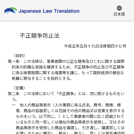
language
日本語
不正競争防止法
平成五年五月十九日法律第四十七号
（目的）
第一条
この法律は、事業者間の公正な競争及びこれに関する国際
約束の的確な実施を確保するため、不正競争の防止及び不正競争
に係る損害賠償に関する措置等を講じ、もって国民経済の健全な
発展に寄与することを目的とする。
（定義）
第二条
この法律において「不正競争」とは、次に掲げるものをい
う。
一
他人の商品等表示（人の業務に係る氏名、商号、商標、標
章、商品の容器若しくは包装その他の商品又は営業を表示する
ものをいう。以下同じ。）として需要者の間に広く認識されて
いるものと同一若しくは類似の商品等表示を使用し、又はその
商品等表示を使用した商品を譲渡し、引き渡し、譲渡若しくは
引渡しのために展示し、輸出し、輸入し、若しくは電気通信回