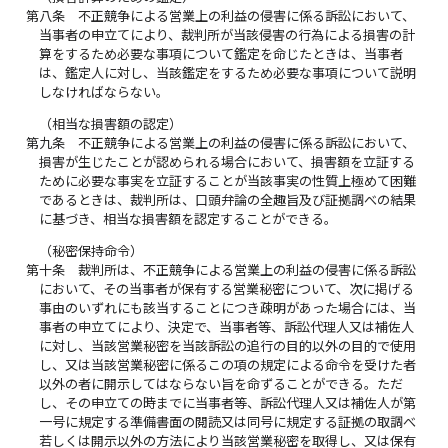
第八条
不正競争による営業上の利益の侵害に係る訴訟において、
当事者の申立てにより、裁判所が当該侵害の行為による損害の計
算をするため必要な事項について鑑定を命じたときは、当事者
は、鑑定人に対し、当該鑑定をするため必要な事項について説明
しなければならない。
（相当な損害額の認定）
第九条
不正競争による営業上の利益の侵害に係る訴訟において、
損害が生じたことが認められる場合において、損害額を立証する
ために必要な事実を立証することが当該事実の性質上極めて困難
であるときは、裁判所は、口頭弁論の全趣旨及び証拠調べの結果
に基づき、相当な損害額を認定することができる。
（秘密保持命令）
第十条
裁判所は、不正競争による営業上の利益の侵害に係る訴訟
において、その当事者が保有する営業秘密について、次に掲げる
事由のいずれにも該当することにつき疎明があった場合には、当
事者の申立てにより、決定で、当事者等、訴訟代理人又は補佐人
に対し、当該営業秘密を当該訴訟の追行の目的以外の目的で使用
し、又は当該営業秘密に係るこの項の規定による命令を受けた者
以外の者に開示してはならない旨を命ずることができる。ただ
し、その申立ての時までに当事者等、訴訟代理人又は補佐人が第
一号に規定する準備書面の閲読又は同号に規定する証拠の取調べ
若しくは開示以外の方法により当該営業秘密を取得し、又は保有