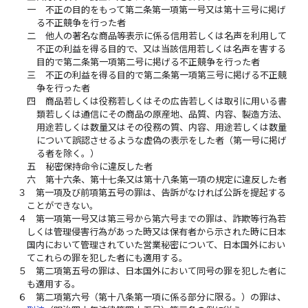
一
不正の目的をもって第二条第一項第一号又は第十三号に掲げ
る不正競争を行った者
二
他人の著名な商品等表示に係る信用若しくは名声を利用して
不正の利益を得る目的で、又は当該信用若しくは名声を害する
目的で第二条第一項第二号に掲げる不正競争を行った者
三
不正の利益を得る目的で第二条第一項第三号に掲げる不正競
争を行った者
四
商品若しくは役務若しくはその広告若しくは取引に用いる書
類若しくは通信にその商品の原産地、品質、内容、製造方法、
用途若しくは数量又はその役務の質、内容、用途若しくは数量
について誤認させるような虚偽の表示をした者（第一号に掲げ
る者を除く。）
五
秘密保持命令に違反した者
六
第十六条、第十七条又は第十八条第一項の規定に違反した者
３
第一項及び前項第五号の罪は、告訴がなければ公訴を提起する
ことができない。
４
第一項第一号又は第三号から第六号までの罪は、詐欺等行為若
しくは管理侵害行為があった時又は保有者から示された時に日本
国内において管理されていた営業秘密について、日本国外におい
てこれらの罪を犯した者にも適用する。
５
第二項第五号の罪は、日本国外において同号の罪を犯した者に
も適用する。
６
第二項第六号（第十八条第一項に係る部分に限る。）の罪は、