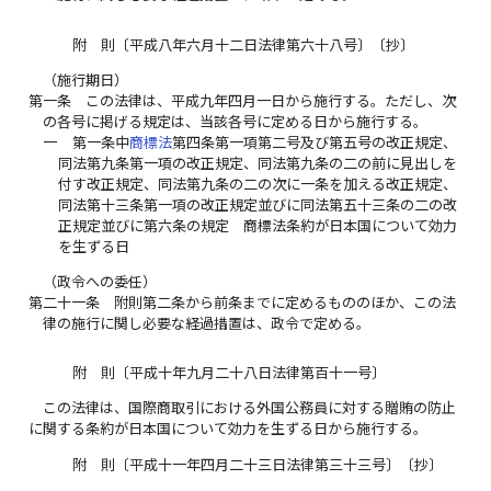
附 則〔平成八年六月十二日法律第六十八号〕〔抄〕
（施行期日）
第一条
この法律は、平成九年四月一日から施行する。ただし、次
の各号に掲げる規定は、当該各号に定める日から施行する。
一
第一条中
商標法
第四条第一項第二号及び第五号の改正規定、
同法第九条第一項の改正規定、同法第九条の二の前に見出しを
付す改正規定、同法第九条の二の次に一条を加える改正規定、
同法第十三条第一項の改正規定並びに同法第五十三条の二の改
正規定並びに第六条の規定 商標法条約が日本国について効力
を生ずる日
（政令への委任）
第二十一条
附則第二条から前条までに定めるもののほか、この法
律の施行に関し必要な経過措置は、政令で定める。
附 則〔平成十年九月二十八日法律第百十一号〕
この法律は、国際商取引における外国公務員に対する贈賄の防止
に関する条約が日本国について効力を生ずる日から施行する。
附 則〔平成十一年四月二十三日法律第三十三号〕〔抄〕