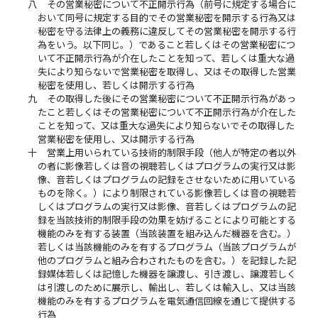
八
その営業秘密について不正開示行為（前号に規定する場合に
おいて同号に規定する目的でその営業秘密を開示する行為又は
秘密を守る法律上の義務に違反してその営業秘密を開示する行
為をいう。以下同じ。）であること若しくはその営業秘密につ
いて不正開示行為が介在したことを知って、若しくは重大な過
失により知らないで営業秘密を取得し、又はその取得した営業
秘密を使用し、若しくは開示する行為
九
その取得した後にその営業秘密について不正開示行為があっ
たこと若しくはその営業秘密について不正開示行為が介在した
ことを知って、又は重大な過失により知らないでその取得した
営業秘密を使用し、又は開示する行為
十
営業上用いられている技術的制限手段（他人が特定の者以外
の者に影像若しくは音の視聴若しくはプログラムの実行又は影
像、音若しくはプログラムの記録をさせないために用いている
ものを除く。）により制限されている影像若しくは音の視聴若
しくはプログラムの実行又は影像、音若しくはプログラムの記
録を当該技術的制限手段の効果を妨げることにより可能とする
機能のみを有する装置（当該装置を組み込んだ機器を含む。）
若しくは当該機能のみを有するプログラム（当該プログラムが
他のプログラムと組み合わされたものを含む。）を記録した記
録媒体若しくは記憶した機器を譲渡し、引き渡し、譲渡若しく
は引渡しのために展示し、輸出し、若しくは輸入し、又は当該
機能のみを有するプログラムを電気通信回線を通じて提供する
行為