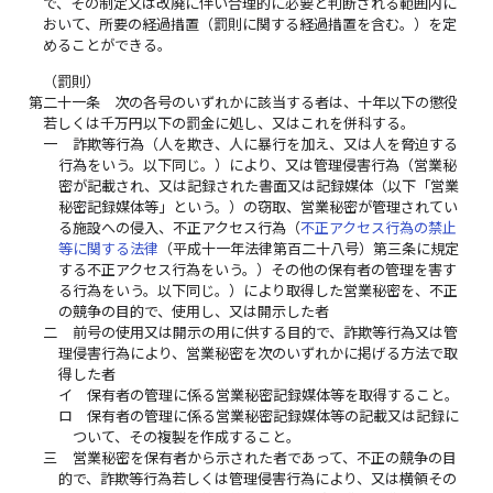
で、その制定又は改廃に伴い合理的に必要と判断される範囲内に
おいて、所要の経過措置（罰則に関する経過措置を含む。）を定
めることができる。
（罰則）
第二十一条
次の各号のいずれかに該当する者は、十年以下の懲役
若しくは千万円以下の罰金に処し、又はこれを併科する。
一
詐欺等行為（人を欺き、人に暴行を加え、又は人を脅迫する
行為をいう。以下同じ。）により、又は管理侵害行為（営業秘
密が記載され、又は記録された書面又は記録媒体（以下「営業
秘密記録媒体等」という。）の窃取、営業秘密が管理されてい
る施設への侵入、不正アクセス行為（
不正アクセス行為の禁止
等に関する法律
（平成十一年法律第百二十八号）第三条に規定
する不正アクセス行為をいう。）その他の保有者の管理を害す
る行為をいう。以下同じ。）により取得した営業秘密を、不正
の競争の目的で、使用し、又は開示した者
二
前号の使用又は開示の用に供する目的で、詐欺等行為又は管
理侵害行為により、営業秘密を次のいずれかに掲げる方法で取
得した者
イ
保有者の管理に係る営業秘密記録媒体等を取得すること。
ロ
保有者の管理に係る営業秘密記録媒体等の記載又は記録に
ついて、その複製を作成すること。
三
営業秘密を保有者から示された者であって、不正の競争の目
的で、詐欺等行為若しくは管理侵害行為により、又は横領その