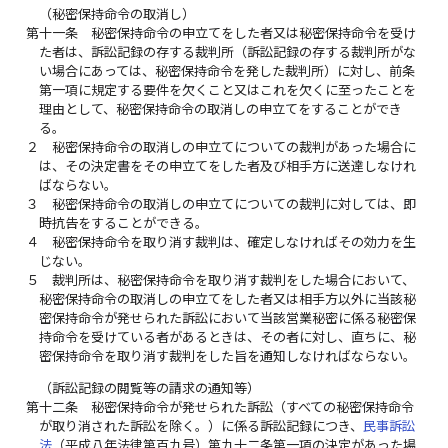
（秘密保持命令の取消し）
第十一条
秘密保持命令の申立てをした者又は秘密保持命令を受け
た者は、訴訟記録の存する裁判所（訴訟記録の存する裁判所がな
い場合にあっては、秘密保持命令を発した裁判所）に対し、前条
第一項に規定する要件を欠くこと又はこれを欠くに至ったことを
理由として、秘密保持命令の取消しの申立てをすることができ
る。
２
秘密保持命令の取消しの申立てについての裁判があった場合に
は、その決定書をその申立てをした者及び相手方に送達しなけれ
ばならない。
３
秘密保持命令の取消しの申立てについての裁判に対しては、即
時抗告をすることができる。
４
秘密保持命令を取り消す裁判は、確定しなければその効力を生
じない。
５
裁判所は、秘密保持命令を取り消す裁判をした場合において、
秘密保持命令の取消しの申立てをした者又は相手方以外に当該秘
密保持命令が発せられた訴訟において当該営業秘密に係る秘密保
持命令を受けている者があるときは、その者に対し、直ちに、秘
密保持命令を取り消す裁判をした旨を通知しなければならない。
（訴訟記録の閲覧等の請求の通知等）
第十二条
秘密保持命令が発せられた訴訟（すべての秘密保持命令
が取り消された訴訟を除く。）に係る訴訟記録につき、
民事訴訟
法
（平成八年法律第百九号）第九十二条第一項の決定があった場