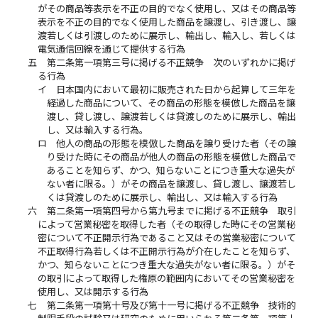
がその商品等表示を不正の目的でなく使用し、又はその商品等
表示を不正の目的でなく使用した商品を譲渡し、引き渡し、譲
渡若しくは引渡しのために展示し、輸出し、輸入し、若しくは
電気通信回線を通じて提供する行為
五
第二条第一項第三号に掲げる不正競争 次のいずれかに掲げ
る行為
イ
日本国内において最初に販売された日から起算して三年を
経過した商品について、その商品の形態を模倣した商品を譲
渡し、貸し渡し、譲渡若しくは貸渡しのために展示し、輸出
し、又は輸入する行為。
ロ
他人の商品の形態を模倣した商品を譲り受けた者（その譲
り受けた時にその商品が他人の商品の形態を模倣した商品で
あることを知らず、かつ、知らないことにつき重大な過失が
ない者に限る。）がその商品を譲渡し、貸し渡し、譲渡若し
くは貸渡しのために展示し、輸出し、又は輸入する行為
六
第二条第一項第四号から第九号までに掲げる不正競争 取引
によって営業秘密を取得した者（その取得した時にその営業秘
密について不正開示行為であること又はその営業秘密について
不正取得行為若しくは不正開示行為が介在したことを知らず、
かつ、知らないことにつき重大な過失がない者に限る。）がそ
の取引によって取得した権原の範囲内においてその営業秘密を
使用し、又は開示する行為
七
第二条第一項第十号及び第十一号に掲げる不正競争 技術的