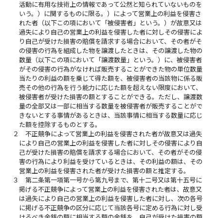
活動に有用な技術上の情報であって公然と知られていないものを
いう。）に関するものに限る。）によって営業上の利益を侵害さ
れた者（以下この項において「被侵害者」という。）が故意又は
過失により自己の営業上の利益を侵害した者に対しその侵害によ
り自己が受けた損害の賠償を請求する場合において、その者がそ
の侵害の行為を組成した物を譲渡したときは、その譲渡した物の
数量（以下この項において「譲渡数量」という。）に、被侵害者
がその侵害の行為がなければ販売することができた物の単位数量
当たりの利益の額を乗じて得た額を、被侵害者の当該物に係る販
売その他の行為を行う能力に応じた額を超えない限度において、
被侵害者が受けた損害の額とすることができる。ただし、譲渡数
量の全部又は一部に相当する数量を被侵害者が販売することがで
きないとする事情があるときは、当該事情に相当する数量に応じ
た額を控除するものとする。
２
不正競争によって営業上の利益を侵害された者が故意又は過失
により自己の営業上の利益を侵害した者に対しその侵害により自
己が受けた損害の賠償を請求する場合において、その者がその侵
害の行為により利益を受けているときは、その利益の額は、その
営業上の利益を侵害された者が受けた損害の額と推定する。
３
第二条第一項第一号から第九号まで、第十二号又は第十五号に
掲げる不正競争によって営業上の利益を侵害された者は、故意又
は過失により自己の営業上の利益を侵害した者に対し、次の各号
に掲げる不正競争の区分に応じて当該各号に定める行為に対し受
けるべき金銭の額に相当する額の金銭を、自己が受けた損害の額