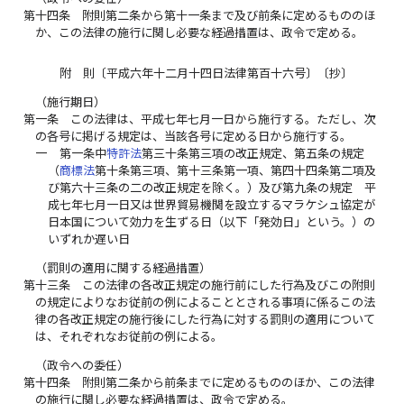
第十四条
附則第二条から第十一条まで及び前条に定めるもののほ
か、この法律の施行に関し必要な経過措置は、政令で定める。
附 則〔平成六年十二月十四日法律第百十六号〕〔抄〕
（施行期日）
第一条
この法律は、平成七年七月一日から施行する。ただし、次
の各号に掲げる規定は、当該各号に定める日から施行する。
一
第一条中
特許法
第三十条第三項の改正規定、第五条の規定
（
商標法
第十条第三項、第十三条第一項、第四十四条第二項及
び第六十三条の二の改正規定を除く。）及び第九条の規定 平
成七年七月一日又は世界貿易機関を設立するマラケシュ協定が
日本国について効力を生ずる日（以下「発効日」という。）の
いずれか遅い日
（罰則の適用に関する経過措置）
第十三条
この法律の各改正規定の施行前にした行為及びこの附則
の規定によりなお従前の例によることとされる事項に係るこの法
律の各改正規定の施行後にした行為に対する罰則の適用について
は、それぞれなお従前の例による。
（政令への委任）
第十四条
附則第二条から前条までに定めるもののほか、この法律
の施行に関し必要な経過措置は、政令で定める。