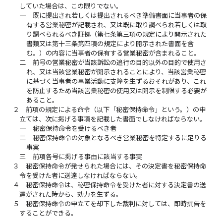
していた場合は、この限りでない。
一
既に提出され若しくは提出されるべき準備書面に当事者の保
有する営業秘密が記載され、又は既に取り調べられ若しくは取
り調べられるべき証拠（第七条第三項の規定により開示された
書類又は第十三条第四項の規定により開示された書面を含
む。）の内容に当事者の保有する営業秘密が含まれること。
二
前号の営業秘密が当該訴訟の追行の目的以外の目的で使用さ
れ、又は当該営業秘密が開示されることにより、当該営業秘密
に基づく当事者の事業活動に支障を生ずるおそれがあり、これ
を防止するため当該営業秘密の使用又は開示を制限する必要が
あること。
２
前項の規定による命令（以下「秘密保持命令」という。）の申
立ては、次に掲げる事項を記載した書面でしなければならない。
一
秘密保持命令を受けるべき者
二
秘密保持命令の対象となるべき営業秘密を特定するに足りる
事実
三
前項各号に掲げる事由に該当する事実
３
秘密保持命令が発せられた場合には、その決定書を秘密保持命
令を受けた者に送達しなければならない。
４
秘密保持命令は、秘密保持命令を受けた者に対する決定書の送
達がされた時から、効力を生ずる。
５
秘密保持命令の申立てを却下した裁判に対しては、即時抗告を
することができる。