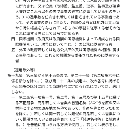
の百分の五十を超える当該株式の数若しくは出資の金額を直接
に所有され、又は役員（取締役、監査役、理事、監事及び清算
人並びにこれら以外の者で事業の経営に従事しているものをい
う。）の過半数を任命され若しくは指名されている事業者であ
って、その事業の遂行に当たり、外国の政府又は地方公共団体
から特に権益を付与されているものの事務に従事する者その他
これに準ずる者として政令で定める者
四
国際機関（政府又は政府間の国際機関によって構成される国
際機関をいう。次号において同じ。）の公務に従事する者
五
外国の政府若しくは地方公共団体又は国際機関の権限に属す
る事務であって、これらの機関から委任されたものに従事する
者
（適用除外等）
第十九条
第三条から第十五条まで、第二十一条（第二項第六号に
係る部分を除く。）及び第二十二条の規定は、次の各号に掲げる
不正競争の区分に応じて当該各号に定める行為については、適用
しない。
一
第二条第一項第一号、第二号、第十三号及び第十五号に掲げ
る不正競争 商品若しくは営業の普通名称（ぶどうを原料又は
材料とする物の原産地の名称であって、普通名称となったもの
を除く。）若しくは同一若しくは類似の商品若しくは営業につ
いて慣用されている商品等表示（以下「普通名称等」と総称す
る。）を普通に用いられる方法で使用し、若しくは表示をし、