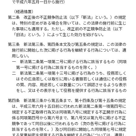
で平成六年五月一日から施行）
（経過措置）
第二条
改正後の不正競争防止法（以下「新法」という。）の規定
は、特別の定めがある場合を除いては、この法律の施行前に生じ
た事項にも適用する。ただし、改正前の不正競争防止法（以下
「旧法」という。）によって生じた効力を妨げない。
第三条
新法第三条、第四条本文及び第五条の規定は、この法律の
施行前に開始した次に掲げる行為を継続する行為については、適
用しない。
一
新法第二条第一項第二号に掲げる行為に該当するもの（同項
第一号に掲げる行為に該当するものを除く。）
二
新法第二条第一項第十三号に掲げる行為のうち、役務若しく
はその広告若しくは取引に用いる書類若しくは通信にその役務
の質、内容、用途若しくは数量について誤認させるような表示
をし、又はその表示をして役務を提供する行為に該当するもの
第四条
新法第三条から第五条まで、第十四条及び第十五条の規定
は、平成三年六月十五日前に行われた新法第二条第一項第四号に
規定する不正取得行為又は同項第八号に規定する不正開示行為に
係る同項第四号から第六号まで、第八号又は第九号に掲げる不正
競争であって同日以後に行われるもの（次の各号に掲げる行為に
該当するものを除く。）及び同日前に開始した同項第七号に規定
する営業秘密を使用する行為を継続する行為については、適用し