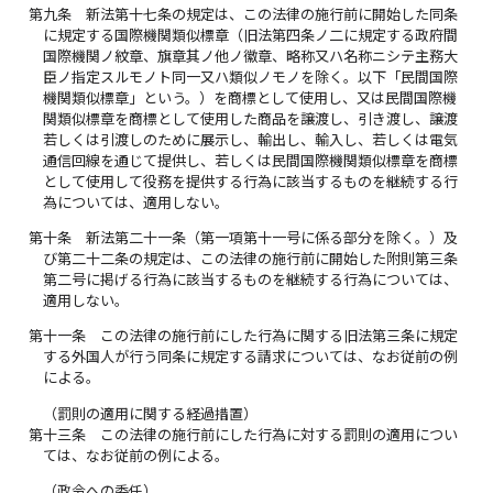
第九条
新法第十七条の規定は、この法律の施行前に開始した同条
に規定する国際機関類似標章（旧法第四条ノ二に規定する政府間
国際機関ノ紋章、旗章其ノ他ノ徽章、略称又ハ名称ニシテ主務大
臣ノ指定スルモノト同一又ハ類似ノモノを除く。以下「民間国際
機関類似標章」という。）を商標として使用し、又は民間国際機
関類似標章を商標として使用した商品を譲渡し、引き渡し、譲渡
若しくは引渡しのために展示し、輸出し、輸入し、若しくは電気
通信回線を通じて提供し、若しくは民間国際機関類似標章を商標
として使用して役務を提供する行為に該当するものを継続する行
為については、適用しない。
第十条
新法第二十一条（第一項第十一号に係る部分を除く。）及
び第二十二条の規定は、この法律の施行前に開始した附則第三条
第二号に掲げる行為に該当するものを継続する行為については、
適用しない。
第十一条
この法律の施行前にした行為に関する旧法第三条に規定
する外国人が行う同条に規定する請求については、なお従前の例
による。
（罰則の適用に関する経過措置）
第十三条
この法律の施行前にした行為に対する罰則の適用につい
ては、なお従前の例による。
（政令への委任）