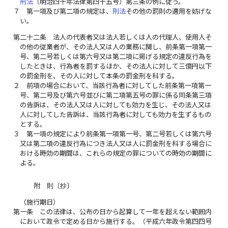
刑法
（明治四十年法律第四十五号）第三条の例に従う。
７
第一項及び第二項の規定は、
刑法
その他の罰則の適用を妨げな
い。
第二十二条
法人の代表者又は法人若しくは人の代理人、使用人そ
の他の従業者が、その法人又は人の業務に関し、前条第一項第一
号、第二号若しくは第六号又は第二項に掲げる規定の違反行為を
したときは、行為者を罰するほか、その法人に対して三億円以下
の罰金刑を、その人に対して本条の罰金刑を科する。
２
前項の場合において、当該行為者に対してした前条第一項第一
号、第二号及び第六号並びに第二項第五号の罪に係る同条第三項
の告訴は、その法人又は人に対しても効力を生じ、その法人又は
人に対してした告訴は、当該行為者に対しても効力を生ずるもの
とする。
３
第一項の規定により前条第一項第一号、第二号若しくは第六号
又は第二項の違反行為につき法人又は人に罰金刑を科する場合に
おける時効の期間は、これらの規定の罪についての時効の期間に
よる。
附 則〔抄〕
（施行期日）
第一条
この法律は、公布の日から起算して一年を超えない範囲内
において政令で定める日から施行する。（平成六年政令第四四号