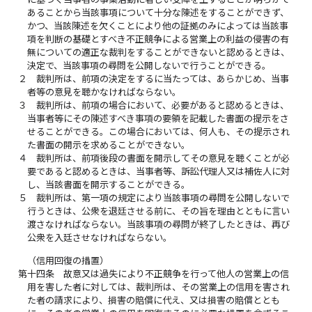
あることから当該事項について十分な陳述をすることができず、
かつ、当該陳述を欠くことにより他の証拠のみによっては当該事
項を判断の基礎とすべき不正競争による営業上の利益の侵害の有
無についての適正な裁判をすることができないと認めるときは、
決定で、当該事項の尋問を公開しないで行うことができる。
２
裁判所は、前項の決定をするに当たっては、あらかじめ、当事
者等の意見を聴かなければならない。
３
裁判所は、前項の場合において、必要があると認めるときは、
当事者等にその陳述すべき事項の要領を記載した書面の提示をさ
せることができる。この場合においては、何人も、その提示され
た書面の開示を求めることができない。
４
裁判所は、前項後段の書面を開示してその意見を聴くことが必
要であると認めるときは、当事者等、訴訟代理人又は補佐人に対
し、当該書面を開示することができる。
５
裁判所は、第一項の規定により当該事項の尋問を公開しないで
行うときは、公衆を退廷させる前に、その旨を理由とともに言い
渡さなければならない。当該事項の尋問が終了したときは、再び
公衆を入廷させなければならない。
（信用回復の措置）
第十四条
故意又は過失により不正競争を行って他人の営業上の信
用を害した者に対しては、裁判所は、その営業上の信用を害され
た者の請求により、損害の賠償に代え、又は損害の賠償ととも