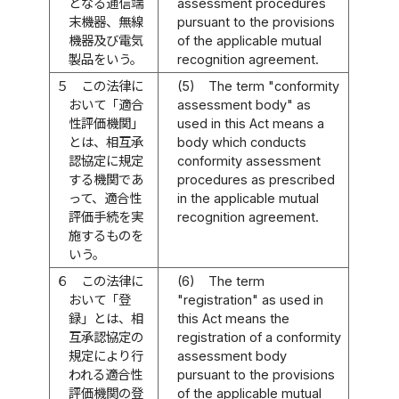
となる通信端
assessment procedures
末機器、無線
pursuant to the provisions
機器及び電気
of the applicable mutual
製品をいう。
recognition agreement.
５
この法律に
(5)
The term "conformity
おいて「適合
assessment body" as
性評価機関」
used in this Act means a
とは、相互承
body which conducts
認協定に規定
conformity assessment
する機関であ
procedures as prescribed
って、適合性
in the applicable mutual
評価手続を実
recognition agreement.
施するものを
いう。
６
この法律に
(6)
The term
おいて「登
"registration" as used in
録」とは、相
this Act means the
互承認協定の
registration of a conformity
規定により行
assessment body
われる適合性
pursuant to the provisions
評価機関の登
of the applicable mutual