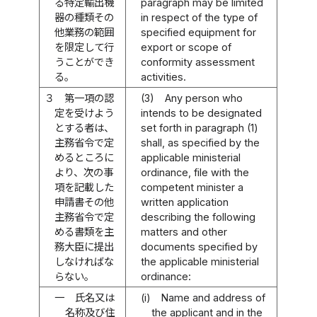
る特定輸出機
paragraph may be limited
器の種類その
in respect of the type of
他業務の範囲
specified equipment for
を限定して行
export or scope of
うことができ
conformity assessment
る。
activities.
３
第一項の認
(3)
Any person who
定を受けよう
intends to be designated
とする者は、
set forth in paragraph (1)
主務省令で定
shall, as specified by the
めるところに
applicable ministerial
より、次の事
ordinance, file with the
項を記載した
competent minister a
申請書その他
written application
主務省令で定
describing the following
める書類を主
matters and other
務大臣に提出
documents specified by
しなければな
the applicable ministerial
らない。
ordinance:
一
氏名又は
(i)
Name and address of
名称及び住
the applicant and in the