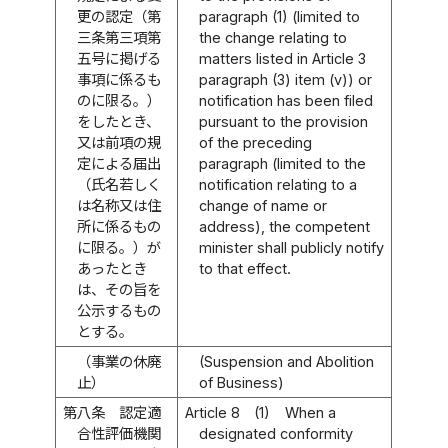
更の認定（第
paragraph (1) (limited to
三条第三項第
the change relating to
五号に掲げる
matters listed in Article 3
事項に係るも
paragraph (3) item (v)) or
のに限る。）
notification has been filed
をしたとき、
pursuant to the provision
又は前項の規
of the preceding
定による届出
paragraph (limited to the
（氏名若しく
notification relating to a
は名称又は住
change of name or
所に係るもの
address), the competent
に限る。）が
minister shall publicly notify
あったとき
to that effect.
は、その旨を
公示するもの
とする。
（事業の休廃
(Suspension and Abolition
止）
of Business)
第八条
認定適
Article 8
(1)
When a
合性評価機関
designated conformity