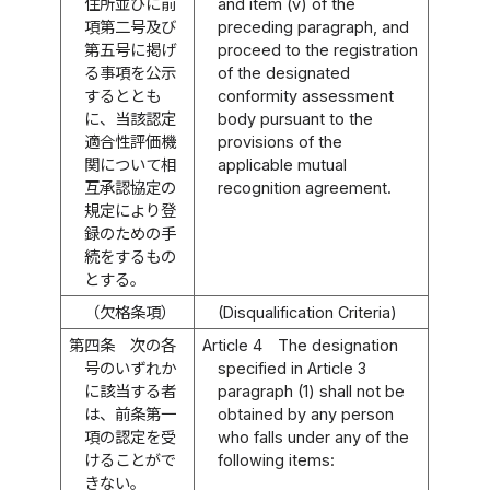
住所並びに前
and item (v) of the
項第二号及び
preceding paragraph, and
第五号に掲げ
proceed to the registration
る事項を公示
of the designated
するととも
conformity assessment
に、当該認定
body pursuant to the
適合性評価機
provisions of the
関について相
applicable mutual
互承認協定の
recognition agreement.
規定により登
録のための手
続をするもの
とする。
（欠格条項）
(Disqualification Criteria)
第四条
次の各
Article 4
The designation
号のいずれか
specified in Article 3
に該当する者
paragraph (1) shall not be
は、前条第一
obtained by any person
項の認定を受
who falls under any of the
けることがで
following items:
きない。