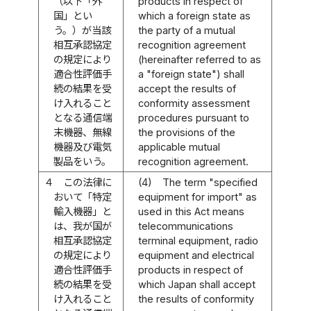
（以下「外
products in respect of
国」とい
which a foreign state as
う。）が当該
the party of a mutual
相互承認協定
recognition agreement
の規定により
(hereinafter referred to as
適合性評価手
a "foreign state") shall
続の結果を受
accept the results of
け入れること
conformity assessment
となる通信端
procedures pursuant to
末機器、無線
the provisions of the
機器及び電気
applicable mutual
製品をいう。
recognition agreement.
４
この法律に
(4)
The term "specified
おいて「特定
equipment for import" as
輸入機器」と
used in this Act means
は、我が国が
telecommunications
相互承認協定
terminal equipment, radio
の規定により
equipment and electrical
適合性評価手
products in respect of
続の結果を受
which Japan shall accept
け入れること
the results of conformity