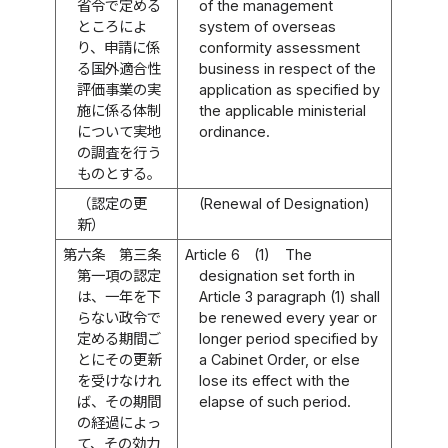
省令で定める
of the management
ところによ
system of overseas
り、申請に係
conformity assessment
る国外適合性
business in respect of the
評価事業の実
application as specified by
施に係る体制
the applicable ministerial
について実地
ordinance.
の調査を行う
ものとする。
（認定の更
(Renewal of Designation)
新）
第六条
第三条
Article 6
(1)
The
第一項の認定
designation set forth in
は、一年を下
Article 3 paragraph (1) shall
らない政令で
be renewed every year or
定める期間ご
longer period specified by
とにその更新
a Cabinet Order, or else
を受けなけれ
lose its effect with the
ば、その期間
elapse of such period.
の経過によっ
て、その効力