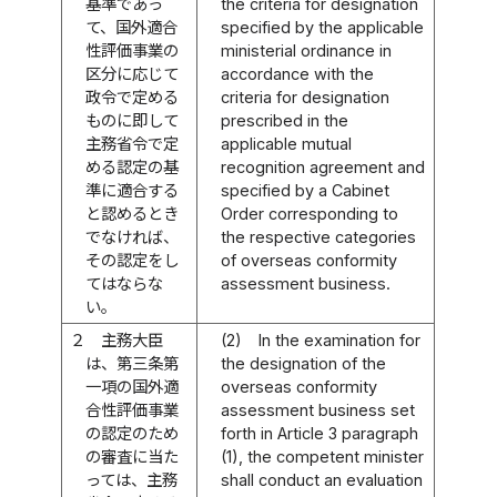
基準であっ
the criteria for designation
て、国外適合
specified by the applicable
性評価事業の
ministerial ordinance in
区分に応じて
accordance with the
政令で定める
criteria for designation
ものに即して
prescribed in the
主務省令で定
applicable mutual
める認定の基
recognition agreement and
準に適合する
specified by a Cabinet
と認めるとき
Order corresponding to
でなければ、
the respective categories
その認定をし
of overseas conformity
てはならな
assessment business.
い。
２
主務大臣
(2)
In the examination for
は、第三条第
the designation of the
一項の国外適
overseas conformity
合性評価事業
assessment business set
の認定のため
forth in Article 3 paragraph
の審査に当た
(1), the competent minister
っては、主務
shall conduct an evaluation