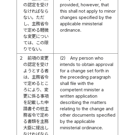
の認定を受け
provided, however, that
なければなら
this shall not apply to minor
ない。ただ
changes specified by the
し、主務省令
applicable ministerial
で定める軽微
ordinance.
な変更につい
ては、この限
りでない。
２
前項の変更
(2)
Any person who
の認定を受け
intends to obtain approval
ようとする者
for a change set forth in
は、主務省令
the preceding paragraph
で定めるとこ
shall file with the
ろにより、変
competent minister a
更に係る事項
written application
を記載した申
describing the matters
請書その他主
relating to the change and
務省令で定め
other documents specified
る書類を主務
by the applicable
大臣に提出し
ministerial ordinance.
なければなら