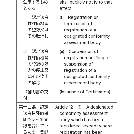
公示するもの
shall publicly notify to that
とする。
effect:
一
認定適合
(i)
Registration or
性評価機関
termination of
の登録又は
registration of a
その取消し
designated conformity
assessment body
二
認定適合
(ii)
Suspension of
性評価機関
registration or lifting of
の登録の効
suspension of
力の停止又
registration of a
はその停止
designated conformity
の解除
assessment body
（証明書の交
(Issuance of Certificates)
付）
第十二条
認定
Article 12
(1)
A designated
適合性評価機
conformity assessment
関であって登
body which has been
録を受けてい
registered (except where
るもの（登録
registration has been