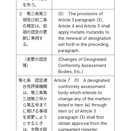
を失う。
２
第三条第三
(2)
The provisions of
項及び前二条
Article 3 paragraph (3),
の規定は、前
Article 4 and Article 5 shall
項の認定の更
apply mutatis mutandis to
新に準用す
the renewal of designation
る。
set forth in the preceding
paragraph.
（変更の認定
(Changes of Designated
等）
Conformity Assessment
Bodies, Etc.)
第七条
認定適
Article 7
(1)
A designated
合性評価機関
conformity assessment
は、第三条第
body which intends to
三項第三号か
change any of the matters
ら第五号まで
listed in item (iii) through
に掲げる事項
item (v) of Article 3
を変更しよう
paragraph (3) shall first
とするとき
obtain approval from the
は、主務大臣
competent minister;