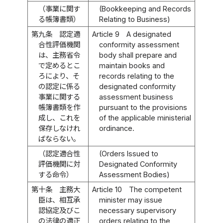
（事業に関す
(Bookkeeping and Records
る帳簿書類）
Relating to Business)
第九条
認定適
Article 9
A designated
合性評価機関
conformity assessment
は、主務省令
body shall prepare and
で定めるとこ
maintain books and
ろにより、そ
records relating to the
の認定に係る
designated conformity
事業に関する
assessment business
帳簿書類を作
pursuant to the provisions
成し、これを
of the applicable ministerial
保存しなけれ
ordinance.
ばならない。
（認定適合性
(Orders Issued to
評価機関に対
Designated Conformity
する命令）
Assessment Bodies)
第十条
主務大
Article 10
The competent
臣は、相互承
minister may issue
認協定及びこ
necessary supervisory
の法律の適正
orders relating to the