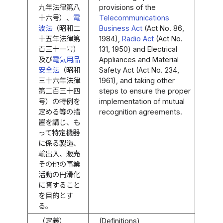
九年法律第八
provisions of the
十六号）、
電
Telecommunications
波法
（昭和二
Business Act
(Act No. 86,
十五年法律第
1984),
Radio Act
(Act No.
百三十一号）
131, 1950) and Electrical
及び
電気用品
Appliances and Material
安全法
（昭和
Safety Act (Act No. 234,
三十六年法律
1961), and taking other
第二百三十四
steps to ensure the proper
号）の特例を
implementation of mutual
定める等の措
recognition agreements.
置を講じ、も
って特定機器
に係る製造、
輸出入、販売
その他の事業
活動の円滑化
に資すること
を目的とす
る。
（定義）
(Definitions)