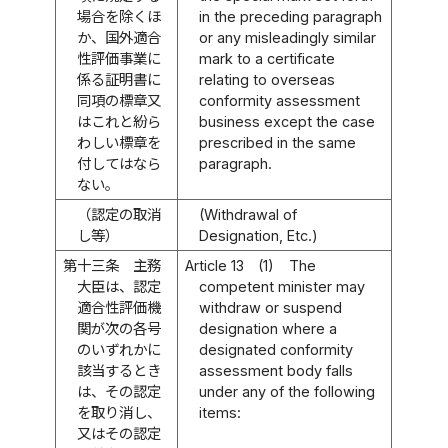
場合を除くほ
in the preceding paragraph
か、国外適合
or any misleadingly similar
性評価事業に
mark to a certificate
係る証明書に
relating to overseas
同項の標章又
conformity assessment
はこれと紛ら
business except the case
わしい標章を
prescribed in the same
付してはなら
paragraph.
ない。
（認定の取消
(Withdrawal of
し等）
Designation, Etc.)
第十三条
主務
Article 13
(1)
The
大臣は、認定
competent minister may
適合性評価機
withdraw or suspend
関が次の各号
designation where a
のいずれかに
designated conformity
該当するとき
assessment body falls
は、その認定
under any of the following
を取り消し、
items:
又はその認定