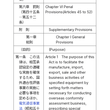
第六章 罰則
Chapter VI Penal
（第四十五条
Provisions(Articles 45 to 52)
―第五十二
条）
附 則
Supplementary Provisions
第一章
Chapter I General
総則
Provisions
（目的）
(Purpose)
第一条
この法
Article 1
The purpose of this
律は、相互承
Act is to facilitate the
認協定の適確
manufacture, import,
な実施を確保
export, sale and other
するため、国
business activities of
外適合性評価
specified equipment by
事業の実施に
setting forth matters
必要な事項を
necessary for conducting
定めるほか、
overseas conformity
電気通信事業
assessment business,
法
（昭和五十
prescribing special