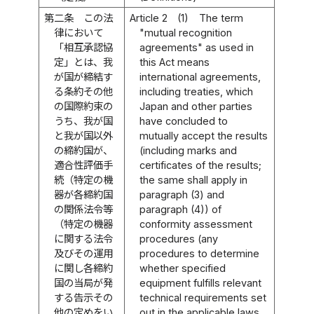
第二条
この法
Article 2
(1)
The term
律において
"mutual recognition
「相互承認協
agreements" as used in
定」とは、我
this Act means
が国が締結す
international agreements,
る条約その他
including treaties, which
の国際約束の
Japan and other parties
うち、我が国
have concluded to
と我が国以外
mutually accept the results
の締約国が、
(including marks and
適合性評価手
certificates of the results;
続（特定の機
the same shall apply in
器が各締約国
paragraph (3) and
の関係法令等
paragraph (4)) of
（特定の機器
conformity assessment
に関する法令
procedures (any
及びその運用
procedures to determine
に関し各締約
whether specified
国の当局が発
equipment fulfills relevant
する告示その
technical requirements set
他の定めをい
out in the applicable laws