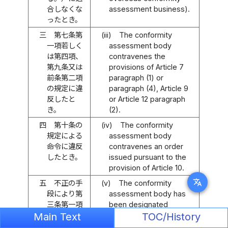
合しなくな
assessment business).
ったとき。
三
第七条第
(iii)
The conformity
一項若しく
assessment body
は第四項、
contravenes the
第九条又は
provisions of Article 7
前条第二項
paragraph (1) or
の規定に違
paragraph (4), Article 9
反したと
or Article 12 paragraph
き。
(2).
四
第十条の
(iv)
The conformity
規定による
assessment body
命令に違反
contravenes an order
したとき。
issued pursuant to the
provision of Article 10.
translate
五
不正の手
(v)
The conformity
段により第
assessment body has
三条第一項
been designated
の認定又は
pursuant to Article 3
Main Text
TOC/History
第七条第一
paragraph (1), or has