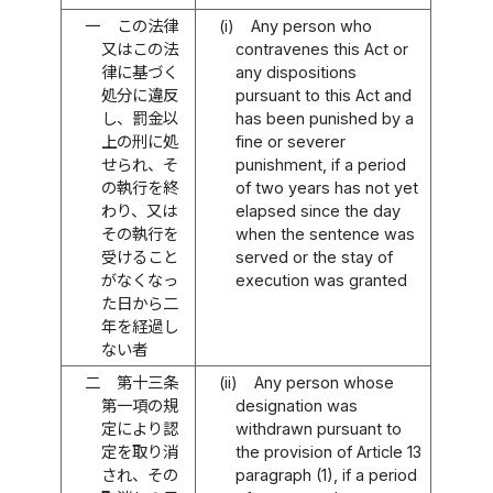
一
この法律
(i)
Any person who
又はこの法
contravenes this Act or
律に基づく
any dispositions
処分に違反
pursuant to this Act and
し、罰金以
has been punished by a
上の刑に処
fine or severer
せられ、そ
punishment, if a period
の執行を終
of two years has not yet
わり、又は
elapsed since the day
その執行を
when the sentence was
受けること
served or the stay of
がなくなっ
execution was granted
た日から二
年を経過し
ない者
二
第十三条
(ii)
Any person whose
第一項の規
designation was
定により認
withdrawn pursuant to
定を取り消
the provision of Article 13
され、その
paragraph (1), if a period