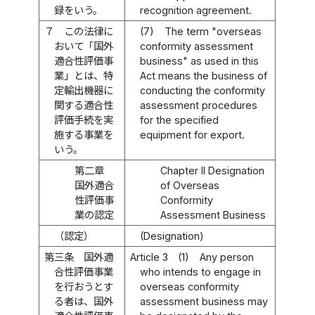
録をいう。
recognition agreement.
７
この法律に
(7)
The term "overseas
おいて「国外
conformity assessment
適合性評価事
business" as used in this
業」とは、特
Act means the business of
定輸出機器に
conducting the conformity
関する適合性
assessment procedures
評価手続を実
for the specified
施する事業を
equipment for export.
いう。
第二章
Chapter II Designation
国外適合
of Overseas
性評価事
Conformity
業の認定
Assessment Business
（認定）
(Designation)
第三条
国外適
Article 3
(1)
Any person
合性評価事業
who intends to engage in
を行おうとす
overseas conformity
る者は、国外
assessment business may