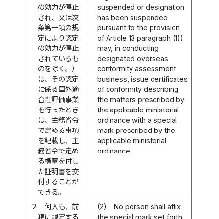
の効力が停止
suspended or designation
され、又は次
has been suspended
条第一項の規
pursuant to the provision
定により認定
of Article 13 paragraph (1))
の効力が停止
may, in conducting
されているも
designated overseas
のを除く。）
conformity assessment
は、その認定
business, issue certificates
に係る国外適
of conformity describing
合性評価事業
the matters prescribed by
を行ったとき
the applicable ministerial
は、主務省令
ordinance with a special
で定める事項
mark prescribed by the
を記載し、主
applicable ministerial
務省令で定め
ordinance.
る標章を付し
た証明書を交
付することが
できる。
２
何人も、前
(2)
No person shall affix
項に規定する
the special mark set forth