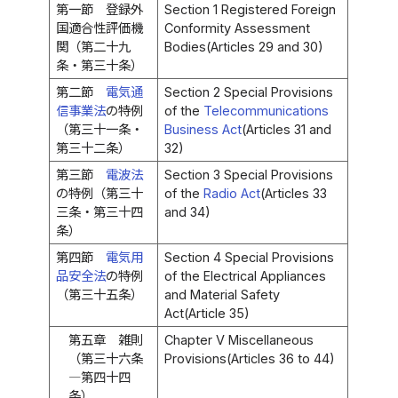
第一節 登録外
Section 1 Registered Foreign
国適合性評価機
Conformity Assessment
関（第二十九
Bodies(Articles 29 and 30)
条・第三十条）
第二節
電気通
Section 2 Special Provisions
信事業法
の特例
of the
Telecommunications
（第三十一条・
Business Act
(Articles 31 and
第三十二条）
32)
第三節
電波法
Section 3 Special Provisions
の特例（第三十
of the
Radio Act
(Articles 33
三条・第三十四
and 34)
条）
第四節
電気用
Section 4 Special Provisions
品安全法
の特例
of the Electrical Appliances
（第三十五条）
and Material Safety
Act(Article 35)
第五章 雑則
Chapter V Miscellaneous
（第三十六条
Provisions(Articles 36 to 44)
―第四十四
条）