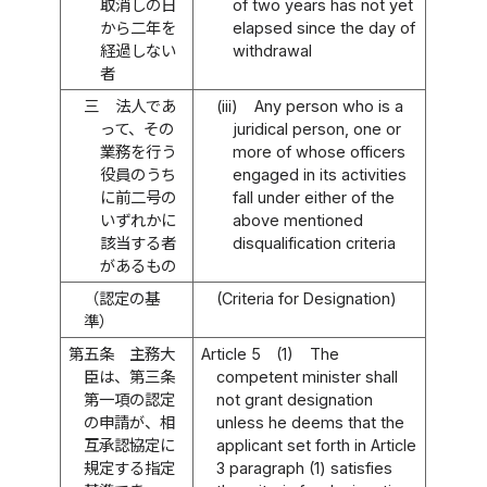
取消しの日
of two years has not yet
から二年を
elapsed since the day of
経過しない
withdrawal
者
三
法人であ
(iii)
Any person who is a
って、その
juridical person, one or
業務を行う
more of whose officers
役員のうち
engaged in its activities
に前二号の
fall under either of the
いずれかに
above mentioned
該当する者
disqualification criteria
があるもの
（認定の基
(Criteria for Designation)
準）
第五条
主務大
Article 5
(1)
The
臣は、第三条
competent minister shall
第一項の認定
not grant designation
の申請が、相
unless he deems that the
互承認協定に
applicant set forth in Article
規定する指定
3 paragraph (1) satisfies