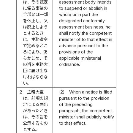
は、その認定
assessment body intends
に係る事業の
to suspend or abolish in
全部又は一部
whole or in part the
を休止し、又
designated conformity
は廃止しよう
assessment business, he
とするとき
shall notify the competent
は、主務省令
minister of to that effect in
で定めるとこ
advance pursuant to the
ろにより、あ
provisions of the
らかじめ、そ
applicable ministerial
の旨を主務大
ordinance.
臣に届け出な
ければならな
い。
２
主務大臣
(2)
When a notice is filed
は、前項の規
pursuant to the provision
定による届出
of the preceding
があったとき
paragraph, the competent
は、その旨を
minister shall publicly notify
公示するもの
to that effect.
とする。