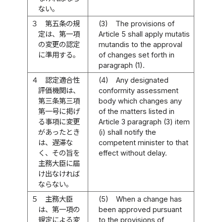
ない。
３
第五条の規
(3)
The provisions of
定は、第一項
Article 5 shall apply mutatis
の変更の認定
mutandis to the approval
に準用する。
of changes set forth in
paragraph (1).
４
認定適合性
(4)
Any designated
評価機関は、
conformity assessment
第三条第三項
body which changes any
第一号に掲げ
of the matters listed in
る事項に変更
Article 3 paragraph (3) item
があったとき
(i) shall notify the
は、遅滞な
competent minister to that
く、その旨を
effect without delay.
主務大臣に届
け出なければ
ならない。
５
主務大臣
(5)
When a change has
は、第一項の
been approved pursuant
規定による変
to the provisions of