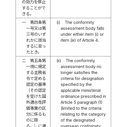
の効力を停止
することがで
きる。
一
第四条第
(i)
The conformity
一号又は第
assessment body falls
三号のいず
under either item (i) or
れかに該当
item (iii) of Article 4.
するに至っ
たとき。
二
第五条第
(ii)
The conformity
一項に規定
assessment body no
する主務省
longer satisfies the
令で定める
criteria for designation
認定の基準
specified by the
（その認定
applicable ministerial
を受けた国
ordinance prescribed in
外適合性評
Article 5 paragraph (1)
価事業の区
(limited to the criteria
分に係るも
relating to the category
のに限
of the designated
る。）に適
overseas conformity