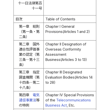
十一日法律第百
十一号
目次
Table of Contents
第一章 総則
Chapter I General
（第一条・第
Provisions(Articles 1 and 2)
二条）
第二章 国外
Chapter II Designation of
適合性評価事
Overseas Conformity
業の認定（第
Assessment
三条―第十三
Business(Articles 3 to 13)
条）
第三章 指定
Chapter III Designated
調査機関（第
Evaluation Bodies(Articles 14
十四条―第二
to 28)
十八条）
第四章
電気
Chapter IV Special Provisions
通信事業法
等
of the
Telecommunications
の特例
Business Act
, Etc.