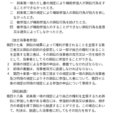
一
前条第一項ただし書の規定により補助参加人が訴訟行為をす
ることができなかったとき。
二
前条第二項の規定により補助参加人の訴訟行為が効力を有し
なかったとき。
三
被参加人が補助参加人の訴訟行為を妨げたとき。
四
被参加人が補助参加人のすることができない訴訟行為を故意
又は過失によってしなかったとき。
（独立当事者参加）
第四十七条
訴訟の結果によって権利が害されることを主張する第
三者又は訴訟の目的の全部若しくは一部が自己の権利であること
を主張する第三者は、その訴訟の当事者の双方又は一方を相手方
として、当事者としてその訴訟に参加することができる。
２
前項の規定による参加の申出は、書面でしなければならない。
３
前項の書面は、当事者双方に送達しなければならない。
４
第四十条第一項から第三項までの規定は第一項の訴訟の当事者
及び同項の規定によりその訴訟に参加した者について、第四十三
条の規定は同項の規定による参加の申出について準用する。
（訴訟脱退）
第四十八条
前条第一項の規定により自己の権利を主張するため訴
訟に参加した者がある場合には、参加前の原告又は被告は、相手
方の承諾を得て訴訟から脱退することができる。この場合におい
て、判決は、脱退した当事者に対してもその効力を有する。