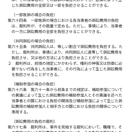
じた訴訟費用の全部又は一部を負担させることができる。
（一部敗訴の場合の負担）
第六十四条
一部敗訴の場合における各当事者の訴訟費用の負担
は、裁判所が、その裁量で定める。ただし、事情により、当事者
の一方に訴訟費用の全部を負担させることができる。
（共同訴訟の場合の負担）
第六十五条
共同訴訟人は、等しい割合で訴訟費用を負担する。た
だし、裁判所は、事情により、共同訴訟人に連帯して訴訟費用を
負担させ、又は他の方法により負担させることができる。
２
裁判所は、前項の規定にかかわらず、権利の伸張又は防御に必
要でない行為をした当事者に、その行為によって生じた訴訟費用
を負担させることができる。
（補助参加の場合の負担）
第六十六条
第六十一条から前条までの規定は、補助参加について
の異議によって生じた訴訟費用の補助参加人とその異議を述べた
当事者との間における負担の関係及び補助参加によって生じた訴
訟費用の補助参加人と相手方との間における負担の関係について
準用する。
（訴訟費用の負担の裁判）
第六十七条
裁判所は、事件を完結する裁判において、職権で、そ