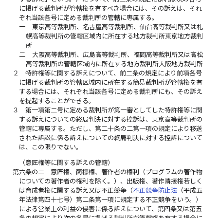
に掲げる裁判所が管轄権を有すべき場合には、その訴えは、それ
ぞれ当該各号に定める裁判所の管轄に専属する。
一
東京高等裁判所、名古屋高等裁判所、仙台高等裁判所又は札
幌高等裁判所の管轄区域内に所在する地方裁判所東京地方裁判
所
二
大阪高等裁判所、広島高等裁判所、福岡高等裁判所又は高松
高等裁判所の管轄区域内に所在する地方裁判所大阪地方裁判所
２
特許権等に関する訴えについて、前二条の規定により前項各号
に掲げる裁判所の管轄区域内に所在する簡易裁判所が管轄権を有
する場合には、それぞれ当該各号に定める裁判所にも、その訴え
を提起することができる。
３
第一項第二号に定める裁判所が第一審としてした特許権等に関
する訴えについての終局判決に対する控訴は、東京高等裁判所の
管轄に専属する。ただし、第二十条の二第一項の規定により移送
された訴訟に係る訴えについての終局判決に対する控訴について
は、この限りでない。
（意匠権等に関する訴えの管轄）
第六条の二
意匠権、商標権、著作者の権利（プログラムの著作物
についての著作者の権利を除く。）、出版権、著作隣接権若しく
は育成者権に関する訴え又は不正競争（
不正競争防止法
（平成五
年法律第四十七号）第二条第一項に規定する不正競争をいう。）
による営業上の利益の侵害に係る訴えについて、第四条又は第五
条の規定により次の各号に掲げる裁判所が管轄権を有する場合に