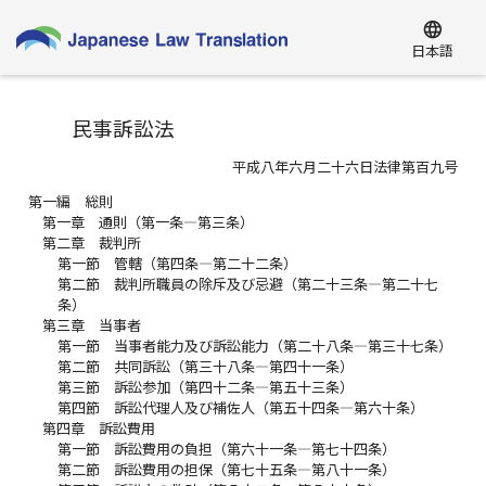
language
日本語
民事訴訟法
平成八年六月二十六日法律第百九号
第一編 総則
第一章 通則（第一条―第三条）
第二章 裁判所
第一節 管轄（第四条―第二十二条）
第二節 裁判所職員の除斥及び忌避（第二十三条―第二十七
条）
第三章 当事者
第一節 当事者能力及び訴訟能力（第二十八条―第三十七条）
第二節 共同訴訟（第三十八条―第四十一条）
第三節 訴訟参加（第四十二条―第五十三条）
第四節 訴訟代理人及び補佐人（第五十四条―第六十条）
第四章 訴訟費用
第一節 訴訟費用の負担（第六十一条―第七十四条）
第二節 訴訟費用の担保（第七十五条―第八十一条）