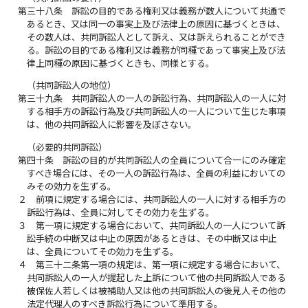
第三十八条
訴訟の目的である権利又は義務が数人について共通で
あるとき、又は同一の事実上及び法律上の原因に基づくときは、
その数人は、共同訴訟人として訴え、又は訴えられることができ
る。訴訟の目的である権利又は義務が同種であって事実上及び法
律上同種の原因に基づくときも、同様とする。
（共同訴訟人の地位）
第三十九条
共同訴訟人の一人の訴訟行為、共同訴訟人の一人に対
する相手方の訴訟行為及び共同訴訟人の一人について生じた事項
は、他の共同訴訟人に影響を及ぼさない。
（必要的共同訴訟）
第四十条
訴訟の目的が共同訴訟人の全員について合一にのみ確定
すべき場合には、その一人の訴訟行為は、全員の利益においての
みその効力を生ずる。
２
前項に規定する場合には、共同訴訟人の一人に対する相手方の
訴訟行為は、全員に対してその効力を生ずる。
３
第一項に規定する場合において、共同訴訟人の一人について訴
訟手続の中断又は中止の原因があるときは、その中断又は中止
は、全員についてその効力を生ずる。
４
第三十二条第一項の規定は、第一項に規定する場合において、
共同訴訟人の一人が提起した上訴について他の共同訴訟人である
被保佐人若しくは被補助人又は他の共同訴訟人の後見人その他の
法定代理人のすべき訴訟行為について準用する。