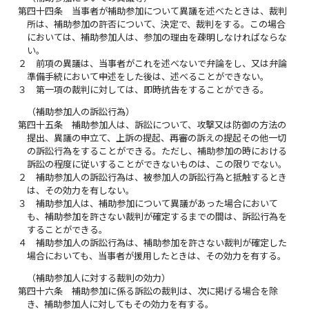
第四十四条
当事者が補助参加について異議を述べたときは、裁判
所は、補助参加の許否について、決定で、裁判をする。この場合
においては、補助参加人は、参加の理由を疎明しなければならな
い。
２
前項の異議は、当事者がこれを述べないで弁論をし、又は弁論
準備手続において申述をした後は、述べることができない。
３
第一項の裁判に対しては、即時抗告をすることができる。
（補助参加人の訴訟行為）
第四十五条
補助参加人は、訴訟について、攻撃又は防御の方法の
提出、異議の申立て、上訴の提起、再審の訴えの提起その他一切
の訴訟行為をすることができる。ただし、補助参加の時における
訴訟の程度に従いすることができないものは、この限りでない。
２
補助参加人の訴訟行為は、被参加人の訴訟行為と抵触するとき
は、その効力を有しない。
３
補助参加人は、補助参加について異議があった場合において
も、補助参加を許さない裁判が確定するまでの間は、訴訟行為を
することができる。
４
補助参加人の訴訟行為は、補助参加を許さない裁判が確定した
場合においても、当事者が援用したときは、その効力を有する。
（補助参加人に対する裁判の効力）
第四十六条
補助参加に係る訴訟の裁判は、次に掲げる場合を除
き、補助参加人に対してもその効力を有する。