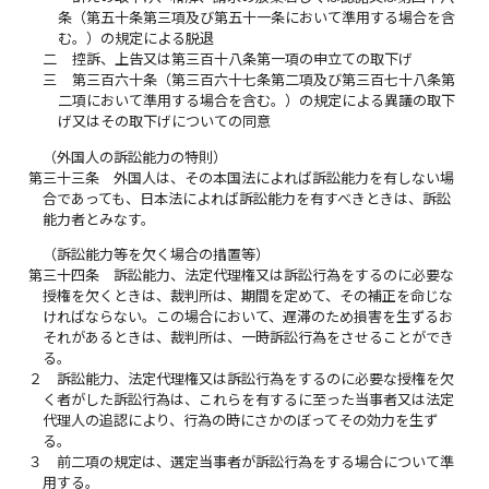
条（第五十条第三項及び第五十一条において準用する場合を含
む。）の規定による脱退
二
控訴、上告又は第三百十八条第一項の申立ての取下げ
三
第三百六十条（第三百六十七条第二項及び第三百七十八条第
二項において準用する場合を含む。）の規定による異議の取下
げ又はその取下げについての同意
（外国人の訴訟能力の特則）
第三十三条
外国人は、その本国法によれば訴訟能力を有しない場
合であっても、日本法によれば訴訟能力を有すべきときは、訴訟
能力者とみなす。
（訴訟能力等を欠く場合の措置等）
第三十四条
訴訟能力、法定代理権又は訴訟行為をするのに必要な
授権を欠くときは、裁判所は、期間を定めて、その補正を命じな
ければならない。この場合において、遅滞のため損害を生ずるお
それがあるときは、裁判所は、一時訴訟行為をさせることができ
る。
２
訴訟能力、法定代理権又は訴訟行為をするのに必要な授権を欠
く者がした訴訟行為は、これらを有するに至った当事者又は法定
代理人の追認により、行為の時にさかのぼってその効力を生ず
る。
３
前二項の規定は、選定当事者が訴訟行為をする場合について準
用する。