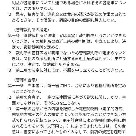
利益が各請求について共通である場合におけるその各請求につい
ては、この限りでない。
２
果実、損害賠償、違約金又は費用の請求が訴訟の附帯の目的で
あるときは、その価額は、訴訟の目的の価額に算入しない。
（管轄裁判所の指定）
第十条
管轄裁判所が法律上又は事実上裁判権を行うことができな
いときは、その裁判所の直近上級の裁判所は、申立てにより、決
定で、管轄裁判所を定める。
２
裁判所の管轄区域が明確でないため管轄裁判所が定まらないと
きは、関係のある裁判所に共通する直近上級の裁判所は、申立て
により、決定で、管轄裁判所を定める。
３
前二項の決定に対しては、不服を申し立てることができない。
（管轄の合意）
第十一条
当事者は、第一審に限り、合意により管轄裁判所を定め
ることができる。
２
前項の合意は、一定の法律関係に基づく訴えに関し、かつ、書
面でしなければ、その効力を生じない。
３
第一項の合意がその内容を記録した電磁的記録（電子的方式、
磁気的方式その他人の知覚によっては認識することができない方
式で作られる記録であって、電子計算機による情報処理の用に供
されるものをいう。以下同じ。）によってされたときは、その合
意は、書面によってされたものとみなして、前項の規定を適用す