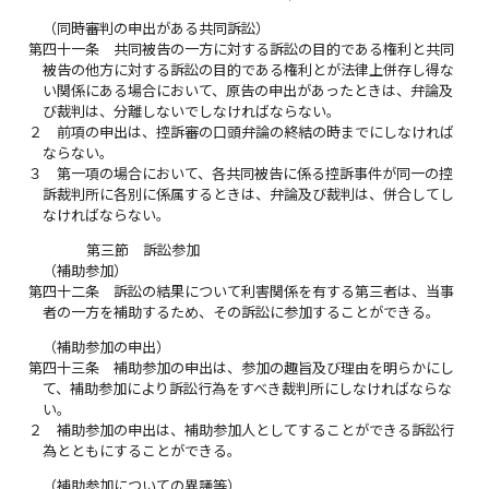
（同時審判の申出がある共同訴訟）
第四十一条
共同被告の一方に対する訴訟の目的である権利と共同
被告の他方に対する訴訟の目的である権利とが法律上併存し得な
い関係にある場合において、原告の申出があったときは、弁論及
び裁判は、分離しないでしなければならない。
２
前項の申出は、控訴審の口頭弁論の終結の時までにしなければ
ならない。
３
第一項の場合において、各共同被告に係る控訴事件が同一の控
訴裁判所に各別に係属するときは、弁論及び裁判は、併合してし
なければならない。
第三節 訴訟参加
（補助参加）
第四十二条
訴訟の結果について利害関係を有する第三者は、当事
者の一方を補助するため、その訴訟に参加することができる。
（補助参加の申出）
第四十三条
補助参加の申出は、参加の趣旨及び理由を明らかにし
て、補助参加により訴訟行為をすべき裁判所にしなければならな
い。
２
補助参加の申出は、補助参加人としてすることができる訴訟行
為とともにすることができる。
（補助参加についての異議等）