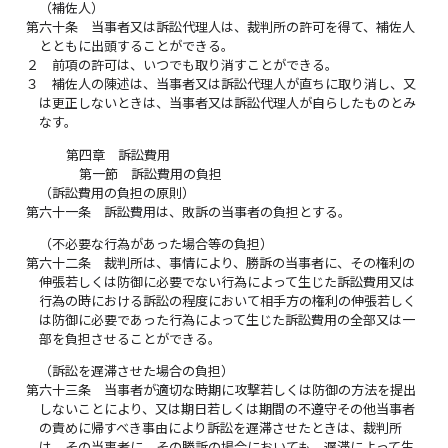
（補佐人）
第六十条
当事者又は訴訟代理人は、裁判所の許可を得て、補佐人
とともに出頭することができる。
２
前項の許可は、いつでも取り消すことができる。
３
補佐人の陳述は、当事者又は訴訟代理人が直ちに取り消し、又
は更正しないときは、当事者又は訴訟代理人が自らしたものとみ
なす。
第四章 訴訟費用
第一節 訴訟費用の負担
（訴訟費用の負担の原則）
第六十一条
訴訟費用は、敗訴の当事者の負担とする。
（不必要な行為があった場合等の負担）
第六十二条
裁判所は、事情により、勝訴の当事者に、その権利の
伸張若しくは防御に必要でない行為によって生じた訴訟費用又は
行為の時における訴訟の程度において相手方の権利の伸張若しく
は防御に必要であった行為によって生じた訴訟費用の全部又は一
部を負担させることができる。
（訴訟を遅滞させた場合の負担）
第六十三条
当事者が適切な時期に攻撃若しくは防御の方法を提出
しないことにより、又は期日若しくは期間の不遵守その他当事者
の責めに帰すべき事由により訴訟を遅滞させたときは、裁判所
は、その当事者に、その勝訴の場合においても、遅滞によって生