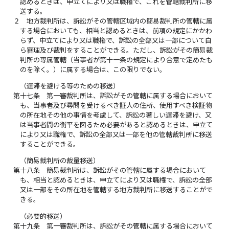
認めるときは、申立てにより又は職権で、これを管轄裁判所に移
送する。
２
地方裁判所は、訴訟がその管轄区域内の簡易裁判所の管轄に属
する場合においても、相当と認めるときは、前項の規定にかかわ
らず、申立てにより又は職権で、訴訟の全部又は一部について自
ら審理及び裁判をすることができる。ただし、訴訟がその簡易裁
判所の専属管轄（当事者が第十一条の規定により合意で定めたも
のを除く。）に属する場合は、この限りでない。
（遅滞を避ける等のための移送）
第十七条
第一審裁判所は、訴訟がその管轄に属する場合において
も、当事者及び尋問を受けるべき証人の住所、使用すべき検証物
の所在地その他の事情を考慮して、訴訟の著しい遅滞を避け、又
は当事者間の衡平を図るため必要があると認めるときは、申立て
により又は職権で、訴訟の全部又は一部を他の管轄裁判所に移送
することができる。
（簡易裁判所の裁量移送）
第十八条
簡易裁判所は、訴訟がその管轄に属する場合において
も、相当と認めるときは、申立てにより又は職権で、訴訟の全部
又は一部をその所在地を管轄する地方裁判所に移送することがで
きる。
（必要的移送）
第十九条
第一審裁判所は、訴訟がその管轄に属する場合において