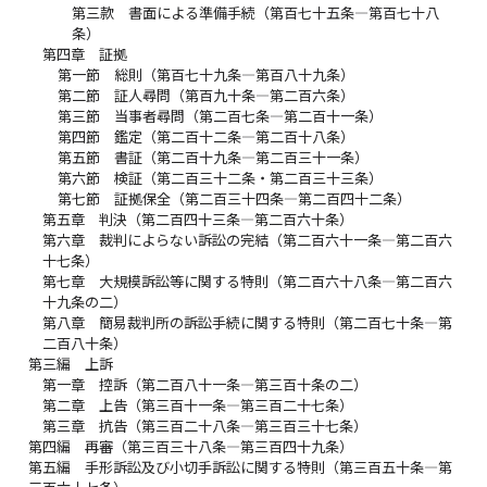
第三款 書面による準備手続（第百七十五条―第百七十八
条）
第四章 証拠
第一節 総則（第百七十九条―第百八十九条）
第二節 証人尋問（第百九十条―第二百六条）
第三節 当事者尋問（第二百七条―第二百十一条）
第四節 鑑定（第二百十二条―第二百十八条）
第五節 書証（第二百十九条―第二百三十一条）
第六節 検証（第二百三十二条・第二百三十三条）
第七節 証拠保全（第二百三十四条―第二百四十二条）
第五章 判決（第二百四十三条―第二百六十条）
第六章 裁判によらない訴訟の完結（第二百六十一条―第二百六
十七条）
第七章 大規模訴訟等に関する特則（第二百六十八条―第二百六
十九条の二）
第八章 簡易裁判所の訴訟手続に関する特則（第二百七十条―第
二百八十条）
第三編 上訴
第一章 控訴（第二百八十一条―第三百十条の二）
第二章 上告（第三百十一条―第三百二十七条）
第三章 抗告（第三百二十八条―第三百三十七条）
第四編 再審（第三百三十八条―第三百四十九条）
第五編 手形訴訟及び小切手訴訟に関する特則（第三百五十条―第