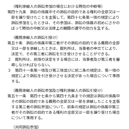
（権利承継人の訴訟参加の場合における時効の中断等）
第四十九条
訴訟の係属中その訴訟の目的である権利の全部又は一
部を譲り受けたことを主張して、第四十七条第一項の規定により
訴訟参加をしたときは、その参加は、訴訟の係属の初めにさかの
ぼって時効の中断又は法律上の期間の遵守の効力を生ずる。
（義務承継人の訴訟引受け）
第五十条
訴訟の係属中第三者がその訴訟の目的である義務の全部
又は一部を承継したときは、裁判所は、当事者の申立てにより、
決定で、その第三者に訴訟を引き受けさせることができる。
２
裁判所は、前項の決定をする場合には、当事者及び第三者を審
尋しなければならない。
３
第四十一条第一項及び第三項並びに前二条の規定は、第一項の
規定により訴訟を引き受けさせる決定があった場合について準用
する。
（義務承継人の訴訟参加及び権利承継人の訴訟引受け）
第五十一条
第四十七条から第四十九条までの規定は訴訟の係属中
その訴訟の目的である義務の全部又は一部を承継したことを主張
する第三者の訴訟参加について、前条の規定は訴訟の係属中第三
者がその訴訟の目的である権利の全部又は一部を譲り受けた場合
について準用する。
（共同訴訟参加）