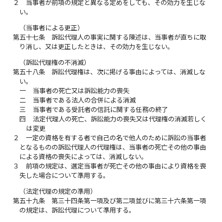
２
当事者が前項の規定と異なる定めをしても、その効力を生じな
い。
（当事者による更正）
第五十七条
訴訟代理人の事実に関する陳述は、当事者が直ちに取
り消し、又は更正したときは、その効力を生じない。
（訴訟代理権の不消滅）
第五十八条
訴訟代理権は、次に掲げる事由によっては、消滅しな
い。
一
当事者の死亡又は訴訟能力の喪失
二
当事者である法人の合併による消滅
三
当事者である受託者の信託に関する任務の終了
四
法定代理人の死亡、訴訟能力の喪失又は代理権の消滅若しく
は変更
２
一定の資格を有する者で自己の名で他人のために訴訟の当事者
となるものの訴訟代理人の代理権は、当事者の死亡その他の事由
による資格の喪失によっては、消滅しない。
３
前項の規定は、選定当事者が死亡その他の事由により資格を喪
失した場合について準用する。
（法定代理の規定の準用）
第五十九条
第三十四条第一項及び第二項並びに第三十六条第一項
の規定は、訴訟代理について準用する。