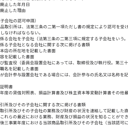
を廃止した年月日
を廃止した理由
の子会社の認可申請）
商品取引所は、法第三条の二第一項ただし書の規定により認可を受
出しなければならない。
に係る会社を子会社（法第三条の二第三項に規定する子会社をいう
に係る子会社となる会社に関する次に掲げる書類
び本店の所在地を記載した書面
内容を記載した書面
び監査役（委員会設置会社にあっては、取締役及び執行役。第三
役職名を記載した書面
社が会計参与設置会社である場合には、会計参与の氏名又は名称を
項証明書
業年度の貸借対照表、損益計算書及び株主資本等変動計算書その他
取引所及びその子会社に関する次に掲げる書類
品取引所及びその子会社の業務及び財産の状況を連結して記載した
他これらの最近における業務、財産及び損益の状況を知ることがで
可後三事業年度における当該商品取引所及びその子会社（当該認可