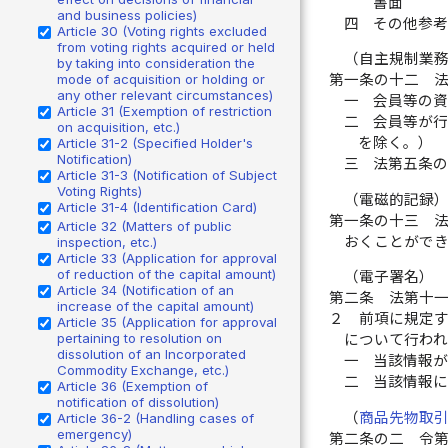
書面
and business policies)
四
その他参
Article 30 (Voting rights excluded
from voting rights acquired or held
（自主規制業
by taking into consideration the
mode of acquisition or holding or
第一条の十二
any other relevant circumstances)
一
会員等の
Article 31 (Exemption of restriction
二
会員等が
on acquisition, etc.)
を除く。）
Article 31-2 (Specified Holder's
Notification)
三
法第五条
Article 31-3 (Notification of Subject
Voting Rights)
（電磁的記録
Article 31-4 (Identification Card)
第一条の十三
Article 32 (Matters of public
おくことがで
inspection, etc.)
Article 33 (Application for approval
of reduction of the capital amount)
（電子署名）
Article 34 (Notification of an
第二条
法第十
increase of the capital amount)
２
前項に規定
Article 35 (Application for approval
pertaining to resolution on
について行われ
dissolution of an Incorporated
一
当該情報
Commodity Exchange, etc.)
二
当該情報
Article 36 (Exemption of
notification of dissolution)
（
商品先物取
Article 36-2 (Handling cases of
emergency)
第二条の二
令