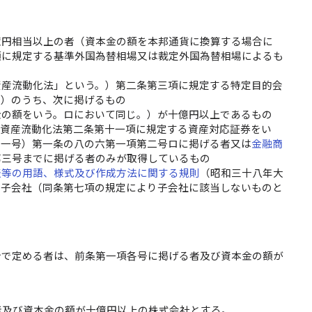
億円相当以上の者（資本金の額を本邦通貨に換算する場合に
項に規定する基準外国為替相場又は裁定外国為替相場によるも
資産流動化法」という。）第二条第三項に規定する特定目的会
。）のうち、次に掲げるもの
金の額をいう。ロにおいて同じ。）が十億円以上であるもの
（資産流動化法第二条第十一項に規定する資産対応証券をい
十一号）第一条の八の六第一項第二号ロに掲げる者又は
金融商
第三号までに掲げる者のみが取得しているもの
表等の用語、様式及び作成方法に関する規則
（昭和三十八年大
る子会社（同条第七項の規定により子会社に該当しないものと
令で定める者は、前条第一項各号に掲げる者及び資本金の額が
者及び資本金の額が十億円以上の株式会社とする。