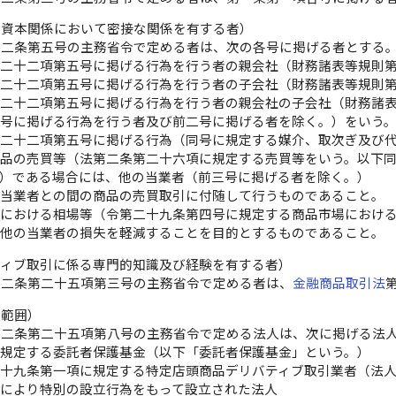
は資本関係において密接な関係を有する者）
第二条第五号の主務省令で定める者は、次の各号に掲げる者とする
第二十二項第五号に掲げる行為を行う者の親会社（財務諸表等規則
第二十二項第五号に掲げる行為を行う者の子会社（財務諸表等規則
第二十二項第五号に掲げる行為を行う者の親会社の子会社（財務諸
同号に掲げる行為を行う者及び前二号に掲げる者を除く。）をいう
第二十二項第五号に掲げる行為（同号に規定する媒介、取次ぎ及び
商品の売買等（法第二条第二十六項に規定する売買等をいう。以下
。）である場合には、他の当業者（前三号に掲げる者を除く。）
の当業者との間の商品の売買取引に付随して行うものであること。
における相場等（令第二十九条第四号に規定する商品市場におけ
該他の当業者の損失を軽減することを目的とするものであること。
ティブ取引に係る専門的知識及び経験を有する者）
第二条第二十五項第三号の主務省令で定める者は、
金融商品取引法
の範囲）
第二条第二十五項第八号の主務省令で定める法人は、次に掲げる法
に規定する委託者保護基金（以下「委託者保護基金」という。）
四十九条第一項に規定する特定店頭商品デリバティブ取引業者（法
律により特別の設立行為をもって設立された法人