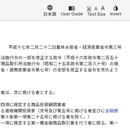
language
menu_book
A
invert_colors
A
A
User Guide
Invert
Text Size
日本語
平成十七年二月二十二日農林水産省・経済産業省令第三号
所法施行令の一部を改正する政令（平成十六年政令第二百五十
び商品取引所法施行令（昭和二十五年政令第二百八十号）の規
林省・通商産業省令第七号）の全部を改正する省令を次のよう
る者は、次に掲げる者とする。
第四項に規定する商品投資顧問業者
する適格機関投資家（次号及び第五号に掲げる者並びに
金融商
）第十条第一項第二十五号に掲げる者を除く。）
第一項に規定する第一種金融商品取引業を行う者に限る。第一