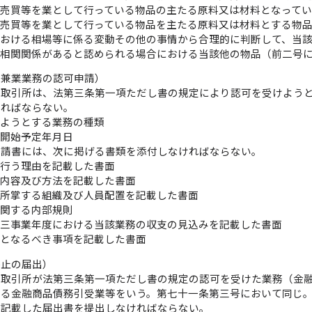
が売買等を業として行っている物品の主たる原料又は材料となって
が売買等を業として行っている物品を主たる原料又は材料とする物
における相場等に係る変動その他の事情から合理的に判断して、当
に相関関係があると認められる場合における当該他の物品（前二号
の兼業業務の認可申請）
品取引所は、法第三条第一項ただし書の規定により認可を受けよう
ければならない。
けようとする業務の種類
の開始予定年月日
申請書には、次に掲げる書類を添付しなければならない。
を行う理由を記載した書面
の内容及び方法を記載した書面
を所掌する組織及び人員配置を記載した書面
に関する内部規則
後三事業年度における当該業務の収支の見込みを記載した書面
考となるべき事項を記載した書面
廃止の届出）
品取引所が法第三条第一項ただし書の規定の認可を受けた業務（金
する金融商品債務引受業等をいう。第七十一条第三号において同じ
を記載した届出書を提出しなければならない。