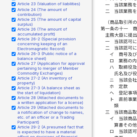
Article 23 (Valuation of liabilities)
一
当該業務
Article 24 (The amount of
二
当該業務
contribution)
Article 25 (The amount of capital
（商品取引所
surplus)
第一条の十一
Article 26 (The amount of
accumulated profit)
主務大臣に提
Article 26-2 (Special provision
一
当該認可
concerning keeping of an
二
当該認可
Electromagnetic Record)
Article 26-3 (Public notice of a
イ
商号及
balance sheet)
ロ
業務の
Article 27 (Application for approval
ハ
取締役及
pertaining to merger of Member
Commodity Exchanges)
氏名及び
Article 27-2 (An inventory of
ニ
当該会
property)
ホ
定款
Article 27-3 (A balance sheet as
ヘ
登記事
the start of liquidation)
Article 28 (Attached documents to
ト
直前事
a written application for a license)
類
Article 29 (Attached documents to
三
当該商品
a notification of change to names,
etc. of an officer or a Trading
イ
当該商
Participant)
算書その
Article 29-2 (A presumed fact that
ロ
当該認
is expected to have a material
effect on decisions of financial