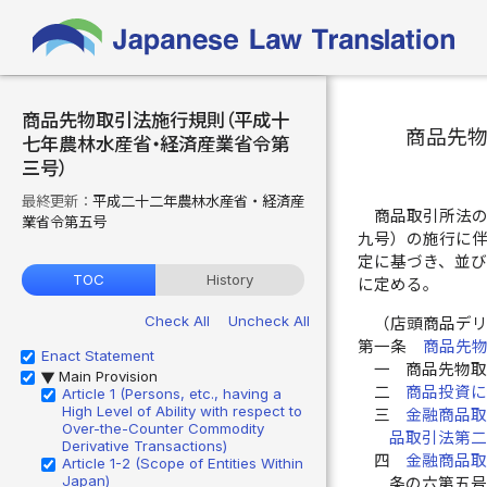
商品先物取引法施行規則（平成十
商品先
七年農林水産省・経済産業省令第
三号）
最終更新：
平成二十二年農林水産省・経済産
商品取引所法
業省令第五号
九号）の施行に
定に基づき、並
TOC
History
に定める。
Check All
Uncheck All
（店頭商品デ
第一条
商品先
Enact Statement
一
商品先物
Main Provision
▶
二
商品投資
Article 1 (Persons, etc., having a
High Level of Ability with respect to
三
金融商品
Over-the-Counter Commodity
品取引法第
Derivative Transactions)
四
金融商品
Article 1-2 (Scope of Entities Within
Japan)
条の六第五