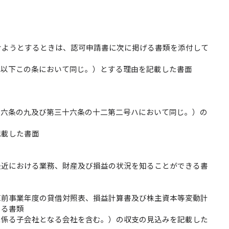
けようとするときは、認可申請書に次に掲げる書類を添付して
。以下この条において同じ。）とする理由を記載した書面
十六条の九及び第三十六条の十二第二号ハにおいて同じ。）の
記載した書面
最近における業務、財産及び損益の状況を知ることができる書
直前事業年度の貸借対照表、損益計算書及び株主資本等変動計
きる書類
に係る子会社となる会社を含む。）の収支の見込みを記載した