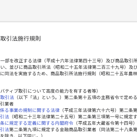
物取引法施行規則
の一部を改正する法律（平成十六年法律第四十三号）及び商品取引
伴い、並びに商品取引所法（昭和二十五年法律第二百三十九号）及
びに同法を実施するため、商品取引所法施行規則（昭和二十五年農
リバティブ取引について高度の能力を有する者等）
物取引法
（以下「法」という。）第二条第十五項の主務省令で定め
取引業者
に係る事業の規制に関する法律
（平成三年法律第六十六号）第二条
取引法
（昭和二十三年法律第二十五号）第二条第三項第一号に規定
二条に規定する定義に関する内閣府令
（平成五年大蔵省令第十四号
取引法
第二条第九項に規定する金融商品取引業者（同法第二十八条
号を除き、以下同じ。）