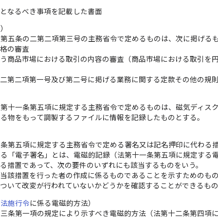
考となるべき事項を記載した書面
務）
法第五条の二第二項第三号の主務省令で定めるものは、次に掲げる
資格の審査
行う商品市場における取引の内容の審査（商品市場における取引を
の二第二項第一号及び第二号に掲げる業務に関する定款その他の規
）
法第十一条第五項に規定する主務省令で定めるものは、磁気ディス
きる物をもって調製するファイルに情報を記録したものとする。
一条第五項に規定する主務省令で定める署名又は記名押印に代わる
する「電子署名」とは、電磁的記録（法第十一条第五項に規定する
る措置であって、次の要件のいずれにも該当するものをいう。
が当該措置を行った者の作成に係るものであることを示すためのも
について改変が行われていないかどうかを確認することができるも
引法施行令
に係る電磁的方法）
第三条第一項の規定により示すべき電磁的方法（法第十二条第四項