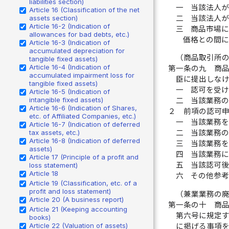
liabilities section)
一
当該法人
Article 16 (Classification of the net
二
当該法人
assets section)
Article 16-2 (Indication of
三
商品市場
allowances for bad debts, etc.)
価格との間
Article 16-3 (Indication of
accumulated depreciation for
（商品取引所
tangible fixed assets)
Article 16-4 (Indication of
第一条の九
商
accumulated impairment loss for
臣に提出しな
tangible fixed assets)
一
認可を受
Article 16-5 (Indication of
intangible fixed assets)
二
当該業務
Article 16-6 (Indication of Shares,
２
前項の認可
etc. of Affiliated Companies, etc.)
一
当該業務
Article 16-7 (Indication of deferred
tax assets, etc.)
二
当該業務
Article 16-8 (Indication of deferred
三
当該業務
assets)
四
当該業務
Article 17 (Principle of a profit and
五
当該認可
loss statement)
Article 18
六
その他参
Article 19 (Classification, etc. of a
profit and loss statement)
（兼業業務の
Article 20 (A business report)
第一条の十
商
Article 21 (Keeping accounting
第六号に規定
books)
Article 22 (Valuation of assets)
に掲げる事項