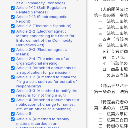
of a Commodity Exchange)
Article 1-12 (Self-Regulation
（人的関係又
Related Services)
第一条の四
令
Article 1-13 (Electromagnetic
Record)
一
法第二条
Article 2 (Electronic Signature)
二
法第二条
Article 2-2 (Electromagnetic
三
法第二条
Means concerning the Order for
る者（当該
Enforcement of the Commodity
Derivatives Act)
四
法第二条
Article 2-3 (Electromagnetic
を行う者が
Means)
者」という
Article 2-4 (The minutes of an
organizational meeting)
イ
当該他
Article 3 (Attached documents to
ロ
商品市場
an application for permission)
のある当
Article 3-2 (A method to claim for
filing a suit, such as for pursuit of
（商品デリバ
responsibility)
Article 3-3 (A method to notify the
第一条の五
法
reasons for not filing a suit)
Article 4 (Attached documents to a
（特定委託者
notification of change to names,
第一条の六
法
etc. of an officer or a Member)
Article 5
一
法第六章
Article 6 (A method to display
二
法第三百
matters recorded in an
三
特別の法
Electromagnetic Record)