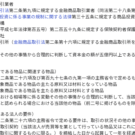
取引業者
取引法
第二条第九項に規定する金融商品取引業者（同法第二十八条
投資に係る事業の規制に関する法律
第三十五条に規定する商品投
機構
（平成七年法律第百五号）第二百五十九条に規定する保険契約者保
会社
取引所（
金融商品取引法
第二条第十六項に規定する金融商品取引所
況その他の事情から合理的に判断して資本金の額が五億円以上であ
人
品である物品に関連する物品）
第二条第二十六項及び第百九十七条の九第一項の主務省令で定める
対象商品である物品の主たる原料又は材料となっている物品
対象商品である物品を主たる原料又は材料とする物品
における相場等に係る変動その他の事情から合理的に判断して、当
ると認められる場合における当該他の物品（前二号に掲げるものを
である法人の要件）
第二条第二十六項の主務省令で定める要件は、取引の状況その他の
品取引契約（当該法人が売買等を業として行っている物品又はこれ
ブ取引に関するものに限る。）を締結した日から起算して一年を経