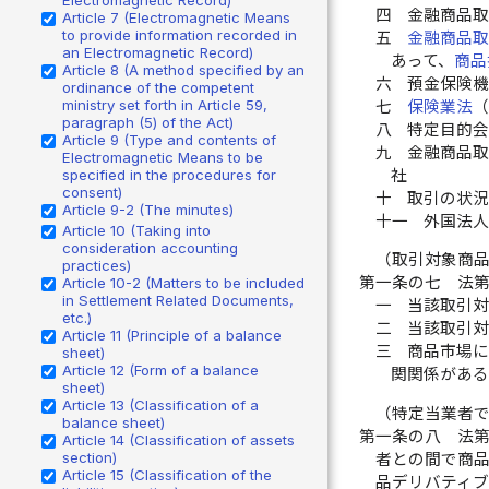
四
金融商品
Article 7 (Electromagnetic Means
to provide information recorded in
五
金融商品
an Electromagnetic Record)
あって、
商品
Article 8 (A method specified by an
六
預金保険
ordinance of the competent
ministry set forth in Article 59,
七
保険業法
paragraph (5) of the Act)
八
特定目的
Article 9 (Type and contents of
九
金融商品
Electromagnetic Means to be
社
specified in the procedures for
consent)
十
取引の状
Article 9-2 (The minutes)
十一
外国法
Article 10 (Taking into
consideration accounting
（取引対象商
practices)
第一条の七
法
Article 10-2 (Matters to be included
in Settlement Related Documents,
一
当該取引
etc.)
二
当該取引
Article 11 (Principle of a balance
三
商品市場
sheet)
Article 12 (Form of a balance
関関係があ
sheet)
Article 13 (Classification of a
（特定当業者
balance sheet)
第一条の八
法
Article 14 (Classification of assets
section)
者との間で商
Article 15 (Classification of the
品デリバティ