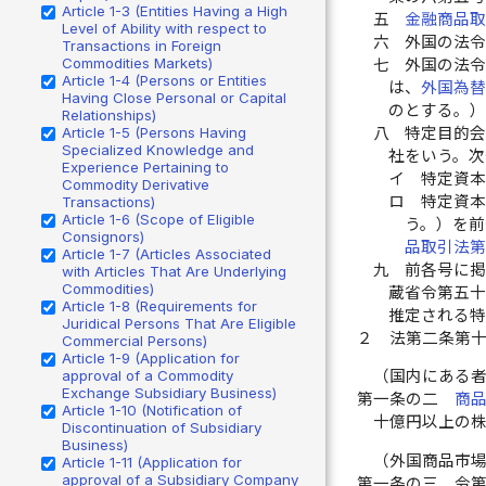
Article 1-3 (Entities Having a High
五
金融商品
Level of Ability with respect to
六
外国の法
Transactions in Foreign
Commodities Markets)
七
外国の法
Article 1-4 (Persons or Entities
は、
外国為
Having Close Personal or Capital
のとする。
Relationships)
八
特定目的
Article 1-5 (Persons Having
Specialized Knowledge and
社をいう。
Experience Pertaining to
イ
特定資本
Commodity Derivative
ロ
特定資本
Transactions)
Article 1-6 (Scope of Eligible
う。）を前
Consignors)
品取引法
Article 1-7 (Articles Associated
九
前各号に
with Articles That Are Underlying
Commodities)
蔵省令第五
Article 1-8 (Requirements for
推定される
Juridical Persons That Are Eligible
２
法第二条第
Commercial Persons)
Article 1-9 (Application for
approval of a Commodity
（国内にある
Exchange Subsidiary Business)
第一条の二
商
Article 1-10 (Notification of
十億円以上の
Discontinuation of Subsidiary
Business)
（外国商品市
Article 1-11 (Application for
approval of a Subsidiary Company
第一条の三
令