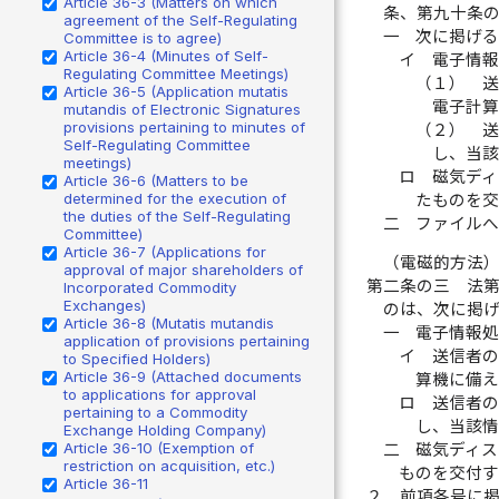
Article 36-3 (Matters on which
条、第九十条
agreement of the Self-Regulating
一
次に掲げ
Committee is to agree)
Article 36-4 (Minutes of Self-
イ
電子情
Regulating Committee Meetings)
（１）
送
Article 36-5 (Application mutatis
電子計算
mutandis of Electronic Signatures
provisions pertaining to minutes of
（２）
送
Self-Regulating Committee
し、当該
meetings)
ロ
磁気ディ
Article 36-6 (Matters to be
determined for the execution of
たものを
the duties of the Self-Regulating
二
ファイル
Committee)
Article 36-7 (Applications for
（電磁的方法
approval of major shareholders of
第二条の三
法
Incorporated Commodity
Exchanges)
のは、次に掲
Article 36-8 (Mutatis mutandis
一
電子情報
application of provisions pertaining
イ
送信者
to Specified Holders)
Article 36-9 (Attached documents
算機に備
to applications for approval
ロ
送信者
pertaining to a Commodity
し、当該
Exchange Holding Company)
Article 36-10 (Exemption of
二
磁気ディ
restriction on acquisition, etc.)
ものを交付
Article 36-11
２
前項各号に