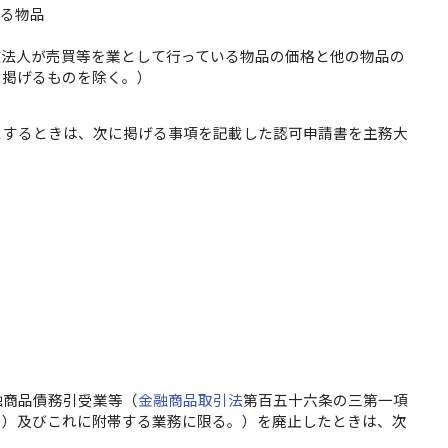
いる物品
品
該法人が売買等を業として行っている物品の価格と他の物品の
に掲げるものを除く。）
とするときは、次に掲げる事項を記載した認可申請書を主務大
融商品債務引受業等（
金融商品取引法
第百五十六条の三第一項
。）及びこれに附帯する業務に限る。）を廃止したときは、次