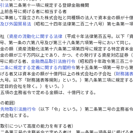
取引法
第二条第十一項に規定する登録金融機関
令上前各号に掲げる者に相当する者
令に準拠して設立された株式会社と同種類の法人で資本金の額が十
替及び外国貿易法
（昭和二十四年法律第二百二十八号）第七条第一
）
会社（
資産の流動化に関する法律
（平成十年法律第百五号。以下「
次号、第一条の六第八号及び第三十八条第六項第一号において同じ
金の額（資産流動化法第十六条第二項第四号に規定する特定資本
金の額が三千万円以上であり、かつ、その発行する資産対応証券
号に掲げる者、
金融商品取引法施行令
（昭和四十年政令第三百二
第二条に規定する定義に関する内閣府令
第十五条第一項第一号から
掲げる者又は資本金の額が十億円以上の株式会社の子会社（
財務諸
十九号。以下「財務諸表等規則」という。）第八条第三項に規定す
特定目的会社を除く。）をいう。）
十五項の主務省令で定める金額は、十億円とする。
者の範囲）
品先物取引法施行令
（以下「令」という。）第二条第二号の主務省
株式会社とする。
場取引について高度の能力を有する者）
第二条第三号の主務省令で定める者は、第一条第一項各号に掲げる