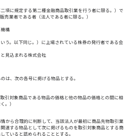
第二項に規定する第二種金融商品取引業を行う者に限る。）で
資販売業者である者（法人である者に限る。）
護機構
をいう。以下同じ。）に上場されている株券の発行者である会
ると見込まれる株式会社
ものは、次の各号に掲げる物品とする。
該取引対象商品である物品の価格と他の物品の価格との間に相
除く。）
事情から合理的に判断して、当該法人が最初に商品先物取引業
に関連する物品として次に掲げるものを取引対象商品とする商
過していると認められることとする。