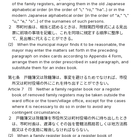
of the family registers, arranging them in the old Japanese
alphabetical order (in the order of "i," "ro," "ha"...) or in the
modern Japanese alphabetical order (in the order of "a," "i,"
"u," "e," "o"...) of the surnames of such persons.
２
市町村長は、相当と認めるときは、附録第四号様式による見出
票に前項の事項を記載し、これを同項に規定する順序に整序し
て、見出帳に代えることができる。
(2)
When the municipal mayor finds it to be reasonable, the
mayor may enter the matters set forth in the preceding
paragraph on index cards according to Appendix 4 Form,
arrange them in the order prescribed in said paragraph, and
substitute them for an index book.
第七条
戸籍簿又は除籍簿は、事変を避けるためでなければ、市役
所又は町村役場の外にこれを持ち出すことができない。
Article 7
(1)
Neither a family register book nor a register
book of removed family registers may be taken outside the
ward office or the town/village office, except for the cases
where it is necessary to do so in order to avoid any
contingent circumstance.
２
戸籍簿又は除籍簿を市役所又は町村役場の外に持ち出したとき
は、市町村長は、遅滞なくその旨を管轄法務局若しくは地方法務
局又はその支局に報告しなければならない。
(2)
When a family register book or a register book of