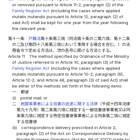
or removed pursuant to Article 11-2, paragraph (2) of the
Family Register Act
(including the cases where applied
mutatis mutandis pursuant to Article 12, paragraph (2) of
said Act) shall be kept for one year from the year following
the relevant year.
第十一条
戸籍法
第十条第三項（同法第十条の二第六項、第十二条
の二及び第四十八条第三項において準用する場合を含む。）の法
務省令で定める方法は、次の各号に掲げる方法とする。
Article 11
The method specified by Ordinance of the Ministry
of Justice referred to in Article 10, paragraph (3) of the
Family Register Act
(including the cases where applied
mutatis mutandis pursuant to Article 10-2, paragraph (6),
Article 12-2, and Article 48, paragraph (3) of said Act) shall
be either of the methods set forth in the following items:
一
郵便
(i)
postal mail; or
二
民間事業者による信書の送達に関する法律
（平成十四年法律
第九十九号）第二条第六項に規定する一般信書便事業者又は同
条第九項に規定する特定信書便事業者による同条第二項に規定
する信書便
(ii)
correspondence delivery prescribed in Article 2,
paragraph (2) of the Act on Correspondence Delivery by
Private Business Operators (Act No. 99 of 2002) made by