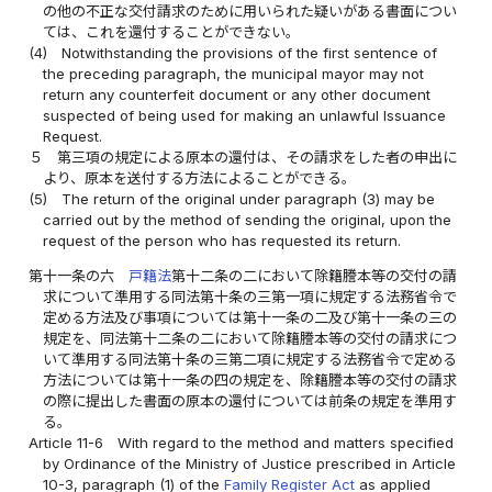
の他の不正な交付請求のために用いられた疑いがある書面につい
ては、これを還付することができない。
(4)
Notwithstanding the provisions of the first sentence of
the preceding paragraph, the municipal mayor may not
return any counterfeit document or any other document
suspected of being used for making an unlawful Issuance
Request.
５
第三項の規定による原本の還付は、その請求をした者の申出に
より、原本を送付する方法によることができる。
(5)
The return of the original under paragraph (3) may be
carried out by the method of sending the original, upon the
request of the person who has requested its return.
第十一条の六
戸籍法
第十二条の二において除籍謄本等の交付の請
求について準用する同法第十条の三第一項に規定する法務省令で
定める方法及び事項については第十一条の二及び第十一条の三の
規定を、同法第十二条の二において除籍謄本等の交付の請求につ
いて準用する同法第十条の三第二項に規定する法務省令で定める
方法については第十一条の四の規定を、除籍謄本等の交付の請求
の際に提出した書面の原本の還付については前条の規定を準用す
る。
Article 11-6
With regard to the method and matters specified
by Ordinance of the Ministry of Justice prescribed in Article
10-3, paragraph (1) of the
Family Register Act
as applied