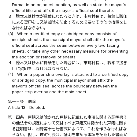
Format in an adjacent location, as well as state the mayor's
official title and affix the mayor's official seal thereto.
３
謄本又は抄本が数葉にわたるときは、市町村長は、毎葉に職印
による契印をし又は加除を防止するため必要なその他の措置をし
なければならない。
(3)
When a certified copy or abridged copy consists of
multiple sheets, the municipal mayor shall affix the mayor's
official seal across the seam between every two facing
sheets, or take any other necessary measure for preventing
the addition or removal of sheets.
４
謄本又は抄本に掛紙をした場合には、市町村長は、職印で接ぎ
目に契印をしなければならない。
(4)
When a paper strip overlay is attached to a certified copy
or abridged copy, the municipal mayor shall affix the
mayor's official seal across the boundary between the
paper strip overlay and the main sheet.
第十三条
削除
Article 13
Deleted.
第十四条
戸籍又は除かれた戸籍に記載した事項に関する証明書そ
の他法令の規定によつて交付すべき戸籍又は除かれた戸籍に関す
る証明書は、附録第十七号書式によつて、これを作らなければな
らない。但し、市町村長は、証明を求める事項を記載した書面又