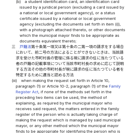
(b)
a student identification card, an identification card
issued by a juridical person (excluding a card issued by
a national or local government agency), or a status
certificate issued by a national or local government
agency (excluding the documents set forth in item (i)),
with a photograph attached thereto, or other documents
which the municipal mayor finds to be appropriate as
documents equivalent thereto;
三
戸籍法
第十条第一項又は第十条の二第一項の請求をする場合
において、前二号の方法によることができないときは、当該請
求を受けた市町村長の管理に係る現に請求の任に当たつている
者の戸籍の記載事項について当該市町村長の求めに応じて説明
する方法その他の市町村長が現に請求の任に当たつている者を
特定するために適当と認める方法
(iii)
when making the request set forth in Article 10,
paragraph (1) or Article 10-2, paragraph (1) of the
Family
Register Act
, if none of the methods set forth in the
preceding two items can be used, the method of
explaining, as required by the municipal mayor who
receives said request, the matters entered in the family
register of the person who is actually taking charge of
making the request which is managed by said municipal
mayor, or any other method which the municipal mayor
finds to be appropriate for identifying the person who is