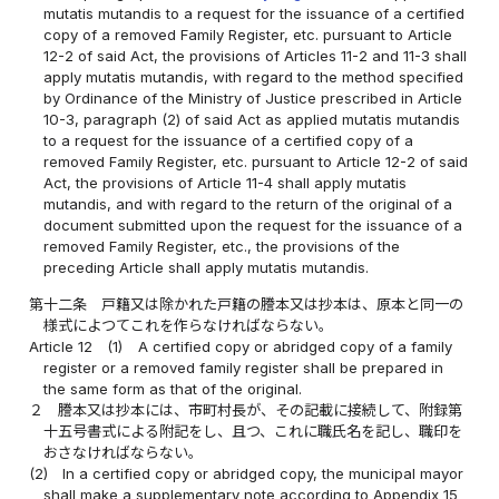
mutatis mutandis to a request for the issuance of a certified
copy of a removed Family Register, etc. pursuant to Article
12-2 of said Act, the provisions of Articles 11-2 and 11-3 shall
apply mutatis mutandis, with regard to the method specified
by Ordinance of the Ministry of Justice prescribed in Article
10-3, paragraph (2) of said Act as applied mutatis mutandis
to a request for the issuance of a certified copy of a
removed Family Register, etc. pursuant to Article 12-2 of said
Act, the provisions of Article 11-4 shall apply mutatis
mutandis, and with regard to the return of the original of a
document submitted upon the request for the issuance of a
removed Family Register, etc., the provisions of the
preceding Article shall apply mutatis mutandis.
第十二条
戸籍又は除かれた戸籍の謄本又は抄本は、原本と同一の
様式によつてこれを作らなければならない。
Article 12
(1)
A certified copy or abridged copy of a family
register or a removed family register shall be prepared in
the same form as that of the original.
２
謄本又は抄本には、市町村長が、その記載に接続して、附録第
十五号書式による附記をし、且つ、これに職氏名を記し、職印を
おさなければならない。
(2)
In a certified copy or abridged copy, the municipal mayor
shall make a supplementary note according to Appendix 15