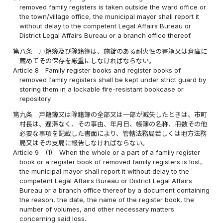
removed family registers is taken outside the ward office or
the town/village office, the municipal mayor shall report it
without delay to the competent Legal Affairs Bureau or
District Legal Affairs Bureau or a branch office thereof.
第八条
戸籍簿及び除籍簿は、施錠のある耐火性の書箱又は倉庫に
蔵めてその保存を厳重にしなければならない。
Article 8
Family register books and register books of
removed family registers shall be kept under strict guard by
storing them in a lockable fire-resistant bookcase or
repository.
第九条
戸籍簿又は除籍簿の全部又は一部が滅失したときは、市町
村長は、遅滞なく、その事由、年月日、帳簿の名称、冊数その他
必要な事項を記載した書面により、管轄法務局若しくは地方法務
局又はその支局に報告しなければならない。
Article 9
(1)
When the whole or a part of a family register
book or a register book of removed family registers is lost,
the municipal mayor shall report it without delay to the
competent Legal Affairs Bureau or District Legal Affairs
Bureau or a branch office thereof by a document containing
the reason, the date, the name of the register book, the
number of volumes, and other necessary matters
concerning said loss.