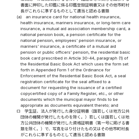
書面に押印した印鑑に係る印鑑登録証明書又はその他市町村
長がこれらに準ずるものとして適当と認める書類
(a)
an insurance card for national health insurance,
health insurance, mariners insurance, or long-term care
insurance, a mutual aid association membership card, a
national pension book, a pension certificate for the
national pension, employees' pension insurance, or
mariners' insurance, a certificate of a mutual aid
pension or public officers' pension, the residential basic
book card prescribed in Article 30-44, paragraph (1) of
the Residential Basic Book Act which uses the form set
forth in Appended Form 1 of the Ordinance for
Enforcement of the Residential Basic Book Act, a seal
registration certificate for the seal affixed to a
document for requesting the issuance of a certified
copycertified copy of a Family Register, etc., or other
documents which the municipal mayor finds to be
appropriate as documents equivalent thereto; and
ロ
学生証、法人が発行した身分証明書（国若しくは地方公共
団体の機関が発行したものを除く。）若しくは国若しくは地
方公共団体の機関が発行した資格証明書（第一号に掲げる書
類を除く。）で、写真をはり付けたもの又はその他市町村長
がこれらに準ずるものとして適当と認める書類