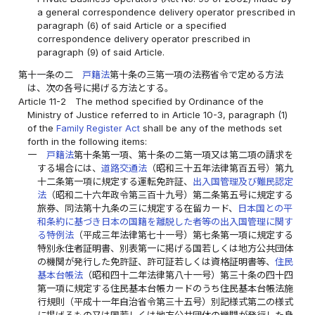
a general correspondence delivery operator prescribed in
paragraph (6) of said Article or a specified
correspondence delivery operator prescribed in
paragraph (9) of said Article.
第十一条の二
戸籍法
第十条の三第一項の法務省令で定める方法
は、次の各号に掲げる方法とする。
Article 11-2
The method specified by Ordinance of the
Ministry of Justice referred to in Article 10-3, paragraph (1)
of the
Family Register Act
shall be any of the methods set
forth in the following items:
一
戸籍法
第十条第一項、第十条の二第一項又は第二項の請求を
する場合には、
道路交通法
（昭和三十五年法律第百五号）第九
十二条第一項に規定する運転免許証、
出入国管理及び難民認定
法
（昭和二十六年政令第三百十九号）第二条第五号に規定する
旅券、同法第十九条の三に規定する在留カード、
日本国との平
和条約に基づき日本の国籍を離脱した者等の出入国管理に関す
る特例法
（平成三年法律第七十一号）第七条第一項に規定する
特別永住者証明書、別表第一に掲げる国若しくは地方公共団体
の機関が発行した免許証、許可証若しくは資格証明書等、
住民
基本台帳法
（昭和四十二年法律第八十一号）第三十条の四十四
第一項に規定する住民基本台帳カードのうち住民基本台帳法施
行規則（平成十一年自治省令第三十五号）別記様式第二の様式
に掲げるもの又は国若しくは地方公共団体の機関が発行した身