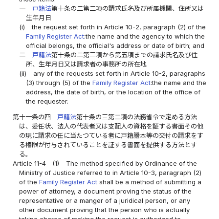
一
戸籍法
第十条の二第二項の請求氏名及び所属機関、住所又は
生年月日
(i)
the request set forth in Article 10-2, paragraph (2) of the
Family Register Act
:the name and the agency to which the
official belongs, the official's address or date of birth; and
二
戸籍法
第十条の二第三項から第五項までの請求氏名及び住
所、生年月日又は請求者の事務所の所在地
(ii)
any of the requests set forth in Article 10-2, paragraphs
(3) through (5) of the
Family Register Act
:the name and the
address, the date of birth, or the location of the office of
the requester.
第十一条の四
戸籍法
第十条の三第二項の法務省令で定める方法
は、委任状、法人の代表者又は支配人の資格を証する書面その他
の現に請求の任に当たつている者に戸籍謄本等の交付の請求をす
る権限が付与されていることを証する書面を提供する方法とす
る。
Article 11-4
(1)
The method specified by Ordinance of the
Ministry of Justice referred to in Article 10-3, paragraph (2)
of the
Family Register Act
shall be a method of submitting a
power of attorney, a document proving the status of the
representative or a manger of a juridical person, or any
other document proving that the person who is actually