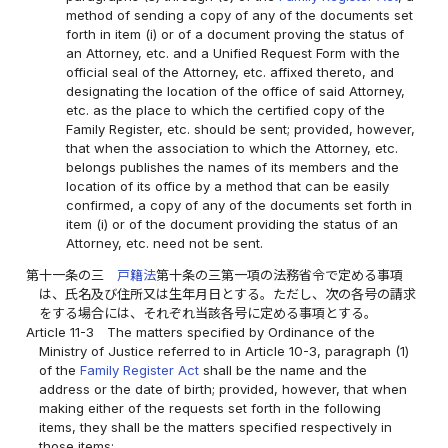
method of sending a copy of any of the documents set
forth in item (i) or of a document proving the status of
an Attorney, etc. and a Unified Request Form with the
official seal of the Attorney, etc. affixed thereto, and
designating the location of the office of said Attorney,
etc. as the place to which the certified copy of the
Family Register, etc. should be sent; provided, however,
that when the association to which the Attorney, etc.
belongs publishes the names of its members and the
location of its office by a method that can be easily
confirmed, a copy of any of the documents set forth in
item (i) or of the document providing the status of an
Attorney, etc. need not be sent.
第十一条の三
戸籍法
第十条の三第一項の法務省令で定める事項
は、氏名及び住所又は生年月日とする。ただし、次の各号の請求
をする場合には、それぞれ当該各号に定める事項とする。
Article 11-3
The matters specified by Ordinance of the
Ministry of Justice referred to in Article 10-3, paragraph (1)
of the
Family Register Act
shall be the name and the
address or the date of birth; provided, however, that when
making either of the requests set forth in the following
items, they shall be the matters specified respectively in
those items: