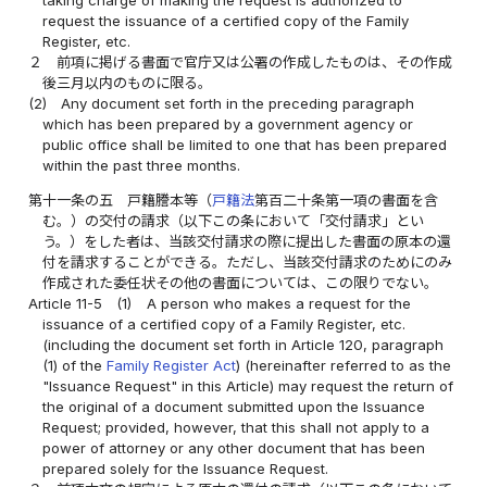
taking charge of making the request is authorized to
request the issuance of a certified copy of the Family
Register, etc.
２
前項に掲げる書面で官庁又は公署の作成したものは、その作成
後三月以内のものに限る。
(2)
Any document set forth in the preceding paragraph
which has been prepared by a government agency or
public office shall be limited to one that has been prepared
within the past three months.
第十一条の五
戸籍謄本等（
戸籍法
第百二十条第一項の書面を含
む。）の交付の請求（以下この条において「交付請求」とい
う。）をした者は、当該交付請求の際に提出した書面の原本の還
付を請求することができる。ただし、当該交付請求のためにのみ
作成された委任状その他の書面については、この限りでない。
Article 11-5
(1)
A person who makes a request for the
issuance of a certified copy of a Family Register, etc.
(including the document set forth in Article 120, paragraph
(1) of the
Family Register Act
) (hereinafter referred to as the
"Issuance Request" in this Article) may request the return of
the original of a document submitted upon the Issuance
Request; provided, however, that this shall not apply to a
power of attorney or any other document that has been
prepared solely for the Issuance Request.