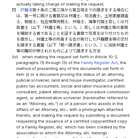
actually taking charge of making the request;
四
戸籍法
第十条の二第三項から第五項までの請求をする場合に
は、第一号に掲げる書類又は弁護士、司法書士、土地家屋調査
士、税理士、社会保険労務士、弁理士、海事代理士若しくは行
政書士（以下「弁護士等」という。）若しくは弁護士等の事務
を補助する者であることを証する書類で写真をはり付けたもの
を提示し、弁護士等の所属する会が発行した戸籍謄本等の交付
を請求する書面（以下「統一請求書」という。）に当該弁護士
等の職印が押されたものによつて請求する方法
(iv)
when making the request set forth in Article 10-2,
paragraphs (1) through (5) of the
Family Register Act
, the
method of presenting any of the documents set forth in
item (i) or a document proving the status of an attorney,
judicial scrivener, land and house investigator, certified
public tax accountant, social and labor insurance public
consultant, patent attorney, marine procedure commission
agent, or administrative scrivener (hereinafter referred to
as an "Attorney, etc.") or of a person who assists in the
affairs of an Attorney, etc., with a photograph attached
thereto, and making the request by submitting a document
requesting the issuance of a certified copycertified copy
of a Family Register, etc. which has been created by the
association to which the Attorney, etc. belongs