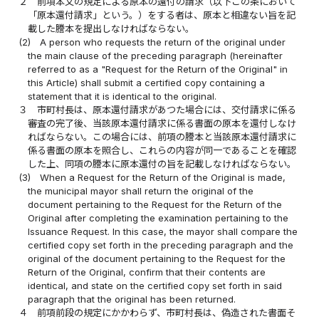
２
前項本文の規定による原本の還付の請求（以下この条において
「原本還付請求」という。）をする者は、原本と相違ない旨を記
載した謄本を提出しなければならない。
(2)
A person who requests the return of the original under
the main clause of the preceding paragraph (hereinafter
referred to as a "Request for the Return of the Original" in
this Article) shall submit a certified copy containing a
statement that it is identical to the original.
３
市町村長は、原本還付請求があつた場合には、交付請求に係る
審査の完了後、当該原本還付請求に係る書面の原本を還付しなけ
ればならない。この場合には、前項の謄本と当該原本還付請求に
係る書面の原本を照合し、これらの内容が同一であることを確認
した上、同項の謄本に原本還付の旨を記載しなければならない。
(3)
When a Request for the Return of the Original is made,
the municipal mayor shall return the original of the
document pertaining to the Request for the Return of the
Original after completing the examination pertaining to the
Issuance Request. In this case, the mayor shall compare the
certified copy set forth in the preceding paragraph and the
original of the document pertaining to the Request for the
Return of the Original, confirm that their contents are
identical, and state on the certified copy set forth in said
paragraph that the original has been returned.
４
前項前段の規定にかかわらず、市町村長は、偽造された書面そ