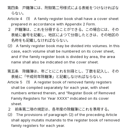
第四条
戸籍簿には、附録第二号様式による表紙をつけなければな
らない。
Article 4
(1)
A family register book shall have a cover sheet
prepared in accordance with Appendix 2 Form.
２
戸籍簿は、これを分冊することができる。この場合には、その
表紙に番号を記載し、地区によつて分冊したときは、その地区の
名称をも記載しなければならない。
(2)
A family register book may be divided into volumes. In this
case, each volume shall be numbered on its cover sheet,
and if the family register book is divided by area, the area
name shall also be indicated on the cover sheet.
第五条
除籍簿は、年ごとにこれを別冊とし、丁数を記入し、その
表紙に「平成何年除籍簿」と記載しなければならない。
Article 5
(1)
A register book of removed family registers
shall be compiled separately for each year, with sheet
numbers entered therein, and "Register Book of Removed
Family Registers for Year XXXX" indicated on its cover
sheet.
２
前条第二項の規定は、各年度の除籍簿にこれを準用する。
(2)
The provisions of paragraph (2) of the preceding Article
shall apply mutatis mutandis to the register book of removed
family registers for each year.