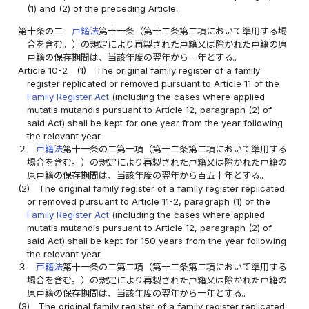
(1) and (2) of the preceding Article.
第十条の二
戸籍法
第十一条（第十二条第二項において準用する場
合を含む。）の規定により再製された戸籍又は除かれた戸籍の原
戸籍の保存期間は、当該年度の翌年から一年とする。
Article 10-2
(1)
The original family register of a family
register replicated or removed pursuant to Article 11 of the
Family Register Act
(including the cases where applied
mutatis mutandis pursuant to Article 12, paragraph (2) of
said Act) shall be kept for one year from the year following
the relevant year.
２
戸籍法
第十一条の二第一項（第十二条第二項において準用する
場合を含む。）の規定により再製された戸籍又は除かれた戸籍の
原戸籍の保存期間は、当該年度の翌年から百五十年とする。
(2)
The original family register of a family register replicated
or removed pursuant to Article 11-2, paragraph (1) of the
Family Register Act
(including the cases where applied
mutatis mutandis pursuant to Article 12, paragraph (2) of
said Act) shall be kept for 150 years from the year following
the relevant year.
３
戸籍法
第十一条の二第二項（第十二条第二項において準用する
場合を含む。）の規定により再製された戸籍又は除かれた戸籍の
原戸籍の保存期間は、当該年度の翌年から一年とする。
(3)
The original family register of a family register replicated