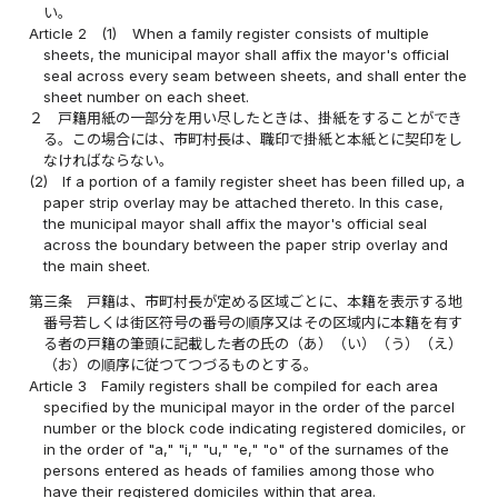
い。
Article 2
(1)
When a family register consists of multiple
sheets, the municipal mayor shall affix the mayor's official
seal across every seam between sheets, and shall enter the
sheet number on each sheet.
２
戸籍用紙の一部分を用い尽したときは、掛紙をすることができ
る。この場合には、市町村長は、職印で掛紙と本紙とに契印をし
なければならない。
(2)
If a portion of a family register sheet has been filled up, a
paper strip overlay may be attached thereto. In this case,
the municipal mayor shall affix the mayor's official seal
across the boundary between the paper strip overlay and
the main sheet.
第三条
戸籍は、市町村長が定める区域ごとに、本籍を表示する地
番号若しくは街区符号の番号の順序又はその区域内に本籍を有す
る者の戸籍の筆頭に記載した者の氏の（あ）（い）（う）（え）
（お）の順序に従つてつづるものとする。
Article 3
Family registers shall be compiled for each area
specified by the municipal mayor in the order of the parcel
number or the block code indicating registered domiciles, or
in the order of "a," "i," "u," "e," "o" of the surnames of the
persons entered as heads of families among those who
have their registered domiciles within that area.