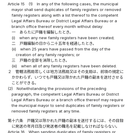
Article 15
(1)
In any of the following cases, the municipal
mayor shall send duplicates of family registers or removed
family registers along with a list thereof to the competent
Legal Affairs Bureau or District Legal Affairs Bureau or a
branch office thereof every month without delay:
一
あらたに戸籍を編製したとき。
(i)
when any new family registers have been created;
二
戸籍編製の日から二十五年を経過したとき。
(ii)
when 25 years have passed from the day of the
creation of any family registers; or
三
戸籍の全部を消除したとき。
(iii)
when all of any family registers have been deleted.
２
管轄法務局若しくは地方法務局又はその支局は、前項の規定に
かかわらず、いつでも戸籍又は除かれた戸籍の副本を送付させる
ことができる。
(2)
Notwithstanding the provisions of the preceding
paragraph, the competent Legal Affairs Bureau or District
Legal Affairs Bureau or a branch office thereof may require
the municipal mayor to send duplicates of family registers or
removed family registers at any time.
第十六条
戸籍又は除かれた戸籍の副本を送付するには、その目録
に発送の年月日及び発送者の職名を記載しなければならない。
Article 16
When sending duplicates of family registers or