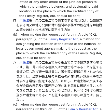
office or any other office of the juridical person to
which the employee belongs, and designating said
location as the place to which the certified copy of
the Family Register, etc. should be sent;
ロ
戸籍法
第十条の二第二項の請求をする場合には、当該請求
をする国又は地方公共団体の機関の事務所の所在地を戸籍謄
本等を送付すべき場所に指定する方法
(b)
when making the request set forth in Article 10-2,
paragraph (2) of the
Family Register Act
, a method for
designating the location of the office of the national or
local government agency making the request as the
place to which the certified copy of the Family Register,
etc. should be sent; or
ハ
戸籍法
第十条の二第三項から第五項までの請求をする場合
には、第一号に掲げる書類又は弁護士等であることを証する
書類の写し及び統一請求書に弁護士等の職印が押されたもの
を送付し、当該弁護士等の事務所の所在地を戸籍謄本等を送
付すべき場所に指定する方法。ただし、弁護士等の所属する
会が会員の氏名及び事務所の所在地を容易に確認することが
できる方法により公表しているときは、第一号に掲げる書類
及び弁護士等であることを証する書類の写しの送付は、要し
ない。
(c)
when making the request set forth in Article 10-2,
paragraphs (3) through (5) of the
Family Register Act
, a