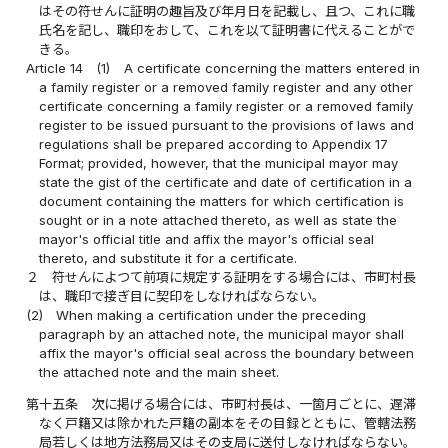
はその符せんに証明の趣旨及び年月日を記載し、且つ、これに職
氏名を記し、職印をおして、これを以て証明書に代えることがで
きる。
Article 14
(1)
A certificate concerning the matters entered in
a family register or a removed family register and any other
certificate concerning a family register or a removed family
register to be issued pursuant to the provisions of laws and
regulations shall be prepared according to Appendix 17
Format; provided, however, that the municipal mayor may
state the gist of the certificate and date of certification in a
document containing the matters for which certification is
sought or in a note attached thereto, as well as state the
mayor's official title and affix the mayor's official seal
thereto, and substitute it for a certificate.
２
符せんによつて前項に規定する証明をする場合には、市町村長
は、職印で接ぎ目に契印をしなければならない。
(2)
When making a certification under the preceding
paragraph by an attached note, the municipal mayor shall
affix the mayor's official seal across the boundary between
the attached note and the main sheet.
第十五条
次に掲げる場合には、市町村長は、一箇月ごとに、遅滞
なく戸籍又は除かれた戸籍の副本をその目録とともに、管轄法務
局若しくは地方法務局又はその支局に送付しなければならない。