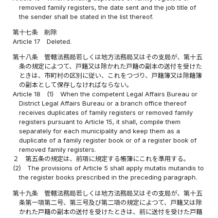
removed family registers, the date sent and the job title of
the sender shall be stated in the list thereof.
第十七条
削除
Article 17
Deleted.
第十八条
管轄法務局若しくは地方法務局又はその支局が、第十五
条の規定によつて、戸籍又は除かれた戸籍の副本の送付を受けた
ときは、市町村の区別に従い、これをつづり、戸籍簿又は除籍簿
の副本として保存しなければならない。
Article 18
(1)
When the competent Legal Affairs Bureau or
District Legal Affairs Bureau or a branch office thereof
receives duplicates of family registers or removed family
registers pursuant to Article 15, it shall, compile them
separately for each municipality and keep them as a
duplicate of a family register book or of a register book of
removed family registers.
２
第五条の規定は、前項に規定する帳簿にこれを準用する。
(2)
The provisions of Article 5 shall apply mutatis mutandis to
the register books prescribed in the preceding paragraph.
第十九条
管轄法務局若しくは地方法務局又はその支局が、第十五
条第一項第二号、第三号及び第二項の規定によつて、戸籍又は除
かれた戸籍の副本の送付を受けたときは、前に送付を受けた戸籍