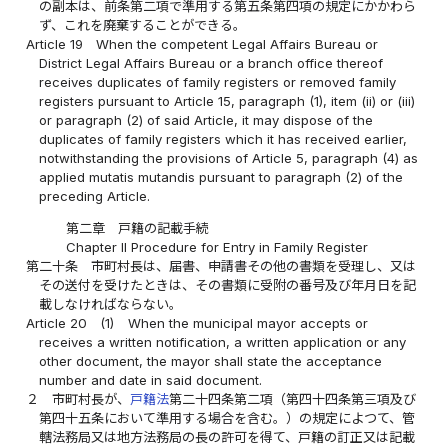
の副本は、前条第二項で準用する第五条第四項の規定にかかわら
ず、これを廃棄することができる。
Article 19
When the competent Legal Affairs Bureau or
District Legal Affairs Bureau or a branch office thereof
receives duplicates of family registers or removed family
registers pursuant to Article 15, paragraph (1), item (ii) or (iii)
or paragraph (2) of said Article, it may dispose of the
duplicates of family registers which it has received earlier,
notwithstanding the provisions of Article 5, paragraph (4) as
applied mutatis mutandis pursuant to paragraph (2) of the
preceding Article.
第二章 戸籍の記載手続
Chapter II Procedure for Entry in Family Register
第二十条
市町村長は、届書、申請書その他の書類を受理し、又は
その送付を受けたときは、その書類に受附の番号及び年月日を記
載しなければならない。
Article 20
(1)
When the municipal mayor accepts or
receives a written notification, a written application or any
other document, the mayor shall state the acceptance
number and date in said document.
２
市町村長が、
戸籍法
第二十四条第二項（第四十四条第三項及び
第四十五条において準用する場合を含む。）の規定によつて、管
轄法務局又は地方法務局の長の許可を得て、戸籍の訂正又は記載