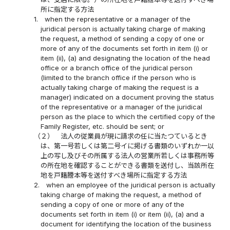
所に指定する方法
1.
when the representative or a manager of the
juridical person is actually taking charge of making
the request, a method of sending a copy of one or
more of any of the documents set forth in item (i) or
item (ii), (a) and designating the location of the head
office or a branch office of the juridical person
(limited to the branch office if the person who is
actually taking charge of making the request is a
manager) indicated on a document proving the status
of the representative or a manager of the juridical
person as the place to which the certified copy of the
Family Register, etc. should be sent; or
（２）
法人の従業員が現に請求の任に当たつているとき
は、第一号若しくは第二号イに掲げる書類のいずれか一以
上の写し及びその所属する法人の営業所若しくは事務所等
の所在地を確認することができる書類を送付し、当該所在
地を戸籍謄本等を送付すべき場所に指定する方法
2.
when an employee of the juridical person is actually
taking charge of making the request, a method of
sending a copy of one or more of any of the
documents set forth in item (i) or item (ii), (a) and a
document for identifying the location of the business