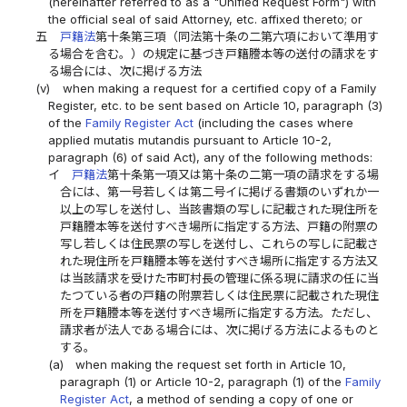
(hereinafter referred to as a "Unified Request Form") with
the official seal of said Attorney, etc. affixed thereto; or
五
戸籍法
第十条第三項（同法第十条の二第六項において準用す
る場合を含む。）の規定に基づき戸籍謄本等の送付の請求をす
る場合には、次に掲げる方法
(v)
when making a request for a certified copy of a Family
Register, etc. to be sent based on Article 10, paragraph (3)
of the
Family Register Act
(including the cases where
applied mutatis mutandis pursuant to Article 10-2,
paragraph (6) of said Act), any of the following methods:
イ
戸籍法
第十条第一項又は第十条の二第一項の請求をする場
合には、第一号若しくは第二号イに掲げる書類のいずれか一
以上の写しを送付し、当該書類の写しに記載された現住所を
戸籍謄本等を送付すべき場所に指定する方法、戸籍の附票の
写し若しくは住民票の写しを送付し、これらの写しに記載さ
れた現住所を戸籍謄本等を送付すべき場所に指定する方法又
は当該請求を受けた市町村長の管理に係る現に請求の任に当
たつている者の戸籍の附票若しくは住民票に記載された現住
所を戸籍謄本等を送付すべき場所に指定する方法。ただし、
請求者が法人である場合には、次に掲げる方法によるものと
する。
(a)
when making the request set forth in Article 10,
paragraph (1) or Article 10-2, paragraph (1) of the
Family
Register Act
, a method of sending a copy of one or