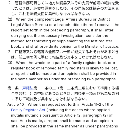
２
管轄法務局若しくは地方法務局又はその支局が前項の報告を受
けたときは、必要な調査をした後、その再製又は補完の方法を具
し、これを法務大臣に具申しなければならない。
(2)
When the competent Legal Affairs Bureau or District
Legal Affairs Bureau or a branch office thereof receives the
report set forth in the preceding paragraph, it shall, after
carrying out the necessary investigation, consider the
method for replicating or supplementing the lost register
book, and shall provide its opinion to the Minister of Justice.
３
戸籍簿又は除籍簿の全部又は一部が滅失するおそれがあるとき
は、前二項の例に準じて報告及び具申をしなければならない。
(3)
When the whole or a part of a family register book or a
register book of removed family registers is likely to be lost,
a report shall be made and an opinion shall be provided in
the same manner as under the preceding two paragraphs.
第十条
戸籍法
第十一条の二（第十二条第二項において準用する場
合を含む。）の申出があつたときは、前条第一項及び第二項の例
に準じて報告及び具申をしなければならない。
Article 10
When the request set forth in Article 11-2 of the
Family Register Act
(including the cases where applied
mutatis mutandis pursuant to Article 12, paragraph (2) of
said Act) is made, a report shall be made and an opinion
shall be provided in the same manner as under paragraphs