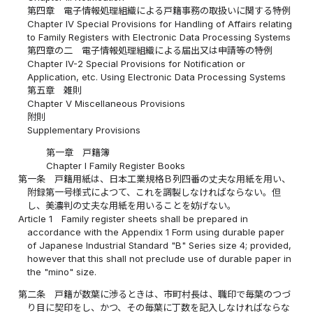
第四章 電子情報処理組織による戸籍事務の取扱いに関する特例
Chapter IV Special Provisions for Handling of Affairs relating
to Family Registers with Electronic Data Processing Systems
第四章の二 電子情報処理組織による届出又は申請等の特例
Chapter IV-2 Special Provisions for Notification or
Application, etc. Using Electronic Data Processing Systems
第五章 雑則
Chapter V Miscellaneous Provisions
附則
Supplementary Provisions
第一章 戸籍簿
Chapter I Family Register Books
第一条
戸籍用紙は、日本工業規格Ｂ列四番の丈夫な用紙を用い、
附録第一号様式によつて、これを調製しなければならない。但
し、美濃判の丈夫な用紙を用いることを妨げない。
Article 1
Family register sheets shall be prepared in
accordance with the Appendix 1 Form using durable paper
of Japanese Industrial Standard "B" Series size 4; provided,
however that this shall not preclude use of durable paper in
the "mino" size.
第二条
戸籍が数葉に渉るときは、市町村長は、職印で毎葉のつづ
り目に契印をし、かつ、その毎葉に丁数を記入しなければならな