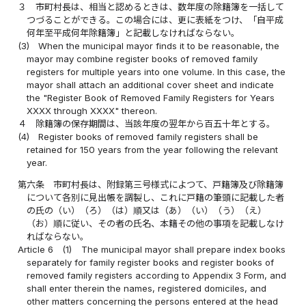
３
市町村長は、相当と認めるときは、数年度の除籍簿を一括して
つづることができる。この場合には、更に表紙をつけ、「自平成
何年至平成何年除籍簿」と記載しなければならない。
(3)
When the municipal mayor finds it to be reasonable, the
mayor may combine register books of removed family
registers for multiple years into one volume. In this case, the
mayor shall attach an additional cover sheet and indicate
the "Register Book of Removed Family Registers for Years
XXXX through XXXX" thereon.
４
除籍簿の保存期間は、当該年度の翌年から百五十年とする。
(4)
Register books of removed family registers shall be
retained for 150 years from the year following the relevant
year.
第六条
市町村長は、附録第三号様式によつて、戸籍簿及び除籍簿
について各別に見出帳を調製し、これに戸籍の筆頭に記載した者
の氏の（い）（ろ）（は）順又は（あ）（い）（う）（え）
（お）順に従い、その者の氏名、本籍その他の事項を記載しなけ
ればならない。
Article 6
(1)
The municipal mayor shall prepare index books
separately for family register books and register books of
removed family registers according to Appendix 3 Form, and
shall enter therein the names, registered domiciles, and
other matters concerning the persons entered at the head