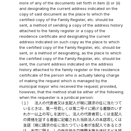
more of any of the documents set forth in item (i) or (ii)
and designating the current address indicated on the
copy of said document as the place to which the
certified copy of the Family Register, etc. should be
sent, a method of sending a copy of the address history
attached to the family register or a copy of the
residence certificate and designating the current
address indicated on such copy as the place to which
the certified copy of the Family Register, etc. should be
sent, or a method of designating, as the place to which
the certified copy of the Family Register, etc. should be
sent, the current address indicated on the address
history attached to the family register or the residence
certificate of the person who is actually taking charge
of making the request which is managed by the
municipal mayor who received the request; provided,
however, that the method shall be either of the following
when the requester is a juridical person:
（１）
法人の代表者又は支配人が現に請求の任に当たつて
いるときは、第一号若しくは第二号イに掲げる書類のいず
れか一以上の写しを送付し、法人の代表者若しくは支配人
の資格を証する書面に記載された当該法人の本店若しくは
支店（現に請求の任に当たつている者が支配人であるとき
は、支店に限る。）の所在地を戸籍謄本等を送付すべき場