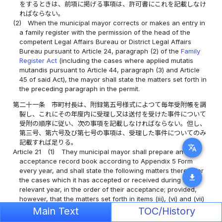
をするときは、前項に掲げる事項は、許可書にこれを記載しなけ
ればならない。
(2)
When the municipal mayor corrects or makes an entry in
a family register with the permission of the head of the
competent Legal Affairs Bureau or District Legal Affairs
Bureau pursuant to Article 24, paragraph (2) of the
Family
Register Act
(including the cases where applied mutatis
mutandis pursuant to Article 44, paragraph (3) and Article
45 of said Act), the mayor shall state the matters set forth in
the preceding paragraph in the permit.
第二十一条
市町村長は、附録第五号様式によつて毎年受附帳を調
製し、これにその年度内に受理し又は送付を受けた事件について
受附の順序に従い、次の事項を記載しなければならない。但し、
第三号、第六号及び第七号の事項は、受理した事件についてのみ
記載すれば足りる。
translate
Article 21
(1)
They municipal mayor shall prepare an
acceptance record book according to Appendix 5 Form
every year, and shall state the following matters therein for
download
the cases which it has accepted or received during the
relevant year, in the order of their acceptance; provided,
however, that the matters set forth in items (iii), (vi) and (vii)
only need to be stated for the cases which it has accepted:
Main Text
TOC/History
一
件名