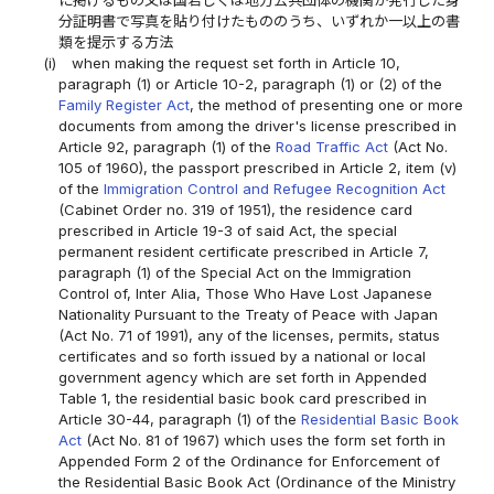
分証明書で写真を貼り付けたもののうち、いずれか一以上の書
類を提示する方法
(i)
when making the request set forth in Article 10,
paragraph (1) or Article 10-2, paragraph (1) or (2) of the
Family Register Act
, the method of presenting one or more
documents from among the driver's license prescribed in
Article 92, paragraph (1) of the
Road Traffic Act
(Act No.
105 of 1960), the passport prescribed in Article 2, item (v)
of the
Immigration Control and Refugee Recognition Act
(Cabinet Order no. 319 of 1951), the residence card
prescribed in Article 19-3 of said Act, the special
permanent resident certificate prescribed in Article 7,
paragraph (1) of the Special Act on the Immigration
Control of, Inter Alia, Those Who Have Lost Japanese
Nationality Pursuant to the Treaty of Peace with Japan
(Act No. 71 of 1991), any of the licenses, permits, status
certificates and so forth issued by a national or local
government agency which are set forth in Appended
Table 1, the residential basic book card prescribed in
Article 30-44, paragraph (1) of the
Residential Basic Book
Act
(Act No. 81 of 1967) which uses the form set forth in
Appended Form 2 of the Ordinance for Enforcement of
the Residential Basic Book Act (Ordinance of the Ministry