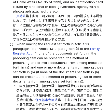
of Home Affairs No. 35 of 1999), and an identification card
issued by a national or local government agency with a
photograph attached thereto;
二
戸籍法
第十条第一項又は第十条の二第一項の請求をする場合
において、前号に掲げる書類を提示することができないとき
は、イに掲げる書類のいずれか一以上の書類及びロに掲げる書
類のいずれか一以上の書類を提示する方法（ロに掲げる書類を
提示することができない場合にあつては、イに掲げる書類のい
ずれか二以上の書類を提示する方法）
(ii)
when making the request set forth in Article 10,
paragraph (1) or Article 10-2, paragraph (1) of the
Family
Register Act
, if none of the documents set forth in the
preceding item can be presented, the method of
presenting one or more documents from among those set
forth in (a) and one or more documents from among those
set forth in (b) (if none of the documents set forth in (b)
can be presented, the method of presenting two or more
documents from among those set forth in (a)):
イ
国民健康保険、健康保険、船員保険若しくは介護保険の被
保険者証、共済組合員証、国民年金手帳、国民年金、厚生年
金保険若しくは船員保険に係る年金証書、共済年金若しくは
恩給の証書、
住民基本台帳法
第三十条の四十四第一項に規定
する住民基本台帳カードのうち住民基本台帳法施行規則別記
様式第一の様式に掲げるもの、戸籍謄本等の交付を請求する