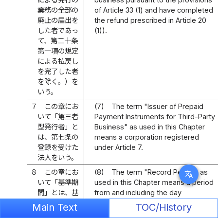
業務の全部の
of Article 33 (1) and have completed
廃止の届出を
the refund prescribed in Article 20
した者であっ
(1)).
て、第二十条
第一項の規定
による払戻し
を完了した者
を除く。）を
いう。
７
この章にお
(7)
The term "Issuer of Prepaid
いて「第三者
Payment Instruments for Third-Party
型発行者」と
Business" as used in this Chapter
は、第七条の
means a corporation registered
登録を受けた
under Article 7.
法人をいう。
８
この章にお
(8)
The term "Record Period" as
translate
いて「基準期
used in this Chapter means a period
間」とは、基
from and including the day
準日の翌日か
immediately following a Base Date to
Main Text
TOC/History
ら次の基準日
and including the following Base