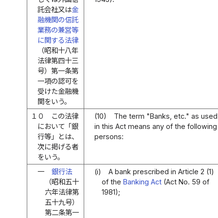
託会社又は
金
融機関の信託
業務の兼営等
に関する法律
（昭和十八年
法律第四十三
号）第一条第
一項の認可を
受けた金融機
関をいう。
１０
この法律
(10)
The term "Banks, etc." as used
において「銀
in this Act means any of the following
行等」とは、
persons:
次に掲げる者
をいう。
一
銀行法
(i)
A bank prescribed in Article 2 (1)
（昭和五十
of the
Banking Act
(Act No. 59 of
六年法律第
1981);
五十九号）
第二条第一