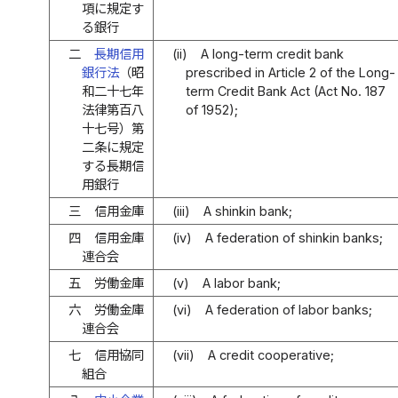
項に規定す
る銀行
二
長期信用
(ii)
A long-term credit bank
銀行法
（昭
prescribed in Article 2 of the Long-
和二十七年
term Credit Bank Act (Act No. 187
法律第百八
of 1952);
十七号）第
二条に規定
する長期信
用銀行
三
信用金庫
(iii)
A shinkin bank;
四
信用金庫
(iv)
A federation of shinkin banks;
連合会
五
労働金庫
(v)
A labor bank;
六
労働金庫
(vi)
A federation of labor banks;
連合会
七
信用協同
(vii)
A credit cooperative;
組合