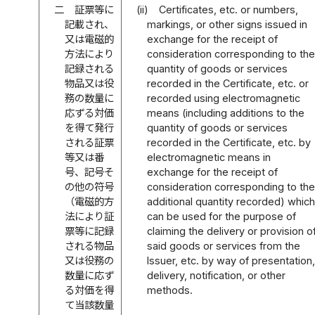
二
証票等に
(ii)
Certificates, etc. or numbers,
記載され、
markings, or other signs issued in
又は電磁的
exchange for the receipt of
方法により
consideration corresponding to the
記録される
quantity of goods or services
物品又は役
recorded in the Certificate, etc. or
務の数量に
recorded using electromagnetic
応ずる対価
means (including additions to the
を得て発行
quantity of goods or services
される証票
recorded in the Certificate, etc. by
等又は番
electromagnetic means in
号、記号そ
exchange for the receipt of
の他の符号
consideration corresponding to the
（電磁的方
additional quantity recorded) which
法により証
can be used for the purpose of
票等に記録
claiming the delivery or provision o
される物品
said goods or services from the
又は役務の
Issuer, etc. by way of presentation,
数量に応ず
delivery, notification, or other
る対価を得
methods.
て当該数量