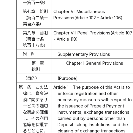
―第百一条）
第七章 雑則
Chapter VII Miscellaneous
（第百二条―
Provisions(Article 102 - Article 106)
第百六条）
第八章 罰則
Chapter VIII Penal Provisions(Article 107
（第百七条―
- Article 118)
第百十八条）
附 則
Supplementary Provisions
第一章
Chapter I General Provisions
総則
（目的）
(Purpose)
第一条
この法
Article 1
The purpose of this Act is to
律は、資金決
enforce registration and other
済に関するサ
necessary measures with respect to
ービスの適切
the issuance of Prepaid Payment
な実施を確保
Instruments, exchange transactions
し、その利用
carried out by persons other than
者等を保護す
Deposit-taking Institutions, and the
るとともに、
clearing of exchange transactions