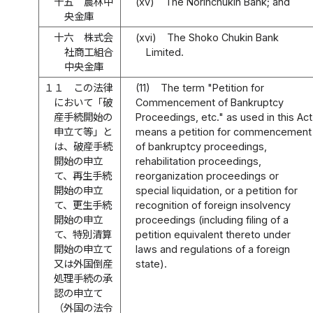
十五
農林中
(xv)
The Norinchukin Bank; and
央金庫
十六
株式会
(xvi)
The Shoko Chukin Bank
社商工組合
Limited.
中央金庫
１１
この法律
(11)
The term "Petition for
において「破
Commencement of Bankruptcy
産手続開始の
Proceedings, etc." as used in this Act
申立て等」と
means a petition for commencement
は、破産手続
of bankruptcy proceedings,
開始の申立
rehabilitation proceedings,
て、再生手続
reorganization proceedings or
開始の申立
special liquidation, or a petition for
て、更生手続
recognition of foreign insolvency
開始の申立
proceedings (including filing of a
て、特別清算
petition equivalent thereto under
開始の申立て
laws and regulations of a foreign
又は外国倒産
state).
処理手続の承
認の申立て
（外国の法令