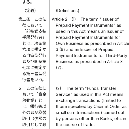
する。
（定義）
(Definitions)
第二条
この法
Article 2
(1)
The term "Issuer of
律において
Prepaid Payment Instruments" as
「前払式支払
used in this Act means an Issuer of
手段発行者」
Prepaid Payment Instruments for
とは、次条第
Own Business as prescribed in Articl
六項に規定す
3 (6) and an Issuer of Prepaid
る自家型発行
Payment Instruments for Third-Party
者及び同条第
Business as prescribed in Article 3
七項に規定す
(7).
る第三者型発
行者をいう。
２
この法律に
(2)
The term "Funds Transfer
おいて「資金
Service" as used in this Act means
移動業」と
exchange transactions (limited to
は、銀行等以
those specified by Cabinet Order as
外の者が為替
small sum transactions) carried out
取引（少額の
by persons other than Banks, etc. in
取引として政
the course of trade.