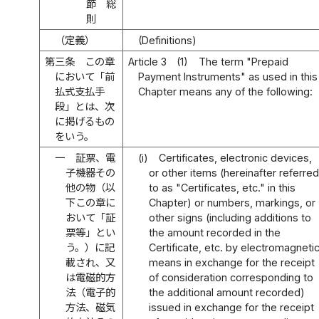
節 総
則
（定義）
(Definitions)
第三条
この章
Article 3
(1)
The term "Prepaid
において「前
Payment Instruments" as used in this
払式支払手
Chapter means any of the following:
段」とは、次
に掲げるもの
をいう。
一
証票、電
(i)
Certificates, electronic devices,
子機器その
or other items (hereinafter referred
他の物（以
to as "Certificates, etc." in this
下この章に
Chapter) or numbers, markings, or
おいて「証
other signs (including additions to
票等」とい
the amount recorded in the
う。）に記
Certificate, etc. by electromagneti
載され、又
means in exchange for the receipt
は電磁的方
of consideration corresponding to
法（電子的
the additional amount recorded)
方法、磁気
issued in exchange for the receipt