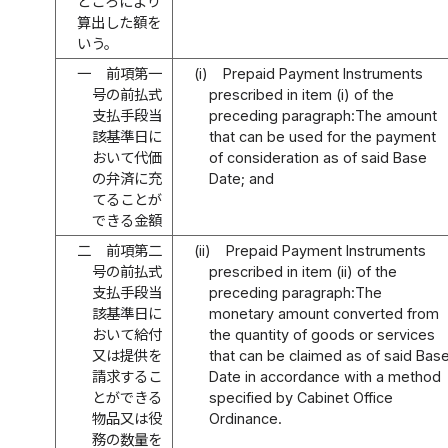
ところにより
算出した額を
いう。
一
前項第一
(i)
Prepaid Payment Instruments
号の前払式
prescribed in item (i) of the
支払手段当
preceding paragraph:The amount
該基準日に
that can be used for the payment
おいて代価
of consideration as of said Base
の弁済に充
Date; and
てることが
できる金額
二
前項第二
(ii)
Prepaid Payment Instruments
号の前払式
prescribed in item (ii) of the
支払手段当
preceding paragraph:The
該基準日に
monetary amount converted from
おいて給付
the quantity of goods or services
又は提供を
that can be claimed as of said Bas
請求するこ
Date in accordance with a method
とができる
specified by Cabinet Office
物品又は役
Ordinance.
務の数量を