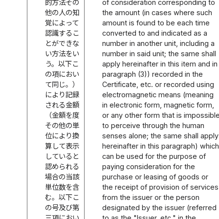
的方法その
of consideration corresponding to
他の人の知
the amount (in cases where such
覚によって
amount is found to be each time
認識するこ
converted to and indicated as a
とができな
number in another unit, including a
い方法をい
number in said unit; the same shall
う。以下こ
apply hereinafter in this item and in
の項におい
paragraph (3)) recorded in the
て同じ。）
Certificate, etc. or recorded using
により記録
electromagnetic means (meaning
される金額
in electronic form, magnetic form,
（金額を度
or any other form that is impossibl
その他の単
to perceive through the human
位により換
senses alone; the same shall apply
算して表示
hereinafter in this paragraph) which
していると
can be used for the purpose of
認められる
paying consideration for the
場合の当該
purchase or leasing of goods or
単位数を含
the receipt of provision of services
む。以下こ
from the issuer or the person
の号及び第
designated by the issuer (referred
三項におい
to as the "Issuer, etc." in the