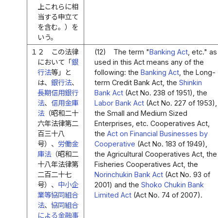
上これらに相
当する申立て
を含む。）を
いう。
１２
この法律
(12)
The term "
Banking Act
, etc." as
において「
銀
used in this Act means any of the
行法
等」と
following: the
Banking Act
, the Long-
は、
銀行法
、
term Credit Bank Act, the
Shinkin
長期信用銀行
Bank Act
(Act No. 238 of 1951), the
法
、
信用金庫
Labor Bank Act
(Act No. 227 of 1953),
法
（昭和二十
the Small and Medium Sized
六年法律第二
Enterprises, etc. Cooperatives Act,
百三十八
the
Act on Financial Businesses by
号）、
労働金
Cooperative
(Act No. 183 of 1949),
庫法
（昭和二
the Agricultural Cooperatives Act, the
十八年法律第
Fisheries Cooperatives Act, the
二百二十七
Norinchukin Bank Act
(Act No. 93 of
号）、
中小企
2001) and the
Shoko Chukin Bank
業等協同組合
Limited Act
(Act No. 74 of 2007).
法
、
協同組合
による金融事