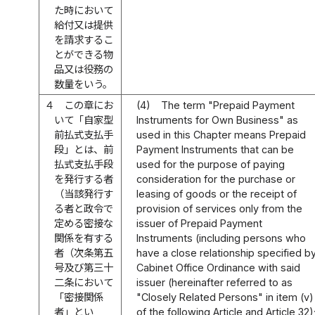
た時において
給付又は提供
を請求するこ
とができる物
品又は役務の
数量をいう。
４
この章にお
(4)
The term "Prepaid Payment
いて「自家型
Instruments for Own Business" as
前払式支払手
used in this Chapter means Prepaid
段」とは、前
Payment Instruments that can be
払式支払手段
used for the purpose of paying
を発行する者
consideration for the purchase or
（当該発行す
leasing of goods or the receipt of
る者と政令で
provision of services only from the
定める密接な
issuer of Prepaid Payment
関係を有する
Instruments (including persons who
者（次条第五
have a close relationship specified b
号及び第三十
Cabinet Office Ordinance with said
二条において
issuer (hereinafter referred to as
「密接関係
"Closely Related Persons" in item (v)
者」とい
of the following Article and Article 32)