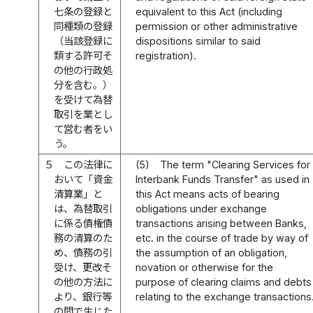
七条の登録と
equivalent to this Act (including
同種類の登録
permission or other administrative
（当該登録に
dispositions similar to said
類する許可そ
registration).
の他の行政処
分を含む。）
を受けて為替
取引を業とし
て営む者をい
う。
５
この法律に
(5)
The term "Clearing Services for
おいて「資金
Interbank Funds Transfer" as used in
清算業」と
this Act means acts of bearing
は、為替取引
obligations under exchange
に係る債権債
transactions arising between Banks,
務の清算のた
etc. in the course of trade by way of
め、債務の引
the assumption of an obligation,
受け、更改そ
novation or otherwise for the
の他の方法に
purpose of clearing claims and debts
より、銀行等
relating to the exchange transactions
の間で生じた