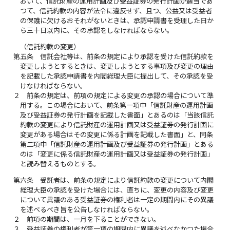
おいて、信託財産の運用計画及び受益証券の発行計画が適当であ
つて、信託約款の内容が法令に違反せず、且つ、公益又は受益者
の保護に欠けるおそれがないときは、承認申請書を受理した日か
ら三十日以内に、その承認をしなければならない。
（信託約款の変更）
第五条
信託会社等は、前条の規定により承認を受けた信託約款を
変更しようとするときは、変更しようとする事項及び変更の理由
を記載した承認申請書を内閣総理大臣に提出して、その承認を受
けなければならない。
２
前条の規定は、前項の規定による変更の承認の場合について準
用する。この場合において、前条第一項中「信託財産の運用計画
及び受益証券の発行計画を記載した書面」とあるのは「当該信託
約款の変更により信託財産の運用計画又は受益証券の発行計画に
変更がある場合はその変更に係る計画を記載した書面」と、同条
第二項中「信託財産の運用計画及び受益証券の発行計画」とある
のは「変更に係る信託財産の運用計画又は受益証券の発行計画」
と読み替えるものとする。
第六条
受託者は、前条の規定により信託約款の変更について内閣
総理大臣の承認を受けた場合には、直ちに、変更の内容及び変更
について異議のある受益証券の権利者は一定の期間内にその異議
を述べるべき旨を公告しなければならない。
２
前項の期間は、一月を下ることができない。
３
受益証券の権利者が第一項の期間内に異議を述べなかつた場合