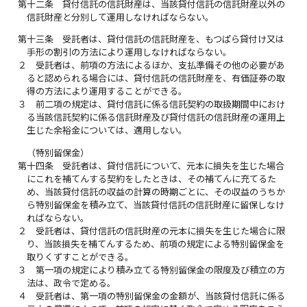
第十二条
貸付信託の信託財産は、当該貸付信託の信託財産以外の
信託財産と分別して運用しなければならない。
第十三条
受託者は、貸付信託の信託財産を、もつぱら貸付け又は
手形の割引の方法により運用しなければならない。
２
受託者は、前項の方法によるほか、支払準備その他の必要があ
ると認められる場合には、貸付信託の信託財産を、有価証券の取
得の方法により運用することができる。
３
前二項の規定は、貸付信託に係る信託契約の取扱期間中におけ
る当該信託契約に係る信託財産及び貸付信託の信託財産の運用上
生じた余裕金については、適用しない。
（特別留保金）
第十四条
受託者は、貸付信託について、元本に損失を生じた場合
にこれを補てんする契約をしたときは、その補てんに充てるた
め、当該貸付信託の収益の計算の時期ごとに、その収益のうちか
ら特別留保金を積み立て、当該貸付信託の信託財産に留保しなけ
ればならない。
２
受託者は、貸付信託の信託財産の元本に損失を生じた場合に限
り、当該損失を補てんするため、前項の規定による特別留保金を
取りくずすことができる。
３
第一項の規定により積み立てる特別留保金の限度及び積立の方
法は、政令で定める。
４
受託者は、第一項の特別留保金の金額が、当該貸付信託に係る