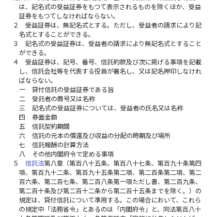
は、記名式の受益証券をもつて表示されるものを除くほか、受益
証券をもつてしなければならない。
２
受益証券は、無記名式とする。ただし、受益者の請求により記
名式とすることができる。
３
記名式の受益証券は、受益者の請求により無記名式とすること
ができる。
４
受益証券は、記号、番号、信託約款及び次に掲げる事項を記載
し、信託会社等を代表する役員が署名し、又は記名押印しなけれ
ばならない。
一
貸付信託の受益証券である旨
二
受託者の商号又は名称
三
記名式の受益証券については、受益者の氏名又は名称
四
券面金額
五
信託契約期間
六
信託の元本の償還及び収益の分配の時期及び場所
七
信託報酬の計算方法
八
その他内閣府令で定める事項
５
信託法
第八章（第百八十五条、第百八十七条、第百九十条第四
項、第百九十二条、第百九十五条第二項、第二百条第二項、第二
百六条、第二百七条、第二百八条第一項ただし書、第二百九条、
第二百十条及び第二百十二条から第二百十五条までを除く。）の
規定は、貸付信託について準用する。この場合において、これら
の規定中「法務省令」とあるのは「内閣府令」と、同法第百八十