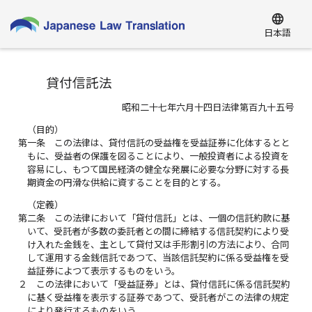
language
日本語
貸付信託法
昭和二十七年六月十四日法律第百九十五号
（目的）
第一条
この法律は、貸付信託の受益権を受益証券に化体するとと
もに、受益者の保護を図ることにより、一般投資者による投資を
容易にし、もつて国民経済の健全な発展に必要な分野に対する長
期資金の円滑な供給に資することを目的とする。
（定義）
第二条
この法律において「貸付信託」とは、一個の信託約款に基
いて、受託者が多数の委託者との間に締結する信託契約により受
け入れた金銭を、主として貸付又は手形割引の方法により、合同
して運用する金銭信託であつて、当該信託契約に係る受益権を受
益証券によつて表示するものをいう。
２
この法律において「受益証券」とは、貸付信託に係る信託契約
に基く受益権を表示する証券であつて、受託者がこの法律の規定
により発行するものをいう。