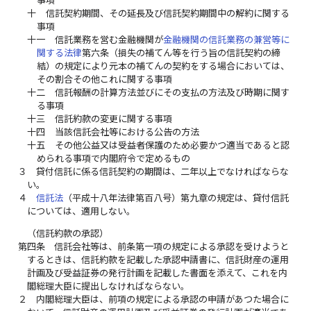
十
信託契約期間、その延長及び信託契約期間中の解約に関する
事項
十一
信託業務を営む金融機関が
金融機関の信託業務の兼営等に
関する法律
第六条（損失の補てん等を行う旨の信託契約の締
結）の規定により元本の補てんの契約をする場合においては、
その割合その他これに関する事項
十二
信託報酬の計算方法並びにその支払の方法及び時期に関す
る事項
十三
信託約款の変更に関する事項
十四
当該信託会社等における公告の方法
十五
その他公益又は受益者保護のため必要かつ適当であると認
められる事項で内閣府令で定めるもの
３
貸付信託に係る信託契約の期間は、二年以上でなければならな
い。
４
信託法
（平成十八年法律第百八号）第九章の規定は、貸付信託
については、適用しない。
（信託約款の承認）
第四条
信託会社等は、前条第一項の規定による承認を受けようと
するときは、信託約款を記載した承認申請書に、信託財産の運用
計画及び受益証券の発行計画を記載した書面を添えて、これを内
閣総理大臣に提出しなければならない。
２
内閣総理大臣は、前項の規定による承認の申請があつた場合に