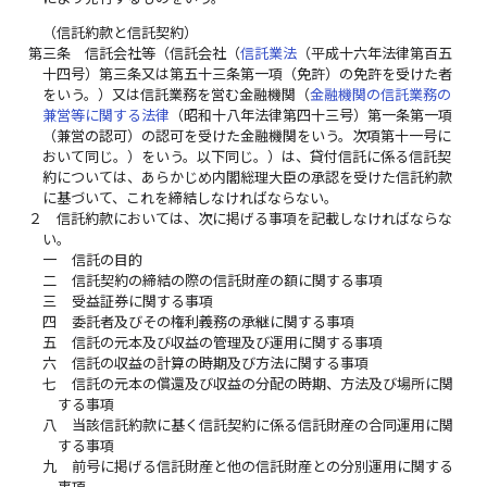
（信託約款と信託契約）
第三条
信託会社等（信託会社（
信託業法
（平成十六年法律第百五
十四号）第三条又は第五十三条第一項（免許）の免許を受けた者
をいう。）又は信託業務を営む金融機関（
金融機関の信託業務の
兼営等に関する法律
（昭和十八年法律第四十三号）第一条第一項
（兼営の認可）の認可を受けた金融機関をいう。次項第十一号に
おいて同じ。）をいう。以下同じ。）は、貸付信託に係る信託契
約については、あらかじめ内閣総理大臣の承認を受けた信託約款
に基づいて、これを締結しなければならない。
２
信託約款においては、次に掲げる事項を記載しなければならな
い。
一
信託の目的
二
信託契約の締結の際の信託財産の額に関する事項
三
受益証券に関する事項
四
委託者及びその権利義務の承継に関する事項
五
信託の元本及び収益の管理及び運用に関する事項
六
信託の収益の計算の時期及び方法に関する事項
七
信託の元本の償還及び収益の分配の時期、方法及び場所に関
する事項
八
当該信託約款に基く信託契約に係る信託財産の合同運用に関
する事項
九
前号に掲げる信託財産と他の信託財産との分別運用に関する
事項