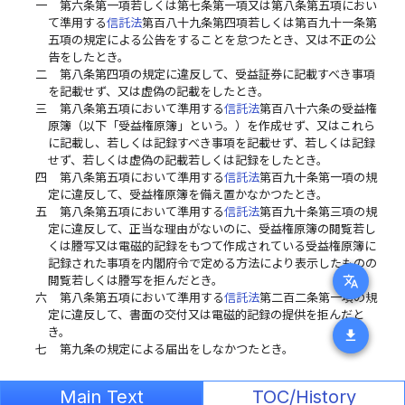
一
第六条第一項若しくは第七条第一項又は第八条第五項におい
て準用する
信託法
第百八十九条第四項若しくは第百九十一条第
五項の規定による公告をすることを怠つたとき、又は不正の公
告をしたとき。
二
第八条第四項の規定に違反して、受益証券に記載すべき事項
を記載せず、又は虚偽の記載をしたとき。
三
第八条第五項において準用する
信託法
第百八十六条の受益権
原簿（以下「受益権原簿」という。）を作成せず、又はこれら
に記載し、若しくは記録すべき事項を記載せず、若しくは記録
せず、若しくは虚偽の記載若しくは記録をしたとき。
四
第八条第五項において準用する
信託法
第百九十条第一項の規
定に違反して、受益権原簿を備え置かなかつたとき。
五
第八条第五項において準用する
信託法
第百九十条第三項の規
定に違反して、正当な理由がないのに、受益権原簿の閲覧若し
くは謄写又は電磁的記録をもつて作成されている受益権原簿に
記録された事項を内閣府令で定める方法により表示したものの
translate
閲覧若しくは謄写を拒んだとき。
六
第八条第五項において準用する
信託法
第二百二条第一項の規
定に違反して、書面の交付又は電磁的記録の提供を拒んだと
き。
download
七
第九条の規定による届出をしなかつたとき。
Main Text
TOC/History
Japanese Law Translation Database System