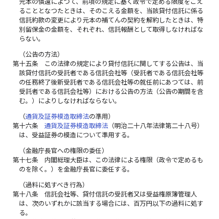
元本の償還によつて、前項の規定に基く政令で定める限度をこえ
ることとなつたときは、そのこえる金額を、当該貸付信託に係る
信託約款の変更により元本の補てんの契約を解約したときは、特
別留保金の金額を、それぞれ、信託報酬として取得しなければな
らない。
（公告の方法）
第十五条
この法律の規定により貸付信託に関してする公告は、当
該貸付信託の受託者である信託会社等（受託者である信託会社等
の任務終了後新受託者である信託会社等の就任前にあつては、前
受託者である信託会社等）における公告の方法（公告の期間を含
む。）によりしなければならない。
（
通貨及証券模造取締法
の準用）
第十六条
通貨及証券模造取締法
（明治二十八年法律第二十八号）
は、受益証券の模造について準用する。
（金融庁長官への権限の委任）
第十七条
内閣総理大臣は、この法律による権限（政令で定めるも
のを除く。）を金融庁長官に委任する。
（過料に処すべき行為）
第十八条
信託会社等、貸付信託の受託者又は受益権原簿管理人
は、次のいずれかに該当する場合には、百万円以下の過料に処す
る。