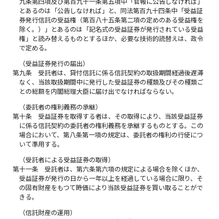
九条第四項及び第百九十一条第五項中「官報に公告しなければ」
とあるのは「公告しなければ」と、同法第百九十四条中「受益証
券発行信託の受益権（第百八十五条第二項の定めのある受益権を
除く。）」とあるのは「記名式の受益証券が発行されている受益
権」と読み替えるものとするほか、必要な技術的読替えは、政令
で定める。
（受益証券発行の届出）
第九条
受託者は、貸付信託に係る信託契約の取扱期間経過後遅滞
なく、当該取扱期間中に発行した受益証券の種類及びその種類ご
との総額を内閣総理大臣に届け出でなければならない。
（委託者の権利義務の承継）
第十条
受益証券を取得する者は、その取得により、当該受益証券
に係る信託契約の委託者の権利義務を承継するものとする。この
場合において、第八条第一項の規定は、委託者の権利の行使につ
いて準用する。
（受託者による受益証券の取得）
第十一条
受託者は、第六条第六項の規定による場合を除くほか、
受益証券が発行の日から一年以上を経過している場合に限り、そ
の固有財産をもつて時価により当該受益証券を買い取ることがで
きる。
（信託財産の運用）