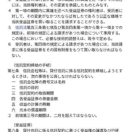
には、当該権利者は、その変更を承諾したものとみなす。
４
第一項の期間内に異議を述べた受益証券の権利者は、受託者に
対して、その変更がなかつたならば有したであろう公正な価格で
当該受益証券を買い取ることを請求することができる。
５
信託法
第百三条第七項及び第百四条第一項から第十一項までの
規定は、前項の規定による請求があつた場合について準用する。
この場合において、必要な技術的読替えは、政令で定める。
６
受託者は、第四項の規定による請求があつた場合には、当該請
求に係る受益証券をその固有財産をもつて買い取らなければなら
ない。
（信託契約締結の手続）
第七条
信託会社等は、貸付信託に係る信託契約を締結しようとす
るときは、次の事項を公告しなければならない。
一
信託会社等の商号又は名称
二
信託の目的
三
信託契約の取扱期間
四
各受益証券の券面金額
五
収益の計算の時期
六
元本の償還期限
２
前項第三号の期間は、二月を超えてはならない。
（受益証券）
第八条
貸付信託に係る信託契約に基づく受益権の譲渡及び行使