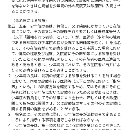
要に応じ在院者を少年院の外の病院又は診療所に通院させ、やむ
を得ないときは在院者を少年院の外の病院又は診療所に入院させ
ることができる。
（指名医による診療）
第五十五条
少年院の長は、負傷し、又は疾病にかかっている在院
者について、その者又はその親権を行う者若しくは未成年後見人
（以下「親権を行う者等」という。）が、医師等（少年院の職員
である医師等及び少年院の長が委嘱する医師等を除く。）を指名
して、その在院者がその診療を受けることを申請した場合におい
て、傷病の種類及び程度、入院前にその医師等による診療を受け
ていたことその他の事情に照らして、その在院者の医療上適当で
あると認めるときは、少年院内において、その在院者が自弁によ
りその診療を受けることを許すことができる。
２
少年院の長は、前項の規定による診療を受けることを許す場合
において、同項の診療を行う医師等（以下この条において「指名
医」という。）の診療方法を確認するため、又はその後にその在
院者に対して少年院において診療を行うため必要があるときは、
少年院の職員をしてその診療に立ち会わせ、若しくはその診療に
関して指名医に質問させ、又は診療録の写しその他のその診療に
関する資料の提出を求めることができる。
３
指名医は、その診療に際し、少年院の長が法務省令で定めると
ころにより指示する事項を遵守しなければならない。
４
少年院の長は、第一項の規定による診療を受けることを許した