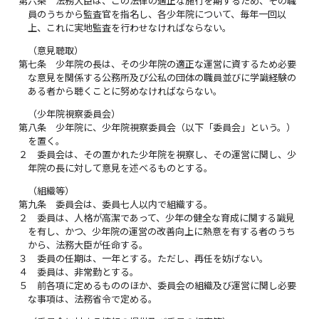
第六条
法務大臣は、この法律の適正な施行を期するため、その職
員のうちから監査官を指名し、各少年院について、毎年一回以
上、これに実地監査を行わせなければならない。
（意見聴取）
第七条
少年院の長は、その少年院の適正な運営に資するため必要
な意見を関係する公務所及び公私の団体の職員並びに学識経験の
ある者から聴くことに努めなければならない。
（少年院視察委員会）
第八条
少年院に、少年院視察委員会（以下「委員会」という。）
を置く。
２
委員会は、その置かれた少年院を視察し、その運営に関し、少
年院の長に対して意見を述べるものとする。
（組織等）
第九条
委員会は、委員七人以内で組織する。
２
委員は、人格が高潔であって、少年の健全な育成に関する識見
を有し、かつ、少年院の運営の改善向上に熱意を有する者のうち
から、法務大臣が任命する。
３
委員の任期は、一年とする。ただし、再任を妨げない。
４
委員は、非常勤とする。
５
前各項に定めるもののほか、委員会の組織及び運営に関し必要
な事項は、法務省令で定める。