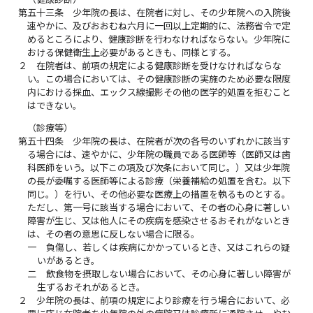
第五十三条
少年院の長は、在院者に対し、その少年院への入院後
速やかに、及びおおむね六月に一回以上定期的に、法務省令で定
めるところにより、健康診断を行わなければならない。少年院に
おける保健衛生上必要があるときも、同様とする。
２
在院者は、前項の規定による健康診断を受けなければならな
い。この場合においては、その健康診断の実施のため必要な限度
内における採血、エックス線撮影その他の医学的処置を拒むこと
はできない。
（診療等）
第五十四条
少年院の長は、在院者が次の各号のいずれかに該当す
る場合には、速やかに、少年院の職員である医師等（医師又は歯
科医師をいう。以下この項及び次条において同じ。）又は少年院
の長が委嘱する医師等による診療（栄養補給の処置を含む。以下
同じ。）を行い、その他必要な医療上の措置を執るものとする。
ただし、第一号に該当する場合において、その者の心身に著しい
障害が生じ、又は他人にその疾病を感染させるおそれがないとき
は、その者の意思に反しない場合に限る。
一
負傷し、若しくは疾病にかかっているとき、又はこれらの疑
いがあるとき。
二
飲食物を摂取しない場合において、その心身に著しい障害が
生ずるおそれがあるとき。
２
少年院の長は、前項の規定により診療を行う場合において、必