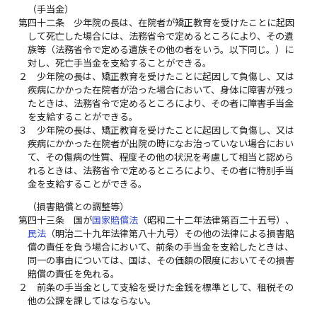
（手当金）
第四十二条
少年院の長は、在院者が矯正教育を受けたことに起因
して死亡した場合には、法務省令で定めるところにより、その遺
族等（法務省令で定める遺族その他の者をいう。以下同じ。）に
対し、死亡手当金を支給することができる。
２
少年院の長は、矯正教育を受けたことに起因して負傷し、又は
疾病にかかった在院者が治った場合において、身体に障害が残っ
たときは、法務省令で定めるところにより、その者に障害手当金
を支給することができる。
３
少年院の長は、矯正教育を受けたことに起因して負傷し、又は
疾病にかかった在院者が出院の時になお治っていない場合におい
て、その傷病の性質、程度その他の状況を考慮して相当と認めら
れるときは、法務省令で定めるところにより、その者に特別手当
金を支給することができる。
（損害賠償との調整等）
第四十三条
国が
国家賠償法
（昭和二十二年法律第百二十五号）、
民法
（明治二十九年法律第八十九号）その他の法律による損害賠
償の責任を負う場合において、前条の手当金を支給したときは、
同一の事由については、国は、その価額の限度においてその損害
賠償の責任を免れる。
２
前条の手当金として支給を受けた金銭を標準として、租税その
他の公課を課してはならない。