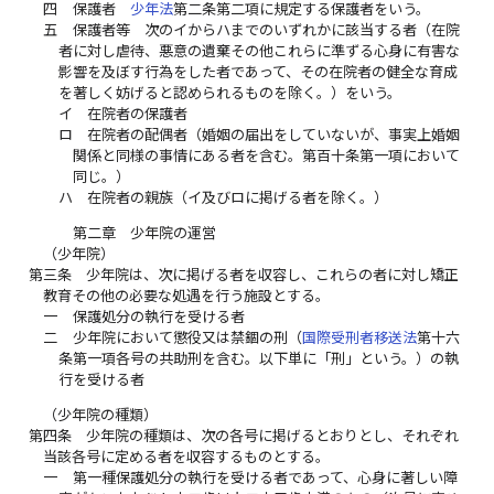
四
保護者
少年法
第二条第二項に規定する保護者をいう。
五
保護者等 次のイからハまでのいずれかに該当する者（在院
者に対し虐待、悪意の遺棄その他これらに準ずる心身に有害な
影響を及ぼす行為をした者であって、その在院者の健全な育成
を著しく妨げると認められるものを除く。）をいう。
イ
在院者の保護者
ロ
在院者の配偶者（婚姻の届出をしていないが、事実上婚姻
関係と同様の事情にある者を含む。第百十条第一項において
同じ。）
ハ
在院者の親族（イ及びロに掲げる者を除く。）
第二章 少年院の運営
（少年院）
第三条
少年院は、次に掲げる者を収容し、これらの者に対し矯正
教育その他の必要な処遇を行う施設とする。
一
保護処分の執行を受ける者
二
少年院において懲役又は禁錮の刑（
国際受刑者移送法
第十六
条第一項各号の共助刑を含む。以下単に「刑」という。）の執
行を受ける者
（少年院の種類）
第四条
少年院の種類は、次の各号に掲げるとおりとし、それぞれ
当該各号に定める者を収容するものとする。
一
第一種保護処分の執行を受ける者であって、心身に著しい障