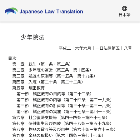
language
日本語
少年院法
平成二十六年六月十一日法律第五十八号
目次
第一章 総則（第一条・第二条）
第二章 少年院の運営（第三条－第十四条）
第三章 処遇の原則等（第十五条－第十九条）
第四章 入院（第二十条－第二十二条）
第五章 矯正教育
第一節 矯正教育の目的等（第二十三条）
第二節 矯正教育の内容（第二十四条－第二十九条）
第三節 矯正教育の計画等（第三十条－第三十六条）
第四節 矯正教育の実施（第三十七条－第四十三条）
第六章 社会復帰支援等（第四十四条－第四十七条）
第七章 保健衛生及び医療（第四十八条－第五十九条）
第八章 物品の貸与等及び自弁（第六十条－第六十三条）
第九章 金品の取扱い（第六十四条－第七十七条）