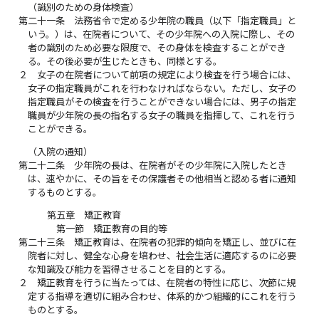
（識別のための身体検査）
第二十一条
法務省令で定める少年院の職員（以下「指定職員」と
いう。）は、在院者について、その少年院への入院に際し、その
者の識別のため必要な限度で、その身体を検査することができ
る。その後必要が生じたときも、同様とする。
２
女子の在院者について前項の規定により検査を行う場合には、
女子の指定職員がこれを行わなければならない。ただし、女子の
指定職員がその検査を行うことができない場合には、男子の指定
職員が少年院の長の指名する女子の職員を指揮して、これを行う
ことができる。
（入院の通知）
第二十二条
少年院の長は、在院者がその少年院に入院したとき
は、速やかに、その旨をその保護者その他相当と認める者に通知
するものとする。
第五章 矯正教育
第一節 矯正教育の目的等
第二十三条
矯正教育は、在院者の犯罪的傾向を矯正し、並びに在
院者に対し、健全な心身を培わせ、社会生活に適応するのに必要
な知識及び能力を習得させることを目的とする。
２
矯正教育を行うに当たっては、在院者の特性に応じ、次節に規
定する指導を適切に組み合わせ、体系的かつ組織的にこれを行う
ものとする。