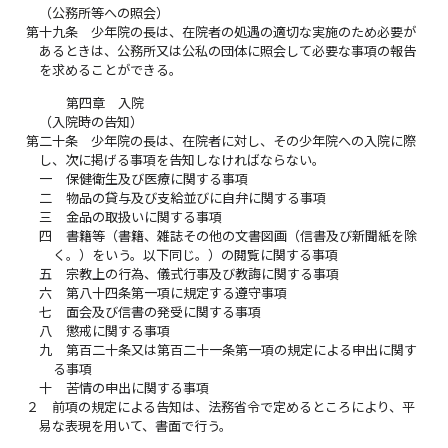
（公務所等への照会）
第十九条
少年院の長は、在院者の処遇の適切な実施のため必要が
あるときは、公務所又は公私の団体に照会して必要な事項の報告
を求めることができる。
第四章 入院
（入院時の告知）
第二十条
少年院の長は、在院者に対し、その少年院への入院に際
し、次に掲げる事項を告知しなければならない。
一
保健衛生及び医療に関する事項
二
物品の貸与及び支給並びに自弁に関する事項
三
金品の取扱いに関する事項
四
書籍等（書籍、雑誌その他の文書図画（信書及び新聞紙を除
く。）をいう。以下同じ。）の閲覧に関する事項
五
宗教上の行為、儀式行事及び教誨に関する事項
六
第八十四条第一項に規定する遵守事項
七
面会及び信書の発受に関する事項
八
懲戒に関する事項
九
第百二十条又は第百二十一条第一項の規定による申出に関す
る事項
十
苦情の申出に関する事項
２
前項の規定による告知は、法務省令で定めるところにより、平
易な表現を用いて、書面で行う。