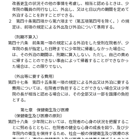
改善更生の状況その他の事情を考慮し、相当と認めるときは、少
年院の職員の同行なしに、外出し、又は七日以内の期間を定めて
外泊することを許すことができる。
２
第四十条第四項から第六項まで（第五項第四号を除く。）の規
定は、前項の規定による外出及び外泊について準用する。
（刑期不算入）
第四十六条
前条第一項の規定による外泊をした受刑在院者が、少
年院の長が指定した日時までに少年院に帰着しなかった場合に
は、その外泊の期間は、刑期に算入しない。ただし、自己の責め
に帰することのできない事由によって帰着することができなかっ
た場合は、この限りでない。
（外出等に要する費用）
第四十七条
第四十五条第一項の規定による外出又は外泊に要する
費用については、在院者が負担することができない場合又は少年
院の長が相当と認める場合には、その全部又は一部を国庫の負担
とする。
第七章 保健衛生及び医療
（保健衛生及び医療の原則）
第四十八条
少年院においては、在院者の心身の状況を把握するこ
とに努めるとともに、在院者の健全な心身の成長を図り、及び少
年院内の衛生を保持するため、社会一般の保健衛生及び医療の水