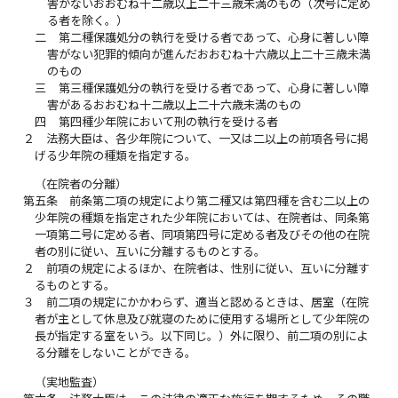
害がないおおむね十二歳以上二十三歳未満のもの（次号に定め
る者を除く。）
二
第二種保護処分の執行を受ける者であって、心身に著しい障
害がない犯罪的傾向が進んだおおむね十六歳以上二十三歳未満
のもの
三
第三種保護処分の執行を受ける者であって、心身に著しい障
害があるおおむね十二歳以上二十六歳未満のもの
四
第四種少年院において刑の執行を受ける者
２
法務大臣は、各少年院について、一又は二以上の前項各号に掲
げる少年院の種類を指定する。
（在院者の分離）
第五条
前条第二項の規定により第二種又は第四種を含む二以上の
少年院の種類を指定された少年院においては、在院者は、同条第
一項第二号に定める者、同項第四号に定める者及びその他の在院
者の別に従い、互いに分離するものとする。
２
前項の規定によるほか、在院者は、性別に従い、互いに分離す
るものとする。
３
前二項の規定にかかわらず、適当と認めるときは、居室（在院
者が主として休息及び就寝のために使用する場所として少年院の
長が指定する室をいう。以下同じ。）外に限り、前二項の別によ
る分離をしないことができる。
（実地監査）