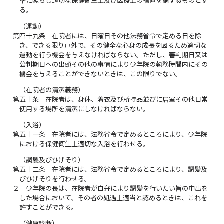
準に照らし適切な保健衛生上及び医療上の措置を講ずるものとす
る。
（運動）
第四十九条
在院者には、日曜日その他法務省令で定める日を除
き、できる限り戸外で、その健全な心身の成長を図るため適切な
運動を行う機会を与えなければならない。ただし、審判期日又は
公判期日への出頭その他の事情により少年院の執務時間内にその
機会を与えることができないときは、この限りでない。
（在院者の清潔義務）
第五十条
在院者は、身体、着衣及び所持品並びに居室その他日常
使用する場所を清潔にしなければならない。
（入浴）
第五十一条
在院者には、法務省令で定めるところにより、少年院
における保健衛生上適切な入浴を行わせる。
（調髪及びひげそり）
第五十二条
在院者には、法務省令で定めるところにより、調髪及
びひげそりを行わせる。
２
少年院の長は、在院者が自弁により調髪を行いたい旨の申出を
した場合において、その者の処遇上適当と認めるときは、これを
許すことができる。
（健康診断）