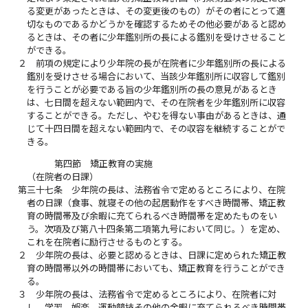
る変更があったときは、その変更後のもの）がその者にとって適
切なものであるかどうかを確認するためその他必要があると認め
るときは、その者に少年鑑別所の長による鑑別を受けさせること
ができる。
２
前項の規定により少年院の長が在院者に少年鑑別所の長による
鑑別を受けさせる場合において、当該少年鑑別所に収容して鑑別
を行うことが必要である旨の少年鑑別所の長の意見があるとき
は、七日間を超えない範囲内で、その在院者を少年鑑別所に収容
することができる。ただし、やむを得ない事由があるときは、通
じて十四日間を超えない範囲内で、その収容を継続することがで
きる。
第四節 矯正教育の実施
（在院者の日課）
第三十七条
少年院の長は、法務省令で定めるところにより、在院
者の日課（食事、就寝その他の起居動作をすべき時間帯、矯正教
育の時間帯及び余暇に充てられるべき時間帯を定めたものをい
う。次項及び第八十四条第二項第九号において同じ。）を定め、
これを在院者に励行させるものとする。
２
少年院の長は、必要と認めるときは、日課に定められた矯正教
育の時間帯以外の時間帯においても、矯正教育を行うことができ
る。
３
少年院の長は、法務省令で定めるところにより、在院者に対
し、学習、娯楽、運動競技その他の余暇に充てられるべき時間帯