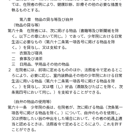
ては、在院者の例により、健康診断、診療その他の必要な措置を
執るものとする。
第八章 物品の貸与等及び自弁
（物品の貸与等）
第六十条
在院者には、次に掲げる物品（書籍等及び新聞紙を除
く。以下この章において同じ。）であって、少年院における日常
生活に必要なもの（第六十二条第一項各号に掲げる物品を除
く。）を貸与し、又は支給する。
一
衣類及び寝具
二
食事及び湯茶
三
日用品、学用品その他の物品
２
在院者には、前項に定めるもののほか、法務省令で定めるとこ
ろにより、必要に応じ、室内装飾品その他の少年院における日常
生活に用いる物品（第六十二条第一項各号に掲げる物品を除
く。）を貸与し、又は嗜（し）好品（酒類及びたばこを除く。次
条第四号において同じ。）を支給することができる。
（自弁の物品の使用等）
第六十一条
少年院の長は、在院者が、次に掲げる物品（次条第一
項各号に掲げる物品を除く。）について、自弁のものを使用し、
又は摂取したい旨の申出をした場合において、その者の処遇上適
当と認めるときは、法務省令で定めるところにより、これを許す
ことができる。