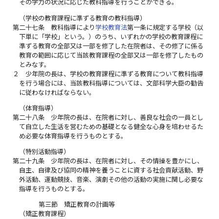
その学力の状況に応じた教科指導を行うことができる。
（学校の教育課程に準ずる教育の教科指導）
第二十七条
教科指導により
学校教育法
第一条に規定する学校（以
下単に「学校」という。）のうち、いずれかの学校の教育課程に
準ずる教育の全部又は一部を修了した在院者は、その修了に係る
教育の範囲に応じて当該教育課程の全部又は一部を修了したもの
とみなす。
２
少年院の長は、学校の教育課程に準ずる教育について教科指導
を行う場合には、当該教科指導については、文部科学大臣の勧告
に従わなければならない。
（体育指導）
第二十八条
少年院の長は、在院者に対し、善良な社会の一員とし
て自立した生活を営むための基礎となる健全な心身を培わせるた
め必要な体育指導を行うものとする。
（特別活動指導）
第二十九条
少年院の長は、在院者に対し、その情操を豊かにし、
自主、自律及び協同の精神を養うことに資する社会貢献活動、野
外活動、運動競技、音楽、演劇その他の活動の実施に関し必要な
指導を行うものとする。
第三節 矯正教育の計画等
（矯正教育課程）