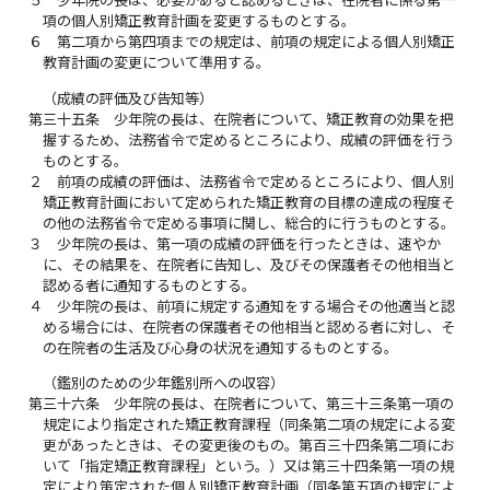
５
少年院の長は、必要があると認めるときは、在院者に係る第一
項の個人別矯正教育計画を変更するものとする。
６
第二項から第四項までの規定は、前項の規定による個人別矯正
教育計画の変更について準用する。
（成績の評価及び告知等）
第三十五条
少年院の長は、在院者について、矯正教育の効果を把
握するため、法務省令で定めるところにより、成績の評価を行う
ものとする。
２
前項の成績の評価は、法務省令で定めるところにより、個人別
矯正教育計画において定められた矯正教育の目標の達成の程度そ
の他の法務省令で定める事項に関し、総合的に行うものとする。
３
少年院の長は、第一項の成績の評価を行ったときは、速やか
に、その結果を、在院者に告知し、及びその保護者その他相当と
認める者に通知するものとする。
４
少年院の長は、前項に規定する通知をする場合その他適当と認
める場合には、在院者の保護者その他相当と認める者に対し、そ
の在院者の生活及び心身の状況を通知するものとする。
（鑑別のための少年鑑別所への収容）
第三十六条
少年院の長は、在院者について、第三十三条第一項の
規定により指定された矯正教育課程（同条第二項の規定による変
更があったときは、その変更後のもの。第百三十四条第二項にお
いて「指定矯正教育課程」という。）又は第三十四条第一項の規
定により策定された個人別矯正教育計画（同条第五項の規定によ