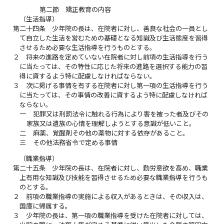
第二節 矯正教育の内容
（生活指導）
第二十四条
少年院の長は、在院者に対し、善良な社会の一員とし
て自立した生活を営むための基礎となる知識及び生活態度を習得
させるため必要な生活指導を行うものとする。
２
将来の進路を定めていない在院者に対し前項の生活指導を行う
に当たっては、その特性に応じた将来の進路を選択する能力の習
得に資するよう特に配慮しなければならない。
３
次に掲げる事情を有する在院者に対し第一項の生活指導を行う
に当たっては、その事情の改善に資するよう特に配慮しなければ
ならない。
一
犯罪又は刑罰法令に触れる行為により害を被った者及びその
家族又は遺族の心情を理解しようとする意識が低いこと。
二
麻薬、覚醒剤その他の薬物に対する依存があること。
三
その他法務省令で定める事情
（職業指導）
第二十五条
少年院の長は、在院者に対し、勤労意欲を高め、職業
上有用な知識及び技能を習得させるため必要な職業指導を行うも
のとする。
２
前項の職業指導の実施による収入があるときは、その収入は、
国庫に帰属する。
３
少年院の長は、第一項の職業指導を受けた在院者に対しては、