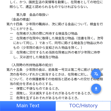
しく、かつ、国民生活の実情等を勘案し、在院者としての地位に
照らして、適正と認められるものでなければならない。
第九章 金品の取扱い
（金品の検査）
第六十四条
少年院の職員は、次に掲げる金品について、検査を行
うことができる。
一
在院者が入院の際に所持する現金及び物品
二
在院者が在院中に取得した現金及び物品（信書を除く。次号
において同じ。）であって、同号に掲げる現金及び物品以外の
もの（少年院の長から支給された物品を除く。）
三
在院者に交付するため当該在院者以外の者が少年院に持参
し、又は送付した現金及び物品
（入院時の所持物品等の処分）
第六十五条
少年院の長は、前条第一号又は第二号に掲げる物品が
translate
次の各号のいずれかに該当するときは、在院者に対し、その物品
について、その保護者等その他相当と認める者への交付その他相
当の処分を求めるものとする。
download
一
保管に不便なものであるとき。
二
腐敗し、又は滅失するおそれがあるものであるとき。
三
危険を生ずるおそれがあるものであるとき。
２
前項の規定により物品の処分を求めた場合において、在院者が
Main Text
TOC/History
相当の期間内にその処分をしないときは、少年院の長は、これを