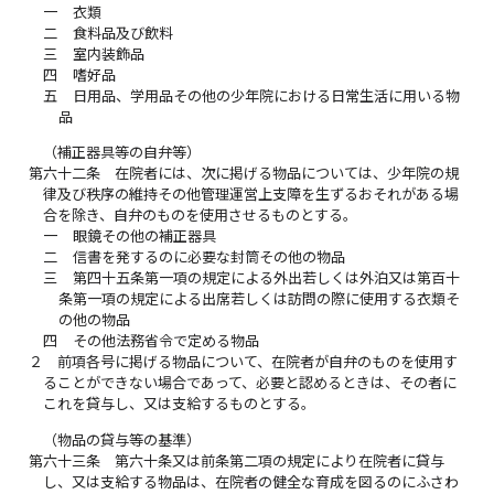
一
衣類
二
食料品及び飲料
三
室内装飾品
四
嗜好品
五
日用品、学用品その他の少年院における日常生活に用いる物
品
（補正器具等の自弁等）
第六十二条
在院者には、次に掲げる物品については、少年院の規
律及び秩序の維持その他管理運営上支障を生ずるおそれがある場
合を除き、自弁のものを使用させるものとする。
一
眼鏡その他の補正器具
二
信書を発するのに必要な封筒その他の物品
三
第四十五条第一項の規定による外出若しくは外泊又は第百十
条第一項の規定による出席若しくは訪問の際に使用する衣類そ
の他の物品
四
その他法務省令で定める物品
２
前項各号に掲げる物品について、在院者が自弁のものを使用す
ることができない場合であって、必要と認めるときは、その者に
これを貸与し、又は支給するものとする。
（物品の貸与等の基準）
第六十三条
第六十条又は前条第二項の規定により在院者に貸与
し、又は支給する物品は、在院者の健全な育成を図るのにふさわ