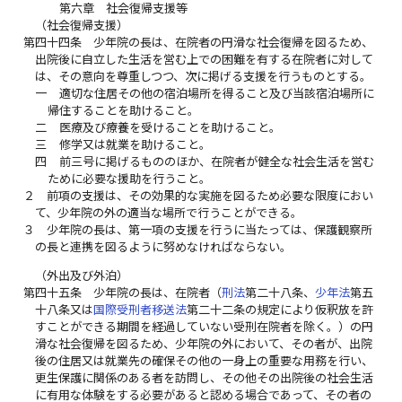
第六章 社会復帰支援等
（社会復帰支援）
第四十四条
少年院の長は、在院者の円滑な社会復帰を図るため、
出院後に自立した生活を営む上での困難を有する在院者に対して
は、その意向を尊重しつつ、次に掲げる支援を行うものとする。
一
適切な住居その他の宿泊場所を得ること及び当該宿泊場所に
帰住することを助けること。
二
医療及び療養を受けることを助けること。
三
修学又は就業を助けること。
四
前三号に掲げるもののほか、在院者が健全な社会生活を営む
ために必要な援助を行うこと。
２
前項の支援は、その効果的な実施を図るため必要な限度におい
て、少年院の外の適当な場所で行うことができる。
３
少年院の長は、第一項の支援を行うに当たっては、保護観察所
の長と連携を図るように努めなければならない。
（外出及び外泊）
第四十五条
少年院の長は、在院者（
刑法
第二十八条、
少年法
第五
十八条又は
国際受刑者移送法
第二十二条の規定により仮釈放を許
すことができる期間を経過していない受刑在院者を除く。）の円
滑な社会復帰を図るため、少年院の外において、その者が、出院
後の住居又は就業先の確保その他の一身上の重要な用務を行い、
更生保護に関係のある者を訪問し、その他その出院後の社会生活
に有用な体験をする必要があると認める場合であって、その者の