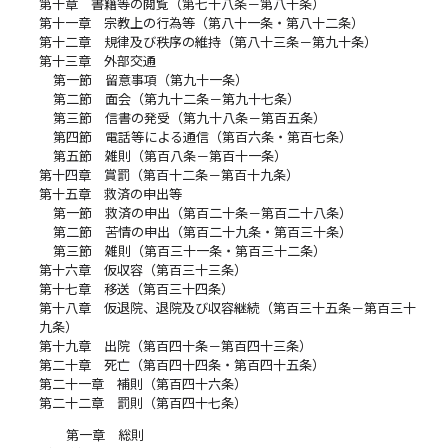
第十章 書籍等の閲覧（第七十八条－第八十条）
第十一章 宗教上の行為等（第八十一条・第八十二条）
第十二章 規律及び秩序の維持（第八十三条－第九十条）
第十三章 外部交通
第一節 留意事項（第九十一条）
第二節 面会（第九十二条－第九十七条）
第三節 信書の発受（第九十八条－第百五条）
第四節 電話等による通信（第百六条・第百七条）
第五節 雑則（第百八条－第百十一条）
第十四章 賞罰（第百十二条－第百十九条）
第十五章 救済の申出等
第一節 救済の申出（第百二十条－第百二十八条）
第二節 苦情の申出（第百二十九条・第百三十条）
第三節 雑則（第百三十一条・第百三十二条）
第十六章 仮収容（第百三十三条）
第十七章 移送（第百三十四条）
第十八章 仮退院、退院及び収容継続（第百三十五条－第百三十
九条）
第十九章 出院（第百四十条－第百四十三条）
第二十章 死亡（第百四十四条・第百四十五条）
第二十一章 補則（第百四十六条）
第二十二章 罰則（第百四十七条）
第一章 総則