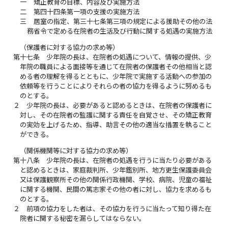
一
矯正教育の目標、内容及び実施方法
二
第四十四条第一項の支援の実施方法
三
居室の指定、第三十七条第三項の規定による援助その他の法
務省令で定める在院者の生活及び行動に関する処遇の実施方法
（保護者に対する協力の求め等）
第十七条
少年院の長は、在院者の処遇について、情報の提供、少
年院の職員による面接等を通じて在院者の保護者その他相当と認
める者の理解を得るとともに、少年院で実施する活動への参加の
依頼等を行うことによりそれらの者の協力を得るように努めるも
のとする。
２
少年院の長は、必要があると認めるときは、在院者の保護者に
対し、その在院者の監護に関する責任を自覚させ、その矯正教育
の実効を上げるため、指導、助言その他の適当な措置を執ること
ができる。
（関係機関等に対する協力の求め等）
第十八条
少年院の長は、在院者の処遇を行うに当たり必要がある
と認めるときは、家庭裁判所、少年鑑別所、地方更生保護委員会
又は保護観察所その他の関係行政機関、学校、病院、児童の福祉
に関する機関、民間の篤志家その他の者に対し、協力を求めるも
のとする。
２
前項の協力をした者は、その協力を行うに当たって知り得た在
院者に関する秘密を漏らしてはならない。