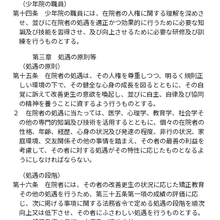
（少年院の職員）
第十四条
少年院の職員には、在院者の人権に関する理解を深めさ
せ、並びに在院者の処遇を適正かつ効果的に行うために必要な知
識及び技能を習得させ、及び向上させるために必要な研修及び訓
練を行うものとする。
第三章 処遇の原則等
（処遇の原則）
第十五条
在院者の処遇は、その人権を尊重しつつ、明るく規則正
しい環境の下で、その健全な心身の成長を図るとともに、その自
覚に訴えて改善更生の意欲を喚起し、並びに自主、自律及び協同
の精神を養うことに資するよう行うものとする。
２
在院者の処遇に当たっては、医学、心理学、教育学、社会学そ
の他の専門的知識及び技術を活用するとともに、個々の在院者の
性格、年齢、経歴、心身の状況及び発達の程度、非行の状況、家
庭環境、交友関係その他の事情を踏まえ、その者の最善の利益を
考慮して、その者に対する処遇がその特性に応じたものとなるよ
うにしなければならない。
（処遇の段階）
第十六条
在院者には、その者の改善更生の状況に応じた矯正教育
その他の処遇を行うため、第三十五条第一項の成績の評価に応
じ、次に掲げる事項に関する法務省令で定める処遇の段階を順次
向上又は低下させ、その者にふさわしい処遇を行うものとする。