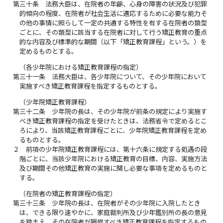
第三十条
法務大臣は、在院者の年齢、心身の障害の状況及び犯罪
的傾向の程度、在院者が社会生活に適応するために必要な能力そ
の他の事情に照らして一定の共通する特性を有する在院者の類型
ごとに、その類型に該当する在院者に対して行う矯正教育の重点
的な内容及び標準的な期間（以下「矯正教育課程」という。）を
定めるものとする。
（各少年院における矯正教育課程の指定）
第三十一条
法務大臣は、各少年院について、その少年院において
実施すべき矯正教育課程を指定するものとする。
（少年院矯正教育課程）
第三十二条
少年院の長は、その少年院が前条の規定により実施す
べき矯正教育課程の指定を受けたときは、法務省令で定めるとこ
ろにより、当該矯正教育課程ごとに、少年院矯正教育課程を定め
るものとする。
２
前項の少年院矯正教育課程には、第十六条に規定する処遇の段
階ごとに、当該少年院における矯正教育の目標、内容、実施方法
及び期間その他矯正教育の実施に関し必要な事項を定めるものと
する。
（在院者の矯正教育課程の指定）
第三十三条
少年院の長は、在院者がその少年院に入院したとき
は、できる限り速やかに、家庭裁判所及び少年鑑別所の長の意見
を踏まえ、その在院者が履修すべき矯正教育課程を指定するもの