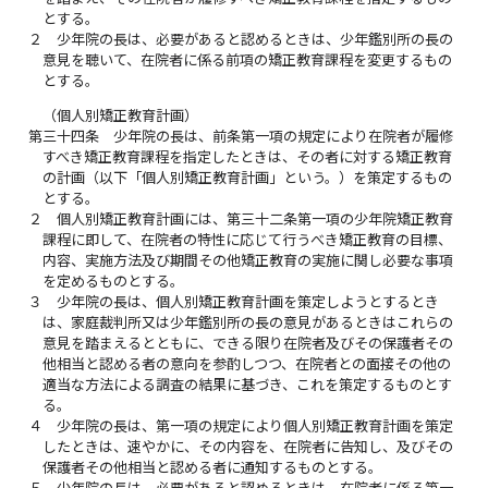
とする。
２
少年院の長は、必要があると認めるときは、少年鑑別所の長の
意見を聴いて、在院者に係る前項の矯正教育課程を変更するもの
とする。
（個人別矯正教育計画）
第三十四条
少年院の長は、前条第一項の規定により在院者が履修
すべき矯正教育課程を指定したときは、その者に対する矯正教育
の計画（以下「個人別矯正教育計画」という。）を策定するもの
とする。
２
個人別矯正教育計画には、第三十二条第一項の少年院矯正教育
課程に即して、在院者の特性に応じて行うべき矯正教育の目標、
内容、実施方法及び期間その他矯正教育の実施に関し必要な事項
を定めるものとする。
３
少年院の長は、個人別矯正教育計画を策定しようとするとき
は、家庭裁判所又は少年鑑別所の長の意見があるときはこれらの
意見を踏まえるとともに、できる限り在院者及びその保護者その
他相当と認める者の意向を参酌しつつ、在院者との面接その他の
適当な方法による調査の結果に基づき、これを策定するものとす
る。
４
少年院の長は、第一項の規定により個人別矯正教育計画を策定
したときは、速やかに、その内容を、在院者に告知し、及びその
保護者その他相当と認める者に通知するものとする。