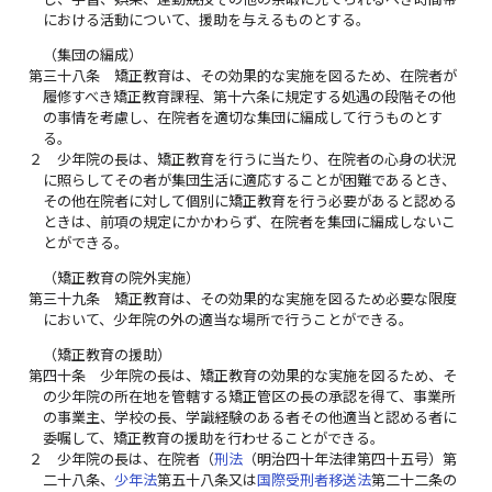
における活動について、援助を与えるものとする。
（集団の編成）
第三十八条
矯正教育は、その効果的な実施を図るため、在院者が
履修すべき矯正教育課程、第十六条に規定する処遇の段階その他
の事情を考慮し、在院者を適切な集団に編成して行うものとす
る。
２
少年院の長は、矯正教育を行うに当たり、在院者の心身の状況
に照らしてその者が集団生活に適応することが困難であるとき、
その他在院者に対して個別に矯正教育を行う必要があると認める
ときは、前項の規定にかかわらず、在院者を集団に編成しないこ
とができる。
（矯正教育の院外実施）
第三十九条
矯正教育は、その効果的な実施を図るため必要な限度
において、少年院の外の適当な場所で行うことができる。
（矯正教育の援助）
第四十条
少年院の長は、矯正教育の効果的な実施を図るため、そ
の少年院の所在地を管轄する矯正管区の長の承認を得て、事業所
の事業主、学校の長、学識経験のある者その他適当と認める者に
委嘱して、矯正教育の援助を行わせることができる。
２
少年院の長は、在院者（
刑法
（明治四十年法律第四十五号）第
二十八条、
少年法
第五十八条又は
国際受刑者移送法
第二十二条の