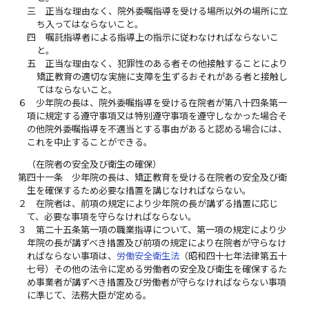
三
正当な理由なく、院外委嘱指導を受ける場所以外の場所に立
ち入ってはならないこと。
四
嘱託指導者による指導上の指示に従わなければならないこ
と。
五
正当な理由なく、犯罪性のある者その他接触することにより
矯正教育の適切な実施に支障を生ずるおそれがある者と接触し
てはならないこと。
６
少年院の長は、院外委嘱指導を受ける在院者が第八十四条第一
項に規定する遵守事項又は特別遵守事項を遵守しなかった場合そ
の他院外委嘱指導を不適当とする事由があると認める場合には、
これを中止することができる。
（在院者の安全及び衛生の確保）
第四十一条
少年院の長は、矯正教育を受ける在院者の安全及び衛
生を確保するため必要な措置を講じなければならない。
２
在院者は、前項の規定により少年院の長が講ずる措置に応じ
て、必要な事項を守らなければならない。
３
第二十五条第一項の職業指導について、第一項の規定により少
年院の長が講ずべき措置及び前項の規定により在院者が守らなけ
ればならない事項は、
労働安全衛生法
（昭和四十七年法律第五十
七号）その他の法令に定める労働者の安全及び衛生を確保するた
め事業者が講ずべき措置及び労働者が守らなければならない事項
に準じて、法務大臣が定める。