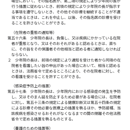
場合において、その指名医が、第二項の規定により少年院の長が
行う措置に従わないとき、前項の規定により少年院の長が指示す
る事項を遵守しないとき、その他その診療を継続することが不適
当であるときは、これを中止し、以後、その指名医の診療を受け
ることを許さないことができる。
（在院者の重態の通知等）
第五十六条
少年院の長は、負傷し、又は疾病にかかっている在院
者が重態となり、又はそのおそれがあると認めるときは、直ち
に、その旨をその保護者その他相当と認める者に通知しなければ
ならない。
２
少年院の長は、前項の規定により通知を受けた者から同項の在
院者を看護したい旨の申出があった場合において、相当と認める
ときは、法務省令で定めるところにより、その在院者に対し、そ
の看護を受けることを許すことができる。
（感染症予防上の措置）
第五十七条
少年院の長は、少年院内における感染症の発生を予防
し、又はそのまん延を防止するため必要がある場合には、在院者
に対し、第五十三条の規定による健康診断又は第五十四条の規定
による診療その他必要な医療上の措置を執るほか、予防接種、当
該疾病を感染させるおそれがなくなるまでの間の隔離その他法務
省令で定める措置を執るものとする。
（養護のための措置等）