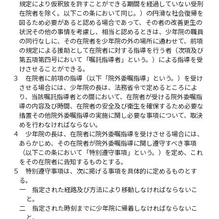
規定により仮釈放を許すことができる期間を経過していない受刑
在院者を除く。以下この条において同じ。）の円滑な社会復帰を
図るため必要があると認める場合であって、その者の改善更生の
状況その他の事情を考慮し、相当と認めるときは、少年院の職員
の同行なしに、その在院者を少年院の外の場所に通わせて、前項
の規定による援助として在院者に対する指導を行う者（次項及び
第五項第四号において「嘱託指導者」という。）による指導を受
けさせることができる。
３
在院者に前項の指導（以下「院外委嘱指導」という。）を受け
させる場合には、少年院の長は、法務省令で定めるところによ
り、当該嘱託指導者との間において、在院者が受ける院外委嘱指
導の内容及び時間、在院者の安全及び衛生を確保するため必要な
措置その他院外委嘱指導の実施に関し必要な事項について、取決
めを行わなければならない。
４
少年院の長は、在院者に院外委嘱指導を受けさせる場合には、
あらかじめ、その在院者が院外委嘱指導に関し遵守すべき事項
（以下この条において「特別遵守事項」という。）を定め、これ
をその在院者に告知するものとする。
５
特別遵守事項は、次に掲げる事項を具体的に定めるものとす
る。
一
指定された経路及び方法により移動しなければならないこ
と。
二
指定された時刻までに少年院に帰着しなければならないこ
と。