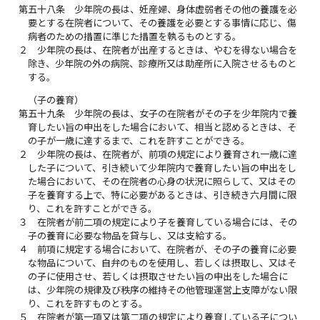
第五十八条
少年院の長は、妊産婦、身体虚弱者その他の養護を必
要とする在院者について、その養護を必要とする事情に応じ、傷
病者のための措置に準じた措置を執るものとする。
２
少年院の長は、在院者が出産するときは、やむを得ない場合を
除き、少年院の外の病院、診療所又は助産所に入院させるものと
する。
（子の養育）
第五十九条
少年院の長は、女子の在院者がその子を少年院内で養
育したい旨の申出をした場合において、相当と認めるときは、そ
の子が一歳に達するまで、これを許すことができる。
２
少年院の長は、在院者が、前項の規定により養育され一歳に達
した子について、引き続いて少年院内で養育したい旨の申出をし
た場合において、その在院者の心身の状況に照らして、又はその
子を養育する上で、特に必要があるときは、引き続き六月間に限
り、これを許すことができる。
３
在院者が前二項の規定により子を養育している場合には、その
子の養育に必要な物品を貸与し、又は支給する。
４
前項に規定する場合において、在院者が、その子の養育に必要
な物品について、自弁のものを使用し、若しくは摂取し、又はそ
の子に使用させ、若しくは摂取させたい旨の申出をした場合に
は、少年院の規律及び秩序の維持その他管理運営上支障がない限
り、これを許すものとする。
５
在院者が第一項又は第二項の規定により養育している子につい