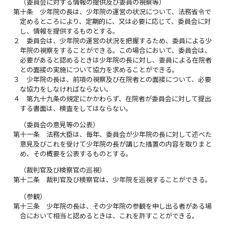
（委員会に対する情報の提供及び委員の視察等）
第十条
少年院の長は、少年院の運営の状況について、法務省令で
定めるところにより、定期的に、又は必要に応じて、委員会に対
し、情報を提供するものとする。
２
委員会は、少年院の運営の状況を把握するため、委員による少
年院の視察をすることができる。この場合において、委員会は、
必要があると認めるときは少年院の長に対し、委員による在院者
との面接の実施について協力を求めることができる。
３
少年院の長は、前項の視察及び在院者との面接について、必要
な協力をしなければならない。
４
第九十九条の規定にかかわらず、在院者が委員会に対して提出
する書面は、検査をしてはならない。
（委員会の意見等の公表）
第十一条
法務大臣は、毎年、委員会が少年院の長に対して述べた
意見及びこれを受けて少年院の長が講じた措置の内容を取りまと
め、その概要を公表するものとする。
（裁判官及び検察官の巡視）
第十二条
裁判官及び検察官は、少年院を巡視することができる。
（参観）
第十三条
少年院の長は、その少年院の参観を申し出る者がある場
合において相当と認めるときは、これを許すことができる。