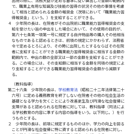
出院の際に、法務大臣が定める基準に従い算出した金額の範囲内
で、職業上有用な知識及び技能の習得の状況その他の事情を考慮
して相当と認められる金額の報奨金（次項において「職業能力習
得報奨金」という。）を支給することができる。
４
少年院の長は、在院者がその出院前に職業能力習得報奨金の支
給を受けたい旨の申出をした場合において、その使用の目的が、
第六十七条第一項第一号に規定する自弁物品等の購入その他相当
なものであると認めるときは、前項の規定にかかわらず、法務省
令で定めるとろにより、その時に出院したとするならばその在院
者に支給することができる職業能力習得報奨金に相当する金額の
範囲内で、申出の額の全部又は一部の金額を支給することができ
る。この場合には、その支給額に相当する金額を同項の規定によ
り支給することができる職業能力習得報奨金の金額から減額す
る。
（教科指導）
第二十六条
少年院の長は、
学校教育法
（昭和二十二年法律第二十
六号）に定める義務教育を終了しない在院者その他の社会生活の
基礎となる学力を欠くことにより改善更生及び円滑な社会復帰に
支障があると認められる在院者に対しては、教科指導（同法によ
る学校教育の内容に準ずる内容の指導をいう。以下同じ。）を行
うものとする。
２
少年院の長は、前項に規定するもののほか、学力の向上を図る
ことが円滑な社会復帰に特に資すると認められる在院者に対し、