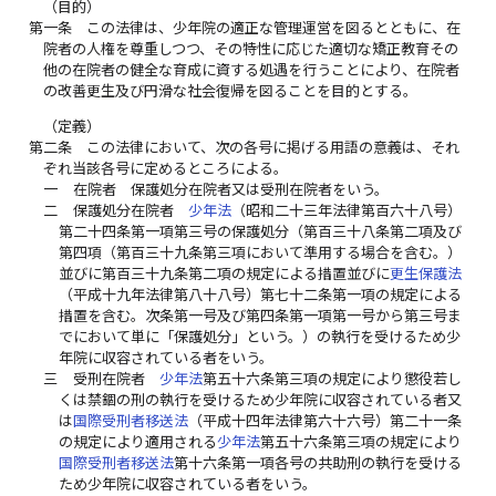
（目的）
第一条
この法律は、少年院の適正な管理運営を図るとともに、在
院者の人権を尊重しつつ、その特性に応じた適切な矯正教育その
他の在院者の健全な育成に資する処遇を行うことにより、在院者
の改善更生及び円滑な社会復帰を図ることを目的とする。
（定義）
第二条
この法律において、次の各号に掲げる用語の意義は、それ
ぞれ当該各号に定めるところによる。
一
在院者 保護処分在院者又は受刑在院者をいう。
二
保護処分在院者
少年法
（昭和二十三年法律第百六十八号）
第二十四条第一項第三号の保護処分（第百三十八条第二項及び
第四項（第百三十九条第三項において準用する場合を含む。）
並びに第百三十九条第二項の規定による措置並びに
更生保護法
（平成十九年法律第八十八号）第七十二条第一項の規定による
措置を含む。次条第一号及び第四条第一項第一号から第三号ま
でにおいて単に「保護処分」という。）の執行を受けるため少
年院に収容されている者をいう。
三
受刑在院者
少年法
第五十六条第三項の規定により懲役若し
くは禁錮の刑の執行を受けるため少年院に収容されている者又
は
国際受刑者移送法
（平成十四年法律第六十六号）第二十一条
の規定により適用される
少年法
第五十六条第三項の規定により
国際受刑者移送法
第十六条第一項各号の共助刑の執行を受ける
ため少年院に収容されている者をいう。