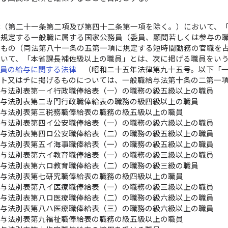
律（第二十一条第二項及び第四十二条第一項を除く。）において、
に規定する一般職に属する国家公務員（委員、顧問若しくは参与の
いもの（同法第八十一条の五第一項に規定する短時間勤務の官職を
おいて、「本省課長補佐級以上の職員」とは、次に掲げる職員をい
職員の給与に関する法律
（昭和二十五年法律第九十五号。以下「一
（ト又はチに掲げるものについては、一般職給与法第十条の二第一
給与法別表第一イ行政職俸給表（一）の職務の級五級以上の職員
給与法別表第二専門行政職俸給表の職務の級四級以上の職員
給与法別表第三税務職俸給表の職務の級五級以上の職員
給与法別表第四イ公安職俸給表（一）の職務の級六級以上の職員
給与法別表第四ロ公安職俸給表（二）の職務の級五級以上の職員
給与法別表第五イ海事職俸給表（一）の職務の級五級以上の職員
給与法別表第六イ教育職俸給表（一）の職務の級三級以上の職員
給与法別表第六ロ教育職俸給表（二）の職務の級三級の職員
給与法別表第七研究職俸給表の職務の級四級以上の職員
給与法別表第八イ医療職俸給表（一）の職務の級三級以上の職員
給与法別表第八ロ医療職俸給表（二）の職務の級六級以上の職員
給与法別表第八ハ医療職俸給表（三）の職務の級六級以上の職員
給与法別表第九福祉職俸給表の職務の級五級以上の職員