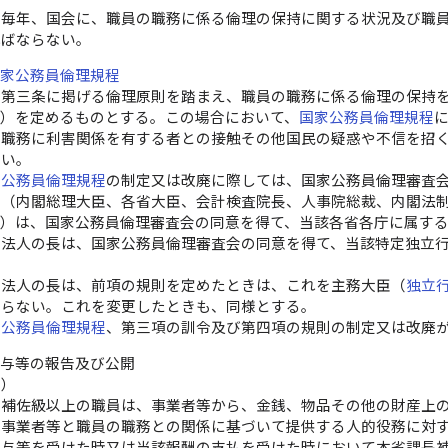
、毎年、国会に、職員の職務に係る倫理の保持に関する状況及び職
ればならない。
国家公務員倫理規程
、第三条に掲げる倫理原則を踏まえ、職員の職務に係る倫理の保持
。）を定めるものとする。この場合において、
国家公務員倫理規程
の職務に利害関係を有する者との接触その他国民の疑惑や不信を招
ない。
家公務員倫理規程
の制定又は改廃に際しては、国家公務員倫理審査
長（内閣総理大臣、各省大臣、会計検査院長、人事院総裁、内閣法
。）は、国家公務員倫理審査会の同意を得て、当該各省各庁に属す
政法人の長は、国家公務員倫理審査会の同意を得て、当該特定独立
政法人の長は、前項の規則を定めたときは、これを主務大臣（
独立
ならない。これを変更したときも、同様とする。
家公務員倫理規程
、第三項の訓令及び第四項の規則の制定又は改廃
贈与等の報告及び公開
告）
長補佐級以上の職員は、事業者等から、金銭、物品その他の財産上
は事業者等と職員の職務との関係に基づいて提供する人的役務に対
贈与等を受けた時又は当該報酬の支払を受けた時において本省課長