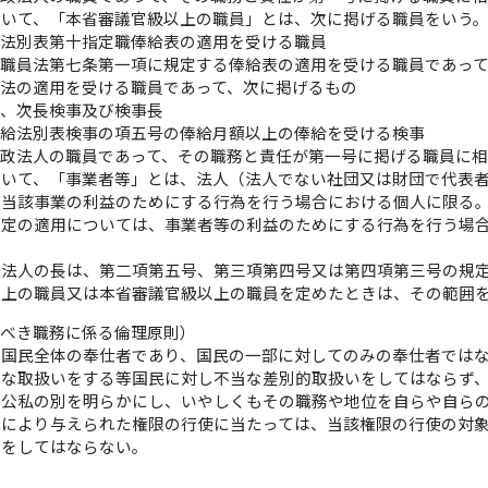
おいて、「本省審議官級以上の職員」とは、次に掲げる職員をいう
与法別表第十指定職俸給表の適用を受ける職員
付職員法第七条第一項に規定する俸給表の適用を受ける職員であっ
給法の適用を受ける職員であって、次に掲げるもの
長、次長検事及び検事長
俸給法別表検事の項五号の俸給月額以上の俸給を受ける検事
行政法人の職員であって、その職務と責任が第一号に掲げる職員に
おいて、「事業者等」とは、法人（法人でない社団又は財団で代表
（当該事業の利益のためにする行為を行う場合における個人に限る
規定の適用については、事業者等の利益のためにする行為を行う場
政法人の長は、第二項第五号、第三項第四号又は第四項第三号の規
以上の職員又は本省審議官級以上の職員を定めたときは、その範囲
すべき職務に係る倫理原則）
、国民全体の奉仕者であり、国民の一部に対してのみの奉仕者では
利な取扱いをする等国民に対し不当な差別的取扱いをしてはならず
に公私の別を明らかにし、いやしくもその職務や地位を自らや自ら
律により与えられた権限の行使に当たっては、当該権限の行使の対
為をしてはならない。