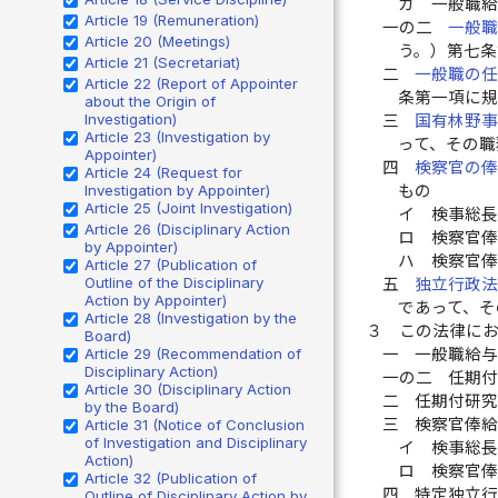
カ
一般職
Article 19 (Remuneration)
一の二
一般
Article 20 (Meetings)
う。）第七
Article 21 (Secretariat)
二
一般職の
Article 22 (Report of Appointer
条第一項に
about the Origin of
Investigation)
三
国有林野
Article 23 (Investigation by
って、その
Appointer)
四
検察官の
Article 24 (Request for
Investigation by Appointer)
もの
Article 25 (Joint Investigation)
イ
検事総
Article 26 (Disciplinary Action
ロ
検察官
by Appointer)
ハ
検察官
Article 27 (Publication of
Outline of the Disciplinary
五
独立行政
Action by Appointer)
であって、
Article 28 (Investigation by the
３
この法律に
Board)
Article 29 (Recommendation of
一
一般職給
Disciplinary Action)
一の二
任期
Article 30 (Disciplinary Action
二
任期付研
by the Board)
三
検察官俸
Article 31 (Notice of Conclusion
of Investigation and Disciplinary
イ
検事総
Action)
ロ
検察官
Article 32 (Publication of
四
特定独立
Outline of Disciplinary Action by