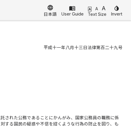
language
menu_book
A
invert_colors
A
A
User Guide
Invert
Text Size
日本語
平成十一年八月十三日法律第百二十九号
負託された公務であることにかんがみ、国家公務員の職務に係
に対する国民の疑惑や不信を招くような行為の防止を図り、も