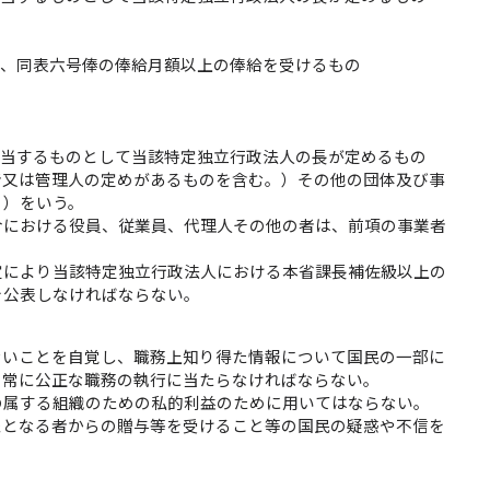
。
て、同表六号俸の俸給月額以上の俸給を受けるもの
相当するものとして当該特定独立行政法人の長が定めるもの
者又は管理人の定めがあるものを含む。）その他の団体及び事
。）をいう。
合における役員、従業員、代理人その他の者は、前項の事業者
定により当該特定独立行政法人における本省課長補佐級以上の
を公表しなければならない。
ないことを自覚し、職務上知り得た情報について国民の一部に
、常に公正な職務の執行に当たらなければならない。
の属する組織のための私的利益のために用いてはならない。
象となる者からの贈与等を受けること等の国民の疑惑や不信を