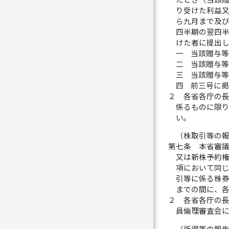
り受けた利益
ら九月まで及
四半期の翌四
けた者に提出
一
当該贈与
二
当該贈与
三
当該贈与
四
前三号に
２
各省各庁の
係るものに限
い。
（株取引等の
第七条
本省審
又は新株予約
項において同
引等に係る株
までの間に、
２
各省各庁の
員倫理審査会