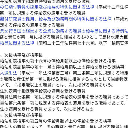
給与法別表第十指定職俸給表の適用を受ける職員
職の任期付職員の採用及び給与の特例に関する法律
（平成十二年法
条第一項に規定する俸給表の適用を受ける職員
任期付研究員の採用、給与及び勤務時間の特例に関する法律
（平成
規定する俸給表の適用を受ける職員
事業を行う国の経営する企業に勤務する職員の給与等に関する特例
職務と責任が第一号に掲げる職員に相当するものとして農林水産大
俸給等に関する法律
（昭和二十三年法律第七十六号。以下「検察官
長、次長検事及び検事長
俸給法別表検事の項十六号の俸給月額以上の俸給を受ける検事
俸給法別表副検事の項十一号の俸給月額以上の俸給を受ける副検事
法人通則法
（平成十一年法律第百三号）第二条第二項に規定する特
その職務と責任が第一号に掲げる職員に相当するものとして当該特
おいて、「指定職以上の職員」とは、次に掲げる職員をいう。
与法別表第十指定職俸給表の適用を受ける職員
付職員法第七条第一項に規定する俸給表の適用を受ける職員であっ
究員法第六条第一項に規定する俸給表の適用を受ける職員であって
給法の適用を受ける職員であって、次に掲げるもの
長、次長検事及び検事長
俸給法別表検事の項五号の俸給月額以上の俸給を受ける検事
行政法人の職員であって、その職務と責任が第一号に掲げる職員に