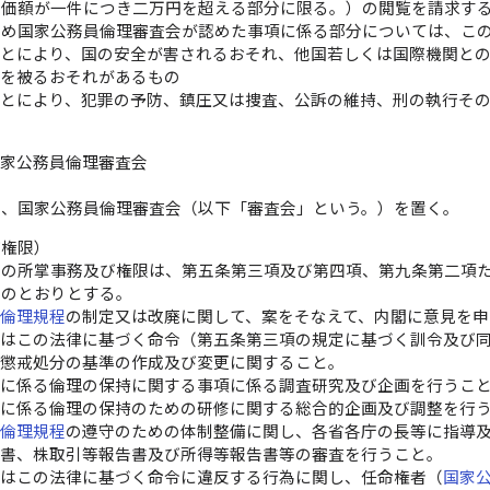
の価額が一件につき二万円を超える部分に限る。）の閲覧を請求す
じめ国家公務員倫理審査会が認めた事項に係る部分については、こ
ことにより、国の安全が害されるおそれ、他国若しくは国際機関と
益を被るおそれがあるもの
ことにより、犯罪の予防、鎮圧又は捜査、公訴の維持、刑の執行そ
国家公務員倫理審査会
に、国家公務員倫理審査会（以下「審査会」という。）を置く。
び権限）
会の所掌事務及び権限は、第五条第三項及び第四項、第九条第二項
次のとおりとする。
員倫理規程
の制定又は改廃に関して、案をそなえて、内閣に意見を申
又はこの法律に基づく命令（第五条第三項の規定に基づく訓令及び
る懲戒処分の基準の作成及び変更に関すること。
務に係る倫理の保持に関する事項に係る調査研究及び企画を行うこ
務に係る倫理の保持のための研修に関する総合的企画及び調整を行
員倫理規程
の遵守のための体制整備に関し、各省各庁の長等に指導
告書、株取引等報告書及び所得等報告書等の審査を行うこと。
又はこの法律に基づく命令に違反する行為に関し、任命権者（
国家