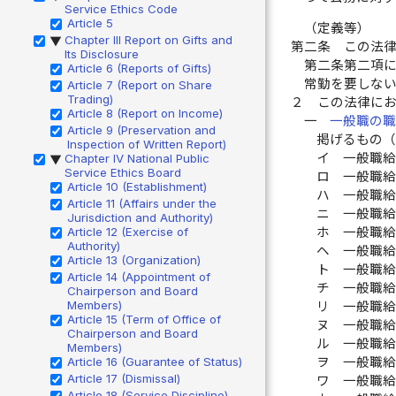
Service Ethics Code
Article 5
（定義等）
Chapter III Report on Gifts and
▶
第二条
この法
Its Disclosure
第二条第二項
Article 6 (Reports of Gifts)
常勤を要しな
Article 7 (Report on Share
Trading)
２
この法律に
Article 8 (Report on Income)
一
一般職の
Article 9 (Preservation and
掲げるもの
Inspection of Written Report)
イ
一般職
Chapter IV National Public
▶
Service Ethics Board
ロ
一般職
Article 10 (Establishment)
ハ
一般職
Article 11 (Affairs under the
ニ
一般職
Jurisdiction and Authority)
Article 12 (Exercise of
ホ
一般職
Authority)
ヘ
一般職
Article 13 (Organization)
ト
一般職
Article 14 (Appointment of
チ
一般職
Chairperson and Board
Members)
リ
一般職
Article 15 (Term of Office of
ヌ
一般職
Chairperson and Board
ル
一般職
Members)
Article 16 (Guarantee of Status)
ヲ
一般職
Article 17 (Dismissal)
ワ
一般職
Article 18 (Service Discipline)