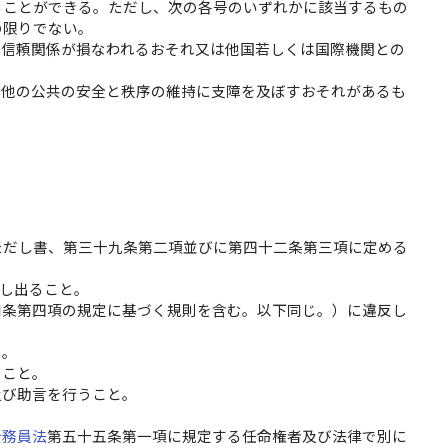
ることができる。ただし、次の各号のいずれかに該当するもの
の限りでない。
の信頼関係が損なわれるおそれ又は他国若しくは国際機関との
の他の公共の安全と秩序の維持に支障を及ぼすおそれがあるも
ただし書、第三十九条第二項並びに第四十二条第三項に定める
し出ること。
同条第四項の規定に基づく規則を含む。以下同じ。）に違反し
と。
うこと。
及び助言を行うこと。
公務員法
第五十五条第一項に規定する任命権者及び法律で別に