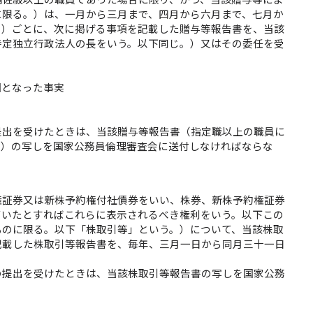
に限る。）は、一月から三月まで、四月から六月まで、七月か
。）ごとに、次に掲げる事項を記載した贈与等報告書を、当該
特定独立行政法人の長をいう。以下同じ。）又はその委任を受
因となった事実
提出を受けたときは、当該贈与等報告書（指定職以上の職員に
。）の写しを国家公務員倫理審査会に送付しなければならな
権証券又は新株予約権付社債券をいい、株券、新株予約権証券
ていたとすればこれらに表示されるべき権利をいう。以下この
ものに限る。以下「株取引等」という。）について、当該株取
記載した株取引等報告書を、毎年、三月一日から同月三十一日
。
の提出を受けたときは、当該株取引等報告書の写しを国家公務