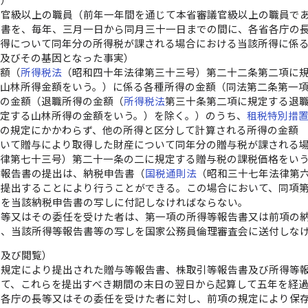
告）
議官級以上の職員（前年一年間を通じて本省審議官級以上の職員で
告書を、毎年、三月一日から同月三十一日までの間に、各省各庁の
所得について同年分の所得税が課される場合における当該所得に係
額及びその基因となった事実）
金額（
所得税法
（昭和四十年法律第三十三号）第二十二条第二項に
山林所得金額をいう。）に係る各種所得の金額（同法第二条第一
得の金額（退職所得の金額（
所得税法
第三十条第二項に規定する退
定する山林所得の金額をいう。）を除く。）のうち、
租税特別措
の規定にかかわらず、他の所得と区分して計算される所得の金額
おいて贈与により取得した財産について同年分の贈与税が課される
法律第七十三号）第二十一条の二に規定する贈与税の課税価格をい
等報告書の提出は、納税申告書（
国税通則法
（昭和三十七年法律第
を提出することにより行うことができる。この場合において、同項
実を当該納税申告書の写しに付記しなければならない。
長等又はその委任を受けた者は、第一項の所得等報告書又は前項の
は、当該所得等報告書等の写しを国家公務員倫理審査会に送付しな
存及び閲覧）
の規定により提出された贈与等報告書、株取引等報告書及び所得等
いて、これらを提出すべき期間の末日の翌日から起算して五年を経
省各庁の長等又はその委任を受けた者に対し、前項の規定により保