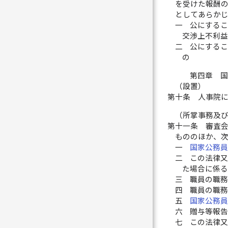
を受けた報酬
としてあらか
一
公にする
交渉上不利
二
公にする
の
第四章 
（設置）
第十条
人事院
（所掌事務及
第十一条
審査
もののほか、
一
国家公務
二
この法律
た場合に係
三
職員の職
四
職員の職
五
国家公務
六
贈与等報
七
この法律