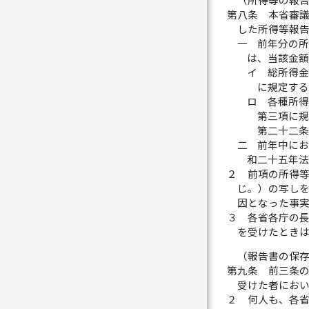
（所得等の報
第八条
本省審
した所得等報
一
前年分の
は、当該金
イ
総所得
に規定する
ロ
各種所
第三項に規
第二十二条
二
前年中に
和二十五年
２
前項の所得
じ。）の写し
因となった事
３
各省各庁の
を受けたとき
（報告書の保
第九条
前三条
受けた者にお
２
何人も、各