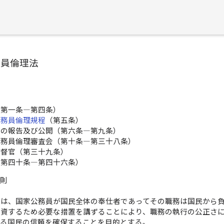
務員倫理法
（第一条―第四条）
公務員倫理規程
（第五条）
等の報告及び公開（第六条―第九条）
公務員倫理審査会（第十条―第三十八条）
監督官（第三十九条）
（第四十条―第四十六条）
総則
律は、国家公務員が国民全体の奉仕者であってその職務は国民から
に資するため必要な措置を講ずることにより、職務の執行の公正さ
する国民の信頼を確保することを目的とする。