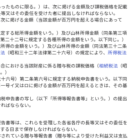
あったものに限る。）は、次に掲げる金額及び課税価格を記載
長等又はその委任を受けた者に提出しなければならない。
る次に掲げる金額（当該金額が百万円を超える場合にあって
規定する総所得金額をいう。）及び山林所得金額（同条第三項
項第二十二号に規定する各種所得の金額をいう。以下同じ。）
職所得の金額をいう。）及び山林所得の金額（同法第三十二条
置法
（昭和三十二年法律第二十六号）の規定により、
所得税法
場合における当該財産に係る贈与税の課税価格（
相続税法
（昭
う。）
六十六号）第二条第六号に規定する納税申告書をいう。以下同
第一号イ又はロに掲げる金額が百万円を超えるときは、その基
納税申告書の写し（以下「所得等報告書等」という。）の提出
ければならない。
報告書等は、これらを受理した各省各庁の長等又はその委任を
過する日まで保存しなければならない。
存されている贈与等報告書（贈与等により受けた利益又は支払