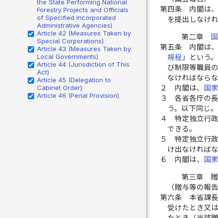
the State Performing National
第四条
内閣は
Forestry Projects and Officials
of Specified Incorporated
を提出しなけ
Administrative Agencies)
Article 42 (Measures Taken by
第二章
Special Corporations)
第五条
内閣は
Article 43 (Measures Taken by
Local Governments)
規程
」という
Article 44 (Jurisdiction of This
び制限等職員
Act)
なければなら
Article 45 (Delegation to
Cabinet Order)
２
内閣は、
国
Article 46 (Penal Provision)
３
各省各庁の
う。以下同じ
４
特定独立行
できる。
５
特定独立行
け出なければ
６
内閣は、
国
第三章 
（贈与等の報
第六条
本省課
受けたとき又
たとき（当該