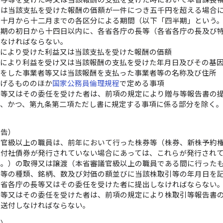
又は当該支払を受けた報酬の価額が一件につき五千円を超える場合
び十月から十二月までの各区分による期間（以下「四半期」という
半期の初日から十四日以内に、各省各庁の長等（各省各庁の長及び
しなければならない。
等により受けた利益又は当該支払を受けた報酬の価額
等により利益を受け又は当該報酬の支払を受けた年月日及びその基
等をした事業者等又は当該報酬を支払った事業者等の名称及び住所
掲げるもののほか
国家公務員倫理規程
で定める事項
長等又はその委任を受けた者は、前項の規定により贈与等報告書の
り、かつ、第九条第二項ただし書に規定する事項に係る部分を除く
報告）
議官級以上の職員は、前年において行った株券等（株券、新株予約
権付社債券が発行されていない場合にあっては、これらが発行され
じ。）の取得又は譲渡（本省審議官級以上の職員である間に行った
券等の種類、銘柄、数及び対価の額並びに当該株取引等の年月日を
各省各庁の長等又はその委任を受けた者に提出しなければならない
長等又はその委任を受けた者は、前項の規定により株取引等報告書
に送付しなければならない。