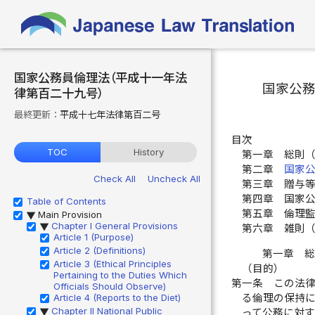
国家公務員倫理法（平成十一年法
国家公
律第百二十九号）
最終更新：
平成十七年法律第百二号
目次
TOC
History
第一章 総則
第二章
国家
Check All
Uncheck All
第三章 贈与
第四章 国家
Table of Contents
第五章 倫理
Main Provision
▶
Chapter I General Provisions
▶
第六章 雑則
Article 1 (Purpose)
Article 2 (Definitions)
第一章 
Article 3 (Ethical Principles
（目的）
Pertaining to the Duties Which
第一条
この法
Officials Should Observe)
る倫理の保持
Article 4 (Reports to the Diet)
Chapter II National Public
って公務に対
▶