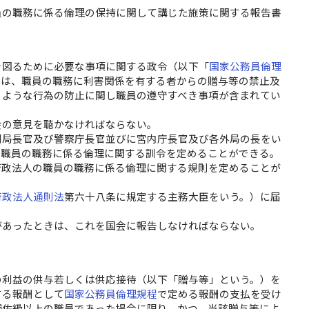
員の職務に係る倫理の保持に関して講じた施策に関する報告書
を図るために必要な事項に関する政令（以下「
国家公務員倫理
には、職員の職務に利害関係を有する者からの贈与等の禁止及
くような行為の防止に関し職員の遵守すべき事項が含まれてい
会の意見を聴かなければならない。
制局長官及び警察庁長官並びに宮内庁長官及び各外局の長をい
る職員の職務に係る倫理に関する訓令を定めることができる。
行政法人の職員の職務に係る倫理に関する規則を定めることが
行政法人通則法
第六十八条に規定する主務大臣をいう。）に届
があったときは、これを国会に報告しなければならない。
の利益の供与若しくは供応接待（以下「贈与等」という。）を
する報酬として
国家公務員倫理規程
で定める報酬の支払を受け
補佐級以上の職員であった場合に限り、かつ、当該贈与等によ