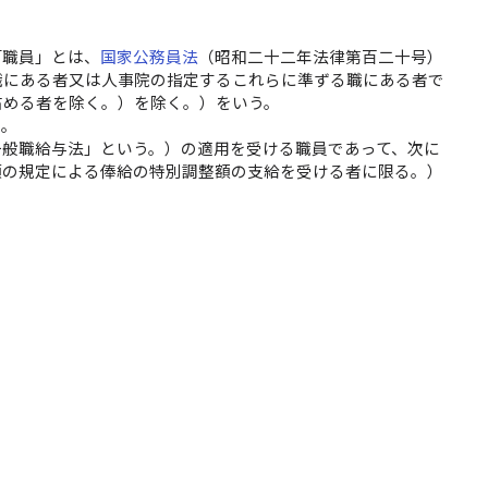
「職員」とは、
国家公務員法
（昭和二十二年法律第百二十号）
職にある者又は人事院の指定するこれらに準ずる職にある者で
占める者を除く。）を除く。）をいう。
う。
般職給与法」という。）の適用を受ける職員であって、次に
項の規定による俸給の特別調整額の支給を受ける者に限る。）