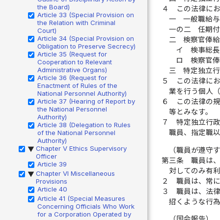
the Board)
４
この法律に
Article 33 (Special Provision on
一
一般職給
the Relation with Criminal
一の二
任期
Court)
Article 34 (Special Provision on
二
検察官俸
Obligation to Preserve Secrecy)
イ
検事総
Article 35 (Request for
ロ
検察官
Cooperation to Relevant
Administrative Organs)
三
特定独立
Article 36 (Request for
５
この法律に
Enactment of Rules of the
業を行う個人
National Personnel Authority)
Article 37 (Hearing of Report by
６
この法律の
the National Personnel
等とみなす。
Authority)
７
特定独立行
Article 38 (Delegation to Rules
職員、指定職
of the National Personnel
Authority)
Chapter V Ethics Supervisory
（職員が遵守
▶
Officer
第三条
職員は
Article 39
対してのみ有
Chapter VI Miscellaneous
▶
２
職員は、常
Provisions
Article 40
３
職員は、法
Article 41 (Special Measures
招くような行
Concerning Officials Who Work
for a Corporation Operated by
（国会報告）