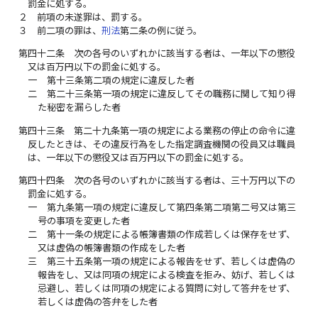
罰金に処する。
２
前項の未遂罪は、罰する。
３
前二項の罪は、
刑法
第二条の例に従う。
第四十二条
次の各号のいずれかに該当する者は、一年以下の懲役
又は百万円以下の罰金に処する。
一
第十三条第二項の規定に違反した者
二
第二十三条第一項の規定に違反してその職務に関して知り得
た秘密を漏らした者
第四十三条
第二十九条第一項の規定による業務の停止の命令に違
反したときは、その違反行為をした指定調査機関の役員又は職員
は、一年以下の懲役又は百万円以下の罰金に処する。
第四十四条
次の各号のいずれかに該当する者は、三十万円以下の
罰金に処する。
一
第九条第一項の規定に違反して第四条第二項第二号又は第三
号の事項を変更した者
二
第十一条の規定による帳簿書類の作成若しくは保存をせず、
又は虚偽の帳簿書類の作成をした者
三
第三十五条第一項の規定による報告をせず、若しくは虚偽の
報告をし、又は同項の規定による検査を拒み、妨げ、若しくは
忌避し、若しくは同項の規定による質問に対して答弁をせず、
若しくは虚偽の答弁をした者