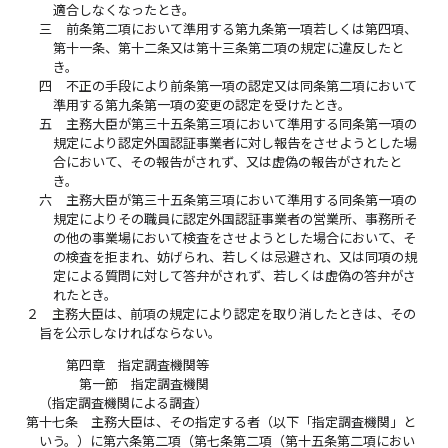
適合しなくなったとき。
三
前条第二項において準用する第九条第一項若しくは第四項、
第十一条、第十二条又は第十三条第二項の規定に違反したと
き。
四
不正の手段により前条第一項の認定又は同条第二項において
準用する第九条第一項の変更の認定を受けたとき。
五
主務大臣が第三十五条第三項において準用する同条第一項の
規定により認定外国認証事業者に対し報告をさせようとした場
合において、その報告がされず、又は虚偽の報告がされたと
き。
六
主務大臣が第三十五条第三項において準用する同条第一項の
規定によりその職員に認定外国認証事業者の営業所、事務所そ
の他の事業場において検査をさせようとした場合において、そ
の検査を拒まれ、妨げられ、若しくは忌避され、又は同項の規
定による質問に対して答弁がされず、若しくは虚偽の答弁がさ
れたとき。
２
主務大臣は、前項の規定により認定を取り消したときは、その
旨を公示しなければならない。
第四章 指定調査機関等
第一節 指定調査機関
（指定調査機関による調査）
第十七条
主務大臣は、その指定する者（以下「指定調査機関」と
いう。）に第六条第二項（第七条第二項（第十五条第二項におい