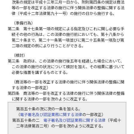
次条の規定は平成十三年三月一日から、附則第四条の規定は商法
等の一部を改正する法律の施行に伴う関係法律の整備に関する法
律（平成十二年法律第九十一号）の施行の日から施行する。
（準備行為）
第二条
第十七条第一項の規定による指定及びこれに関し必要な手
続その他の行為は、この法律の施行前においても、第十八条から
第二十条まで、第二十一条第一項並びに第二十五条第一項及び第
二項の規定の例により行うことができる。
（検討）
第三条
政府は、この法律の施行後五年を経過した場合において、
この法律の施行の状況について検討を加え、その結果に基づいて
必要な措置を講ずるものとする。
（商法等の一部を改正する法律の施行に伴う関係法律の整備に関
する法律の一部改正）
第四条
商法等の一部を改正する法律の施行に伴う関係法律の整備
に関する法律の一部を次のように改正する。
第百五十条の次に次の一条を加える。
（
電子署名及び認証業務に関する法律
の一部改正）
第百五十条の二
電子署名及び認証業務に関する法律
（平成十
二年法律第百二号）の一部を次のように改正する。