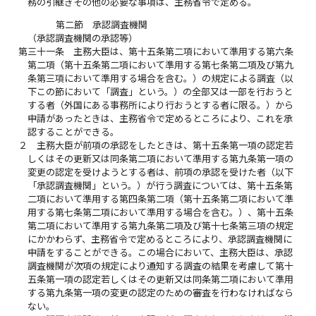
務の引継ぎその他の必要な事項は、主務省令で定める。
第二節 承認調査機関
（承認調査機関の承認等）
第三十一条
主務大臣は、第十五条第二項において準用する第六条
第二項（第十五条第二項において準用する第七条第二項及び第九
条第三項において準用する場合を含む。）の規定による調査（以
下この節において「調査」という。）の全部又は一部を行おうと
する者（外国にある事務所により行おうとする者に限る。）から
申請があったときは、主務省令で定めるところにより、これを承
認することができる。
２
主務大臣が前項の承認をしたときは、第十五条第一項の認定若
しくはその更新又は同条第二項において準用する第九条第一項の
変更の認定を受けようとする者は、前項の承認を受けた者（以下
「承認調査機関」という。）が行う調査については、第十五条第
二項において準用する第四条第二項（第十五条第二項において準
用する第七条第二項において準用する場合を含む。）、第十五条
第二項において準用する第九条第二項及び第十七条第三項の規定
にかかわらず、主務省令で定めるところにより、承認調査機関に
申請をすることができる。この場合において、主務大臣は、承認
調査機関が次項の規定により通知する調査の結果を考慮して第十
五条第一項の認定若しくはその更新又は同条第二項において準用
する第九条第一項の変更の認定のための審査を行わなければなら
ない。