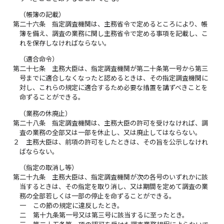
（帳簿の記載）
第二十六条
指定調査機関は、主務省令で定めるところにより、帳
簿を備え、調査の業務に関し主務省令で定める事項を記載し、こ
れを保存しなければならない。
（適合命令）
第二十七条
主務大臣は、指定調査機関が第二十条第一号から第三
号までに適合しなくなったと認めるときは、その指定調査機関に
対し、これらの規定に適合するため必要な措置を講ずべきことを
命ずることができる。
（業務の休廃止）
第二十八条
指定調査機関は、主務大臣の許可を受けなければ、調
査の業務の全部又は一部を休止し、又は廃止してはならない。
２
主務大臣は、前項の許可をしたときは、その旨を公示しなけれ
ばならない。
（指定の取消し等）
第二十九条
主務大臣は、指定調査機関が次の各号のいずれかに該
当するときは、その指定を取り消し、又は期間を定めて調査の業
務の全部若しくは一部の停止を命ずることができる。
一
この節の規定に違反したとき。
二
第十九条第一号又は第三号に該当するに至ったとき。