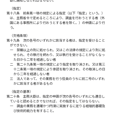
臣に通知しなければならない。
（指定）
第十八条
前条第一項の規定による指定（以下「指定」という。）
は、主務省令で定めるところにより、調査を行おうとする者（外
国にある事務所により行おうとする者を除く。）の申請により行
う。
（欠格条項）
第十九条
次の各号のいずれかに該当する者は、指定を受けること
ができない。
一
禁錮以上の刑に処せられ、又はこの法律の規定により刑に処
せられ、その執行を終わり、又は執行を受けることがなくなっ
た日から二年を経過しない者
二
第二十九条第一項の規定により指定を取り消され、又は第三
十二条第一項の規定により承認を取り消され、その取消しの日
から二年を経過しない者
三
法人であって、その業務を行う役員のうちに前二号のいずれ
かに該当する者があるもの
（指定の基準）
第二十条
主務大臣は、指定の申請が次の各号のいずれにも適合し
ていると認めるときでなければ、その指定をしてはならない。
一
調査の業務を適確かつ円滑に実施するに足りる経理的基礎及
び技術的能力を有すること。