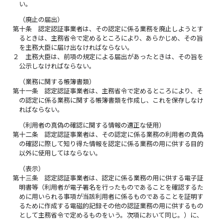
い。
（廃止の届出）
第十条
認定認証事業者は、その認定に係る業務を廃止しようとす
るときは、主務省令で定めるところにより、あらかじめ、その旨
を主務大臣に届け出なければならない。
２
主務大臣は、前項の規定による届出があったときは、その旨を
公示しなければならない。
（業務に関する帳簿書類）
第十一条
認定認証事業者は、主務省令で定めるところにより、そ
の認定に係る業務に関する帳簿書類を作成し、これを保存しなけ
ればならない。
（利用者の真偽の確認に関する情報の適正な使用）
第十二条
認定認証事業者は、その認定に係る業務の利用者の真偽
の確認に際して知り得た情報を認定に係る業務の用に供する目的
以外に使用してはならない。
（表示）
第十三条
認定認証事業者は、認定に係る業務の用に供する電子証
明書等（利用者が電子署名を行ったものであることを確認するた
めに用いられる事項が当該利用者に係るものであることを証明す
るために作成する電磁的記録その他の認証業務の用に供するもの
として主務省令で定めるものをいう。次項において同じ。）に、