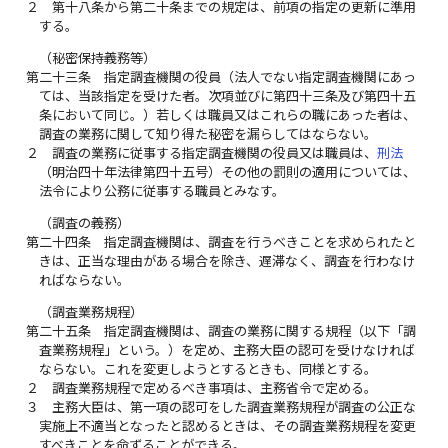
２
第十八条から第二十条までの規定は、前項の指定の更新に準用
する。
（秘密保持義務等）
第二十三条
指定調査機関の役員（法人でない指定調査機関にあっ
ては、当該指定を受けた者。次項並びに第四十三条及び第四十五
条において同じ。）若しくは職員又はこれらの職にあった者は、
調査の業務に関して知り得た秘密を漏らしてはならない。
２
調査の業務に従事する指定調査機関の役員又は職員は、
刑法
（明治四十年法律第四十五号）その他の罰則の適用については、
法令により公務に従事する職員とみなす。
（調査の義務）
第二十四条
指定調査機関は、調査を行うべきことを求められたと
きは、正当な理由がある場合を除き、遅滞なく、調査を行わなけ
ればならない。
（調査業務規程）
第二十五条
指定調査機関は、調査の業務に関する規程（以下「調
査業務規程」という。）を定め、主務大臣の認可を受けなければ
ならない。これを変更しようとするときも、同様とする。
２
調査業務規程で定めるべき事項は、主務省令で定める。
３
主務大臣は、第一項の認可をした調査業務規程が調査の公正な
実施上不適当となったと認めるときは、その調査業務規程を変更
すべきことを命ずることができる。