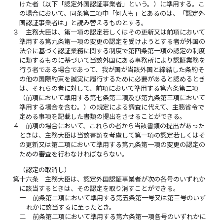
けた者（以下「認定外国認証事業者」という。）に準用する。こ
の場合において、同条第二項中「何人も」とあるのは、「認定外
国認証事業者は」と読み替えるものとする。
３
主務大臣は、第一項の認定若しくはその更新又は前項において
準用する第九条第一項の変更の認定を受けようとする者が外国の
法令に基づく認証業務に関する制度で第四条第一項の認定の制度
に類するものに基づいて当該外国にある事務所により認証業務を
行う者である場合であって、我が国が当該外国と締結した条約そ
の他の国際約束を誠実に履行するために必要があると認めるとき
は、それらの者に対して、前項において準用する第六条第二項
（前項において準用する第七条第二項及び第九条第三項において
準用する場合を含む。）の規定による調査に代えて、主務省令で
定める事項を記載した書類の提出をさせることができる。
４
前項の場合において、これらの者から当該書類の提出があった
ときは、主務大臣は当該書類を考慮して第一項の認定若しくはそ
の更新又は第二項において準用する第九条第一項の変更の認定の
ための審査を行わなければならない。
（認定の取消し）
第十六条
主務大臣は、認定外国認証事業者が次の各号のいずれか
に該当するときは、その認定を取り消すことができる。
一
前条第二項において準用する第五条第一号又は第三号のいず
れかに該当するに至ったとき。
二
前条第二項において準用する第六条第一項各号のいずれかに