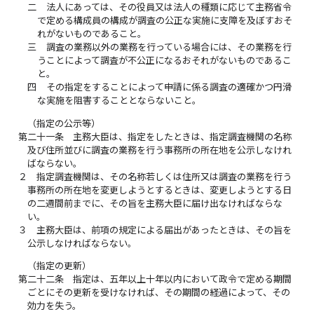
二
法人にあっては、その役員又は法人の種類に応じて主務省令
で定める構成員の構成が調査の公正な実施に支障を及ぼすおそ
れがないものであること。
三
調査の業務以外の業務を行っている場合には、その業務を行
うことによって調査が不公正になるおそれがないものであるこ
と。
四
その指定をすることによって申請に係る調査の適確かつ円滑
な実施を阻害することとならないこと。
（指定の公示等）
第二十一条
主務大臣は、指定をしたときは、指定調査機関の名称
及び住所並びに調査の業務を行う事務所の所在地を公示しなけれ
ばならない。
２
指定調査機関は、その名称若しくは住所又は調査の業務を行う
事務所の所在地を変更しようとするときは、変更しようとする日
の二週間前までに、その旨を主務大臣に届け出なければならな
い。
３
主務大臣は、前項の規定による届出があったときは、その旨を
公示しなければならない。
（指定の更新）
第二十二条
指定は、五年以上十年以内において政令で定める期間
ごとにその更新を受けなければ、その期間の経過によって、その
効力を失う。