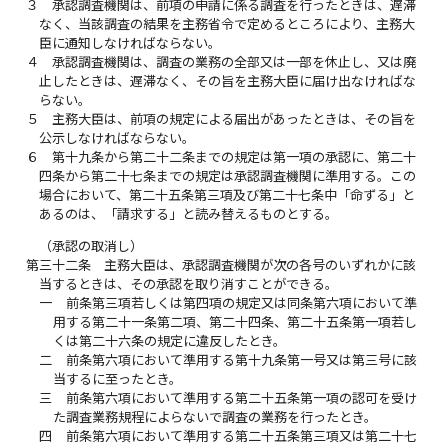
３
承認調査機関は、前項の申請に係る調査を行ったときは、遅滞
なく、当該調査の結果を主務省令で定めるところにより、主務大
臣に通知しなければならない。
４
承認調査機関は、調査の業務の全部又は一部を休止し、又は廃
止したときは、遅滞なく、その旨を主務大臣に届け出なければな
らない。
５
主務大臣は、前項の規定による届出があったときは、その旨を
公示しなければならない。
６
第十九条から第二十二条までの規定は第一項の承認に、第二十
四条から第二十七条までの規定は承認調査機関に準用する。この
場合において、第二十五条第三項及び第二十七条中「命ずる」と
あるのは、「請求する」と読み替えるものとする。
（承認の取消し）
第三十二条
主務大臣は、承認調査機関が次の各号のいずれかに該
当するときは、その承認を取り消すことができる。
一
前条第三項若しくは第四項の規定又は同条第六項において準
用する第二十一条第二項、第二十四条、第二十五条第一項若し
くは第二十六条の規定に違反したとき。
二
前条第六項において準用する第十九条第一号又は第三号に該
当するに至ったとき。
三
前条第六項において準用する第二十五条第一項の認可を受け
た調査業務規程によらないで調査の業務を行ったとき。
四
前条第六項において準用する第二十五条第三項又は第二十七