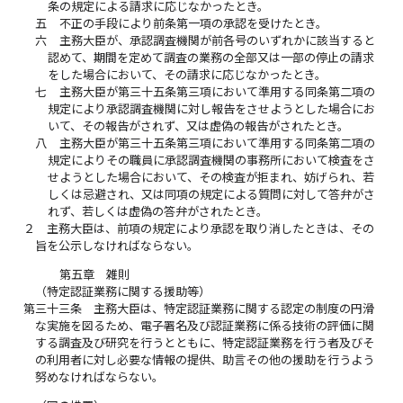
条の規定による請求に応じなかったとき。
五
不正の手段により前条第一項の承認を受けたとき。
六
主務大臣が、承認調査機関が前各号のいずれかに該当すると
認めて、期間を定めて調査の業務の全部又は一部の停止の請求
をした場合において、その請求に応じなかったとき。
七
主務大臣が第三十五条第三項において準用する同条第二項の
規定により承認調査機関に対し報告をさせようとした場合にお
いて、その報告がされず、又は虚偽の報告がされたとき。
八
主務大臣が第三十五条第三項において準用する同条第二項の
規定によりその職員に承認調査機関の事務所において検査をさ
せようとした場合において、その検査が拒まれ、妨げられ、若
しくは忌避され、又は同項の規定による質問に対して答弁がさ
れず、若しくは虚偽の答弁がされたとき。
２
主務大臣は、前項の規定により承認を取り消したときは、その
旨を公示しなければならない。
第五章 雑則
（特定認証業務に関する援助等）
第三十三条
主務大臣は、特定認証業務に関する認定の制度の円滑
な実施を図るため、電子署名及び認証業務に係る技術の評価に関
する調査及び研究を行うとともに、特定認証業務を行う者及びそ
の利用者に対し必要な情報の提供、助言その他の援助を行うよう
努めなければならない。