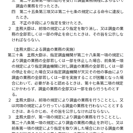
三
第二十五条第一項の認可を受けた調査業務規程によらないで
調査の業務を行ったとき。
四
第二十五条第三項又は第二十七条の規定による命令に違反し
たとき。
五
不正の手段により指定を受けたとき。
２
主務大臣は、前項の規定により指定を取り消し、又は調査の業
務の全部若しくは一部の停止を命じたときは、その旨を公示しな
ければならない。
（主務大臣による調査の業務の実施）
第三十条
主務大臣は、指定調査機関が第二十八条第一項の規定に
より調査の業務の全部若しくは一部を休止した場合、前条第一項
の規定により指定調査機関に対し調査の業務の全部若しくは一部
の停止を命じた場合又は指定調査機関が天災その他の事由により
調査の業務の全部若しくは一部を実施することが困難となった場
合において、必要があると認めるときは、第十七条第二項の規定
にかかわらず、調査の業務の全部又は一部を自ら行うものとす
る。
２
主務大臣は、前項の規定により調査の業務を行うこととし、又
は同項の規定により行っている調査の業務を行わないこととする
ときは、あらかじめ、その旨を公示しなければならない。
３
主務大臣が、第一項の規定により調査の業務を行うこととし、
第二十八条第一項の規定により調査の業務の廃止を許可し、又は
前条第一項の規定により指定を取り消した場合における調査の業