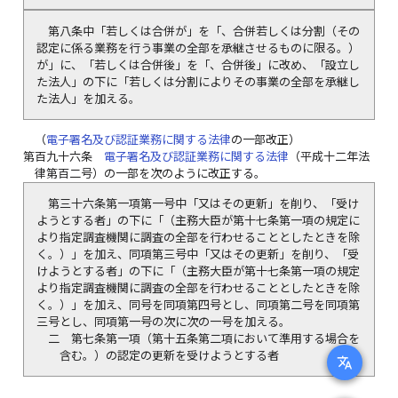
第八条中「若しくは合併が」を「、合併若しくは分割（その
認定に係る業務を行う事業の全部を承継させるものに限る。）
が」に、「若しくは合併後」を「、合併後」に改め、「設立し
た法人」の下に「若しくは分割によりその事業の全部を承継し
た法人」を加える。
（
電子署名及び認証業務に関する法律
の一部改正）
第百九十六条
電子署名及び認証業務に関する法律
（平成十二年法
律第百二号）の一部を次のように改正する。
第三十六条第一項第一号中「又はその更新」を削り、「受け
ようとする者」の下に「（主務大臣が第十七条第一項の規定に
より指定調査機関に調査の全部を行わせることとしたときを除
く。）」を加え、同項第三号中「又はその更新」を削り、「受
けようとする者」の下に「（主務大臣が第十七条第一項の規定
より指定調査機関に調査の全部を行わせることとしたときを除
く。）」を加え、同号を同項第四号とし、同項第二号を同項第
三号とし、同項第一号の次に次の一号を加える。
二
第七条第一項（第十五条第二項において準用する場合を
含む。）の認定の更新を受けようとする者
translate