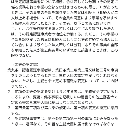
は認定認証事業者について相続、合併若しくは分割（その認定に
係る業務を行う事業の全部を承継させるものに限る。）があった
ときは、その事業の全部を譲り受けた者又は相続人（相続人が二
人以上ある場合において、その全員の同意により事業を承継すべ
き相続人を選定したときは、その者。以下この条において同
じ。）、合併後存続する法人若しくは合併により設立した法人
は、その認定認証事業者の地位を承継する。ただし、その事業の
全部を譲り受けた者又は相続人若しくは合併後存続する法人若し
くは合併により設立した法人若しくは分割によりその事業の全部
を承継した法人が第五条各号のいずれかに該当するときは、この
限りでない。
（変更の認定等）
第九条
認定認証事業者は、第四条第二項第二号又は第三号の事項
を変更しようとするときは、主務大臣の認定を受けなければなら
ない。ただし、主務省令で定める軽微な変更については、この限
りでない。
２
前項の変更の認定を受けようとする者は、主務省令で定めると
ころにより、変更に係る事項を記載した申請書その他主務省令で
定める書類を主務大臣に提出しなければならない。
３
第四条第三項及び第六条の規定は、第一項の変更の認定に準用
する。
４
認定認証事業者は、第四条第二項第一号の事項に変更があった
ときは、遅滞なく、その旨を主務大臣に届け出なければならな