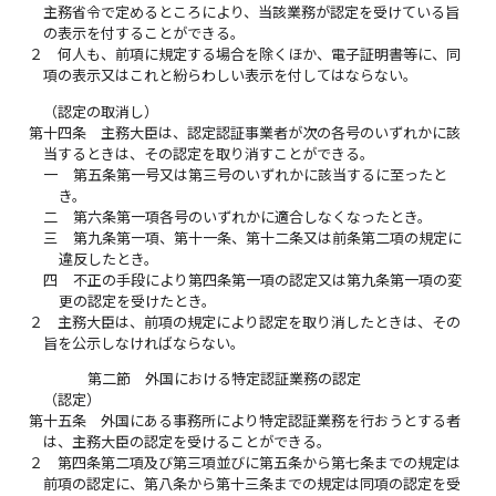
主務省令で定めるところにより、当該業務が認定を受けている旨
の表示を付することができる。
２
何人も、前項に規定する場合を除くほか、電子証明書等に、同
項の表示又はこれと紛らわしい表示を付してはならない。
（認定の取消し）
第十四条
主務大臣は、認定認証事業者が次の各号のいずれかに該
当するときは、その認定を取り消すことができる。
一
第五条第一号又は第三号のいずれかに該当するに至ったと
き。
二
第六条第一項各号のいずれかに適合しなくなったとき。
三
第九条第一項、第十一条、第十二条又は前条第二項の規定に
違反したとき。
四
不正の手段により第四条第一項の認定又は第九条第一項の変
更の認定を受けたとき。
２
主務大臣は、前項の規定により認定を取り消したときは、その
旨を公示しなければならない。
第二節 外国における特定認証業務の認定
（認定）
第十五条
外国にある事務所により特定認証業務を行おうとする者
は、主務大臣の認定を受けることができる。
２
第四条第二項及び第三項並びに第五条から第七条までの規定は
前項の認定に、第八条から第十三条までの規定は同項の認定を受