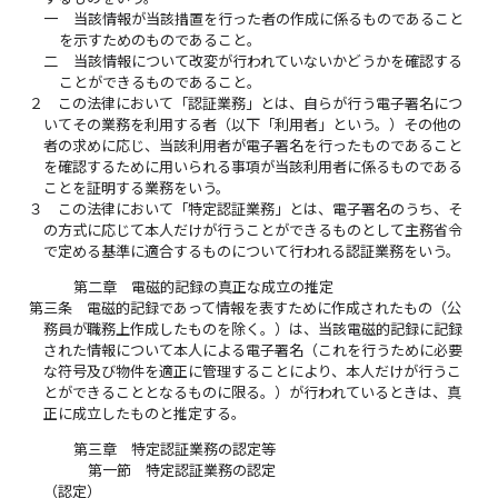
一
当該情報が当該措置を行った者の作成に係るものであること
を示すためのものであること。
二
当該情報について改変が行われていないかどうかを確認する
ことができるものであること。
２
この法律において「認証業務」とは、自らが行う電子署名につ
いてその業務を利用する者（以下「利用者」という。）その他の
者の求めに応じ、当該利用者が電子署名を行ったものであること
を確認するために用いられる事項が当該利用者に係るものである
ことを証明する業務をいう。
３
この法律において「特定認証業務」とは、電子署名のうち、そ
の方式に応じて本人だけが行うことができるものとして主務省令
で定める基準に適合するものについて行われる認証業務をいう。
第二章 電磁的記録の真正な成立の推定
第三条
電磁的記録であって情報を表すために作成されたもの（公
務員が職務上作成したものを除く。）は、当該電磁的記録に記録
された情報について本人による電子署名（これを行うために必要
な符号及び物件を適正に管理することにより、本人だけが行うこ
とができることとなるものに限る。）が行われているときは、真
正に成立したものと推定する。
第三章 特定認証業務の認定等
第一節 特定認証業務の認定
（認定）