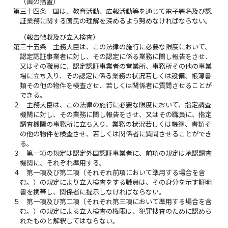
（国の措置）
第三十四条
国は、教育活動、広報活動等を通じて電子署名及び認
証業務に関する国民の理解を深めるよう努めなければならない。
（報告徴収及び立入検査）
第三十五条
主務大臣は、この法律の施行に必要な限度において、
認定認証事業者に対し、その認定に係る業務に関し報告をさせ、
又はその職員に、認定認証事業者の営業所、事務所その他の事業
場に立ち入り、その認定に係る業務の状況若しくは設備、帳簿書
類その他の物件を検査させ、若しくは関係者に質問させることが
できる。
２
主務大臣は、この法律の施行に必要な限度において、指定調査
機関に対し、その業務に関し報告をさせ、又はその職員に、指定
調査機関の事務所に立ち入り、業務の状況若しくは帳簿、書類そ
の他の物件を検査させ、若しくは関係者に質問させることができ
る。
３
第一項の規定は認定外国認証事業者に、前項の規定は承認調査
機関に、それぞれ準用する。
４
第一項及び第二項（それぞれ前項において準用する場合を含
む。）の規定により立入検査をする職員は、その身分を示す証明
書を携帯し、関係者に提示しなければならない。
５
第一項及び第二項（それぞれ第三項において準用する場合を含
む。）の規定による立入検査の権限は、犯罪捜査のために認めら
れたものと解釈してはならない。