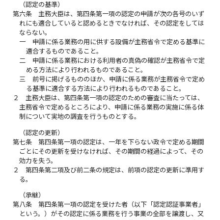
（認定の基準）
第六条
主務大臣は、第四条第一項の認定の申請が次の各号のいず
れにも適合していると認めるときでなければ、その認定をしては
ならない。
一
申請に係る業務の用に供する設備が主務省令で定める基準に
適合するものであること。
二
申請に係る業務における利用者の真偽の確認が主務省令で定
める方法により行われるものであること。
三
前号に掲げるもののほか、申請に係る業務が主務省令で定め
る基準に適合する方法により行われるものであること。
２
主務大臣は、第四条第一項の認定のための審査に当たっては、
主務省令で定めるところにより、申請に係る業務の実施に係る体
制について実地の調査を行うものとする。
（認定の更新）
第七条
第四条第一項の認定は、一年を下らない政令で定める期間
ごとにその更新を受けなければ、その期間の経過によって、その
効力を失う。
２
第四条第二項及び前二条の規定は、前項の認定の更新に準用す
る。
（承継）
第八条
第四条第一項の認定を受けた者（以下「認定認証事業者」
という。）がその認定に係る業務を行う事業の全部を譲渡し、又