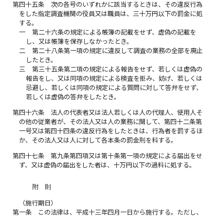
第四十五条
次の各号のいずれかに該当するときは、その違反行為
をした指定調査機関の役員又は職員は、三十万円以下の罰金に処
する。
一
第二十六条の規定による帳簿の記載をせず、虚偽の記載を
し、又は帳簿を保存しなかったとき。
二
第二十八条第一項の規定に違反して調査の業務の全部を廃止
したとき。
三
第三十五条第二項の規定による報告をせず、若しくは虚偽の
報告をし、又は同項の規定による検査を拒み、妨げ、若しくは
忌避し、若しくは同項の規定による質問に対して答弁をせず、
若しくは虚偽の答弁をしたとき。
第四十六条
法人の代表者又は法人若しくは人の代理人、使用人そ
の他の従業者が、その法人又は人の業務に関して、第四十二条第
一号又は第四十四条の違反行為をしたときは、行為者を罰するほ
か、その法人又は人に対して各本条の罰金刑を科する。
第四十七条
第九条第四項又は第十条第一項の規定による届出をせ
ず、又は虚偽の届出をした者は、十万円以下の過料に処する。
附 則
（施行期日）
第一条
この法律は、平成十三年四月一日から施行する。ただし、