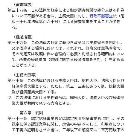
（審査請求）
第三十八条
この法律の規定による指定調査機関の処分又は不作為
について不服がある者は、主務大臣に対し、
行政不服審査法
（昭
和三十七年法律第百六十号）による審査請求をすることができ
る。
（経過措置）
第三十九条
この法律の規定に基づき政令又は主務省令を制定し、
又は改廃する場合においては、それぞれ、政令又は主務省令で、
その制定又は改廃に伴い合理的に必要と判断される範囲内におい
て、所要の経過措置（罰則に関する経過措置を含む。）を定める
ことができる。
（主務大臣等）
第四十条
この法律における主務大臣は、総務大臣、法務大臣及び
経済産業大臣とする。ただし、第三十三条にあっては、総務大臣
及び経済産業大臣とする。
２
この法律における主務省令は、総務大臣、法務大臣及び経済産
業大臣が共同で発する命令とする。
第六章 罰則
第四十一条
認定認証事業者又は認定外国認証事業者に対し、その
認定に係る認証業務に関し、虚偽の申込みをして、利用者につい
て不実の証明をさせた者は、三年以下の懲役又は二百万円以下の