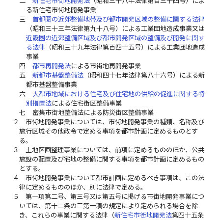
二
新住宅市街地開発法
（昭和三十八年法律第百三十四号）によ
る新住宅市街地開発事業
三
首都圏の近郊整備地帯及び都市開発区域の整備に関する法律
（昭和三十三年法律第九十八号）による工業団地造成事業又は
近畿圏の近郊整備区域及び都市開発区域の整備及び開発に関す
る法律
（昭和三十九年法律第百四十五号）による工業団地造成
事業
四
都市再開発法
による市街地再開発事業
五
新都市基盤整備法
（昭和四十七年法律第八十六号）による新
都市基盤整備事業
六
大都市地域における住宅及び住宅地の供給の促進に関する特
別措置法
による住宅街区整備事業
七
密集市街地整備法による防災街区整備事業
２
市街地開発事業については、市街地開発事業の種類、名称及び
施行区域その他政令で定める事項を都市計画に定めるものとす
る。
３
土地区画整理事業については、前項に定めるもののほか、公共
施設の配置及び宅地の整備に関する事項を都市計画に定めるもの
とする。
４
市街地開発事業について都市計画に定めるべき事項は、この法
律に定めるもののほか、別に法律で定める。
５
第一項第二号、第三号又は第五号に掲げる市街地開発事業につ
いては、第十二条の三第一項の規定により定められる場合を除
き、これらの事業に関する法律（
新住宅市街地開発法
第四十五条