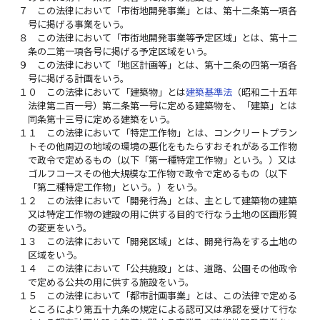
７
この法律において「市街地開発事業」とは、第十二条第一項各
号に掲げる事業をいう。
８
この法律において「市街地開発事業等予定区域」とは、第十二
条の二第一項各号に掲げる予定区域をいう。
９
この法律において「地区計画等」とは、第十二条の四第一項各
号に掲げる計画をいう。
１０
この法律において「建築物」とは
建築基準法
（昭和二十五年
法律第二百一号）第二条第一号に定める建築物を、「建築」とは
同条第十三号に定める建築をいう。
１１
この法律において「特定工作物」とは、コンクリートプラン
トその他周辺の地域の環境の悪化をもたらすおそれがある工作物
で政令で定めるもの（以下「第一種特定工作物」という。）又は
ゴルフコースその他大規模な工作物で政令で定めるもの（以下
「第二種特定工作物」という。）をいう。
１２
この法律において「開発行為」とは、主として建築物の建築
又は特定工作物の建設の用に供する目的で行なう土地の区画形質
の変更をいう。
１３
この法律において「開発区域」とは、開発行為をする土地の
区域をいう。
１４
この法律において「公共施設」とは、道路、公園その他政令
で定める公共の用に供する施設をいう。
１５
この法律において「都市計画事業」とは、この法律で定める
ところにより第五十九条の規定による認可又は承認を受けて行な