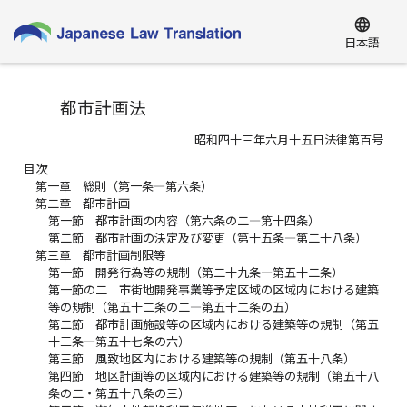
language
日本語
都市計画法
昭和四十三年六月十五日法律第百号
目次
第一章 総則（第一条―第六条）
第二章 都市計画
第一節 都市計画の内容（第六条の二―第十四条）
第二節 都市計画の決定及び変更（第十五条―第二十八条）
第三章 都市計画制限等
第一節 開発行為等の規制（第二十九条―第五十二条）
第一節の二 市街地開発事業等予定区域の区域内における建築
等の規制（第五十二条の二―第五十二条の五）
第二節 都市計画施設等の区域内における建築等の規制（第五
十三条―第五十七条の六）
第三節 風致地区内における建築等の規制（第五十八条）
第四節 地区計画等の区域内における建築等の規制（第五十八
条の二・第五十八条の三）