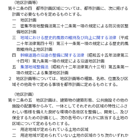
（地区計画等）
第十二条の四
都市計画区域については、都市計画に、次に掲げる
計画で必要なものを定めるものとする。
一
地区計画
二
密集市街地整備法第三十二条第一項の規定による防災街区整
備地区計画
三
地域における歴史的風致の維持及び向上に関する法律
（平成
二十年法律第四十号）第三十一条第一項の規定による歴史的風
致維持向上地区計画
四
幹線道路の沿道の整備に関する法律
（昭和五十五年法律第三
十四号）第九条第一項の規定による沿道地区計画
五
集落地域整備法
（昭和六十二年法律第六十三号）第五条第一
項の規定による集落地区計画
２
地区計画等については、地区計画等の種類、名称、位置及び区
域その他政令で定める事項を都市計画に定めるものとする。
（地区計画）
第十二条の五
地区計画は、建築物の建築形態、公共施設その他の
施設の配置等からみて、一体としてそれぞれの区域の特性にふさ
わしい態様を備えた良好な環境の各街区を整備し、開発し、及び
保全するための計画とし、次の各号のいずれかに該当する土地の
区域について定めるものとする。
一
用途地域が定められている土地の区域
二
用途地域が定められていない土地の区域のうち次のいずれか