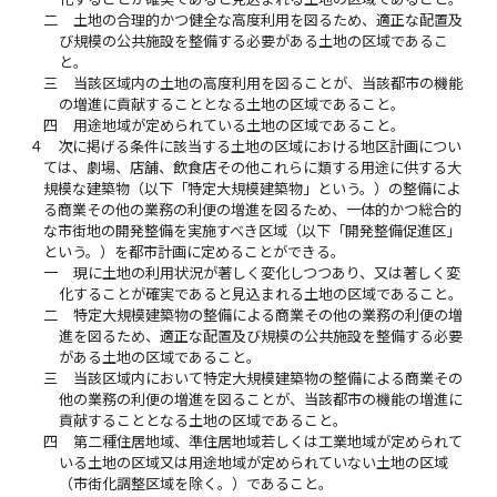
二
土地の合理的かつ健全な高度利用を図るため、適正な配置及
び規模の公共施設を整備する必要がある土地の区域であるこ
と。
三
当該区域内の土地の高度利用を図ることが、当該都市の機能
の増進に貢献することとなる土地の区域であること。
四
用途地域が定められている土地の区域であること。
４
次に掲げる条件に該当する土地の区域における地区計画につい
ては、劇場、店舗、飲食店その他これらに類する用途に供する大
規模な建築物（以下「特定大規模建築物」という。）の整備によ
る商業その他の業務の利便の増進を図るため、一体的かつ総合的
な市街地の開発整備を実施すべき区域（以下「開発整備促進区」
という。）を都市計画に定めることができる。
一
現に土地の利用状況が著しく変化しつつあり、又は著しく変
化することが確実であると見込まれる土地の区域であること。
二
特定大規模建築物の整備による商業その他の業務の利便の増
進を図るため、適正な配置及び規模の公共施設を整備する必要
がある土地の区域であること。
三
当該区域内において特定大規模建築物の整備による商業その
他の業務の利便の増進を図ることが、当該都市の機能の増進に
貢献することとなる土地の区域であること。
四
第二種住居地域、準住居地域若しくは工業地域が定められて
いる土地の区域又は用途地域が定められていない土地の区域
（市街化調整区域を除く。）であること。