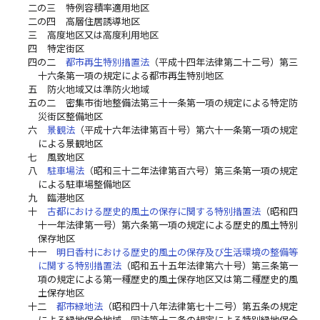
二の三
特例容積率適用地区
二の四
高層住居誘導地区
三
高度地区又は高度利用地区
四
特定街区
四の二
都市再生特別措置法
（平成十四年法律第二十二号）第三
十六条第一項の規定による都市再生特別地区
五
防火地域又は準防火地域
五の二
密集市街地整備法第三十一条第一項の規定による特定防
災街区整備地区
六
景観法
（平成十六年法律第百十号）第六十一条第一項の規定
による景観地区
七
風致地区
八
駐車場法
（昭和三十二年法律第百六号）第三条第一項の規定
による駐車場整備地区
九
臨港地区
十
古都における歴史的風土の保存に関する特別措置法
（昭和四
十一年法律第一号）第六条第一項の規定による歴史的風土特別
保存地区
十一
明日香村における歴史的風土の保存及び生活環境の整備等
に関する特別措置法
（昭和五十五年法律第六十号）第三条第一
項の規定による第一種歴史的風土保存地区又は第二種歴史的風
土保存地区
十二
都市緑地法
（昭和四十八年法律第七十二号）第五条の規定