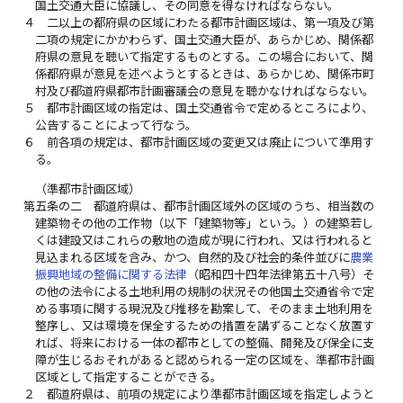
国土交通大臣に協議し、その同意を得なければならない。
４
二以上の都府県の区域にわたる都市計画区域は、第一項及び第
二項の規定にかかわらず、国土交通大臣が、あらかじめ、関係都
府県の意見を聴いて指定するものとする。この場合において、関
係都府県が意見を述べようとするときは、あらかじめ、関係市町
村及び都道府県都市計画審議会の意見を聴かなければならない。
５
都市計画区域の指定は、国土交通省令で定めるところにより、
公告することによって行なう。
６
前各項の規定は、都市計画区域の変更又は廃止について準用す
る。
（準都市計画区域）
第五条の二
都道府県は、都市計画区域外の区域のうち、相当数の
建築物その他の工作物（以下「建築物等」という。）の建築若し
くは建設又はこれらの敷地の造成が現に行われ、又は行われると
見込まれる区域を含み、かつ、自然的及び社会的条件並びに
農業
振興地域の整備に関する法律
（昭和四十四年法律第五十八号）そ
の他の法令による土地利用の規制の状況その他国土交通省令で定
める事項に関する現況及び推移を勘案して、そのまま土地利用を
整序し、又は環境を保全するための措置を講ずることなく放置す
れば、将来における一体の都市としての整備、開発及び保全に支
障が生じるおそれがあると認められる一定の区域を、準都市計画
区域として指定することができる。
２
都道府県は、前項の規定により準都市計画区域を指定しようと