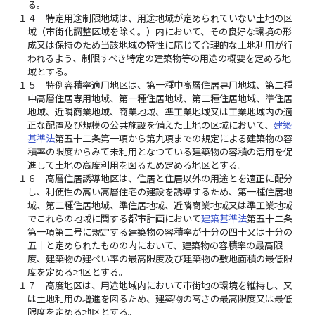
る。
１４
特定用途制限地域は、用途地域が定められていない土地の区
域（市街化調整区域を除く。）内において、その良好な環境の形
成又は保持のため当該地域の特性に応じて合理的な土地利用が行
われるよう、制限すべき特定の建築物等の用途の概要を定める地
域とする。
１５
特例容積率適用地区は、第一種中高層住居専用地域、第二種
中高層住居専用地域、第一種住居地域、第二種住居地域、準住居
地域、近隣商業地域、商業地域、準工業地域又は工業地域内の適
正な配置及び規模の公共施設を備えた土地の区域において、
建築
基準法
第五十二条第一項から第九項までの規定による建築物の容
積率の限度からみて未利用となつている建築物の容積の活用を促
進して土地の高度利用を図るため定める地区とする。
１６
高層住居誘導地区は、住居と住居以外の用途とを適正に配分
し、利便性の高い高層住宅の建設を誘導するため、第一種住居地
域、第二種住居地域、準住居地域、近隣商業地域又は準工業地域
でこれらの地域に関する都市計画において
建築基準法
第五十二条
第一項第二号に規定する建築物の容積率が十分の四十又は十分の
五十と定められたものの内において、建築物の容積率の最高限
度、建築物の建ぺい率の最高限度及び建築物の敷地面積の最低限
度を定める地区とする。
１７
高度地区は、用途地域内において市街地の環境を維持し、又
は土地利用の増進を図るため、建築物の高さの最高限度又は最低
限度を定める地区とする。