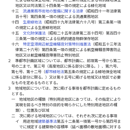
による緑地保全地域、同法第十二条の規定による特別緑地保全
地区又は同法第三十四条第一項の規定による緑化地域
十三
流通業務市街地の整備に関する法律
（昭和四十一年法律第
百十号）第四条第一項の規定による流通業務地区
十四
生産緑地法
（昭和四十九年法律第六十八号）第三条第一項
の規定による生産緑地地区
十五
文化財保護法
（昭和二十五年法律第二百十四号）第百四十
三条第一項の規定による伝統的建造物群保存地区
十六
特定空港周辺航空機騒音対策特別措置法
（昭和五十三年法
律第二十六号）第四条第一項の規定による航空機騒音障害防止
地区又は航空機騒音障害防止特別地区
２
準都市計画区域については、都市計画に、前項第一号から第二
号の二まで、第三号（高度地区に係る部分に限る。）、第六号、
第七号、第十二号（
都市緑地法
第五条の規定による緑地保全地域
に係る部分に限る。）又は第十五号に掲げる地域又は地区で必要
なものを定めるものとする。
３
地域地区については、次に掲げる事項を都市計画に定めるもの
とする。
一
地域地区の種類（特別用途地区にあつては、その指定により
実現を図るべき特別の目的を明らかにした特別用途地区の種
類）、位置及び区域
二
次に掲げる地域地区については、それぞれ次に定める事項
イ
用途地域
建築基準法
第五十二条第一項第一号から第四号ま
でに規定する建築物の容積率（延べ面積の敷地面積に対する