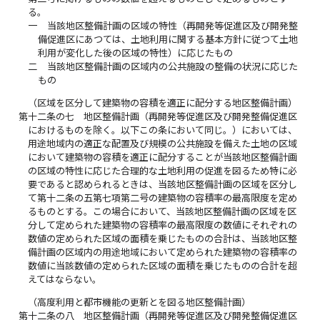
る。
一
当該地区整備計画の区域の特性（再開発等促進区及び開発整
備促進区にあつては、土地利用に関する基本方針に従つて土地
利用が変化した後の区域の特性）に応じたもの
二
当該地区整備計画の区域内の公共施設の整備の状況に応じた
もの
（区域を区分して建築物の容積を適正に配分する地区整備計画）
第十二条の七
地区整備計画（再開発等促進区及び開発整備促進区
におけるものを除く。以下この条において同じ。）においては、
用途地域内の適正な配置及び規模の公共施設を備えた土地の区域
において建築物の容積を適正に配分することが当該地区整備計画
の区域の特性に応じた合理的な土地利用の促進を図るため特に必
要であると認められるときは、当該地区整備計画の区域を区分し
て第十二条の五第七項第二号の建築物の容積率の最高限度を定め
るものとする。この場合において、当該地区整備計画の区域を区
分して定められた建築物の容積率の最高限度の数値にそれぞれの
数値の定められた区域の面積を乗じたものの合計は、当該地区整
備計画の区域内の用途地域において定められた建築物の容積率の
数値に当該数値の定められた区域の面積を乗じたものの合計を超
えてはならない。
（高度利用と都市機能の更新とを図る地区整備計画）
第十二条の八
地区整備計画（再開発等促進区及び開発整備促進区