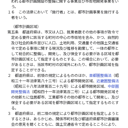
われる都市計画施設の整備に関する事業及び市街地開発事業をい
う。
１６
この法律において「施行者」とは、都市計画事業を施行する
者をいう。
（都市計画区域）
第五条
都道府県は、市又は人口、就業者数その他の事項が政令で
定める要件に該当する町村の中心の市街地を含み、かつ、自然的
及び社会的条件並びに人口、土地利用、交通量その他国土交通省
令で定める事項に関する現況及び推移を勘案して、一体の都市と
して総合的に整備し、開発し、及び保全する必要がある区域を都
市計画区域として指定するものとする。この場合において、必要
があるときは、当該市町村の区域外にわたり、都市計画区域を指
定することができる。
２
都道府県は、前項の規定によるもののほか、
首都圏整備法
（昭
和三十一年法律第八十三号）による都市開発区域、
近畿圏整備法
（昭和三十八年法律第百二十九号）による都市開発区域、
中部圏
開発整備法
（昭和四十一年法律第百二号）による都市開発区域そ
の他新たに住居都市、工業都市その他の都市として開発し、及び
保全する必要がある区域を都市計画区域として指定するものとす
る。
３
都道府県は、前二項の規定により都市計画区域を指定しようと
するときは、あらかじめ、関係市町村及び都道府県都市計画審議
会の意見を聴くとともに、国土交通省令で定めるところにより、