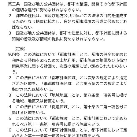
第三条
国及び地方公共団体は、都市の整備、開発その他都市計画
の適切な遂行に努めなければならない。
２
都市の住民は、国及び地方公共団体がこの法律の目的を達成す
るため行なう措置に協力し、良好な都市環境の形成に努めなけれ
ばならない。
３
国及び地方公共団体は、都市の住民に対し、都市計画に関する
知識の普及及び情報の提供に努めなければならない。
（定義）
第四条
この法律において「都市計画」とは、都市の健全な発展と
秩序ある整備を図るための土地利用、都市施設の整備及び市街地
開発事業に関する計画で、次章の規定に従い定められたものをい
う。
２
この法律において「都市計画区域」とは次条の規定により指定
された区域を、「準都市計画区域」とは第五条の二の規定により
指定された区域をいう。
３
この法律において「地域地区」とは、第八条第一項各号に掲げ
る地域、地区又は街区をいう。
４
この法律において「促進区域」とは、第十条の二第一項各号に
掲げる区域をいう。
５
この法律において「都市施設」とは、都市計画において定めら
れるべき第十一条第一項各号に掲げる施設をいう。
６
この法律において「都市計画施設」とは、都市計画において定
められた第十一条第一項各号に掲げる施設をいう。