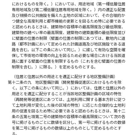
におけるものを除く。）においては、用途地域（第一種低層住居
専用地域及び第二種低層住居専用地域を除く。）内の適正な配置
及び規模の公共施設を備えた土地の区域において、その合理的か
つ健全な高度利用と都市機能の更新とを図るため特に必要である
と認められるときは、建築物の容積率の最高限度及び最低限度、
建築物の建ぺい率の最高限度、建築物の建築面積の最低限度並び
に壁面の位置の制限（壁面の位置の制限にあつては、敷地内に道
路（都市計画において定められた計画道路及び地区施設である道
路を含む。以下この条において同じ。）に接して有効な空間を確
保して市街地の環境の向上を図るため必要な場合における当該道
路に面する壁面の位置を制限するもの（これを含む壁面の位置の
制限を含む。）に限る。）を定めるものとする。
（住居と住居以外の用途とを適正に配分する地区整備計画）
第十二条の九
地区整備計画（開発整備促進区におけるものを除
く。以下この条において同じ。）においては、住居と住居以外の
用途とを適正に配分することが当該地区整備計画の区域の特性
（再開発等促進区にあつては、土地利用に関する基本方針に従つ
て土地利用が変化した後の区域の特性）に応じた合理的な土地利
用の促進を図るため特に必要であると認められるときは、第十二
条の五第七項第二号の建築物の容積率の最高限度について次の各
号に掲げるものごとに数値を区分し、第一号に掲げるものの数値
を第二号に掲げるものの数値以上のものとして定めるものとす
る。