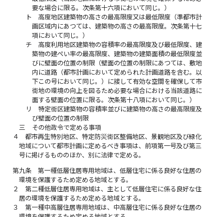
要な場合に限る。次条第十六項において同じ。）
ト
高度地区建築物の高さの最高限度又は最低限度（準都市計
画区域内にあつては、建築物の高さの最高限度。次条第十七
項において同じ。）
チ
高度利用地区建築物の容積率の最高限度及び最低限度、建
築物の建ぺい率の最高限度、建築物の建築面積の最低限度並
びに壁面の位置の制限（壁面の位置の制限にあつては、敷地
内に道路（都市計画において定められた計画道路を含む。以
下この号において同じ。）に接して有効な空間を確保して市
街地の環境の向上を図るため必要な場合における当該道路に
面する壁面の位置に限る。次条第十八項において同じ。）
リ
特定街区建築物の容積率並びに建築物の高さの最高限度及
び壁面の位置の制限
三
その他政令で定める事項
４
都市再生特別地区、特定防災街区整備地区、景観地区及び緑化
地域について都市計画に定めるべき事項は、前項第一号及び第三
号に掲げるもののほか、別に法律で定める。
第九条
第一種低層住居専用地域は、低層住宅に係る良好な住居の
環境を保護するため定める地域とする。
２
第二種低層住居専用地域は、主として低層住宅に係る良好な住
居の環境を保護するため定める地域とする。
３
第一種中高層住居専用地域は、中高層住宅に係る良好な住居の
環境を保護するため定める地域とする。