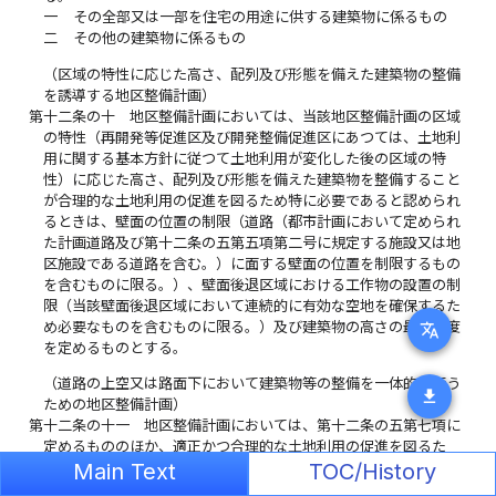
一
その全部又は一部を住宅の用途に供する建築物に係るもの
二
その他の建築物に係るもの
（区域の特性に応じた高さ、配列及び形態を備えた建築物の整備
を誘導する地区整備計画）
第十二条の十
地区整備計画においては、当該地区整備計画の区域
の特性（再開発等促進区及び開発整備促進区にあつては、土地利
用に関する基本方針に従つて土地利用が変化した後の区域の特
性）に応じた高さ、配列及び形態を備えた建築物を整備すること
が合理的な土地利用の促進を図るため特に必要であると認められ
るときは、壁面の位置の制限（道路（都市計画において定められ
た計画道路及び第十二条の五第五項第二号に規定する施設又は地
区施設である道路を含む。）に面する壁面の位置を制限するもの
を含むものに限る。）、壁面後退区域における工作物の設置の制
限（当該壁面後退区域において連続的に有効な空地を確保するた
め必要なものを含むものに限る。）及び建築物の高さの最高限度
translate
を定めるものとする。
（道路の上空又は路面下において建築物等の整備を一体的に行う
download
ための地区整備計画）
第十二条の十一
地区整備計画においては、第十二条の五第七項に
定めるもののほか、適正かつ合理的な土地利用の促進を図るた
め、都市計画施設である道路（自動車のみの交通の用に供するも
Main Text
TOC/History
の及び自動車の沿道への出入りができない高架その他の構造のも