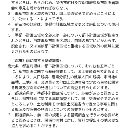
するときは、あらかじめ、関係市町村及び都道府県都市計画審議
会の意見を聴かなければならない。
３
準都市計画区域の指定は、国土交通省令で定めるところによ
り、公告することによって行う。
４
前三項の規定は、準都市計画区域の変更又は廃止について準用
する。
５
準都市計画区域の全部又は一部について都市計画区域が指定さ
れたときは、当該準都市計画区域は、前項の規定にかかわらず、
廃止され、又は当該都市計画区域と重複する区域以外の区域に変
更されたものとみなす。
（都市計画に関する基礎調査）
第六条
都道府県は、都市計画区域について、おおむね五年ごと
に、都市計画に関する基礎調査として、国土交通省令で定めると
ころにより、人口規模、産業分類別の就業人口の規模、市街地の
面積、土地利用、交通量その他国土交通省令で定める事項に関す
る現況及び将来の見通しについての調査を行うものとする。
２
都道府県は、準都市計画区域について、必要があると認めると
きは、都市計画に関する基礎調査として、国土交通省令で定める
ところにより、土地利用その他国土交通省令で定める事項に関す
る現況及び将来の見通しについての調査を行うものとする。
３
都道府県は、前二項の規定による基礎調査を行うため必要があ
ると認めるときは、関係市町村に対し、資料の提出その他必要な
協力を求めることができる。