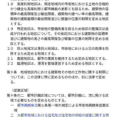
１８
高度利用地区は、用途地域内の市街地における土地の合理的
かつ健全な高度利用と都市機能の更新とを図るため、建築物の容
積率の最高限度及び最低限度、建築物の建ぺい率の最高限度、建
築物の建築面積の最低限度並びに壁面の位置の制限を定める地区
とする。
１９
特定街区は、市街地の整備改善を図るため街区の整備又は造
成が行われる地区について、その街区内における建築物の容積率
並びに建築物の高さの最高限度及び壁面の位置の制限を定める街
区とする。
２０
防火地域又は準防火地域は、市街地における火災の危険を防
除するため定める地域とする。
２１
風致地区は、都市の風致を維持するため定める地区とする。
２２
臨港地区は、港湾を管理運営するため定める地区とする。
第十条
地域地区内における建築物その他の工作物に関する制限に
ついては、この法律に特に定めるもののほか、別に法律で定め
る。
（促進区域）
第十条の二
都市計画区域については、都市計画に、次に掲げる区
域で必要なものを定めるものとする。
一
都市再開発法
第七条第一項の規定による市街地再開発促進区
域
二
大都市地域における住宅及び住宅地の供給の促進に関する特