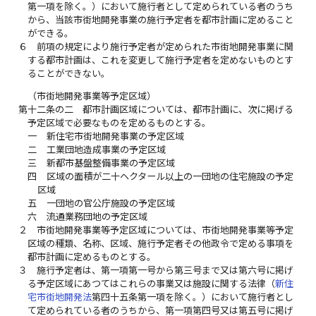
第一項を除く。）において施行者として定められている者のうち
から、当該市街地開発事業の施行予定者を都市計画に定めること
ができる。
６
前項の規定により施行予定者が定められた市街地開発事業に関
する都市計画は、これを変更して施行予定者を定めないものとす
ることができない。
（市街地開発事業等予定区域）
第十二条の二
都市計画区域については、都市計画に、次に掲げる
予定区域で必要なものを定めるものとする。
一
新住宅市街地開発事業の予定区域
二
工業団地造成事業の予定区域
三
新都市基盤整備事業の予定区域
四
区域の面積が二十ヘクタール以上の一団地の住宅施設の予定
区域
五
一団地の官公庁施設の予定区域
六
流通業務団地の予定区域
２
市街地開発事業等予定区域については、市街地開発事業等予定
区域の種類、名称、区域、施行予定者その他政令で定める事項を
都市計画に定めるものとする。
３
施行予定者は、第一項第一号から第三号まで又は第六号に掲げ
る予定区域にあつてはこれらの事業又は施設に関する法律（
新住
宅市街地開発法
第四十五条第一項を除く。）において施行者とし
て定められている者のうちから、第一項第四号又は第五号に掲げ