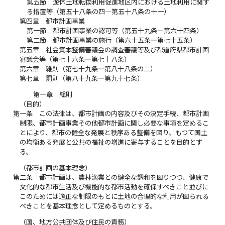
第五節 遊休土地転換利用促進地区内における土地利用に関す
る措置等（第五十八条の四―第五十八条の十一）
第四章 都市計画事業
第一節 都市計画事業の認可等（第五十九条―第六十四条）
第二節 都市計画事業の施行（第六十五条―第七十五条）
第五章 社会資本整備審議会の調査審議等及び都道府県都市計画
審議会等（第七十六条―第七十八条）
第六章 雑則（第七十九条―第八十八条の二）
第七章 罰則（第八十九条―第九十七条）
第一章 総則
（目的）
第一条
この法律は、都市計画の内容及びその決定手続、都市計画
制限、都市計画事業その他都市計画に関し必要な事項を定めるこ
とにより、都市の健全な発展と秩序ある整備を図り、もつて国土
の均衡ある発展と公共の福祉の増進に寄与することを目的とす
る。
（都市計画の基本理念）
第二条
都市計画は、農林漁業との健全な調和を図りつつ、健康で
文化的な都市生活及び機能的な都市活動を確保すべきこと並びに
このためには適正な制限のもとに土地の合理的な利用が図られる
べきことを基本理念として定めるものとする。
（国、地方公共団体及び住民の責務）