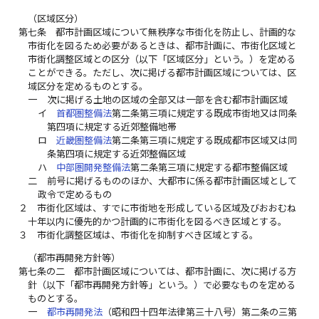
（区域区分）
第七条
都市計画区域について無秩序な市街化を防止し、計画的な
市街化を図るため必要があるときは、都市計画に、市街化区域と
市街化調整区域との区分（以下「区域区分」という。）を定める
ことができる。ただし、次に掲げる都市計画区域については、区
域区分を定めるものとする。
一
次に掲げる土地の区域の全部又は一部を含む都市計画区域
イ
首都圏整備法
第二条第三項に規定する既成市街地又は同条
第四項に規定する近郊整備地帯
ロ
近畿圏整備法
第二条第三項に規定する既成都市区域又は同
条第四項に規定する近郊整備区域
ハ
中部圏開発整備法
第二条第三項に規定する都市整備区域
二
前号に掲げるもののほか、大都市に係る都市計画区域として
政令で定めるもの
２
市街化区域は、すでに市街地を形成している区域及びおおむね
十年以内に優先的かつ計画的に市街化を図るべき区域とする。
３
市街化調整区域は、市街化を抑制すべき区域とする。
（都市再開発方針等）
第七条の二
都市計画区域については、都市計画に、次に掲げる方
針（以下「都市再開発方針等」という。）で必要なものを定める
ものとする。
一
都市再開発法
（昭和四十四年法律第三十八号）第二条の三第