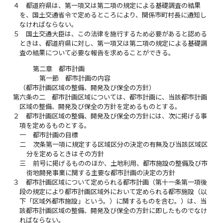
４
都道府県は、第一項又は第二項の規定による基礎調査の結果
を、国土交通省令で定めるところにより、関係市町村長に通知し
なければならない。
５
国土交通大臣は、この法律を施行するため必要があると認める
ときは、都道府県に対し、第一項又は第二項の規定による基礎調
査の結果について必要な報告を求めることができる。
第二章 都市計画
第一節 都市計画の内容
（都市計画区域の整備、開発及び保全の方針）
第六条の二
都市計画区域については、都市計画に、当該都市計画
区域の整備、開発及び保全の方針を定めるものとする。
２
都市計画区域の整備、開発及び保全の方針には、次に掲げる事
項を定めるものとする。
一
都市計画の目標
二
次条第一項に規定する区域区分の決定の有無及び当該区域区
分を定めるときはその方針
三
前号に掲げるもののほか、土地利用、都市施設の整備及び市
街地開発事業に関する主要な都市計画の決定の方針
３
都市計画区域について定められる都市計画（第十一条第一項後
段の規定により都市計画区域外において定められる都市施設（以
下「区域外都市施設」という。）に関するものを含む。）は、当
該都市計画区域の整備、開発及び保全の方針に即したものでなけ
ればならない。