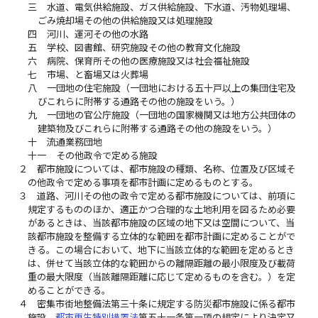
三
水道、電気供給施設、ガス供給施設、下水道、汚物処理場、
ごみ焼却場その他の供給施設又は処理施設
四
河川、運河その他の水路
五
学校、図書館、研究施設その他の教育文化施設
六
病院、保育所その他の医療施設又は社会福祉施設
七
市場、と畜場又は火葬場
八
一団地の住宅施設（一団地における五十戸以上の集団住宅及
びこれらに附帯する通路その他の施設をいう。）
九
一団地の官公庁施設（一団地の国家機関又は地方公共団体の
建築物及びこれらに附帯する通路その他の施設をいう。）
十
流通業務団地
十一
その他政令で定める施設
２
都市施設については、都市施設の種類、名称、位置及び区域そ
の他政令で定める事項を都市計画に定めるものとする。
３
道路、河川その他の政令で定める都市施設については、前項に
規定するもののほか、適正かつ合理的な土地利用を図るため必要
があるときは、当該都市施設の区域の地下又は空間について、当
該都市施設を整備する立体的な範囲を都市計画に定めることがで
きる。この場合において、地下に当該立体的な範囲を定めるとき
は、併せて当該立体的な範囲からの離隔距離の最小限度及び載荷
重の最大限度（当該離隔距離に応じて定めるものを含む。）を定
めることができる。
４
密集市街地整備法第三十条に規定する防災都市施設に係る都市
施設、
都市再生特別措置法
第五十一条第一項の規定により決定又