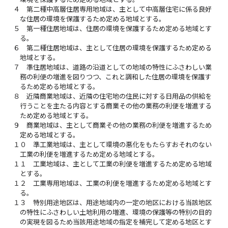
４
第二種中高層住居専用地域は、主として中高層住宅に係る良好
な住居の環境を保護するため定める地域とする。
５
第一種住居地域は、住居の環境を保護するため定める地域とす
る。
６
第二種住居地域は、主として住居の環境を保護するため定める
地域とする。
７
準住居地域は、道路の沿道としての地域の特性にふさわしい業
務の利便の増進を図りつつ、これと調和した住居の環境を保護す
るため定める地域とする。
８
近隣商業地域は、近隣の住宅地の住民に対する日用品の供給を
行うことを主たる内容とする商業その他の業務の利便を増進する
ため定める地域とする。
９
商業地域は、主として商業その他の業務の利便を増進するため
定める地域とする。
１０
準工業地域は、主として環境の悪化をもたらすおそれのない
工業の利便を増進するため定める地域とする。
１１
工業地域は、主として工業の利便を増進するため定める地域
とする。
１２
工業専用地域は、工業の利便を増進するため定める地域とす
る。
１３
特別用途地区は、用途地域内の一定の地区における当該地区
の特性にふさわしい土地利用の増進、環境の保護等の特別の目的
の実現を図るため当該用途地域の指定を補完して定める地区とす