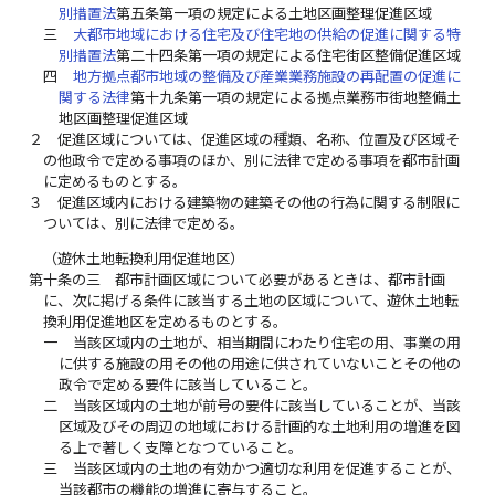
別措置法
第五条第一項の規定による土地区画整理促進区域
三
大都市地域における住宅及び住宅地の供給の促進に関する特
別措置法
第二十四条第一項の規定による住宅街区整備促進区域
四
地方拠点都市地域の整備及び産業業務施設の再配置の促進に
関する法律
第十九条第一項の規定による拠点業務市街地整備土
地区画整理促進区域
２
促進区域については、促進区域の種類、名称、位置及び区域そ
の他政令で定める事項のほか、別に法律で定める事項を都市計画
に定めるものとする。
３
促進区域内における建築物の建築その他の行為に関する制限に
ついては、別に法律で定める。
（遊休土地転換利用促進地区）
第十条の三
都市計画区域について必要があるときは、都市計画
に、次に掲げる条件に該当する土地の区域について、遊休土地転
換利用促進地区を定めるものとする。
一
当該区域内の土地が、相当期間にわたり住宅の用、事業の用
に供する施設の用その他の用途に供されていないことその他の
政令で定める要件に該当していること。
二
当該区域内の土地が前号の要件に該当していることが、当該
区域及びその周辺の地域における計画的な土地利用の増進を図
る上で著しく支障となつていること。
三
当該区域内の土地の有効かつ適切な利用を促進することが、
当該都市の機能の増進に寄与すること。