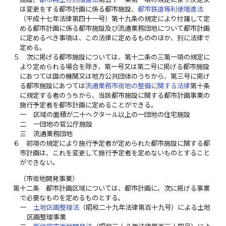
は変更をする都市計画に係る都市施設、
都市鉄道等利便増進法
（平成十七年法律第四十一号）第十九条の規定により付議して定
める都市計画に係る都市施設及び流通業務団地について都市計画
に定めるべき事項は、この法律に定めるもののほか、別に法律で
定める。
５
次に掲げる都市施設については、第十二条の三第一項の規定に
より定められる場合を除き、第一号又は第二号に掲げる都市施設
にあつては国の機関又は地方公共団体のうちから、第三号に掲げ
る都市施設にあつては
流通業務市街地の整備に関する法律
第十条
に規定する者のうちから、当該都市施設に関する都市計画事業の
施行予定者を都市計画に定めることができる。
一
区域の面積が二十ヘクタール以上の一団地の住宅施設
二
一団地の官公庁施設
三
流通業務団地
６
前項の規定により施行予定者が定められた都市施設に関する都
市計画は、これを変更して施行予定者を定めないものとすること
ができない。
（市街地開発事業）
第十二条
都市計画区域については、都市計画に、次に掲げる事業
で必要なものを定めるものとする。
一
土地区画整理法
（昭和二十九年法律第百十九号）による土地
区画整理事業