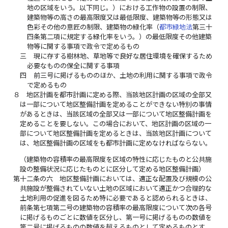
地の区域をいう。以下同じ。）における工作物の設置の制限、
建築物等の高さの最高限度又は最低限度、建築物等の形態又は
色彩その他の意匠の制限、建築物の緑化率（
都市緑地法
第三十
四条第二項に規定する緑化率をいう。）の最低限度その他建築
物等に関する事項で政令で定めるもの
三
現に存する樹林地、草地等で良好な居住環境を確保するため
必要なものの保全に関する事項
四
前三号に掲げるもののほか、土地の利用に関する事項で政令
で定めるもの
８
地区計画を都市計画に定める際、当該地区計画の区域の全部又
は一部について地区整備計画を定めることができない特別の事情
があるときは、当該区域の全部又は一部について地区整備計画を
定めることを要しない。この場合において、地区計画の区域の一
部について地区整備計画を定めるときは、当該地区計画について
は、地区整備計画の区域をも都市計画に定めなければならない。
（建築物の容積率の最高限度を区域の特性に応じたものと公共施
設の整備状況に応じたものとに区分して定める地区整備計画）
第十二条の六
地区整備計画においては、適正な配置及び規模の公
共施設が整備されていない土地の区域において適正かつ合理的な
土地利用の促進を図るため特に必要であると認められるときは、
前条第七項第二号の建築物の容積率の最高限度について次の各号
に掲げるものごとに数値を区分し、第一号に掲げるものの数値を
第二号に掲げるものの数値を超えるものとして定めるものとす