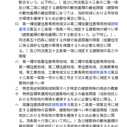
割合をいう。以下同じ。）並びに同法第五十三条の二第一項
及び第二項に規定する建築物の敷地面積の最低限度（建築物
の敷地面積の最低限度にあつては、当該地域における市街地
の環境を確保するため必要な場合に限る。）
ロ
第一種低層住居専用地域又は第二種低層住居専用地域
建築
基準法
第五十三条第一項第一号に規定する建築物の建ぺい率
（建築面積の敷地面積に対する割合をいう。以下同じ。）、
同法第五十四条に規定する外壁の後退距離の限度（低層住宅
に係る良好な住居の環境を保護するため必要な場合に限
る。）及び同法第五十五条第一項に規定する建築物の高さの
限度
ハ
第一種中高層住居専用地域、第二種中高層住居専用地域、
第一種住居地域、第二種住居地域、準住居地域、近隣商業地
域、準工業地域、工業地域又は工業専用地域
建築基準法
第五
十三条第一項第一号から第三号まで又は第五号に規定する建
築物の建ぺい率
ニ
特定用途制限地域制限すべき特定の建築物等の用途の概要
ホ
特例容積率適用地区建築物の高さの最高限度（当該地区に
おける市街地の環境を確保するために必要な場合に限る。）
ヘ
高層住居誘導地区
建築基準法
第五十二条第一項第五号に規
定する建築物の容積率、建築物の建ぺい率の最高限度（当該
地区における市街地の環境を確保するため必要な場合に限
る。次条第十六項において同じ。）及び建築物の敷地面積の
最低限度（当該地区における市街地の環境を確保するため必