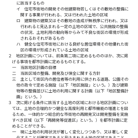
に該当するもの
イ
住宅市街地の開発その他建築物若しくはその敷地の整備に
関する事業が行われる、又は行われた土地の区域
ロ
建築物の建築又はその敷地の造成が無秩序に行われ、又は
行われると見込まれる一定の土地の区域で、公共施設の整備
の状況、土地利用の動向等からみて不良な街区の環境が形成
されるおそれがあるもの
ハ
健全な住宅市街地における良好な居住環境その他優れた街
区の環境が形成されている土地の区域
２
地区計画については、前条第二項に定めるもののほか、次に掲
げる事項を都市計画に定めるものとする。
一
当該地区計画の目標
二
当該区域の整備、開発及び保全に関する方針
三
主として街区内の居住者等の利用に供される道路、公園その
他の政令で定める施設（以下「地区施設」という。）及び建築
物等の整備並びに土地の利用に関する計画（以下「地区整備計
画」という。）
３
次に掲げる条件に該当する土地の区域における地区計画につい
ては、土地の合理的かつ健全な高度利用と都市機能の増進とを図
るため、一体的かつ総合的な市街地の再開発又は開発整備を実施
すべき区域（以下「再開発等促進区」という。）を都市計画に定
めることができる。
一
現に土地の利用状況が著しく変化しつつあり、又は著しく変
化することが確実であると見込まれる土地の区域であること。