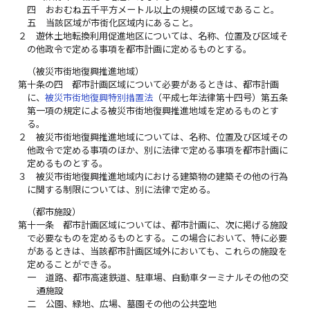
四
おおむね五千平方メートル以上の規模の区域であること。
五
当該区域が市街化区域内にあること。
２
遊休土地転換利用促進地区については、名称、位置及び区域そ
の他政令で定める事項を都市計画に定めるものとする。
（被災市街地復興推進地域）
第十条の四
都市計画区域について必要があるときは、都市計画
に、
被災市街地復興特別措置法
（平成七年法律第十四号）第五条
第一項の規定による被災市街地復興推進地域を定めるものとす
る。
２
被災市街地復興推進地域については、名称、位置及び区域その
他政令で定める事項のほか、別に法律で定める事項を都市計画に
定めるものとする。
３
被災市街地復興推進地域内における建築物の建築その他の行為
に関する制限については、別に法律で定める。
（都市施設）
第十一条
都市計画区域については、都市計画に、次に掲げる施設
で必要なものを定めるものとする。この場合において、特に必要
があるときは、当該都市計画区域外においても、これらの施設を
定めることができる。
一
道路、都市高速鉄道、駐車場、自動車ターミナルその他の交
通施設
二
公園、緑地、広場、墓園その他の公共空地