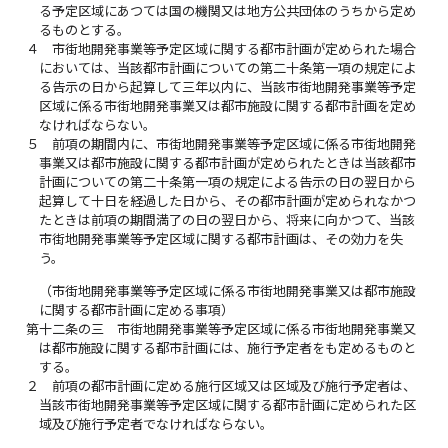
る予定区域にあつては国の機関又は地方公共団体のうちから定め
るものとする。
４
市街地開発事業等予定区域に関する都市計画が定められた場合
においては、当該都市計画についての第二十条第一項の規定によ
る告示の日から起算して三年以内に、当該市街地開発事業等予定
区域に係る市街地開発事業又は都市施設に関する都市計画を定め
なければならない。
５
前項の期間内に、市街地開発事業等予定区域に係る市街地開発
事業又は都市施設に関する都市計画が定められたときは当該都市
計画についての第二十条第一項の規定による告示の日の翌日から
起算して十日を経過した日から、その都市計画が定められなかつ
たときは前項の期間満了の日の翌日から、将来に向かつて、当該
市街地開発事業等予定区域に関する都市計画は、その効力を失
う。
（市街地開発事業等予定区域に係る市街地開発事業又は都市施設
に関する都市計画に定める事項）
第十二条の三
市街地開発事業等予定区域に係る市街地開発事業又
は都市施設に関する都市計画には、施行予定者をも定めるものと
する。
２
前項の都市計画に定める施行区域又は区域及び施行予定者は、
当該市街地開発事業等予定区域に関する都市計画に定められた区
域及び施行予定者でなければならない。