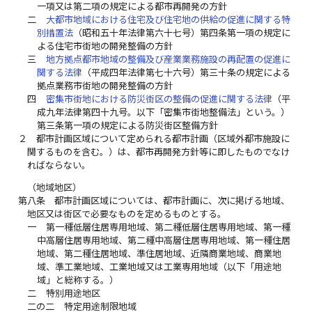
一項又は第二項の規定による都市再開発の方針
二
大都市地域における住宅及び住宅地の供給の促進に関する特
別措置法
（昭和五十年法律第六十七号）第四条第一項の規定に
よる住宅市街地の開発整備の方針
三
地方拠点都市地域の整備及び産業業務施設の再配置の促進に
関する法律
（平成四年法律第七十六号）第三十条の規定による
拠点業務市街地の開発整備の方針
四
密集市街地における防災街区の整備の促進に関する法律
（平
成九年法律第四十九号。以下「密集市街地整備法」という。）
第三条第一項の規定による防災街区整備方針
２
都市計画区域について定められる都市計画（区域外都市施設に
関するものを含む。）は、都市再開発方針等に即したものでなけ
ればならない。
（地域地区）
第八条
都市計画区域については、都市計画に、次に掲げる地域、
地区又は街区で必要なものを定めるものとする。
一
第一種低層住居専用地域、第二種低層住居専用地域、第一種
中高層住居専用地域、第二種中高層住居専用地域、第一種住居
地域、第二種住居地域、準住居地域、近隣商業地域、商業地
域、準工業地域、工業地域又は工業専用地域（以下「用途地
域」と総称する。）
二
特別用途地区
二の二
特定用途制限地域