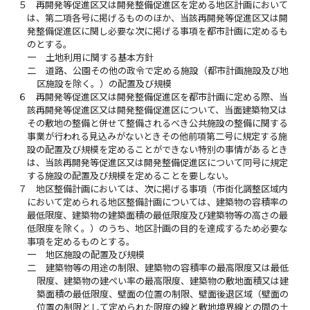
５
再開発等促進区又は開発整備促進区を定める地区計画において
は、第二項各号に掲げるもののほか、当該再開発等促進区又は開
発整備促進区に関し必要な次に掲げる事項を都市計画に定めるも
のとする。
一
土地利用に関する基本方針
二
道路、公園その他の政令で定める施設（都市計画施設及び地
区施設を除く。）の配置及び規模
６
再開発等促進区又は開発整備促進区を都市計画に定める際、当
該再開発等促進区又は開発整備促進区について、当面建築物又は
その敷地の整備と併せて整備されるべき公共施設の整備に関する
事業が行われる見込みがないときその他前項第二号に規定する施
設の配置及び規模を定めることができない特別の事情があるとき
は、当該再開発等促進区又は開発整備促進区について同号に規定
する施設の配置及び規模を定めることを要しない。
７
地区整備計画においては、次に掲げる事項（市街化調整区域内
において定められる地区整備計画については、建築物の容積率の
最低限度、建築物の建築面積の最低限度及び建築物等の高さの最
低限度を除く。）のうち、地区計画の目的を達成するため必要な
事項を定めるものとする。
一
地区施設の配置及び規模
二
建築物等の用途の制限、建築物の容積率の最高限度又は最低
限度、建築物の建ぺい率の最高限度、建築物の敷地面積又は建
築面積の最低限度、壁面の位置の制限、壁面後退区域（壁面の
位置の制限として定められた限度の線と敷地境界線との間の土