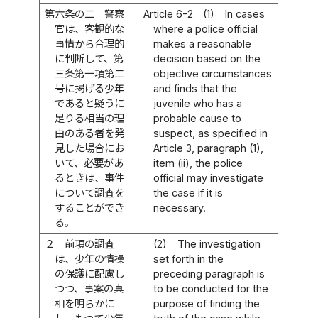
第六条の二
警察
Article 6-2
(1)
In cases
官は、客観的な
where a police official
事情から合理的
makes a reasonable
に判断して、第
decision based on the
三条第一項第二
objective circumstances
号に掲げる少年
and finds that the
であると疑うに
juvenile who has a
足りる相当の理
probable cause to
由のある者を発
suspect, as specified in
見した場合にお
Article 3, paragraph (1),
いて、必要があ
item (ii), the police
るときは、事件
official may investigate
について調査を
the case if it is
することができ
necessary.
る。
２
前項の調査
(2)
The investigation
は、少年の情操
set forth in the
の保護に配慮し
preceding paragraph is
つつ、事案の真
to be conducted for the
相を明らかに
purpose of finding the