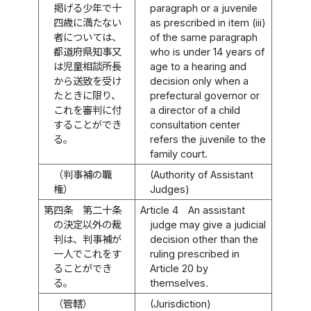
掲げる少年で十
paragraph or a juvenile
四歳に満たない
as prescribed in item (iii)
者については、
of the same paragraph
都道府県知事又
who is under 14 years of
は児童相談所長
age to a hearing and
から送致を受け
decision only when a
たときに限り、
prefectural governor or
これを審判に付
a director of a child
することができ
consultation center
る。
refers the juvenile to the
family court.
（判事補の職
(Authority of Assistant
権）
Judges)
第四条
第二十条
Article 4
An assistant
の決定以外の裁
judge may give a judicial
判は、判事補が
decision other than the
一人でこれをす
ruling prescribed in
ることができ
Article 20 by
る。
themselves.
（管轄）
(Jurisdiction)