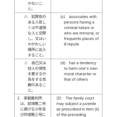
かないこ
と。
ハ
犯罪性の
(c)
associates with
ある人若し
persons having a
くは不道徳
criminal nature or
な人と交際
who are immoral, or
し、又はい
frequents places of
かがわしい
ill repute
場所に出入
すること。
ニ
自己又は
(d)
has a tendency
他人の徳性
to harm one's own
を害する行
moral character or
為をする性
that of others
癖のあるこ
と。
２
家庭裁判所
(2)
The family court
は、前項第二号
may subject a juvenile
に掲げる少年及
as prescribed in item (ii)
び同項第三号に
of the preceding