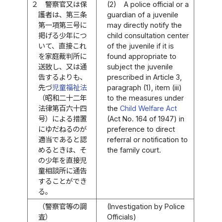
２
警察官又は保
(2)
A police official or a
護者は、第三条
guardian of a juvenile
第一項第三号に
may directly notify the
掲げる少年につ
child consultation center
いて、直接これ
of the juvenile if it is
を家庭裁判所に
found appropriate to
送致し、又は通
subject the juvenile
告するよりも、
prescribed in Article 3,
先づ
児童福祉法
paragraph (1), item (iii)
（昭和二十二年
to the measures under
法律第百六十四
the
Child Welfare Act
号）による措置
(Act No. 164 of 1947) in
にゆだねるのが
preference to direct
適当であると認
referral or notification to
めるときは、そ
the family court.
の少年を直接児
童相談所に通告
することができ
る。
（警察官等の調
(Investigation by Police
査）
Officials)