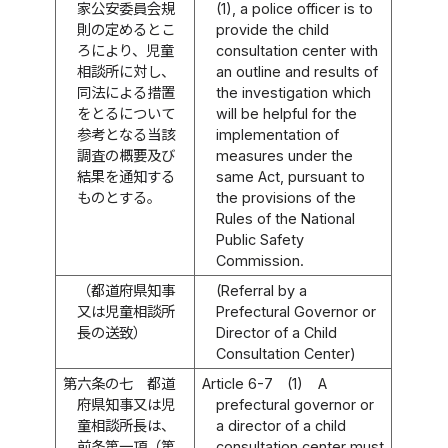
家公安委員会規
(1), a police officer is to
則の定めるとこ
provide the child
ろにより、児童
consultation center with
相談所に対し、
an outline and results of
同法による措置
the investigation which
をとるについて
will be helpful for the
参考となる当該
implementation of
調査の概要及び
measures under the
結果を通知する
same Act, pursuant to
ものとする。
the provisions of the
Rules of the National
Public Safety
Commission.
（都道府県知事
(Referral by a
又は児童相談所
Prefectural Governor or
長の送致）
Director of a Child
Consultation Center)
第六条の七
都道
Article 6-7
(1)
A
府県知事又は児
prefectural governor or
童相談所長は、
a director of a child
前条第一項（第
consultation center must