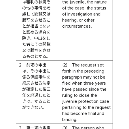
は審判の状況そ
the juvenile, the nature
の他の事情を考
of the case, the status
慮して閲覧又は
of investigation and
謄写をさせるこ
hearing, or other
とが相当でない
circumstances.
と認める場合を
除き、申出をし
た者にその閲覧
又は謄写をさせ
るものとする。
２
前項の申出
(2)
The request set
は、その申出に
forth in the preceding
係る保護事件を
paragraph may not be
終局させる決定
filed when three years
が確定した後三
have passed since the
年を経過したと
ruling to close the
きは、すること
juvenile protection case
ができない。
pertaining to the request
had become final and
binding.
３
第一項の規定
(3)
The person who