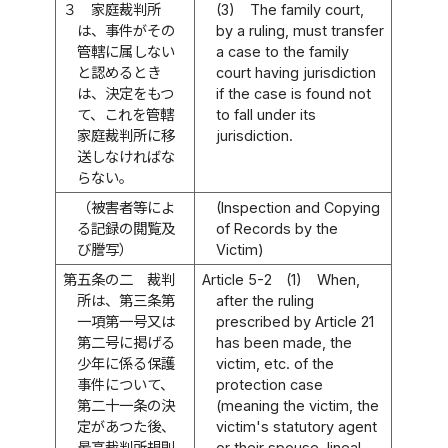
３
家庭裁判所
(3)
The family court,
は、事件がその
by a ruling, must transfer
管轄に属しない
a case to the family
と認めるとき
court having jurisdiction
は、決定をもつ
if the case is found not
て、これを管轄
to fall under its
家庭裁判所に移
jurisdiction.
送しなければな
らない。
（被害者等によ
(Inspection and Copying
る記録の閲覧及
of Records by the
び謄写）
Victim)
第五条の二
裁判
Article 5-2
(1)
When,
所は、第三条第
after the ruling
一項第一号又は
prescribed by Article 21
第二号に掲げる
has been made, the
少年に係る保護
victim, etc. of the
事件について、
protection case
第二十一条の決
(meaning the victim, the
定があつた後、
victim's statutory agent
最高裁判所規則
or their spouse, lineal