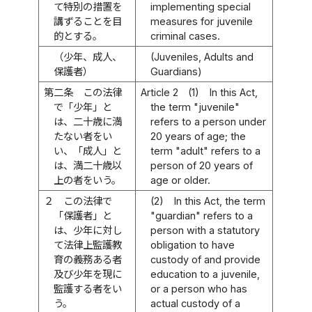
て特別の措置を
implementing special
講ずることを目
measures for juvenile
的とする。
criminal cases.
（少年、成人、
(Juveniles, Adults and
保護者）
Guardians)
第二条
この法律
Article 2
(1)
In this Act,
で「少年」と
the term "juvenile"
は、二十歳に満
refers to a person under
たない者をい
20 years of age; the
い、「成人」と
term "adult" refers to a
は、満二十歳以
person of 20 years of
上の者をいう。
age or older.
２
この法律で
(2)
In this Act, the term
「保護者」と
"guardian" refers to a
は、少年に対し
person with a statutory
て法律上監護教
obligation to have
育の義務ある者
custody of and provide
及び少年を現に
education to a juvenile,
監護する者をい
or a person who has
う。
actual custody of a