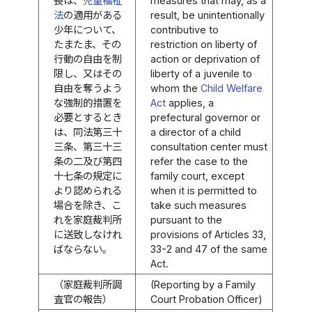
長は、
児童福祉
measures that may, as a
法
の適用がある
result, be unintentionally
少年について、
contributive to
たまたま、その
restriction on liberty of
行動の自由を制
action or deprivation of
限し、又はその
liberty of a juvenile to
自由を奪うよう
whom the
Child Welfare
な強制的措置を
Act
applies, a
必要とするとき
prefectural governor or
は、同法第三十
a director of a child
三条、第三十三
consultation center must
条の二及び第四
refer the case to the
十七条の規定に
family court, except
より認められる
when it is permitted to
場合を除き、こ
take such measures
れを家庭裁判所
pursuant to the
に送致しなけれ
provisions of Articles 33,
ばならない。
33-2 and 47 of the same
Act.
（家庭裁判所調
(Reporting by a Family
査官の報告）
Court Probation Officer)