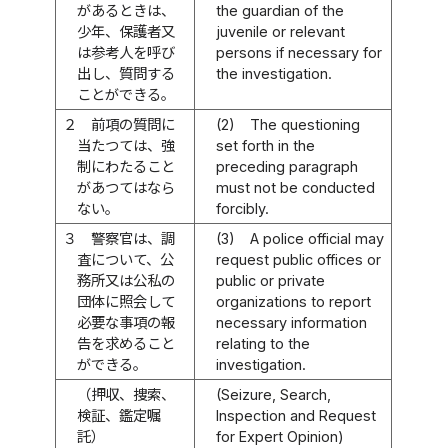
があるときは、
the guardian of the
少年、保護者又
juvenile or relevant
は参考人を呼び
persons if necessary for
出し、質問する
the investigation.
ことができる。
２
前項の質問に
(2)
The questioning
当たつては、強
set forth in the
制にわたること
preceding paragraph
があつてはなら
must not be conducted
ない。
forcibly.
３
警察官は、調
(3)
A police official may
査について、公
request public offices or
務所又は公私の
public or private
団体に照会して
organizations to report
必要な事項の報
necessary information
告を求めること
relating to the
ができる。
investigation.
（押収、捜索、
(Seizure, Search,
検証、鑑定嘱
Inspection and Request
託）
for Expert Opinion)