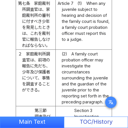
第七条
家庭裁判
Article 7
(1)
When any
所調査官は、家
juvenile subject to
庭裁判所の審判
hearing and decision of
に付すべき少年
the family court is found,
を発見したとき
a family court probation
は、これを裁判
officer must report this
官に報告しなけ
to a judge.
ればならない。
２
家庭裁判所調
(2)
A family court
査官は、前項の
probation officer may
報告に先だち、
investigate the
少年及び保護者
circumstances
について、事情
surrounding the juvenile
を調査すること
and the guardian of the
ができる。
juvenile prior to the
reporting set forth in the
preceding paragraph.
translate
第三節
Section 3
調査及び
Investigation,
Main Text
TOC/History
審判
Hearing and