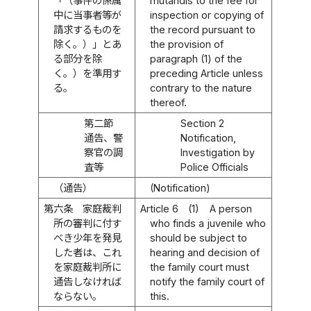
「（事件の係属
mutandis to the fee for
中に当事者等が
inspection or copying of
請求するものを
the record pursuant to
除く。）」とあ
the provision of
る部分を除
paragraph (1) of the
く。）を準用す
preceding Article unless
る。
contrary to the nature
thereof.
第二節
Section 2
通告、警
Notification,
察官の調
Investigation by
査等
Police Officials
（通告）
(Notification)
第六条
家庭裁判
Article 6
(1)
A person
所の審判に付す
who finds a juvenile who
べき少年を発見
should be subject to
した者は、これ
hearing and decision of
を家庭裁判所に
the family court must
通告しなければ
notify the family court of
ならない。
this.