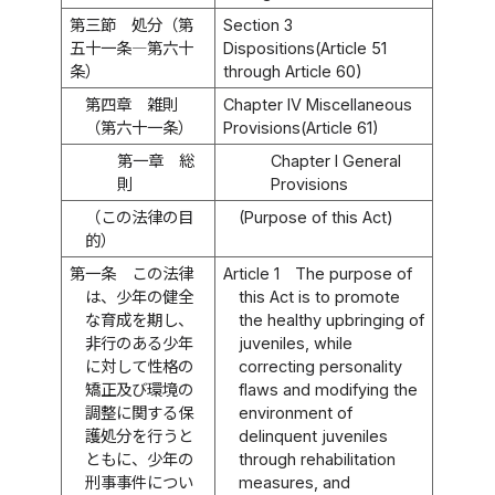
第三節 処分（第
Section 3
五十一条―第六十
Dispositions(Article 51
条）
through Article 60)
第四章 雑則
Chapter IV Miscellaneous
（第六十一条）
Provisions(Article 61)
第一章 総
Chapter I General
則
Provisions
（この法律の目
(Purpose of this Act)
的）
第一条
この法律
Article 1
The purpose of
は、少年の健全
this Act is to promote
な育成を期し、
the healthy upbringing of
非行のある少年
juveniles, while
に対して性格の
correcting personality
矯正及び環境の
flaws and modifying the
調整に関する保
environment of
護処分を行うと
delinquent juveniles
ともに、少年の
through rehabilitation
刑事事件につい
measures, and