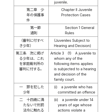
juvenile.
第二章 少
Chapter II Juvenile
年の保護事
Protection Cases
件
第一節
Section 1 General
通則
Rules
（審判に付すべ
(Juveniles Subject to
き少年）
Hearing and Decision)
第三条
次に掲げ
Article 3
(1)
A juvenile to
る少年は、これ
whom any of the
を家庭裁判所の
following items applies
審判に付する。
is subjected to a hearing
and decision of the
family court.
一
罪を犯した
(i)
a juvenile who has
少年
committed an offence
二
十四歳に満
(ii)
a juvenile under 14
たないで刑罰
years of age whose
法令に触れる
actions violate a