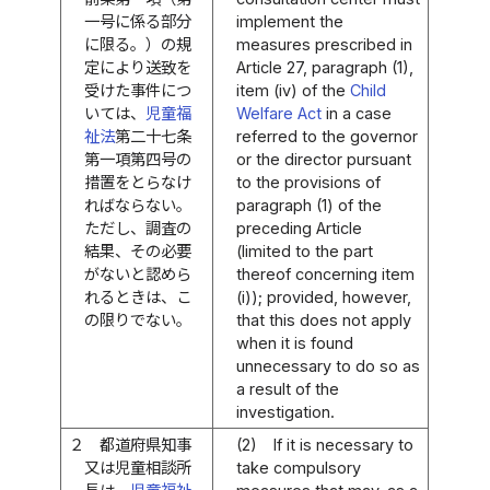
一号に係る部分
implement the
に限る。）の規
measures prescribed in
定により送致を
Article 27, paragraph (1),
受けた事件につ
item (iv) of the
Child
いては、
児童福
Welfare Act
in a case
祉法
第二十七条
referred to the governor
第一項第四号の
or the director pursuant
措置をとらなけ
to the provisions of
ればならない。
paragraph (1) of the
ただし、調査の
preceding Article
結果、その必要
(limited to the part
がないと認めら
thereof concerning item
れるときは、こ
(i)); provided, however,
の限りでない。
that this does not apply
when it is found
unnecessary to do so as
a result of the
investigation.
２
都道府県知事
(2)
If it is necessary to
又は児童相談所
take compulsory