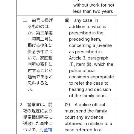
without work for not
less than two years
二
前号に掲げ
(ii)
any case, in
るもののほ
addition to what is
か、第三条第
prescribed in the
一項第二号に
preceding item,
掲げる少年に
concerning a juvenile
係る事件につ
as prescribed in
いて、家庭裁
Article 3, paragraph
判所の審判に
(1), item (ii), which the
付することが
police official
適当であると
considers appropriate
思料すると
to refer the case to
き。
hearing and decision
of the family court.
２
警察官は、前
(2)
A police official
項の規定により
must send the family
児童相談所長に
court any evidence
送致した事件に
obtained in relation to a
ついて、
児童福
case referred to a