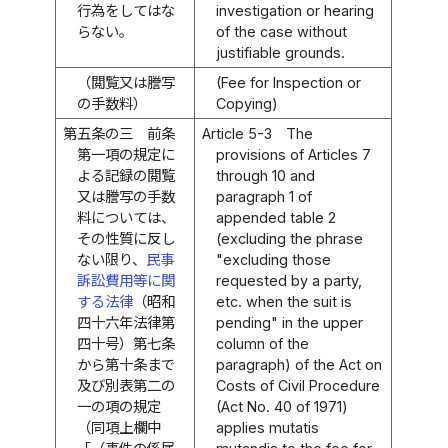
行為をしてはな
investigation or hearing
らない。
of the case without
justifiable grounds.
（閲覧又は謄写
(Fee for Inspection or
の手数料）
Copying)
第五条の三
前条
Article 5-3
The
第一項の規定に
provisions of Articles 7
よる記録の閲覧
through 10 and
又は謄写の手数
paragraph 1 of
料については、
appended table 2
その性質に反し
(excluding the phrase
ない限り、
民事
"excluding those
訴訟費用等に関
requested by a party,
する法律
（昭和
etc. when the suit is
四十六年法律第
pending" in the upper
四十号）第七条
column of the
から第十条まで
paragraph) of the Act on
及び別表第二の
Costs of Civil Procedure
一の項の規定
(Act No. 40 of 1971)
（同項上欄中
applies mutatis