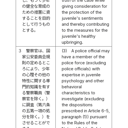
し、もつて少年
truth of the case while
の健全な育成の
giving consideration for
ための措置に資
the protection of the
することを目的
juvenile's sentiments
として行うもの
and thereby contributing
とする。
to the measures for the
juvenile's healthy
upbringing.
３
警察官は、国
(3)
A police official may
家公安委員会規
have a member of the
則の定めるとこ
police force (excluding
ろにより、少年
police officials) with
の心理その他の
expertise in juvenile
特性に関する専
psychology and other
門的知識を有す
behavioral
る警察職員（警
characteristics to
察官を除く。）
investigate (excluding
に調査（第六条
the dispositions
の五第一項の処
prescribed in Article 6-5,
分を除く。）を
paragraph (1)) pursuant
させることがで
to the Rules of the