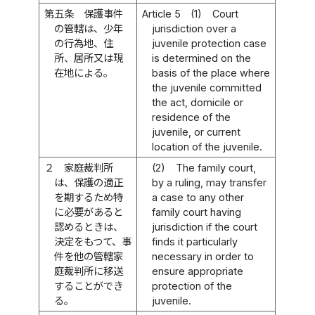
第五条
保護事件
Article 5
(1)
Court
の管轄は、少年
jurisdiction over a
の行為地、住
juvenile protection case
所、居所又は現
is determined on the
在地による。
basis of the place where
the juvenile committed
the act, domicile or
residence of the
juvenile, or current
location of the juvenile.
２
家庭裁判所
(2)
The family court,
は、保護の適正
by a ruling, may transfer
を期するため特
a case to any other
に必要があると
family court having
認めるときは、
jurisdiction if the court
決定をもつて、事
finds it particularly
件を他の管轄家
necessary in order to
庭裁判所に移送
ensure appropriate
することができ
protection of the
る。
juvenile.