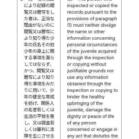
により記録の閲
inspected or copied the
覧又は謄写をし
records pursuant to the
た者は、正当な
provisions of paragraph
理由がないのに
(1) must neither divulge
閲覧又は謄写に
the name or other
より知り得た少
information concerning
年の氏名その他
personal circumstances
少年の身上に関
of the juvenile acquired
する事項を漏ら
through the inspection
してはならず、
or copying without
かつ、閲覧又は
justifiable grounds nor
謄写により知り
use any information
得た事項をみだ
obtained through the
りに用いて、少
inspection or copying to
年の健全な育成
hinder the healthy
を妨げ、関係人
upbringing of the
の名誉若しくは
juvenile, damage the
生活の平穏を害
dignity or peace of life
し、又は調査若
of any person
しくは審判に支
concerned or engage in
障を生じさせる
any act that disturbs the