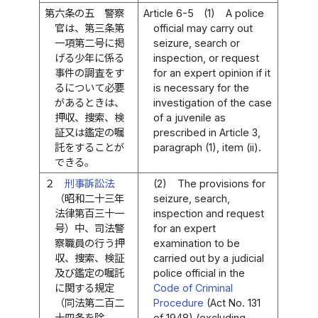
第六条の五
警察
Article 6-5
(1)
A police
官は、第三条第
official may carry out
一項第二号に掲
seizure, search or
げる少年に係る
inspection, or request
事件の調査をす
for an expert opinion if it
るについて必要
is necessary for the
があるときは、
investigation of the case
押収、捜索、検
of a juvenile as
証又は鑑定の嘱
prescribed in Article 3,
託をすることが
paragraph (1), item (ii).
できる。
２
刑事訴訟法
(2)
The provisions for
（昭和二十三年
seizure, search,
法律第百三十一
inspection and request
号）中、司法警
for an expert
察職員の行う押
examination to be
収、捜索、検証
carried out by a judicial
及び鑑定の嘱託
police official in the
に関する規定
Code of Criminal
（同法第二百二
Procedure
(Act No. 131
十四条を除
of 1948) (excluding