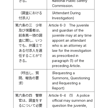
きる。
National Public Safety
Commission.
（調査における
(Attendant During
付添人）
Investigation)
第六条の三
少年
Article 6-3
The juvenile
及び保護者は、
and guardian of the
前条第一項の調
juvenile may at any time
査に関し、いつ
appoint an attendant
でも、弁護士で
who is an attorney at
ある付添人を選
law for the investigation
任することがで
as prescribed in
きる。
paragraph (1) of the
preceding Article.
（呼出し、質
(Requesting a
問、報告の要
Summons, Questioning
求）
and Requesting a
Report)
第六条の四
警察
Article 6-4
(1)
A police
官は、調査をす
official may summon and
るについて必要
question the juvenile,