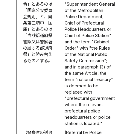
令」とあるのは
"Superintendent General
「国家公安委員
of the Metropolitan
会規則」と、同
Police Department,
条第三項中「国
Chief of Prefectural
庫」とあるのは
Police Headquarters or
「当該都道府県
Chief of Police Station"
警察又は警察署
and the term "Cabinet
の属する都道府
Order" with "the Rules
県」と読み替え
of the National Public
るものとする。
Safety Commission";
and in paragraph (3) of
the same Article, the
term "national treasury"
is deemed to be
replaced with
"prefectural government
where the relevant
prefectural police
headquarters or police
station is located."
（警察官の送致
(Referral by Police