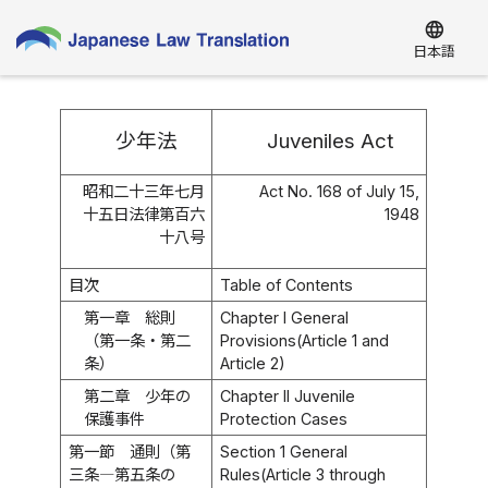
language
日本語
少年法
Juveniles Act
昭和二十三年七月
Act No. 168 of July 15,
十五日法律第百六
1948
十八号
目次
Table of Contents
第一章 総則
Chapter I General
（第一条・第二
Provisions(Article 1 and
条）
Article 2)
第二章 少年の
Chapter II Juvenile
保護事件
Protection Cases
第一節 通則（第
Section 1 General
三条―第五条の
Rules(Article 3 through