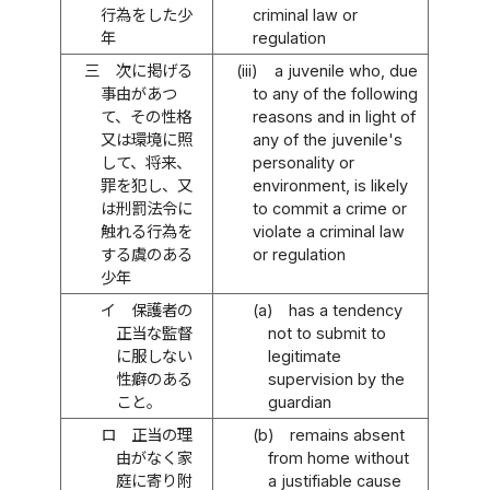
行為をした少
criminal law or
年
regulation
三
次に掲げる
(iii)
a juvenile who, due
事由があつ
to any of the following
て、その性格
reasons and in light of
又は環境に照
any of the juvenile's
して、将来、
personality or
罪を犯し、又
environment, is likely
は刑罰法令に
to commit a crime or
触れる行為を
violate a criminal law
する虞のある
or regulation
少年
イ
保護者の
(a)
has a tendency
正当な監督
not to submit to
に服しない
legitimate
性癖のある
supervision by the
こと。
guardian
ロ
正当の理
(b)
remains absent
由がなく家
from home without
庭に寄り附
a justifiable cause