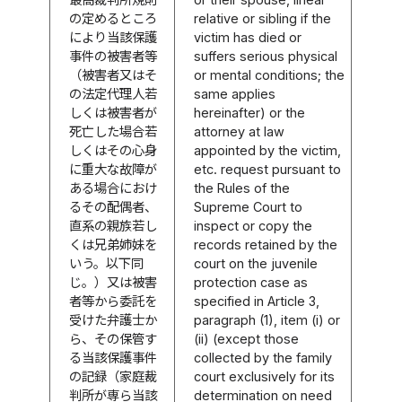
の定めるところ
relative or sibling if the
により当該保護
victim has died or
事件の被害者等
suffers serious physical
（被害者又はそ
or mental conditions; the
の法定代理人若
same applies
しくは被害者が
hereinafter) or the
死亡した場合若
attorney at law
しくはその心身
appointed by the victim,
に重大な故障が
etc. request pursuant to
ある場合におけ
the Rules of the
るその配偶者、
Supreme Court to
直系の親族若し
inspect or copy the
くは兄弟姉妹を
records retained by the
いう。以下同
court on the juvenile
じ。）又は被害
protection case as
者等から委託を
specified in Article 3,
受けた弁護士か
paragraph (1), item (i) or
ら、その保管す
(ii) (except those
る当該保護事件
collected by the family
の記録（家庭裁
court exclusively for its
判所が専ら当該
determination on need