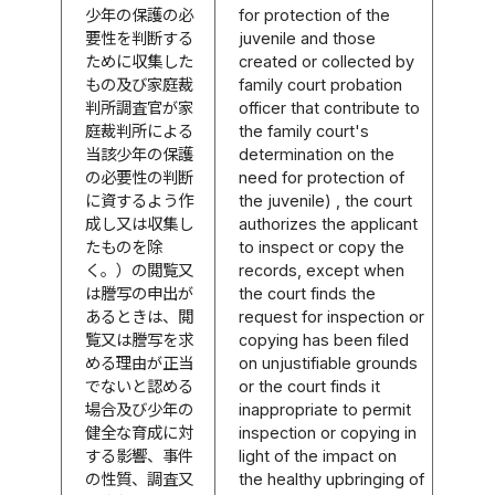
少年の保護の必
for protection of the
要性を判断する
juvenile and those
ために収集した
created or collected by
もの及び家庭裁
family court probation
判所調査官が家
officer that contribute to
庭裁判所による
the family court's
当該少年の保護
determination on the
の必要性の判断
need for protection of
に資するよう作
the juvenile) , the court
成し又は収集し
authorizes the applicant
たものを除
to inspect or copy the
く。）の閲覧又
records, except when
は謄写の申出が
the court finds the
あるときは、閲
request for inspection or
覧又は謄写を求
copying has been filed
める理由が正当
on unjustifiable grounds
でないと認める
or the court finds it
場合及び少年の
inappropriate to permit
健全な育成に対
inspection or copying in
する影響、事件
light of the impact on
の性質、調査又
the healthy upbringing of