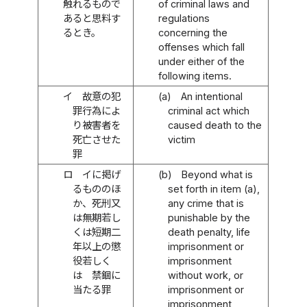
触れるもので
of criminal laws and
あると思料す
regulations
るとき。
concerning the
offenses which fall
under either of the
following items.
イ
故意の犯
(a)
An intentional
罪行為によ
criminal act which
り被害者を
caused death to the
死亡させた
victim
罪
ロ
イに掲げ
(b)
Beyond what is
るもののほ
set forth in item (a),
か、死刑又
any crime that is
は無期若し
punishable by the
くは短期二
death penalty, life
年以上の懲
imprisonment or
役若しく
imprisonment
は 禁錮に
without work, or
当たる罪
imprisonment or
imprisonment