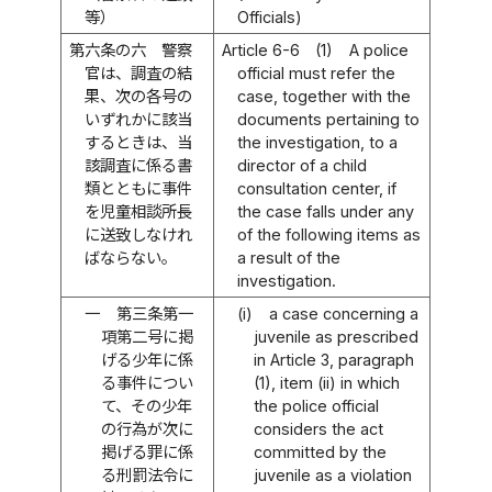
等）
Officials)
第六条の六
警察
Article 6-6
(1)
A police
官は、調査の結
official must refer the
果、次の各号の
case, together with the
いずれかに該当
documents pertaining to
するときは、当
the investigation, to a
該調査に係る書
director of a child
類とともに事件
consultation center, if
を児童相談所長
the case falls under any
に送致しなけれ
of the following items as
ばならない。
a result of the
investigation.
一
第三条第一
(i)
a case concerning a
項第二号に掲
juvenile as prescribed
げる少年に係
in Article 3, paragraph
る事件につい
(1), item (ii) in which
て、その少年
the police official
の行為が次に
considers the act
掲げる罪に係
committed by the
る刑罰法令に
juvenile as a violation