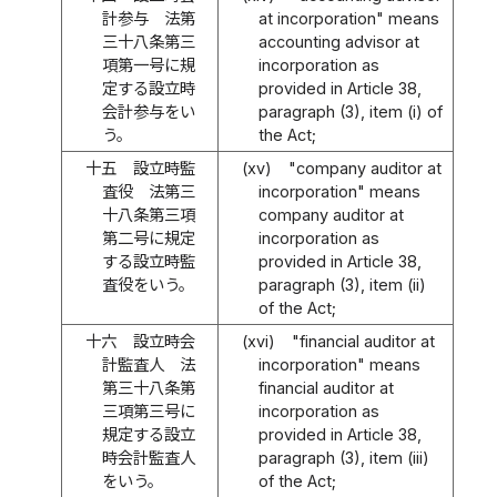
計参与 法第
at incorporation" means
三十八条第三
accounting advisor at
項第一号に規
incorporation as
定する設立時
provided in Article 38,
会計参与をい
paragraph (3), item (i) of
う。
the Act;
十五
設立時監
(xv)
"company auditor at
査役 法第三
incorporation" means
十八条第三項
company auditor at
第二号に規定
incorporation as
する設立時監
provided in Article 38,
査役をいう。
paragraph (3), item (ii)
of the Act;
十六
設立時会
(xvi)
"financial auditor at
計監査人 法
incorporation" means
第三十八条第
financial auditor at
三項第三号に
incorporation as
規定する設立
provided in Article 38,
時会計監査人
paragraph (3), item (iii)
をいう。
of the Act;