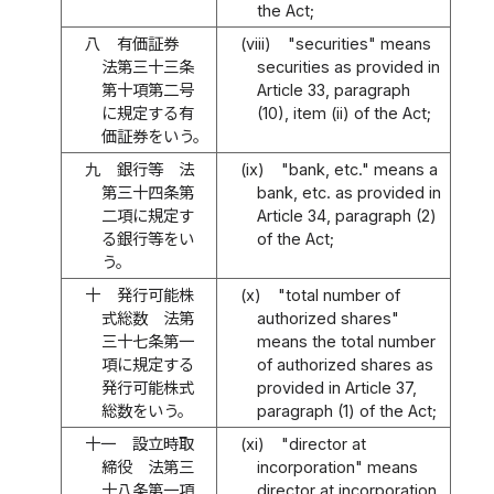
the Act;
八
有価証券
(viii)
"securities" means
法第三十三条
securities as provided in
第十項第二号
Article 33, paragraph
に規定する有
(10), item (ii) of the Act;
価証券をいう。
九
銀行等 法
(ix)
"bank, etc." means a
第三十四条第
bank, etc. as provided in
二項に規定す
Article 34, paragraph (2)
る銀行等をい
of the Act;
う。
十
発行可能株
(x)
"total number of
式総数 法第
authorized shares"
三十七条第一
means the total number
項に規定する
of authorized shares as
発行可能株式
provided in Article 37,
総数をいう。
paragraph (1) of the Act;
十一
設立時取
(xi)
"director at
締役 法第三
incorporation" means
十八条第一項
director at incorporation