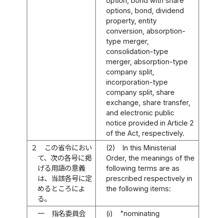
option, bond with share
options, bond, dividend
property, entity
conversion, absorption-
type merger,
consolidation-type
merger, absorption-type
company split,
incorporation-type
company split, share
exchange, share transfer,
and electronic public
notice provided in Article 2
of the Act, respectively.
２
この省令におい
(2)
In this Ministerial
て、次の各号に掲
Order, the meanings of the
げる用語の意義
following terms are as
は、当該各号に定
prescribed respectively in
めるところによ
the following items:
る。
一
指名委員会
(i)
"nominating