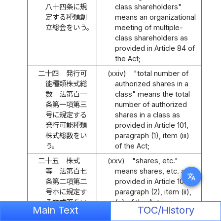
八十四条に規
class shareholders"
定する種類創
means an organizational
立総会をいう。
meeting of multiple-
class shareholders as
provided in Article 84 of
the Act;
二十四
発行可
(xxiv)
"total number of
能種類株式総
authorized shares in a
数 法第百一
class" means the total
条第一項第三
number of authorized
号に規定する
shares in a class as
発行可能種類
provided in Article 101,
株式総数をい
paragraph (1), item (iii)
う。
of the Act;
二十五
株式
(xxv)
"shares, etc."
等 法第百七
means shares, etc. as
translate
条第二項第二
provided in Article 107,
号ホに規定す
paragraph (2), item (ii),
る株式等をい
(e) of the Act;
Main Text
TOC/History
う。