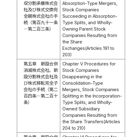
収分割承継株式会
Absorption-Type Mergers,
社及び株式交換完
Stock Companies
全親株式会社の手
Succeeding in Absorption-
続（第百九十一条
Type Splits, and Wholly-
―第二百三条）
Owning Parent Stock
Companies Resulting from
the Share
Exchanges(Articles 191 to
203)
第五章 新設合併
Chapter V Procedures for
消滅株式会社、新
Stock Companies
設分割株式会社及
Disappearing in the
び株式移転完全子
Consolidation-Type
会社の手続（第二
Mergers, Stock Companies
百四条―第二百十
Splitting in the Incorporation-
条）
Type Splits, and Wholly-
Owned Subsidiary
Companies Resulting from
the Share Transfers(Articles
204 to 210)