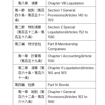
第八章 清算
Chapter VIII Liquidation
第一節 総則（第百
Section 1 General
四十条―第百五十一
Provisions(Articles 140 to
条）
151)
第二節 特別清算
Section 2 Special
（第百五十二条―第
Liquidation(Articles 152 to
百五十八条）
158)
第三編 持分会社
Part III Membership
Companies
第一章 計算等
Chapter I Accounting(Article
（第百五十九条）
159)
第二章 清算（第
Chapter II Liquidation(Articles
百六十条・第百六
160 and 161)
十一条）
第四編 社債
Part IV Bonds
第一章 総則（第
Chapter I General
百六十二条―第百
Provisions(Articles 162 to
六十八条）
168)