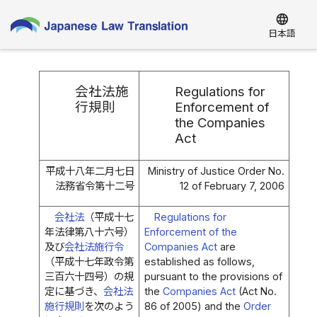
language
日本語
会社法施
Regulations for
行規則
Enforcement of
the Companies
Act
平成十八年二月七日
Ministry of Justice Order No.
法務省令第十二号
12 of February 7, 2006
会社法
（平成十七
Regulations for
年法律第八十六号）
Enforcement of the
及び
会社法施行令
Companies Act
are
（平成十七年政令第
established as follows,
三百六十四号）の規
pursuant to the provisions of
定に基づき、
会社法
the
Companies Act
(Act No.
施行規則
を次のよう
86 of 2005) and the
Order