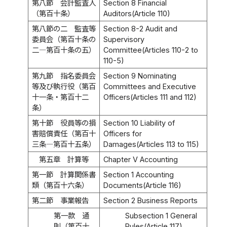
第八節 会計監査人
Section 8 Financial
（第百十条）
Auditors(Article 110)
第八節の二 監査等
Section 8-2 Audit and
委員会（第百十条の
Supervisory
二―第百十条の五）
Committee(Articles 110-2 to
110-5)
第九節 指名委員会
Section 9 Nominating
等及び執行役（第百
Committees and Executive
十一条・第百十二
Officers(Articles 111 and 112)
条）
第十節 役員等の損
Section 10 Liability of
害賠償責任（第百十
Officers for
三条―第百十五条）
Damages(Articles 113 to 115)
第五章 計算等
Chapter V Accounting
第一節 計算関係書
Section 1 Accounting
類（第百十六条）
Documents(Article 116)
第二節 事業報告
Section 2 Business Reports
第一款 通
Subsection 1 General
則（第百十
Rules(Article 117)