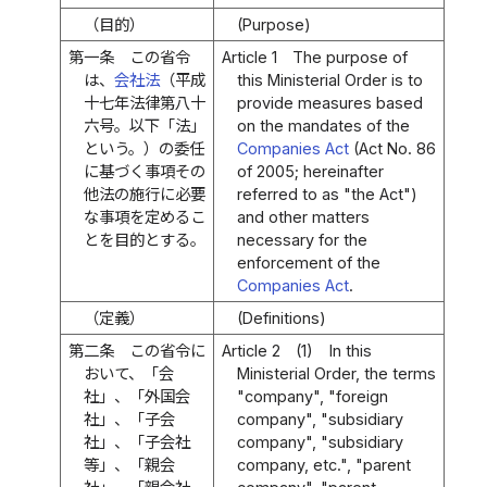
（目的）
(Purpose)
第一条
この省令
Article 1
The purpose of
は、
会社法
（平成
this Ministerial Order is to
十七年法律第八十
provide measures based
六号。以下「法」
on the mandates of the
という。）の委任
Companies Act
(Act No. 86
に基づく事項その
of 2005; hereinafter
他法の施行に必要
referred to as "the Act")
な事項を定めるこ
and other matters
とを目的とする。
necessary for the
enforcement of the
Companies Act
.
（定義）
(Definitions)
第二条
この省令に
Article 2
(1)
In this
おいて、「会
Ministerial Order, the terms
社」、「外国会
"company", "foreign
社」、「子会
company", "subsidiary
社」、「子会社
company", "subsidiary
等」、「親会
company, etc.", "parent