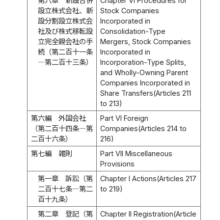
第六章 新設合併
Chapter VI Procedures for
設立株式会社、新
Stock Companies
設分割設立株式会
Incorporated in
社及び株式移転設
Consolidation-Type
立完全親会社の手
Mergers, Stock Companies
続（第二百十一条
Incorporated in
―第二百十三条）
Incorporation-Type Splits,
and Wholly-Owning Parent
Companies Incorporated in
Share Transfers(Articles 211
to 213)
第六編 外国会社
Part VI Foreign
（第二百十四条―第
Companies(Articles 214 to
二百十六条）
216)
第七編 雑則
Part VII Miscellaneous
Provisions
第一章 訴訟（第
Chapter I Actions(Articles 217
二百十七条―第二
to 219)
百十九条）
第二章 登記（第
Chapter II Registration(Article