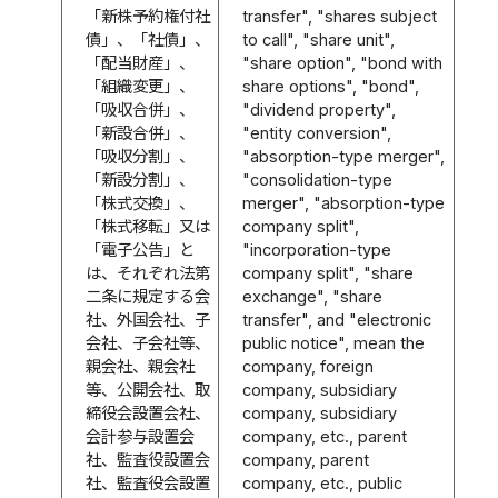
「新株予約権付社
transfer", "shares subject
債」、「社債」、
to call", "share unit",
「配当財産」、
"share option", "bond with
「組織変更」、
share options", "bond",
「吸収合併」、
"dividend property",
「新設合併」、
"entity conversion",
「吸収分割」、
"absorption-type merger",
「新設分割」、
"consolidation-type
「株式交換」、
merger", "absorption-type
「株式移転」又は
company split",
「電子公告」と
"incorporation-type
は、それぞれ法第
company split", "share
二条に規定する会
exchange", "share
社、外国会社、子
transfer", and "electronic
会社、子会社等、
public notice", mean the
親会社、親会社
company, foreign
等、公開会社、取
company, subsidiary
締役会設置会社、
company, subsidiary
会計参与設置会
company, etc., parent
社、監査役設置会
company, parent
社、監査役会設置
company, etc., public