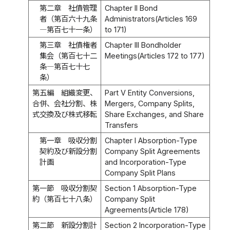
第二章 社債管理
Chapter II Bond
者（第百六十九条
Administrators(Articles 169
―第百七十一条）
to 171)
第三章 社債権者
Chapter III Bondholder
集会（第百七十二
Meetings(Articles 172 to 177)
条―第百七十七
条）
第五編 組織変更、
Part V Entity Conversions,
合併、会社分割、株
Mergers, Company Splits,
式交換及び株式移転
Share Exchanges, and Share
Transfers
第一章 吸収分割
Chapter I Absorption-Type
契約及び新設分割
Company Split Agreements
計画
and Incorporation-Type
Company Split Plans
第一節 吸収分割契
Section 1 Absorption-Type
約（第百七十八条）
Company Split
Agreements(Article 178)
第二節 新設分割計
Section 2 Incorporation-Type