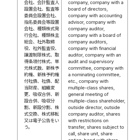
会社、会計監査人
company, company with a
設置会社、監査等
board of directors,
委員会設置会社、
company with accounting
指名委員会等設置
advisor, company with
会社、種類株式発
company auditor,
行会社、種類株主
company with a board of
総会、社外取締
company auditors,
役、社外監査役、
company with financial
譲渡制限株式、取
auditor, company with an
得条項付株式、単
audit and supervisory
元株式数、新株予
committee, company with
約権、新株予約権
a nominating committee,
付社債、社債、配
etc., company with
当財産、組織変
multiple-class shares,
更、吸収合併、新
general meeting of
設合併、吸収分
multiple-class shareholder,
割、新設分割、株
outside director, outside
式交換、株式移転
company auditor, shares
又は電子公告をい
with restrictions on
う。
transfer, shares subject to
call, share unit, share