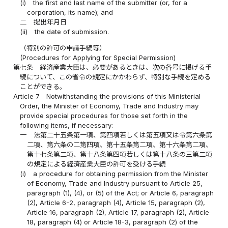
(i)
the first and last name of the submitter (or, for a
corporation, its name); and
二
提出年月日
(ii)
the date of submission.
（特別の許可の申請手続等）
(Procedures for Applying for Special Permission)
第七条
経済産業大臣は、必要があるときは、次の各号に掲げる手
続について、この省令の規定にかかわらず、特別な手続を定める
ことができる。
Article 7
Notwithstanding the provisions of this Ministerial
Order, the Minister of Economy, Trade and Industry may
provide special procedures for those set forth in the
following items, if necessary:
一
法第二十五条第一項、第四項若しくは第五項又は令第六条第
二項、第六条の二第四項、第十五条第二項、第十六条第二項、
第十七条第二項、第十八条第四項若しくは第十八条の三第二項
の規定による経済産業大臣の許可を受ける手続
(i)
a procedure for obtaining permission from the Minister
of Economy, Trade and Industry pursuant to Article 25,
paragraph (1), (4), or (5) of the Act; or Article 6, paragraph
(2), Article 6-2, paragraph (4), Article 15, paragraph (2),
Article 16, paragraph (2), Article 17, paragraph (2), Article
18, paragraph (4) or Article 18-3, paragraph (2) of the