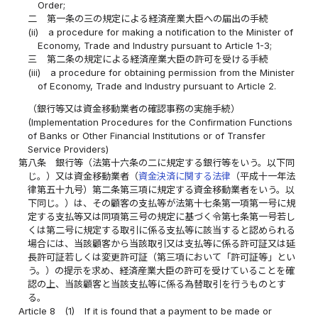
Order;
二
第一条の三の規定による経済産業大臣への届出の手続
(ii)
a procedure for making a notification to the Minister of
Economy, Trade and Industry pursuant to Article 1-3;
三
第二条の規定による経済産業大臣の許可を受ける手続
(iii)
a procedure for obtaining permission from the Minister
of Economy, Trade and Industry pursuant to Article 2.
（銀行等又は資金移動業者の確認事務の実施手続）
(Implementation Procedures for the Confirmation Functions
of Banks or Other Financial Institutions or of Transfer
Service Providers)
第八条
銀行等（法第十六条の二に規定する銀行等をいう。以下同
じ。）又は資金移動業者（
資金決済に関する法律
（平成十一年法
律第五十九号）第二条第三項に規定する資金移動業者をいう。以
下同じ。）は、その顧客の支払等が法第十七条第一項第一号に規
定する支払等又は同項第三号の規定に基づく令第七条第一号若し
くは第二号に規定する取引に係る支払等に該当すると認められる
場合には、当該顧客から当該取引又は支払等に係る許可証又は延
長許可証若しくは変更許可証（第三項において「許可証等」とい
う。）の提示を求め、経済産業大臣の許可を受けていることを確
認の上、当該顧客と当該支払等に係る為替取引を行うものとす
る。
Article 8
(1)
If it is found that a payment to be made or