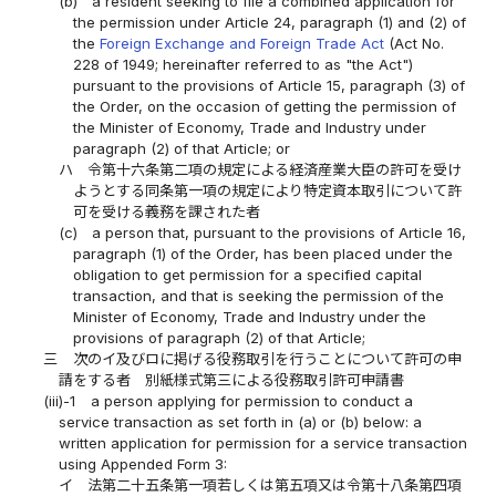
(b)
a resident seeking to file a combined application for
the permission under Article 24, paragraph (1) and (2) of
the
Foreign Exchange and Foreign Trade Act
(Act No.
228 of 1949; hereinafter referred to as "the Act")
pursuant to the provisions of Article 15, paragraph (3) of
the Order, on the occasion of getting the permission of
the Minister of Economy, Trade and Industry under
paragraph (2) of that Article; or
ハ
令第十六条第二項の規定による経済産業大臣の許可を受け
ようとする同条第一項の規定により特定資本取引について許
可を受ける義務を課された者
(c)
a person that, pursuant to the provisions of Article 16,
paragraph (1) of the Order, has been placed under the
obligation to get permission for a specified capital
transaction, and that is seeking the permission of the
Minister of Economy, Trade and Industry under the
provisions of paragraph (2) of that Article;
三
次のイ及びロに掲げる役務取引を行うことについて許可の申
請をする者 別紙様式第三による役務取引許可申請書
(iii)-1
a person applying for permission to conduct a
service transaction as set forth in (a) or (b) below: a
written application for permission for a service transaction
using Appended Form 3:
イ
法第二十五条第一項若しくは第五項又は令第十八条第四項