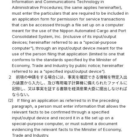
Information and Communications Technology in
Administrative Procedures; the same applies hereinafter),
must enter the particulars that are required to be included in
an application form for permission for service transactions
that can be accessed through a file set up on a computer
meant for the use of the Nippon Automated Cargo and Port
Consolidated System, Inc. (inclusive of its input/output
devices; hereinafter referred to as a "special-purpose
computer"), through an input/output device meant for the
use of the person filing that application (limited to one that
conforms to the standards specified by the Minister of
Economy, Trade and Industry by public notice; hereinafter
referred to as a "specified input/output device").
２
前項の申請をする場合には、事実を確認できる情報を特定入出
力装置から入力し、及び専用電子計算機に備えられたファイルに
記録し、又は事実を証する書類を経済産業大臣に提出しなければ
ならない。
(2)
If filing an application as referred to in the preceding
paragraph, a person must enter information that allows the
relevant facts to be confirmed through a specified
input/output device and record it in a file set up on a
special-purpose computer, or must submit a document
evidencing the relevant facts to the Minister of Economy,
Trade and Industry.