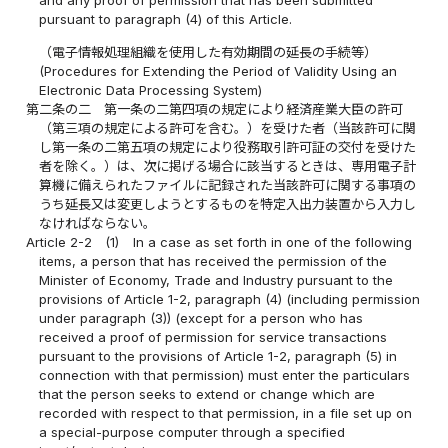
and any proof of permission that has been submitted
pursuant to paragraph (4) of this Article.
（電子情報処理組織を使用した有効期間の延長の手続等）
(Procedures for Extending the Period of Validity Using an
Electronic Data Processing System)
第二条の二
第一条の二第四項の規定により経済産業大臣の許可
（第三項の規定による許可を含む。）を受けた者（当該許可に関
し第一条の二第五項の規定により役務取引許可証の交付を受けた
者を除く。）は、次に掲げる場合に該当するときは、専用電子計
算機に備えられたファイルに記録された当該許可に関する事項の
うち延長又は変更しようとするものを特定入出力装置から入力し
なければならない。
Article 2-2
(1)
In a case as set forth in one of the following
items, a person that has received the permission of the
Minister of Economy, Trade and Industry pursuant to the
provisions of Article 1-2, paragraph (4) (including permission
under paragraph (3)) (except for a person who has
received a proof of permission for service transactions
pursuant to the provisions of Article 1-2, paragraph (5) in
connection with that permission) must enter the particulars
that the person seeks to extend or change which are
recorded with respect to that permission, in a file set up on
a special-purpose computer through a specified