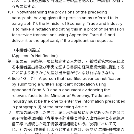
六の二による役務取引許可証にその旨を記入し、申請者に交付す
るものとする。
(5)
Notwithstanding the provisions of the preceding
paragraph, having given the permission as referred to in
paragraph (1), the Minister of Economy, Trade and Industry
is to make a notation indicating this in a proof of permission
for service transactions using Appended Form 6-2 and
deliver it to the applicant, if the applicant so requests.
（申請者の届出）
(Applicant's Notification)
第一条の三
前条第一項に規定する入力は、別紙様式第六の三によ
る申請者届出書及び事実を証する書類を経済産業大臣に提出する
ことによりあらかじめ届け出た者が行わなければならない。
Article 1-3
(1)
A person that has filed advance notification
by submitting a written applicant notification using
Appended Form 6-3 and a document evidencing the
relevant facts to the Minister of Economy, Trade and
Industry must be the one to enter the information prescribed
in paragraph (1) of the preceding Article.
２
前項の届出をした者は、届け出た事項に変更があったとき又は
電子情報処理組織（専用電子計算機と特定入出力装置とを電気通
信回線で接続した電子情報処理組織をいう。次項において同
じ。）の使用を廃止しようとするときは、速やかに別紙様式第六