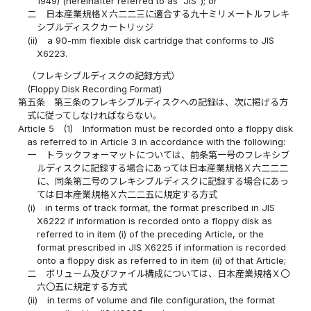
1949) (hereinafter referred to as "JIS"); or
二
日本産業規格Ｘ六二二三に適合する九十ミリメートルフレキ
シブルディスクカートリッジ
(ii)
a 90-mm flexible disk cartridge that conforms to JIS
X6223.
（フレキシブルディスクの記録方式）
(Floppy Disk Recording Format)
第五条
第三条のフレキシブルディスクへの記録は、次に掲げる方
式に従ってしなければならない。
Article 5
(1)
Information must be recorded onto a floppy disk
as referred to in Article 3 in accordance with the following:
一
トラックフォーマットについては、前条第一号のフレキシブ
ルディスクに記録する場合にあっては日本産業規格Ｘ六二二二
に、同条第二号のフレキシブルディスクに記録する場合にあっ
ては日本産業規格Ｘ六二二五に規定する方式
(i)
in terms of track format, the format prescribed in JIS
X6222 if information is recorded onto a floppy disk as
referred to in item (i) of the preceding Article, or the
format prescribed in JIS X6225 if information is recorded
onto a floppy disk as referred to in item (ii) of that Article;
二
ボリューム及びファイル構成については、日本産業規格Ｘ〇
六〇五に規定する方式
(ii)
in terms of volume and file configuration, the format