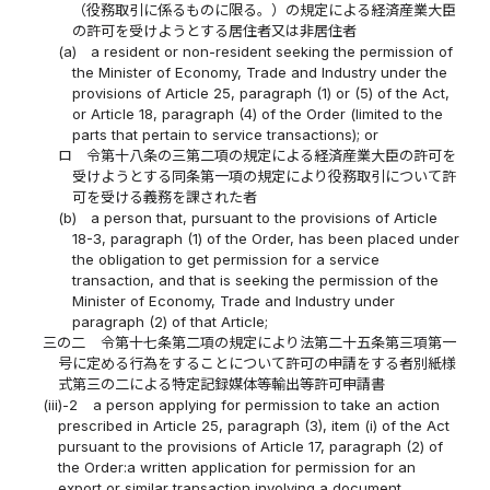
（役務取引に係るものに限る。）の規定による経済産業大臣
の許可を受けようとする居住者又は非居住者
(a)
a resident or non-resident seeking the permission of
the Minister of Economy, Trade and Industry under the
provisions of Article 25, paragraph (1) or (5) of the Act,
or Article 18, paragraph (4) of the Order (limited to the
parts that pertain to service transactions); or
ロ
令第十八条の三第二項の規定による経済産業大臣の許可を
受けようとする同条第一項の規定により役務取引について許
可を受ける義務を課された者
(b)
a person that, pursuant to the provisions of Article
18-3, paragraph (1) of the Order, has been placed under
the obligation to get permission for a service
transaction, and that is seeking the permission of the
Minister of Economy, Trade and Industry under
paragraph (2) of that Article;
三の二
令第十七条第二項の規定により法第二十五条第三項第一
号に定める行為をすることについて許可の申請をする者別紙様
式第三の二による特定記録媒体等輸出等許可申請書
(iii)-2
a person applying for permission to take an action
prescribed in Article 25, paragraph (3), item (i) of the Act
pursuant to the provisions of Article 17, paragraph (2) of
the Order:a written application for permission for an
export or similar transaction involving a document,