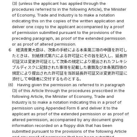
(3) (unless the applicant has applied through the
procedures referred to in the following Article), the Minister
of Economy, Trade and Industry is to make a notation
indicating this on the copies of the written application and
deliver one copy to the applicant accompanied by a proof
of permission submitted pursuant to the provisions of the
preceding paragraph, as proof of the extended permission
or as proof of altered permission.
６
経済産業大臣は、次条の手続による本条第三項の申請を許可し
たときは、別紙様式第六による許可証にその旨を記入し、延長許
可証又は変更許可証として次条の規定により提出されたフレキシ
ブルディスクに記録された事項を記載した書類及び本条第四項の
規定により提出された許可証を当該延長許可証又は変更許可証に
添付して申請者に交付するものとする。
(6)
Having given the permission as referred to in paragraph
(3) of this Article through the procedures prescribed in the
following Article, the Minister of Economy, Trade and
Industry is to make a notation indicating this in a proof of
permission using Appended Form 6 and deliver it to the
applicant as proof of the extended permission or as proof of
altered permission, accompanied by any document giving
information recorded on a floppy disk that has been
submitted pursuant to the provisions of the following Article