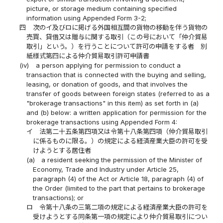
picture, or storage medium containing specified
information using Appended Form 3-2;
四
次のイ及びロに掲げる外国相互間の貨物の移動を伴う貨物の
売買、貸借又は贈与に関する取引（この号において「仲介貿易
取引」という。）を行うことについて許可の申請をする者 別
紙様式第四による仲介貿易取引許可申請書
(iv)
a person applying for permission to conduct a
transaction that is connected with the buying and selling,
leasing, or donation of goods, and that involves the
transfer of goods between foreign states (referred to as a
"brokerage transactions" in this item) as set forth in (a)
and (b) below: a written application for permission for the
brokerage transactions using Appended Form 4:
イ
法第二十五条第四項又は令第十八条第四項（仲介貿易取引
に係るものに限る。）の規定による経済産業大臣の許可を受
けようとする居住者
(a)
a resident seeking the permission of the Minister of
Economy, Trade and Industry under Article 25,
paragraph (4) of the Act or Article 18, paragraph (4) of
the Order (limited to the part that pertains to brokerage
transactions); or
ロ
令第十八条の三第二項の規定による経済産業大臣の許可を
受けようとする同条第一項の規定により仲介貿易取引につい