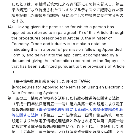
したときは、別紙様式第六による許可証にその旨を記入し、第三
条の規定により提出されたフレキシブルディスクに記録された事
項を記載した書類を当該許可証に添付して申請者に交付するもの
とする。
(4)
Having given the permission for which a person has
applied as referred to in paragraph (1) of this Article through
the procedures prescribed in Article 3, the Minister of
Economy, Trade and Industry is to make a notation
indicating this in a proof of permission following Appended
Form 6, and deliver it to the applicant, accompanied by a
document giving the information recorded on the floppy disk
that has been submitted pursuant to the provisions of Article
3.
（電子情報処理組織を使用した許可の手続等）
(Procedures for Applying for Permission Using an Electronic
Data Processing System)
第一条の二
情報通信技術を活用した行政の推進等に関する法律
（平成十四年法律第百五十一号）第六条第一項の規定により電子
情報処理組織（
電子情報処理組織による輸出入等関連業務の処理
等に関する法律
（昭和五十二年法律第五十四号）第三条第一項の
規定により当該電子情報処理組織とみなされる同法第二条第一号
に規定する電子情報処理組織をいう。以下同じ。）を使用して法
第二十五条第一項の規定により経済産業大臣の許可を申請しよう