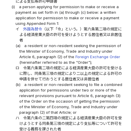
による支払等許可申請書
(i)
a person applying for permission to make or receive a
payment as set forth in (a) through (c) below: a written
application for permission to make or receive a payment
using Appended Form 1:
イ
外国為替令
（以下「令」という。）第六条第二項の規定に
よる経済産業大臣の許可を受けようとする居住者又は非居住
者
(a)
a resident or non-resident seeking the permission of
the Minister of Economy, Trade and Industry under
Article 6, paragraph (2) of the
Foreign Exchange Order
(hereinafter referred to as the "Order");
ロ
令第六条第二項の規定による経済産業大臣の許可を受ける
に際し、同条第三項の規定により二以上の規定による許可の
申請を併せて行おうとする居住者又は非居住者
(b)
a resident or non-resident seeking to file a combined
application for permissions under two or more of the
relevant provisions pursuant to Article 6, paragraph (3)
of the Order on the occasion of getting the permission
of the Minister of Economy, Trade and Industry under
paragraph (2) of that Article; or
ハ
令第六条の二第四項の規定による経済産業大臣の許可を受
けようとする同条第三項の規定により支払等について許可を
受ける義務を課された者