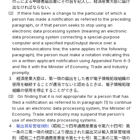
の三による申請者届出書にその旨を記入し、経済産業大臣に届け
出なければならない。
(2)
If there has been a change to the particular of which a
person has made a notification as referred to the preceding
paragraph, or if that person seeks to stop using an
electronic data processing system (meaning an electronic
data processing system connecting a special-purpose
computer and a specified input/output device over a
telecommunications line; the same applies in the following
paragraph), the person must make a notation indicating this
on a written applicant notification using Appended Form 6-3
and file it with the Minister of Economy, Trade and Industry
promptly.
３
経済産業大臣は、第一項の届出をした者が電子情報処理組織の
使用を継続することが適当でないと認めるときは、電子情報処理
組織の使用を停止することができる。
(3)
On finding that it is not appropriate for a person that has
filed a notification as referred to in paragraph (1) to continue
to use an electronic data processing system, the Minister of
Economy, Trade and Industry may suspend that person's
use of electronic data processing systems.
４
輸出貿易管理規則
（昭和二十四年通商産業省令第六十四号）第
一条の三第一項の規定により提出された届出又は輸入貿易管理規
則（昭和二十四年通商産業省令第七十七号）第二条の三第一項の