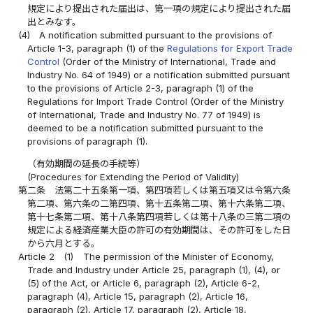
規定により提出された届出は、第一項の規定により提出された届
出とみなす。
(4)
A notification submitted pursuant to the provisions of
Article 1-3, paragraph (1) of the
Regulations for Export Trade
Control
(Order of the Ministry of International, Trade and
Industry No. 64 of 1949) or a notification submitted pursuant
to the provisions of Article 2-3, paragraph (1) of the
Regulations for Import Trade Control (Order of the Ministry
of International, Trade and Industry No. 77 of 1949) is
deemed to be a notification submitted pursuant to the
provisions of paragraph (1).
（有効期間の延長の手続等）
(Procedures for Extending the Period of Validity)
第二条
法第二十五条第一項、第四項若しくは第五項又は令第六条
第二項、第六条の二第四項、第十五条第二項、第十六条第二項、
第十七条第二項、第十八条第四項若しくは第十八条の三第二項の
規定による経済産業大臣の許可の有効期間は、その許可をした日
から六月とする。
Article 2
(1)
The permission of the Minister of Economy,
Trade and Industry under Article 25, paragraph (1), (4), or
(5) of the Act, or Article 6, paragraph (2), Article 6-2,
paragraph (4), Article 15, paragraph (2), Article 16,
paragraph (2), Article 17, paragraph (2), Article 18,