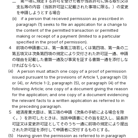
二
第一項に規定する許可を受けた者が当該許可に係る取引又は
支払等の内容（当該許可証に記載された事項に限る。）の変更
を申請しようとする場合
(ii)
if a person that received permission as prescribed in
paragraph (1) seeks to file an application for a change to
the content of the permitted transaction or permitted
making or receipt of a payment (limited to a particular
specified in the proof of permission).
４
前項の申請書には、第一条第三項若しくは第四項、第一条の二
第五項又は次条第四項の規定により交付された許可証一通、申請
の理由を記載した書類一通及び事実を証する書類一通を添付しな
ければならない。
(4)
A person must attach one copy of a proof of permission
issued pursuant to the provisions of Article 1, paragraph (3)
or (4), or Article 1-2, paragraph (5), or paragraph (4) of the
following Article; one copy of a document giving the reason
for the application; and one copy of a document evidencing
the relevant facts to a written application as referred to in
the preceding paragraph.
５
経済産業大臣は、第三項の申請（次条の手続による場合を除
く。）を許可したときは、当該申請書にその旨を記入し、延長許
可証又は変更許可証としてそのうち一通に前項の規定により提出
された許可証を添付して申請者に交付するものとする。
(5)
Having given the permission as referred to in paragraph