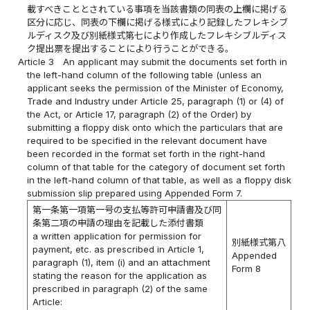
載すべきこととされている事項を当該書類の同表の上欄に掲げる
区分に応じ、同表の下欄に掲げる様式により記録したフレキシブ
ルディスク及び別紙様式第七により作成したフレキシブルディス
ク提出票を提出することにより行うことができる。
Article 3
An applicant may submit the documents set forth in
the left-hand column of the following table (unless an
applicant seeks the permission of the Minister of Economy,
Trade and Industry under Article 25, paragraph (1) or (4) of
the Act, or Article 17, paragraph (2) of the Order) by
submitting a floppy disk onto which the particulars that are
required to be specified in the relevant document have
been recorded in the format set forth in the right-hand
column of that table for the category of document set forth
in the left-hand column of that table, as well as a floppy disk
submission slip prepared using Appended Form 7.
第一条第一項第一号の支払等許可申請書及び同
条第二項の申請の理由を記載した添付書類
a written application for permission for
別紙様式第八
payment, etc. as prescribed in Article 1,
Appended
paragraph (1), item (i) and an attachment
Form 8
stating the reason for the application as
prescribed in paragraph (2) of the same
Article: