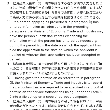
３
経済産業大臣は、第一項の申請をする者が前項の入力をしたと
きは、当該申請者が当該申請を行った日から当該申請に対する諾
否の応答としての通知を受ける日までの期間、必要な限度におい
て当該入力に係る事実を証する書類を提出させることができる。
(3)
If a person applying as prescribed in paragraph (1) has
entered information as referred to in the preceding
paragraph, the Minister of Economy, Trade and Industry may
have the person submit documents evidencing the
information which the person has entered as necessary,
during the period from the date on which the applicant has
filed the application to the date on which the applicant is
notified of whether their application has been accepted or
denied.
４
経済産業大臣は、第一項の申請を許可したときは、別紙様式第
六の二による役務取引許可証に記載すべき事項を専用電子計算機
に備えられたファイルに記録するものとする。
(4)
Having given the permission as referred to in paragraph
(1), the Minister of Economy, Trade and Industry is to record
the particulars that are required to be specified in a proof of
permission for service transactions using Appended Form 6-
2 into a file set up on a special-purpose computer.
５
経済産業大臣は、第一項の申請を許可した場合において、申請
者の求めがあったときは、前項の規定にかかわらず、別紙様式第