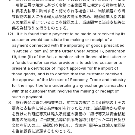
一項第三号の規定に基づく令第七条第四号に規定する貨物の輸入
に係る支払等に該当すると認められる場合には、当該顧客から当
該貨物の輸入に係る輸入承認証の提示を求め、経済産業大臣の輸
入の承認を受けていることを確認の上、当該顧客と当該支払等に
係る為替取引を行うものとする。
(2)
If it is found that a payment to be made or received by its
customer would constitute the making or receipt of a
payment connected with the importing of goods prescribed
in Article 7, item (iv) of the Order under Article 17, paragraph
(1), item (iii) of the Act, a bank or other financial institution or
a funds transfer service provider is to ask the customer to
present a certificate of import approval for the import of
those goods, and is to confirm that the customer received
the approval of the Minister of Economy, Trade and Industry
for the import before undertaking any exchange transaction
with that customer that involves the making or receipt of
such a payment.
３
銀行等又は資金移動業者は、前二項の規定による確認の上その
顧客と支払等に係る為替取引を行ったときは、当該顧客から提示
を受けた許可証等又は輸入承認証の裏面の「銀行等又は資金移動
業者の記載欄」に当該支払等に係る為替取引を行った年月日及び
金額を記入の上、確認印を押印し、当該許可証等又は輸入承認証
を当該顧客に返還するものとする。