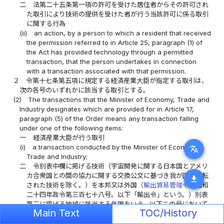
二
法第二十五条第一項の許可を受けた居住者からその許可され
た取引により技術の提供を受けた者が行う当該許可に係る取引
に関する行為
(ii)
an action, by a person to which a resident that received
the permission referred to in Article 25, paragraph (1) of
the Act has provided technology through a permitted
transaction, that the person undertakes in connection
with a transaction associated with that permission.
２
令第十七条第五項に規定する経済産業大臣が指定する取引は、
次の各号のいずれかに該当する取引とする。
(2)
The transactions that the Minister of Economy, Trade and
Industry designates which are provided for in Article 17,
paragraph (5) of the Order means any transaction falling
under one of the following items:
一
経済産業大臣が行う取引
(i)
a transaction conducted by the Minister of Economy,
translate
Trade and Industry;
二
令別表中欄に掲げる技術（宇宙開発に関する日本国とアメリ
カ合衆国との間の協力に関する交換公文に基づき我が国に移転
download
された技術を除く。）を本邦又は外国（
輸出貿易管理令
（昭和
二十四年政令第三百七十八号。以下「輸出令」という。）別表
第三に掲げる地域に該当する外国をいう。以下この号において
Main Text
TOC/History
同じ。）において居住者又は外国の非居住者に提供することを
目的とする取引であって、防衛大臣が行うもの