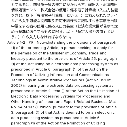
とする者は、前条第一項の規定にかかわらず、輸出入・港湾関連
情報処理センター株式会社の使用に係る電子計算機（入出力装置
を含む。以下「専用電子計算機」という。）に備えられたファイ
ルから入手可能な役務取引許可申請様式に記載すべき事項を当該
申請をする者の使用に係る入出力装置（経済産業大臣が告示で定
める基準に適合するものに限る。以下「特定入出力装置」とい
う。）から入力しなければならない。
Article 1-2
(1)
Notwithstanding the provisions of paragraph
(1) of the preceding Article, a person seeking to apply for
the permission of the Minister of Economy, Trade and
Industry pursuant to the provisions of Article 25, paragraph
(1) of the Act using an electronic data processing system as
prescribed in Article 6, paragraph (1) of the Act on the
Promotion of Utilizing Information and Communications
Technology in Administrative Procedures (Act No. 151 of
2002) (meaning an electronic data processing system as
prescribed in Article 2, item (i) of the Act on the Utilization of
Electronic Data Processing Systems for Processing and
Other Handling of Import and Export-Related Business (Act
No. 54 of 1977), which, pursuant to the provisions of Article
3, paragraph (1) of that Act, is deemed to be an electronic
data processing system as prescribed in Article 6,
paragraph (1) of the Act on the Promotion of Utilizing