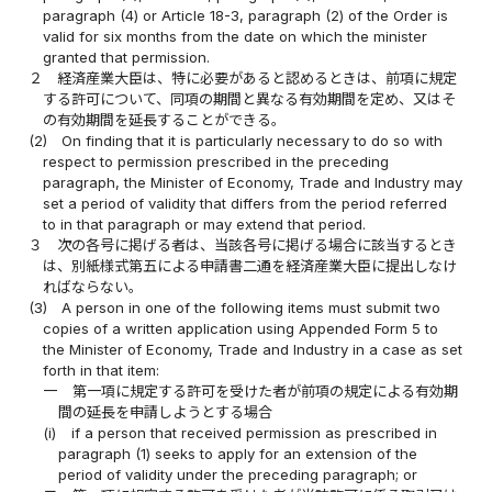
paragraph (4) or Article 18-3, paragraph (2) of the Order is
valid for six months from the date on which the minister
granted that permission.
２
経済産業大臣は、特に必要があると認めるときは、前項に規定
する許可について、同項の期間と異なる有効期間を定め、又はそ
の有効期間を延長することができる。
(2)
On finding that it is particularly necessary to do so with
respect to permission prescribed in the preceding
paragraph, the Minister of Economy, Trade and Industry may
set a period of validity that differs from the period referred
to in that paragraph or may extend that period.
３
次の各号に掲げる者は、当該各号に掲げる場合に該当するとき
は、別紙様式第五による申請書二通を経済産業大臣に提出しなけ
ればならない。
(3)
A person in one of the following items must submit two
copies of a written application using Appended Form 5 to
the Minister of Economy, Trade and Industry in a case as set
forth in that item:
一
第一項に規定する許可を受けた者が前項の規定による有効期
間の延長を申請しようとする場合
(i)
if a person that received permission as prescribed in
paragraph (1) seeks to apply for an extension of the
period of validity under the preceding paragraph; or