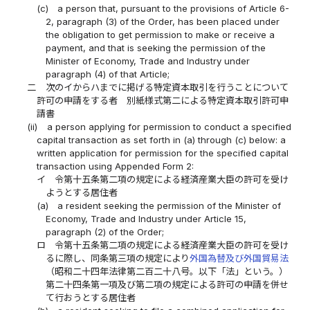
(c)
a person that, pursuant to the provisions of Article 6-
2, paragraph (3) of the Order, has been placed under
the obligation to get permission to make or receive a
payment, and that is seeking the permission of the
Minister of Economy, Trade and Industry under
paragraph (4) of that Article;
二
次のイからハまでに掲げる特定資本取引を行うことについて
許可の申請をする者 別紙様式第二による特定資本取引許可申
請書
(ii)
a person applying for permission to conduct a specified
capital transaction as set forth in (a) through (c) below: a
written application for permission for the specified capital
transaction using Appended Form 2:
イ
令第十五条第二項の規定による経済産業大臣の許可を受け
ようとする居住者
(a)
a resident seeking the permission of the Minister of
Economy, Trade and Industry under Article 15,
paragraph (2) of the Order;
ロ
令第十五条第二項の規定による経済産業大臣の許可を受け
るに際し、同条第三項の規定により
外国為替及び外国貿易法
（昭和二十四年法律第二百二十八号。以下「法」という。）
第二十四条第一項及び第二項の規定による許可の申請を併せ
て行おうとする居住者