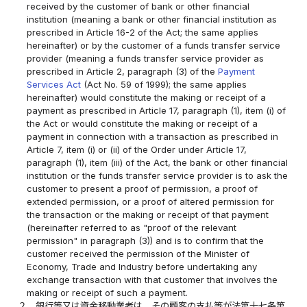
received by the customer of bank or other financial
institution (meaning a bank or other financial institution as
prescribed in Article 16-2 of the Act; the same applies
hereinafter) or by the customer of a funds transfer service
provider (meaning a funds transfer service provider as
prescribed in Article 2, paragraph (3) of the
Payment
Services Act
(Act No. 59 of 1999); the same applies
hereinafter) would constitute the making or receipt of a
payment as prescribed in Article 17, paragraph (1), item (i) of
the Act or would constitute the making or receipt of a
payment in connection with a transaction as prescribed in
Article 7, item (i) or (ii) of the Order under Article 17,
paragraph (1), item (iii) of the Act, the bank or other financial
institution or the funds transfer service provider is to ask the
customer to present a proof of permission, a proof of
extended permission, or a proof of altered permission for
the transaction or the making or receipt of that payment
(hereinafter referred to as "proof of the relevant
permission" in paragraph (3)) and is to confirm that the
customer received the permission of the Minister of
Economy, Trade and Industry before undertaking any
exchange transaction with that customer that involves the
making or receipt of such a payment.
２
銀行等又は資金移動業者は、その顧客の支払等が法第十七条第