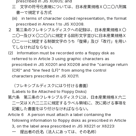
prescribed in JIS X0605; and
三
文字の符号化表現については、日本産業規格Ｘ〇二〇八附属
書一で規定する方式
(iii)
in terms of character coded representation, the format
prescribed in Annex 1 to JIS X0208.
２
第三条のフレキシブルディスクへの記録は、日本産業規格Ｘ〇
二〇一及びＸ〇二〇八に規定する図形文字並びに日本産業規格Ｘ
〇二一一に規定する制御文字のうち「復帰」及び「改行」を用い
てしなければならない。
(2)
Information must be recorded onto a floppy disk as
referred to in Article 3 using graphic characters as
prescribed in JIS X0201 and X0208 and the "carriage return
(CR)" and "line feed (LF)" from among the control
characters prescribed in JIS X0211.
（フレキシブルディスクにはり付ける書面）
(Labels to Be Attached to Floppy Disks)
第六条
第三条のフレキシブルディスクには、日本産業規格Ｘ六二
二一又はＸ六二二三に規定するラベル領域に、次に掲げる事項を
記載した書面をはり付けなければならない。
Article 6
A person must attach a label containing the
following information to floppy disks as prescribed in Article
3, on the label area prescribed in JIS X6221 or X6223:
一
提出者の氏名（法人にあっては、その名称）