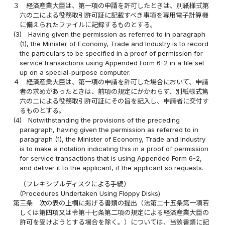
３
経済産業大臣は、第一項の申請を許可したときは、別紙様式第
六の二による役務取引許可証に記載すべき事項を専用電子計算機
に備えられたファイルに記録するものとする。
(3)
Having given the permission as referred to in paragraph
(1), the Minister of Economy, Trade and Industry is to record
the particulars to be specified in a proof of permission for
service transactions using Appended Form 6-2 in a file set
up on a special-purpose computer.
４
経済産業大臣は、第一項の申請を許可した場合において、申請
者の求めがあったときは、前項の規定にかかわらず、別紙様式第
六の二による役務取引許可証にその旨を記入し、申請者に交付す
るものとする。
(4)
Notwithstanding the provisions of the preceding
paragraph, having given the permission as referred to in
paragraph (1), the Minister of Economy, Trade and Industry
is to make a notation indicating this in a proof of permission
for service transactions that is using Appended Form 6-2,
and deliver it to the applicant, if the applicant so requests.
（フレキシブルディスクによる手続）
(Procedures Undertaken Using Floppy Disks)
第三条
次の表の上欄に掲げる書類の提出（法第二十五条第一項若
しくは第四項又は令第十七条第二項の規定による経済産業大臣の
許可を受けようとする場合を除く。）については、当該書類に記