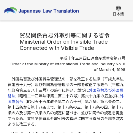
language
日本語
貿易関係貿易外取引等に関する省令
Ministerial Order on Invisible Trade
Connected with Visible Trade
平成十年三月四日通商産業省令第八号
Order of the Ministry of International Trade and Industry No. 8
of March 4, 1998
外国為替及び外国貿易管理法の一部を改正する法律（平成九年法
律第五十九号）及び外国為替管理令の一部を改正する政令（平成九
年政令第三百八十三号）の施行に伴い、並びに
外国為替及び外国貿
易法
（昭和二十四年法律第二百二十八号）第六十九条の五並びに
外
国為替令
（昭和五十五年政令第二百六十号）第六条、第六条の二、
第十五条から第十八条まで、第十八条の三、第十八条の四、第十八
条の六及び第十八条の八の規定に基づき、並びに同令の規定を実施
するため、貿易関係貿易外取引等の管理に関する省令の全部を次の
ように改正する。