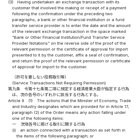
(3)
Having undertaken an exchange transaction with its
customer that involved the making or receipt of a payment
following the confirmation under the preceding two
paragraphs, a bank or other financial institution or a fund
transfer service provider is to enter the date and the amount
of the relevant exchange transaction in the space marked
"Bank or Other Financial Institution/Fund Transfer Service
Provider Notations" on the reverse side of the proof of the
relevant permission or the certificate of approval for import
presented to it by the customer, affix a seal of confirmation,
and return the proof of the relevant permission or certificate
of approval for import to the customer.
（許可を要しない役務取引等）
(Service Transactions Not Requiring Permission)
第九条
令第十七条第二項に規定する経済産業大臣が指定する行為
は、次の各号のいずれかに該当する行為とする。
Article 9
(1)
The actions that the Minister of Economy, Trade
and Industry designates which are provided for in Article 17,
paragraph (2) of the Order means any action falling under
one of the following items:
一
次項各号に掲げる取引に関する行為
(i)
an action connected with a transaction as set forth in
the items of the following paragraph; or