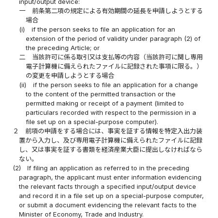
input/output device:
一
前条第二項の規定による有効期間の延長を申請しようとする
場合
(i)
if the person seeks to file an application for an
extension of the period of validity under paragraph (2) of
the preceding Article; or
二
当該許可に係る取引又は支払等の内容（当該許可に関し専用
電子計算機に備えられたファイルに記録された事項に限る。）
の変更を申請しようとする場合
(ii)
if the person seeks to file an application for a change
to the content of the permitted transaction or the
permitted making or receipt of a payment (limited to
particulars recorded with respect to the permission in a
file set up on a special-purpose computer).
２
前項の申請をする場合には、事実を証する情報を特定入出力装
置から入力し、及び専用電子計算機に備えられたファイルに記録
し、又は事実を証する書類を経済産業大臣に提出しなければなら
ない。
(2)
If filing an application as referred to in the preceding
paragraph, the applicant must enter information evidencing
the relevant facts through a specified input/output device
and record it in a file set up on a special-purpose computer,
or submit a document evidencing the relevant facts to the
Minister of Economy, Trade and Industry.