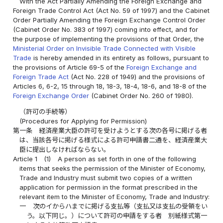
With the Act Partially Amending the Foreign Exchange and
Foreign Trade Control Act (Act No. 59 of 1997) and the Cabinet
Order Partially Amending the Foreign Exchange Control Order
(Cabinet Order No. 383 of 1997) coming into effect, and for
the purpose of implementing the provisions of that Order, the
Ministerial Order on Invisible Trade Connected with Visible
Trade
is hereby amended in its entirety as follows, pursuant to
the provisions of Article 69-5 of the
Foreign Exchange and
Foreign Trade Act
(Act No. 228 of 1949) and the provisions of
Articles 6, 6-2, 15 through 18, 18-3, 18-4, 18-6, and 18-8 of the
Foreign Exchange Order
(Cabinet Order No. 260 of 1980).
（許可の手続等）
(Procedures for Applying for Permission)
第一条
経済産業大臣の許可を受けようとする次の各号に掲げる者
は、当該各号に掲げる様式による許可申請書二通を、経済産業大
臣に提出しなければならない。
Article 1
(1)
A person as set forth in one of the following
items that seeks the permission of the Minister of Economy,
Trade and Industry must submit two copies of a written
application for permission in the format prescribed in the
relevant item to the Minister of Economy, Trade and Industry:
一
次のイからハまでに掲げる支払等（支払又は支払の受領をい
う。以下同じ。）について許可の申請をする者 別紙様式第一