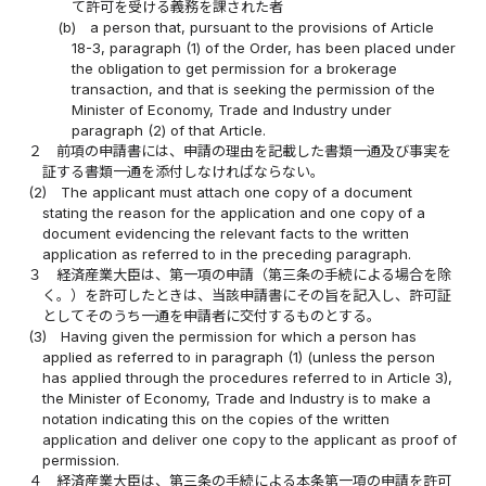
て許可を受ける義務を課された者
(b)
a person that, pursuant to the provisions of Article
18-3, paragraph (1) of the Order, has been placed under
the obligation to get permission for a brokerage
transaction, and that is seeking the permission of the
Minister of Economy, Trade and Industry under
paragraph (2) of that Article.
２
前項の申請書には、申請の理由を記載した書類一通及び事実を
証する書類一通を添付しなければならない。
(2)
The applicant must attach one copy of a document
stating the reason for the application and one copy of a
document evidencing the relevant facts to the written
application as referred to in the preceding paragraph.
３
経済産業大臣は、第一項の申請（第三条の手続による場合を除
く。）を許可したときは、当該申請書にその旨を記入し、許可証
としてそのうち一通を申請者に交付するものとする。
(3)
Having given the permission for which a person has
applied as referred to in paragraph (1) (unless the person
has applied through the procedures referred to in Article 3),
the Minister of Economy, Trade and Industry is to make a
notation indicating this on the copies of the written
application and deliver one copy to the applicant as proof of
permission.
４
経済産業大臣は、第三条の手続による本条第一項の申請を許可