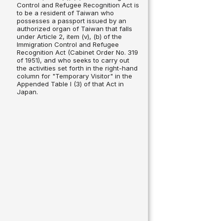
Control and Refugee Recognition Act is
to be a resident of Taiwan who
possesses a passport issued by an
authorized organ of Taiwan that falls
under Article 2, item (v), (b) of the
Immigration Control and Refugee
Recognition Act (Cabinet Order No. 319
of 1951), and who seeks to carry out
the activities set forth in the right-hand
column for "Temporary Visitor" in the
Appended Table I (3) of that Act in
Japan.