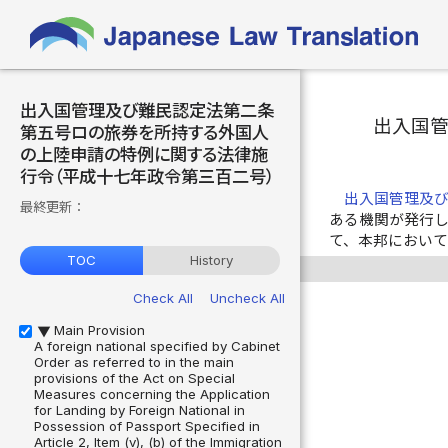
出入国管理及び難民認定法第二条
出入国
第五号ロの旅券を所持する外国人
の上陸申請の特例に関する法律施
行令（平成十七年政令第三百二号）
出入国管理及
最終更新：
ある機関が発行
て、本邦におい
TOC
History
Check All
Uncheck All
Main Provision
▶
A foreign national specified by Cabinet
Order as referred to in the main
provisions of the Act on Special
Measures concerning the Application
for Landing by Foreign National in
Possession of Passport Specified in
Article 2, Item (v), (b) of the Immigration