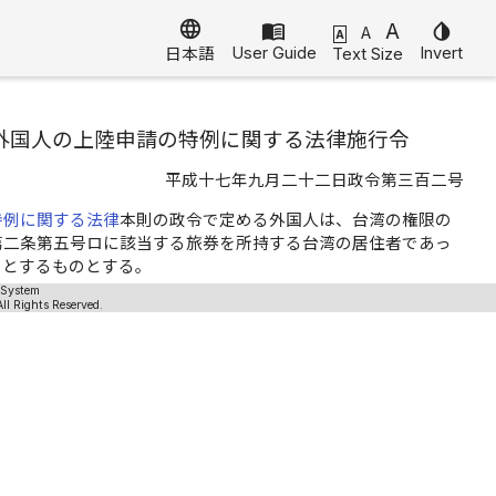
language
menu_book
A
invert_colors
A
A
User Guide
Invert
Text Size
日本語
外国人の上陸申請の特例に関する法律施行令
平成十七年九月二十二日政令第三百二号
特例に関する法律
本則の政令で定める外国人は、台湾の権限の
第二条第五号ロに該当する旅券を所持する台湾の居住者であっ
うとするものとする。
 System
ll Rights Reserved.