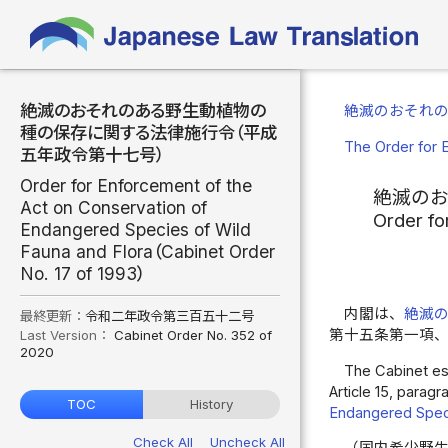
絶滅のおそれのある野生動植物の
絶滅のおそれ
種の保存に関する法律施行令（平成
The Order for 
五年政令第十七号）
Order for Enforcement of the
絶滅の
Act on Conservation of
Order fo
Endangered Species of Wild
Fauna and Flora（Cabinet Order
No. 17 of 1993）
内閣は、
絶滅
最終更新：
令和二年政令第三百五十二号
第十五条第一項
Last Version：
Cabinet Order No. 352 of
2020
The Cabinet est
Article 15, paragr
TOC
History
Endangered Speci
Check All
Uncheck All