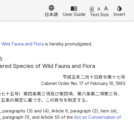
language
menu_book
A
invert_colors
A
A
User Guide
Invert
Text Size
日本語
。
 Wild Fauna and Flora
is hereby promulgated.
令
ered Species of Wild Fauna and Flora
平成五年二月十日政令第十七号
Cabinet Order No. 17 of February 10, 1993
第七十五号）第四条第三項及び第四項、第六条第二項第三号、
十五条の規定に基づき、この政令を制定する。
paragraphs (3) and (4), Article 6, paragraph (2), item (iii),
50, paragraph (1), and Article 55 of the
Act on Conservation of