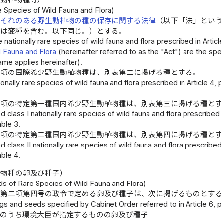
生動植物種等）
e Species of Wild Fauna and Flora)
おそれのある野生動植物の種の保存に関する法律
（以下「法」とい
又は変種を含む。以下同じ。）とする。
 nationally rare species of wild fauna and flora prescribed in Artic
d Fauna and Flora
(hereinafter referred to as the "Act") are the sp
same applies hereinafter).
四項の国際希少野生動植物種は、別表第二に掲げる種とする。
ionally rare species of wild fauna and flora prescribed in Article 4
五項の特定第一種国内希少野生動植物種は、別表第三に掲げる種と
d class I nationally rare species of wild fauna and flora prescribed 
ble 3.
六項の特定第二種国内希少野生動植物種は、別表第四に掲げる種と
d class II nationally rare species of wild fauna and flora prescribed
ble 4.
植物種の卵及び種子）
s of Rare Species of Wild Fauna and Flora)
条第二項第四号の政令で定める卵及び種子は、次に掲げるものとす
s and seeds specified by Cabinet Order referred to in Article 6, pa
種のうち環境大臣が指定するものの卵及び種子