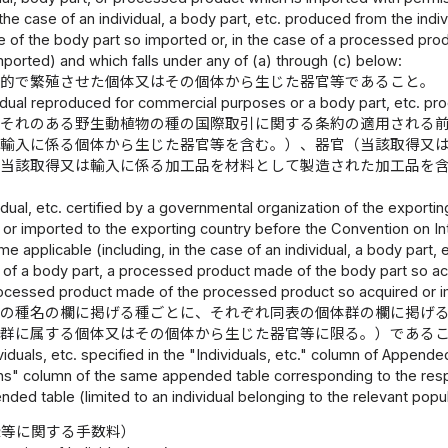
n the case of an individual, a body part, etc. produced from the ind
 of the body part so imported or, in the case of a processed pr
ported) and which falls under any of (a) through (c) below:
目的で繁殖させた個体又はその個体から生じた器官等であること。
idual reproduced for commercial purposes or a body part, etc. pro
おそれのある野生動植物の種の国際取引に関する条約の適用される
は輸入に係る個体から生じた器官等を含む。）、器官（当該取得又
（当該取得又は輸入に係る加工品を材料として製造された加工品を
。
idual, etc. certified by a governmental organization of the exporti
n or imported to the exporting country before the Convention on I
e applicable (including, in the case of an individual, a body part,
e of a body part, a processed product made of the body part so ac
ocessed product made of the processed product so acquired or i
七の種名の欄に掲げる種ごとに、それぞれ同表の個体群の欄に掲げ
体群に属する個体又はその個体から生じた器官等に限る。）である
viduals, etc. specified in the "Individuals, etc." column of Appende
ns" column of the same appended table corresponding to the respe
ed table (limited to an individual belonging to the relevant popul
録等に関する手数料）