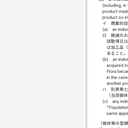
(including, i
product made
product so im
イ
商業的
(a)
an indiv
ロ
絶滅の
該取得又
は加工品
あること
(b)
an indiv
acquired i
Flora becam
in the cas
another pr
ハ
別表第
（当該個
(c)
any indi
"Populatio
same append
（個体等の登