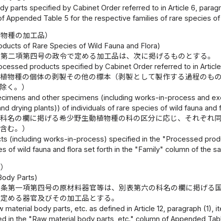
y parts specified by Cabinet Order referred to in Article 6, paragr
f Appended Table 5 for the respective families of rare species of 
植物種の加工品）
ducts of Rare Species of Wild Fauna and Flora)
条第二項第四号の政令で定める加工品は、次に掲げるものとする。
cessed products specified by Cabinet Order referred to in Article 6
動植物種の個体の剥製その他の標本（剥製として製作する過程のも
除く。）
ecimens and other specimens (including works-in-process and 
nd drying plants)) of individuals of rare species of wild fauna and f
の科名の欄に掲げる希少野生動植物種の科の区分に応じ、それぞれ
を含む。）
ts (including works-in-process) specified in the "Processed prod
es of wild fauna and flora set forth in the "Family" column of the
等）
Body Parts)
二条第一項第四号の原材料器官等は、別表第六の科名の欄に掲げる
に定める器官及びその加工品とする。
 material body parts, etc. as defined in Article 12, paragraph (1),
ed in the "Raw material body parts, etc." column of Appended Table 