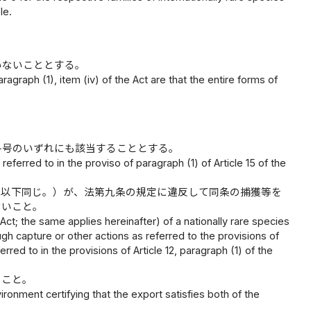
le.
いないこととする。
agraph (1), item (iv) of the Act are that the entire forms of
各号のいずれにも該当することとする。
ferred to in the proviso of paragraph (1) of Article 15 of the
。以下同じ。）が、法第九条の規定に違反して同条の捕獲等を
ないこと。
he Act; the same applies hereinafter) of a nationally rare species
gh capture or other actions as referred to the provisions of
erred to in the provisions of Article 12, paragraph (1) of the
ること。
ironment certifying that the export satisfies both of the