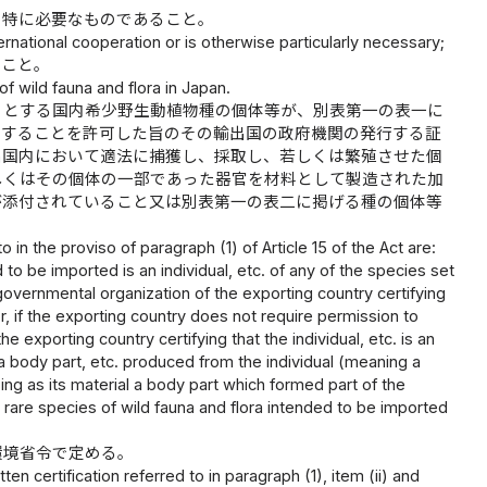
の特に必要なものであること。
rnational cooperation or is otherwise particularly necessary;
いこと。
of wild fauna and flora in Japan.
うとする国内希少野生動植物種の個体等が、別表第一の表一に
出することを許可した旨のその輸出国の政府機関の発行する証
出国内において適法に捕獲し、採取し、若しくは繁殖させた個
しくはその個体の一部であった器官を材料として製造された加
が添付されていること又は別表第一の表二に掲げる種の個体等
in the proviso of paragraph (1) of Article 15 of the Act are:
ed to be imported is an individual, etc. of any of the species set
governmental organization of the exporting country certifying
r, if the exporting country does not require permission to
he exporting country certifying that the individual, etc. is an
e a body part, etc. produced from the individual (meaning a
ng as its material a body part which formed part of the
lly rare species of wild fauna and flora intended to be imported
環境省令で定める。
n certification referred to in paragraph (1), item (ii) and