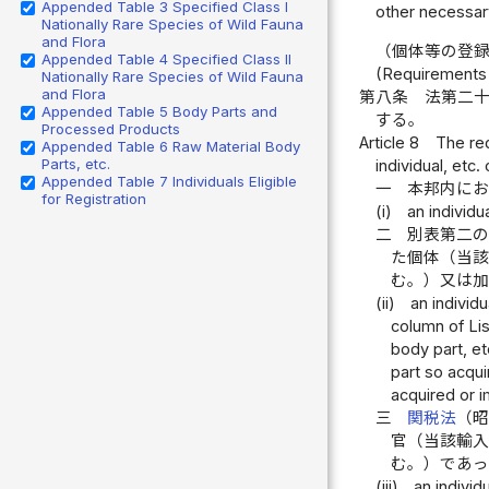
Appended Table 3 Specified Class I
other necessary
Nationally Rare Species of Wild Fauna
and Flora
（個体等の登
Appended Table 4 Specified Class II
(Requirements f
Nationally Rare Species of Wild Fauna
and Flora
第八条
法第二
Appended Table 5 Body Parts and
する。
Processed Products
Article 8
The req
Appended Table 6 Raw Material Body
Parts, etc.
individual, etc.
Appended Table 7 Individuals Eligible
一
本邦内に
for Registration
(i)
an individu
二
別表第二
た個体（当
む。）又は
(ii)
an individ
column of Lis
body part, et
part so acqu
acquired or 
三
関税法
（
官（当該輸
む。）であ
(iii)
an individ