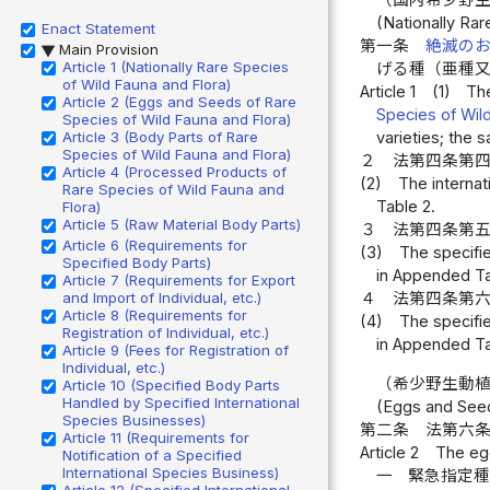
（国内希少野
(Nationally Rar
Enact Statement
第一条
絶滅の
Main Provision
▶
Article 1 (Nationally Rare Species
げる種（亜種
of Wild Fauna and Flora)
Article 1
(1)
The
Article 2 (Eggs and Seeds of Rare
Species of Wil
Species of Wild Fauna and Flora)
Article 3 (Body Parts of Rare
varieties; the 
Species of Wild Fauna and Flora)
２
法第四条第
Article 4 (Processed Products of
(2)
The internat
Rare Species of Wild Fauna and
Table 2.
Flora)
Article 5 (Raw Material Body Parts)
３
法第四条第
Article 6 (Requirements for
(3)
The specifie
Specified Body Parts)
in Appended Ta
Article 7 (Requirements for Export
and Import of Individual, etc.)
４
法第四条第
Article 8 (Requirements for
(4)
The specifie
Registration of Individual, etc.)
in Appended Ta
Article 9 (Fees for Registration of
Individual, etc.)
（希少野生動
Article 10 (Specified Body Parts
Handled by Specified International
(Eggs and Seed
Species Businesses)
第二条
法第六
Article 11 (Requirements for
Article 2
The egg
Notification of a Specified
International Species Business)
一
緊急指定
Article 12 (Specified International