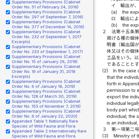
Supplementary Provisions (Cabinet
イ
輸出が
Order No. 51 of February 24, 2016)
Supplementary Provisions (Cabinet
(a)
the expo
Order No. 297 of September 7, 2016)
ロ
輸出によ
Supplementary Provisions (Cabinet
(b)
the expo
Order No. 377 of December 14, 2016)
２
法第十五条
Supplementary Provisions (Cabinet
Order No. 232 of September 1, 2017
掲げる種の個
Excerpts)
明書（輸出国
Supplementary Provisions (Cabinet
体又はその個
Order No. 233 of September 1, 2017)
Supplementary Provisions (Cabinet
工品をいう。
Order No. 15 of January 26, 2018)
であることと
Supplementary Provisions (Cabinet
(2)
In the case 
Order No. 19 of January 31, 2018
Excerpts)
that the individ
Supplementary Provisions (Cabinet
forth in Append
Order No. 6 of January 18, 2019)
permission to e
Supplementary Provisions (Cabinet
Order No. 128 of March 30, 2019)
export the indiv
Supplementary Provisions (Cabinet
individual lega
Order No. 153 of November 7, 2019)
body part which
Supplementary Provisions (Cabinet
Order No. 6 of January 22, 2020)
individual; the 
Appended Table 1: Nationally Rare
is an individual
Species of Wild Fauna and Flora
３
第一項第二
Appended Table 2 Internationally Rare
(3)
Ministry of 
Species of Wild Fauna and Flora