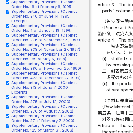
Supplementary Provisions (Cabinet
Article 3
The bod
Order No. 18 of February 8, 1995)
parts" column o
Supplementary Provisions (Cabinet
Order No. 240 of June 14, 1995
Excerpts)
（希少野生動
Supplementary Provisions (Cabinet
(Processed Pro
Order No. 4 of January 18, 1996)
第四条
法第六
Supplementary Provisions (Cabinet
Order No. 276 of September 5, 1997)
Article 4
The pro
Supplementary Provisions (Cabinet
一
希少野生
Order No. 338 of November 27, 1997)
をいう。）を
Supplementary Provisions (Cabinet
(i)
stuffed sp
Order No. 169 of May 6, 1998)
Supplementary Provisions (Cabinet
by pressing a
Order No. 380 of November 25, 1999)
二
別表第五
Supplementary Provisions (Cabinet
過程のもの
Order No. 423 of December 27, 1999)
Supplementary Provisions (Cabinet
(ii)
the produc
Order No. 313 of June 7, 2000
of rare speci
Excerpts)
Supplementary Provisions (Cabinet
（原材料器官
Order No. 375 of July 12, 2000)
Supplementary Provisions (Cabinet
(Raw Material 
Order No. 276 of August 7, 2002)
第五条
法第十
Supplementary Provisions (Cabinet
料器官等の欄
Order No. 37 of February 7, 2003)
Article 5
The raw
Supplementary Provisions (Cabinet
Order No. 125 of March 31, 2003)
thereof specifi