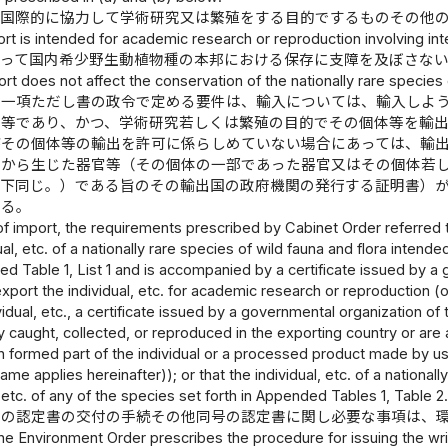
、国際的に協力して学術研究又は繁殖をする目的でするものその他
rt is intended for academic research or reproduction involving inte
って国内希少野生動植物種の本邦における保存に支障を及ぼさな
rt does not affect the conservation of the nationally rare species 
第一項ただし書の政令で定める要件は、輸入については、輸入しよ
体等であり、かつ、学術研究若しくは繁殖の目的でその個体等を輸
がその個体等の輸出を許可に係らしめていない場合にあっては、輸
体から生じた器官等（その個体の一部であった器官又はその個体若
以下同じ。）である旨のその輸出国の政府機関の発行する証明書）
する。
of import, the requirements prescribed by Cabinet Order referred to 
ual, etc. of a nationally rare species of wild fauna and flora intend
ed Table 1, List 1 and is accompanied by a certificate issued by a 
xport the individual, etc. for academic research or reproduction (o
idual, etc., a certificate issued by a governmental organization of t
lly caught, collected, or reproduced in the exporting country or ar
 formed part of the individual or a processed product made by usi
same applies hereinafter)); or that the individual, etc. of a nationa
, etc. of any of the species set forth in Appended Tables 1, Table 2.
号の認定書の交付の手続その他同号の認定書に関し必要な事項は、
the Environment Order prescribes the procedure for issuing the writte