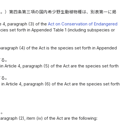
う。）第四条第三項の国内希少野生動植物種は、別表第一に掲
le 4, paragraph (3) of the
Act on Conservation of Endangered
ecies set forth in Appended Table 1 (including subspecies or
, paragraph (4) of the Act is the species set forth in Appended
する。
in Article 4, paragraph (5) of the Act are the species set forth
する。
 in Article 4, paragraph (6) of the Act are the species set forth
る。
ragraph (2), item (iv) of the Act are the following: