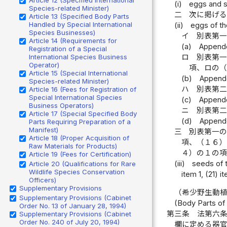
(i)
eggs and s
Species-related Minister)
二
次に掲げ
Article 13 (Specified Body Parts
Handled by Special International
(ii)
eggs of th
Species Businesses)
イ
別表第
Article 14 (Requirements for
(a)
Appended
Registration of a Special
International Species Business
ロ
別表第
Operator)
項、ロの
Article 15 (Special International
(b)
Appended
Species-related Minister)
ハ
別表第
Article 16 (Fees for Registration of
Special International Species
(c)
Appended
Business Operators)
ニ
別表第
Article 17 (Special Specified Body
(d)
Appended
Parts Requiring Preparation of a
Manifest)
三
別表第一
Article 18 (Proper Acquisition of
項、（１６
Raw Materials for Products)
４）の１の
Article 19 (Fees for Certification)
(iii)
seeds of t
Article 20 (Qualifications for Rare
Wildlife Species Conservation
item 1, (21) i
Officers)
Supplementary Provisions
（希少野生動
Supplementary Provisions (Cabinet
(Body Parts of
Order No. 13 of January 28, 1994)
第三条
法第六
Supplementary Provisions (Cabinet
Order No. 240 of July 20, 1994)
欄に定める器