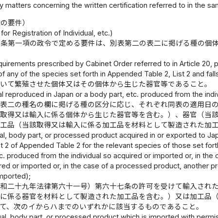
 matters concerning the written certification referred to in the sa
録の要件）
or Registration of Individual, etc.)
十条第一項の政令で定める要件は、別表第二の表二に掲げる種の個
uirements prescribed by Cabinet Order referred to in Article 20, par
 of any of the species set forth in Appended Table 2, List 2 and fal
おいて繁殖させた個体又はその個体から生じた器官等であること。
al reproduced in Japan or a body part, etc. produced from the indiv
の表二の種名の欄に掲げる種の区分に応じ、それぞれ同表の適用日
該取得又は輸入に係る個体から生じた器官等を含む。）、器官（当
加工品（当該取得又は輸入に係る加工品を材料として製造された加
ual, body part, or processed product acquired in or exported to Jap
t 2 of Appended Table 2 for the relevant species of those set forth 
c. produced from the individual so acquired or imported or, in th
ired or imported or, in the case of a processed product, another
imported);
昭和二十九年法律第六十一号）第六十七条の許可を受けて輸入され
入に係る器官を材料として製造された加工品を含む。）又は加工品
って、次のイからハまでのいずれかに該当するものであること。
ual, body part, or processed product which is imported with permi