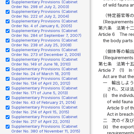
Supplementary Provisions (Cabinet
of wild fauna a
Order No. 298 of July 2, 2003)
Supplementary Provisions (Cabinet
（特定器官等
Order No. 222 of July 2, 2004)
Supplementary Provisions (Cabinet
(Requirements 
Order No. 4 of January 6, 2005)
第六条
法第十
Supplementary Provisions (Cabinet
Article 6
The req
Order No. 284 of September 7, 2007)
Supplementary Provisions (Cabinet
the body parts 
Order No. 238 of July 25, 2008)
Supplementary Provisions (Cabinet
（個体等の輸
Order No. 273 of December 2, 2009)
(Requirements f
Supplementary Provisions (Cabinet
第七条
法第十
Order No. 149 of June 18, 2010)
Supplementary Provisions (Cabinet
Article 7
(1)
In
Order No. 24 of March 18, 2011)
Act are that the
Supplementary Provisions (Cabinet
一
輸出しよ
Order No. 134 of April 20, 2012)
Supplementary Provisions (Cabinet
され、又は
Order No. 171 of June 5, 2013)
(i)
the individ
Supplementary Provisions (Cabinet
of wild fauna
Order No. 43 of February 21, 2014)
Supplementary Provisions (Cabinet
Article 9 of t
Order No. 214 of April 15, 2015)
Act in breac
Supplementary Provisions (Cabinet
二
次のイ及
Order No. 217 of April 22, 2015)
Supplementary Provisions (Cabinet
(ii)
the export
Order No. 380 of November 11, 2015)
requirements