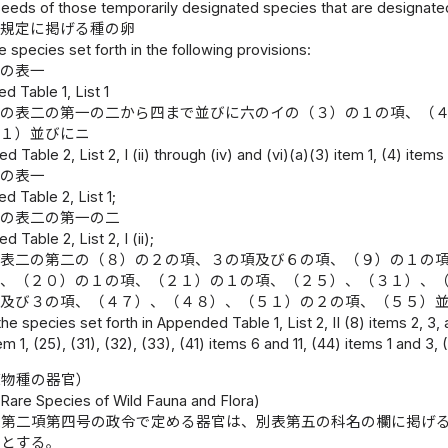
eeds of those temporarily designated species that are designated
る規定に掲げる種の卵
e species set forth in the following provisions:
一の表一
 Table 1, List 1
一の表二の第一の二から四まで並びに六のイの（３）の１の項、（
（１）並びにニ
 Table 2, List 2, I (ii) through (iv) and (vi)(a)(3) item 1, (4) items 1
二の表一
 Table 2, List 1;
二の表二の第一の二
 Table 2, List 2, I (ii);
の表二の第二の（８）の２の項、３の項及び６の項、（９）の１の
）、（２０）の１の項、（２１）の１の項、（２５）、（３１）、
項及び３の項、（４７）、（４８）、（５１）の２の項、（５５）
he species set forth in Appended Table 1, List 2, II (8) items 2, 3, an
tem 1, (25), (31), (32), (33), (41) items 6 and 11, (44) items 1 and 3,
植物種の器官）
 Rare Species of Wild Fauna and Flora)
条第二項第四号の政令で定める器官は、別表第五の科名の欄に掲げ
官とする。