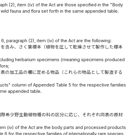
aph (2), item (iv) of the Act are those specified in the "Body
wild fauna and flora set forth in the same appended table.
, paragraph (2), item (iv) of the Act are the following:
のを含み、さく葉標本（植物を圧して乾燥させて製作した標本
excluding herbarium specimens (meaning specimens produced
lora;
同表の加工品の欄に定める物品（これらの物品として製造する
ucts" column of Appended Table 5 for the respective families
 same appended table.
国際希少野生動植物種の科の区分に応じ、それぞれ同表の原材
 item (iv) of the Act are the body parts and processed products
6 for the respective families of internationally rare species