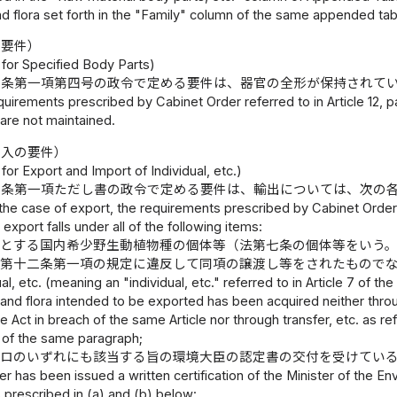
nd flora set forth in the "Family" column of the same appended tab
の要件）
for Specified Body Parts)
二条第一項第四号の政令で定める要件は、器官の全形が保持されて
uirements prescribed by Cabinet Order referred to in Article 12, par
are not maintained.
出入の要件）
or Export and Import of Individual, etc.)
五条第一項ただし書の政令で定める要件は、輸出については、次の
 the case of export, the requirements prescribed by Cabinet Order re
 export falls under all of the following items:
うとする国内希少野生動植物種の個体等（法第七条の個体等をいう
法第十二条第一項の規定に違反して同項の譲渡し等をされたもので
ual, etc. (meaning an "individual, etc." referred to in Article 7 of t
 and flora intended to be exported has been acquired neither throu
he Act in breach of the same Article nor through transfer, etc. as ref
h of the same paragraph;
びロのいずれにも該当する旨の環境大臣の認定書の交付を受けてい
er has been issued a written certification of the Minister of the Env
 prescribed in (a) and (b) below: