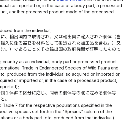
ividual so imported or, in the case of a body part, a processed
oduct, another processed product made of the processed
duced from the individual;
前に、輸出国内で取得され、又は輸出国に輸入された個体（当
は輸入に係る器官を材料として製造された加工品を含む。）又
含む。）であることをその輸出国の政府機関が証明したもので
ng country as an individual, body part or processed product
nternational Trade in Endangered Species of Wild Fauna and
 etc. produced from the individual so acquired or imported or,
quired or imported or, in the case of a processed product,
mported);
る個１体群の区分に応じ、同表の個体等の欄に定める個体等
こと。
d Table 7 for the respective populations specified in the
ctive species set forth in the "Species" column of the
ations or a body part, etc. produced from that individual).